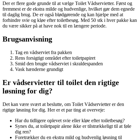
Der er flere gode grunde til at vælge Toilet Vådservietter. Først og
fremmest er de ekstra milde og hudvenlige, hvilket gør dem egnede
til daglig brug. De er også blødgørende og kan hjælpe med at
forhindre svie og kløe efter toiletbesøg. Med 50 stk i hver pakke kan
du være sikker på at have nok til en længere periode.
Brugsanvisning
Tag en vådserviet fra pakken
Rens forsigtigt området efter toiletpapiret
Smid den brugte vådserviet i skraldespanden
Vask hænderne grundigt
Er vådservietter til toilet den rigtige
løsning for dig?
Det kan være svært at beslutte, om Toilet Vådservietter er den
rigtige løsning for dig. Her er et par ting at overveje:
Har du tidligere oplevet svie eller kløe efter toiletbesøg?
Synes du, at toiletpapir alene ikke er tilstrækkeligt til at føle
dig ren?
Foretrækker du en ekstra mild og hudvenlig løsning til