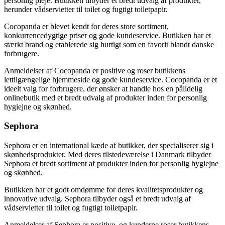
personlig pleje. Butikken tilbyder et bredt udvalg af produkter,
herunder vådservietter til toilet og fugtigt toiletpapir.
Cocopanda er blevet kendt for deres store sortiment,
konkurrencedygtige priser og gode kundeservice. Butikken har et
stærkt brand og etablerede sig hurtigt som en favorit blandt danske
forbrugere.
Anmeldelser af Cocopanda er positive og roser butikkens
lettilgængelige hjemmeside og gode kundeservice. Cocopanda er et
ideelt valg for forbrugere, der ønsker at handle hos en pålidelig
onlinebutik med et bredt udvalg af produkter inden for personlig
hygiejne og skønhed.
Sephora
Sephora er en international kæde af butikker, der specialiserer sig i
skønhedsprodukter. Med deres tilstedeværelse i Danmark tilbyder
Sephora et bredt sortiment af produkter inden for personlig hygiejne
og skønhed.
Butikken har et godt omdømme for deres kvalitetsprodukter og
innovative udvalg. Sephora tilbyder også et bredt udvalg af
vådservietter til toilet og fugtigt toiletpapir.
Anmeldelser af Sephora er positive, og kunderne roser butikkens