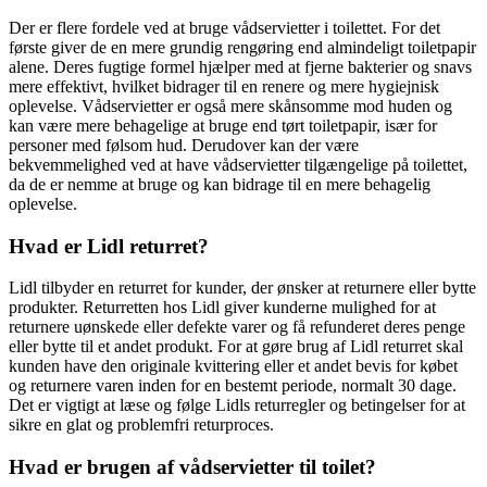
Der er flere fordele ved at bruge vådservietter i toilettet. For det
første giver de en mere grundig rengøring end almindeligt toiletpapir
alene. Deres fugtige formel hjælper med at fjerne bakterier og snavs
mere effektivt, hvilket bidrager til en renere og mere hygiejnisk
oplevelse. Vådservietter er også mere skånsomme mod huden og
kan være mere behagelige at bruge end tørt toiletpapir, især for
personer med følsom hud. Derudover kan der være
bekvemmelighed ved at have vådservietter tilgængelige på toilettet,
da de er nemme at bruge og kan bidrage til en mere behagelig
oplevelse.
Hvad er Lidl returret?
Lidl tilbyder en returret for kunder, der ønsker at returnere eller bytte
produkter. Returretten hos Lidl giver kunderne mulighed for at
returnere uønskede eller defekte varer og få refunderet deres penge
eller bytte til et andet produkt. For at gøre brug af Lidl returret skal
kunden have den originale kvittering eller et andet bevis for købet
og returnere varen inden for en bestemt periode, normalt 30 dage.
Det er vigtigt at læse og følge Lidls returregler og betingelser for at
sikre en glat og problemfri returproces.
Hvad er brugen af vådservietter til toilet?