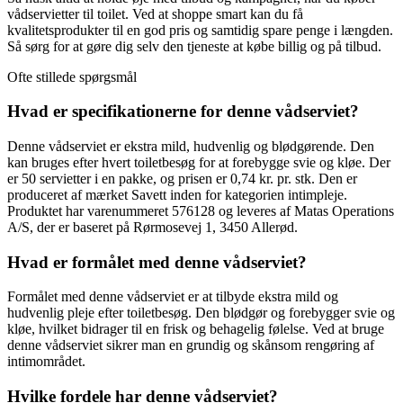
vådservietter til toilet. Ved at shoppe smart kan du få
kvalitetsprodukter til en god pris og samtidig spare penge i længden.
Så sørg for at gøre dig selv den tjeneste at købe billig og på tilbud.
Ofte stillede spørgsmål
Hvad er specifikationerne for denne vådserviet?
Denne vådserviet er ekstra mild, hudvenlig og blødgørende. Den
kan bruges efter hvert toiletbesøg for at forebygge svie og kløe. Der
er 50 servietter i en pakke, og prisen er 0,74 kr. pr. stk. Den er
produceret af mærket Savett inden for kategorien intimpleje.
Produktet har varenummeret 576128 og leveres af Matas Operations
A/S, der er baseret på Rørmosevej 1, 3450 Allerød.
Hvad er formålet med denne vådserviet?
Formålet med denne vådserviet er at tilbyde ekstra mild og
hudvenlig pleje efter toiletbesøg. Den blødgør og forebygger svie og
kløe, hvilket bidrager til en frisk og behagelig følelse. Ved at bruge
denne vådserviet sikrer man en grundig og skånsom rengøring af
intimområdet.
Hvilke fordele har denne vådserviet?