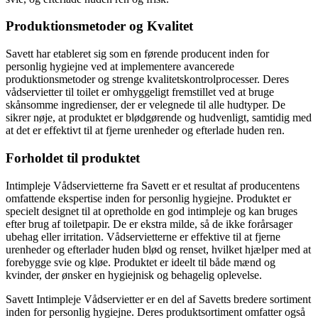
Produktionsmetoder og Kvalitet
Savett har etableret sig som en førende producent inden for
personlig hygiejne ved at implementere avancerede
produktionsmetoder og strenge kvalitetskontrolprocesser. Deres
vådservietter til toilet er omhyggeligt fremstillet ved at bruge
skånsomme ingredienser, der er velegnede til alle hudtyper. De
sikrer nøje, at produktet er blødgørende og hudvenligt, samtidig med
at det er effektivt til at fjerne urenheder og efterlade huden ren.
Forholdet til produktet
Intimpleje Vådservietterne fra Savett er et resultat af producentens
omfattende ekspertise inden for personlig hygiejne. Produktet er
specielt designet til at opretholde en god intimpleje og kan bruges
efter brug af toiletpapir. De er ekstra milde, så de ikke forårsager
ubehag eller irritation. Vådservietterne er effektive til at fjerne
urenheder og efterlader huden blød og renset, hvilket hjælper med at
forebygge svie og kløe. Produktet er ideelt til både mænd og
kvinder, der ønsker en hygiejnisk og behagelig oplevelse.
Savett Intimpleje Vådservietter er en del af Savetts bredere sortiment
inden for personlig hygiejne. Deres produktsortiment omfatter også