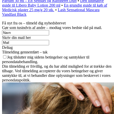
Parfum 30 ml – En Sensuel og Raffineret Duft
•
Den ultimative
guide til Libero Baby Lotion 200 ml
•
En grundig guide til køb af
Medicisk plaster 25 mg/g 20 stk.
•
Lash Sensational Mascara
Vandfast Black
Få nyt fra os – tilmeld dig nyhedsbrevet
Gør som tusindvis af andre – modtag vores bedste råd på mail.
Skriv din mail her
Deltag
Tilmelding gennemført – tak
Jeg tilslutter mig sidens betingelser og samtykker til
persondatabehandling.
Din tilmelding er frivillig, og du har altid mulighed for at trække den
tilbage. Ved tilmelding accepterer du vores betingelser og giver
samtykke til, at vi behandler dine oplysninger som beskrevet i vores
persondatapolitik.