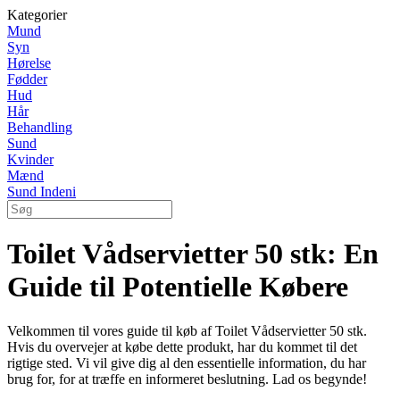
Kategorier
Mund
Syn
Hørelse
Fødder
Hud
Hår
Behandling
Sund
Kvinder
Mænd
Sund Indeni
Toilet Vådservietter 50 stk: En
Guide til Potentielle Købere
Velkommen til vores guide til køb af Toilet Vådservietter 50 stk.
Hvis du overvejer at købe dette produkt, har du kommet til det
rigtige sted. Vi vil give dig al den essentielle information, du har
brug for, for at træffe en informeret beslutning. Lad os begynde!