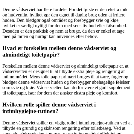
Denne vådserviet har flere fordele. For det første er den ekstra mild
og hudvenlig, hvilket gør den egnet til daglig brug uden at irritere
huden. Den blødgør også området og forebygger svie og kløe,
hvilket er særligt nyttigt for dem med sensitiv hud eller følsomhed.
Desuden er den praktisk og nem at bruge, da den er enkel at tage
med på farten og hurtigt kan anvendes efter behov.
Hvad er forskellen mellem denne vådserviet og
almindeligt toiletpapir?
Forskellen mellem denne vådserviet og almindeligt toiletpapir er, at
vådservietten er designet til at tilbyde ekstra pleje og rengøring af
intimområdet. Mens toiletpapir primært bruges til at tørre, fugter og
blødgør denne vådserviet huden og forebygger ubehagelige følelser
som svie og kløe. Vådservietten kan derfor være et godt supplement
til toiletpapir, især for dem der ønsker ekstra pleje og komfort.
Hvilken rolle spiller denne vådserviet i
intimhygiejne-rutinen?
Denne vådserviet spiller en vigtig rolle i intimhygiejne-rutinen ved at
tilbyde en grundig og skånsom rengøring efter toiletbesøg. Ved at
anvende vådservietten kan man rense intimområdet effektivt og