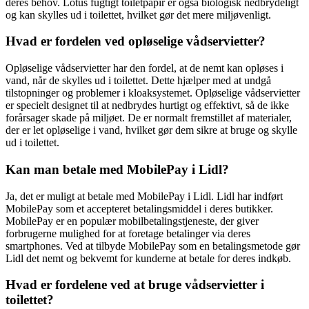
deres behov. Lotus fugtigt toiletpapir er også biologisk nedbrydeligt
og kan skylles ud i toilettet, hvilket gør det mere miljøvenligt.
Hvad er fordelen ved opløselige vådservietter?
Opløselige vådservietter har den fordel, at de nemt kan opløses i
vand, når de skylles ud i toilettet. Dette hjælper med at undgå
tilstopninger og problemer i kloaksystemet. Opløselige vådservietter
er specielt designet til at nedbrydes hurtigt og effektivt, så de ikke
forårsager skade på miljøet. De er normalt fremstillet af materialer,
der er let opløselige i vand, hvilket gør dem sikre at bruge og skylle
ud i toilettet.
Kan man betale med MobilePay i Lidl?
Ja, det er muligt at betale med MobilePay i Lidl. Lidl har indført
MobilePay som et accepteret betalingsmiddel i deres butikker.
MobilePay er en populær mobilbetalingstjeneste, der giver
forbrugerne mulighed for at foretage betalinger via deres
smartphones. Ved at tilbyde MobilePay som en betalingsmetode gør
Lidl det nemt og bekvemt for kunderne at betale for deres indkøb.
Hvad er fordelene ved at bruge vådservietter i
toilettet?