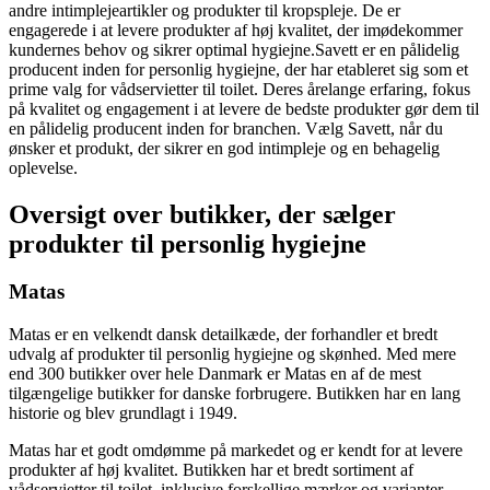
andre intimplejeartikler og produkter til kropspleje. De er
engagerede i at levere produkter af høj kvalitet, der imødekommer
kundernes behov og sikrer optimal hygiejne.Savett er en pålidelig
producent inden for personlig hygiejne, der har etableret sig som et
prime valg for vådservietter til toilet. Deres årelange erfaring, fokus
på kvalitet og engagement i at levere de bedste produkter gør dem til
en pålidelig producent inden for branchen. Vælg Savett, når du
ønsker et produkt, der sikrer en god intimpleje og en behagelig
oplevelse.
Oversigt over butikker, der sælger
produkter til personlig hygiejne
Matas
Matas er en velkendt dansk detailkæde, der forhandler et bredt
udvalg af produkter til personlig hygiejne og skønhed. Med mere
end 300 butikker over hele Danmark er Matas en af de mest
tilgængelige butikker for danske forbrugere. Butikken har en lang
historie og blev grundlagt i 1949.
Matas har et godt omdømme på markedet og er kendt for at levere
produkter af høj kvalitet. Butikken har et bredt sortiment af
vådservietter til toilet, inklusive forskellige mærker og varianter.