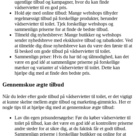
ugentlige tilbud og kampagner, hvor du kan finde
vådservietter til en god pris.
Hold øje med online tilbud: Mange webshops tilbyder
regelmæssigt tilbud på forskellige produkter, herunder
vådservietter til toilet. Tjek forskellige webshops og
sammenlign priserne for at finde de bedste tilbud.
Tilmeld dig nyhedsbreve: Mange butikker og webshops
sender nyhedsbreve med eksklusive tilbud og rabatkoder. Ved
at tilmelde dig disse nyhedsbreve kan du være den første til at
få besked om gode tilbud på vådservietter til toilet.
Sammenlign priser: Hvis du har tid og tålmodighed, kan det
være en god idé at sammenligne priserne på forskellige
mærker og varianter af vådservietter til toilet. Dette kan
hjælpe dig med at finde den bedste pris.
Gennemskue ægte tilbud
Når du leder efter gode tilbud på vådservietter til toilet, er det vigtigt
at kunne skelne mellem ægte tilbud og marketing-gimmicks. Her er
nogle tips til at hjælpe dig med at gennemskue ægte tilbud:
Lav din egen prisundersøgelse: Før du køber vådservietter til
toilet på tilbud, kan det være en god idé at kontrollere priserne
andre steder for at sikre dig, at du faktisk får et godt tilbud.
Sammenlign priserne i forskellige butikker og online for at