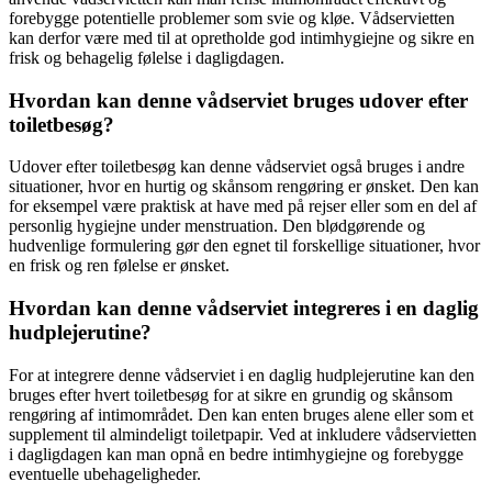
forebygge potentielle problemer som svie og kløe. Vådservietten
kan derfor være med til at opretholde god intimhygiejne og sikre en
frisk og behagelig følelse i dagligdagen.
Hvordan kan denne vådserviet bruges udover efter
toiletbesøg?
Udover efter toiletbesøg kan denne vådserviet også bruges i andre
situationer, hvor en hurtig og skånsom rengøring er ønsket. Den kan
for eksempel være praktisk at have med på rejser eller som en del af
personlig hygiejne under menstruation. Den blødgørende og
hudvenlige formulering gør den egnet til forskellige situationer, hvor
en frisk og ren følelse er ønsket.
Hvordan kan denne vådserviet integreres i en daglig
hudplejerutine?
For at integrere denne vådserviet i en daglig hudplejerutine kan den
bruges efter hvert toiletbesøg for at sikre en grundig og skånsom
rengøring af intimområdet. Den kan enten bruges alene eller som et
supplement til almindeligt toiletpapir. Ved at inkludere vådservietten
i dagligdagen kan man opnå en bedre intimhygiejne og forebygge
eventuelle ubehageligheder.