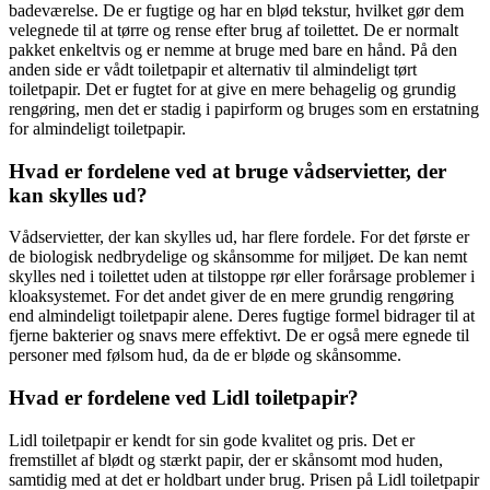
badeværelse. De er fugtige og har en blød tekstur, hvilket gør dem
velegnede til at tørre og rense efter brug af toilettet. De er normalt
pakket enkeltvis og er nemme at bruge med bare en hånd. På den
anden side er vådt toiletpapir et alternativ til almindeligt tørt
toiletpapir. Det er fugtet for at give en mere behagelig og grundig
rengøring, men det er stadig i papirform og bruges som en erstatning
for almindeligt toiletpapir.
Hvad er fordelene ved at bruge vådservietter, der
kan skylles ud?
Vådservietter, der kan skylles ud, har flere fordele. For det første er
de biologisk nedbrydelige og skånsomme for miljøet. De kan nemt
skylles ned i toilettet uden at tilstoppe rør eller forårsage problemer i
kloaksystemet. For det andet giver de en mere grundig rengøring
end almindeligt toiletpapir alene. Deres fugtige formel bidrager til at
fjerne bakterier og snavs mere effektivt. De er også mere egnede til
personer med følsom hud, da de er bløde og skånsomme.
Hvad er fordelene ved Lidl toiletpapir?
Lidl toiletpapir er kendt for sin gode kvalitet og pris. Det er
fremstillet af blødt og stærkt papir, der er skånsomt mod huden,
samtidig med at det er holdbart under brug. Prisen på Lidl toiletpapir