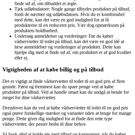
finde ud af, om tilbuddet er ægte.
Tjek udløbsdatoer: Nogle gange tilbydes produkter på tilbud,
fordi de nærmer sig udløbsdatoen. Hvis du er komfortabel
med dette, kan det være en god mulighed for at få
produkterne til en reduceret pris. Vær dog opmærksom på
produktets holdbarhed.
Undersøg anmeldelser og vurderinger: Før du køber
vådservietter til toilet på tilbud, kan det være en god idé at
læse anmeldelser og vurderinger af produktet. Dette kan
hjælpe dig med at finde ud af, om produktet er af god kvalitet
eller ej.
Vigtigheden af at købe billig og på tilbud
Det er vigtigt at finde vådservietter til toilet til en god pris af flere
grunde. Først og fremmest kan du spare penge ved at købe
produkter på tilbud. Ved at handle smart kan du undgå at betale for
meget for dine vådservietter.
Derudover kan du ved at købe vådservietter til toilet til en god pris
også prøve forskellige mærker og varianter uden at bruge for mange
penge. Dette giver dig mulighed for at finde den rette type
vådservietter, der passer bedst til dine behov.
Så husk altid at holde øje med tilbud og kampagner, når du køber