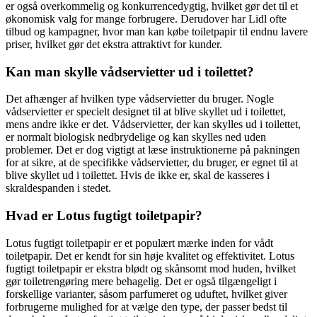
er også overkommelig og konkurrencedygtig, hvilket gør det til et
økonomisk valg for mange forbrugere. Derudover har Lidl ofte
tilbud og kampagner, hvor man kan købe toiletpapir til endnu lavere
priser, hvilket gør det ekstra attraktivt for kunder.
Kan man skylle vådservietter ud i toilettet?
Det afhænger af hvilken type vådservietter du bruger. Nogle
vådservietter er specielt designet til at blive skyllet ud i toilettet,
mens andre ikke er det. Vådservietter, der kan skylles ud i toilettet,
er normalt biologisk nedbrydelige og kan skylles ned uden
problemer. Det er dog vigtigt at læse instruktionerne på pakningen
for at sikre, at de specifikke vådservietter, du bruger, er egnet til at
blive skyllet ud i toilettet. Hvis de ikke er, skal de kasseres i
skraldespanden i stedet.
Hvad er Lotus fugtigt toiletpapir?
Lotus fugtigt toiletpapir er et populært mærke inden for vådt
toiletpapir. Det er kendt for sin høje kvalitet og effektivitet. Lotus
fugtigt toiletpapir er ekstra blødt og skånsomt mod huden, hvilket
gør toiletrengøring mere behagelig. Det er også tilgængeligt i
forskellige varianter, såsom parfumeret og uduftet, hvilket giver
forbrugerne mulighed for at vælge den type, der passer bedst til