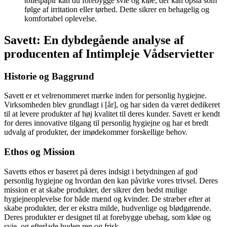
toiletpapir kan du forebygge svie og kløe, der kan opstå som
følge af irritation eller tørhed. Dette sikrer en behagelig og
komfortabel oplevelse.
Savett: En dybdegående analyse af
producenten af Intimpleje Vådservietter
Historie og Baggrund
Savett er et velrenommeret mærke inden for personlig hygiejne.
Virksomheden blev grundlagt i [år], og har siden da været dedikeret
til at levere produkter af høj kvalitet til deres kunder. Savett er kendt
for deres innovative tilgang til personlig hygiejne og har et bredt
udvalg af produkter, der imødekommer forskellige behov.
Ethos og Mission
Savetts ethos er baseret på deres indsigt i betydningen af god
personlig hygiejne og hvordan den kan påvirke vores trivsel. Deres
mission er at skabe produkter, der sikrer den bedst mulige
hygiejneoplevelse for både mænd og kvinder. De stræber efter at
skabe produkter, der er ekstra milde, hudvenlige og blødgørende.
Deres produkter er designet til at forebygge ubehag, som kløe og
svie, og efterlade huden ren og frisk.