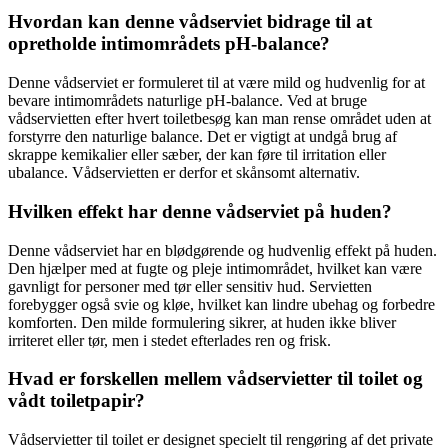
Hvordan kan denne vådserviet bidrage til at
opretholde intimområdets pH-balance?
Denne vådserviet er formuleret til at være mild og hudvenlig for at
bevare intimområdets naturlige pH-balance. Ved at bruge
vådservietten efter hvert toiletbesøg kan man rense området uden at
forstyrre den naturlige balance. Det er vigtigt at undgå brug af
skrappe kemikalier eller sæber, der kan føre til irritation eller
ubalance. Vådservietten er derfor et skånsomt alternativ.
Hvilken effekt har denne vådserviet på huden?
Denne vådserviet har en blødgørende og hudvenlig effekt på huden.
Den hjælper med at fugte og pleje intimområdet, hvilket kan være
gavnligt for personer med tør eller sensitiv hud. Servietten
forebygger også svie og kløe, hvilket kan lindre ubehag og forbedre
komforten. Den milde formulering sikrer, at huden ikke bliver
irriteret eller tør, men i stedet efterlades ren og frisk.
Hvad er forskellen mellem vådservietter til toilet og
vådt toiletpapir?
Vådservietter til toilet er designet specielt til rengøring af det private