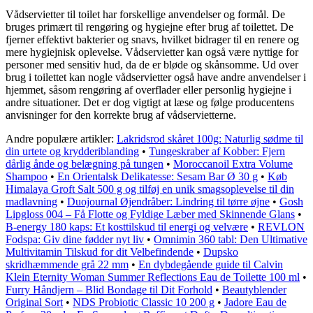
Vådservietter til toilet har forskellige anvendelser og formål. De
bruges primært til rengøring og hygiejne efter brug af toilettet. De
fjerner effektivt bakterier og snavs, hvilket bidrager til en renere og
mere hygiejnisk oplevelse. Vådservietter kan også være nyttige for
personer med sensitiv hud, da de er bløde og skånsomme. Ud over
brug i toilettet kan nogle vådservietter også have andre anvendelser i
hjemmet, såsom rengøring af overflader eller personlig hygiejne i
andre situationer. Det er dog vigtigt at læse og følge producentens
anvisninger for den korrekte brug af vådservietterne.
Andre populære artikler:
Lakridsrod skåret 100g: Naturlig sødme til
din urtete og krydderiblanding
•
Tungeskraber af Kobber: Fjern
dårlig ånde og belægning på tungen
•
Moroccanoil Extra Volume
Shampoo
•
En Orientalsk Delikatesse: Sesam Bar Ø 30 g
•
Køb
Himalaya Groft Salt 500 g og tilføj en unik smagsoplevelse til din
madlavning
•
Duojournal Øjendråber: Lindring til tørre øjne
•
Gosh
Lipgloss 004 – Få Flotte og Fyldige Læber med Skinnende Glans
•
B-energy 180 kaps: Et kosttilskud til energi og velvære
•
REVLON
Fodspa: Giv dine fødder nyt liv
•
Omnimin 360 tabl: Den Ultimative
Multivitamin Tilskud for dit Velbefindende
•
Dupsko
skridhæmmende grå 22 mm
•
En dybdegående guide til Calvin
Klein Eternity Woman Summer Reflections Eau de Toilette 100 ml
•
Furry Håndjern – Blid Bondage til Dit Forhold
•
Beautyblender
Original Sort
•
NDS Probiotic Classic 10 200 g
•
Jadore Eau de