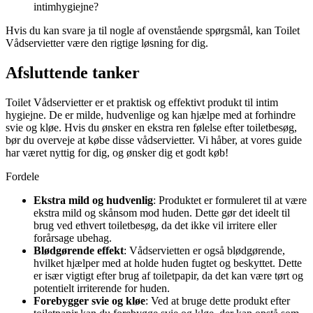
intimhygiejne?
Hvis du kan svare ja til nogle af ovenstående spørgsmål, kan Toilet
Vådservietter være den rigtige løsning for dig.
Afsluttende tanker
Toilet Vådservietter er et praktisk og effektivt produkt til intim
hygiejne. De er milde, hudvenlige og kan hjælpe med at forhindre
svie og kløe. Hvis du ønsker en ekstra ren følelse efter toiletbesøg,
bør du overveje at købe disse vådservietter. Vi håber, at vores guide
har været nyttig for dig, og ønsker dig et godt køb!
Fordele
Ekstra mild og hudvenlig
: Produktet er formuleret til at være
ekstra mild og skånsom mod huden. Dette gør det ideelt til
brug ved ethvert toiletbesøg, da det ikke vil irritere eller
forårsage ubehag.
Blødgørende effekt
: Vådservietten er også blødgørende,
hvilket hjælper med at holde huden fugtet og beskyttet. Dette
er især vigtigt efter brug af toiletpapir, da det kan være tørt og
potentielt irriterende for huden.
Forebygger svie og kløe
: Ved at bruge dette produkt efter