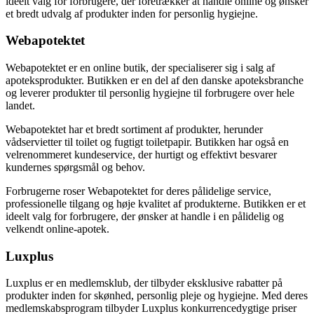
ideelt valg for forbrugere, der foretrækker at handle online og ønsker
et bredt udvalg af produkter inden for personlig hygiejne.
Webapotektet
Webapotektet er en online butik, der specialiserer sig i salg af
apoteksprodukter. Butikken er en del af den danske apoteksbranche
og leverer produkter til personlig hygiejne til forbrugere over hele
landet.
Webapotektet har et bredt sortiment af produkter, herunder
vådservietter til toilet og fugtigt toiletpapir. Butikken har også en
velrenommeret kundeservice, der hurtigt og effektivt besvarer
kundernes spørgsmål og behov.
Forbrugerne roser Webapotektet for deres pålidelige service,
professionelle tilgang og høje kvalitet af produkterne. Butikken er et
ideelt valg for forbrugere, der ønsker at handle i en pålidelig og
velkendt online-apotek.
Luxplus
Luxplus er en medlemsklub, der tilbyder eksklusive rabatter på
produkter inden for skønhed, personlig pleje og hygiejne. Med deres
medlemskabsprogram tilbyder Luxplus konkurrencedygtige priser