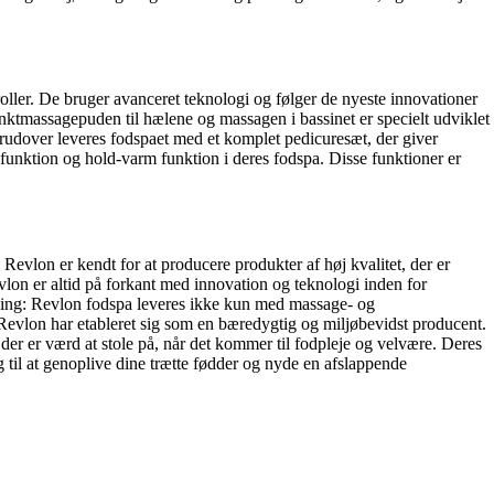
roller. De bruger avanceret teknologi og følger de nyeste innovationer
Punktmassagepuden til hælene og massagen i bassinet er specielt udviklet
erudover leveres fodspaet med et komplet pedicuresæt, der giver
funktion og hold-varm funktion i deres fodspa. Disse funktioner er
 Revlon er kendt for at producere produkter af høj kvalitet, der er
evlon er altid på forkant med innovation og teknologi inden for
dling: Revlon fodspa leveres ikke kun med massage- og
Revlon har etableret sig som en bæredygtig og miljøbevidst producent.
 der er værd at stole på, når det kommer til fodpleje og velvære. Deres
g til at genoplive dine trætte fødder og nyde en afslappende