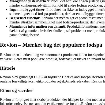
Manglende justerbarhed
: Produktet har ikke nogen justeringsm
mindre konkurrencedygtigt i forhold til andre fodspa-produkter, der
Ingen indbygget timer
: Produktet har ikke en indbygget timerf
sammenlignet med fodspa-produkter, der har en indbygget timer, d
Begrænset tilbehør
: Selvom der medfølger et pedicuresæt med 9 
mindre attraktivt sammenlignet med fodspa-produkter, der leveres 
Manglende information om garanti
: Produktinformationen næv
dækket af garantien, hvis der skulle opstå problemer med produk
garantibetingelserne.
Revlon – Mærket bag det populære fodspa
Revlon er en anerkendt og velrenommeret producent inden for skønhedspr
velvære. Deres mest populære produkt, fodspaet, er blevet en favorit bl
Historie
Revlon blev grundlagt i 1932 af brødrene Charles and Joseph Revson 
omfatte forskellige kosmetikprodukter og skønhedsredskaber. Revlon har
Ethos og værdier
Revlon er forpligtet til at skabe produkter, der hjælper kvinder med at 
luksuriøs oplevelse og samtidig er tilgængelige for alle.Revlon er også