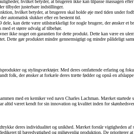
uligheder, hvilket betyder, at brugeren ikke kan tilpasse massagen efter
 tilbyder justerbare indstillinger.
unktion, hvilket betyder, at brugeren skal holde øje med tiden under 
er automatisk slukker efter en bestemt tid.
dele, kan dette være utilstrækkeligt for nogle brugere, der ønsker et br
med et større udvalg af tilbehør.
ner ikke noget om garantien for dette produkt. Dette kan være en ulemp
tet. Dette gør produktet mindre gennemsigtigt og mindre pålideligt sa
odukter og stylingværktøjer. Med deres omfattende erfaring og fokus på
andt folk, der ønsker at forkæle deres trætte fødder og opnå en afslapp
sammen med en kemiker ved navn Charles Lachman. Mærket startede som 
 altid været kendt for sin innovation og kvalitet inden for skønhedsve
udtrykke deres individualitet og unikhed. Mærket forstår vigtigheden af s
 dedikeret til bæredygtighed og miljøvenlig produktion. De prioriterer a