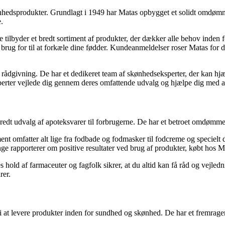
nhedsprodukter. Grundlagt i 1949 har Matas opbygget et solidt omdømm
.
e tilbyder et bredt sortiment af produkter, der dækker alle behov inden 
rug for til at forkæle dine fødder. Kundeanmeldelser roser Matas for der
rådgivning. De har et dedikeret team af skønhedseksperter, der kan hjæ
erter vejlede dig gennem deres omfattende udvalg og hjælpe dig med at 
t bredt udvalg af apoteksvarer til forbrugerne. De har et betroet omdømm
nt omfatter alt lige fra fodbade og fodmasker til fodcreme og specielt 
ge rapporterer om positive resultater ved brug af produkter, købt hos Me
ld af farmaceuter og fagfolk sikrer, at du altid kan få råd og vejledn
rer.
g i at levere produkter inden for sundhed og skønhed. De har et fremra