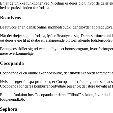
En af de unikke funktioner ved Nicehair er deres blog, hvor de deler ek
bedste praksis inden for fodspa.
Beautycos
Beautycos er en dansk online skønhedsbutik, der tilbyder et bredt udval
Når det drejer sig om fodspa, løfter Beautycos sig. Deres sortiment i
og deres evne til at skabe en afslappende og forfriskende fodplejeoplev
Beautycos skiller sig ud ved at tilbyde et bonusprogram, hvor forbruge
mere overkommelige.
Cocopanda
Cocopanda er en online skønhedsbutik, der tilbyder et bredt sortiment a
Hvis du søger fodspa-produkter, er Cocopanda et fremragende sted at st
Cocopanda for deres konkurrencedygtige priser og det store udvalg af 
En unik funktion hos Cocopanda er deres “Tilbud” sektion, hvor du kan fi
fodplejeindkøb.
Sephora