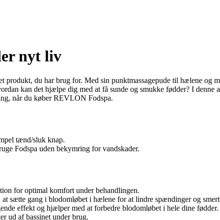
r nyt liv
rodukt, du har brug for. Med sin punktmassagepude til hælene og massa
an kan det hjælpe dig med at få sunde og smukke fødder? I denne artike
utning, når du køber REVLON Fodspa.
mpel tænd/sluk knap.
bruge Fodspa uden bekymring for vandskader.
sition for optimal komfort under behandlingen.
t sætte gang i blodomløbet i hælene for at lindre spændinger og smert
ende effekt og hjælper med at forbedre blodomløbet i hele dine fødder.
er ud af bassinet under brug.