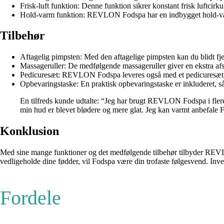
Frisk-luft funktion: Denne funktion sikrer konstant frisk luftcir
Hold-varm funktion: REVLON Fodspa har en indbygget hold-varm 
Tilbehør
Aftagelig pimpsten: Med den aftagelige pimpsten kan du blidt fjer
Massageruller: De medfølgende massageruller giver en ekstra af
Pedicuresæt: REVLON Fodspa leveres også med et pedicuresæt, d
Opbevaringstaske: En praktisk opbevaringstaske er inkluderet, s
En tilfreds kunde udtalte: “Jeg har brugt REVLON Fodspa i flere 
min hud er blevet blødere og mere glat. Jeg kan varmt anbefale Fo
Konklusion
Med sine mange funktioner og det medfølgende tilbehør tilbyder REVLO
vedligeholde dine fødder, vil Fodspa være din trofaste følgesvend. 
Fordele