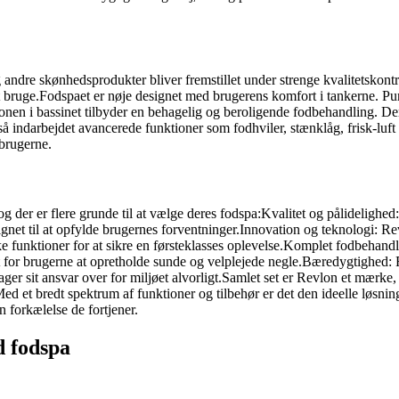
 andre skønhedsprodukter bliver fremstillet under strenge kvalitetskont
re at bruge.Fodspaet er nøje designet med brugerens komfort i tankerne. 
ionen i bassinet tilbyder en behagelig og beroligende fodbehandling. D
 indarbejdet avancerede funktioner som fodhviler, stænklåg, frisk-luft 
 brugerne.
 der er flere grunde til at vælge deres fodspa:Kvalitet og pålidelighed:
signet til at opfylde brugernes forventninger.Innovation og teknologi: R
e funktioner for at sikre en førsteklasses oplevelse.Komplet fodbehan
t for brugerne at opretholde sunde og velplejede negle.Bæredygtighed: 
ger sit ansvar over for miljøet alvorligt.Samlet set er Revlon et mærke,
ed et bredt spektrum af funktioner og tilbehør er det den ideelle løsnin
forkælelse de fortjener.
d fodspa