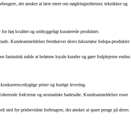
 forbrugere, der ønsker at lære mere om nøgleingredienser, teknikker og
y for høj kvalitet og omhyggeligt kuraterede produkter.
spabade. Kundeanmeldelser fremhæver deres luksuriøse fodspa-produkter
r en fantastisk måde at belønne loyale kunder og gøre fodplejerne endnu
 konkurrencedygtige priser og hurtige levering.
ksfolierende fodcreme og aromatiske badesalte. Kundeanmeldelser roser
elt sted for prisbevidste forbrugere, der ønsker at spare penge på deres