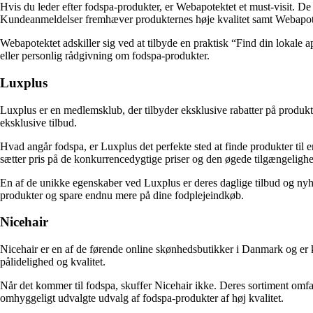
Hvis du leder efter fodspa-produkter, er Webapotektet et must-visit. De 
Kundeanmeldelser fremhæver produkternes høje kvalitet samt Webapote
Webapotektet adskiller sig ved at tilbyde en praktisk “Find din lokale a
eller personlig rådgivning om fodspa-produkter.
Luxplus
Luxplus er en medlemsklub, der tilbyder eksklusive rabatter på produ
eksklusive tilbud.
Hvad angår fodspa, er Luxplus det perfekte sted at finde produkter til 
sætter pris på de konkurrencedygtige priser og den øgede tilgængelighe
En af de unikke egenskaber ved Luxplus er deres daglige tilbud og nyh
produkter og spare endnu mere på dine fodplejeindkøb.
Nicehair
Nicehair er en af de førende online skønhedsbutikker i Danmark og er k
pålidelighed og kvalitet.
Når det kommer til fodspa, skuffer Nicehair ikke. Deres sortiment omfat
omhyggeligt udvalgte udvalg af fodspa-produkter af høj kvalitet.