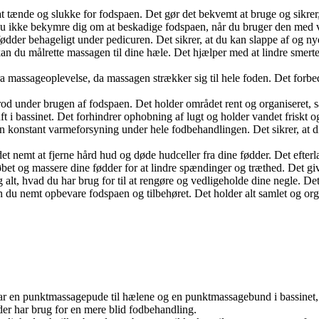
t tænde og slukke for fodspaen. Det gør det bekvemt at bruge og sikrer,
 ikke bekymre dig om at beskadige fodspaen, når du bruger den med våd
fødder behageligt under pedicuren. Det sikrer, at du kan slappe af og n
 du målrette massagen til dine hæle. Det hjælper med at lindre smerte
ra massageoplevelse, da massagen strækker sig til hele foden. Det forb
rod under brugen af fodspaen. Det holder området rent og organiseret, 
 luft i bassinet. Det forhindrer ophobning af lugt og holder vandet friskt
konstant varmeforsyning under hele fodbehandlingen. Det sikrer, at din
t nemt at fjerne hård hud og døde hudceller fra dine fødder. Det efterl
t og massere dine fødder for at lindre spændinger og træthed. Det give
alt, hvad du har brug for til at rengøre og vedligeholde dine negle. De
 nemt opbevare fodspaen og tilbehøret. Det holder alt samlet og organi
ar en punktmassagepude til hælene og en punktmassagebund i bassinet, 
der har brug for en mere blid fodbehandling.