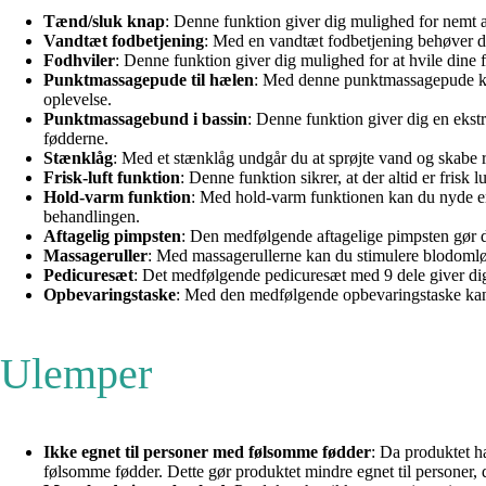
Tænd/sluk knap
: Denne funktion giver dig mulighed for nemt a
Vandtæt fodbetjening
: Med en vandtæt fodbetjening behøver du
Fodhviler
: Denne funktion giver dig mulighed for at hvile dine 
Punktmassagepude til hælen
: Med denne punktmassagepude kan
oplevelse.
Punktmassagebund i bassin
: Denne funktion giver dig en ekst
fødderne.
Stænklåg
: Med et stænklåg undgår du at sprøjte vand og skabe 
Frisk-luft funktion
: Denne funktion sikrer, at der altid er frisk
Hold-varm funktion
: Med hold-varm funktionen kan du nyde en 
behandlingen.
Aftagelig pimpsten
: Den medfølgende aftagelige pimpsten gør de
Massageruller
: Med massagerullerne kan du stimulere blodomløbe
Pedicuresæt
: Det medfølgende pedicuresæt med 9 dele giver dig 
Opbevaringstaske
: Med den medfølgende opbevaringstaske kan du
Ulemper
Ikke egnet til personer med følsomme fødder
: Da produktet h
følsomme fødder. Dette gør produktet mindre egnet til personer, 