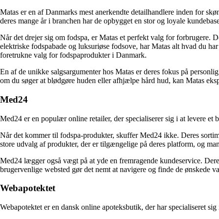
Matas er en af Danmarks mest anerkendte detailhandlere inden for skø
deres mange år i branchen har de opbygget en stor og loyale kundebase
Når det drejer sig om fodspa, er Matas et perfekt valg for forbrugere. D
elektriske fodspabade og luksuriøse fodsove, har Matas alt hvad du har b
foretrukne valg for fodspaprodukter i Danmark.
En af de unikke salgsargumenter hos Matas er deres fokus på personlig 
om du søger at blødgøre huden eller afhjælpe hård hud, kan Matas eksp
Med24
Med24 er en populær online retailer, der specialiserer sig i at levere e
Når det kommer til fodspa-produkter, skuffer Med24 ikke. Deres sortime
store udvalg af produkter, der er tilgængelige på deres platform, og man
Med24 lægger også vægt på at yde en fremragende kundeservice. Deres ho
brugervenlige websted gør det nemt at navigere og finde de ønskede va
Webapotektet
Webapotektet er en dansk online apoteksbutik, der har specialiseret si