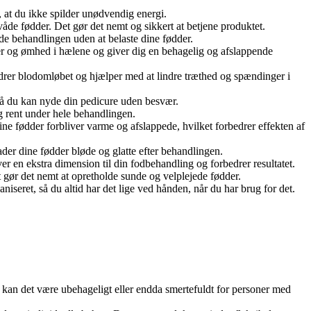
 at du ikke spilder unødvendig energi.
e fødder. Det gør det nemt og sikkert at betjene produktet.
yde behandlingen uden at belaste dine fødder.
r og ømhed i hælene og giver dig en behagelig og afslappende
edrer blodomløbet og hjælper med at lindre træthed og spændinger i
så du kan nyde din pedicure uden besvær.
 og rent under hele behandlingen.
e fødder forbliver varme og afslappede, hvilket forbedrer effekten af
ader dine fødder bløde og glatte efter behandlingen.
r en ekstra dimension til din fodbehandling og forbedrer resultatet.
t gør det nemt at opretholde sunde og velplejede fødder.
seret, så du altid har det lige ved hånden, når du har brug for det.
kan det være ubehageligt eller endda smertefuldt for personer med