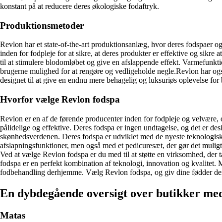
konstant på at reducere deres økologiske fodaftryk.
Produktionsmetoder
Revlon har et state-of-the-art produktionsanlæg, hvor deres fodspaer og
inden for fodpleje for at sikre, at deres produkter er effektive og sik
til at stimulere blodomløbet og give en afslappende effekt. Varmefunkt
brugerne mulighed for at rengøre og vedligeholde negle.Revlon har også
designet til at give en endnu mere behagelig og luksuriøs oplevelse for
Hvorfor vælge Revlon fodspa
Revlon er en af de førende producenter inden for fodpleje og velvære, og
pålidelige og effektive. Deres fodspa er ingen undtagelse, og det er de
skønhedsverdenen. Deres fodspa er udviklet med de nyeste teknologisk
afslapningsfunktioner, men også med et pedicuresæt, der gør det mulig
Ved at vælge Revlon fodspa er du med til at støtte en virksomhed, der ta
fodspa er en perfekt kombination af teknologi, innovation og kvalitet. M
fodbehandling derhjemme. Vælg Revlon fodspa, og giv dine fødder den 
En dybdegående oversigt over butikker me
Matas