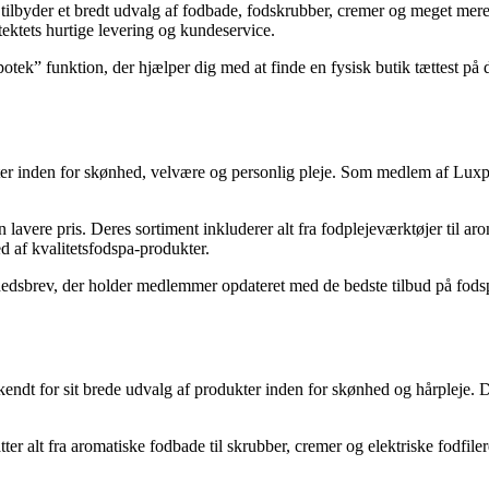
tilbyder et bredt udvalg af fodbade, fodskrubber, cremer og meget mere, 
ktets hurtige levering og kundeservice.
potek” funktion, der hjælper dig med at finde en fysisk butik tættest på 
kter inden for skønhed, velvære og personlig pleje. Som medlem af Lux
en lavere pris. Deres sortiment inkluderer alt fra fodplejeværktøjer ti
d af kvalitetsfodspa-produkter.
edsbrev, der holder medlemmer opdateret med de bedste tilbud på fodsp
endt for sit brede udvalg af produkter inden for skønhed og hårpleje. D
ter alt fra aromatiske fodbade til skrubber, cremer og elektriske fodfil