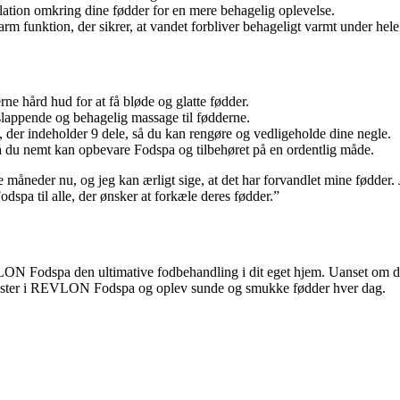
kulation omkring dine fødder for en mere behagelig oplevelse.
funktion, der sikrer, at vandet forbliver behageligt varmt under hele
ne hård hud for at få bløde og glatte fødder.
slappende og behagelig massage til fødderne.
er indeholder 9 dele, så du kan rengøre og vedligeholde dine negle.
å du nemt kan opbevare Fodspa og tilbehøret på en ordentlig måde.
måneder nu, og jeg kan ærligt sige, at det har forvandlet mine fødder. 
dspa til alle, der ønsker at forkæle deres fødder.”
N Fodspa den ultimative fodbehandling i dit eget hjem. Uanset om du h
Invester i REVLON Fodspa og oplev sunde og smukke fødder hver dag.