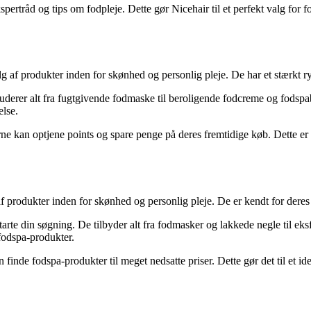
spertråd og tips om fodpleje. Dette gør Nicehair til et perfekt valg for
g af produkter inden for skønhed og personlig pleje. De har et stærkt r
nkluderer alt fra fugtgivende fodmaske til beroligende fodcreme og fod
else.
rne kan optjene points og spare penge på deres fremtidige køb. Dette e
f produkter inden for skønhed og personlig pleje. De er kendt for deres
arte din søgning. De tilbyder alt fra fodmasker og lakkede negle til e
fodspa-produkter.
nde fodspa-produkter til meget nedsatte priser. Dette gør det til et ide