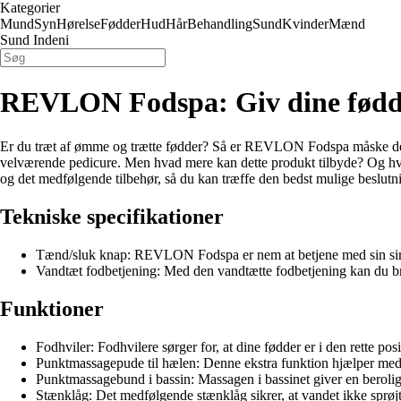
Kategorier
Mund
Syn
Hørelse
Fødder
Hud
Hår
Behandling
Sund
Kvinder
Mænd
Sund Indeni
REVLON Fodspa: Giv dine fødde
Er du træt af ømme og trætte fødder? Så er REVLON Fodspa måske det p
velværende pedicure. Men hvad mere kan dette produkt tilbyde? Og hvord
og det medfølgende tilbehør, så du kan træffe den bedst mulige besl
Tekniske specifikationer
Tænd/sluk knap: REVLON Fodspa er nem at betjene med sin si
Vandtæt fodbetjening: Med den vandtætte fodbetjening kan du 
Funktioner
Fodhviler: Fodhvilere sørger for, at dine fødder er i den rette po
Punktmassagepude til hælen: Denne ekstra funktion hjælper med a
Punktmassagebund i bassin: Massagen i bassinet giver en berolig
Stænklåg: Det medfølgende stænklåg sikrer, at vandet ikke sprøjt