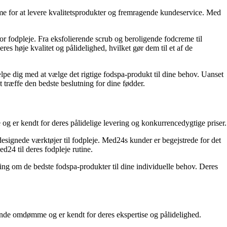
e for at levere kvalitetsprodukter og fremragende kundeservice. Med
for fodpleje. Fra eksfolierende scrub og beroligende fodcreme til
es høje kvalitet og pålidelighed, hvilket gør dem til et af de
lpe dig med at vælge det rigtige fodspa-produkt til dine behov. Uanset
træffe den bedste beslutning for dine fødder.
e og er kendt for deres pålidelige levering og konkurrencedygtige priser.
designede værktøjer til fodpleje. Med24s kunder er begejstrede for det
d24 til deres fodpleje rutine.
ing om de bedste fodspa-produkter til dine individuelle behov. Deres
gende omdømme og er kendt for deres ekspertise og pålidelighed.