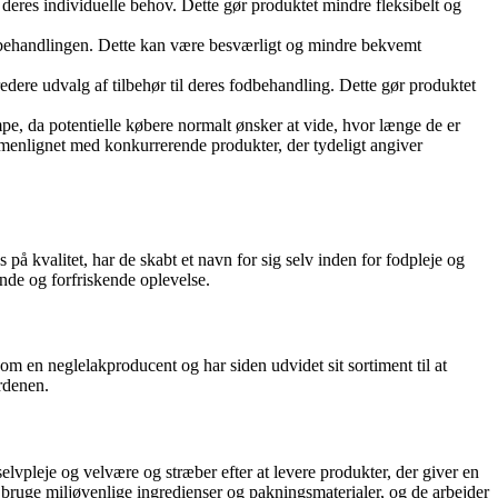
 deres individuelle behov. Dette gør produktet mindre fleksibelt og
fodbehandlingen. Dette kan være besværligt og mindre bekvemt
edere udvalg af tilbehør til deres fodbehandling. Dette gør produktet
e, da potentielle købere normalt ønsker at vide, hvor længe de er
mmenlignet med konkurrerende produkter, der tydeligt angiver
 kvalitet, har de skabt et navn for sig selv inden for fodpleje og
ende og forfriskende oplevelse.
en neglelakproducent og har siden udvidet sit sortiment til at
rdenen.
elvpleje og velvære og stræber efter at levere produkter, der giver en
t bruge miljøvenlige ingredienser og pakningsmaterialer, og de arbejder