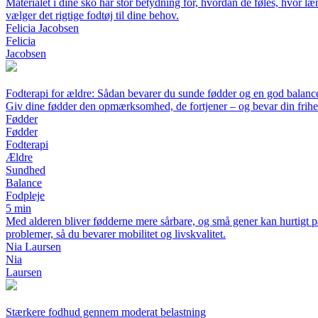
Materialet i dine sko har stor betydning for, hvordan de føles, hvor læ
vælger det rigtige fodtøj til dine behov.
Felicia Jacobsen
Felicia
Jacobsen
Fodterapi for ældre: Sådan bevarer du sunde fødder og en god balanc
Giv dine fødder den opmærksomhed, de fortjener – og bevar din frihed
Fødder
Fødder
Fodterapi
Ældre
Sundhed
Balance
Fodpleje
5 min
Med alderen bliver fødderne mere sårbare, og små gener kan hurtigt p
problemer, så du bevarer mobilitet og livskvalitet.
Nia Laursen
Nia
Laursen
Stærkere fodhud gennem moderat belastning