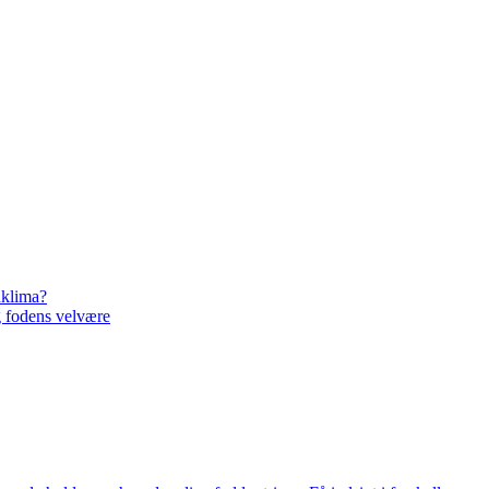
dklima?
g fodens velvære