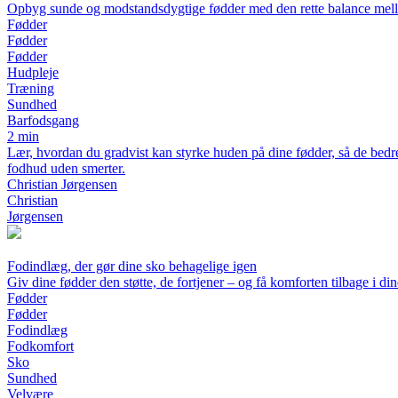
Opbyg sunde og modstandsdygtige fødder med den rette balance mell
Fødder
Fødder
Fødder
Hudpleje
Træning
Sundhed
Barfodsgang
2 min
Lær, hvordan du gradvist kan styrke huden på dine fødder, så de bedre 
fodhud uden smerter.
Christian Jørgensen
Christian
Jørgensen
Fodindlæg, der gør dine sko behagelige igen
Giv dine fødder den støtte, de fortjener – og få komforten tilbage i di
Fødder
Fødder
Fodindlæg
Fodkomfort
Sko
Sundhed
Velvære