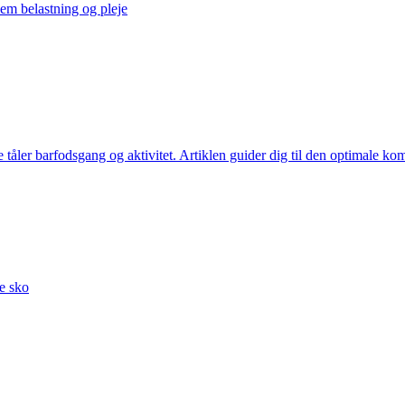
em belastning og pleje
tåler barfodsgang og aktivitet. Artiklen guider dig til den optimale kom
ne sko