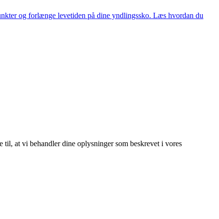
nkter og forlænge levetiden på dine yndlingssko. Læs hvordan du
e til, at vi behandler dine oplysninger som beskrevet i vores