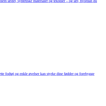
llem læder, syntetiske materialer og tekstiler – og lær, hvordan du
tte fodtøj og enkle øvelser kan styrke dine fødder og forebygge