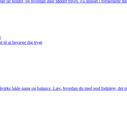
nge de holder, og hvordan dine fødder trives. Få indsigt i forskellene me
e
 til at bevæge dig trygt
åvirke både gang og balance. Læs, hvordan du med god fodpleje, det re