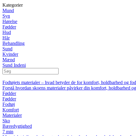
Kategorier
Mund
Syn
Hørelse
Fødder
Hud
Hår
Behandling
Sund
Kvinder
Mænd
Sund Indeni
Fodtøjets materialer – hvad betyder de for komfort, holdbarhed og fo
Forstå hvordan skoens materialer påvirker din komfort, holdbarhed o
Fødder
Fødder
Fodtøj
Komfort
Materialer
Sko
Bæredygtighed
7 min