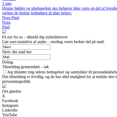
3 min
Ømme fødder og ubehagelige sko behøver ikke være en del af hverdag
vælger de bedste fodindlæg til dine behov.
Nora Pind
Nora
Pind
Få nyt fra os – tilmeld dig nyhedsbrevet
Gør som tusindvis af andre – modtag vores bedste råd på mail.
Skriv din mail her
Deltag
Tilmelding gennemført – tak
Jeg tilslutter mig sidens betingelser og samtykker til persondatabeh
Din tilmelding er frivillig, og du har altid mulighed for at trække den
persondatapolitik.
Del glæden
X
Facebook
Instagram
LinkedIn
YouTube