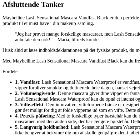
Afsluttende Tanker
Maybelline Lash Sensational Mascara Vandfast Black er den perfekte ma
produkt til et must-have i din makeup-samling.
“Jeg har prøvet mange forskellige mascaraer, men Lash Sensati
anbefale den nok!” – Maria, tilfreds kunde
Husk altid at læse indholdsdeklarationen på det fysiske produkt, du m
Med Maybelline Lash Sensational Mascara Vandfast Black kan du fremh
Fordele
1. Vandfast
: Lash Sensational Mascara Waterproof er vandfast, h
vipper forbliver smukke og definerede hele dagen, uanset vejret e
2. Volumengivende
: Denne mascara giver dine vipper en fanta
Lash Sensational Mascara Waterproof kan du opnå et intenst og 
3. Vifte-effekt
: Den innovative, vifteformede børste er designet
gør det muligt for dig at folde vipperne ud som en vifte. Dette
4. Præcis påføring
: Med to forskellige typer børstehår kan du
mascaraen med den anden side, der har længere børstehår. Dette 
5. Langvarig holdbarhed
: Lash Sensational Mascara Waterproo
ikke behøver at bekymre dig om at skulle genpåføre den i løbet 