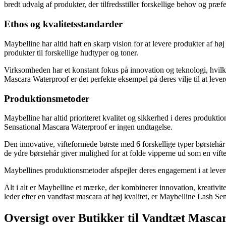
bredt udvalg af produkter, der tilfredsstiller forskellige behov og præf
Ethos og kvalitetsstandarder
Maybelline har altid haft en skarp vision for at levere produkter af høj
produkter til forskellige hudtyper og toner.
Virksomheden har et konstant fokus på innovation og teknologi, hvilke
Mascara Waterproof er det perfekte eksempel på deres vilje til at lever
Produktionsmetoder
Maybelline har altid prioriteret kvalitet og sikkerhed i deres produkt
Sensational Mascara Waterproof er ingen undtagelse.
Den innovative, vifteformede børste med 6 forskellige typer børstehå
de ydre børstehår giver mulighed for at folde vipperne ud som en vifte.
Maybellines produktionsmetoder afspejler deres engagement i at leve
Alt i alt er Maybelline et mærke, der kombinerer innovation, kreativite
leder efter en vandfast mascara af høj kvalitet, er Maybelline Lash S
Oversigt over Butikker til Vandtæt Masca