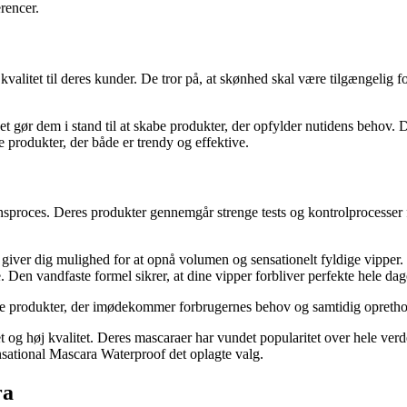
erencer.
 kvalitet til deres kunder. De tror på, at skønhed skal være tilgængelig f
t gør dem i stand til at skabe produkter, der opfylder nutidens behov.
e produkter, der både er trendy og effektive.
ionsproces. Deres produkter gennemgår strenge tests og kontrolprocesser 
r giver dig mulighed for at opnå volumen og sensationelt fyldige vippe
 Den vandfaste formel sikrer, at dine vipper forbliver perfekte hele dag
re produkter, der imødekommer forbrugernes behov og samtidig oprethol
t og høj kvalitet. Deres mascaraer har vundet popularitet over hele verden
ensational Mascara Waterproof det oplagte valg.
ra