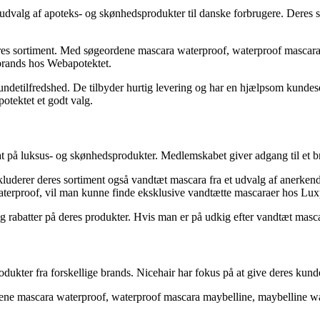
 udvalg af apoteks- og skønhedsprodukter til danske forbrugere. Deres s
res sortiment. Med søgeordene mascara waterproof, waterproof mascar
brands hos Webapotektet.
undetilfredshed. De tilbyder hurtig levering og har en hjælpsom kundese
otektet et godt valg.
på luksus- og skønhedsprodukter. Medlemskabet giver adgang til et bredt
luderer deres sortiment også vandtæt mascara fra et udvalg af anerke
terproof, vil man kunne finde eksklusive vandtætte mascaraer hos Lux
rabatter på deres produkter. Hvis man er på udkig efter vandtæt mascara a
rodukter fra forskellige brands. Nicehair har fokus på at give deres kun
rdene mascara waterproof, waterproof mascara maybelline, maybelline 