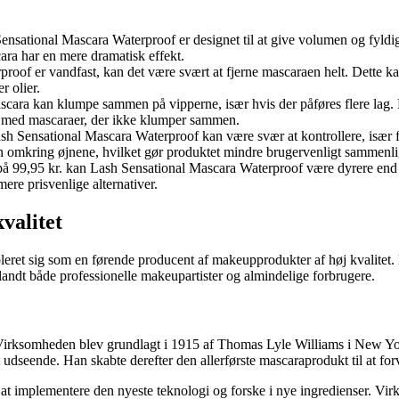
Sensational Mascara Waterproof er designet til at give volumen og fyldi
ara har en mere dramatisk effekt.
roof er vandfast, kan det være svært at fjerne mascaraen helt. Dette k
r olier.
ascara kan klumpe sammen på vipperne, især hvis der påføres flere lag.
et med mascaraer, der ikke klumper sammen.
sh Sensational Mascara Waterproof kan være svær at kontrollere, især for
 omkring øjnene, hvilket gør produktet mindre brugervenligt sammenlig
på 99,95 kr. kan Lash Sensational Mascara Waterproof være dyrere end
ere prisvenlige alternativer.
valitet
leret sig som en førende producent af makeupprodukter af høj kvalitet.
blandt både professionelle makeupartister og almindelige forbrugere.
 Virksomheden blev grundlagt i 1915 af Thomas Lyle Williams i New York
t udseende. Han skabte derefter den allerførste mascaraprodukt til at f
at implementere den nyeste teknologi og forske i nye ingredienser. Virk