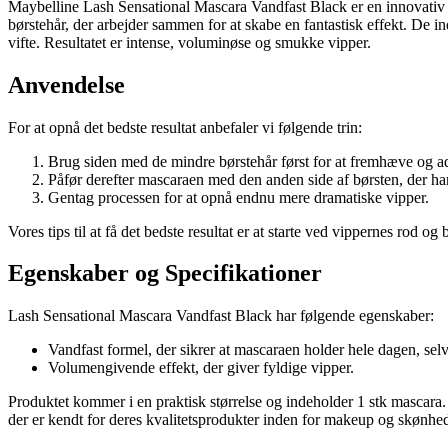
Maybelline Lash Sensational Mascara Vandfast Black er en innovativ mas
børstehår, der arbejder sammen for at skabe en fantastisk effekt. De 
vifte. Resultatet er intense, voluminøse og smukke vipper.
Anvendelse
For at opnå det bedste resultat anbefaler vi følgende trin:
Brug siden med de mindre børstehår først for at fremhæve og ad
Påfør derefter mascaraen med den anden side af børsten, der ha
Gentag processen for at opnå endnu mere dramatiske vipper.
Vores tips til at få det bedste resultat er at starte ved vippernes ro
Egenskaber og Specifikationer
Lash Sensational Mascara Vandfast Black har følgende egenskaber:
Vandfast formel, der sikrer at mascaraen holder hele dagen, selv 
Volumengivende effekt, der giver fyldige vipper.
Produktet kommer i en praktisk størrelse og indeholder 1 stk mascara
der er kendt for deres kvalitetsprodukter inden for makeup og skønhe