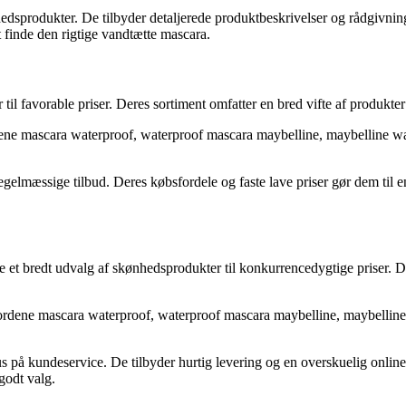
hedsprodukter. De tilbyder detaljerede produktbeskrivelser og rådgivnin
at finde den rigtige vandtætte mascara.
 til favorable priser. Deres sortiment omfatter en bred vifte af produkt
ene mascara waterproof, waterproof mascara maybelline, maybelline w
egelmæssige tilbud. Deres købsfordele og faste lave priser gør dem til 
yde et bredt udvalg af skønhedsprodukter til konkurrencedygtige priser.
ordene mascara waterproof, waterproof mascara maybelline, maybelline
s på kundeservice. De tilbyder hurtig levering og en overskuelig onlin
godt valg.