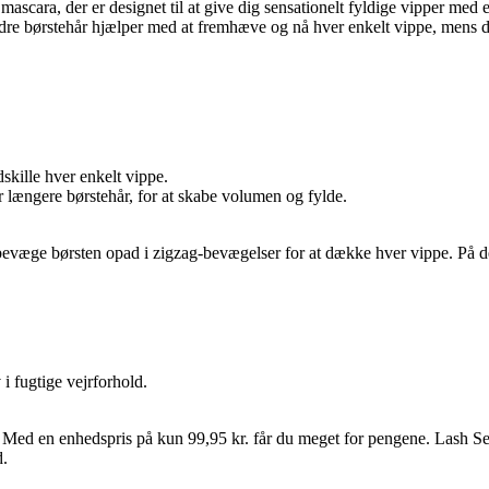
cara, der er designet til at give dig sensationelt fyldige vipper med e
indre børstehår hjælper med at fremhæve og nå hver enkelt vippe, mens d
skille hver enkelt vippe.
r længere børstehår, for at skabe volumen og fylde.
d og bevæge børsten opad i zigzag-bevægelser for at dække hver vippe. På
i fugtige vejrforhold.
. Med en enhedspris på kun 99,95 kr. får du meget for pengene. Lash S
d.