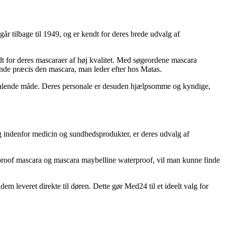
r tilbage til 1949, og er kendt for deres brede udvalg af
dt for deres mascaraer af høj kvalitet. Med søgeordene mascara
nde præcis den mascara, man leder efter hos Matas.
tiltalende måde. Deres personale er desuden hjælpsomme og kyndige,
ig indenfor medicin og sundhedsprodukter, er deres udvalg af
proof mascara og mascara maybelline waterproof, vil man kunne finde
everet direkte til døren. Dette gør Med24 til et ideelt valg for