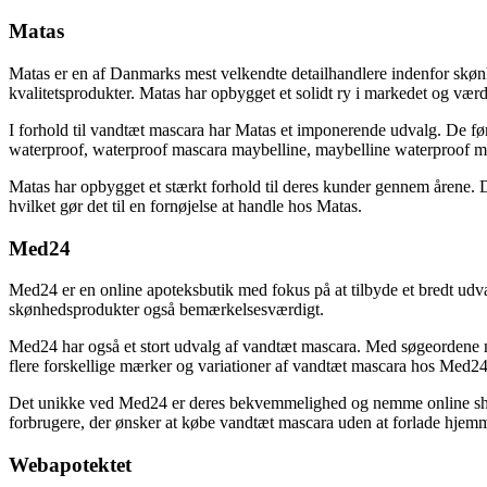
Matas
Matas er en af Danmarks mest velkendte detailhandlere indenfor skønhe
kvalitetsprodukter. Matas har opbygget et solidt ry i markedet og vær
I forhold til vandtæt mascara har Matas et imponerende udvalg. De før
waterproof, waterproof mascara maybelline, maybelline waterproof ma
Matas har opbygget et stærkt forhold til deres kunder gennem årene. 
hvilket gør det til en fornøjelse at handle hos Matas.
Med24
Med24 er en online apoteksbutik med fokus på at tilbyde et bredt udva
skønhedsprodukter også bemærkelsesværdigt.
Med24 har også et stort udvalg af vandtæt mascara. Med søgeordene 
flere forskellige mærker og variationer af vandtæt mascara hos Med24
Det unikke ved Med24 er deres bekvemmelighed og nemme online shoppi
forbrugere, der ønsker at købe vandtæt mascara uden at forlade hjemm
Webapotektet