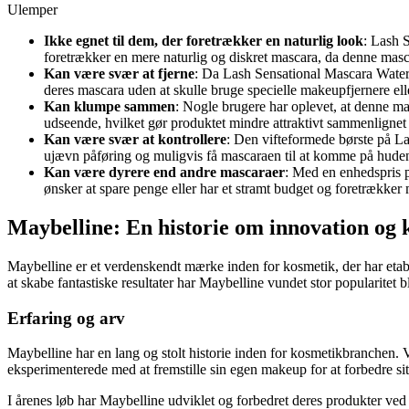
Ulemper
Ikke egnet til dem, der foretrækker en naturlig look
: Lash 
foretrækker en mere naturlig og diskret mascara, da denne masc
Kan være svær at fjerne
: Da Lash Sensational Mascara Waterp
deres mascara uden at skulle bruge specielle makeupfjernere elle
Kan klumpe sammen
: Nogle brugere har oplevet, at denne m
udseende, hvilket gør produktet mindre attraktivt sammenlign
Kan være svær at kontrollere
: Den vifteformede børste på La
ujævn påføring og muligvis få mascaraen til at komme på huden
Kan være dyrere end andre mascaraer
: Med en enhedspris 
ønsker at spare penge eller har et stramt budget og foretrækker m
Maybelline: En historie om innovation og k
Maybelline er et verdenskendt mærke inden for kosmetik, der har etab
at skabe fantastiske resultater har Maybelline vundet stor popularitet 
Erfaring og arv
Maybelline har en lang og stolt historie inden for kosmetikbranchen.
eksperimenterede med at fremstille sin egen makeup for at forbedre si
I årenes løb har Maybelline udviklet og forbedret deres produkter ved 