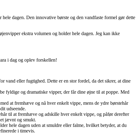
er hele dagen. Den innovative børste og den vandfaste formel gør dette
 øjenvipper ekstra volumen og holder hele dagen. Jeg kan ikke
ra i dag og oplev forskellen!
 vand eller fugtighed. Dette er en stor fordel, da det sikrer, at dine
e fyldige og dramatiske vipper, der får dine øjne til at poppe. Med
per med at fremhæve og nå hver enkelt vippe, mens de ydre børstehår
 dit udseende.
år til at fremhæve og adskille hver enkelt vippe, og påfør derefter
ket jævnt og smukt.
er hele dagen uden at smuldre eller falme, hvilket betyder, at du
finerede i timevis.