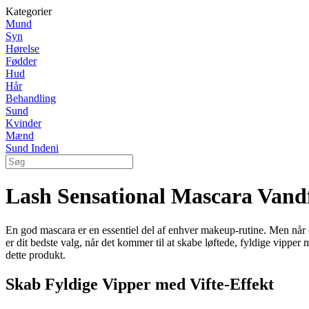
Kategorier
Mund
Syn
Hørelse
Fødder
Hud
Hår
Behandling
Sund
Kvinder
Mænd
Sund Indeni
Lash Sensational Mascara Vand
En god mascara er en essentiel del af enhver makeup-rutine. Men når 
er dit bedste valg, når det kommer til at skabe løftede, fyldige vipper
dette produkt.
Skab Fyldige Vipper med Vifte-Effekt