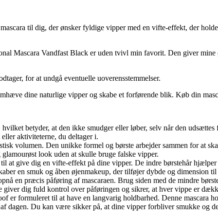
scara til dig, der ønsker fyldige vipper med en vifte-effekt, der hold
onal Mascara Vandfast Black er uden tvivl min favorit. Den giver mine
odtager, for at undgå eventuelle uoverensstemmelser.
æve dine naturlige vipper og skabe et forførende blik. Køb din masca
vilket betyder, at den ikke smudger eller løber, selv når den udsættes for
ller aktiviteterne, du deltager i.
stisk volumen. Den unikke formel og børste arbejder sammen for at skab
glamourøst look uden at skulle bruge falske vipper.
 til at give dig en vifte-effekt på dine vipper. De indre børstehår hjæl
 skaber en smuk og åben øjenmakeup, der tilføjer dybde og dimension til
 opnå en præcis påføring af mascaraen. Brug siden med de mindre børsteh
giver dig fuld kontrol over påføringen og sikrer, at hver vippe er dæk
f er formuleret til at have en langvarig holdbarhed. Denne mascara hold
af dagen. Du kan være sikker på, at dine vipper forbliver smukke og de