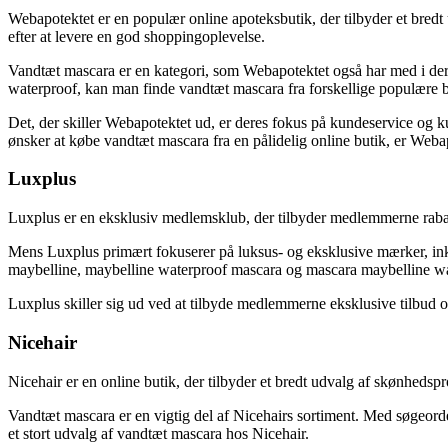
Webapotektet er en populær online apoteksbutik, der tilbyder et bredt
efter at levere en god shoppingoplevelse.
Vandtæt mascara er en kategori, som Webapotektet også har med i de
waterproof, kan man finde vandtæt mascara fra forskellige populære 
Det, der skiller Webapotektet ud, er deres fokus på kundeservice og k
ønsker at købe vandtæt mascara fra en pålidelig online butik, er Webap
Luxplus
Luxplus er en eksklusiv medlemsklub, der tilbyder medlemmerne rabat 
Mens Luxplus primært fokuserer på luksus- og eksklusive mærker, ink
maybelline, maybelline waterproof mascara og mascara maybelline wa
Luxplus skiller sig ud ved at tilbyde medlemmerne eksklusive tilbud og 
Nicehair
Nicehair er en online butik, der tilbyder et bredt udvalg af skønhedsp
Vandtæt mascara er en vigtig del af Nicehairs sortiment. Med søgeo
et stort udvalg af vandtæt mascara hos Nicehair.