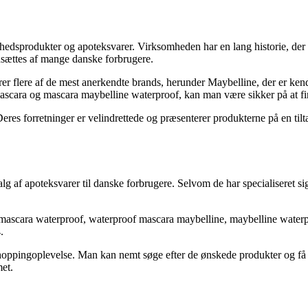
dsprodukter og apoteksvarer. Virksomheden har en lang historie, der gå
dsættes af mange danske forbrugere.
er flere af de mest anerkendte brands, herunder Maybelline, der er ken
scara og mascara maybelline waterproof, kan man være sikker på at fi
Deres forretninger er velindrettede og præsenterer produkterne på en 
lg af apoteksvarer til danske forbrugere. Selvom de har specialiseret s
mascara waterproof, waterproof mascara maybelline, maybelline water
.
ngoplevelse. Man kan nemt søge efter de ønskede produkter og få dem l
et.