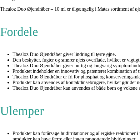
Thealoz Duo Øjendråber – 10 ml er tilgængelig i Matas sortiment af øj
Fordele
Thealoz Duo Øjendråber giver lindring til tørre øjne.
Den beskytter, fugter og smører øjets overflade, hvilket er vigtig
Thealoz Duo Øjendråber giver hurtig og langvarig symptomlindring
Produktet indeholder en innovativ og patenteret kombination af tr
Thealoz Duo Øjendråber er fri for phosphat og konserveringsmidle
Produktet kan anvendes af kontaktlinsebrugere, hvilket gør det n
Thealoz Duo Øjendråber kan anvendes af både børn og voksne samt 
Ulemper
Produktet kan forårsage hudirritationer og allergiske reaktioner
produkter kan have færre eller ingen rapporterede bivirkninger.