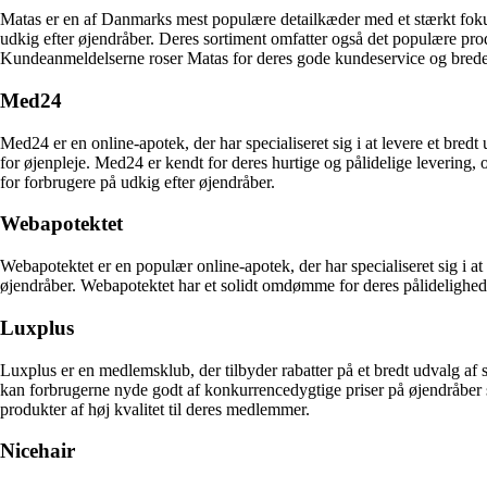
Matas er en af Danmarks mest populære detailkæder med et stærkt fokus
udkig efter øjendråber. Deres sortiment omfatter også det populære pro
Kundeanmeldelserne roser Matas for deres gode kundeservice og brede
Med24
Med24 er en online-apotek, der har specialiseret sig i at levere et bre
for øjenpleje. Med24 er kendt for deres hurtige og pålidelige levering, 
for forbrugere på udkig efter øjendråber.
Webapotektet
Webapotektet er en populær online-apotek, der har specialiseret sig i a
øjendråber. Webapotektet har et solidt omdømme for deres pålidelighed
Luxplus
Luxplus er en medlemsklub, der tilbyder rabatter på et bredt udvalg a
kan forbrugerne nyde godt af konkurrencedygtige priser på øjendråber s
produkter af høj kvalitet til deres medlemmer.
Nicehair