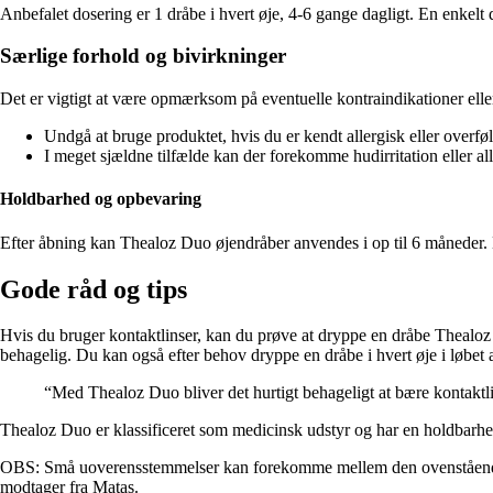
Anbefalet dosering er 1 dråbe i hvert øje, 4-6 gange dagligt. En enkelt d
Særlige forhold og bivirkninger
Det er vigtigt at være opmærksom på eventuelle kontraindikationer ell
Undgå at bruge produktet, hvis du er kendt allergisk eller overf
I meget sjældne tilfælde kan der forekomme hudirritation eller al
Holdbarhed og opbevaring
Efter åbning kan Thealoz Duo øjendråber anvendes i op til 6 måneder. D
Gode råd og tips
Hvis du bruger kontaktlinser, kan du prøve at dryppe en dråbe Thealoz D
behagelig. Du kan også efter behov dryppe en dråbe i hvert øje i løbet 
“Med Thealoz Duo bliver det hurtigt behageligt at bære kontaktl
Thealoz Duo er klassificeret som medicinsk udstyr og har en holdbarhe
OBS: Små uoverensstemmelser kan forekomme mellem den ovenstående inf
modtager fra Matas.