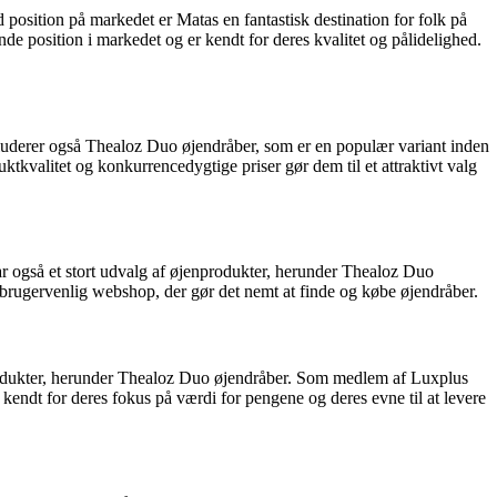
osition på markedet er Matas en fantastisk destination for folk på
 position i markedet og er kendt for deres kvalitet og pålidelighed.
nkluderer også Thealoz Duo øjendråber, som er en populær variant inden
ktkvalitet og konkurrencedygtige priser gør dem til et attraktivt valg
har også et stort udvalg af øjenprodukter, herunder Thealoz Duo
 brugervenlig webshop, der gør det nemt at finde og købe øjendråber.
produkter, herunder Thealoz Duo øjendråber. Som medlem af Luxplus
kendt for deres fokus på værdi for pengene og deres evne til at levere