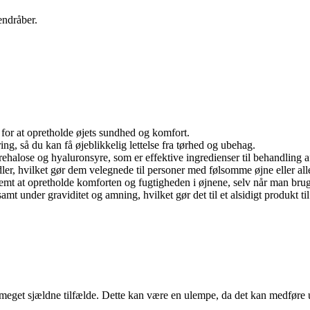
endråber.
t for at opretholde øjets sundhed og komfort.
, så du kan få øjeblikkelig lettelse fra tørhed og ubehag.
ehalose og hyaluronsyre, som er effektive ingredienser til behandling af
r, hvilket gør dem velegnede til personer med følsomme øjne eller alle
emt at opretholde komforten og fugtigheden i øjnene, selv når man bruge
under graviditet og amning, hvilket gør det til et alsidigt produkt til 
 i meget sjældne tilfælde. Dette kan være en ulempe, da det kan medføre