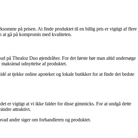
mme på prisen. At finde produktet til en billig pris er vigtigt af flere
den at gå på kompromis med kvaliteten.
lbud på Thealoz Duo øjendråber. For det første bør man altid undersøge
e maksimal udnyttelse af produktet.
dé at tjekke online apoteker og lokale butikker for at finde det bedste
t er vigtigt at vi ikke falder for disse gimmicks. For at undgå dette
indre attraktivt.
e, hvad andre siger om forhandleren og produktet.