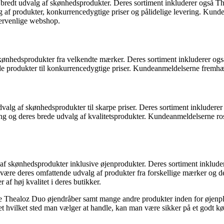
t bredt udvalg af skønhedsprodukter. Deres sortiment inkluderer også T
g af produkter, konkurrencedygtige priser og pålidelige levering. Kund
gervenlige webshop.
 skønhedsprodukter fra velkendte mærker. Deres sortiment inkluderer og
lbyde produkter til konkurrencedygtige priser. Kundeanmeldelserne frem
valg af skønhedsprodukter til skarpe priser. Deres sortiment inkludere
ng og deres brede udvalg af kvalitetsprodukter. Kundeanmeldelserne ros
g af skønhedsprodukter inklusive øjenprodukter. Deres sortiment inklud
t være deres omfattende udvalg af produkter fra forskellige mærker og d
af høj kvalitet i deres butikker.
nde Thealoz Duo øjendråber samt mange andre produkter inden for øjenple
et hvilket sted man vælger at handle, kan man være sikker på et godt kø