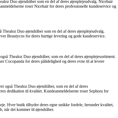
healoz Duo øjendråber som en del af deres øjenplejeudvalg. Nicehair
eanmeldelserne roser Nicehair for deres professionelle kundeservice og
så Thealoz Duo øjendråber som en del af deres øjenplejeudvalg.
hæver Beautycos for deres hurtige levering og gode kundeservice.
r også Thealoz Duo øjendråber, som en del af deres øjenplejesortiment.
er Cocopanda for deres pålidelighed og deres evne til at levere
erer også Thealoz Duo øjendråber, som en del af deres
eres dedikation til kvalitet. Kundeanmeldelserne roser Sephora for
je. Hver butik tilbyder deres egne unikke fordele, herunder kvalitet,
b, når det kommer til øjendråber.