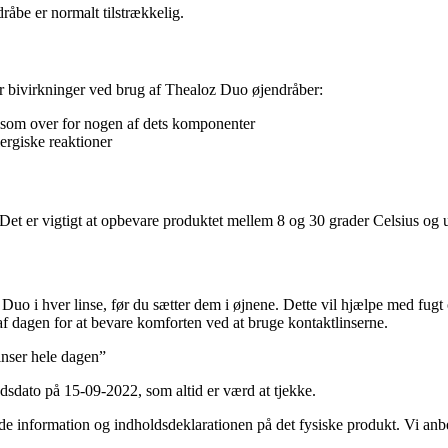
råbe er normalt tilstrækkelig.
er bivirkninger ved brug af Thealoz Duo øjendråber:
ølsom over for nogen af dets komponenter
lergiske reaktioner
et er vigtigt at opbevare produktet mellem 8 og 30 grader Celsius og u
uo i hver linse, før du sætter dem i øjnene. Dette vil hjælpe med fugt o
af dagen for at bevare komforten ved at bruge kontaktlinserne.
inser hele dagen”
dsdato på 15-09-2022, som altid er værd at tjekke.
ormation og indholdsdeklarationen på det fysiske produkt. Vi anbefal