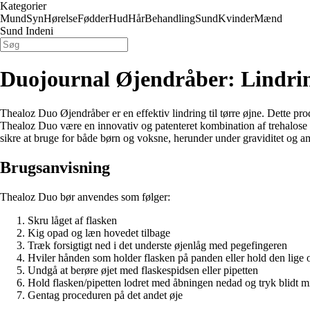
Kategorier
Mund
Syn
Hørelse
Fødder
Hud
Hår
Behandling
Sund
Kvinder
Mænd
Sund Indeni
Duojournal Øjendråber: Lindring
Thealoz Duo Øjendråber er en effektiv lindring til tørre øjne. Dette pro
Thealoz Duo være en innovativ og patenteret kombination af trehalose o
sikre at bruge for både børn og voksne, herunder under graviditet og a
Brugsanvisning
Thealoz Duo bør anvendes som følger:
Skru låget af flasken
Kig opad og læn hovedet tilbage
Træk forsigtigt ned i det underste øjenlåg med pegefingeren
Hviler hånden som holder flasken på panden eller hold den lige o
Undgå at berøre øjet med flaskespidsen eller pipetten
Hold flasken/pipetten lodret med åbningen nedad og tryk blidt m
Gentag proceduren på det andet øje