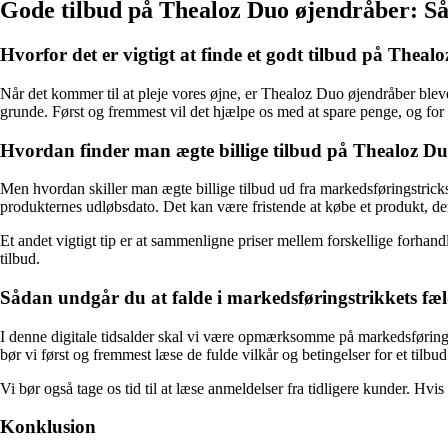
Gode tilbud på Thealoz Duo øjendråber: Såda
Hvorfor det er vigtigt at finde et godt tilbud på Thea
Når det kommer til at pleje vores øjne, er Thealoz Duo øjendråber bleve
grunde. Først og fremmest vil det hjælpe os med at spare penge, og for 
Hvordan finder man ægte billige tilbud på Thealoz D
Men hvordan skiller man ægte billige tilbud ud fra markedsføringstrick
produkternes udløbsdato. Det kan være fristende at købe et produkt, der
Et andet vigtigt tip er at sammenligne priser mellem forskellige forhand
tilbud.
Sådan undgår du at falde i markedsføringstrikkets fæ
I denne digitale tidsalder skal vi være opmærksomme på markedsføringens
bør vi først og fremmest læse de fulde vilkår og betingelser for et tilbu
Vi bør også tage os tid til at læse anmeldelser fra tidligere kunder. Hvi
Konklusion