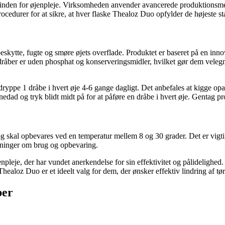
 inden for øjenpleje. Virksomheden anvender avancerede produktionsmetod
ocedurer for at sikre, at hver flaske Thealoz Duo opfylder de højeste st
 beskytte, fugte og smøre øjets overflade. Produktet er baseret på en inn
ndråber er uden phosphat og konserveringsmidler, hvilket gør dem velegn
ryppe 1 dråbe i hvert øje 4-6 gange dagligt. Det anbefales at kigge opa
dad og tryk blidt midt på for at påføre en dråbe i hvert øje. Gentag pr
 skal opbevares ved en temperatur mellem 8 og 30 grader. Det er vigtigt
ysninger om brug og opbevaring.
npleje, der har vundet anerkendelse for sin effektivitet og pålidelighed
ealoz Duo er et ideelt valg for dem, der ønsker effektiv lindring af tør
ber