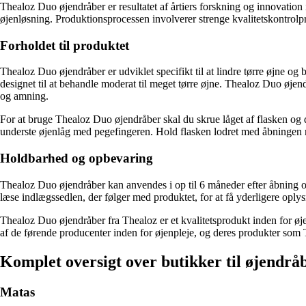
Thealoz Duo øjendråber er resultatet af årtiers forskning og innovation
øjenløsning. Produktionsprocessen involverer strenge kvalitetskontrolpr
Forholdet til produktet
Thealoz Duo øjendråber er udviklet specifikt til at lindre tørre øjne og
designet til at behandle moderat til meget tørre øjne. Thealoz Duo øje
og amning.
For at bruge Thealoz Duo øjendråber skal du skrue låget af flasken og d
underste øjenlåg med pegefingeren. Hold flasken lodret med åbningen ne
Holdbarhed og opbevaring
Thealoz Duo øjendråber kan anvendes i op til 6 måneder efter åbning og
læse indlægssedlen, der følger med produktet, for at få yderligere opl
Thealoz Duo øjendråber fra Thealoz er et kvalitetsprodukt inden for øje
af de førende producenter inden for øjenpleje, og deres produkter som Th
Komplet oversigt over butikker til øjendrå
Matas