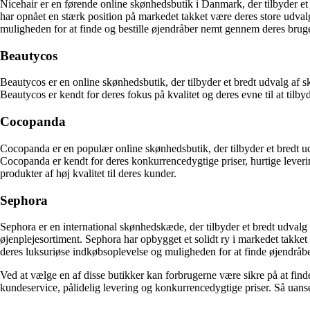
Nicehair er en førende online skønhedsbutik i Danmark, der tilbyder e
har opnået en stærk position på markedet takket være deres store udval
muligheden for at finde og bestille øjendråber nemt gennem deres bru
Beautycos
Beautycos er en online skønhedsbutik, der tilbyder et bredt udvalg af
Beautycos er kendt for deres fokus på kvalitet og deres evne til at ti
Cocopanda
Cocopanda er en populær online skønhedsbutik, der tilbyder et bredt ud
Cocopanda er kendt for deres konkurrencedygtige priser, hurtige leveri
produkter af høj kvalitet til deres kunder.
Sephora
Sephora er en international skønhedskæde, der tilbyder et bredt udval
øjenplejesortiment. Sephora har opbygget et solidt ry i markedet takke
deres luksuriøse indkøbsoplevelse og muligheden for at finde øjendråber 
Ved at vælge en af ​​disse butikker kan forbrugerne være sikre på at fi
kundeservice, pålidelig levering og konkurrencedygtige priser. Så uans