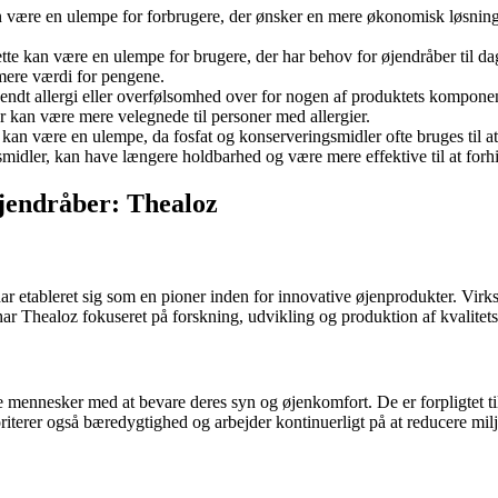
e kan være en ulempe for forbrugere, der ønsker en mere økonomisk løsn
tte kan være en ulempe for brugere, der har behov for øjendråber til d
mere værdi for pengene.
endt allergi eller overfølsomhed over for nogen af produktets komponen
 kan være mere velegnede til personer med allergier.
e kan være en ulempe, da fosfat og konserveringsmidler ofte bruges til 
idler, kan have længere holdbarhed og være mere effektive til at forhi
jendråber: Thealoz
ar etableret sig som en pioner inden for innovative øjenprodukter. Virk
r Thealoz fokuseret på forskning, udvikling og produktion af kvalitetsp
mennesker med at bevare deres syn og øjenkomfort. De er forpligtet til a
iterer også bæredygtighed og arbejder kontinuerligt på at reducere mil