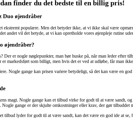
n finder du det bedste til en billig pris!
loz Duo øjendråber
t ekstremt populære. Men det betyder ikke, at vi ikke skal være opmærkso
det andet vil det betyde, at vi kan opretholde vores øjenpleje rutine u
uo øjendråber?
s? Der er nogle nøglepunkter, man bør huske på, når man leder efter ti
 er markedsført som billigt, men hvis det er ved at udløbe, får man ikk
lere. Nogle gange kan prisen variere betydeligt, så det kan være en god i
lde
 magt. Nogle gange kan et tilbud virke for godt til at være sandt, og de
d. Nogle gange er der skjulte omkostninger eller krav, der gør tilbuddet m
s et tilbud lyder for godt til at være sandt, kan det være en god ide at s