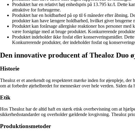
Produktet har en relativt høj enhedspris på 13.795 kr./l. Dett
attraktive for forbrugerne.
Produktet har en holdbarhed på op til 6 måneder efter åbning. De
produkter kan have længere holdbarhed, hvilket giver brugerne 
Produktet kan forårsage allergiske reaktioner hos personer med k
være forsigtige med at bruge produktet. Konkurrerende produkter
Produktet indeholder ikke fosfat eller konserveringsmidler. Dett
Konkurrerende produkter, der indeholder fosfat og konserveringsm
Den innovative producent af Thealoz Duo ø
Historie
Thealoz er et anerkendt og respekteret mærke inden for øjenpleje, der h
om at forbedre øjehelbredet for mennesker over hele verden. Siden da ha
Etik
Hos Thealoz har de altid haft en stærk etisk overbevisning om at hjælpe 
sikkerhedsstandarder og overholder gældende lovgivning. Thealoz prior
Produktionsmetoder