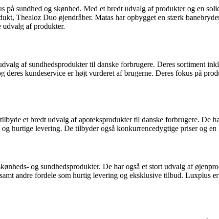
 på sundhed og skønhed. Med et bredt udvalg af produkter og en solid p
dukt, Thealoz Duo øjendråber. Matas har opbygget en stærk banebrydende
 udvalg af produkter.
dt udvalg af sundhedsprodukter til danske forbrugere. Deres sortiment i
og deres kundeservice er højt vurderet af brugerne. Deres fokus på produ
t tilbyde et bredt udvalg af apoteksprodukter til danske forbrugere. De 
 og hurtige levering. De tilbyder også konkurrencedygtige priser og en
f skønheds- og sundhedsprodukter. De har også et stort udvalg af øjen
amt andre fordele som hurtig levering og eksklusive tilbud. Luxplus er 