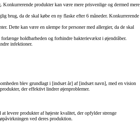
ing. Konkurrerende produkter kan være mere prisvenlige og dermed mere
aglig brug, da de skal købe en ny flaske efter 6 måneder. Konkurrerende
ter. Dette kan være en ulempe for personer med allergier, da de skal
at forlænge holdbarheden og forhindre bakterievækst i øjendråber.
ndre infektioner.
somheden blev grundlagt i [indsæt år] af [indsæt navn], med en vision
rodukter, der effektivt lindrer øjenproblemer.
t levere produkter af højeste kvalitet, der opfylder strenge
jøpåvirkningen ved deres produktion.