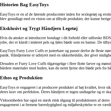
Historien Bag EasyToys
EasyToys er en af de førende producenter inden for sexlegetøj og eroti
blev grundlagt med en vision om at tilbyde produkter, der kunne berige o
Eksklusivt og Trygt Håndjern Legetøj
Hvis du ønsker at introducere bondage i dit forhold eller udforske BD
ydre, der er klædt i imiteret pels og føles bløde som en bamse. De ti
EasyToys Furry Love Cuffs er justerbare og passer derfor de fleste stør
panik. Håndjernene er udstyret med en sikkerhedslås, der giver mulighe
Desuden er Furry Love Cuffs tilgængelige i flere flotte farver og mønstr
hårdere materialer mod huden, kan du nemt fjerne den bløde pels fra h
Ethos og Produktion
EasyToys er engageret i at producere produkter af høj kvalitet, hvor sikk
deres krav om perfektion. Deres håndjern er ingen undtagelse og er skab
Virksomheden har også en stærk etisk tilgang til produktionen af deres 
engagement i at fremme bæredygtighed og miljøbeskyttelse er en værd