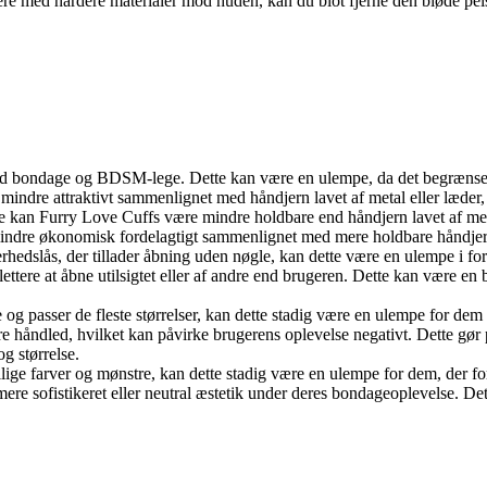
ntere med hårdere materialer mod huden, kan du blot fjerne den bløde pel
mild bondage og BDSM-lege. Dette kan være en ulempe, da det begrænse
 mindre attraktivt sammenlignet med håndjern lavet af metal eller læder,
re kan Furry Love Cuffs være mindre holdbare end håndjern lavet af mer
mindre økonomisk fordelagtigt sammenlignet med mere holdbare håndjern,
rhedslås, der tillader åbning uden nøgle, kan dette være en ulempe i fo
lettere at åbne utilsigtet eller af andre end brugeren. Dette kan være e
 og passer de fleste størrelser, kan dette stadig være en ulempe for de
rre håndled, hvilket kan påvirke brugerens oplevelse negativt. Dette gø
g størrelse.
ge farver og mønstre, kan dette stadig være en ulempe for dem, der for
 mere sofistikeret eller neutral æstetik under deres bondageoplevelse. D