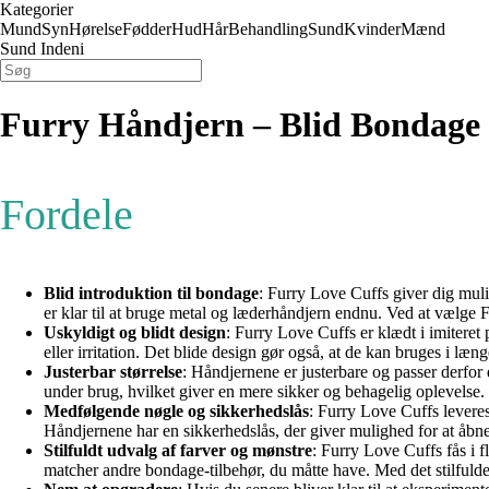
Kategorier
Mund
Syn
Hørelse
Fødder
Hud
Hår
Behandling
Sund
Kvinder
Mænd
Sund Indeni
Furry Håndjern – Blid Bondage t
Fordele
Blid introduktion til bondage
: Furry Love Cuffs giver dig muli
er klar til at bruge metal og læderhåndjern endnu. Ved at vælge
Uskyldigt og blidt design
: Furry Love Cuffs er klædt i imitere
eller irritation. Det blide design gør også, at de kan bruges i læn
Justerbar størrelse
: Håndjernene er justerbare og passer derfor 
under brug, hvilket giver en mere sikker og behagelig oplevelse.
Medfølgende nøgle og sikkerhedslås
: Furry Love Cuffs leveres
Håndjernene har en sikkerhedslås, der giver mulighed for at åbne 
Stilfuldt udvalg af farver og mønstre
: Furry Love Cuffs fås i fl
matcher andre bondage-tilbehør, du måtte have. Med det stilful