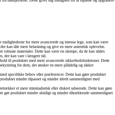
s fra håndjernene. Dette giver dig mulighed for at tilpasse og opgradere
r mulighederne for mere avancerede og intense lege, som kan være
 der kan tåle mere belastning og give en mere autentisk oplevelse.
e robuste materialer. Dette kan være en ulempe, da de kan slides
 der kan vare i længere tid.
rhold til produkter med mere avancerede sikkerhedsfunktioner. Dette
n bekymring for dem, der ønsker en mere pålidelig og sikker
m med specifikke behov eller præferencer. Dette kan gøre produktet
r produktet mindre tilpasset og mindre ideelt sammenlignet med
etrækker et mere minimalistisk eller diskret udseende. Dette kan gøre
ette gør produktet mindre alsidigt og mindre tiltrækkende sammenlignet