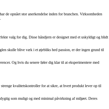
et har de opnået stor anerkendelse inden for branchen. Virksomheden
.
kte valg for dig. Disse håndjern er designet med et uskyldigt og blidt
n skulle blive væk i et øjebliks hed passion, er der ingen grund til
erencer. Og hvis du senere føler dig klar til at eksperimentere med
renge kvalitetskontroller for at sikre, at hvert produkt lever op til
æredygtig som muligt og med minimal påvirkning af miljøet. Deres