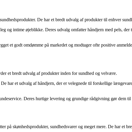
g sundhedsprodukter. De har et bredt udvalg af produkter til enhver sun
 leg og intime øjeblikke. Deres udvalg omfatter håndjern med pels, der t
ygget et godt omdømme på markedet og modtager ofte positive anmeldels
der et bredt udvalg af produkter inden for sundhed og velvære.
e. De har et udvalg af håndjern, der er velegnede til forskellige længev
ndeservice. Deres hurtige levering og grundige rådgivning gør dem til 
er på skønhedsprodukter, sundhedsvarer og meget mere. De har et bredt 