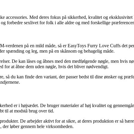
ske accessories. Med deres fokus på sikkerhed, kvalitet og eksklusivit
g forbedre sexlivet for folk i alle aldre og med forskellige præferencer
SM-verdenen på en mild måde, så er EasyToys Furry Love Cuffs det perfe
lbyder spænding og leg, men på en skånsom og behagelig måde.
relser. De kan låses og åbnes med den medfølgende nøgle, men hvis nøgle
d for at åbne dem uden nøgle, hvis det bliver nødvendigt.
e, så du kan finde den variant, der passer bedst til dine ønsker og præf
åndjernene.
erhed er i højsædet. De bruger materialer af høj kvalitet og gennemgår st
t til at modstå brug over tid.
produkter. De arbejder aktivt for at sikre, at deres produktion er så b
i, der løber gennem hele virksomheden.