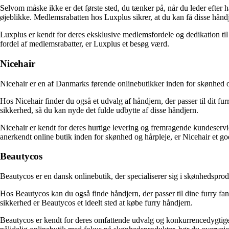
Selvom måske ikke er det første sted, du tænker på, når du leder efter hån
øjeblikke. Medlemsrabatten hos Luxplus sikrer, at du kan få disse håndje
Luxplus er kendt for deres eksklusive medlemsfordele og dedikation ti
fordel af medlemsrabatter, er Luxplus et besøg værd.
Nicehair
Nicehair er en af Danmarks førende onlinebutikker inden for skønhed o
Hos Nicehair finder du også et udvalg af håndjern, der passer til dit f
sikkerhed, så du kan nyde det fulde udbytte af disse håndjern.
Nicehair er kendt for deres hurtige levering og fremragende kundeservi
anerkendt online butik inden for skønhed og hårpleje, er Nicehair et go
Beautycos
Beautycos er en dansk onlinebutik, der specialiserer sig i skønhedsprodu
Hos Beautycos kan du også finde håndjern, der passer til dine furry fant
sikkerhed er Beautycos et ideelt sted at købe furry håndjern.
Beautycos er kendt for deres omfattende udvalg og konkurrencedygtige p