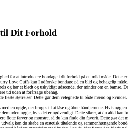
il Dit Forhold
ghed for at introducere bondage i dit forhold på en mild måde. Dette er 
 Furry Love Cuffs kan I udforske bondage på en blid og behagelig måde
t pels og har et blødt og uskyldigt udseende, der minder om en bamse. 
gere tid uden at forårsage ubehag.
de fleste størrelser. Dette gør dem velegnede til både mænd og kvinder. D
 med en nøgle, der bruges til at låse og åbne håndjernene. Hvis nøglen sk
dem uden nøgle, hvis det er nødvendigt. Dette sikrer, at du altid kan bef
ere flotte farver og mønstre, så du kan finde din favorit. Dette gør det mu
de udvalg kan du skabe en æstetisk tiltalende og sammenhængende bond