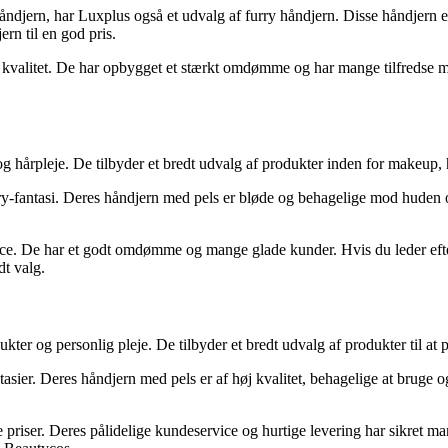
djern, har Luxplus også et udvalg af furry håndjern. Disse håndjern er af 
rn til en god pris.
l kvalitet. De har opbygget et stærkt omdømme og har mange tilfredse m
g hårpleje. De tilbyder et bredt udvalg af produkter inden for makeup,
urry-fantasi. Deres håndjern med pels er bløde og behagelige mod huden 
ce. De har et godt omdømme og mange glade kunder. Hvis du leder efter 
dt valg.
kter og personlig pleje. De tilbyder et bredt udvalg af produkter til at
asier. Deres håndjern med pels er af høj kvalitet, behagelige at bruge o
riser. Deres pålidelige kundeservice og hurtige levering har sikret man