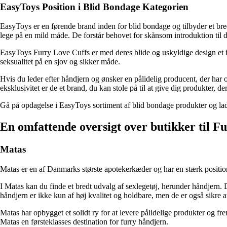
EasyToys Position i Blid Bondage Kategorien
EasyToys er en førende brand inden for blid bondage og tilbyder et bre
lege på en mild måde. De forstår behovet for skånsom introduktion til d
EasyToys Furry Love Cuffs er med deres blide og uskyldige design et id
seksualitet på en sjov og sikker måde.
Hvis du leder efter håndjern og ønsker en pålidelig producent, der har o
eksklusivitet er de et brand, du kan stole på til at give dig produkter, der 
Gå på opdagelse i EasyToys sortiment af blid bondage produkter og lad
En omfattende oversigt over butikker til 
Matas
Matas er en af Danmarks største apotekerkæder og har en stærk positio
I Matas kan du finde et bredt udvalg af sexlegetøj, herunder håndjern. De
håndjern er ikke kun af høj kvalitet og holdbare, men de er også sikre at
Matas har opbygget et solidt ry for at levere pålidelige produkter og f
Matas en førsteklasses destination for furry håndjern.