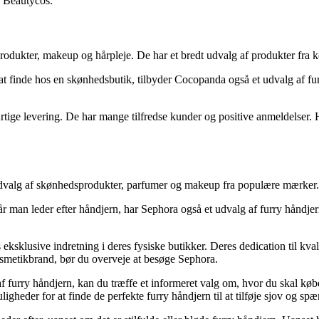
e Beautycos.
rodukter, makeup og hårpleje. De har et bredt udvalg af produkter fra k
t finde hos en skønhedsbutik, tilbyder Cocopanda også et udvalg af fur
ige levering. De har mange tilfredse kunder og positive anmeldelser. H
t udvalg af skønhedsprodukter, parfumer og makeup fra populære mærker.
 man leder efter håndjern, har Sephora også et udvalg af furry håndjern. 
ksklusive indretning i deres fysiske butikker. Deres dedication til kval
osmetikbrand, bør du overveje at besøge Sephora.
 af furry håndjern, kan du træffe et informeret valg om, hvor du skal k
heder for at finde de perfekte furry håndjern til at tilføje sjov og spæn