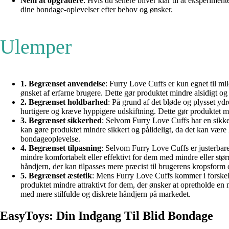
Nem at opgradere
: Hvis du senere bliver klar til at eksperime
dine bondage-oplevelser efter behov og ønsker.
Ulemper
1. Begrænset anvendelse
: Furry Love Cuffs er kun egnet til 
ønsket af erfarne brugere. Dette gør produktet mindre alsidigt og
2. Begrænset holdbarhed
: På grund af det bløde og plysset yd
hurtigere og kræve hyppigere udskiftning. Dette gør produktet 
3. Begrænset sikkerhed
: Selvom Furry Love Cuffs har en sikke
kan gøre produktet mindre sikkert og pålideligt, da det kan være 
bondageoplevelse.
4. Begrænset tilpasning
: Selvom Furry Love Cuffs er justerbare
mindre komfortabelt eller effektivt for dem med mindre eller stø
håndjern, der kan tilpasses mere præcist til brugerens kropsform o
5. Begrænset æstetik
: Mens Furry Love Cuffs kommer i forskelli
produktet mindre attraktivt for dem, der ønsker at opretholde en
med mere stilfulde og diskrete håndjern på markedet.
EasyToys: Din Indgang Til Blid Bondage