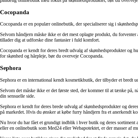
pålidelig onlinebutik med fokus på skønhedsprodukter, bør du overvej
Cocopanda
Cocopanda er en populær onlinebutik, der specialiserer sig i skønhedsp
Selvom håndjern måske ikke er det mest oplagte produkt, du forventer a
tillader dig at udforske dine fantasier i fuld komfort.
Cocopanda er kendt for deres bredt udvalg af skønhedsprodukter og hurt
for skønhed og hårpleje, bør du overveje Cocopanda.
Sephora
Sephora er en international kendt kosmetikbutik, der tilbyder et bred
Selvom det måske ikke er det første sted, der kommer til at tænke på, når
din sensuelle side.
Sephora er kendt for deres brede udvalg af skønhedsprodukter og deres e
på markedet. Hvis du ønsker at købe furry håndjern fra et anerkendt k
Nu hvor du har fået et grundigt indblik i hver butik og deres sortiment
eller en onlinebutik som Med24 eller Webapotektet, er der masser af mulig