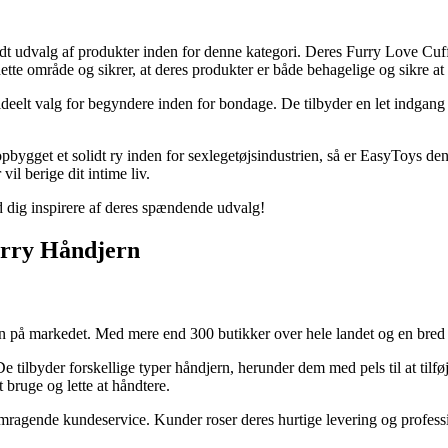
dt udvalg af produkter inden for denne kategori. Deres Furry Love Cuff
ette område og sikrer, at deres produkter er både behagelige og sikre at
eelt valg for begyndere inden for bondage. De tilbyder en let indgang 
pbygget et solidt ry inden for sexlegetøjsindustrien, så er EasyToys den
vil berige dit intime liv.
 dig inspirere af deres spændende udvalg!
Furry Håndjern
n på markedet. Med mere end 300 butikker over hele landet og en bred v
 tilbyder forskellige typer håndjern, herunder dem med pels til at tilføj
 bruge og lette at håndtere.
remragende kundeservice. Kunder roser deres hurtige levering og profess