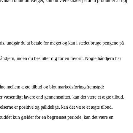
t hvilken butik du vælger, kan du være sikker på at få produkter af høj
 pris, undgår du at betale for meget og kan i stedet bruge pengene på
håndjern, inden du beslutter dig for en favorit. Nogle håndjern har
skelne mellem ægte tilbud og blot markedsføringsfremstød:
r væsentligt lavere end gennemsnittet, kan det være et ægte tilbud.
serne er positive og pålidelige, kan det være et ægte tilbud.
tilbuddet kun gælder for en begrænset periode, kan det være en