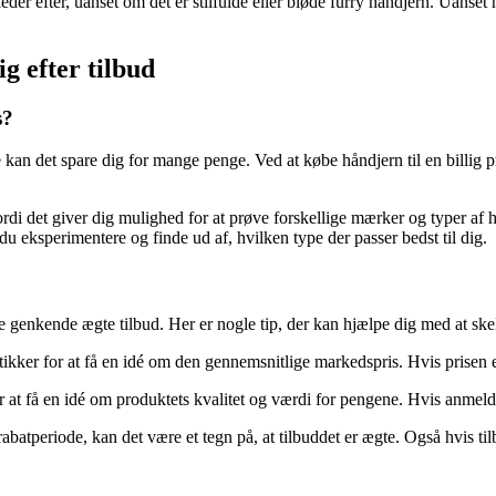
leder efter, uanset om det er stilfulde eller bløde furry håndjern. Uanse
g efter tilbud
s?
ste kan det spare dig for mange penge. Ved at købe håndjern til en billig
ordi det giver dig mulighed for at prøve forskellige mærker og typer af 
 du eksperimentere og finde ud af, hvilken type der passer bedst til dig.
kunne genkende ægte tilbud. Her er nogle tip, der kan hjælpe dig med at 
ikker for at få en idé om den gennemsnitlige markedspris. Hvis prisen e
at få en idé om produktets kvalitet og værdi for pengene. Hvis anmeldel
 rabatperiode, kan det være et tegn på, at tilbuddet er ægte. Også hvis 