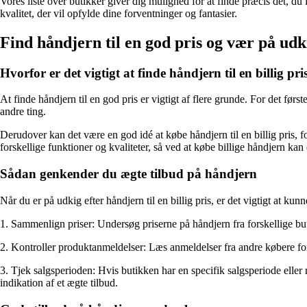
Vores liste over butikker giver dig mulighed for at finde præcis det, du 
kvalitet, der vil opfylde dine forventninger og fantasier.
Find håndjern til en god pris og vær på udki
Hvorfor er det vigtigt at finde håndjern til en billig pri
At finde håndjern til en god pris er vigtigt af flere grunde. For det før
andre ting.
Derudover kan det være en god idé at købe håndjern til en billig pris, f
forskellige funktioner og kvaliteter, så ved at købe billige håndjern kan
Sådan genkender du ægte tilbud på håndjern
Når du er på udkig efter håndjern til en billig pris, er det vigtigt at 
1. Sammenlign priser: Undersøg priserne på håndjern fra forskellige but
2. Kontroller produktanmeldelser: Læs anmeldelser fra andre købere for 
3. Tjek salgsperioden: Hvis butikken har en specifik salgsperiode eller
indikation af et ægte tilbud.