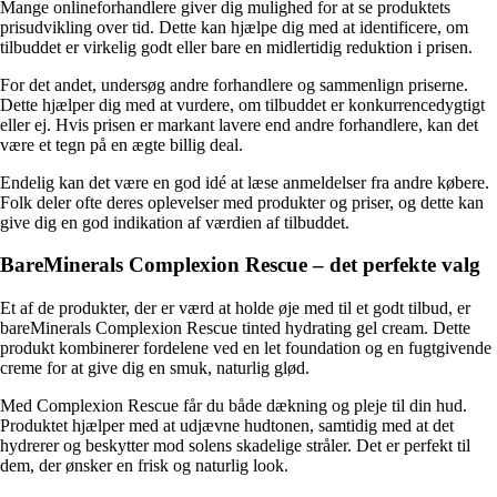
Mange onlineforhandlere giver dig mulighed for at se produktets
prisudvikling over tid. Dette kan hjælpe dig med at identificere, om
tilbuddet er virkelig godt eller bare en midlertidig reduktion i prisen.
For det andet, undersøg andre forhandlere og sammenlign priserne.
Dette hjælper dig med at vurdere, om tilbuddet er konkurrencedygtigt
eller ej. Hvis prisen er markant lavere end andre forhandlere, kan det
være et tegn på en ægte billig deal.
Endelig kan det være en god idé at læse anmeldelser fra andre købere.
Folk deler ofte deres oplevelser med produkter og priser, og dette kan
give dig en god indikation af værdien af tilbuddet.
BareMinerals Complexion Rescue – det perfekte valg
Et af de produkter, der er værd at holde øje med til et godt tilbud, er
bareMinerals Complexion Rescue tinted hydrating gel cream. Dette
produkt kombinerer fordelene ved en let foundation og en fugtgivende
creme for at give dig en smuk, naturlig glød.
Med Complexion Rescue får du både dækning og pleje til din hud.
Produktet hjælper med at udjævne hudtonen, samtidig med at det
hydrerer og beskytter mod solens skadelige stråler. Det er perfekt til
dem, der ønsker en frisk og naturlig look.