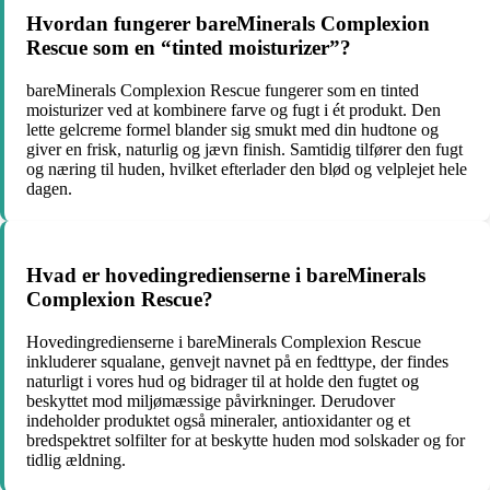
Hvordan fungerer bareMinerals Complexion
Rescue som en “tinted moisturizer”?
bareMinerals Complexion Rescue fungerer som en tinted
moisturizer ved at kombinere farve og fugt i ét produkt. Den
lette gelcreme formel blander sig smukt med din hudtone og
giver en frisk, naturlig og jævn finish. Samtidig tilfører den fugt
og næring til huden, hvilket efterlader den blød og velplejet hele
dagen.
Hvad er hovedingredienserne i bareMinerals
Complexion Rescue?
Hovedingredienserne i bareMinerals Complexion Rescue
inkluderer squalane, genvejt navnet på en fedttype, der findes
naturligt i vores hud og bidrager til at holde den fugtet og
beskyttet mod miljømæssige påvirkninger. Derudover
indeholder produktet også mineraler, antioxidanter og et
bredspektret solfilter for at beskytte huden mod solskader og for
tidlig ældning.