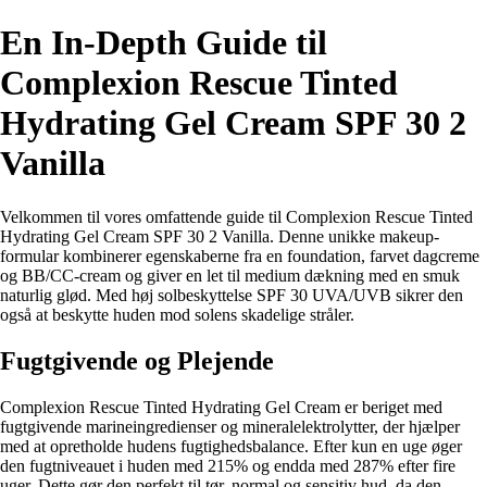
En In-Depth Guide til
Complexion Rescue Tinted
Hydrating Gel Cream SPF 30 2
Vanilla
Velkommen til vores omfattende guide til Complexion Rescue Tinted
Hydrating Gel Cream SPF 30 2 Vanilla. Denne unikke makeup-
formular kombinerer egenskaberne fra en foundation, farvet dagcreme
og BB/CC-cream og giver en let til medium dækning med en smuk
naturlig glød. Med høj solbeskyttelse SPF 30 UVA/UVB sikrer den
også at beskytte huden mod solens skadelige stråler.
Fugtgivende og Plejende
Complexion Rescue Tinted Hydrating Gel Cream er beriget med
fugtgivende marineingredienser og mineralelektrolytter, der hjælper
med at opretholde hudens fugtighedsbalance. Efter kun en uge øger
den fugtniveauet i huden med 215% og endda med 287% efter fire
uger. Dette gør den perfekt til tør, normal og sensitiv hud, da den