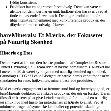
fyldig konsistens.
Produktet har en begrænset farveudvalg. Dette kan være en
ulempe for dem, der har en unik hudtone eller har svært ved at
finde en passende farve match. Dette gør produktet mindre
tilgængeligt sammenlignet med konkurrerende produkter, der
tilbyder et bredere udvalg af farver.
bareMinerals: Et Mærke, der Fokuserer
på Naturlig Skønhed
Historie og Etos
Det er svært at tale om den bedste producent af Complexion Rescue
Tinted Hydrating Gel Cream uden at nævne bareMinerals. Mærket har
i mere end 20 år været synonymt med naturlig skønhed og sundhed.
Grundlagt i 1995 af Leslie Blodgett, er bareMinerals kendt for at sætte
standarden for rene, højkvalitets mineralbaserede produkter.
Med et stærkt engagement i at fremme sund hud og bæredygtighed, er
bareMinerals dedikeret til at skabe produkter, der gør en forskel. Deres
filosofi er baseret på at give kvinder mulighed for at opnå en naturlig
og smuk hud med hjælp fra ingredienser af højeste kvalitet. Ved at
minimere brugen af syntetiske kemikalier og potentielt skadelige