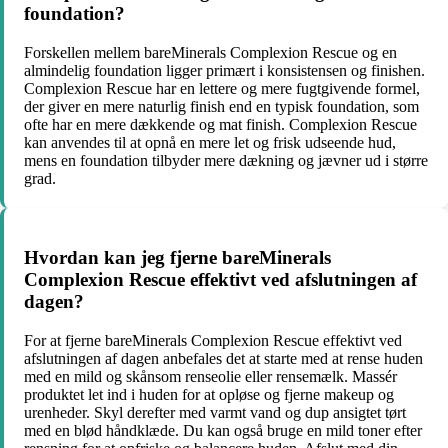
foundation?
Forskellen mellem bareMinerals Complexion Rescue og en
almindelig foundation ligger primært i konsistensen og finishen.
Complexion Rescue har en lettere og mere fugtgivende formel,
der giver en mere naturlig finish end en typisk foundation, som
ofte har en mere dækkende og mat finish. Complexion Rescue
kan anvendes til at opnå en mere let og frisk udseende hud,
mens en foundation tilbyder mere dækning og jævner ud i større
grad.
Hvordan kan jeg fjerne bareMinerals
Complexion Rescue effektivt ved afslutningen af ​​
dagen?
For at fjerne bareMinerals Complexion Rescue effektivt ved
afslutningen af ​​dagen anbefales det at starte med at rense huden
med en mild og skånsom renseolie eller rensemælk. Massér
produktet let ind i huden for at opløse og fjerne makeup og
urenheder. Skyl derefter med varmt vand og dup ansigtet tørt
med en blød håndklæde. Du kan også bruge en mild toner efter