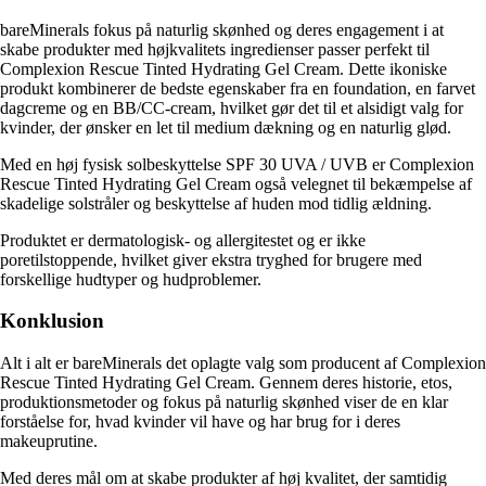
bareMinerals fokus på naturlig skønhed og deres engagement i at
skabe produkter med højkvalitets ingredienser passer perfekt til
Complexion Rescue Tinted Hydrating Gel Cream. Dette ikoniske
produkt kombinerer de bedste egenskaber fra en foundation, en farvet
dagcreme og en BB/CC-cream, hvilket gør det til et alsidigt valg for
kvinder, der ønsker en let til medium dækning og en naturlig glød.
Med en høj fysisk solbeskyttelse SPF 30 UVA / UVB er Complexion
Rescue Tinted Hydrating Gel Cream også velegnet til bekæmpelse af
skadelige solstråler og beskyttelse af huden mod tidlig ældning.
Produktet er dermatologisk- og allergitestet og er ikke
poretilstoppende, hvilket giver ekstra tryghed for brugere med
forskellige hudtyper og hudproblemer.
Konklusion
Alt i alt er bareMinerals det oplagte valg som producent af Complexion
Rescue Tinted Hydrating Gel Cream. Gennem deres historie, etos,
produktionsmetoder og fokus på naturlig skønhed viser de en klar
forståelse for, hvad kvinder vil have og har brug for i deres
makeuprutine.
Med deres mål om at skabe produkter af høj kvalitet, der samtidig