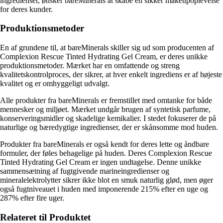
ingredienser, ønsker bareMinerals at skabe en sikker makeupoplevelse
for deres kunder.
Produktionsmetoder
En af grundene til, at bareMinerals skiller sig ud som producenten af
Complexion Rescue Tinted Hydrating Gel Cream, er deres unikke
produktionsmetoder. Mærket har en omfattende og streng
kvalitetskontrolproces, der sikrer, at hver enkelt ingrediens er af højeste
kvalitet og er omhyggeligt udvalgt.
Alle produkter fra bareMinerals er fremstillet med omtanke for både
mennesker og miljøet. Mærket undgår brugen af syntetisk parfume,
konserveringsmidler og skadelige kemikalier. I stedet fokuserer de på
naturlige og bæredygtige ingredienser, der er skånsomme mod huden.
Produkter fra bareMinerals er også kendt for deres lette og åndbare
formuler, der føles behagelige på huden. Deres Complexion Rescue
Tinted Hydrating Gel Cream er ingen undtagelse. Denne unikke
sammensætning af fugtgivende marineingredienser og
mineralelektrolytter sikrer ikke blot en smuk naturlig glød, men øger
også fugtniveauet i huden med imponerende 215% efter en uge og
287% efter fire uger.
Relateret til Produktet