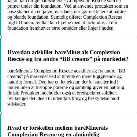
Ja, du kan bruge bareMinerals Complexion Rescue som en
primer under din foundation. Ved at anvende produktet som en
base skaber du en jævn overflade, der gør det lettere at påføre
og blende foundation. Samtidig tilfører Complexion Rescue
fugt til huden, hvilket kan hjælpe med at forhindre, at din
foundation fremhæver tørre områder eller linjer i huden.
Hvordan adskiller bareMinerals Complexion
Rescue sig fra andre “BB creams” på markedet?
bareMinerals Complexion Rescue adskiller sig fra andre “BB
creams” på markedet ved at tilbyde en mere fugtgivende og
naturlig formel. Den har en let tekstur, der let smelter ind i
huden uden at tilstoppe porerne og samtidig giver en naturlig
finish. Produktet indeholder også et bredspektret solfilter,
hvilket gør det ideelt til udendørs brug og beskyttelse mod
solskader.
Hvad er forskellen mellem bareMinerals
Complexion Rescue og en almindelig