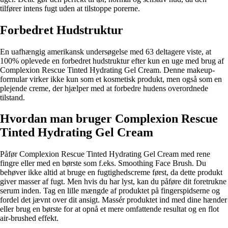
tilfører intens fugt uden at tilstoppe porerne.
Forbedret Hudstruktur
En uafhængig amerikansk undersøgelse med 63 deltagere viste, at
100% oplevede en forbedret hudstruktur efter kun en uge med brug af
Complexion Rescue Tinted Hydrating Gel Cream. Denne makeup-
formular virker ikke kun som et kosmetisk produkt, men også som en
plejende creme, der hjælper med at forbedre hudens overordnede
tilstand.
Hvordan man bruger Complexion Rescue
Tinted Hydrating Gel Cream
Påfør Complexion Rescue Tinted Hydrating Gel Cream med rene
fingre eller med en børste som f.eks. Smoothing Face Brush. Du
behøver ikke altid at bruge en fugtighedscreme først, da dette produkt
giver masser af fugt. Men hvis du har lyst, kan du påføre dit foretrukne
serum inden. Tag en lille mængde af produktet på fingerspidserne og
fordel det jævnt over dit ansigt. Massér produktet ind med dine hænder
eller brug en børste for at opnå et mere omfattende resultat og en flot
air-brushed effekt.