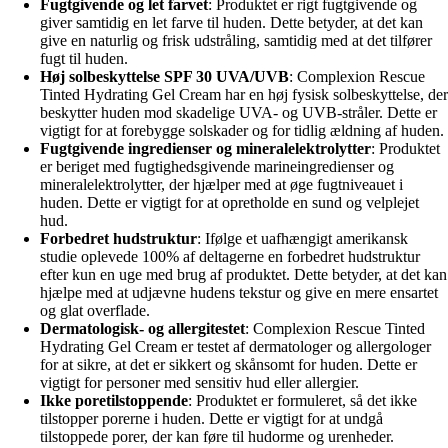
Fugtgivende og let farvet
: Produktet er rigt fugtgivende og
giver samtidig en let farve til huden. Dette betyder, at det kan
give en naturlig og frisk udstråling, samtidig med at det tilfører
fugt til huden.
Høj solbeskyttelse SPF 30 UVA/UVB
: Complexion Rescue
Tinted Hydrating Gel Cream har en høj fysisk solbeskyttelse, der
beskytter huden mod skadelige UVA- og UVB-stråler. Dette er
vigtigt for at forebygge solskader og for tidlig ældning af huden.
Fugtgivende ingredienser og mineralelektrolytter
: Produktet
er beriget med fugtighedsgivende marineingredienser og
mineralelektrolytter, der hjælper med at øge fugtniveauet i
huden. Dette er vigtigt for at opretholde en sund og velplejet
hud.
Forbedret hudstruktur
: Ifølge et uafhængigt amerikansk
studie oplevede 100% af deltagerne en forbedret hudstruktur
efter kun en uge med brug af produktet. Dette betyder, at det kan
hjælpe med at udjævne hudens tekstur og give en mere ensartet
og glat overflade.
Dermatologisk- og allergitestet
: Complexion Rescue Tinted
Hydrating Gel Cream er testet af dermatologer og allergologer
for at sikre, at det er sikkert og skånsomt for huden. Dette er
vigtigt for personer med sensitiv hud eller allergier.
Ikke poretilstoppende
: Produktet er formuleret, så det ikke
tilstopper porerne i huden. Dette er vigtigt for at undgå
tilstoppede porer, der kan føre til hudorme og urenheder.