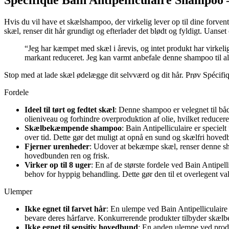
Spécifique Bain Antipelliculaire Shampoo
Hvis du vil have et skælshampoo, der virkelig lever op til dine forve
skæl, renser dit hår grundigt og efterlader det blødt og fyldigt. Uanse
“Jeg har kæmpet med skæl i årevis, og intet produkt har virkeli
markant reduceret. Jeg kan varmt anbefale denne shampoo til all
Stop med at lade skæl ødelægge dit selvværd og dit hår. Prøv Spécifi
Fordele
Ideel til tørt og fedtet skæl
: Denne shampoo er velegnet til båd
olieniveau og forhindre overproduktion af olie, hvilket reducere
Skælbekæmpende shampoo
: Bain Antipelliculaire er specie
over tid. Dette gør det muligt at opnå en sund og skælfri hoved
Fjerner urenheder
: Udover at bekæmpe skæl, renser denne sha
hovedbunden ren og frisk.
Virker op til 8 uger
: En af de største fordele ved Bain Antipe
behov for hyppig behandling. Dette gør den til et overlegent valg
Ulemper
Ikke egnet til farvet hår
: En ulempe ved Bain Antipelliculaire 
bevare deres hårfarve. Konkurrerende produkter tilbyder skælbek
Ikke egnet til sensitiv hovedbund
: En anden ulempe ved produk