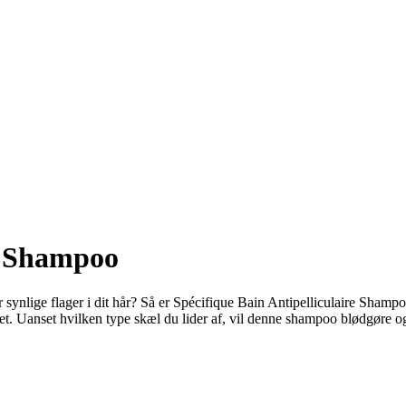
re Shampoo
der synlige flager i dit hår? Så er Spécifique Bain Antipelliculaire S
t. Uanset hvilken type skæl du lider af, vil denne shampoo blødgøre og