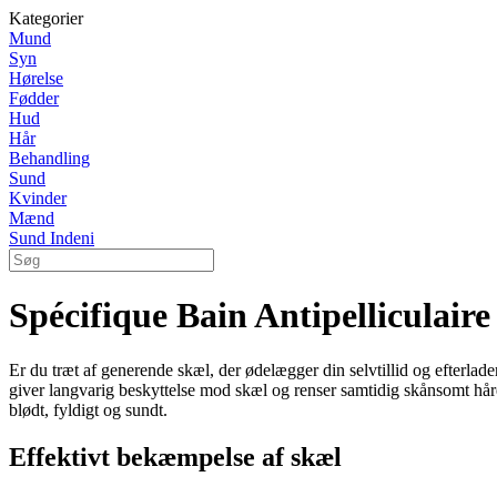
Kategorier
Mund
Syn
Hørelse
Fødder
Hud
Hår
Behandling
Sund
Kvinder
Mænd
Sund Indeni
Spécifique Bain Antipelliculai
Er du træt af generende skæl, der ødelægger din selvtillid og efterla
giver langvarig beskyttelse mod skæl og renser samtidig skånsomt håre
blødt, fyldigt og sundt.
Effektivt bekæmpelse af skæl