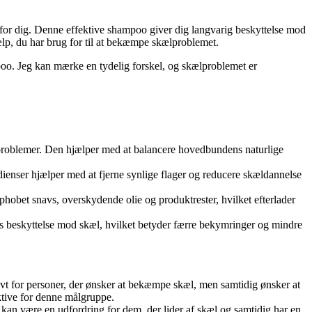
g for dig. Denne effektive shampoo giver dig langvarig beskyttelse mod
jælp, du har brug for til at bekæmpe skælproblemet.
mpoo. Jeg kan mærke en tydelig forskel, og skælproblemet er
kælproblemer. Den hjælper med at balancere hovedbundens naturlige
dienser hjælper med at fjerne synlige flager og reducere skældannelse
obet snavs, overskydende olie og produktrester, hvilket efterlader
ers beskyttelse mod skæl, hvilket betyder færre bekymringer og mindre
ktivt for personer, der ønsker at bekæmpe skæl, men samtidig ønsker at
ktive for denne målgruppe.
 kan være en udfordring for dem, der lider af skæl og samtidig har en