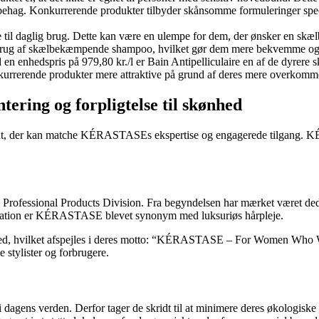
ehag. Konkurrerende produkter tilbyder skånsomme formuleringer speci
kke til daglig brug. Dette kan være en ulempe for dem, der ønsker en
g brug af skælbekæmpende shampoo, hvilket gør dem mere bekvemme og 
en enhedspris på 979,80 kr./l er Bain Antipelliculaire en af ​​de dyre
kurrerende produkter mere attraktive på grund af deres mere overkommel
ing og forpligtelse til skønhed
ent, der kan matche KÉRASTASEs ekspertise og engagerede tilgang. KÉ
fessional Products Division. Fra begyndelsen har mærket været dedikere
novation er KÉRASTASE blevet synonym med luksuriøs hårpleje.
kønhed, hvilket afspejles i deres motto: “KÉRASTASE – For Women Wh
e stylister og forbrugere.
agens verden. Derfor tager de skridt til at minimere deres økologisk