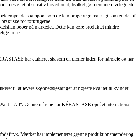
elt designet til sensitiv hovedbund, hvilket gør dem mere velegnede
 skælbekæmpende shampoo, som de kan bruge regelmæssigt som en del af
praktiske for forbrugerne.
re skælshampooer på markedet. Dette kan gøre produktet mindre
ige priser.
RASTASE har etableret sig som en pioner inden for hårpleje og har
t til at levere skønhedsløsninger af højeste kvalitet til kvinder
o Want it All”. Gennem årene har KÉRASTASE opnået international
e fodaftryk. Mærket har implementeret grønne produktionsmetoder og