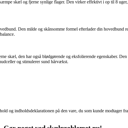
æmpe skæl og fjerne synlige flager. Den virker effektivt i op til 8 uger,
vedbund. Den milde og skånsomme formel efterlader din hovedbund ren
 balance.
 fjerne skæl, den har også blødgørende og eksfolierende egenskaber. De
 hudceller og stimulerer sund hårvækst.
d og indholdsdeklarationen på den vare, du som kunde modtager fra Mat