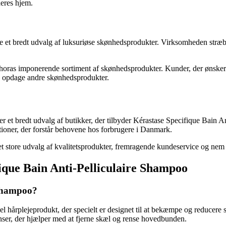
deres hjem.
de et bredt udvalg af luksuriøse skønhedsprodukter. Virksomheden stræb
horas imponerende sortiment af skønhedsprodukter. Kunder, der ønsker 
og opdage andre skønhedsprodukter.
 der et bredt udvalg af butikker, der tilbyder Kérastase Specifique Bai
tioner, der forstår behovene hos forbrugere i Danmark.
et store udvalg af kvalitetsprodukter, fremragende kundeservice og nem t
ifique Bain Anti-Pelliculaire Shampoo
 Shampoo?
 hårplejeprodukt, der specielt er designet til at bekæmpe og reducere s
enser, der hjælper med at fjerne skæl og rense hovedbunden.