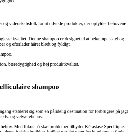
dygtighed.
 og videnskabsfolk for at udvikle produkter, der opfylder behovene
jeste kvalitet. Denne shampoo er designet til at bekæmpe skæl og
er og efterlader håret blødt og fyldigt.
hampoo.
tion, bæredygtighed og høj produktkvalitet.
pelliculaire shampoo
ng etableret sig som en pålidelig destination for forbrugere på jagt
ønheds- og velværebehov.
le behov. Med fokus på skælproblemer tilbyder Kérastase Specifique-
i deres fysiske butikker, hvilket gør det nemt for kunderne at finde