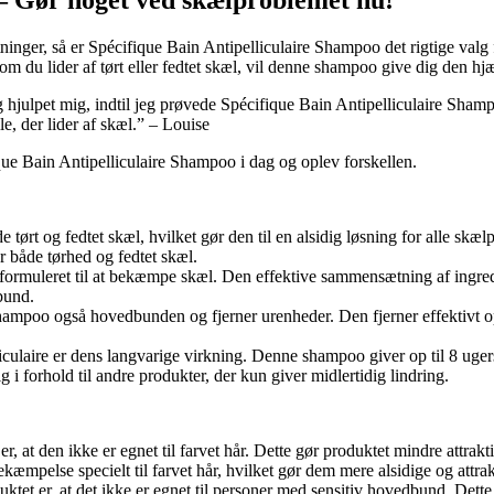
 – Gør noget ved skælproblemet nu!
ntninger, så er Spécifique Bain Antipelliculaire Shampoo det rigtige val
t om du lider af tørt eller fedtet skæl, vil denne shampoo give dig den h
g hjulpet mig, indtil jeg prøvede Spécifique Bain Antipelliculaire Sha
e, der lider af skæl.” – Louise
que Bain Antipelliculaire Shampoo i dag og oplev forskellen.
e tørt og fedtet skæl, hvilket gør den til en alsidig løsning for alle s
r både tørhed og fedtet skæl.
lt formuleret til at bekæmpe skæl. Den effektive sammensætning af ingre
bund.
mpoo også hovedbunden og fjerner urenheder. Den fjerner effektivt oph
lliculaire er dens langvarige virkning. Denne shampoo giver op til 8 ug
 i forhold til andre produkter, der kun giver midlertidig lindring.
er, at den ikke er egnet til farvet hår. Dette gør produktet mindre attra
æmpelse specielt til farvet hår, hvilket gør dem mere alsidige og attra
tet er, at det ikke er egnet til personer med sensitiv hovedbund. Dette