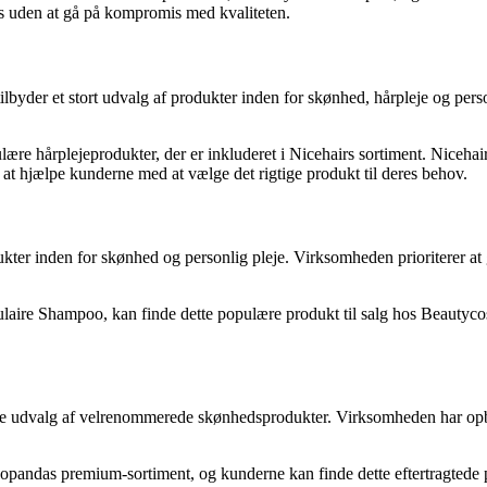
is uden at gå på kompromis med kvaliteten.
lbyder et stort udvalg af produkter inden for skønhed, hårpleje og perso
re hårplejeprodukter, der er inkluderet i Nicehairs sortiment. Nicehair
r at hjælpe kunderne med at vælge det rigtige produkt til deres behov.
ukter inden for skønhed og personlig pleje. Virksomheden prioriterer at
iculaire Shampoo, kan finde dette populære produkt til salg hos Beauty
de udvalg af velrenommerede skønhedsprodukter. Virksomheden har opbyg
ocopandas premium-sortiment, og kunderne kan finde dette eftertragte