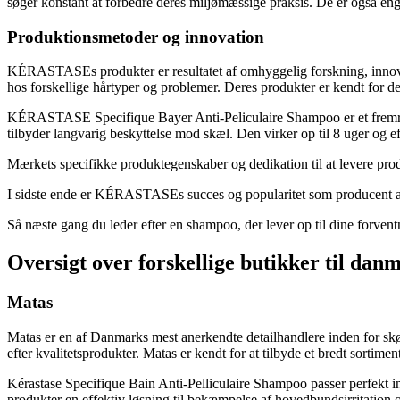
søger konstant at forbedre deres miljømæssige praksis. De er også eng
Produktionsmetoder og innovation
KÉRASTASEs produkter er resultatet af omhyggelig forskning, innovat
hos forskellige hårtyper og problemer. Deres produkter er kendt for dere
KÉRASTASE Specifique Bayer Anti-Peliculaire Shampoo er et fremrage
tilbyder langvarig beskyttelse mod skæl. Den virker op til 8 uger og eft
Mærkets specifikke produktegenskaber og dedikation til at levere prod
I sidste ende er KÉRASTASEs succes og popularitet som producent af hå
Så næste gang du leder efter en shampoo, der lever op til dine forve
Oversigt over forskellige butikker til dan
Matas
Matas er en af Danmarks mest anerkendte detailhandlere inden for skø
efter kvalitetsprodukter. Matas er kendt for at tilbyde et bredt sortim
Kérastase Specifique Bain Anti-Pelliculaire Shampoo passer perfekt in
produkter en effektiv løsning til bekæmpelse af hovedbundsirritation o