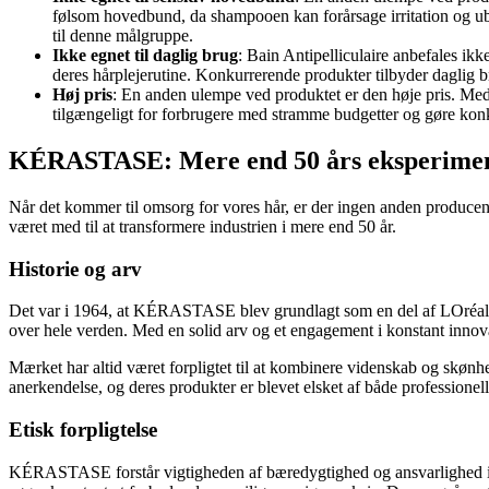
følsom hovedbund, da shampooen kan forårsage irritation og ub
til denne målgruppe.
Ikke egnet til daglig brug
: Bain Antipelliculaire anbefales i
deres hårplejerutine. Konkurrerende produkter tilbyder dagli
Høj pris
: En anden ulempe ved produktet er den høje pris. Med 
tilgængeligt for forbrugere med stramme budgetter og gøre kon
KÉRASTASE: Mere end 50 års eksperimenter
Når det kommer til omsorg for vores hår, er der ingen anden produc
været med til at transformere industrien i mere end 50 år.
Historie og arv
Det var i 1964, at KÉRASTASE blev grundlagt som en del af LOréal Pro
over hele verden. Med en solid arv og et engagement i konstant in
Mærket har altid været forpligtet til at kombinere videnskab og s
anerkendelse, og deres produkter er blevet elsket af både professionell
Etisk forpligtelse
KÉRASTASE forstår vigtigheden af bæredygtighed og ansvarlighed i d