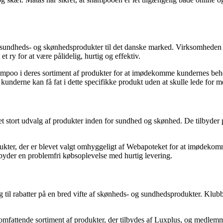
ere sundheds- og skønhedsprodukter til det danske marked. Virksomheden 
 ry for at være pålidelig, hurtig og effektiv.
ampoo i deres sortiment af produkter for at imødekomme kundernes beh
kunderne kan få fat i dette specifikke produkt uden at skulle lede for m
 stort udvalg af produkter inden for sundhed og skønhed. De tilbyder
dukter, der er blevet valgt omhyggeligt af Webapoteket for at imødeko
lbyder en problemfri købsoplevelse med hurtig levering.
til rabatter på en bred vifte af skønheds- og sundhedsprodukter. Klub
omfattende sortiment af produkter, der tilbydes af Luxplus, og medlemme