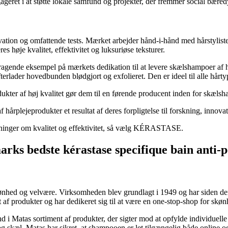
ageret i at støtte lokale samfund og projekter, der fremmer social bære
ion og omfattende tests. Mærket arbejder hånd-i-hånd med hårstylister
s høje kvalitet, effektivitet og luksuriøse teksturer.
nde eksempel på mærkets dedikation til at levere skælshampoer af hø
erlader hovedbunden blødgjort og exfolieret. Den er ideel til alle hårtyp
ukter af høj kvalitet gør dem til en førende producent inden for skæls
rplejeprodukter et resultat af deres forpligtelse til forskning, innova
ntninger om kvalitet og effektivitet, så vælg KÉRASTASE.
marks bedste kérastase specifique bain anti-
nhed og velvære. Virksomheden blev grundlagt i 1949 og har siden denga
ent af produkter og har dedikeret sig til at være en one-stop-shop for sk
d i Matas sortiment af produkter, der sigter mod at opfylde individuel
g skæl. Matas har sikret, at shampooen er let tilgængelig både online og 