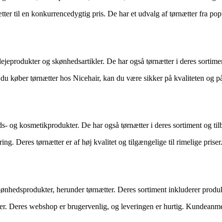
ætter til en konkurrencedygtig pris. De har et udvalg af tørnætter fra 
lejeprodukter og skønhedsartikler. De har også tørnætter i deres sortime
 du køber tørnætter hos Nicehair, kan du være sikker på kvaliteten og p
- og kosmetikprodukter. De har også tørnætter i deres sortiment og tilb
ing. Deres tørnætter er af høj kvalitet og tilgængelige til rimelige pr
nhedsprodukter, herunder tørnætter. Deres sortiment inkluderer produk
iser. Deres webshop er brugervenlig, og leveringen er hurtig. Kundeanme