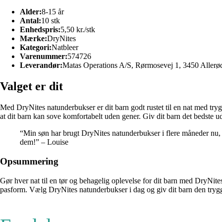
Alder:
8-15 år
Antal:
10 stk
Enhedspris:
5,50 kr./stk
Mærke:
DryNites
Kategori:
Natbleer
Varenummer:
574726
Leverandør:
Matas Operations A/S, Rørmosevej 1, 3450 Allerø
Valget er dit
Med DryNites natunderbukser er dit barn godt rustet til en nat med tryg
at dit barn kan sove komfortabelt uden gener. Giv dit barn det bedste u
“Min søn har brugt DryNites natunderbukser i flere måneder nu, 
dem!” – Louise
Opsummering
Gør hver nat til en tør og behagelig oplevelse for dit barn med DryNit
pasform. Vælg DryNites natunderbukser i dag og giv dit barn den trygge