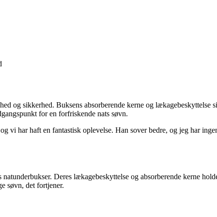
d
hed og sikkerhed. Buksens absorberende kerne og lækagebeskyttelse sikre
dgangspunkt for en forfriskende nats søvn.
og vi har haft en fantastisk oplevelse. Han sover bedre, og jeg har in
es natunderbukser. Deres lækagebeskyttelse og absorberende kerne holde
 søvn, det fortjener.