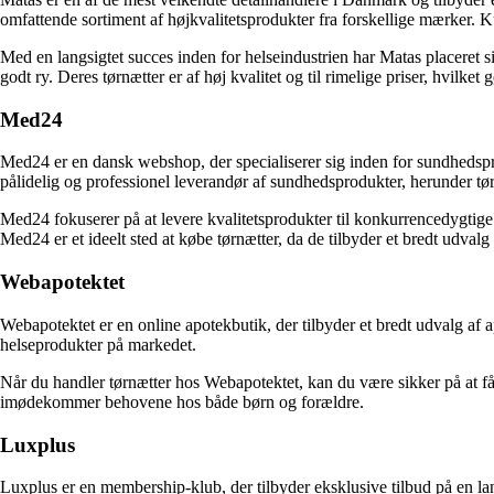
omfattende sortiment af højkvalitetsprodukter fra forskellige mærker. K
Med en langsigtet succes inden for helseindustrien har Matas placeret
godt ry. Deres tørnætter er af høj kvalitet og til rimelige priser, hvilket
Med24
Med24 er en dansk webshop, der specialiserer sig inden for sundhedsp
pålidelig og professionel leverandør af sundhedsprodukter, herunder tørn
Med24 fokuserer på at levere kvalitetsprodukter til konkurrencedygtige 
Med24 er et ideelt sted at købe tørnætter, da de tilbyder et bredt udvalg 
Webapotektet
Webapotektet er en online apotekbutik, der tilbyder et bredt udvalg af 
helseprodukter på markedet.
Når du handler tørnætter hos Webapotektet, kan du være sikker på at få 
imødekommer behovene hos både børn og forældre.
Luxplus
Luxplus er en membership-klub, der tilbyder eksklusive tilbud på en la