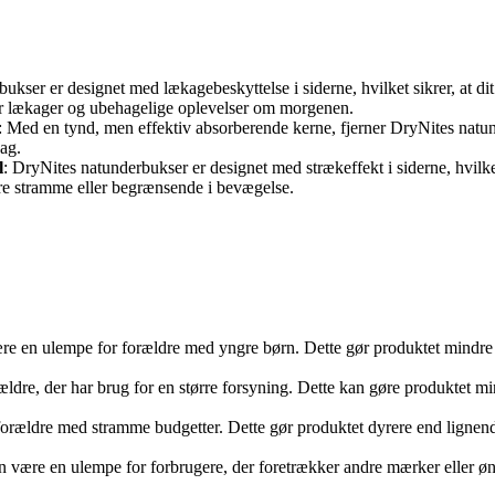
ukser er designet med lækagebeskyttelse i siderne, hvilket sikrer, at dit 
 for lækager og ubehagelige oplevelser om morgenen.
: Med en tynd, men effektiv absorberende kerne, fjerner DryNites natund
hag.
l
: DryNites natunderbukser er designet med strækeffekt i siderne, hvilket
re stramme eller begrænsende i bevægelse.
 være en ulempe for forældre med yngre børn. Dette gør produktet mindre
rældre, der har brug for en større forsyning. Dette kan gøre produkte
 forældre med stramme budgetter. Dette gør produktet dyrere end lignende
n være en ulempe for forbrugere, der foretrækker andre mærker eller øn
.