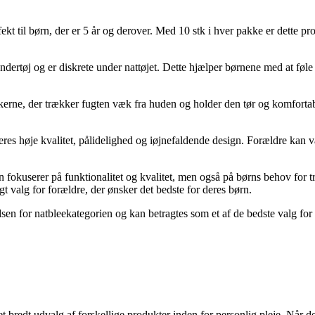
kt til børn, der er 5 år og derover. Med 10 stk i hver pakke er dette pro
undertøj og er diskrete under nattøjet. Dette hjælper børnene med at føl
 kerne, der trækker fugten væk fra huden og holder den tør og komfortab
es høje kvalitet, pålidelighed og iøjnefaldende design. Forældre kan være
kun fokuserer på funktionalitet og kvalitet, men også på børns behov fo
gt valg for forældre, der ønsker det bedste for deres børn.
en for natbleekategorien og kan betragtes som et af de bedste valg for
 bredt udvalg af forskellige produkter inden for personlig pleje. Når det