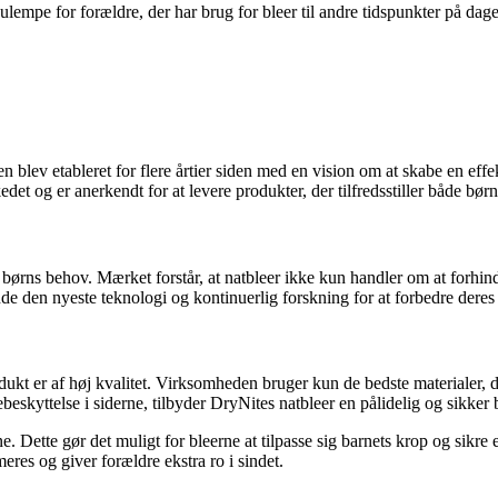
 ulempe for forældre, der har brug for bleer til andre tidspunkter på d
 blev etableret for flere årtier siden med en vision om at skabe en effe
et og er anerkendt for at levere produkter, der tilfredsstiller både bør
l børns behov. Mærket forstår, at natbleer ikke kun handler om at forhi
ende den nyeste teknologi og kontinuerlig forskning for at forbedre de
dukt er af høj kvalitet. Virksomheden bruger kun de bedste materialer, 
skyttelse i siderne, tilbyder DryNites natbleer en pålidelig og sikker b
. Dette gør det muligt for bleerne at tilpasse sig barnets krop og sikre
res og giver forældre ekstra ro i sindet.