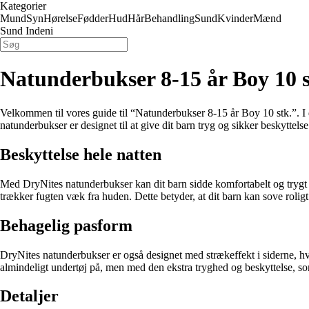
Kategorier
Mund
Syn
Hørelse
Fødder
Hud
Hår
Behandling
Sund
Kvinder
Mænd
Sund Indeni
Natunderbukser 8-15 år Boy 10 s
Velkommen til vores guide til “Natunderbukser 8-15 år Boy 10 stk.”. I de
natunderbukser er designet til at give dit barn tryg og sikker beskyttels
Beskyttelse hele natten
Med DryNites natunderbukser kan dit barn sidde komfortabelt og trygt 
trækker fugten væk fra huden. Dette betyder, at dit barn kan sove roli
Behagelig pasform
DryNites natunderbukser er også designet med strækeffekt i siderne, hvil
almindeligt undertøj på, men med den ekstra tryghed og beskyttelse, s
Detaljer