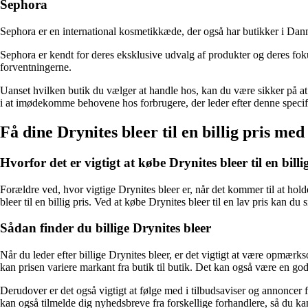
Sephora
Sephora er en international kosmetikkæde, der også har butikker i Dan
Sephora er kendt for deres eksklusive udvalg af produkter og deres foku
forventningerne.
Uanset hvilken butik du vælger at handle hos, kan du være sikker på at f
i at imødekomme behovene hos forbrugere, der leder efter denne specif
Få dine Drynites bleer til en billig pris me
Hvorfor det er vigtigt at købe Drynites bleer til en billi
Forældre ved, hvor vigtige Drynites bleer er, når det kommer til at hold
bleer til en billig pris. Ved at købe Drynites bleer til en lav pris kan du
Sådan finder du billige Drynites bleer
Når du leder efter billige Drynites bleer, er det vigtigt at være opmær
kan prisen variere markant fra butik til butik. Det kan også være en god i
Derudover er det også vigtigt at følge med i tilbudsaviser og annoncer
kan også tilmelde dig nyhedsbreve fra forskellige forhandlere, så du kan