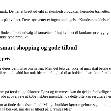
mark. De har et bredt udvalg af skønhedsprodukter, herunder tørnætter.
s på kvalitet. Deres tørnætter er ingen undtagelse. Kundeanmeldelser bek
inde et bredt udvalg af tørnætter af høj kvalitet til konkurrencedygtige
ikke type produkt.
d smart shopping og gode tilbud
g pris
e deres børn tørre om natten. Men det betyder ikke, at man skal betale e
 sikre, at du altid har nok bleer til rådighed til at holde dit barn komfor
ksom på forskellige faktorer. Først og fremmest kan du tjekke forskellig
dé at overveje at købe i større mængder, da dette ofte kan resultere i en 
 for at finde de bedste tilbud. Mange butikker kører regelmæssigt tilbu
 få besked, når der er tilbud på Drynites bleer.