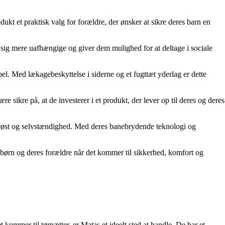
dukt et praktisk valg for forældre, der ønsker at sikre deres barn en
e sig mere uafhængige og giver dem mulighed for at deltage i sociale
el. Med lækagebeskyttelse i siderne og et fugttæt yderlag er dette
 sikre på, at de investerer i et produkt, der lever op til deres og deres
r trøst og selvstændighed. Med deres banebrydende teknologi og
 børn og deres forældre når det kommer til sikkerhed, komfort og
 kommer til tørnætter, er Matas et ideelt sted at handle. De har et