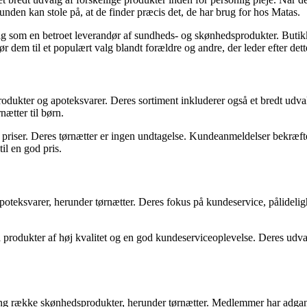
unden kan stole på, at de finder præcis det, de har brug for hos Matas.
 sig som en betroet leverandør af sundheds- og skønhedsprodukter. But
 gør dem til et populært valg blandt forældre og andre, der leder efter det
rodukter og apoteksvarer. Deres sortiment inkluderer også et bredt u
ætter til børn.
priser. Deres tørnætter er ingen undtagelse. Kundeanmeldelser bekræfter,
til en god pris.
apoteksvarer, herunder tørnætter. Deres fokus på kundeservice, pålidelig
produkter af høj kvalitet og en god kundeserviceoplevelse. Deres udvalg
ng række skønhedsprodukter, herunder tørnætter. Medlemmer har adgang ti