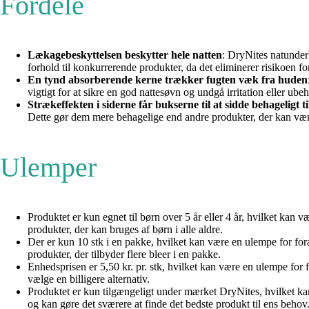
Fordele
Lækagebeskyttelsen beskytter hele natten
: DryNites natunderb
forhold til konkurrerende produkter, da det eliminerer risikoen
En tynd absorberende kerne trækker fugten væk fra huden
vigtigt for at sikre en god nattesøvn og undgå irritation eller ube
Strækeffekten i siderne får bukserne til at sidde behageligt ti
Dette gør dem mere behagelige end andre produkter, der kan væ
Ulemper
Produktet er kun egnet til børn over 5 år eller 4 år, hvilket kan
produkter, der kan bruges af børn i alle aldre.
Der er kun 10 stk i en pakke, hvilket kan være en ulempe for fo
produkter, der tilbyder flere bleer i en pakke.
Enhedsprisen er 5,50 kr. pr. stk, hvilket kan være en ulempe for
vælge en billigere alternativ.
Produktet er kun tilgængeligt under mærket DryNites, hvilket ka
og kan gøre det sværere at finde det bedste produkt til ens behov