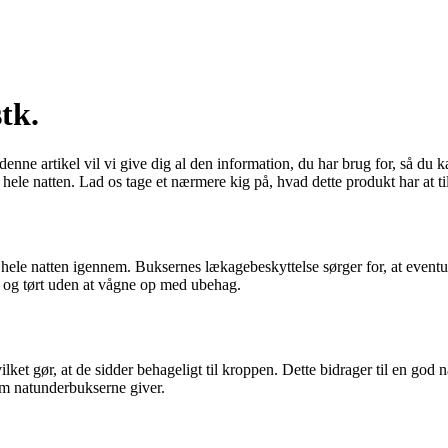
tk.
nne artikel vil vi give dig al den information, du har brug for, så du k
e hele natten. Lad os tage et nærmere kig på, hvad dette produkt har at t
hele natten igennem. Buksernes lækagebeskyttelse sørger for, at event
gt og tørt uden at vågne op med ubehag.
ket gør, at de sidder behageligt til kroppen. Dette bidrager til en god n
om natunderbukserne giver.