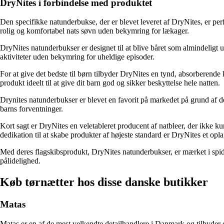
DryNites i forbindelse med produktet
Den specifikke natunderbukse, der er blevet leveret af DryNites, er perfe
rolig og komfortabel nats søvn uden bekymring for lækager.
DryNites natunderbukser er designet til at blive båret som almindeligt 
aktiviteter uden bekymring for uheldige episoder.
For at give det bedste til børn tilbyder DryNites en tynd, absorberende
produkt ideelt til at give dit barn god og sikker beskyttelse hele natten.
Drynites natunderbukser er blevet en favorit på markedet på grund af der
barns forventninger.
Kort sagt er DryNites en veletableret producent af natbleer, der ikke 
dedikation til at skabe produkter af højeste standard er DryNites et opla
Med deres flagskibsprodukt, DryNites natunderbukser, er mærket i spids
pålidelighed.
Køb tørnætter hos disse danske butikker
Matas
Matas er en af de mest velkendte detailhandlere i Danmark og tilbyder et