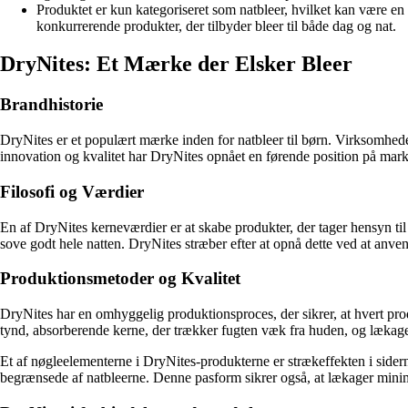
Produktet er kun kategoriseret som natbleer, hvilket kan være en
konkurrerende produkter, der tilbyder bleer til både dag og nat.
DryNites: Et Mærke der Elsker Bleer
Brandhistorie
DryNites er et populært mærke inden for natbleer til børn. Virksomheden
innovation og kvalitet har DryNites opnået en førende position på marked
Filosofi og Værdier
En af DryNites kerneværdier er at skabe produkter, der tager hensyn ti
sove godt hele natten. DryNites stræber efter at opnå dette ved at anv
Produktionsmetoder og Kvalitet
DryNites har en omhyggelig produktionsproces, der sikrer, at hvert pro
tynd, absorberende kerne, der trækker fugten væk fra huden, og lækagebe
Et af nøgleelementerne i DryNites-produkterne er strækeffekten i siderne
begrænsede af natbleerne. Denne pasform sikrer også, at lækager minime