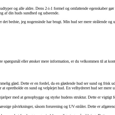
 hudtyper og alle aldre. Dens 2-i-1 formel og omfattende egenskaber gø
ring af din huds sundhed og udseende.
det bedste, jeg nogensinde har brugt. Min hud ser mere strålende og u
gere spørgsmål eller ønsker mere information, er du velkommen til at ko
lig glød. Dette er en fordel, da en glødende hud ser sund og frisk ud, 
or at opretholde en sund og velplejet hud. En velhydreret hud ser mere u
jælper med at genopbygge og styrke hudens struktur. Dette er vigtigt f
sige påvirkninger, såsom forurening og UV-stråler. Dette er afgørende 