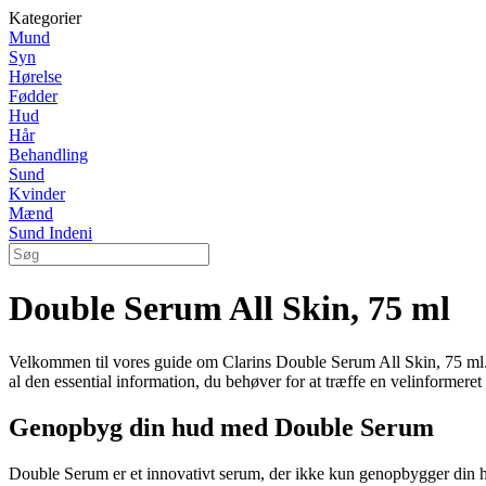
Kategorier
Mund
Syn
Hørelse
Fødder
Hud
Hår
Behandling
Sund
Kvinder
Mænd
Sund Indeni
Double Serum All Skin, 75 ml
Velkommen til vores guide om Clarins Double Serum All Skin, 75 ml. De
al den essential information, du behøver for at træffe en velinformeret
Genopbyg din hud med Double Serum
Double Serum er et innovativt serum, der ikke kun genopbygger din hud, 