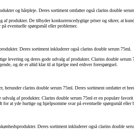
produkter og hårpleje. Deres sortiment omfatter også clarins double seru
g af produkter. De tilbyder konkurrencedygtige priser og sikrer, at kun
r på eventuelle spørgsmål eller problemer.
sprodukter. Deres sortiment inkluderer også clarins double serum 75ml.
ige levering og deres gode udvalg af produkter. Clarins double serum 7
gende, og de er altid klar til at hjælpe med enhver forespørgsel.
r, herunder clarins double serum 75ml. Deres sortiment omfatter et bred
udvalg af produkter. Clarins double serum 75ml er en populær favorit bl
t for at yde hurtige og hjælpsomme svar på eventuelle spørgsmål eller
 skønhedsprodukter. Deres sortiment inkluderer også clarins double ser