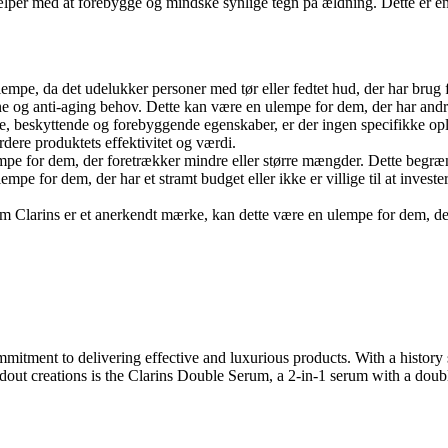
ælper med at forebygge og mindske synlige tegn på ældning. Dette er e
empe, da det udelukker personer med tør eller fedtet hud, der har brug 
 og anti-aging behov. Dette kan være en ulempe for dem, der har andre 
e, beskyttende og forebyggende egenskaber, er der ingen specifikke opl
dere produktets effektivitet og værdi.
mpe for dem, der foretrækker mindre eller større mængder. Dette begræn
mpe for dem, der har et stramt budget eller ikke er villige til at invest
m Clarins er et anerkendt mærke, kan dette være en ulempe for dem, de
commitment to delivering effective and luxurious products. With a hist
ndout creations is the Clarins Double Serum, a 2-in-1 serum with a double