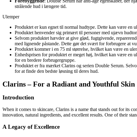
Forebyggende
: Double Serum har anti-age egenskaber, der hj
strålende hud i længere tid.
Ulemper
Produktet er kun egnet til normal hudtype. Dette kan være en ul
Produktet henvender sig primært til personer med ujævn hudtone
Selvom produktet hævder at give glød, fugtgivende, reparerend
med lignende påstande. Dette gør det svært for forbrugere at vur
Produktet kommer i en 75 ml størrelse, hvilket kan være en ule
Enhedsprisen for produktet er meget høj, hvilket kan være en ule
for en bredere forbrugergruppe.
Produktet er fra mærket Clarins og serien Double Serum. Selvo
for at finde den bedste løsning til deres hud.
Clarins – For a Radiant and Youthful Skin
Introduction
When it comes to skincare, Clarins is a name that stands out for its 
innovation, natural ingredients, and excellent results. One of their sta
A Legacy of Excellence