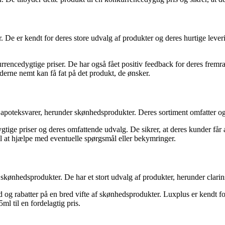
er. De er kendt for deres store udvalg af produkter og deres hurtige lev
rencedygtige priser. De har også fået positiv feedback for deres fremra
erne nemt kan få fat på det produkt, de ønsker.
af apoteksvarer, herunder skønhedsprodukter. Deres sortiment omfatter o
gtige priser og deres omfattende udvalg. De sikrer, at deres kunder får
til at hjælpe med eventuelle spørgsmål eller bekymringer.
skønhedsprodukter. De har et stort udvalg af produkter, herunder clari
 og rabatter på en bred vifte af skønhedsprodukter. Luxplus er kendt f
l til en fordelagtig pris.