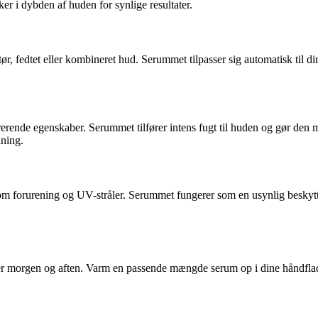
r i dybden af ​​huden for synlige resultater.
ør, fedtet eller kombineret hud. Serummet tilpasser sig automatisk til 
rerende egenskaber. Serummet tilfører intens fugt til huden og gør den
dning.
 forurening og UV-stråler. Serummet fungerer som en usynlig beskytt
er morgen og aften. Varm en passende mængde serum op i dine håndflader