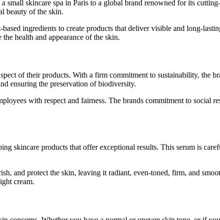
 small skincare spa in Paris to a global brand renowned for its cuttin
l beauty of the skin.
ased ingredients to create products that deliver visible and long-lastin
 the health and appearance of the skin.
aspect of their products. With a firm commitment to sustainability, the b
nd ensuring the preservation of biodiversity.
employees with respect and fairness. The brands commitment to social res
ing skincare products that offer exceptional results. This serum is caref
h, and protect the skin, leaving it radiant, even-toned, firm, and smoo
ight cream.
in concerns. Whether you have a normal or uneven skin tone, or if your