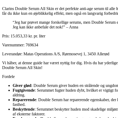
Clarins Double Serum All Skin er det perfekte anti-age serum til alle
får du ikke kun en øjeblikkelig effekt, men også en langvarig forbed
“Jeg har prøvet mange forskellige serums, men Double Serum er 
Jeg kan ikke anbefale det nok!” – Anna
Pris: 15.053,33 kr. pr. liter
Varenummer: 769634
Leverandør: Matas Operations A/S, Rørmosevej 1, 3450 Allerød
Vi håber, at denne guide har været nyttig for dig. Hvis du har yderli
Double Serum All Skin!
Fordele
Giver glød
: Double Serum giver huden en strålende og ungdomme
Fugtgivende
: Serummet fugter huden dybt, hvilket er vigtigt f
aldring.
Reparerende
: Double Serum har reparerende egenskaber, der h
fasthed.
Beskyttende
: Serummet beskytter huden mod skadelige miljømæs
af eksterne faktorer.