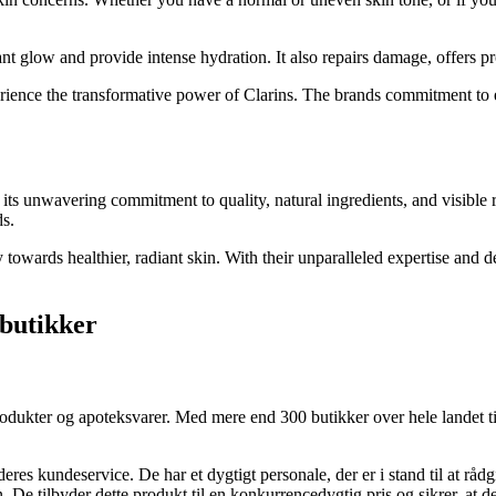
nt glow and provide intense hydration. It also repairs damage, offers pr
rience the transformative power of Clarins. The brands commitment to e
h its unwavering commitment to quality, natural ingredients, and visible
ds.
wards healthier, radiant skin. With their unparalleled expertise and ded
 butikker
dukter og apoteksvarer. Med mere end 300 butikker over hele landet ti
es kundeservice. De har et dygtigt personale, der er i stand til at rå
. De tilbyder dette produkt til en konkurrencedygtig pris og sikrer, at de