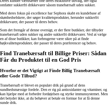
Deres kunder værdsætter ofte deres eksklusive udvalg, der også
omfatter sukkerfri drikkevarer såsom tranebærsaft uden sukker.
Med deres fokus på excellence har Sephora skabt en kundebase af
skønhedselskere, der søger kvalitetsprodukter, herunder sukkerfri
drikkevarer, der passer til deres behov.
Som det fremgår af denne oversigt, er der flere butikker, der tilbyder
tranebærsaft uden sukker og andre sukkerfri drikkevarer. Ved at vælge
en af disse butikker, kan forbrugerne være sikre på at finde
højkvalitetsprodukter, der passer til deres præferencer og behov.
Find Tranebærsaft til Billige Priser: Sådan
Får du Produktet til en God Pris
Hvorfor er det Vigtigt at Finde Billig Tranebærsaft
eller Gode Tilbud?
Tranebærsaft er blevet en populær drik på grund af dens
sundhedsmæssige fordele. Den er rig på antioxidanter og vitaminer, og
kan hjælpe med at forbedre fordøjelsen og styrke immunsystemet. Men
det betyder ikke, at du behøver at betale en formue for at få denne
sunde drik.