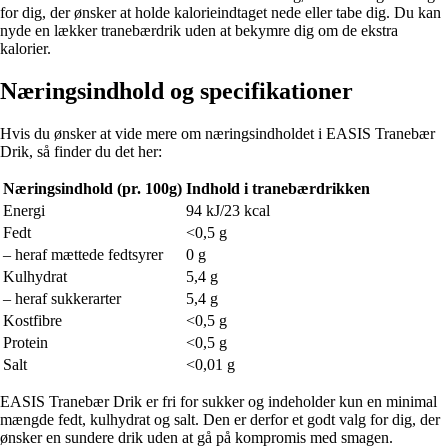
for dig, der ønsker at holde kalorieindtaget nede eller tabe dig. Du kan
nyde en lækker tranebærdrik uden at bekymre dig om de ekstra
kalorier.
Næringsindhold og specifikationer
Hvis du ønsker at vide mere om næringsindholdet i EASIS Tranebær
Drik, så finder du det her:
Næringsindhold (pr. 100g)
Indhold i tranebærdrikken
Energi
94 kJ/23 kcal
Fedt
<0,5 g
– heraf mættede fedtsyrer
0 g
Kulhydrat
5,4 g
– heraf sukkerarter
5,4 g
Kostfibre
<0,5 g
Protein
<0,5 g
Salt
<0,01 g
EASIS Tranebær Drik er fri for sukker og indeholder kun en minimal
mængde fedt, kulhydrat og salt. Den er derfor et godt valg for dig, der
ønsker en sundere drik uden at gå på kompromis med smagen.