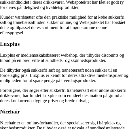
sukkerindholdet i deres drikkevarer. Webapotektet har fået et godt ry
for deres pålidelighed og kvalitetsprodukter.
Kunder værdsætter ofte den praktiske mulighed for at købe sukkerfri
saft og tranebærsaft uden sukker online, og Webapotektet har forstået
dette og tilpasset deres sortiment for at imødekomme denne
efterspørgsel.
Luxplus
Luxplus er medlemsskabsbaseret webshop, der tilbyder discounts og
tilbud på en bred vifte af sundheds- og skønhedsprodukter.
De tilbyder også sukkerfri saft og tranebærsaft uden sukker til en
fordelagtig pris. Luxplus er kendt for deres attraktive medlemspriser og
muligheden for at spare penge på hverdagsprodukter.
Forbrugere, der søger efter sukkerfri tranebærsaft eller andre sukkerfri
drikkevarer, har fundet Luxplus som en ideel destination på grund af
deres konkurrencedygtige priser og brede udvalg.
Nicehair
Nicehair er en online-forhandler, der specialiserer sig i hårpleje- og
skønhedsprodukter. De tilbyder også et udvalg af sundhedsrelaterede