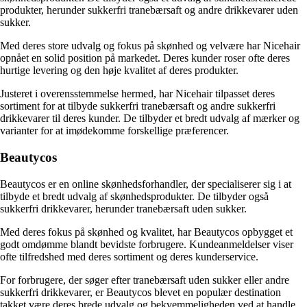
produkter, herunder sukkerfri tranebærsaft og andre drikkevarer uden
sukker.
Med deres store udvalg og fokus på skønhed og velvære har Nicehair
opnået en solid position på markedet. Deres kunder roser ofte deres
hurtige levering og den høje kvalitet af deres produkter.
Justeret i overensstemmelse hermed, har Nicehair tilpasset deres
sortiment for at tilbyde sukkerfri tranebærsaft og andre sukkerfri
drikkevarer til deres kunder. De tilbyder et bredt udvalg af mærker og
varianter for at imødekomme forskellige præferencer.
Beautycos
Beautycos er en online skønhedsforhandler, der specialiserer sig i at
tilbyde et bredt udvalg af skønhedsprodukter. De tilbyder også
sukkerfri drikkevarer, herunder tranebærsaft uden sukker.
Med deres fokus på skønhed og kvalitet, har Beautycos opbygget et
godt omdømme blandt bevidste forbrugere. Kundeanmeldelser viser
ofte tilfredshed med deres sortiment og deres kunderservice.
For forbrugere, der søger efter tranebærsaft uden sukker eller andre
sukkerfri drikkevarer, er Beautycos blevet en populær destination
takket være deres brede udvalg og bekvemmeligheden ved at handle