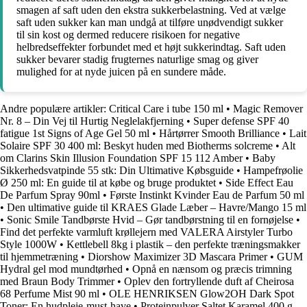
smagen af saft uden den ekstra sukkerbelastning. Ved at vælge
saft uden sukker kan man undgå at tilføre unødvendigt sukker
til sin kost og dermed reducere risikoen for negative
helbredseffekter forbundet med et højt sukkerindtag. Saft uden
sukker bevarer stadig frugternes naturlige smag og giver
mulighed for at nyde juicen på en sundere måde.
Andre populære artikler:
Critical Care i tube 150 ml
•
Magic Remover
Nr. 8 – Din Vej til Hurtig Neglelakfjerning
•
Super defense SPF 40
fatigue 1st Signs of Age Gel 50 ml
•
Hårtørrer Smooth Brilliance
•
Lait
Solaire SPF 30 400 ml: Beskyt huden med Biotherms solcreme
•
Alt
om Clarins Skin Illusion Foundation SPF 15 112 Amber
•
Baby
Sikkerhedsvatpinde 55 stk: Din Ultimative Købsguide
•
Hampefrøolie
Ø 250 ml: En guide til at købe og bruge produktet
•
Side Effect Eau
De Parfum Spray 90ml
•
Første Instinkt Kvinder Eau de Parfum 50 ml
•
Den ultimative guide til KRAES Glade Læber – Havre/Mango 15 ml
•
Sonic Smile Tandbørste Hvid – Gør tandbørstning til en fornøjelse
•
Find det perfekte varmluft krøllejern med VALERA Airstyler Turbo
Style 1000W
•
Kettlebell 8kg i plastik – den perfekte træningsmakker
til hjemmetræning
•
Diorshow Maximizer 3D Mascara Primer
•
GUM
Hydral gel mod mundtørhed
•
Opnå en nænsom og præcis trimning
med Braun Body Trimmer
•
Oplev den fortryllende duft af Cheirosa
68 Perfume Mist 90 ml
•
OLE HENRIKSEN Glow2OH Dark Spot
Toner: En hudpleje-must-have
•
Proteinpulver Saltet Karamel 400 g