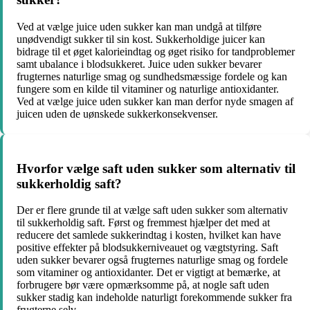
Ved at vælge juice uden sukker kan man undgå at tilføre
unødvendigt sukker til sin kost. Sukkerholdige juicer kan
bidrage til et øget kalorieindtag og øget risiko for tandproblemer
samt ubalance i blodsukkeret. Juice uden sukker bevarer
frugternes naturlige smag og sundhedsmæssige fordele og kan
fungere som en kilde til vitaminer og naturlige antioxidanter.
Ved at vælge juice uden sukker kan man derfor nyde smagen af
juicen uden de uønskede sukkerkonsekvenser.
Hvorfor vælge saft uden sukker som alternativ til
sukkerholdig saft?
Der er flere grunde til at vælge saft uden sukker som alternativ
til sukkerholdig saft. Først og fremmest hjælper det med at
reducere det samlede sukkerindtag i kosten, hvilket kan have
positive effekter på blodsukkerniveauet og vægtstyring. Saft
uden sukker bevarer også frugternes naturlige smag og fordele
som vitaminer og antioxidanter. Det er vigtigt at bemærke, at
forbrugere bør være opmærksomme på, at nogle saft uden
sukker stadig kan indeholde naturligt forekommende sukker fra
frugterne selv.