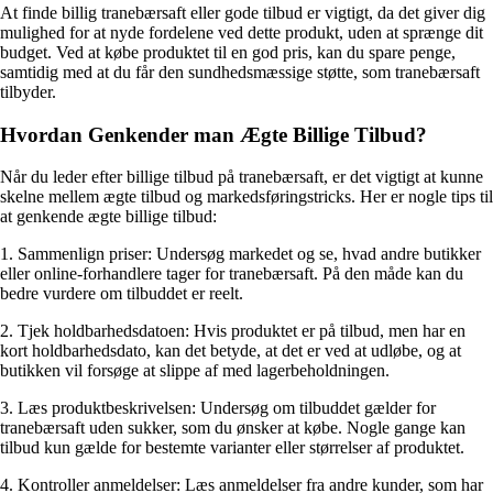
At finde billig tranebærsaft eller gode tilbud er vigtigt, da det giver dig
mulighed for at nyde fordelene ved dette produkt, uden at sprænge dit
budget. Ved at købe produktet til en god pris, kan du spare penge,
samtidig med at du får den sundhedsmæssige støtte, som tranebærsaft
tilbyder.
Hvordan Genkender man Ægte Billige Tilbud?
Når du leder efter billige tilbud på tranebærsaft, er det vigtigt at kunne
skelne mellem ægte tilbud og markedsføringstricks. Her er nogle tips til
at genkende ægte billige tilbud:
1. Sammenlign priser: Undersøg markedet og se, hvad andre butikker
eller online-forhandlere tager for tranebærsaft. På den måde kan du
bedre vurdere om tilbuddet er reelt.
2. Tjek holdbarhedsdatoen: Hvis produktet er på tilbud, men har en
kort holdbarhedsdato, kan det betyde, at det er ved at udløbe, og at
butikken vil forsøge at slippe af med lagerbeholdningen.
3. Læs produktbeskrivelsen: Undersøg om tilbuddet gælder for
tranebærsaft uden sukker, som du ønsker at købe. Nogle gange kan
tilbud kun gælde for bestemte varianter eller størrelser af produktet.
4. Kontroller anmeldelser: Læs anmeldelser fra andre kunder, som har