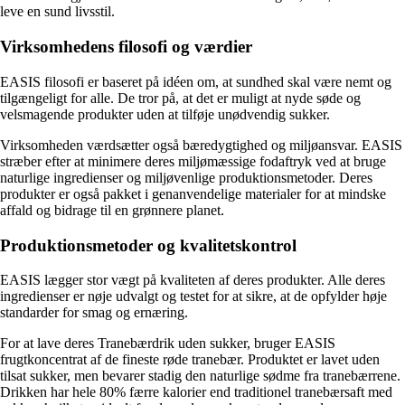
leve en sund livsstil.
Virksomhedens filosofi og værdier
EASIS filosofi er baseret på idéen om, at sundhed skal være nemt og
tilgængeligt for alle. De tror på, at det er muligt at nyde søde og
velsmagende produkter uden at tilføje unødvendig sukker.
Virksomheden værdsætter også bæredygtighed og miljøansvar. EASIS
stræber efter at minimere deres miljømæssige fodaftryk ved at bruge
naturlige ingredienser og miljøvenlige produktionsmetoder. Deres
produkter er også pakket i genanvendelige materialer for at mindske
affald og bidrage til en grønnere planet.
Produktionsmetoder og kvalitetskontrol
EASIS lægger stor vægt på kvaliteten af deres produkter. Alle deres
ingredienser er nøje udvalgt og testet for at sikre, at de opfylder høje
standarder for smag og ernæring.
For at lave deres Tranebærdrik uden sukker, bruger EASIS
frugtkoncentrat af de fineste røde tranebær. Produktet er lavet uden
tilsat sukker, men bevarer stadig den naturlige sødme fra tranebærrene.
Drikken har hele 80% færre kalorier end traditionel tranebærsaft med