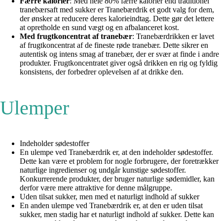
Færre kalorier
: Med hele 80% færre kalorier end traditionel
tranebærsaft med sukker er Tranebærdrik et godt valg for dem,
der ønsker at reducere deres kalorieindtag. Dette gør det lettere
at opretholde en sund vægt og en afbalanceret kost.
Med frugtkoncentrat af tranebær
: Tranebærdrikken er lavet
af frugtkoncentrat af de fineste røde tranebær. Dette sikrer en
autentisk og intens smag af tranebær, der er svær at finde i andre
produkter. Frugtkoncentratet giver også drikken en rig og fyldig
konsistens, der forbedrer oplevelsen af at drikke den.
Ulemper
Indeholder sødestoffer
En ulempe ved Tranebærdrik er, at den indeholder sødestoffer.
Dette kan være et problem for nogle forbrugere, der foretrækker
naturlige ingredienser og undgår kunstige sødestoffer.
Konkurrerende produkter, der bruger naturlige sødemidler, kan
derfor være mere attraktive for denne målgruppe.
Uden tilsat sukker, men med et naturligt indhold af sukker
En anden ulempe ved Tranebærdrik er, at den er uden tilsat
sukker, men stadig har et naturligt indhold af sukker. Dette kan