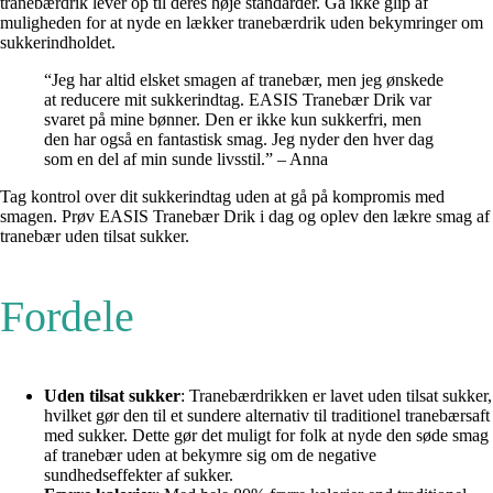
tranebærdrik lever op til deres høje standarder. Gå ikke glip af
muligheden for at nyde en lækker tranebærdrik uden bekymringer om
sukkerindholdet.
“Jeg har altid elsket smagen af tranebær, men jeg ønskede
at reducere mit sukkerindtag. EASIS Tranebær Drik var
svaret på mine bønner. Den er ikke kun sukkerfri, men
den har også en fantastisk smag. Jeg nyder den hver dag
som en del af min sunde livsstil.” – Anna
Tag kontrol over dit sukkerindtag uden at gå på kompromis med
smagen. Prøv EASIS Tranebær Drik i dag og oplev den lækre smag af
tranebær uden tilsat sukker.
Fordele
Uden tilsat sukker
: Tranebærdrikken er lavet uden tilsat sukker,
hvilket gør den til et sundere alternativ til traditionel tranebærsaft
med sukker. Dette gør det muligt for folk at nyde den søde smag
af tranebær uden at bekymre sig om de negative
sundhedseffekter af sukker.