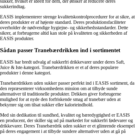
sukker, hvilket er ideelt for dem, der ønsker at reducere deres
sukkerindtag.
EASIS implementerer strenge kvalitetskontrolprocedurer for at sikre, at
deres produkter er af højeste standard. Deres produktionsfaciliteter
overholder de nødvendige hygiejne- og sikkerhedsstandarder. Dette
sikrer, at forbrugerne altid kan stole på kvaliteten og sikkerheden af
EASIS produkter.
Sådan passer Tranebærdrikken ind i sortimentet
EASIS har bredt udvalg af sukkerfri drikkevarer under deres Saft,
Juice & Iste-kategori. Tranebærdrikken er et af deres populære
produkter i denne kategori.
Tranebærdrikken uden sukker passer perfekt ind i EASIS sortiment, da
den repræsenterer virksomhedens mission om at tilbyde sunde
alternativer til traditionelle produkter. Drikken giver forbrugerne
mulighed for at nyde den forfriskende smag af tranebær uden at
bekymre sig om tilsat sukker eller kalorieindhold.
Med sin dedikation til sundhed, kvalitet og bæredygtighed er EASIS
en producent, der skiller sig ud på markedet for sukkerfri fødevarer og
drikkevarer. Deres Tranebærdrik uden sukker er et glimrende eksempel
på deres engagement i at tilbyde sundere alternativer uden at gå på