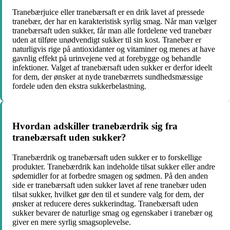
Tranebærjuice eller tranebærsaft er en drik lavet af pressede
tranebær, der har en karakteristisk syrlig smag. Når man vælger
tranebærsaft uden sukker, får man alle fordelene ved tranebær
uden at tilføre unødvendigt sukker til sin kost. Tranebær er
naturligvis rige på antioxidanter og vitaminer og menes at have
gavnlig effekt på urinvejene ved at forebygge og behandle
infektioner. Valget af tranebærsaft uden sukker er derfor ideelt
for dem, der ønsker at nyde tranebærrets sundhedsmæssige
fordele uden den ekstra sukkerbelastning.
Hvordan adskiller tranebærdrik sig fra
tranebærsaft uden sukker?
Tranebærdrik og tranebærsaft uden sukker er to forskellige
produkter. Tranebærdrik kan indeholde tilsat sukker eller andre
sødemidler for at forbedre smagen og sødmen. På den anden
side er tranebærsaft uden sukker lavet af rene tranebær uden
tilsat sukker, hvilket gør den til et sundere valg for dem, der
ønsker at reducere deres sukkerindtag. Tranebærsaft uden
sukker bevarer de naturlige smag og egenskaber i tranebær og
giver en mere syrlig smagsoplevelse.