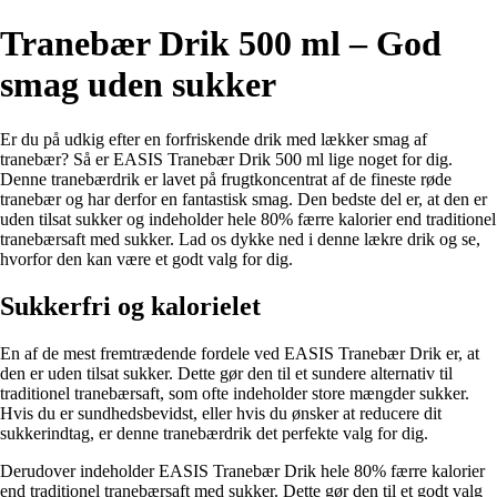
Tranebær Drik 500 ml – God
smag uden sukker
Er du på udkig efter en forfriskende drik med lækker smag af
tranebær? Så er EASIS Tranebær Drik 500 ml lige noget for dig.
Denne tranebærdrik er lavet på frugtkoncentrat af de fineste røde
tranebær og har derfor en fantastisk smag. Den bedste del er, at den er
uden tilsat sukker og indeholder hele 80% færre kalorier end traditionel
tranebærsaft med sukker. Lad os dykke ned i denne lækre drik og se,
hvorfor den kan være et godt valg for dig.
Sukkerfri og kalorielet
En af de mest fremtrædende fordele ved EASIS Tranebær Drik er, at
den er uden tilsat sukker. Dette gør den til et sundere alternativ til
traditionel tranebærsaft, som ofte indeholder store mængder sukker.
Hvis du er sundhedsbevidst, eller hvis du ønsker at reducere dit
sukkerindtag, er denne tranebærdrik det perfekte valg for dig.
Derudover indeholder EASIS Tranebær Drik hele 80% færre kalorier
end traditionel tranebærsaft med sukker. Dette gør den til et godt valg