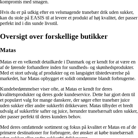
kompromis med smagen.
Hvis du er på udkig efter en velsmagende tranebær drik uden sukker,
kan du stole på EASIS til at levere et produkt af høj kvalitet, der passer
perfekt ind i din sunde livsstil.
Oversigt over forskellige butikker
Matas
Matas er en velkendt detailkæde i Danmark og er kendt for at være en
af de førende forhandlere inden for sundheds- og skønhedsprodukter.
Med et stort udvalg af produkter og en langsigtet tilstedeværelse på
markedet, har Matas opbygget et solidt omdømme blandt forbrugerne.
Kundebedømmelser viser ofte, at Matas er kendt for deres
kvalitetsprodukter og deres gode kundeservice. Dette har gjort dem til
et populært valg for mange danskere, der søger efter tranebær juice
uden sukker eller andre sukkerfri drikkevarer. Matas tilbyder et bredt
udvalg af sukkerfrie safter og juice, herunder tranebærsaft uden sukker,
der passer perfekt til deres kunders behov.
Med deres omfattende sortiment og fokus på kvalitet er Matas en af de
primære destinationer for forbrugere, der ønsker at købe tranebærsaft