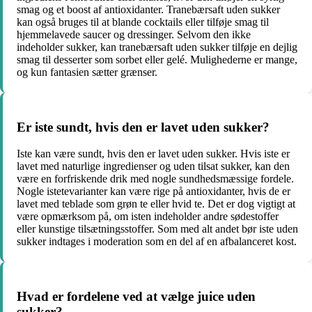
smag og et boost af antioxidanter. Tranebærsaft uden sukker
kan også bruges til at blande cocktails eller tilføje smag til
hjemmelavede saucer og dressinger. Selvom den ikke
indeholder sukker, kan tranebærsaft uden sukker tilføje en dejlig
smag til desserter som sorbet eller gelé. Mulighederne er mange,
og kun fantasien sætter grænser.
Er iste sundt, hvis den er lavet uden sukker?
Iste kan være sundt, hvis den er lavet uden sukker. Hvis iste er
lavet med naturlige ingredienser og uden tilsat sukker, kan den
være en forfriskende drik med nogle sundhedsmæssige fordele.
Nogle istetevarianter kan være rige på antioxidanter, hvis de er
lavet med teblade som grøn te eller hvid te. Det er dog vigtigt at
være opmærksom på, om isten indeholder andre sødestoffer
eller kunstige tilsætningsstoffer. Som med alt andet bør iste uden
sukker indtages i moderation som en del af en afbalanceret kost.
Hvad er fordelene ved at vælge juice uden
sukker?