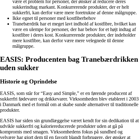
være et problem for personer, der ønsker at reducere deres
sukkerindtag markant. Konkurrerende produkter, der er helt
sukkerfri, kan derfor være mere foretrukne af denne målgruppe.
Ikke egnet til personer med kostfiberbehov
Tranebærdrik har et meget lavt indhold af kostfibre, hvilket kan
være en ulempe for personer, der har behov for et højt indtag af
kostfibre i deres kost. Konkurrerende produkter, der indeholder
mere kostfibre, kan derfor være mere velegnede til denne
målgruppe.
EASIS: Producenten bag Tranebærdrikken
uden sukker
Historie og Oprindelse
EASIS, som står for “Easy and Simple,” er en førende producent af
sukkerfri fødevarer og drikkevarer. Virksomheden blev etableret i 2003
i Danmark med et formål om at skabe sunde alternativer til traditionelle
produkter.
EASIS har siden sin grundlæggelse været kendt for sin dedikation til at
udvikle sukkerfri og kaloriereducerede produkter uden at gå på
kompromis med smagen. Virksomhedens fokus på sundhed og
velvære har gjort dem til en favorit blandt forbrugere, der ønsker at