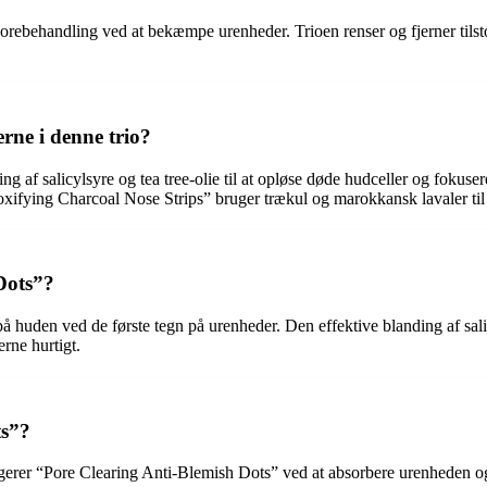
orebehandling ved at bekæmpe urenheder. Trioen renser og fjerner tilsto
erne i denne trio?
g af salicylsyre og tea tree-olie til at opløse døde hudceller og fokus
xifying Charcoal Nose Strips” bruger trækul og marokkansk lavaler til
Dots”?
 huden ved de første tegn på urenheder. Den effektive blanding af salic
rne hurtigt.
ts”?
ngerer “Pore Clearing Anti-Blemish Dots” ved at absorbere urenheden og