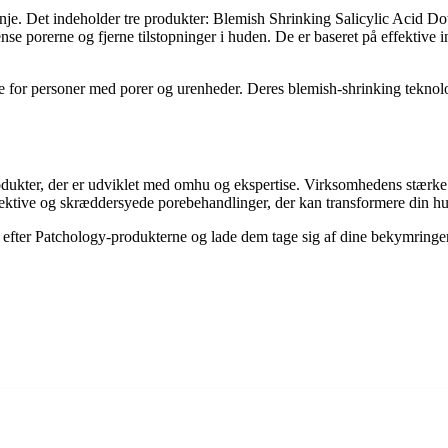
slinje. Det indeholder tre produkter: Blemish Shrinking Salicylic Acid
ense porerne og fjerne tilstopninger i huden. De er baseret på effektive 
ve for personer med porer og urenheder. Deres blemish-shrinking teknolo
.
odukter, der er udviklet med omhu og ekspertise. Virksomhedens stærke 
fektive og skræddersyede porebehandlinger, der kan transformere din hud 
fter Patchology-produkterne og lade dem tage sig af dine bekymringer. D