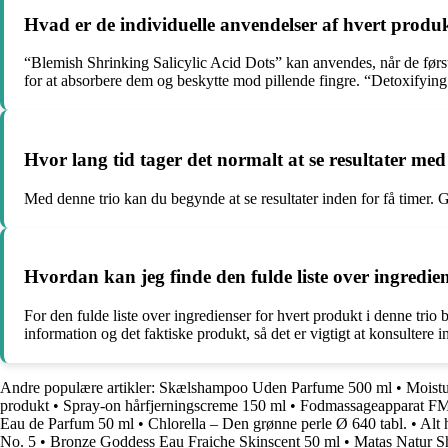
Hvad er de individuelle anvendelser af hvert produk
“Blemish Shrinking Salicylic Acid Dots” kan anvendes, når de først
for at absorbere dem og beskytte mod pillende fingre. “Detoxifying 
Hvor lang tid tager det normalt at se resultater med
Med denne trio kan du begynde at se resultater inden for få timer. 
Hvordan kan jeg finde den fulde liste over ingredien
For den fulde liste over ingredienser for hvert produkt i denne tr
information og det faktiske produkt, så det er vigtigt at konsultere 
Andre populære artikler:
Skælshampoo Uden Parfume 500 ml
•
Moistu
produkt
•
Spray-on hårfjerningscreme 150 ml
•
Fodmassageapparat FM 9
Eau de Parfum 50 ml
•
Chlorella – Den grønne perle Ø 640 tabl.
•
Alt 
No. 5
•
Bronze Goddess Eau Fraiche Skinscent 50 ml
•
Matas Natur S