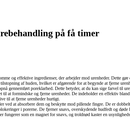
orebehandling på få timer
omme og effektive ingredienser, der arbejder mod urenheder. Dette gør d
 tilstopning af huden, hvilket er afgørende for at begynde at fjerne urenhe
opnå gennemført poreklarhed. Dette betyder, at du kan sige farvel til ur
et til at formindske og fjerne urenheder. De indeholder en effektiv bland
e til at fjerne urenheder hurtigt.
eder ved at absorbere dem og beskytte mod pillende fingre. De er dobbel
blokeringer i porerne. De fjerner snavs, overskydende hudfedt og døde h
er fungerer som en magnet for snavs, og troldnød kaster en usynlighedsf