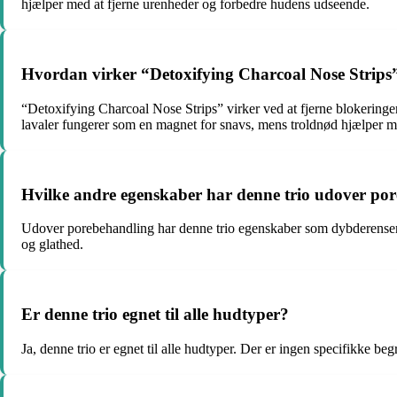
hjælper med at fjerne urenheder og forbedre hudens udseende.
Hvordan virker “Detoxifying Charcoal Nose Strips
“Detoxifying Charcoal Nose Strips” virker ved at fjerne blokering
lavaler fungerer som en magnet for snavs, mens troldnød hjælper me
Hvilke andre egenskaber har denne trio udover po
Udover porebehandling har denne trio egenskaber som dybderensende
og glathed.
Er denne trio egnet til alle hudtyper?
Ja, denne trio er egnet til alle hudtyper. Der er ingen specifikke b