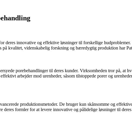
behandling
or deres innovative og effektive løsninger til forskellige hudproblemer.
kus på kvalitet, videnskabelig forskning og bæredygtig produktion har Pa
ersyede porebehandlinger til deres kunder. Virksomheden tror på, at hv
effektivt arbejder mod urenheder, såsom tilstoppede porer og urenheder. 
g avancerede produktionsmetoder. De bruger kun skånsomme og effektive i
 deres formler for at levere innovative og pålidelige løsninger til dere