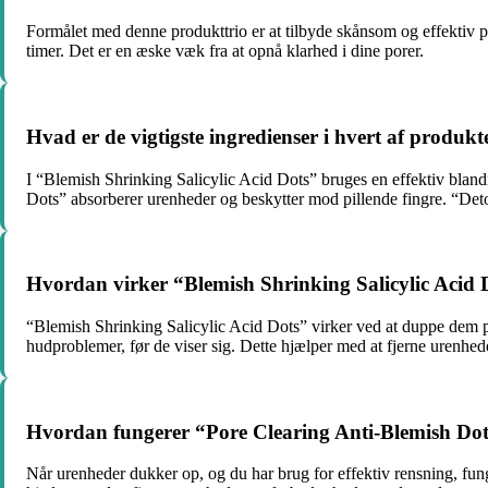
Formålet med denne produkttrio er at tilbyde skånsom og effektiv p
timer. Det er en æske væk fra at opnå klarhed i dine porer.
Hvad er de vigtigste ingredienser i hvert af produkt
I “Blemish Shrinking Salicylic Acid Dots” bruges en effektiv blandin
Dots” absorberer urenheder og beskytter mod pillende fingre. “Deto
Hvordan virker “Blemish Shrinking Salicylic Acid 
“Blemish Shrinking Salicylic Acid Dots” virker ved at duppe dem på
hudproblemer, før de viser sig. Dette hjælper med at fjerne urenhede
Hvordan fungerer “Pore Clearing Anti-Blemish Do
Når urenheder dukker op, og du har brug for effektiv rensning, fu