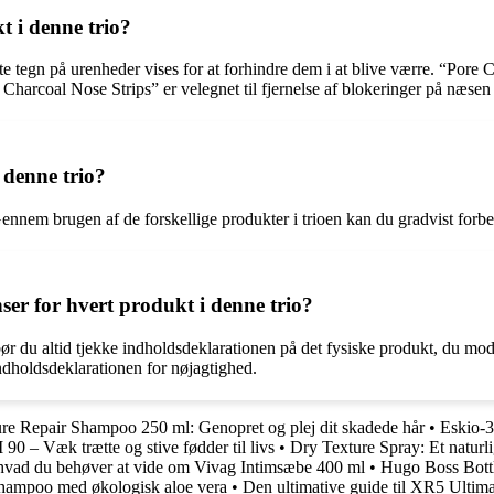
t i denne trio?
e tegn på urenheder vises for at forhindre dem i at blive værre. “Pore
Charcoal Nose Strips” er velegnet til fjernelse af blokeringer på næsen 
 denne trio?
Gennem brugen af de forskellige produkter i trioen kan du gradvist forb
ser for hvert produkt i denne trio?
io bør du altid tjekke indholdsdeklarationen på det fysiske produkt, d
indholdsdeklarationen for nøjagtighed.
re Repair Shampoo 250 ml: Genopret og plej dit skadede hår
•
Eskio-3
0 – Væk trætte og stive fødder til livs
•
Dry Texture Spray: Et naturlig
hvad du behøver at vide om Vivag Intimsæbe 400 ml
•
Hugo Boss Bott
hampoo med økologisk aloe vera
•
Den ultimative guide til XR5 Ultim