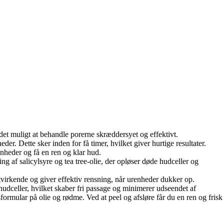
et muligt at behandle porerne skræddersyet og effektivt.
der. Dette sker inden for få timer, hvilket giver hurtige resultater.
enheder og få en ren og klar hud.
ing af salicylsyre og tea tree-olie, der opløser døde hudceller og
tvirkende og giver effektiv rensning, når urenheder dukker op.
udceller, hvilket skaber fri passage og minimerer udseendet af
ormular på olie og rødme. Ved at peel og afsløre får du en ren og frisk