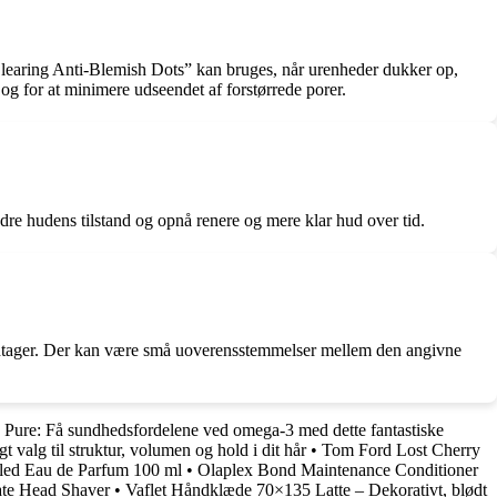
 Clearing Anti-Blemish Dots” kan bruges, når urenheder dukker op,
og for at minimere udseendet af forstørrede porer.
edre hudens tilstand og opnå renere og mere klar hud over tid.
u modtager. Der kan være små uoverensstemmelser mellem den angivne
 Pure: Få sundhedsfordelene ved omega-3 med dette fantastiske
t valg til struktur, volumen og hold i dit hår
•
Tom Ford Lost Cherry
led Eau de Parfum 100 ml
•
Olaplex Bond Maintenance Conditioner
ate Head Shaver
•
Vaflet Håndklæde 70×135 Latte – Dekorativt, blødt