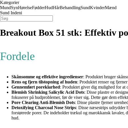
Kategorier
Mund
Syn
Hørelse
Fødder
Hud
Hår
Behandling
Sund
Kvinder
Mænd
Sund Indeni
Breakout Box 51 stk: Effektiv p
Fordele
Skånsomme og effektive ingredienser
: Produktet bruger skåns
Rens og fjern tilstopning af huden
: Produktet renser og fjerner
Gennemført poreklarhed
: Produktet giver dig mulighed for at 
Blemish Shrinking Salicylic Acid Dots
: Disse plastre er design
fokuserer på hudproblemer, før de viser sig. Dette gør dem effektiv
Pore Clearing Anti-Blemish Dots
: Disse plastre fjerner urenh
Detoxifying Charcoal Nose Strips
: Disse næsestrips udrydder 
forstørrede porer. De indeholder trækul og marokkansk lavaler, d
hud.