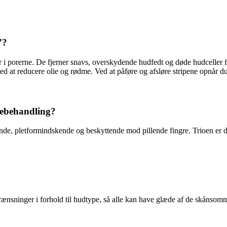
”?
er i porerne. De fjerner snavs, overskydende hudfedt og døde hudceller
d at reducere olie og rødme. Ved at påføre og afsløre stripene opnår d
rebehandling?
, pletformindskende og beskyttende mod pillende fingre. Trioen er de
egrænsninger i forhold til hudtype, så alle kan have glæde af de skånsom