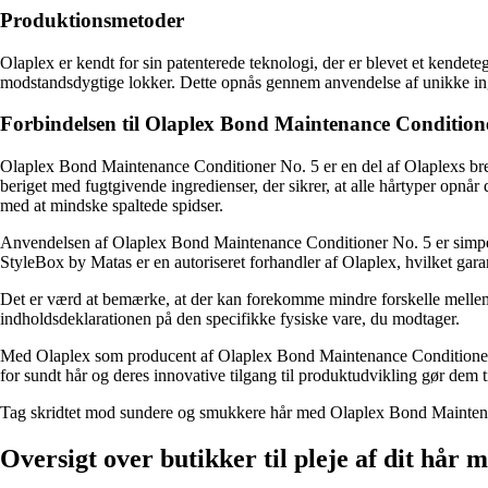
Produktionsmetoder
Olaplex er kendt for sin patenterede teknologi, der er blevet et kendete
modstandsdygtige lokker. Dette opnås gennem anvendelse af unikke ingred
Forbindelsen til Olaplex Bond Maintenance Condition
Olaplex Bond Maintenance Conditioner No. 5 er en del af Olaplexs bredt 
beriget med fugtgivende ingredienser, der sikrer, at alle hårtyper opnå
med at mindske spaltede spidser.
Anvendelsen af Olaplex Bond Maintenance Conditioner No. 5 er simpel. P
StyleBox by Matas er en autoriseret forhandler af Olaplex, hvilket garan
Det er værd at bemærke, at der kan forekomme mindre forskelle mellem 
indholdsdeklarationen på den specifikke fysiske vare, du modtager.
Med Olaplex som producent af Olaplex Bond Maintenance Conditioner No.
for sundt hår og deres innovative tilgang til produktudvikling gør dem t
Tag skridtet mod sundere og smukkere hår med Olaplex Bond Maintena
Oversigt over butikker til pleje af dit hår 