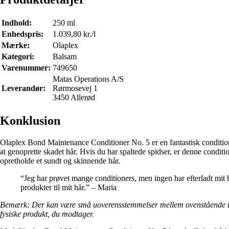
Indhold:
250 ml
Enhedspris:
1.039,80 kr./l
Mærke:
Olaplex
Kategori:
Balsam
Varenummer:
749650
Matas Operations A/S
Leverandør:
Rørmosevej 1
3450 Allerød
Konklusion
Olaplex Bond Maintenance Conditioner No. 5 er en fantastisk conditioner
at genoprette skadet hår. Hvis du har spaltede spidser, er denne condi
opretholde et sundt og skinnende hår.
“Jeg har prøvet mange conditioners, men ingen har efterladt mit
produkter til mit hår.” – Maria
Bemærk: Der kan være små uoverensstemmelser mellem ovenstående indho
fysiske produkt, du modtager.