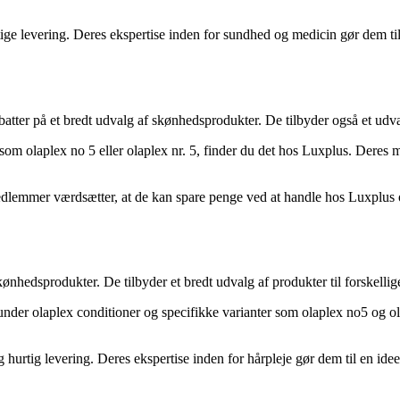
ge levering. Deres ekspertise inden for sundhed og medicin gør dem til
tter på et bredt udvalg af skønhedsprodukter. De tilbyder også et udva
er som olaplex no 5 eller olaplex nr. 5, finder du det hos Luxplus. Der
edlemmer værdsætter, at de kan spare penge ved at handle hos Luxplus og
skønhedsprodukter. De tilbyder et bredt udvalg af produkter til forskelli
under olaplex conditioner og specifikke varianter som olaplex no5 og o
 hurtig levering. Deres ekspertise inden for hårpleje gør dem til en ide