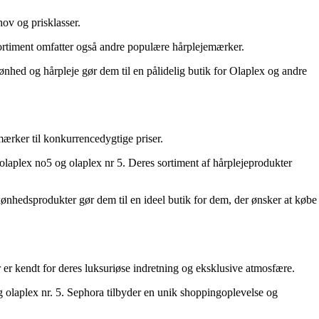
hov og prisklasser.
 sortiment omfatter også andre populære hårplejemærker.
ønhed og hårpleje gør dem til en pålidelig butik for Olaplex og andre
mærker til konkurrencedygtige priser.
olaplex no5 og olaplex nr 5. Deres sortiment af hårplejeprodukter
kønhedsprodukter gør dem til en ideel butik for dem, der ønsker at købe
 er kendt for deres luksuriøse indretning og eksklusive atmosfære.
g olaplex nr. 5. Sephora tilbyder en unik shoppingoplevelse og