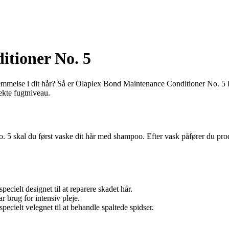
tioner No. 5
rnemmelse i dit hår? Så er Olaplex Bond Maintenance Conditioner No. 5 
ekte fugtniveau.
 5 skal du først vaske dit hår med shampoo. Efter vask påfører du produ
cielt designet til at reparere skadet hår.
r brug for intensiv pleje.
cielt velegnet til at behandle spaltede spidser.