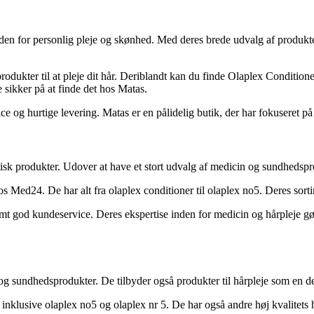
en for personlig pleje og skønhed. Med deres brede udvalg af produkter
produkter til at pleje dit hår. Deriblandt kan du finde Olaplex Conditi
e sikker på at finde det hos Matas.
e og hurtige levering. Matas er en pålidelig butik, der har fokuseret 
tisk produkter. Udover at have et stort udvalg af medicin og sundhedspr
hos Med24. De har alt fra olaplex conditioner til olaplex no5. Deres so
amt god kundeservice. Deres ekspertise inden for medicin og hårpleje gør
g sundhedsprodukter. De tilbyder også produkter til hårpleje som en del
 inklusive olaplex no5 og olaplex nr 5. De har også andre høj kvalitets 