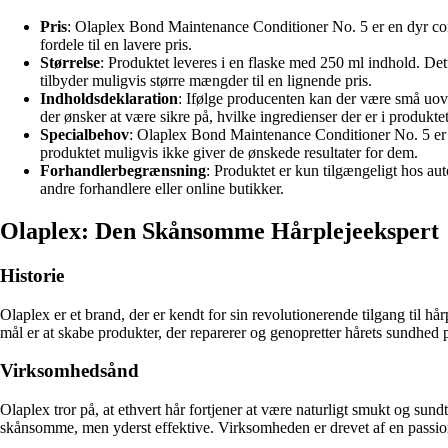
Pris
: Olaplex Bond Maintenance Conditioner No. 5 er en dyr con
fordele til en lavere pris.
Størrelse
: Produktet leveres i en flaske med 250 ml indhold. De
tilbyder muligvis større mængder til en lignende pris.
Indholdsdeklaration
: Ifølge producenten kan der være små uov
der ønsker at være sikre på, hvilke ingredienser der er i produkte
Specialbehov
: Olaplex Bond Maintenance Conditioner No. 5 er p
produktet muligvis ikke giver de ønskede resultater for dem.
Forhandlerbegrænsning
: Produktet er kun tilgængeligt hos a
andre forhandlere eller online butikker.
Olaplex: Den Skånsomme Hårplejeekspert
Historie
Olaplex er et brand, der er kendt for sin revolutionerende tilgang til h
mål er at skabe produkter, der reparerer og genopretter hårets sundhe
Virksomhedsånd
Olaplex tror på, at ethvert hår fortjener at være naturligt smukt og sun
skånsomme, men yderst effektive. Virksomheden er drevet af en passion f