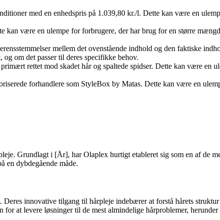
ditioner med en enhedspris på 1.039,80 kr./l. Dette kan være en ulem
tte kan være en ulempe for forbrugere, der har brug for en større mængd
erensstemmelser mellem det ovenstående indhold og den faktiske indhol
t, og om det passer til deres specifikke behov.
rimært rettet mod skadet hår og spaltede spidser. Dette kan være en ul
utoriserede forhandlere som StyleBox by Matas. Dette kan være en ulempe
årpleje. Grundlagt i [År], har Olaplex hurtigt etableret sig som en af d
d på en dybdegående måde.
dt. Deres innovative tilgang til hårpleje indebærer at forstå hårets stru
or at levere løsninger til de mest almindelige hårproblemer, herunder s