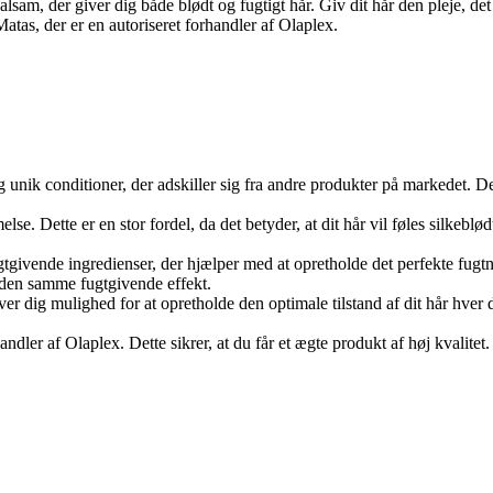
 der giver dig både blødt og fugtigt hår. Giv dit hår den pleje, det for
as, der er en autoriseret forhandler af Olaplex.
ik conditioner, der adskiller sig fra andre produkter på markedet. Dette
e. Dette er en stor fordel, da det betyder, at dit hår vil føles silkeblødt
ende ingredienser, der hjælper med at opretholde det perfekte fugtniveau 
 den samme fugtgivende effekt.
 giver dig mulighed for at opretholde den optimale tilstand af dit hår h
er af Olaplex. Dette sikrer, at du får et ægte produkt af høj kvalitet. 