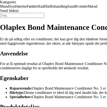
Kategorier
Mund
Syn
Hørelse
Fødder
Hud
Hår
Behandling
Sund
Kvinder
Mænd
Sund Indeni
Olaplex Bond Maintenance Condi
Er du på udkig efter en conditioner, der kan give dig den blødeste fo
med fugtgivende ingredienser, der sikrer, at alle hårtyper opnår det perf
Anvendelse
For at få optimalt resultat af Olaplex Bond Maintenance Conditioner No.
conditioneren dagligt for at opretholde det ønskede resultat.
Egenskaber
Reparerende:
Olaplex Bond Maintenance Conditioner No. 5 er spe
Hårtype:
Denne conditioner er ideel til dig med skadet hår, der ha
Specialbehov:
Olaplex Bond Maintenance Conditioner No. 5 er spe
Produktdetaljer