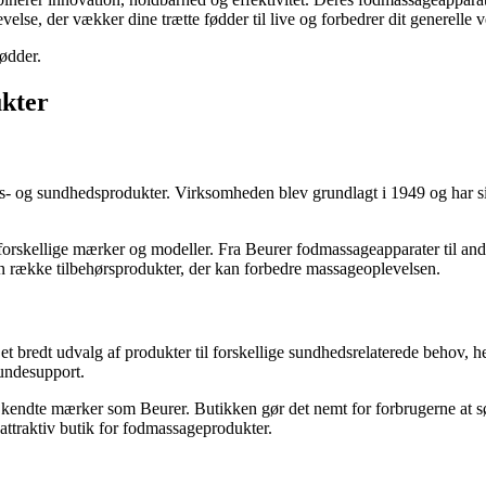
lse, der vækker dine trætte fødder til live og forbedrer dit generelle 
fødder.
ukter
 og sundhedsprodukter. Virksomheden blev grundlagt i 1949 og har siden
forskellige mærker og modeller. Fra Beurer fodmassageapparater til and
en række tilbehørsprodukter, der kan forbedre massageoplevelsen.
 et bredt udvalg af produkter til forskellige sundhedsrelaterede behov,
kundesupport.
endte mærker som Beurer. Butikken gør det nemt for forbrugerne at søg
attraktiv butik for fodmassageprodukter.