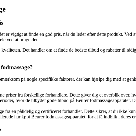
ge
is
 er vigtigt at finde en god pris, når du leder efter dette produkt. Ved 
le ved at bruge den.
kvaliteten. Det handler om at finde de bedste tilbud og rabatter til r
r fodmassage?
pmærksom på nogle specifikke faktorer, der kan hjælpe dig med at genkende
 priser fra forskellige forhandlere. Dette giver dig et overblik over, h
rioder, hvor de tilbyder gode tilbud på Beurer fodmassageapparater. Dis
 fra en pålidelig og certificeret forhandler. Dette sikrer, at du ikke kun
lerede har købt Beurer fodmassageapparatet, for at få indblik i deres 
s