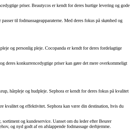
ncedygtige priser. Beautycos er kendt for deres hurtige levering og gode
r passer til fodmassageapparaterne. Med deres fokus på skønhed og
leje og personlig pleje. Cocopanda er kendt for deres fordelagtige
, og deres konkurrencedygtige priser kan gøre det mere overkommeligt
up, hårpleje og hudpleje. Sephora er kendt for deres fokus på kvalitet
 kvalitet og effektivitet. Sephora kan være din destination, hvis du
y, sortiment og kundeservice. Uanset om du leder efter Beurer
g behov, og nyd godt af en afslappende fodmassage derhjemme.