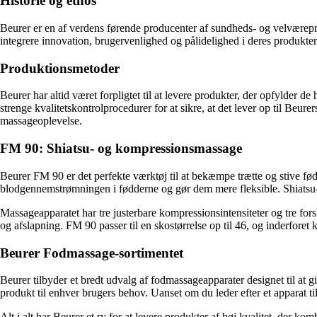
Historie og ethos
Beurer er en af verdens førende producenter af sundheds- og velværeprod
integrere innovation, brugervenlighed og pålidelighed i deres produkter f
Produktionsmetoder
Beurer har altid været forpligtet til at levere produkter, der opfylder 
strenge kvalitetskontrolprocedurer for at sikre, at det lever op til Beur
massageoplevelse.
FM 90: Shiatsu- og kompressionsmassage
Beurer FM 90 er det perfekte værktøj til at bekæmpe trætte og stive f
blodgennemstrømningen i fødderne og gør dem mere fleksible. Shiatsu-
Massageapparatet har tre justerbare kompressionsintensiteter og tre fo
og afslapning. FM 90 passer til en skostørrelse op til 46, og inderforet
Beurer Fodmassage-sortimentet
Beurer tilbyder et bredt udvalg af fodmassageapparater designet til at 
produkt til enhver brugers behov. Uanset om du leder efter et apparat ti
Alt i alt har Beurer et ry for at levere produkter af høj kvalitet, der