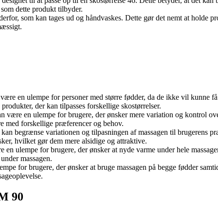
esignet til at passe op til en skostørrelse 46. Dette betyder, at det k
 som dette produkt tilbyder.
derfor, som kan tages ud og håndvaskes. Dette gør det nemt at holde prod
mæssigt.
 være en ulempe for personer med større fødder, da de ikke vil kunne få
dukter, der kan tilpasses forskellige skostørrelser.
an være en ulempe for brugere, der ønsker mere variation og kontrol ov
ere med forskellige præferencer og behov.
kan begrænse variationen og tilpasningen af massagen til brugerens pr
, hvilket gør dem mere alsidige og attraktive.
ære en ulempe for brugere, der ønsker at nyde varme under hele massag
e under massagen.
lempe for brugere, der ønsker at bruge massagen på begge fødder samtid
sageoplevelse.
FM 90