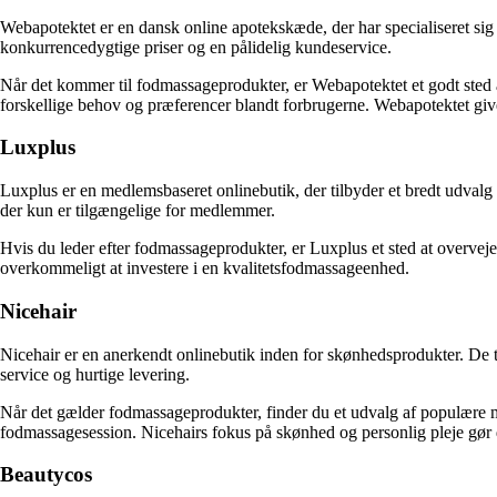
Webapotektet er en dansk online apotekskæde, der har specialiseret sig i
konkurrencedygtige priser og en pålidelig kundeservice.
Når det kommer til fodmassageprodukter, er Webapotektet et godt sted 
forskellige behov og præferencer blandt forbrugerne. Webapotektet giv
Luxplus
Luxplus er en medlemsbaseret onlinebutik, der tilbyder et bredt udvalg
der kun er tilgængelige for medlemmer.
Hvis du leder efter fodmassageprodukter, er Luxplus et sted at overvej
overkommeligt at investere i en kvalitetsfodmassageenhed.
Nicehair
Nicehair er en anerkendt onlinebutik inden for skønhedsprodukter. De til
service og hurtige levering.
Når det gælder fodmassageprodukter, finder du et udvalg af populære m
fodmassagesession. Nicehairs fokus på skønhed og personlig pleje gør de
Beautycos