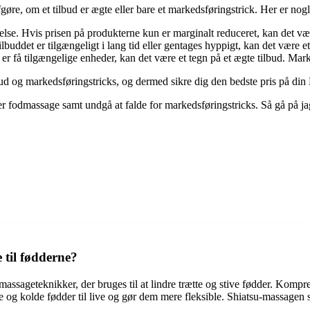
gøre, om et tilbud er ægte eller bare et markedsføringstrick. Her er nogl
telse. Hvis prisen på produkterne kun er marginalt reduceret, kan det væ
uddet er tilgængeligt i lang tid eller gentages hyppigt, kan det være et m
er få tilgængelige enheder, kan det være et tegn på et ægte tilbud. Mar
d og markedsføringstricks, og dermed sikre dig den bedste pris på din
rer fodmassage samt undgå at falde for markedsføringstricks. Så gå på jag
til fødderne?
massageteknikker, der bruges til at lindre trætte og stive fødder. Kom
 og kolde fødder til live og gør dem mere fleksible. Shiatsu-massagen 