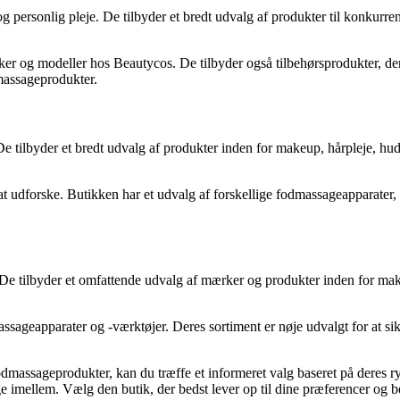
g personlig pleje. De tilbyder et bredt udvalg af produkter til konkurre
er og modeller hos Beautycos. De tilbyder også tilbehørsprodukter, de
dmassageprodukter.
tilbyder et bredt udvalg af produkter inden for makeup, hårpleje, hudp
t udforske. Butikken har et udvalg af forskellige fodmassageapparater
 De tilbyder et omfattende udvalg af mærker og produkter inden for make
ageapparater og -værktøjer. Deres sortiment er nøje udvalgt for at sikre
odmassageprodukter, kan du træffe et informeret valg baseret på deres r
lge imellem. Vælg den butik, der bedst lever op til dine præferencer o