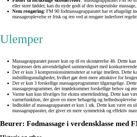
Passer til forskellige skostørrelser
: Massageapparatet FM 90 er d
eller store fødder, kan du nyde godt af den terapeutiske massage,
Nem rengøring
: FM 90 fodmassageapparatet har et aftageligt in
massageoplevelse er frisk og ren ved at rengøre inderforet regel
Ulemper
Massageapparatet passer kun op til en skostørrelse 46. Dette kan
begrænser dets anvendelighed sammenlignet med konkurrerende pro
Der er kun 3 kompressionsintensiteter at vælge imellem. Dette k
indstillingsmuligheder, hvilket gør dem mere attraktive for brug
Der er kun 3 forskellige massageprogrammer tilgængelige. Dette 
massageprogrammer, der imødekommer forskellige behov og ønsker
Varme kan kun tilvælges for ekstra smertelindring. Dette kan v
varmefunktion, der giver en mere behagelig og helhedsoplevels
Indholdet af massageapparatet er kun 1 stk. Dette kan være en u
massageapparater, der giver en mere symmetrisk og effektiv mas
Beurer: Fodmassage i verdensklasse med 