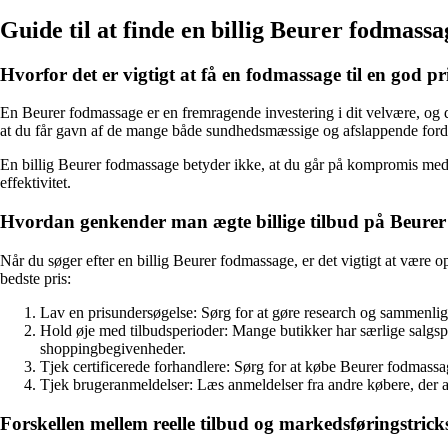
Guide til at finde en billig Beurer fodmassa
Hvorfor det er vigtigt at få en fodmassage til en god pr
En Beurer fodmassage er en fremragende investering i dit velvære, og det
at du får gavn af de mange både sundhedsmæssige og afslappende forde
En billig Beurer fodmassage betyder ikke, at du går på kompromis med 
effektivitet.
Hvordan genkender man ægte billige tilbud på Beure
Når du søger efter en billig Beurer fodmassage, er det vigtigt at være o
bedste pris:
Lav en prisundersøgelse: Sørg for at gøre research og sammenligne
Hold øje med tilbudsperioder: Mange butikker har særlige salgspe
shoppingbegivenheder.
Tjek certificerede forhandlere: Sørg for at købe Beurer fodmassage
Tjek brugeranmeldelser: Læs anmeldelser fra andre købere, der al
Forskellen mellem reelle tilbud og markedsføringstrick