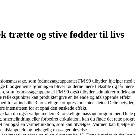
rætte og stive fødder til livs
sionsmassage, som fodmassageapparatet FM 90 tilbyder, hjælper med at 
 øge blodgennemstrømningen bliver fødderne mere fleksible og får mere 
en, som fodmassageapparatet FM 90 også tilbyder, stimulerer reflekspun
e reflekspunkter kan produktet give en helende og afslappende effekt.
d for at indstille 3 forskellige kompressionsintensiteter. Dette betyder
re intensiteten for at opnå den ønskede effekt.
 kan du også vælge mellem 3 forskellige massageprogrammer. Dette gi
smertelindring eller forbedret cirkulation, kan du finde det rette progr
 har også en varmefunktion, som kan tilvælges. Varmen kan hjælpe med 
ere afslappende og behagelig massageoplevelse.