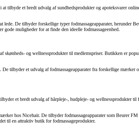
 at tilbyde et bredt udvalg af sundhedsprodukter og apoteksvarer online.
at lede. De tilbyder forskellige typer fodmassageapparater, herunder 
er gode muligheder for at finde den ideelle fodmassageenhed.
 af skønheds- og wellnessprodukter til medlemspriser. Butikken er popu
e. De tilbyder et udvalg af fodmassageapparater fra forskellige mærker
byder et bredt udvalg af hårpleje-, hudpleje- og wellnessprodukter til f
ærker hos Nicehair. De tilbyder fodmassageapparater som Beurer FM 90 
t til en attraktiv butik for fodmassageprodukter.