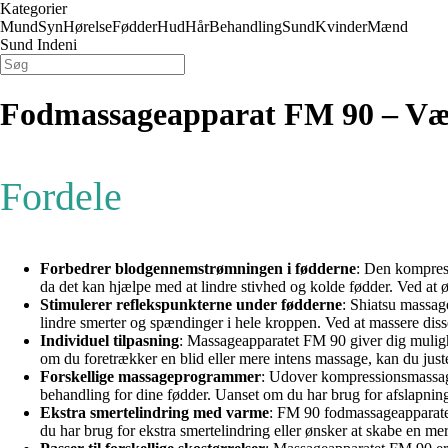
Kategorier
Mund
Syn
Hørelse
Fødder
Hud
Hår
Behandling
Sund
Kvinder
Mænd
Sund Indeni
Fodmassageapparat FM 90 – Væk t
Fordele
Forbedrer blodgennemstrømningen i fødderne
: Den kompres
da det kan hjælpe med at lindre stivhed og kolde fødder. Ved at
Stimulerer reflekspunkterne under fødderne
: Shiatsu massag
lindre smerter og spændinger i hele kroppen. Ved at massere diss
Individuel tilpasning
: Massageapparatet FM 90 giver dig mulighe
om du foretrækker en blid eller mere intens massage, kan du juste
Forskellige massageprogrammer
: Udover kompressionsmassage
behandling for dine fødder. Uanset om du har brug for afslapning, 
Ekstra smertelindring med varme
: FM 90 fodmassageapparatet
du har brug for ekstra smertelindring eller ønsker at skabe en m