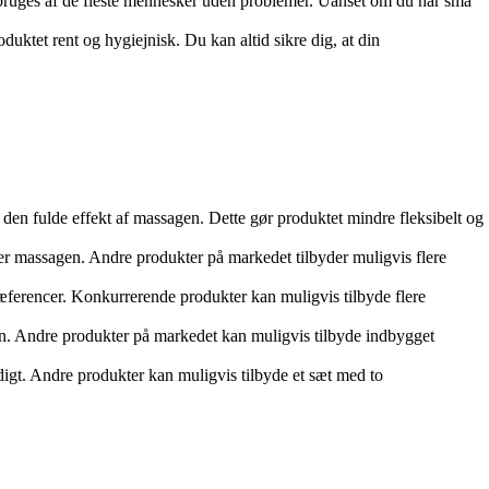
an bruges af de fleste mennesker uden problemer. Uanset om du har små
uktet rent og hygiejnisk. Du kan altid sikre dig, at din
 den fulde effekt af massagen. Dette gør produktet mindre fleksibelt og
er massagen. Andre produkter på markedet tilbyder muligvis flere
æferencer. Konkurrerende produkter kan muligvis tilbyde flere
en. Andre produkter på markedet kan muligvis tilbyde indbygget
igt. Andre produkter kan muligvis tilbyde et sæt med to