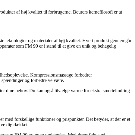
kter af høj kvalitet til forbrugerne. Beurers kernefilosofi er at
este teknologier og materialer af høj kvalitet. Hvert produkt gennemgår
apparater som FM 90 er i stand til at give en unik og behagelig
helhedsoplevelse. Kompressionsmassage forbedrer
e spændinger og forbedre velvære.
ter dine behov. Du kan også tilvælge varme for ekstra smertelindring
r med forskellige funktioner og prispunkter. Det betyder, at der er et
have dig dækket.
arater som FM 90 er ingen undtagelse. Med deres fokus på