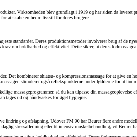
ukter. Virksomheden blev grundlagt i 1919 og har siden da leveret produ
or at skabe en bedre livsstil for deres brugere.
de højeste standarder. Deres produktionsmetoder involverer brug af de ny
ers krav om holdbarhed og effektivitet. Dette sikrer, at deres fodmassage
ødder. Det kombinerer shiatsu- og kompressionsmassage for at give en 
massagen stimulerer også reflekspunkterne under fødderne for at lindr
rskellige massageprogrammer, så du kan tilpasse din massageoplevelse ef
 kan tages ud og håndvaskes for øget hygiejne.
give lindring og afslapning. Udover FM 90 har Beurer flere andre modelle
l daglig stressafledning eller til intensiv muskelbehandling, vil Beurer 
 kombinerer innovation, holdbarhed og effektivitet. Deres fodmassageapp