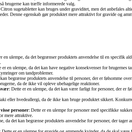
 så brugerne kan træffe informerede valg.
itron sugetabletter kan bruges under graviditet, men det anbefales altid
eder. Denne egenskab gør produktet mere attraktivt for gravide og amme
 er en ulempe, da det begrænser produktets anvendelse til en specifik al
.
te er en ulempe, da det kan have negative konsekvenser for brugernes t
ekymringer om tandproblemer.
t kan begrænse produktets anvendelse til personer, der er følsomme over
brugerne, da de ikke vil opleve ubehagelige reaktioner.
esvær
: Dette er en ulempe, da det kan være farligt for personer, der er
iaki eller hvedeallergi, da de ikke kan bruge produktet sikkert. Konkurr
visse personer
: Dette er en ulempe for personer med specifikke sukker
r mere attraktive.
pe, da det kan begrænse produktets anvendelse for personer, der tager 
: Dette er en ulempe for gravide og ammende kvinder, da de skal være f