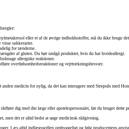
sregler:
mylmetakresol eller et af de øvrige indholdsstoffer, må du ikke bruge de
 visse sukkerarter.
delig for tænderne.
mængder af gluten. Du bør undgå produktet, hvis du har hvedeallergi.
orårsage allergiske reaktioner.
 medføre overfølsomhedsreaktioner og vejrtrækningsbesvær.
ugt anden medicin for nylig, da det kan interagere med Strepsils med Ho
rådføre dig med din læge eller apotekspersonalet, før du bruger dette p
, men det er altid bedst at søge medicinsk rådgivning.
nger. Læs altid indlægssedlen omhyggeligt og følg producentens anvisn