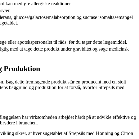
ool kan medføre allergiske reaktioner.
esvær.
tolerans, glucose/galactosemalabsorption og sucrase isomaltasemangel
ugetablet.
ge eller apotekspersonalet til råds, før du tager dette lægemiddel.
gtig med at tage dette produkt under graviditet og søge medicinsk
g Produktion
ron. Bag dette fremragende produkt står en producent med en stolt
ntens baggrund og produktion for at forstå, hvorfor Strepsils med
ndlæggelsen har virksomheden arbejdet hårdt på at udvikle effektive og
nbrydere i branchen.
vikling sikrer, at hver sugetablet af Strepsils med Honning og Citron