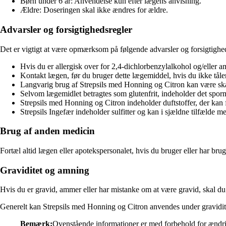
Børn under 6 år: Anvendelse kun efter lægens anvisning.
Ældre: Doseringen skal ikke ændres for ældre.
Advarsler og forsigtighedsregler
Det er vigtigt at være opmærksom på følgende advarsler og forsigtighed
Hvis du er allergisk over for 2,4-dichlorbenzylalkohol og/eller a
Kontakt lægen, før du bruger dette lægemiddel, hvis du ikke tåler
Langvarig brug af Strepsils med Honning og Citron kan være ska
Selvom lægemidlet betragtes som glutenfrit, indeholder det spor
Strepsils med Honning og Citron indeholder duftstoffer, der kan f
Strepsils Ingefær indeholder sulfitter og kan i sjældne tilfælde
Brug af anden medicin
Fortæl altid lægen eller apotekspersonalet, hvis du bruger eller har br
Graviditet og amning
Hvis du er gravid, ammer eller har mistanke om at være gravid, skal du 
Generelt kan Strepsils med Honning og Citron anvendes under graviditet
Bemærk:
Ovenstående informationer er med forbehold for ændri