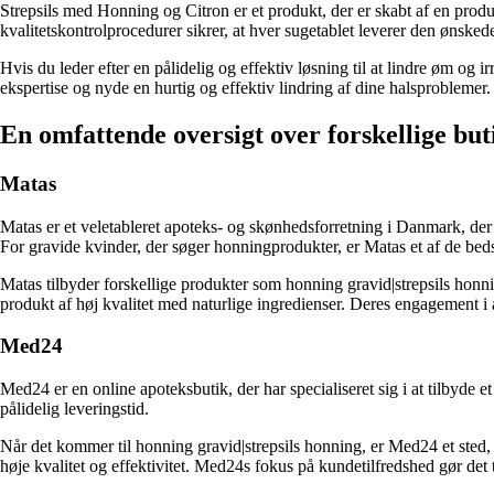
Strepsils med Honning og Citron er et produkt, der er skabt af en produce
kvalitetskontrolprocedurer sikrer, at hver sugetablet leverer den ønske
Hvis du leder efter en pålidelig og effektiv løsning til at lindre øm og 
ekspertise og nyde en hurtig og effektiv lindring af dine halsproblemer.
En omfattende oversigt over forskellige but
Matas
Matas er et veletableret apoteks- og skønhedsforretning i Danmark, der
For gravide kvinder, der søger honningprodukter, er Matas et af de beds
Matas tilbyder forskellige produkter som honning gravid|strepsils honnin
produkt af høj kvalitet med naturlige ingredienser. Deres engagement i at
Med24
Med24 er en online apoteksbutik, der har specialiseret sig i at tilbyde
pålidelig leveringstid.
Når det kommer til honning gravid|strepsils honning, er Med24 et sted, 
høje kvalitet og effektivitet. Med24s fokus på kundetilfredshed gør det t