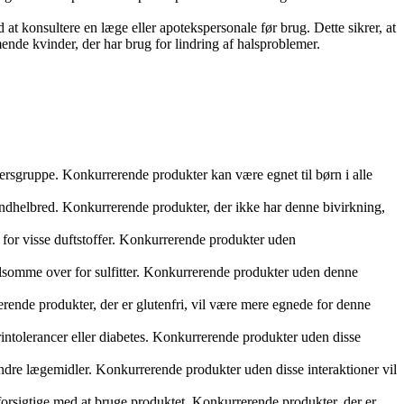
 at konsultere en læge eller apotekspersonale før brug. Dette sikrer, at
nde kvinder, der har brug for lindring af halsproblemer.
dersgruppe. Konkurrerende produkter kan være egnet til børn i alle
andhelbred. Konkurrerende produkter, der ikke har denne bivirkning,
 for visse duftstoffer. Konkurrerende produkter uden
 følsomme over for sulfitter. Konkurrerende produkter uden denne
erende produkter, der er glutenfri, vil være mere egnede for denne
intolerancer eller diabetes. Konkurrerende produkter uden disse
andre lægemidler. Konkurrerende produkter uden disse interaktioner vil
orsigtige med at bruge produktet. Konkurrerende produkter, der er