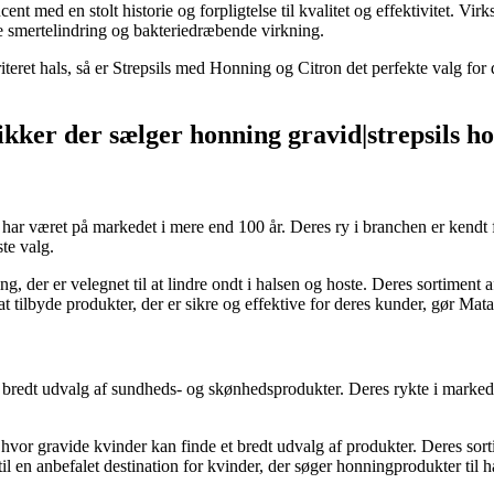
nt med en stolt historie og forpligtelse til kvalitet og effektivitet. Vi
de smertelindring og bakteriedræbende virkning.
irriteret hals, så er Strepsils med Honning og Citron det perfekte valg f
ikker der sælger honning gravid|strepsils h
 har været på markedet i mere end 100 år. Deres ry i branchen er kendt 
te valg.
g, der er velegnet til at lindre ondt i halsen og hoste. Deres sortiment 
 tilbyde produkter, der er sikre og effektive for deres kunder, gør Matas
 et bredt udvalg af sundheds- og skønhedsprodukter. Deres rykte i marked
hvor gravide kvinder kan finde et bredt udvalg af produkter. Deres sorti
il en anbefalet destination for kvinder, der søger honningprodukter til h