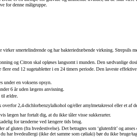
tive for denne målgruppe.
r virker smertelindrende og har bakteriedræbende virkning. Strepsils 
onning og Citron skal opløses langsomt i munden. Den sædvanlige dosi
 flere end 12 sugetabletter i en 24 timers periode. Den laveste effektive 
es under en voksens opsyn.
under 6 år uden lægens anvisning.
til ældre.
k overfor 2,4-dichlorbenzylalkohol og/eller amylmetakresol eller et af de
s lægen har fortalt dig, at du ikke tåler visse sukkerarter.
adelig for tænderne ved længere tids brug.
f gluten (fra hvedestivelse). Det betragtes som ‘glutenfrit’ og anses de
du har hvedeallergi (ikke det samme som cøliaki) bør du ikke bruge/ta