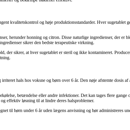
ngent kvalitetskontrol og høje produktionsstandarder. Hver sugetablet 
er, herunder honning og citron. Disse naturlige ingredienser, der er bl
gredienser sikrer den bedste terapeutiske virkning.
old, der sikrer, at hver sugetablet er steril og ikke kontamineret. Pro
tning.
 irriteret hals hos voksne og børn over 6 år. Den nøje afstemte dosis af a
forkølelse, betændelse eller andre infektioner. Det kan tages flere gange
g effektiv løsning til at lindre deres halsproblemer.
gnet til børn under 6 år uden lægens anvisning og bør administreres und