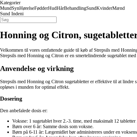
Kategorier
Mund
Syn
Hørelse
Fødder
Hud
Hår
Behandling
Sund
Kvinder
Mænd
Sund Indeni
Honning og Citron, sugetablette
Velkommen til vores omfattende guide til køb af Strepsils med Honning o
Strepsils med Honning og Citron er en smertelindrende sugetablet med b
Anvendelse og virkning
Strepsils med Honning og Citron sugetabletter er effektive til at lindr
opløses i munden for optimal effekt.
Dosering
Den anbefalede dosis er:
Voksne: 1 sugetablet hver 2.-3. time, med maksimalt 12 tabletter i
Børn over 6 år: Samme dosis som voksne.
Børn på 6-11 år: Lægemidlet bør administreres under en voksens