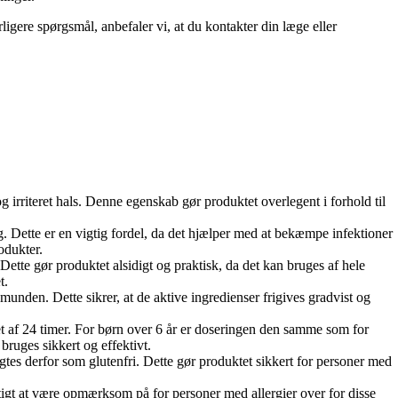
igere spørgsmål, anbefaler vi, at du kontakter din læge eller
g irriteret hals. Denne egenskab gør produktet overlegent i forhold til
 Dette er en vigtig fordel, da det hjælper med at bekæmpe infektioner
odukter.
ette gør produktet alsidigt og praktisk, da det kan bruges af hele
t.
unden. Dette sikrer, at de aktive ingredienser frigives gradvist og
et af 24 timer. For børn over 6 år er doseringen den samme som for
bruges sikkert og effektivt.
tes derfor som glutenfri. Dette gør produktet sikkert for personer med
igtigt at være opmærksom på for personer med allergier over for disse