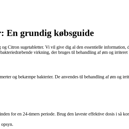
r: En grundig købsguide
g Citron sugetabletter. Vi vil give dig al den essentielle information, 
akteriedræbende virkning, der bruges til behandling af øm og irriteret 
e smerter og bekæmpe bakterier. De anvendes til behandling af øm og irri
nden for en 24-timers periode. Brug den laveste effektive dosis i så kor
 opsyn.