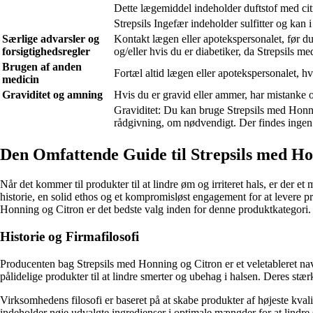
Dette lægemiddel indeholder duftstof med citra
Strepsils Ingefær indeholder sulfitter og ka
Særlige advarsler og
Kontakt lægen eller apotekspersonalet, før d
forsigtighedsregler
og/eller hvis du er diabetiker, da Strepsils 
Brugen af anden
Fortæl altid lægen eller apotekspersonalet, hv
medicin
Graviditet og amning
Hvis du er gravid eller ammer, har mistanke om
Graviditet: Du kan bruge Strepsils med Honni
rådgivning, om nødvendigt. Der findes inge
Den Omfattende Guide til Strepsils med H
Når det kommer til produkter til at lindre øm og irriteret hals, er der
historie, en solid ethos og et kompromisløst engagement for at levere p
Honning og Citron er det bedste valg inden for denne produktkategori.
Historie og Firmafilosofi
Producenten bag Strepsils med Honning og Citron er et veletableret nav
pålidelige produkter til at lindre smerter og ubehag i halsen. Deres st
Virksomhedens filosofi er baseret på at skabe produkter af højeste kvali
indeholder nøje udvalgte ingredienser i optimale mængder for at lindre