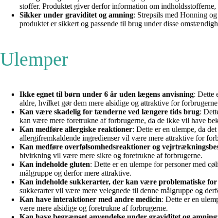
stoffer. Produktet giver derfor information om indholdsstofferne,
Sikker under graviditet og amning
: Strepsils med Honning og C
produktet er sikkert og passende til brug under disse omstændigh
Ulemper
Ikke egnet til børn under 6 år uden lægens anvisning
: Dette
aldre, hvilket gør dem mere alsidige og attraktive for forbrugerne
Kan være skadelig for tænderne ved længere tids brug
: Det
kan være mere foretrukne af forbrugerne, da de ikke vil have b
Kan medføre allergiske reaktioner
: Dette er en ulempe, da de
allergifremkaldende ingredienser vil være mere attraktive for for
Kan medføre overfølsomhedsreaktioner og vejrtrækningsb
bivirkning vil være mere sikre og foretrukne af forbrugerne.
Kan indeholde gluten
: Dette er en ulempe for personer med cøl
målgruppe og derfor mere attraktive.
Kan indeholde sukkerarter, der kan være problematiske for 
sukkerarter vil være mere velegnede til denne målgruppe og derfo
Kan have interaktioner med andre medicin
: Dette er en ulem
være mere alsidige og foretrukne af forbrugerne.
Kan have begrænset anvendelse under graviditet og amning