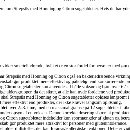
ret om Strepsils med Honning og Citron sugetabletter. Hvis du har yderl
 virker smertelindrende, hvilket er en stor fordel for personer med øm o
har Strepsils med Honning og Citron også en bakteriedræbende virkning.
genskab gør produktet mere effektivt og pålideligt end konkurrerende pr
g Citron sugetabletter kan anvendes af både voksne og børn over 6 år. D
llige aldersgrupper, da det sikrer, at alle kan nyde fordelene ved produkte
 skal Strepsils med Honning og Citron sugetabletter opløses langsomt i m
 mere effektivt end produkter, der ikke kræver langsom opløsning.
ablet hver 2.-3. time, med en maksimal grænse på 12 sugetabletter i løb
under opsyn af en voksen. Denne korrekte dosering sikrer, at produktet 
og Citron sugetabletter indeholder kun spormængder af gluten og betrag
nskab gør produktet mere attraktivt for personer med glutenintolerance.
eholder duftstoffer, der kan forårsage allergiske reaktioner. Dette er v