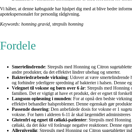
Vi håber, at denne købsguide har hjulpet dig med at blive bedre informe
apotekspersonalet for personlig rådgivning.
Keywords: honning gravid, strepsils honning
Fordele
Smertelindrende
: Strepsils med Honning og Citron sugetabletter
andre produkter, da det effektivt lindrer ubehag og smerter.
Bakteriedræbende virkning
: Udover at være smertelindrende 
og forhindre yderligere spredning af bakterier i halsen. Denne e
Velegnet til voksne og børn over 6 år
: Strepsils med Honning o
familien. Det er vigtigt at have et produkt, der er egnet til forske
Langsom opløsning i munden
: For at opnå den bedste virkning
effektivt behandler halsproblemer. Denne egenskab gør produktet
Passende dosering
: Den anbefalede dosis for voksne er 1 suget
voksne. For børn i alderen 6-11 år skal lægemidlet administreres 
Glutenfri og egnet til cøliaki-patienter
: Strepsils med Honning 
cøliaki, da det ikke vil forårsage negative reaktioner. Denne ege
Allergivenlig
: Strepsils med Honning og Citron sugetabletter ind