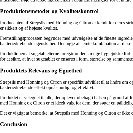
Produktionsmetoder og Kvalitetskontrol
Producenten af Strepsils med Honning og Citron er kendt for deres stri
er sikkert og af højeste kvalitet.
Fremstillingsprocessen begynder med udvælgelse af de fineste ingrediens
bakteriedræbende egenskaber. Den nøje afstemte kombination af disse in
Produktionen af sugetabletterne foregår under strenge hygiejniske forh
for at sikre, at hver sugetablet er ensartet i form, størrelse og sammensæ
Produktets Relevans og Egnethed
Strepsils med Honning og Citron er specifikt udviklet til at lindre øm og
bakteriedræbende effekt opnås hurtigt og effektivt.
Produktet er velegnet til alle, der oplever ubehag i halsen på grund af 
med Honning og Citron er et ideelt valg for dem, der søger en pålidelig o
Det er vigtigt at bemærke, at Strepsils med Honning og Citron er ikke e
Conclusion