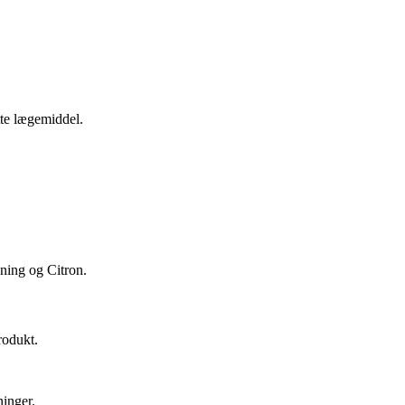
tte lægemiddel.
nning og Citron.
rodukt.
inger.