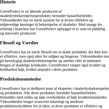
Historie
GreenProtect er en førende producent af
skadedyrsbekæmpelsesprodukter, herunder bananfluefælder.
Virksomheden har en stærk passion for at levere effektive og
miljøvenlige løsninger til bekæmpelse af skadedyr. Med mange års
erfaring i branchen har GreenProtect opbygget et ry som en pålidelig
og innovativ producent.
Filosofi og Værdier
GreenProtect har en stærk filosofi om at skabe produkter, der ikke kun
er effektive, men også sikre for miljøet og brugerne. Virksomheden tror
på bæredygtig skadedyrsbekæmpelse og stræber efter at minimere
brugen af skadelige kemikalier. GreenProtect vægter også kvalitet og
holdbarhed højt, hvilket afspejles i deres produkter.
Produktionsmetoder
GreenProtect har et dedikeret team af eksperter i skadedyrsbekæmpelse
og produktion. Alle deres produkter, herunder bananfluefælder,
fremstilles med omhu og nøje overholdelse af høje kvalitetsstandarder.
Virksomheden bruger avanceret teknologi og moderne
produktionsfaciliteter for at sikre, at deres produkter er effektive og