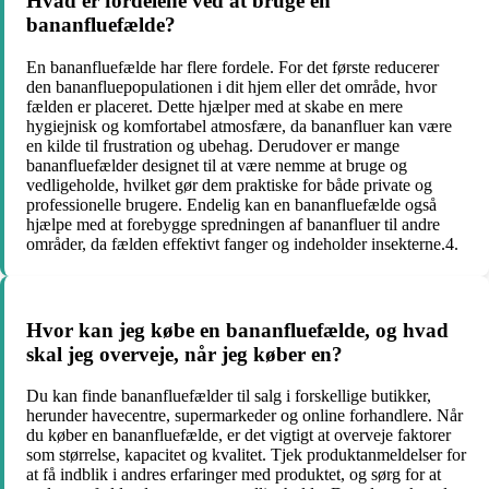
Hvad er fordelene ved at bruge en
bananfluefælde?
En bananfluefælde har flere fordele. For det første reducerer
den bananfluepopulationen i dit hjem eller det område, hvor
fælden er placeret. Dette hjælper med at skabe en mere
hygiejnisk og komfortabel atmosfære, da bananfluer kan være
en kilde til frustration og ubehag. Derudover er mange
bananfluefælder designet til at være nemme at bruge og
vedligeholde, hvilket gør dem praktiske for både private og
professionelle brugere. Endelig kan en bananfluefælde også
hjælpe med at forebygge spredningen af bananfluer til andre
områder, da fælden effektivt fanger og indeholder insekterne.4.
Hvor kan jeg købe en bananfluefælde, og hvad
skal jeg overveje, når jeg køber en?
Du kan finde bananfluefælder til salg i forskellige butikker,
herunder havecentre, supermarkeder og online forhandlere. Når
du køber en bananfluefælde, er det vigtigt at overveje faktorer
som størrelse, kapacitet og kvalitet. Tjek produktanmeldelser for
at få indblik i andres erfaringer med produktet, og sørg for at