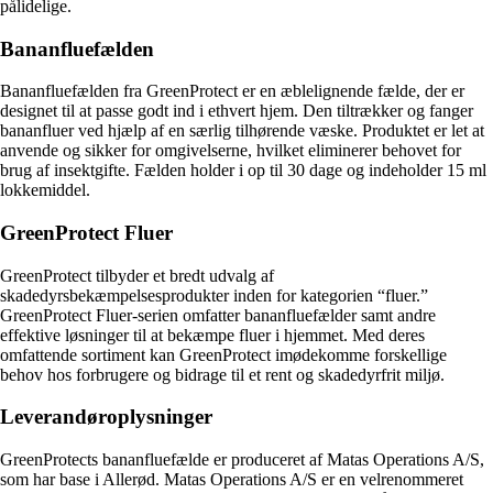
pålidelige.
Bananfluefælden
Bananfluefælden fra GreenProtect er en æblelignende fælde, der er
designet til at passe godt ind i ethvert hjem. Den tiltrækker og fanger
bananfluer ved hjælp af en særlig tilhørende væske. Produktet er let at
anvende og sikker for omgivelserne, hvilket eliminerer behovet for
brug af insektgifte. Fælden holder i op til 30 dage og indeholder 15 ml
lokkemiddel.
GreenProtect Fluer
GreenProtect tilbyder et bredt udvalg af
skadedyrsbekæmpelsesprodukter inden for kategorien “fluer.”
GreenProtect Fluer-serien omfatter bananfluefælder samt andre
effektive løsninger til at bekæmpe fluer i hjemmet. Med deres
omfattende sortiment kan GreenProtect imødekomme forskellige
behov hos forbrugere og bidrage til et rent og skadedyrfrit miljø.
Leverandøroplysninger
GreenProtects bananfluefælde er produceret af Matas Operations A/S,
som har base i Allerød. Matas Operations A/S er en velrenommeret