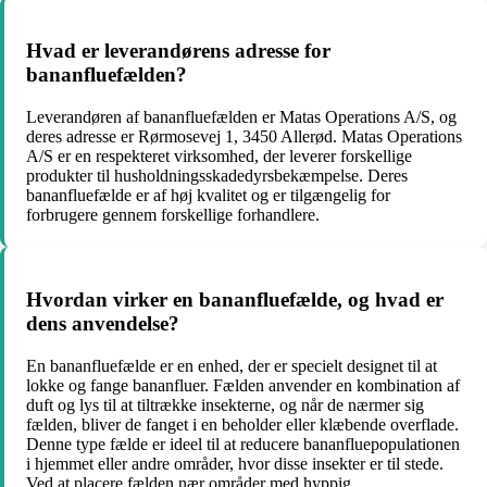
Hvad er leverandørens adresse for
bananfluefælden?
Leverandøren af bananfluefælden er Matas Operations A/S, og
deres adresse er Rørmosevej 1, 3450 Allerød. Matas Operations
A/S er en respekteret virksomhed, der leverer forskellige
produkter til husholdningsskadedyrsbekæmpelse. Deres
bananfluefælde er af høj kvalitet og er tilgængelig for
forbrugere gennem forskellige forhandlere.
Hvordan virker en bananfluefælde, og hvad er
dens anvendelse?
En bananfluefælde er en enhed, der er specielt designet til at
lokke og fange bananfluer. Fælden anvender en kombination af
duft og lys til at tiltrække insekterne, og når de nærmer sig
fælden, bliver de fanget i en beholder eller klæbende overflade.
Denne type fælde er ideel til at reducere bananfluepopulationen
i hjemmet eller andre områder, hvor disse insekter er til stede.
Ved at placere fælden nær områder med hyppig