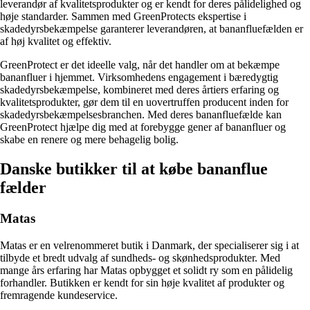
leverandør af kvalitetsprodukter og er kendt for deres pålidelighed og
høje standarder. Sammen med GreenProtects ekspertise i
skadedyrsbekæmpelse garanterer leverandøren, at bananfluefælden er
af høj kvalitet og effektiv.
GreenProtect er det ideelle valg, når det handler om at bekæmpe
bananfluer i hjemmet. Virksomhedens engagement i bæredygtig
skadedyrsbekæmpelse, kombineret med deres årtiers erfaring og
kvalitetsprodukter, gør dem til en uovertruffen producent inden for
skadedyrsbekæmpelsesbranchen. Med deres bananfluefælde kan
GreenProtect hjælpe dig med at forebygge gener af bananfluer og
skabe en renere og mere behagelig bolig.
Danske butikker til at købe bananflue
fælder
Matas
Matas er en velrenommeret butik i Danmark, der specialiserer sig i at
tilbyde et bredt udvalg af sundheds- og skønhedsprodukter. Med
mange års erfaring har Matas opbygget et solidt ry som en pålidelig
forhandler. Butikken er kendt for sin høje kvalitet af produkter og
fremragende kundeservice.