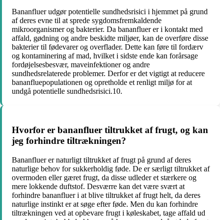
Bananfluer udgør potentielle sundhedsrisici i hjemmet på grund
af deres evne til at sprede sygdomsfremkaldende
mikroorganismer og bakterier. Da bananfluer er i kontakt med
affald, gødning og andre beskidte miljøer, kan de overføre disse
bakterier til fødevarer og overflader. Dette kan føre til fordærv
og kontaminering af mad, hvilket i sidste ende kan forårsage
fordøjelsesbesvær, maveinfektioner og andre
sundhedsrelaterede problemer. Derfor er det vigtigt at reducere
bananfluepopulationen og opretholde et renligt miljø for at
undgå potentielle sundhedsrisici.10.
Hvorfor er bananfluer tiltrukket af frugt, og kan
jeg forhindre tiltrækningen?
Bananfluer er naturligt tiltrukket af frugt på grund af deres
naturlige behov for sukkerholdig føde. De er særligt tiltrukket af
overmoden eller gæret frugt, da disse udleder et stærkere og
mere lokkende duftstof. Desværre kan det være svært at
forhindre bananfluer i at blive tiltrukket af frugt helt, da deres
naturlige instinkt er at søge efter føde. Men du kan forhindre
tiltrækningen ved at opbevare frugt i køleskabet, tage affald ud