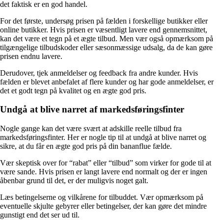
det faktisk er en god handel.
For det første, undersøg prisen på fælden i forskellige butikker eller
online butikker. Hvis prisen er væsentligt lavere end gennemsnittet,
kan det være et tegn på et ægte tilbud. Men vær også opmærksom på
tilgængelige tilbudskoder eller sæsonmæssige udsalg, da de kan gøre
prisen endnu lavere.
Derudover, tjek anmeldelser og feedback fra andre kunder. Hvis
fælden er blevet anbefalet af flere kunder og har gode anmeldelser, er
det et godt tegn på kvalitet og en ægte god pris.
Undgå at blive narret af markedsføringsfinter
Nogle gange kan det være svært at adskille reelle tilbud fra
markedsføringsfinter. Her er nogle tip til at undgå at blive narret og
sikre, at du får en ægte god pris på din bananflue fælde.
Vær skeptisk over for “rabat” eller “tilbud” som virker for gode til at
være sande. Hvis prisen er langt lavere end normalt og der er ingen
åbenbar grund til det, er der muligvis noget galt.
Læs betingelserne og vilkårene for tilbuddet. Vær opmærksom på
eventuelle skjulte gebyrer eller betingelser, der kan gøre det mindre
gunstigt end det ser ud til.