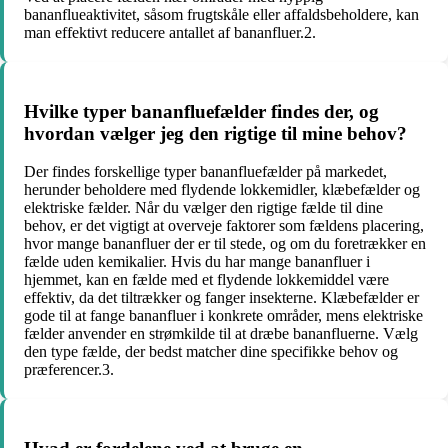
bananflueaktivitet, såsom frugtskåle eller affaldsbeholdere, kan
man effektivt reducere antallet af bananfluer.2.
Hvilke typer bananfluefælder findes der, og
hvordan vælger jeg den rigtige til mine behov?
Der findes forskellige typer bananfluefælder på markedet,
herunder beholdere med flydende lokkemidler, klæbefælder og
elektriske fælder. Når du vælger den rigtige fælde til dine
behov, er det vigtigt at overveje faktorer som fældens placering,
hvor mange bananfluer der er til stede, og om du foretrækker en
fælde uden kemikalier. Hvis du har mange bananfluer i
hjemmet, kan en fælde med et flydende lokkemiddel være
effektiv, da det tiltrækker og fanger insekterne. Klæbefælder er
gode til at fange bananfluer i konkrete områder, mens elektriske
fælder anvender en strømkilde til at dræbe bananfluerne. Vælg
den type fælde, der bedst matcher dine specifikke behov og
præferencer.3.