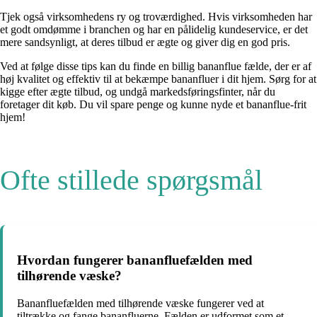
Tjek også virksomhedens ry og troværdighed. Hvis virksomheden har
et godt omdømme i branchen og har en pålidelig kundeservice, er det
mere sandsynligt, at deres tilbud er ægte og giver dig en god pris.
Ved at følge disse tips kan du finde en billig bananflue fælde, der er af
høj kvalitet og effektiv til at bekæmpe bananfluer i dit hjem. Sørg for at
kigge efter ægte tilbud, og undgå markedsføringsfinter, når du
foretager dit køb. Du vil spare penge og kunne nyde et bananflue-frit
hjem!
Ofte stillede spørgsmål
Hvordan fungerer bananfluefælden med
tilhørende væske?
Bananfluefælden med tilhørende væske fungerer ved at
tiltrække og fange bananfluerne. Fælden er udformet som et