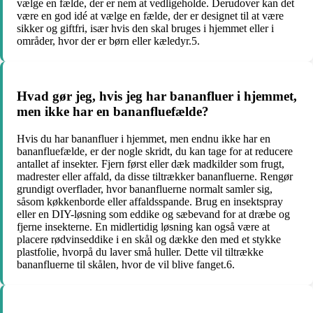
vælge en fælde, der er nem at vedligeholde. Derudover kan det
være en god idé at vælge en fælde, der er designet til at være
sikker og giftfri, især hvis den skal bruges i hjemmet eller i
områder, hvor der er børn eller kæledyr.5.
Hvad gør jeg, hvis jeg har bananfluer i hjemmet,
men ikke har en bananfluefælde?
Hvis du har bananfluer i hjemmet, men endnu ikke har en
bananfluefælde, er der nogle skridt, du kan tage for at reducere
antallet af insekter. Fjern først eller dæk madkilder som frugt,
madrester eller affald, da disse tiltrækker bananfluerne. Rengør
grundigt overflader, hvor bananfluerne normalt samler sig,
såsom køkkenborde eller affaldsspande. Brug en insektspray
eller en DIY-løsning som eddike og sæbevand for at dræbe og
fjerne insekterne. En midlertidig løsning kan også være at
placere rødvinseddike i en skål og dække den med et stykke
plastfolie, hvorpå du laver små huller. Dette vil tiltrække
bananfluerne til skålen, hvor de vil blive fanget.6.