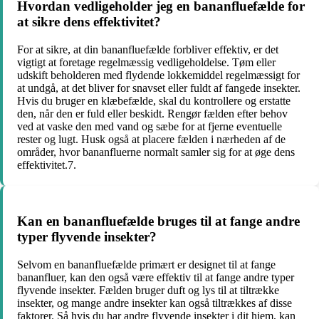
Hvordan vedligeholder jeg en bananfluefælde for
at sikre dens effektivitet?
For at sikre, at din bananfluefælde forbliver effektiv, er det
vigtigt at foretage regelmæssig vedligeholdelse. Tøm eller
udskift beholderen med flydende lokkemiddel regelmæssigt for
at undgå, at det bliver for snavset eller fuldt af fangede insekter.
Hvis du bruger en klæbefælde, skal du kontrollere og erstatte
den, når den er fuld eller beskidt. Rengør fælden efter behov
ved at vaske den med vand og sæbe for at fjerne eventuelle
rester og lugt. Husk også at placere fælden i nærheden af de
områder, hvor bananfluerne normalt samler sig for at øge dens
effektivitet.7.
Kan en bananfluefælde bruges til at fange andre
typer flyvende insekter?
Selvom en bananfluefælde primært er designet til at fange
bananfluer, kan den også være effektiv til at fange andre typer
flyvende insekter. Fælden bruger duft og lys til at tiltrække
insekter, og mange andre insekter kan også tiltrækkes af disse
faktorer. Så hvis du har andre flyvende insekter i dit hjem, kan