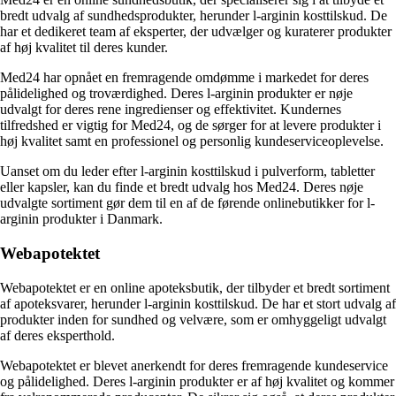
bredt udvalg af sundhedsprodukter, herunder l-arginin kosttilskud. De
har et dedikeret team af eksperter, der udvælger og kuraterer produkter
af høj kvalitet til deres kunder.
Med24 har opnået en fremragende omdømme i markedet for deres
pålidelighed og troværdighed. Deres l-arginin produkter er nøje
udvalgt for deres rene ingredienser og effektivitet. Kundernes
tilfredshed er vigtig for Med24, og de sørger for at levere produkter i
høj kvalitet samt en professionel og personlig kundeserviceoplevelse.
Uanset om du leder efter l-arginin kosttilskud i pulverform, tabletter
eller kapsler, kan du finde et bredt udvalg hos Med24. Deres nøje
udvalgte sortiment gør dem til en af de førende onlinebutikker for l-
arginin produkter i Danmark.
Webapotektet
Webapotektet er en online apoteksbutik, der tilbyder et bredt sortiment
af apoteksvarer, herunder l-arginin kosttilskud. De har et stort udvalg af
produkter inden for sundhed og velvære, som er omhyggeligt udvalgt
af deres eksperthold.
Webapotektet er blevet anerkendt for deres fremragende kundeservice
og pålidelighed. Deres l-arginin produkter er af høj kvalitet og kommer