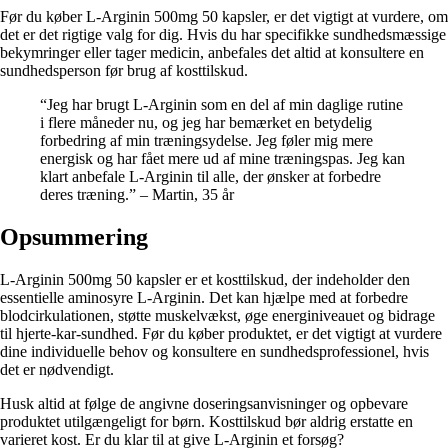
Før du køber L-Arginin 500mg 50 kapsler, er det vigtigt at vurdere, om
det er det rigtige valg for dig. Hvis du har specifikke sundhedsmæssige
bekymringer eller tager medicin, anbefales det altid at konsultere en
sundhedsperson før brug af kosttilskud.
“Jeg har brugt L-Arginin som en del af min daglige rutine
i flere måneder nu, og jeg har bemærket en betydelig
forbedring af min træningsydelse. Jeg føler mig mere
energisk og har fået mere ud af mine træningspas. Jeg kan
klart anbefale L-Arginin til alle, der ønsker at forbedre
deres træning.” – Martin, 35 år
Opsummering
L-Arginin 500mg 50 kapsler er et kosttilskud, der indeholder den
essentielle aminosyre L-Arginin. Det kan hjælpe med at forbedre
blodcirkulationen, støtte muskelvækst, øge energiniveauet og bidrage
til hjerte-kar-sundhed. Før du køber produktet, er det vigtigt at vurdere
dine individuelle behov og konsultere en sundhedsprofessionel, hvis
det er nødvendigt.
Husk altid at følge de angivne doseringsanvisninger og opbevare
produktet utilgængeligt for børn. Kosttilskud bør aldrig erstatte en
varieret kost. Er du klar til at give L-Arginin et forsøg?