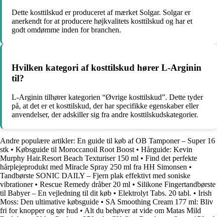
Dette kosttilskud er produceret af mærket Solgar. Solgar er
anerkendt for at producere højkvalitets kosttilskud og har et
godt omdømme inden for branchen.
Hvilken kategori af kosttilskud hører L-Arginin
til?
L-Arginin tilhører kategorien “Øvrige kosttilskud”. Dette tyder
på, at det er et kosttilskud, der har specifikke egenskaber eller
anvendelser, der adskiller sig fra andre kosttilskudskategorier.
Andre populære artikler:
En guide til køb af OB Tamponer – Super 16
stk
•
Købsguide til Moroccanoil Root Boost
•
Hårguide: Kevin
Murphy Hair.Resort Beach Texturiser 150 ml
•
Find det perfekte
hårplejeprodukt med Miracle Spray 250 ml fra HH Simonsen
•
Tandbørste SONIC DAILY – Fjern plak effektivt med soniske
vibrationer
•
Rescue Remedy dråber 20 ml
•
Silikone Fingertandbørste
til Babyer – En vejledning til dit køb
•
Elektrolyt Tabs. 20 tabl.
•
Irish
Moss: Den ultimative købsguide
•
SA Smoothing Cream 177 ml: Bliv
fri for knopper og tør hud
•
Alt du behøver at vide om Matas Mild