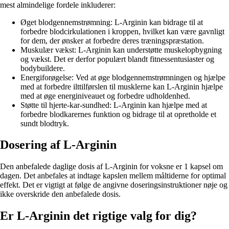
mest almindelige fordele inkluderer:
Øget blodgennemstrømning: L-Arginin kan bidrage til at
forbedre blodcirkulationen i kroppen, hvilket kan være gavnligt
for dem, der ønsker at forbedre deres træningspræstation.
Muskulær vækst: L-Arginin kan understøtte muskelopbygning
og vækst. Det er derfor populært blandt fitnessentusiaster og
bodybuildere.
Energiforøgelse: Ved at øge blodgennemstrømningen og hjælpe
med at forbedre ilttilførslen til musklerne kan L-Arginin hjælpe
med at øge energiniveauet og forbedre udholdenhed.
Støtte til hjerte-kar-sundhed: L-Arginin kan hjælpe med at
forbedre blodkarernes funktion og bidrage til at opretholde et
sundt blodtryk.
Dosering af L-Arginin
Den anbefalede daglige dosis af L-Arginin for voksne er 1 kapsel om
dagen. Det anbefales at indtage kapslen mellem måltiderne for optimal
effekt. Det er vigtigt at følge de angivne doseringsinstruktioner nøje og
ikke overskride den anbefalede dosis.
Er L-Arginin det rigtige valg for dig?