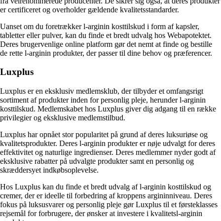
fra velrenommerede producenter. De sikrer sig også, at deres produkter
er certificeret og overholder gældende kvalitetsstandarder.
Uanset om du foretrækker l-arginin kosttilskud i form af kapsler,
tabletter eller pulver, kan du finde et bredt udvalg hos Webapotektet.
Deres brugervenlige online platform gør det nemt at finde og bestille
de rette l-arginin produkter, der passer til dine behov og præferencer.
Luxplus
Luxplus er en eksklusiv medlemsklub, der tilbyder et omfangsrigt
sortiment af produkter inden for personlig pleje, herunder l-arginin
kosttilskud. Medlemskabet hos Luxplus giver dig adgang til en række
privilegier og eksklusive medlemstilbud.
Luxplus har opnået stor popularitet på grund af deres luksuriøse og
kvalitetsprodukter. Deres l-arginin produkter er nøje udvalgt for deres
effektivitet og naturlige ingredienser. Deres medlemmer nyder godt af
eksklusive rabatter på udvalgte produkter samt en personlig og
skræddersyet indkøbsoplevelse.
Hos Luxplus kan du finde et bredt udvalg af l-arginin kosttilskud og
cremer, der er ideelle til forbedring af kroppens argininniveau. Deres
fokus på luksusvarer og personlig pleje gør Luxplus til et førsteklasses
rejsemål for forbrugere, der ønsker at investere i kvalitetsl-arginin