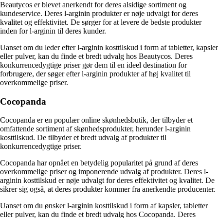
Beautycos er blevet anerkendt for deres alsidige sortiment og
kundeservice. Deres l-arginin produkter er nøje udvalgt for deres
kvalitet og effektivitet. De sørger for at levere de bedste produkter
inden for l-arginin til deres kunder.
Uanset om du leder efter l-arginin kosttilskud i form af tabletter, kapsler
eller pulver, kan du finde et bredt udvalg hos Beautycos. Deres
konkurrencedygtige priser gør dem til en ideel destination for
forbrugere, der søger efter l-arginin produkter af høj kvalitet til
overkommelige priser.
Cocopanda
Cocopanda er en populær online skønhedsbutik, der tilbyder et
omfattende sortiment af skønhedsprodukter, herunder l-arginin
kosttilskud. De tilbyder et bredt udvalg af produkter til
konkurrencedygtige priser.
Cocopanda har opnået en betydelig popularitet på grund af deres
overkommelige priser og imponerende udvalg af produkter. Deres l-
arginin kosttilskud er nøje udvalgt for deres effektivitet og kvalitet. De
sikrer sig også, at deres produkter kommer fra anerkendte producenter.
Uanset om du ønsker l-arginin kosttilskud i form af kapsler, tabletter
eller pulver, kan du finde et bredt udvalg hos Cocopanda. Deres