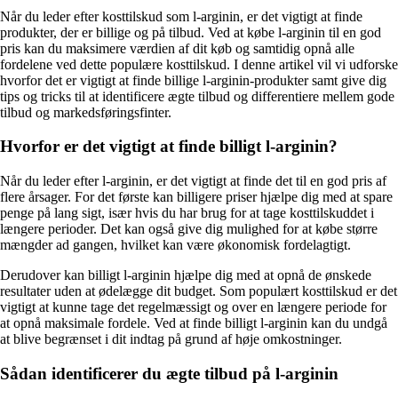
Når du leder efter kosttilskud som l-arginin, er det vigtigt at finde
produkter, der er billige og på tilbud. Ved at købe l-arginin til en god
pris kan du maksimere værdien af dit køb og samtidig opnå alle
fordelene ved dette populære kosttilskud. I denne artikel vil vi udforske
hvorfor det er vigtigt at finde billige l-arginin-produkter samt give dig
tips og tricks til at identificere ægte tilbud og differentiere mellem gode
tilbud og markedsføringsfinter.
Hvorfor er det vigtigt at finde billigt l-arginin?
Når du leder efter l-arginin, er det vigtigt at finde det til en god pris af
flere årsager. For det første kan billigere priser hjælpe dig med at spare
penge på lang sigt, især hvis du har brug for at tage kosttilskuddet i
længere perioder. Det kan også give dig mulighed for at købe større
mængder ad gangen, hvilket kan være økonomisk fordelagtigt.
Derudover kan billigt l-arginin hjælpe dig med at opnå de ønskede
resultater uden at ødelægge dit budget. Som populært kosttilskud er det
vigtigt at kunne tage det regelmæssigt og over en længere periode for
at opnå maksimale fordele. Ved at finde billigt l-arginin kan du undgå
at blive begrænset i dit indtag på grund af høje omkostninger.
Sådan identificerer du ægte tilbud på l-arginin