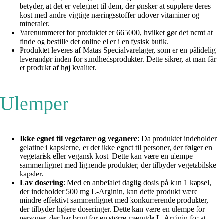
betyder, at det er velegnet til dem, der ønsker at supplere deres
kost med andre vigtige næringsstoffer udover vitaminer og
mineraler.
Varenummeret for produktet er 665000, hvilket gør det nemt at
finde og bestille det online eller i en fysisk butik.
Produktet leveres af Matas Specialvarelager, som er en pålidelig
leverandør inden for sundhedsprodukter. Dette sikrer, at man får
et produkt af høj kvalitet.
Ulemper
Ikke egnet til vegetarer og veganere
: Da produktet indeholder
gelatine i kapslerne, er det ikke egnet til personer, der følger en
vegetarisk eller vegansk kost. Dette kan være en ulempe
sammenlignet med lignende produkter, der tilbyder vegetabilske
kapsler.
Lav dosering
: Med en anbefalet daglig dosis på kun 1 kapsel,
der indeholder 500 mg L-Arginin, kan dette produkt være
mindre effektivt sammenlignet med konkurrerende produkter,
der tilbyder højere doseringer. Dette kan være en ulempe for
personer, der har brug for en større mængde L-Arginin for at