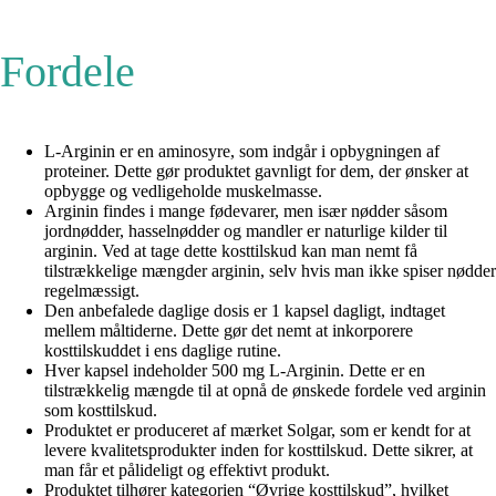
Fordele
L-Arginin er en aminosyre, som indgår i opbygningen af
proteiner. Dette gør produktet gavnligt for dem, der ønsker at
opbygge og vedligeholde muskelmasse.
Arginin findes i mange fødevarer, men især nødder såsom
jordnødder, hasselnødder og mandler er naturlige kilder til
arginin. Ved at tage dette kosttilskud kan man nemt få
tilstrækkelige mængder arginin, selv hvis man ikke spiser nødder
regelmæssigt.
Den anbefalede daglige dosis er 1 kapsel dagligt, indtaget
mellem måltiderne. Dette gør det nemt at inkorporere
kosttilskuddet i ens daglige rutine.
Hver kapsel indeholder 500 mg L-Arginin. Dette er en
tilstrækkelig mængde til at opnå de ønskede fordele ved arginin
som kosttilskud.
Produktet er produceret af mærket Solgar, som er kendt for at
levere kvalitetsprodukter inden for kosttilskud. Dette sikrer, at
man får et pålideligt og effektivt produkt.
Produktet tilhører kategorien “Øvrige kosttilskud”, hvilket