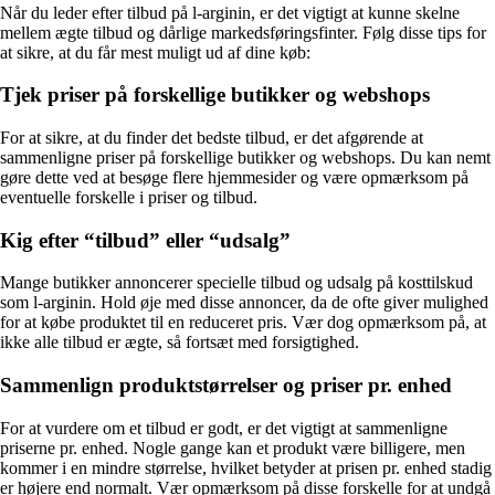
Når du leder efter tilbud på l-arginin, er det vigtigt at kunne skelne
mellem ægte tilbud og dårlige markedsføringsfinter. Følg disse tips for
at sikre, at du får mest muligt ud af dine køb:
Tjek priser på forskellige butikker og webshops
For at sikre, at du finder det bedste tilbud, er det afgørende at
sammenligne priser på forskellige butikker og webshops. Du kan nemt
gøre dette ved at besøge flere hjemmesider og være opmærksom på
eventuelle forskelle i priser og tilbud.
Kig efter “tilbud” eller “udsalg”
Mange butikker annoncerer specielle tilbud og udsalg på kosttilskud
som l-arginin. Hold øje med disse annoncer, da de ofte giver mulighed
for at købe produktet til en reduceret pris. Vær dog opmærksom på, at
ikke alle tilbud er ægte, så fortsæt med forsigtighed.
Sammenlign produktstørrelser og priser pr. enhed
For at vurdere om et tilbud er godt, er det vigtigt at sammenligne
priserne pr. enhed. Nogle gange kan et produkt være billigere, men
kommer i en mindre størrelse, hvilket betyder at prisen pr. enhed stadig
er højere end normalt. Vær opmærksom på disse forskelle for at undgå