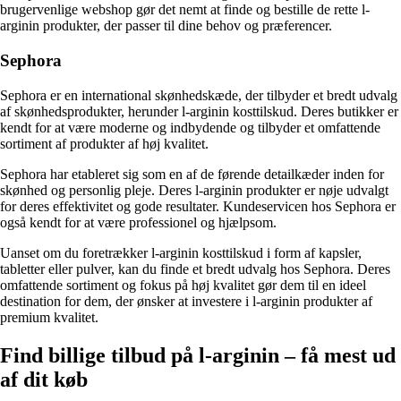
brugervenlige webshop gør det nemt at finde og bestille de rette l-
arginin produkter, der passer til dine behov og præferencer.
Sephora
Sephora er en international skønhedskæde, der tilbyder et bredt udvalg
af skønhedsprodukter, herunder l-arginin kosttilskud. Deres butikker er
kendt for at være moderne og indbydende og tilbyder et omfattende
sortiment af produkter af høj kvalitet.
Sephora har etableret sig som en af de førende detailkæder inden for
skønhed og personlig pleje. Deres l-arginin produkter er nøje udvalgt
for deres effektivitet og gode resultater. Kundeservicen hos Sephora er
også kendt for at være professionel og hjælpsom.
Uanset om du foretrækker l-arginin kosttilskud i form af kapsler,
tabletter eller pulver, kan du finde et bredt udvalg hos Sephora. Deres
omfattende sortiment og fokus på høj kvalitet gør dem til en ideel
destination for dem, der ønsker at investere i l-arginin produkter af
premium kvalitet.
Find billige tilbud på l-arginin – få mest ud
af dit køb