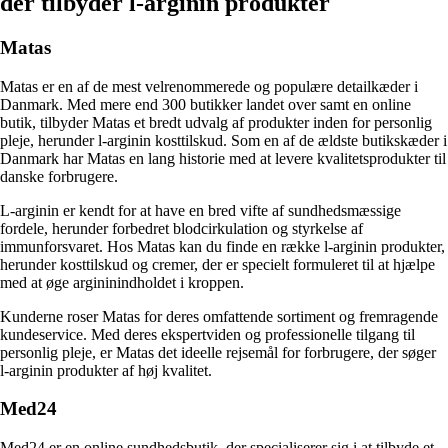
der tilbyder l-arginin produkter
Matas
Matas er en af de mest velrenommerede og populære detailkæder i
Danmark. Med mere end 300 butikker landet over samt en online
butik, tilbyder Matas et bredt udvalg af produkter inden for personlig
pleje, herunder l-arginin kosttilskud. Som en af de ældste butikskæder i
Danmark har Matas en lang historie med at levere kvalitetsprodukter til
danske forbrugere.
L-arginin er kendt for at have en bred vifte af sundhedsmæssige
fordele, herunder forbedret blodcirkulation og styrkelse af
immunforsvaret. Hos Matas kan du finde en række l-arginin produkter,
herunder kosttilskud og cremer, der er specielt formuleret til at hjælpe
med at øge argininindholdet i kroppen.
Kunderne roser Matas for deres omfattende sortiment og fremragende
kundeservice. Med deres ekspertviden og professionelle tilgang til
personlig pleje, er Matas det ideelle rejsemål for forbrugere, der søger
l-arginin produkter af høj kvalitet.
Med24
Med24 er en online sundhedsbutik, der specialiserer sig i at tilbyde et