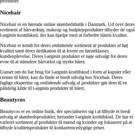
produkter.
Nicehair
Nicehair er en førende online skønhedsbutik i Danmark. Ud over deres
sortiment af hårværktøj, makeup og hudplejeprodukter tilbyder de også
l-arginin kosttilskud, der kan hjælpe med at forbedre hårets kvalitet.
Nicehair er kendt for deres omfattende sortiment af produkter af høj
kvalitet samt deres dedikation til at levere en førsteklasses
kundeoplevelse. Deres l-arginin produkter er nøje udvalgt for deres
evne til at stimulere hårvækst og styrke håret.
Uanset om du har brug for l-arginin kosttilskud i form af kapsler eller
cremer til håret, kan du finde et bredt udvalg hos Nicehair. Deres
faglige ekspertise og omfattende udvalg af produkter gør dem til en
pålidelig kilde til l-arginin produkter til håret.
Beautycos
Beautycos er en online butik, der specialiserer sig i at tilbyde et bredt
udvalg af skønhedsprodukter, herunder l-arginin kosttilskud. De har et
varieret sortiment af produkter til mænd og kvinder og fokuserer på at
tilbyde kvalitetsprodukter til konkurrencedygtige priser.