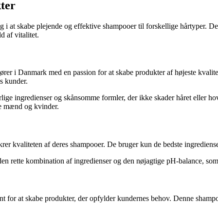
ter
g i at skabe plejende og effektive shampooer til forskellige hårtyper. De
 af vitalitet.
isører i Danmark med en passion for at skabe produkter af højeste kvali
es kunder.
urlige ingredienser og skånsomme formler, der ikke skader håret eller h
de mænd og kvinder.
rer kvaliteten af deres shampooer. De bruger kun de bedste ingredienser
n rette kombination af ingredienser og den nøjagtige pH-balance, som e
for at skabe produkter, der opfylder kundernes behov. Denne shampoo