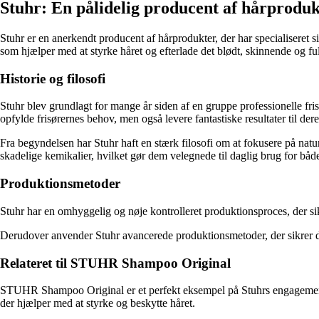
Stuhr: En pålidelig producent af hårproduk
Stuhr er en anerkendt producent af hårprodukter, der har specialiseret si
som hjælper med at styrke håret og efterlade det blødt, skinnende og fuld
Historie og filosofi
Stuhr blev grundlagt for mange år siden af en gruppe professionelle fr
opfylde frisørernes behov, men også levere fantastiske resultater til der
Fra begyndelsen har Stuhr haft en stærk filosofi om at fokusere på nat
skadelige kemikalier, hvilket gør dem velegnede til daglig brug for bå
Produktionsmetoder
Stuhr har en omhyggelig og nøje kontrolleret produktionsproces, der sik
Derudover anvender Stuhr avancerede produktionsmetoder, der sikrer de
Relateret til STUHR Shampoo Original
STUHR Shampoo Original er et perfekt eksempel på Stuhrs engagement 
der hjælper med at styrke og beskytte håret.