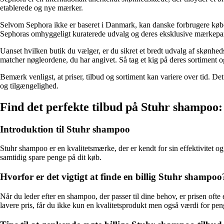
etablerede og nye mærker.
Selvom Sephora ikke er baseret i Danmark, kan danske forbrugere købe p
Sephoras omhyggeligt kuraterede udvalg og deres eksklusive mærkepartn
Uanset hvilken butik du vælger, er du sikret et bredt udvalg af skønhed
matcher nøgleordene, du har angivet. Så tag et kig på deres sortiment 
Bemærk venligst, at priser, tilbud og sortiment kan variere over tid. De
og tilgængelighed.
Find det perfekte tilbud på Stuhr shampoo: 
Introduktion til Stuhr shampoo
Stuhr shampoo er en kvalitetsmærke, der er kendt for sin effektivitet o
samtidig spare penge på dit køb.
Hvorfor er det vigtigt at finde en billig Stuhr shampoo
Når du leder efter en shampoo, der passer til dine behov, er prisen oft
lavere pris, får du ikke kun en kvalitetsprodukt men også værdi for pe