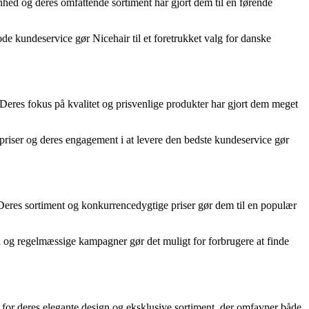
nhed og deres omfattende sortiment har gjort dem til en førende
de kundeservice gør Nicehair til et foretrukket valg for danske
Deres fokus på kvalitet og prisvenlige produkter har gjort dem meget
riser og deres engagement i at levere den bedste kundeservice gør
. Deres sortiment og konkurrencedygtige priser gør dem til en populær
 og regelmæssige kampagner gør det muligt for forbrugere at finde
 for deres elegante design og eksklusive sortiment, der omfavner både