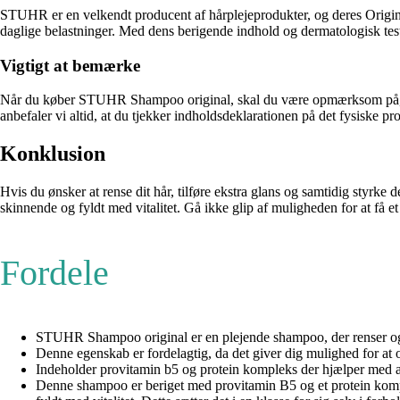
STUHR er en velkendt producent af hårplejeprodukter, og deres Origina
daglige belastninger. Med dens berigende indhold og dermatologisk teste
Vigtigt at bemærke
Når du køber STUHR Shampoo original, skal du være opmærksom på, at 
anbefaler vi altid, at du tjekker indholdsdeklarationen på det fysiske pr
Konklusion
Hvis du ønsker at rense dit hår, tilføre ekstra glans og samtidig styrke
skinnende og fyldt med vitalitet. Gå ikke glip af muligheden for at f
Fordele
STUHR Shampoo original er en plejende shampoo, der renser og ti
Denne egenskab er fordelagtig, da det giver dig mulighed for at op
Indeholder provitamin b5 og protein kompleks der hjælper med at st
Denne shampoo er beriget med provitamin B5 og et protein komple