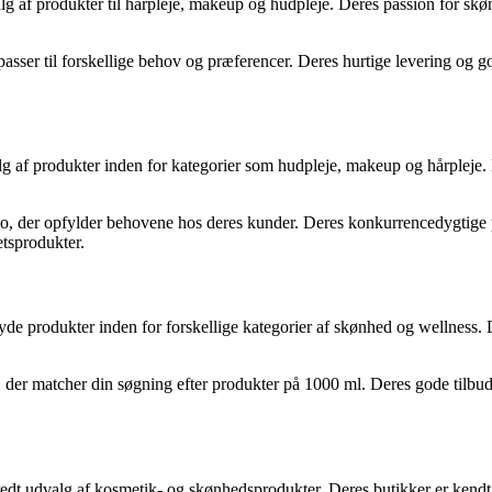
lg af produkter til hårpleje, makeup og hudpleje. Deres passion for skø
asser til forskellige behov og præferencer. Deres hurtige levering og go
lg af produkter inden for kategorier som hudpleje, makeup og hårpleje. 
, der opfylder behovene hos deres kunder. Deres konkurrencedygtige p
etsprodukter.
lbyde produkter inden for forskellige kategorier af skønhed og wellness
der matcher din søgning efter produkter på 1000 ml. Deres gode tilbud
redt udvalg af kosmetik- og skønhedsprodukter. Deres butikker er kendt