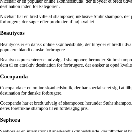
Nicehair er en populær online skønhedsbutik, der tilbyder et bredt udva
destination inden for kategorien.
Nicehair har en bred vifte af shampooer, inklusive Stuhr shampoo, der p
forbrugere, der søger efter produkter af høj kvalitet.
Beautycos
Beautycos er en dansk online skønhedsbutik, der tilbyder et bredt udva
populære blandt danske forbrugere.
Beautycos præsenterer et udvalg af shampooer, herunder Stuhr shampoo
dem til en attraktiv destination for forbrugere, der ønsker at opnå kvalit
Cocopanda
Cocopanda er en online skønhedsbutik, der har specialiseret sig i at ti
destination for danske forbrugere.
Cocopanda har et bredt udvalg af shampooer, herunder Stuhr shampoo, 
deres foretrukne shampoo til en fordelagtig pris.
Sephora
Sephora er en internationalt anerkendt skønhedskæde, der tilbyder et b