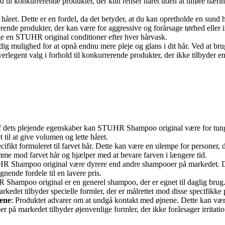
hold til konkurrerende produkter, der kun renser håret uden at tilføre næri
ret. Dette er en fordel, da det betyder, at du kan opretholde en sund 
rende produkter, der kan være for aggressive og forårsage tørhed eller ir
uge en STUHR original conditioner efter hver hårvask.
 dig mulighed for at opnå endnu mere pleje og glans i dit hår. Ved at 
erlegent valg i forhold til konkurrerende produkter, der ikke tilbyder en
f dets plejende egenskaber kan STUHR Shampoo original være for tungt 
til at give volumen og lette håret.
ikt formuleret til farvet hår. Dette kan være en ulempe for personer, d
mme mod farvet hår og hjælper med at bevare farven i længere tid.
R Shampoo original være dyrere end andre shampooer på markedet. Dett
ende fordele til en lavere pris.
Shampoo original er en generel shampoo, der er egnet til daglig brug
kedet tilbyder specielle formler, der er målrettet mod disse specifikke
nene
: Produktet advarer om at undgå kontakt med øjnene. Dette kan væ
 på markedet tilbyder øjenvenlige formler, der ikke forårsager irritat