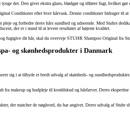
ynge det. Den giver ekstra glans, blødgør og tilfører fugt, hvilket gør d
nal Conditioner efter hver hårvask. Denne conditioner bidrager til at giv
pleje og forbedre deres hårs sundhed og udseende. Med Stuhrs dedikation
nt, der er i stand til at levere resultater af højeste kvalitet.
og fugtgive dit hår, skal du overveje STUHR Shampoo Original fra Stuhr
 spa- og skønhedsprodukter i Danmark
serer sig i at tilbyde et bredt udvalg af skønheds- og sundhedsprodukte
t fra makeup og hudpleje til kosttilskud og hårfarver. Deres ekspertise
rodukter, der matcher de nøgleord, du har angivet. Deres udvalg af Stuh