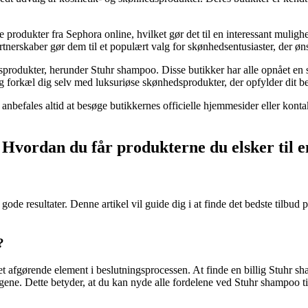
rodukter fra Sephora online, hvilket gør det til en interessant muligh
erskaber gør dem til et populært valg for skønhedsentusiaster, der øns
sprodukter, herunder Stuhr shampoo. Disse butikker har alle opnået en s
og forkæl dig selv med luksuriøse skønhedsprodukter, der opfylder dit b
t anbefales altid at besøge butikkernes officielle hjemmesider eller kon
Hvordan du får produkterne du elsker til en
g gode resultater. Denne artikel vil guide dig i at finde det bedste til
?
e et afgørende element i beslutningsprocessen. At finde en billig Stuhr 
ngene. Dette betyder, at du kan nyde alle fordelene ved Stuhr shampoo t