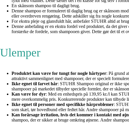
fyldt med vitalitet. Dette sætter det i en klasse for sig selv i for
En skånsom shampoo til dagligt brug.
Denne shampoo er formuleret til daglig brug og er skånsom mod hå
eller overdreven rengøring. Dette adskiller sig fra nogle konkurre
For ekstra pleje og glansfuldt hår, anbefaler STUHR altid at br
Denne anbefaling er en ekstra fordel ved produktet, da det giver
forstærke de fordele, som shampooen giver. Dette gør det til et ov
Ulemper
Produktet kan være for tungt for nogle hårtyper
: På grund a
attraktivt sammenlignet med shampooer, der er specielt formuleret 
Ikke egnet til farvet hår
: STUHR Shampoo original er ikke specif
shampooer på markedet tilbyder specielle formler, der er skånso
Kan være for dyr
: Med en enhedspris på 139,95 kr./l kan STUH
mere overkommelig pris. Konkurrerende produkter kan tilbyde lign
Ikke egnet til personer med specifikke hårproblemer
: STUHR 
som skæl, tør hovedbund eller fedtet hår. Andre shampooer på mar
Kan forårsage irritation, hvis det kommer i kontakt med øj
shampoo, der er sikker at bruge omkring øjnene. Andre shampooer