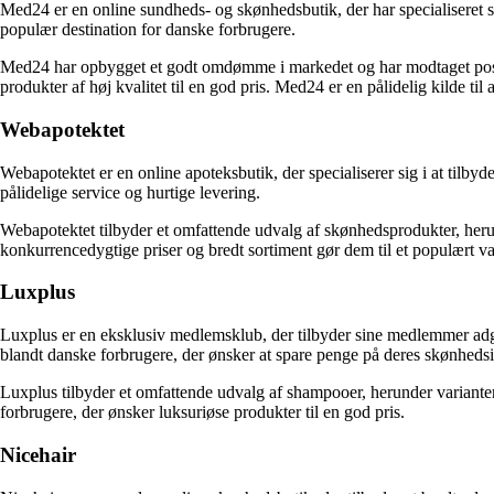
Med24 er en online sundheds- og skønhedsbutik, der har specialiseret sig
populær destination for danske forbrugere.
Med24 har opbygget et godt omdømme i markedet og har modtaget posit
produkter af høj kvalitet til en god pris. Med24 er en pålidelig kilde t
Webapotektet
Webapotektet er en online apoteksbutik, der specialiserer sig i at tilb
pålidelige service og hurtige levering.
Webapotektet tilbyder et omfattende udvalg af skønhedsprodukter, herun
konkurrencedygtige priser og bredt sortiment gør dem til et populært va
Luxplus
Luxplus er en eksklusiv medlemsklub, der tilbyder sine medlemmer adgan
blandt danske forbrugere, der ønsker at spare penge på deres skønheds
Luxplus tilbyder et omfattende udvalg af shampooer, herunder varianter
forbrugere, der ønsker luksuriøse produkter til en god pris.
Nicehair