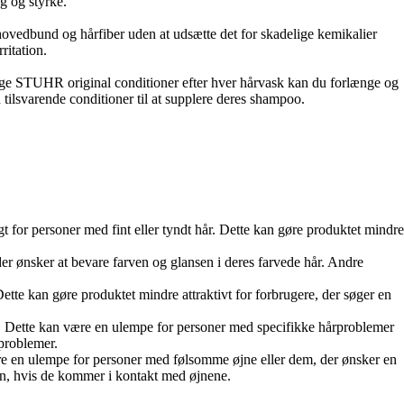
ng og styrke.
hovedbund og hårfiber uden at udsætte det for skadelige kemikalier
ritation.
bruge STUHR original conditioner efter hver hårvask kan du forlænge og
 tilsvarende conditioner til at supplere deres shampoo.
for personer med fint eller tyndt hår. Dette kan gøre produktet mindre
er ønsker at bevare farven og glansen i deres farvede hår. Andre
e kan gøre produktet mindre attraktivt for forbrugere, der søger en
. Dette kan være en ulempe for personer med specifikke hårproblemer
 problemer.
re en ulempe for personer med følsomme øjne eller dem, der ønsker en
ion, hvis de kommer i kontakt med øjnene.