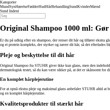
Kategorier
Mund
Syn
Hørelse
Fødder
Hud
Hår
Behandling
Sund
Kvinder
Mænd
Sund Indeni
Original Shampoo 1000 ml: Gør 
Er du på udkig efter en shampoo, der renser dit hår og tilfører ekstra
og et protein kompleks, der styrker og nærer dit hår, så det efterlades blø
Pleje og beskyttelse til dit hår
Original Shampoo fra STUHR giver ikke kun glans, men den indeholder og
dermatologisk testet, så du kan være sikker på, at det er skånsomt for 
En komplet hårplejerutine
For at opnå ekstra pleje og maksimal glans anbefaler STUHR altid at b
og en komplet hårplejerutine.
Kvalitetsprodukter til stærkt hår