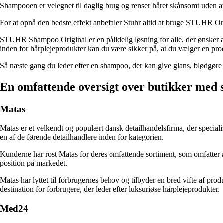
Shampooen er velegnet til daglig brug og renser håret skånsomt uden at t
For at opnå den bedste effekt anbefaler Stuhr altid at bruge STUHR Origi
STUHR Shampoo Original er en pålidelig løsning for alle, der ønsker at 
inden for hårplejeprodukter kan du være sikker på, at du vælger en produce
Så næste gang du leder efter en shampoo, der kan give glans, blødgøre 
En omfattende oversigt over butikker med
Matas
Matas er et velkendt og populært dansk detailhandelsfirma, der speciali
en af de førende detailhandlere inden for kategorien.
Kunderne har rost Matas for deres omfattende sortiment, som omfatter al
position på markedet.
Matas har lyttet til forbrugernes behov og tilbyder en bred vifte af p
destination for forbrugere, der leder efter luksuriøse hårplejeprodukter.
Med24