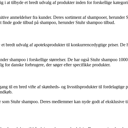
 i at tilbyde et bredt udvalg af produkter inden for forskellige kategori
ive anmeldelser fra kunder. Deres sortiment af shampooer, herunder S
il at finde gode tilbud på shampoo, herunder Stuhr shampoo tilbud.
yde et bredt udvalg af apoteksprodukter til konkurrencedygtige priser. 
der shampoo i forskellige størrelser. De har også Stuhr shampoo 1000 ml
lg for danske forbrugere, der søger efter specifikke produkter.
g til en bred vifte af skønheds- og livsstilsprodukter til fordelagtige
indkøb.
 som Stuhr shampoo. Deres medlemmer kan nyde godt af eksklusive tilbud