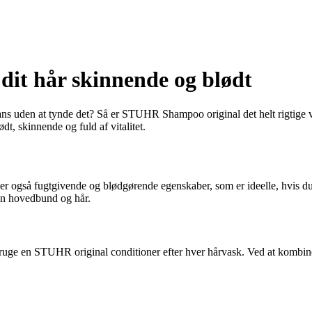
dit hår skinnende og blødt
 glans uden at tynde det? Så er STUHR Shampoo original det helt rigtig
dt, skinnende og fuld af vitalitet.
så fugtgivende og blødgørende egenskaber, som er ideelle, hvis du har 
din hovedbund og hår.
ruge en STUHR original conditioner efter hver hårvask. Ved at kombine