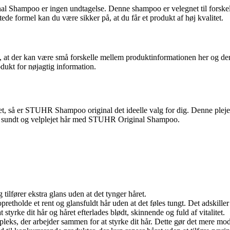
l Shampoo er ingen undtagelse. Denne shampoo er velegnet til forskell
de formel kan du være sikker på, at du får et produkt af høj kvalitet.
der kan være små forskelle mellem produktinformationen her og den f
odukt for nøjagtig information.
 det, så er STUHR Shampoo original det ideelle valg for dig. Denne pleje
å et sundt og velplejet hår med STUHR Original Shampoo.
lfører ekstra glans uden at det tynger håret.
retholde et rent og glansfuldt hår uden at det føles tungt. Det adskiller 
yrke dit hår og håret efterlades blødt, skinnende og fuld af vitalitet.
ks, der arbejder sammen for at styrke dit hår. Dette gør det mere mods