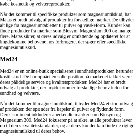
købe kosmetik og velværeprodukter.
Når det kommer til specifikke produkter som magnesiumtilskud, har
Matas et bredt udvalg af produkter fra forskellige mærker. De tilbyder
alt lige fra magnesiumtabletter til pulver og væskeform. Kunder kan
finde produkter fra mærker som Biosym, Magnesium 300 og mange
flere. Matas sikrer, at deres udvalg er omfattende og opdateret for at
imødekomme behovene hos forbrugere, der søger efter specifikke
magnesiumtilskud.
Med24
Med24 er en online-butik specialiseret i sundhedsprodukter, herunder
kosttilskud. De har opnået en solid position på markedet takket være
deres pålidelige service og kvalitetsprodukter. Med24 har et bredt
udvalg af produkter, der imødekommer forskellige behov inden for
sundhed og velvære.
Når det kommer til magnesiumtilskud, tilbyder Med24 et stort udvalg
af produkter, der spænder fra kapsler til pulver og flydende form.
Deres sortiment inkluderer anerkendte mærker som Biosym og
Magnesium 300. Med24 fokuserer på at sikre, at alle produkter lever
op til deres kvalitetsstandarder, og at deres kunder kan finde de rigtige
magnesiumtilskud til deres behov.