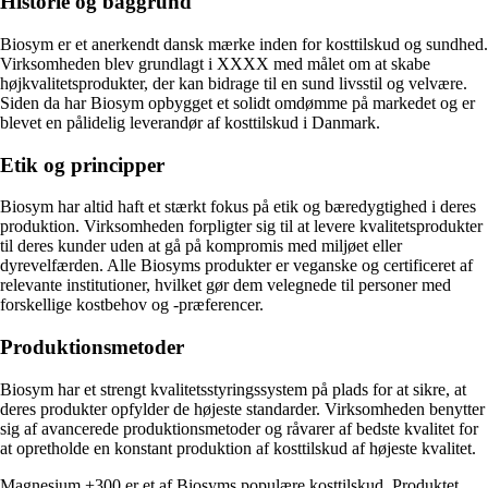
Historie og baggrund
Biosym er et anerkendt dansk mærke inden for kosttilskud og sundhed.
Virksomheden blev grundlagt i XXXX med målet om at skabe
højkvalitetsprodukter, der kan bidrage til en sund livsstil og velvære.
Siden da har Biosym opbygget et solidt omdømme på markedet og er
blevet en pålidelig leverandør af kosttilskud i Danmark.
Etik og principper
Biosym har altid haft et stærkt fokus på etik og bæredygtighed i deres
produktion. Virksomheden forpligter sig til at levere kvalitetsprodukter
til deres kunder uden at gå på kompromis med miljøet eller
dyrevelfærden. Alle Biosyms produkter er veganske og certificeret af
relevante institutioner, hvilket gør dem velegnede til personer med
forskellige kostbehov og -præferencer.
Produktionsmetoder
Biosym har et strengt kvalitetsstyringssystem på plads for at sikre, at
deres produkter opfylder de højeste standarder. Virksomheden benytter
sig af avancerede produktionsmetoder og råvarer af bedste kvalitet for
at opretholde en konstant produktion af kosttilskud af højeste kvalitet.
Magnesium +300 er et af Biosyms populære kosttilskud. Produktet