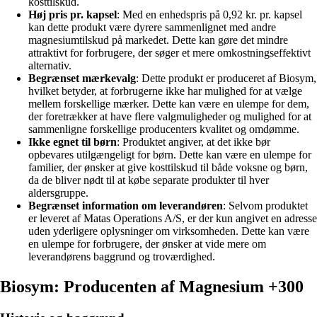
kosttilskud.
Høj pris pr. kapsel
: Med en enhedspris på 0,92 kr. pr. kapsel
kan dette produkt være dyrere sammenlignet med andre
magnesiumtilskud på markedet. Dette kan gøre det mindre
attraktivt for forbrugere, der søger et mere omkostningseffektivt
alternativ.
Begrænset mærkevalg
: Dette produkt er produceret af Biosym,
hvilket betyder, at forbrugerne ikke har mulighed for at vælge
mellem forskellige mærker. Dette kan være en ulempe for dem,
der foretrækker at have flere valgmuligheder og mulighed for at
sammenligne forskellige producenters kvalitet og omdømme.
Ikke egnet til børn
: Produktet angiver, at det ikke bør
opbevares utilgængeligt for børn. Dette kan være en ulempe for
familier, der ønsker at give kosttilskud til både voksne og børn,
da de bliver nødt til at købe separate produkter til hver
aldersgruppe.
Begrænset information om leverandøren
: Selvom produktet
er leveret af Matas Operations A/S, er der kun angivet en adresse
uden yderligere oplysninger om virksomheden. Dette kan være
en ulempe for forbrugere, der ønsker at vide mere om
leverandørens baggrund og troværdighed.
Biosym: Producenten af Magnesium +300