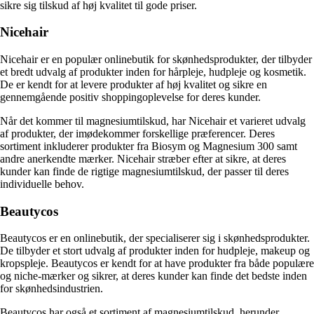
sikre sig tilskud af høj kvalitet til gode priser.
Nicehair
Nicehair er en populær onlinebutik for skønhedsprodukter, der tilbyder
et bredt udvalg af produkter inden for hårpleje, hudpleje og kosmetik.
De er kendt for at levere produkter af høj kvalitet og sikre en
gennemgående positiv shoppingoplevelse for deres kunder.
Når det kommer til magnesiumtilskud, har Nicehair et varieret udvalg
af produkter, der imødekommer forskellige præferencer. Deres
sortiment inkluderer produkter fra Biosym og Magnesium 300 samt
andre anerkendte mærker. Nicehair stræber efter at sikre, at deres
kunder kan finde de rigtige magnesiumtilskud, der passer til deres
individuelle behov.
Beautycos
Beautycos er en onlinebutik, der specialiserer sig i skønhedsprodukter.
De tilbyder et stort udvalg af produkter inden for hudpleje, makeup og
kropspleje. Beautycos er kendt for at have produkter fra både populære
og niche-mærker og sikrer, at deres kunder kan finde det bedste inden
for skønhedsindustrien.
Beautycos har også et sortiment af magnesiumtilskud, herunder