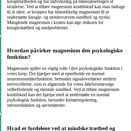
knogletætheden og har indvirkning på mineraliseringen af ​​
tænderne. Ved at tilføre magnesium kosttilskud kan man bidrage
til at sikre, at kroppen har tilstrækkelig magnesium til at
understøtte knogle- og tændervævets sundhed og styrke.
Manglende magnesium i kosten kan øge risikoen for
knogleskørhed og tandproblemer.
Hvordan påvirker magnesium den psykologiske
funktion?
Magnesium spiller en vigtig rolle i den psykologiske funktion i
vores krop. Det hjælper med at opretholde en normal
neurotransmitterfunktion, herunder signaloverførsel mellem
nervecellerne, som er afgørende for vores følelsesmæssige
velbefindende og mentale sundhed. Ved at tilføre magnesium
kosttilskud kan det hjælpe med at understøtte en normal
psykologisk funktion, herunder humørregulering,
stressreduktion og søvnmønstre.
Hvad er fordelene ved at mindske træthed og