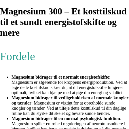
Magnesium 300 – Et kosttilskud
til et sundt energistofskifte og
mere
Fordele
Magnesium bidrager til et normalt energistofskifte
:
Magnesium er afgørende for kroppens energiproduktion. Ved at
tage dette kosttilskud sikrer du, at dit energistofskifte fungerer
optimalt, hvilket kan hjælpe med at øge din energi og vitalitet.
Magnesium bidrager til vedligeholdelsen af normale knogler
og tænder
: Magnesium er vigtigt for at opretholde sunde
knogler og tænder. Ved at tilføje dette kosttilskud til din daglige
rutine kan du styrke dit skelet og bevare sunde tænder.
Magnesium bidrager til en normal psykologisk funktion
:
Magnesium spiller en rolle i reguleringen af neurotransmittere i
hjernen, hvilket kan have en positiv indvirkning på din mentale