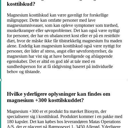
kosttilskud?
Magnesium kosttilskud kan være gavnligt for forskellige
målgrupper. Dette kan omfatte personer med lave
magnesiumniveauer, som kan opleve symptomer som træthed,
muskelkramper eller søvnproblemer. Det kan også være nyttigt
for personer, der har en ubalanceret kost eller er på en restriktiv
diæt, hvor de måske ikke får tilstrækkelig magnesium fra maden
alene. Endelig kan magnesium kosttilskud også være nyttigt for
personer, der lider af stress, angst eller søvnforstyrrelser, da
magnesium har vist sig at have beroligende og afslappende
egenskaber. Det er altid en god idé at tale med en
sundhedsperson for at få rådgivning baseret på individuelle
behov og tilstande.
Hvilke yderligere oplysninger kan findes om
magnesium +300 kosttilskuddet?
Magnesium +300 er et produkt fra mærket Biosym, der
specialiserer sig i kosttilskud. Produktet kommer i en pakke med
180 kapsler. Det kan købes hos leverandøren Matas Operations
A/S, der er placeret på Rørmosevej 1, 3450 Allerød. Yderligere