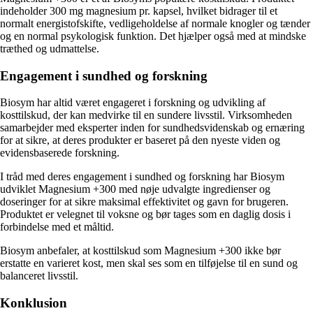
indeholder 300 mg magnesium pr. kapsel, hvilket bidrager til et
normalt energistofskifte, vedligeholdelse af normale knogler og tænder
og en normal psykologisk funktion. Det hjælper også med at mindske
træthed og udmattelse.
Engagement i sundhed og forskning
Biosym har altid været engageret i forskning og udvikling af
kosttilskud, der kan medvirke til en sundere livsstil. Virksomheden
samarbejder med eksperter inden for sundhedsvidenskab og ernæring
for at sikre, at deres produkter er baseret på den nyeste viden og
evidensbaserede forskning.
I tråd med deres engagement i sundhed og forskning har Biosym
udviklet Magnesium +300 med nøje udvalgte ingredienser og
doseringer for at sikre maksimal effektivitet og gavn for brugeren.
Produktet er velegnet til voksne og bør tages som en daglig dosis i
forbindelse med et måltid.
Biosym anbefaler, at kosttilskud som Magnesium +300 ikke bør
erstatte en varieret kost, men skal ses som en tilføjelse til en sund og
balanceret livsstil.
Konklusion