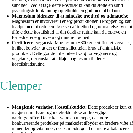
sundhed. Ved at tage dette kosttilskud kan du støtte en sund
psykologisk funktion og opretholde en god mental balance.
Magnesium bidrager til at mindske træthed og udmattelse
:
Magnesium er involveret i energiproduktionen i kroppen og kan
hjælpe med at reducere følelsen af træthed og udmattelse. Ved at
tilføje dette kosttilskud til din daglige rutine kan du opleve en
forbedret energiniveau og mindre træthed.
Certificeret vegansk
: Magnesium +300 er certificeret vegansk,
hvilket betyder, at det er fremstillet uden brug af animalske
produkter. Dette gør det til et ideelt valg for veganere og
vegetarer, der ønsker at tilføje magnesium til deres
kosttilskudsrutine.
Ulemper
Manglende variation i kosttilskuddet
: Dette produkt er kun et
magnesiumtilskud og indeholder ikke andre vigtige
næringsstoffer. Dette kan være en ulempe, da andre
konkurrerende produkter på markedet tilbyder en bredere vifte af
mineraler og vitaminer, der kan bidrage til en mere afbalanceret