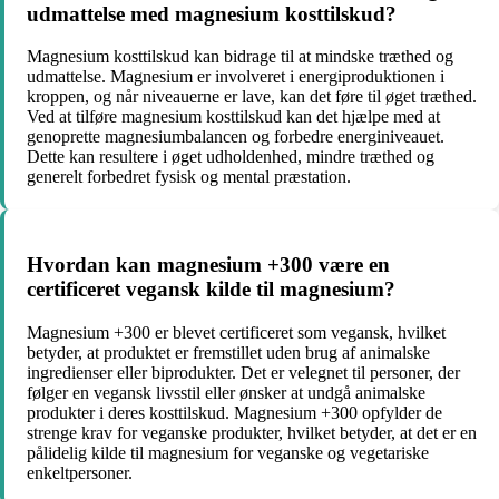
udmattelse med magnesium kosttilskud?
Magnesium kosttilskud kan bidrage til at mindske træthed og
udmattelse. Magnesium er involveret i energiproduktionen i
kroppen, og når niveauerne er lave, kan det føre til øget træthed.
Ved at tilføre magnesium kosttilskud kan det hjælpe med at
genoprette magnesiumbalancen og forbedre energiniveauet.
Dette kan resultere i øget udholdenhed, mindre træthed og
generelt forbedret fysisk og mental præstation.
Hvordan kan magnesium +300 være en
certificeret vegansk kilde til magnesium?
Magnesium +300 er blevet certificeret som vegansk, hvilket
betyder, at produktet er fremstillet uden brug af animalske
ingredienser eller biprodukter. Det er velegnet til personer, der
følger en vegansk livsstil eller ønsker at undgå animalske
produkter i deres kosttilskud. Magnesium +300 opfylder de
strenge krav for veganske produkter, hvilket betyder, at det er en
pålidelig kilde til magnesium for veganske og vegetariske
enkeltpersoner.