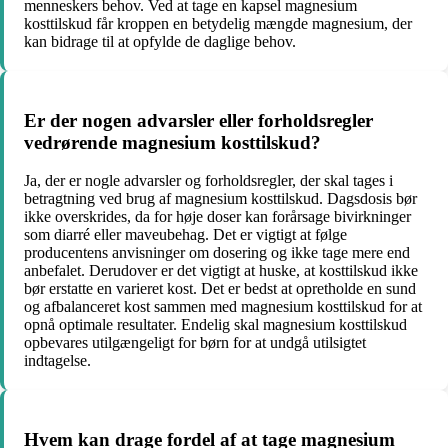
menneskers behov. Ved at tage en kapsel magnesium
kosttilskud får kroppen en betydelig mængde magnesium, der
kan bidrage til at opfylde de daglige behov.
Er der nogen advarsler eller forholdsregler
vedrørende magnesium kosttilskud?
Ja, der er nogle advarsler og forholdsregler, der skal tages i
betragtning ved brug af magnesium kosttilskud. Dagsdosis bør
ikke overskrides, da for høje doser kan forårsage bivirkninger
som diarré eller maveubehag. Det er vigtigt at følge
producentens anvisninger om dosering og ikke tage mere end
anbefalet. Derudover er det vigtigt at huske, at kosttilskud ikke
bør erstatte en varieret kost. Det er bedst at opretholde en sund
og afbalanceret kost sammen med magnesium kosttilskud for at
opnå optimale resultater. Endelig skal magnesium kosttilskud
opbevares utilgængeligt for børn for at undgå utilsigtet
indtagelse.
Hvem kan drage fordel af at tage magnesium