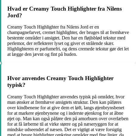
Hvad er Creamy Touch Highlighter fra Nilens
Jord?
Creamy Touch Highlighter fra Nilens Jord er en
champagnefarvet, cremet highlighter, der bruges til at fremhæve
bestemte områder i ansigtet. Den har en fløjlsblød tekstur med
perlemor, der reflekterer lyset og giver et strålende skær.
Highlighteren er parfumefri, og dens cremede tekstur gør det let
at lægge den jævnt og fint på huden.
Hvor anvendes Creamy Touch Highlighter
typisk?
Creamy Touch Highlighter anvendes typisk på områder, hvor
man ønsker at fremhæve ansigtets struktur. Den kan påføres
over kindbenene for at give dem et løft, langs øjenbrynsbenet
for at markere øjenbrynene og i inderste øjenkrog for at åbne
øjet op. Man kan også påføre den på amorbuen over overlæben
for at få læberne til at virke større og på næseryggen for at
mindske udseendet af næsen. Det er vigtigt at være forsigtig
med at bruge highlighter omkring områder med fine linjer, da