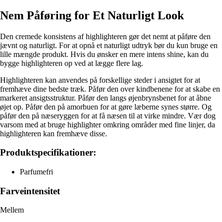
Nem Påføring for Et Naturligt Look
Den cremede konsistens af highlighteren gør det nemt at påføre den
jævnt og naturligt. For at opnå et naturligt udtryk bør du kun bruge en
lille mængde produkt. Hvis du ønsker en mere intens shine, kan du
bygge highlighteren op ved at lægge flere lag.
Highlighteren kan anvendes på forskellige steder i ansigtet for at
fremhæve dine bedste træk. Påfør den over kindbenene for at skabe en
markeret ansigtsstruktur. Påfør den langs øjenbrynsbenet for at åbne
øjet op. Påfør den på amorbuen for at gøre læberne synes større. Og
påfør den på næseryggen for at få næsen til at virke mindre. Vær dog
varsom med at bruge highlighter omkring områder med fine linjer, da
highlighteren kan fremhæve disse.
Produktspecifikationer:
Parfumefri
Farveintensitet
Mellem