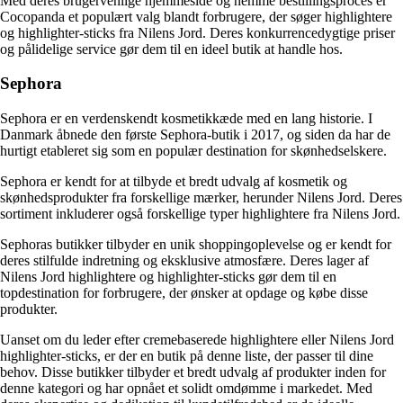
Med deres brugervenlige hjemmeside og nemme bestillingsproces er
Cocopanda et populært valg blandt forbrugere, der søger highlightere
og highlighter-sticks fra Nilens Jord. Deres konkurrencedygtige priser
og pålidelige service gør dem til en ideel butik at handle hos.
Sephora
Sephora er en verdenskendt kosmetikkæde med en lang historie. I
Danmark åbnede den første Sephora-butik i 2017, og siden da har de
hurtigt etableret sig som en populær destination for skønhedselskere.
Sephora er kendt for at tilbyde et bredt udvalg af kosmetik og
skønhedsprodukter fra forskellige mærker, herunder Nilens Jord. Deres
sortiment inkluderer også forskellige typer highlightere fra Nilens Jord.
Sephoras butikker tilbyder en unik shoppingoplevelse og er kendt for
deres stilfulde indretning og eksklusive atmosfære. Deres lager af
Nilens Jord highlightere og highlighter-sticks gør dem til en
topdestination for forbrugere, der ønsker at opdage og købe disse
produkter.
Uanset om du leder efter cremebaserede highlightere eller Nilens Jord
highlighter-sticks, er der en butik på denne liste, der passer til dine
behov. Disse butikker tilbyder et bredt udvalg af produkter inden for
denne kategori og har opnået et solidt omdømme i markedet. Med