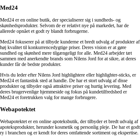
Med24
Med24 er en online butik, der specialiserer sig i sundheds- og
skønhedsprodukter. Selvom de er relativt nye på markedet, har de
allerede opnået et godt ry blandt forbrugerne.
Med24 fokuserer på at tilbyde kunderne et bredt udvalg af produkter af
høj kvalitet til konkurrencedygtige priser. Deres vision er at gøre
sundhed og skønhed mere tilgængeligt for alle. Med24 arbejder tæt
sammen med anerkendte brands som Nilens Jord for at sikre, at deres
kunder får de bedste produkter.
Hvis du leder efter Nilens Jord highlightere eller highlighter-sticks, er
Med24 et fantastisk sted at handle. De har et stort udvalg af disse
produkter og tilbyder også attraktive priser og hurtig levering. Med
deres brugervenlige hjemmeside og fokus på kundetilfredshed er
Med24 et foretrukken valg for mange forbrugere.
Webapotektet
Webapotektet er en online apoteksbutik, der tilbyder et bredt udvalg af
apoteksprodukter, herunder kosmetik og personlig pleje. De har et godt
ry i branchen og er kendt for deres omfattende sortiment og ekspertise.