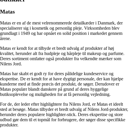
Matas
Matas er en af de mest velrenommerede detailkæder i Danmark, der
specialiserer sig i kosmetik og personlig pleje. Virksomheden blev
grundlagt i 1949 og har opnået en solid position i markedet gennem
årene.
Matas er kendt for at tilbyde et bredt udvalg af produkter af høj
kvalitet, herunder alt fra hudpleje og hårpleje til makeup og parfume.
Deres sortiment omfatter også produkter fra velkendte mærker som
Nilens Jord.
Matas har skabt et godt ry for deres pålidelige kundeservice og
ekspertise. De er kendt for at have dygtigt personale, der kan hjælpe
kunderne med at finde præcis det produkt, de søger. Derudover er
Matas populær blandt danskere på grund af deres hyggelige
butiksoplevelse og muligheden for at få personlig vejledning.
For de, der leder efter highlightere fra Nilens Jord, er Matas et ideelt
sted at besøge. Matas tilbyder et bredt udvalg af Nilens Jord-produkter,
herunder deres populære highlighter-stick. Deres ekspertise og store
udbud gør dem til et topmål for forbrugere, der søger disse specifikke
produkter.