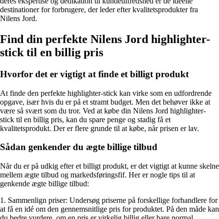
deres ekspertise og dedikation til kundetilfredshed er de ideelle
destinationer for forbrugere, der leder efter kvalitetsprodukter fra
Nilens Jord.
Find din perfekte Nilens Jord highlighter-
stick til en billig pris
Hvorfor det er vigtigt at finde et billigt produkt
At finde den perfekte highlighter-stick kan virke som en udfordrende
opgave, især hvis du er på et stramt budget. Men det behøver ikke at
være så svært som du tror. Ved at købe din Nilens Jord highlighter-
stick til en billig pris, kan du spare penge og stadig få et
kvalitetsprodukt. Der er flere grunde til at købe, når prisen er lav.
Sådan genkender du ægte billige tilbud
Når du er på udkig efter et billigt produkt, er det vigtigt at kunne skelne
mellem ægte tilbud og markedsføringsfif. Her er nogle tips til at
genkende ægte billige tilbud:
1. Sammenlign priser: Undersøg priserne på forskellige forhandlere for
at få en idé om den gennemsnitlige pris for produktet. På den måde kan
du bedre vurdere, om en pris er virkelig billig eller bare normal.