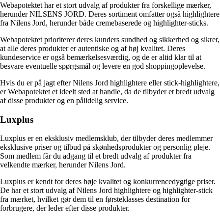
Webapotektet har et stort udvalg af produkter fra forskellige mærker,
herunder NILSENS JORD. Deres sortiment omfatter også highlightere
fra Nilens Jord, herunder både cremebaserede og highlighter-sticks.
Webapotektet prioriterer deres kunders sundhed og sikkerhed og sikrer,
at alle deres produkter er autentiske og af høj kvalitet. Deres
kundeservice er også bemærkelsesværdig, og de er altid klar til at
besvare eventuelle spørgsmål og levere en god shoppingoplevelse.
Hvis du er på jagt efter Nilens Jord highlightere eller stick-highlightere,
er Webapotektet et ideelt sted at handle, da de tilbyder et bredt udvalg
af disse produkter og en pålidelig service.
Luxplus
Luxplus er en eksklusiv medlemsklub, der tilbyder deres medlemmer
eksklusive priser og tilbud på skønhedsprodukter og personlig pleje.
Som medlem får du adgang til et bredt udvalg af produkter fra
velkendte mærker, herunder Nilens Jord.
Luxplus er kendt for deres høje kvalitet og konkurrencedygtige priser.
De har et stort udvalg af Nilens Jord highlightere og highlighter-stick
fra mærket, hvilket gør dem til en førsteklasses destination for
forbrugere, der leder efter disse produkter.