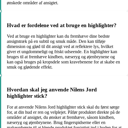
ønskede områder af ansigtet.
Hvad er fordelene ved at bruge en highlighter?
Ved at bruge en highlighter kan du fremhæve dine bedste
ansigtstræk på en subtil og smuk måde. Den kan tilføje
dimension og glød til dit ansigt ved at reflektere lys, hvilket
giver et ungdommeligt og friskt udseende. En highlighter kan
bruges til at fremhæve kindben, næseryg og øjenbrynene og
kan også bruges på kropsdele som kravebenene for at skabe en
smuk og glødende effekt.
Hvordan skal jeg anvende Nilens Jord
highlighter stick?
For at anvende Nilens Jord highlighter stick skal du først sørge
for, at din hud er ren og velplejet. Påfør produktet direkte på de
områder af ansigtet, du ønsker at fremhæve, såsom kindben,
næseryg og øjenbrynene. Brug fingerspidserne eller en
makeupbørste til at blende produktet forsigtigt ind i huden for at