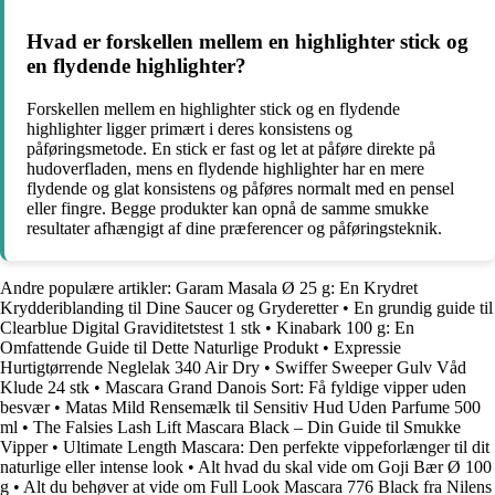
Hvad er forskellen mellem en highlighter stick og
en flydende highlighter?
Forskellen mellem en highlighter stick og en flydende
highlighter ligger primært i deres konsistens og
påføringsmetode. En stick er fast og let at påføre direkte på
hudoverfladen, mens en flydende highlighter har en mere
flydende og glat konsistens og påføres normalt med en pensel
eller fingre. Begge produkter kan opnå de samme smukke
resultater afhængigt af dine præferencer og påføringsteknik.
Andre populære artikler:
Garam Masala Ø 25 g: En Krydret
Krydderiblanding til Dine Saucer og Gryderetter
•
En grundig guide til
Clearblue Digital Graviditetstest 1 stk
•
Kinabark 100 g: En
Omfattende Guide til Dette Naturlige Produkt
•
Expressie
Hurtigtørrende Neglelak 340 Air Dry
•
Swiffer Sweeper Gulv Våd
Klude 24 stk
•
Mascara Grand Danois Sort: Få fyldige vipper uden
besvær
•
Matas Mild Rensemælk til Sensitiv Hud Uden Parfume 500
ml
•
The Falsies Lash Lift Mascara Black – Din Guide til Smukke
Vipper
•
Ultimate Length Mascara: Den perfekte vippeforlænger til dit
naturlige eller intense look
•
Alt hvad du skal vide om Goji Bær Ø 100
g
•
Alt du behøver at vide om Full Look Mascara 776 Black fra Nilens