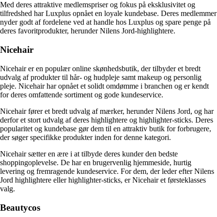
Med deres attraktive medlemspriser og fokus på eksklusivitet og
tilfredshed har Luxplus opnået en loyale kundebase. Deres medlemmer
nyder godt af fordelene ved at handle hos Luxplus og spare penge på
deres favoritprodukter, herunder Nilens Jord-highlightere.
Nicehair
Nicehair er en populær online skønhedsbutik, der tilbyder et bredt
udvalg af produkter til hår- og hudpleje samt makeup og personlig
pleje. Nicehair har opnået et solidt omdømme i branchen og er kendt
for deres omfattende sortiment og gode kundeservice.
Nicehair fører et bredt udvalg af mærker, herunder Nilens Jord, og har
derfor et stort udvalg af deres highlightere og highlighter-sticks. Deres
popularitet og kundebase gør dem til en attraktiv butik for forbrugere,
der søger specifikke produkter inden for denne kategori.
Nicehair sætter en ære i at tilbyde deres kunder den bedste
shoppingoplevelse. De har en brugervenlig hjemmeside, hurtig
levering og fremragende kundeservice. For dem, der leder efter Nilens
Jord highlightere eller highlighter-sticks, er Nicehair et førsteklasses
valg.
Beautycos