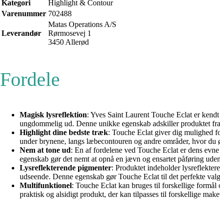
Kategori
Highlight & Contour
Varenummer
702488
Matas Operations A/S
Leverandør
Rørmosevej 1
3450 Allerød
Fordele
Magisk lysreflektion
: Yves Saint Laurent Touche Eclat er kendt f
ungdommelig ud. Denne unikke egenskab adskiller produktet fra
Highlight dine bedste træk
: Touche Eclat giver dig mulighed for
under brynene, langs læbecontouren og andre områder, hvor du øns
Nem at tone ud
: En af fordelene ved Touche Eclat er dens evne 
egenskab gør det nemt at opnå en jævn og ensartet påføring uden 
Lysreflekterende pigmenter
: Produktet indeholder lysreflekter
udseende. Denne egenskab gør Touche Eclat til det perfekte valg f
Multifunktionel
: Touche Eclat kan bruges til forskellige formål
praktisk og alsidigt produkt, der kan tilpasses til forskellige ma