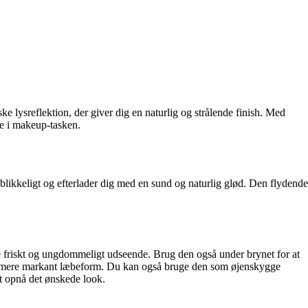
e lysreflektion, der giver dig en naturlig og strålende finish. Med
ve i makeup-tasken.
blikkeligt og efterlader dig med en sund og naturlig glød. Den flydende
e friskt og ungdommeligt udseende. Brug den også under brynet for at
 en mere markant læbeform. Du kan også bruge den som øjenskygge
at opnå det ønskede look.