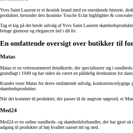
Yves Saint Laurent er et ikonisk brand med en enestående historie, dedi
produkter, herunder den ikoniske Touche Eclat highlighter & concealer p
Tag et kig på det brede udvalg af Yves Saint Laurent skønhedsprodukter
bringe glamour og elegancen ind i dit liv.
En omfattende oversigt over butikker til fo
Matas
Matas er en velrenommeret detailkæde, der specialiserer sig i sundhed
grundlagt i 1949 og har siden da været en pålidelig destination for dan
Kunder roser Matas for deres omfattende udvalg, konkurrencedygtige pri
skønhedsprodukter.
Når det kommer til produkter, der passer til de angivne søgeord, er Mat
Med24
Med24 er en online sundheds- og skønhedsforhandler, der har gjort sit na
adgang til produkter af høj kvalitet uanset tid og sted.