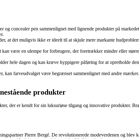
ghter og concealer pen sammenlignet med lignende produkter på markede
r.
r, at det muligvis ikke er ideelt til at skjule mere markante hudprobl
et kan være en ulempe for forbrugere, der foretrækker mindre eller stør
holder hele dagen og kan kræve hyppigere påføring for at opretholde den
er, kan farveudvalget være begrænset sammenlignet med andre mærker. 
enestående produkter
er, der er kendt for sin luksuriøse tilgang og innovative produkter. B
tningspartner Pierre Bergé. De revolutionerede modeverdenen og blev k