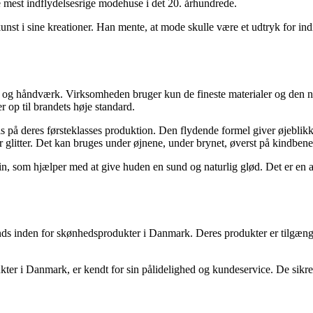
e mest indflydelsesrige modehuse i det 20. århundrede.
t i sine kreationer. Han mente, at mode skulle være et udtryk for indivi
et og håndværk. Virksomheden bruger kun de fineste materialer og den ny
r op til brandets høje standard.
 på deres førsteklasses produktion. Den flydende formel giver øjeblikkel
er glitter. Det kan bruges under øjnene, under brynet, øverst på kindben
, som hjælper med at give huden en sund og naturlig glød. Det er en als
ands inden for skønhedsprodukter i Danmark. Deres produkter er tilgænge
ter i Danmark, er kendt for sin pålidelighed og kundeservice. De sikre