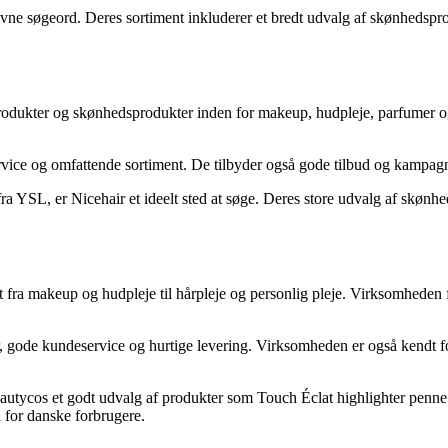
ngivne søgeord. Deres sortiment inkluderer et bredt udvalg af skønhedspro
jeprodukter og skønhedsprodukter inden for makeup, hudpleje, parfumer 
vice og omfattende sortiment. De tilbyder også gode tilbud og kampagne
ra YSL, er Nicehair et ideelt sted at søge. Deres store udvalg af skønh
t fra makeup og hudpleje til hårpleje og personlig pleje. Virksomheden f
gode kundeservice og hurtige levering. Virksomheden er også kendt for a
utycos et godt udvalg af produkter som Touch Éclat highlighter penne f
n for danske forbrugere.