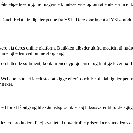
pålidelige levering, fremragende kundeservice og omfattende sortiment.
ouch Éclat highlighter penne fra YSL. Deres sortiment af YSL-produkter
ere via deres online platform. Butikken tilbyder alt fra medicin til hud
vemmeligheden ved online shopping.
fattende sortiment, konkurrencedygtige priser og hurtige levering. De
Webapotektet et ideelt sted at kigge efter Touch Éclat highlighter penn
mærker.
d for at få adgang til skønhedsprodukter og luksusvarer til fordelagti
levere produkter af høj kvalitet til uovertrufne priser. Deres medlemsk