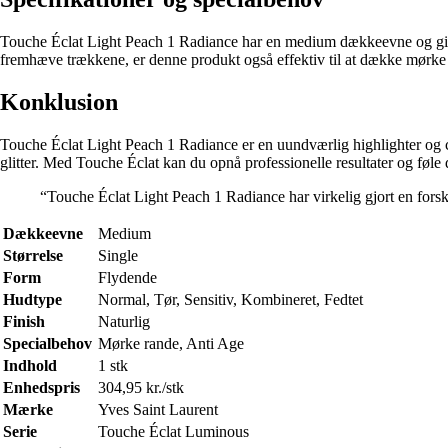
Touche Éclat Light Peach 1 Radiance har en medium dækkeevne og giver e
fremhæve trækkene, er denne produkt også effektiv til at dække mørke r
Konklusion
Touche Éclat Light Peach 1 Radiance er en uundværlig highlighter og c
glitter. Med Touche Éclat kan du opnå professionelle resultater og føle d
“Touche Éclat Light Peach 1 Radiance har virkelig gjort en forsk
Dækkeevne
Medium
Størrelse
Single
Form
Flydende
Hudtype
Normal, Tør, Sensitiv, Kombineret, Fedtet
Finish
Naturlig
Specialbehov
Mørke rande, Anti Age
Indhold
1 stk
Enhedspris
304,95 kr./stk
Mærke
Yves Saint Laurent
Serie
Touche Éclat Luminous