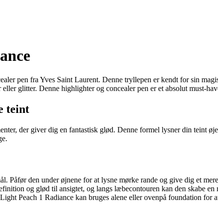
iance
ler pen fra Yves Saint Laurent. Denne tryllepen er kendt for sin magisk
ller glitter. Denne highlighter og concealer pen er et absolut must-ha
 teint
er, der giver dig en fantastisk glød. Denne formel lysner din teint øje
ge.
ål. Påfør den under øjnene for at lysne mørke rande og give dig et mer
definition og glød til ansigtet, og langs læbecontouren kan den skabe
t Light Peach 1 Radiance kan bruges alene eller ovenpå foundation for 