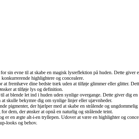
or sin evne til at skabe en magisk lysreflektion på huden. Dette giver en n
 konkurrerende highlightere og concealere.
 at fremhæve dine bedste træk uden at tilføje glimmer eller glitter. Dette
ker at tilføje lys og definition.
til at blende let ind i huden uden synlige overgange. Dette giver dig en
at skulle bekymre dig om synlige linjer eller ujævnheder.
ende pigmenter, der hjælper med at skabe en strålende og ungdommelig gl
or dem, der ønsker at opnå en naturlig og strålende teint.
 og er en ægte alt-i-en tryllepen. Udover at være en highlighter og conc
keup-looks og behov.