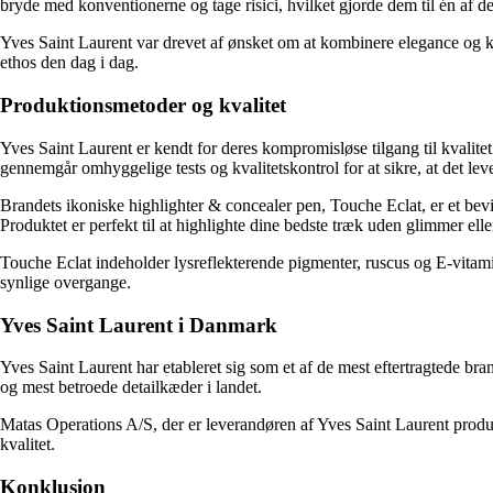
bryde med konventionerne og tage risici, hvilket gjorde dem til én af d
Yves Saint Laurent var drevet af ønsket om at kombinere elegance og kuns
ethos den dag i dag.
Produktionsmetoder og kvalitet
Yves Saint Laurent er kendt for deres kompromisløse tilgang til kvalit
gennemgår omhyggelige tests og kvalitetskontrol for at sikre, at det leve
Brandets ikoniske highlighter & concealer pen, Touche Eclat, er et bevis
Produktet er perfekt til at highlighte dine bedste træk uden glimmer ell
Touche Eclat indeholder lysreflekterende pigmenter, ruscus og E-vitamin
synlige overgange.
Yves Saint Laurent i Danmark
Yves Saint Laurent har etableret sig som et af de mest eftertragtede br
og mest betroede detailkæder i landet.
Matas Operations A/S, der er leverandøren af Yves Saint Laurent produk
kvalitet.
Konklusion