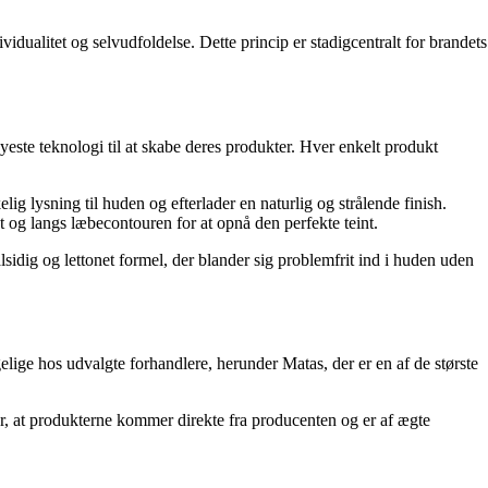
dualitet og selvudfoldelse. Dette princip er stadigcentralt for brandets
este teknologi til at skabe deres produkter. Hver enkelt produkt
ig lysning til huden og efterlader en naturlig og strålende finish.
et og langs læbecontouren for at opnå den perfekte teint.
idig og lettonet formel, der blander sig problemfrit ind i huden uden
lige hos udvalgte forhandlere, herunder Matas, der er en af de største
r, at produkterne kommer direkte fra producenten og er af ægte