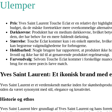
Ulemper
Pris
: Yves Saint Laurent Touche Eclat er en relativt dyr highli
budget, da de måske foretrækker mere overkommelige alternative
Dækkeevne
: Produktet har en medium dækkeevne, hvilket betyde
dem, der har behov for en mere fuldendt dækning.
Størrelse
: Touche Eclat kommer kun i en enkelt størrelse, hvilk
kan begrænse valgmulighederne for forbrugerne.
Holdbarhed
: Nogle brugere har rapporteret, at produktet ikke 
livsstil og ikke har tid til at genanvende produktet regelmæssigt.
Farveudvalg
: Selvom Touche Eclat kommer i forskellige nuanc
brug for en mere præcis farve match.
Yves Saint Laurent: Et ikonisk brand med 
Yves Saint Laurent er et verdenskendt mærke inden for skønhedsprodukt
siden da været synonymt med stil, elegance og kreativitet.
Historie og ethos
Yves Saint Laurent blev grundlagt af Yves Saint Laurent og hans forre