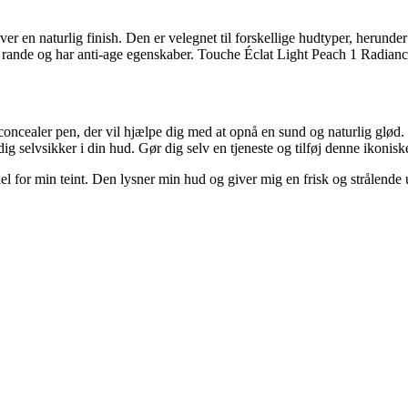
n naturlig finish. Den er velegnet til forskellige hudtyper, herunder n
ande og har anti-age egenskaber. Touche Éclat Light Peach 1 Radiance l
oncealer pen, der vil hjælpe dig med at opnå en sund og naturlig glød
ig selvsikker i din hud. Gør dig selv en tjeneste og tilføj denne ikonisk
el for min teint. Den lysner min hud og giver mig en frisk og strålende