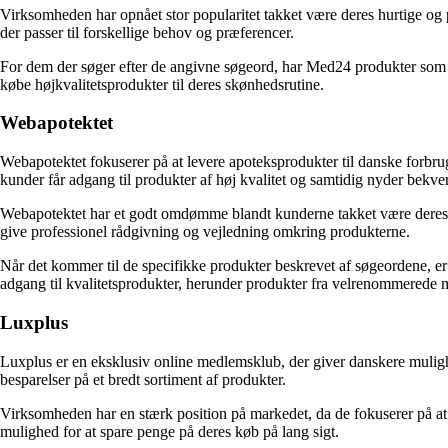
Virksomheden har opnået stor popularitet takket være deres hurtige og 
der passer til forskellige behov og præferencer.
For dem der søger efter de angivne søgeord, har Med24 produkter som T
købe højkvalitetsprodukter til deres skønhedsrutine.
Webapotektet
Webapotektet fokuserer på at levere apoteksprodukter til danske forbrug
kunder får adgang til produkter af høj kvalitet og samtidig nyder bek
Webapotektet har et godt omdømme blandt kunderne takket være deres om
give professionel rådgivning og vejledning omkring produkterne.
Når det kommer til de specifikke produkter beskrevet af søgeordene, er 
adgang til kvalitetsprodukter, herunder produkter fra velrenommerede 
Luxplus
Luxplus er en eksklusiv online medlemsklub, der giver danskere mulighe
besparelser på et bredt sortiment af produkter.
Virksomheden har en stærk position på markedet, da de fokuserer på at 
mulighed for at spare penge på deres køb på lang sigt.