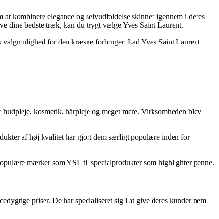
 om at kombinere elegance og selvudfoldelse skinner igennem i deres
æve dine bedste træk, kan du trygt vælge Yves Saint Laurent.
ses valgmulighed for den kræsne forbruger. Lad Yves Saint Laurent
for hudpleje, kosmetik, hårpleje og meget mere. Virksomheden blev
ukter af høj kvalitet har gjort dem særligt populære inden for
ra populære mærker som YSL til specialprodukter som highlighter penne.
cedygtige priser. De har specialiseret sig i at give deres kunder nem