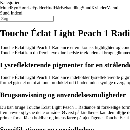
Kategorier
Mund
Syn
Hørelse
Fødder
Hud
Hår
Behandling
Sund
Kvinder
Mænd
Sund Indeni
Touche Éclat Light Peach 1 Rad
Touche Éclat Light Peach 1 Radiance er en ikonisk highlighter og concea
Touche Éclat kan du fremhæve dine bedste træk uden at bruge glimmer e
Lysreflekterende pigmenter for en strålende
Touche Éclat Light Peach 1 Radiance indeholder lysreflekterende pigment
formel gør det nemt at tone produktet ud i huden uden synlige overgan
Brugsanvisning og anvendelsesmuligheder
Du kan bruge Touche Éclat Light Peach 1 Radiance til forskellige form
fremhæve og lysne dette område. Øverst på kindbenet kan den tilføje 
primer for at få en holdbar og intens farve på øjenlågene. Touche Écla
Specifikationer og specialbehov