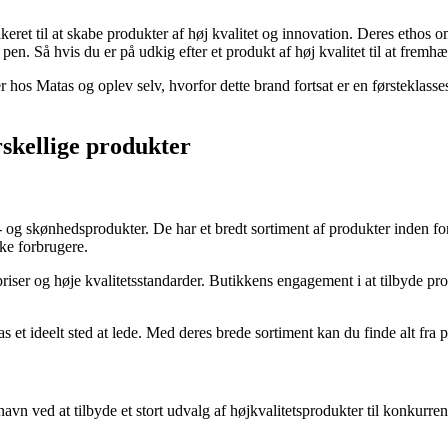
keret til at skabe produkter af høj kvalitet og innovation. Deres ethos
en. Så hvis du er på udkig efter et produkt af høj kvalitet til at fremh
 hos Matas og oplev selv, hvorfor dette brand fortsat er en førsteklas
rskellige produkter
s- og skønhedsprodukter. De har et bredt sortiment af produkter inden 
ske forbrugere.
ser og høje kvalitetsstandarder. Butikkens engagement i at tilbyde prod
as et ideelt sted at lede. Med deres brede sortiment kan du finde alt f
vn ved at tilbyde et stort udvalg af højkvalitetsprodukter til konkurren