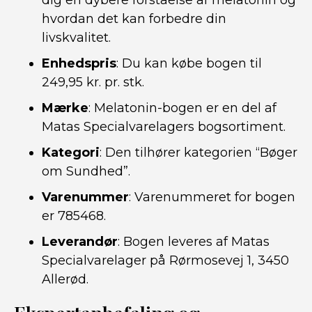
dig en dybere forståelse af melatonin og
hvordan det kan forbedre din
livskvalitet.
Enhedspris
: Du kan købe bogen til
249,95 kr. pr. stk.
Mærke
: Melatonin-bogen er en del af
Matas Specialvarelagers bogsortiment.
Kategori
: Den tilhører kategorien “Bøger
om Sundhed”.
Varenummer
: Varenummeret for bogen
er 785468.
Leverandør
: Bogen leveres af Matas
Specialvarelager på Rørmosevej 1, 3450
Allerød.