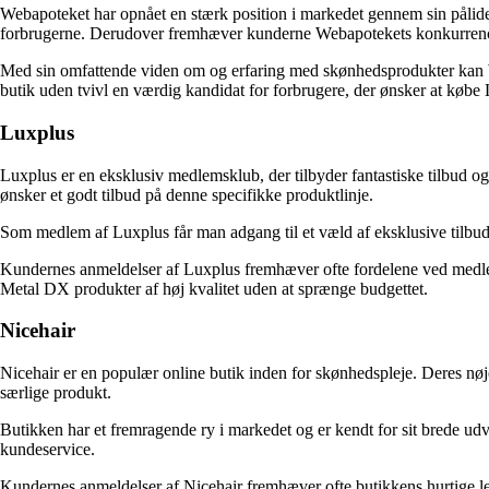
Webapoteket har opnået en stærk position i markedet gennem sin pålidel
forbrugerne. Derudover fremhæver kunderne Webapotekets konkurrencedyg
Med sin omfattende viden om og erfaring med skønhedsprodukter kan We
butik uden tvivl en værdig kandidat for forbrugere, der ønsker at køb
Luxplus
Luxplus er en eksklusiv medlemsklub, der tilbyder fantastiske tilbud og
ønsker et godt tilbud på denne specifikke produktlinje.
Som medlem af Luxplus får man adgang til et væld af eksklusive tilbud 
Kundernes anmeldelser af Luxplus fremhæver ofte fordelene ved medl
Metal DX produkter af høj kvalitet uden at sprænge budgettet.
Nicehair
Nicehair er en populær online butik inden for skønhedspleje. Deres nøje
særlige produkt.
Butikken har et fremragende ry i markedet og er kendt for sit brede udval
kundeservice.
Kundernes anmeldelser af Nicehair fremhæver ofte butikkens hurtige le