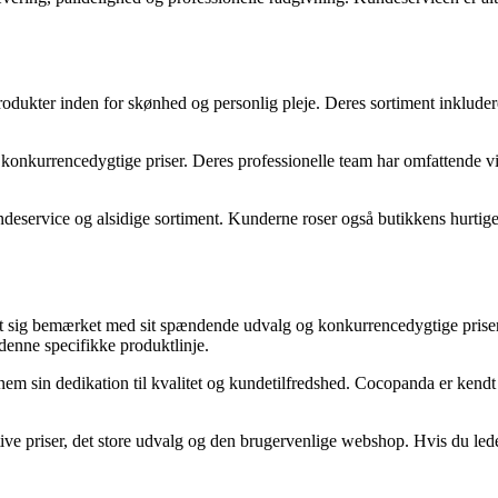
produkter inden for skønhed og personlig pleje. Deres sortiment inklud
il konkurrencedygtige priser. Deres professionelle team har omfattende v
rvice og alsidige sortiment. Kunderne roser også butikkens hurtige leve
rt sig bemærket med sit spændende udvalg og konkurrencedygtige priser
 denne specifikke produktlinje.
nem sin dedikation til kvalitet og kundetilfredshed. Cocopanda er kendt 
ve priser, det store udvalg og den brugervenlige webshop. Hvis du led