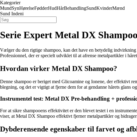
Kategorier
Mund
Syn
Hørelse
Fødder
Hud
Hår
Behandling
Sund
Kvinder
Mænd
Sund Indeni
Serie Expert Metal DX Shampoo
Vælger du den rigtige shampoo, kan det have en betydelig indvirkning 
Professionnel, der er specielt udviklet til at afrense metalpartikler i hår
Hvordan virker Metal DX Shampoo?
Denne shampoo er beriget med Glicoamine og Ionene, der effektivt renser
blegning, og det er vigtigt at fjerne dem for at gendanne hårets glans o
Instrumentel test: Metal DX Pre-behandling + profess
For at sikre shampooens effektivitet er den blevet testet i en instrume
viser, at Metal DX Shampoo effektivt fjerner metalpartikler og bidrager t
Dybderensende egenskaber til farvet og afb