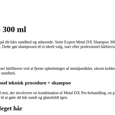
 300 ml
på dit hårs sundhed og udseende. Serie Expert Metal DX Shampoo 300 ml
et. Dette gør shampooen til et ideelt valg, især efter professionel hårfarv
 hårfiberen ved at fjerne ophobninger af metalpartikler, såsom kobber. 
g sundhed.
ionel teknisk procedure + shampoo
ntel test, der involverer en kombination af Metal DX Pre-behandling, en 
il at gøre dit hår sundt og glansfuldt igen.
leget hår