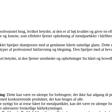
ofessionel brug, hvilket betyder, at den er af høj kvalitet og giver en ef
g Ionene, som effektivt fjerner ophobning af metalpartikler i hårfibere
ikler hjælper shampooen med at gendanne hårets naturlige glans. Dette ef
 typer af professionel hårfarvning og blegning. Den hjælper med at bevar
t betyder, at den fjerner urenheder og ophobninger fra håret og hovedbu
ing
: Dette kan være en ulempe for forbrugere, der ikke har adgang til p
med konkurrerende produkter, der kan bruges af alle.
e nyttigt for at rense håret for metalpartikler, kan det være en ulempe
r adresserer forskellige hårbekymringer.