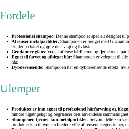
Fordele
Professionel shampoo
: Denne shampoo er specielt designet til pr
Afrenser metalpartikler
: Shampooen er beriget med Glicoamine o
skader på håret og gøre det svagt og livløst.
Gendanner glans
: Ved at afrense hårfiberen og fjerne metalpart
Egnet til farvet og afbleget hår
: Shampooen er velegnet til alle
hår.
Dybderensende
: Shampooen har en dybderensende effekt, hvilke
Ulemper
Produktet er kun egnet til professionel hårfarvning og blegn
mindre tilgængeligt og begrænser dets anvendelse sammenlignet 
Shampooen fjerner kun metalpartikler
: Selvom dette kan vær
produkter kan tilbyde en bredere vifte af rensende egenskaber, de