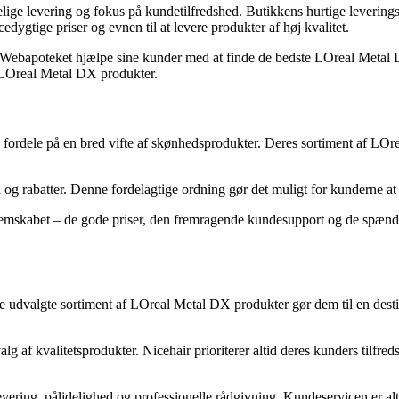
ige levering og fokus på kundetilfredshed. Butikkens hurtige leverings
tige priser og evnen til at levere produkter af høj kvalitet.
bapoteket hjælpe sine kunder med at finde de bedste LOreal Metal DX 
e LOreal Metal DX produkter.
 fordele på en bred vifte af skønhedsprodukter. Deres sortiment af LOrea
og rabatter. Denne fordelagtige ordning gør det muligt for kunderne at 
emskabet – de gode priser, den fremragende kundesupport og de spænd
 udvalgte sortiment af LOreal Metal DX produkter gør dem til en destina
g af kvalitetsprodukter. Nicehair prioriterer altid deres kunders tilfred
vering, pålidelighed og professionelle rådgivning. Kundeservicen er al