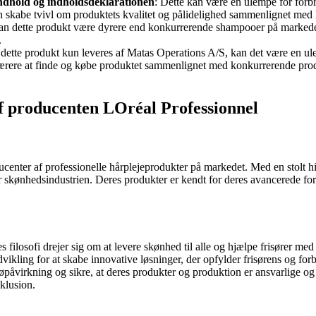
ndhold og indholdsdeklarationen
: Dette kan være en ulempe for forbr
skabe tvivl om produktets kvalitet og pålidelighed sammenlignet med 
kan dette produkt være dyrere end konkurrerende shampooer på markede
.
 dette produkt kun leveres af Matas Operations A/S, kan det være en ul
ærere at finde og købe produktet sammenlignet med konkurrerende produkt
 producenten LOréal Professionnel
center af professionelle hårplejeprodukter på markedet. Med en stolt his
or skønhedsindustrien. Deres produkter er kendt for deres avancerede fo
ilosofi drejer sig om at levere skønhed til alle og hjælpe frisører med 
 udvikling for at skabe innovative løsninger, der opfylder frisørens og 
ljøpåvirkning og sikre, at deres produkter og produktion er ansvarlige 
nklusion.