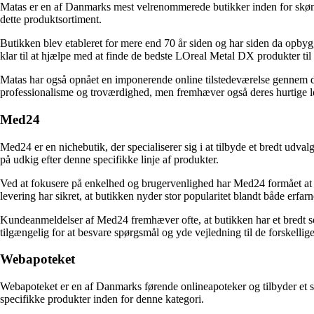
Matas er en af Danmarks mest velrenommerede butikker inden for skønh
dette produktsortiment.
Butikken blev etableret for mere end 70 år siden og har siden da opbygg
klar til at hjælpe med at finde de bedste LOreal Metal DX produkter til
Matas har også opnået en imponerende online tilstedeværelse gennem d
professionalisme og troværdighed, men fremhæver også deres hurtige le
Med24
Med24 er en nichebutik, der specialiserer sig i at tilbyde et bredt udv
på udkig efter denne specifikke linje af produkter.
Ved at fokusere på enkelhed og brugervenlighed har Med24 formået at sk
levering har sikret, at butikken nyder stor popularitet blandt både erfar
Kundeanmeldelser af Med24 fremhæver ofte, at butikken har et bredt so
tilgængelig for at besvare spørgsmål og yde vejledning til de forskellig
Webapoteket
Webapoteket er en af Danmarks førende onlineapoteker og tilbyder et s
specifikke produkter inden for denne kategori.