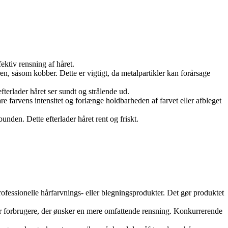
fektiv rensning af håret.
n, såsom kobber. Dette er vigtigt, da metalpartikler kan forårsage
terlader håret ser sundt og strålende ud.
e farvens intensitet og forlænge holdbarheden af farvet eller afbleget
nden. Dette efterlader håret rent og friskt.
rofessionelle hårfarvnings- eller blegningsprodukter. Det gør produktet
 for forbrugere, der ønsker en mere omfattende rensning. Konkurrerende