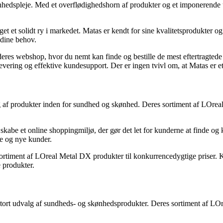
edspleje. Med et overflødighedshorn af produkter og et imponerende u
et et solidt ry i markedet. Matas er kendt for sine kvalitetsprodukter 
 dine behov.
eres webshop, hvor du nemt kan finde og bestille de mest eftertragted
vering og effektive kundesupport. Der er ingen tvivl om, at Matas er e
alg af produkter inden for sundhed og skønhed. Deres sortiment af LOrea
abe et online shoppingmiljø, der gør det let for kunderne at finde og 
ne og nye kunder.
rtiment af LOreal Metal DX produkter til konkurrencedygtige priser. K
e produkter.
tort udvalg af sundheds- og skønhedsprodukter. Deres sortiment af LOre