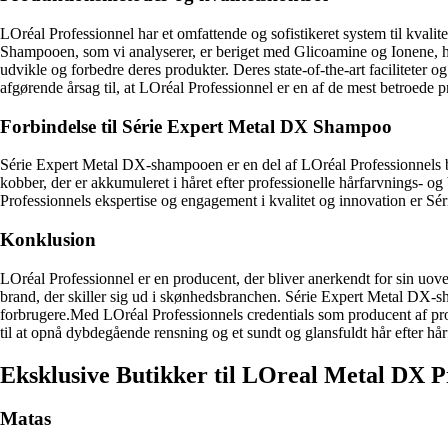
LOréal Professionnel har et omfattende og sofistikeret system til kvalit
Shampooen, som vi analyserer, er beriget med Glicoamine og Ionene, hv
udvikle og forbedre deres produkter. Deres state-of-the-art faciliteter o
afgørende årsag til, at LOréal Professionnel er en af ​​de mest betroede
Forbindelse til Série Expert Metal DX Shampoo
Série Expert Metal DX-shampooen er en del af LOréal Professionnels be
kobber, der er akkumuleret i håret efter professionelle hårfarvnings- 
Professionnels ekspertise og engagement i kvalitet og innovation er Sé
Konklusion
LOréal Professionnel er en producent, der bliver anerkendt for sin uov
brand, der skiller sig ud i skønhedsbranchen. Série Expert Metal DX-s
forbrugere.Med LOréal Professionnels credentials som producent af pro
til at opnå dybdegående rensning og et sundt og glansfuldt hår efter hå
Eksklusive Butikker til LOreal Metal DX 
Matas