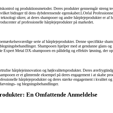
etskontrol og produktionsmetoder. Deres produkter gennemgår streng testn
ilket bidrager til dens dybderensende egenskaber.LOréal Professionnel
g teknologi sikrer, at deres shampooer og andre hårplejeprodukter er af hø
 producenter af professionelle hårplejeprodukter på markedet.
mærkelsesværdige serie af hårplejeprodukter. Denne specifikke shampoo 
og blegningsbehandlinger. Shampooen hjælper med at gendanne glans og su
rie Expert Metal DX-shampooen en pålidelig og effektiv løsning, der opf
ertrufne hårplejeinnovation og højkvalitetsprodukter. Deres ærefrygtind
hampooen er et glimrende eksempel på deres engagement i at skabe prod
fessionelle hårplejeprodukter og deres stærke engagement i kvalitet og
rfarvnings- og blegningsbehandlinger.
Produkter: En Omfattende Anmeldelse