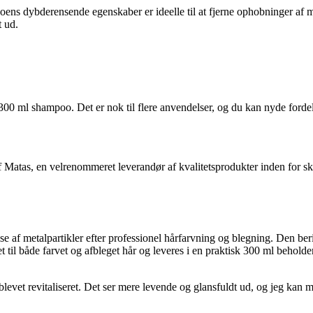
ens dybderensende egenskaber er ideelle til at fjerne ophobninger af m
t ud.
00 ml shampoo. Det er nok til flere anvendelser, og du kan nyde ford
 Matas, en velrenommeret leverandør af kvalitetsprodukter inden for skø
 af metalpartikler efter professionel hårfarvning og blegning. Den ber
l både farvet og afbleget hår og leveres i en praktisk 300 ml beholder. 
evet revitaliseret. Det ser mere levende og glansfuldt ud, og jeg kan m