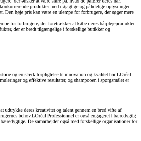
ugere, der ønsker at være sikre på, hvad de påfører deres hår.
konkurrerende produkter med nøjagtige og pålidelige oplysninger.
t. Den høje pris kan være en ulempe for forbrugere, der søger mere
empe for forbrugere, der foretrækker at købe deres hårplejeprodukter
er, der er bredt tilgængelige i forskellige butikker og
torie og en stærk forpligtelse til innovation og kvalitet har LOréal
rmuleringer og effektive resultater, og shampooen i spørgsmålet er
at udtrykke deres kreativitet og talent gennem en bred vifte af
forbrugernes behov.LOréal Professionnel er også engageret i bæredygtig
og bæredygtige. De samarbejder også med forskellige organisationer for