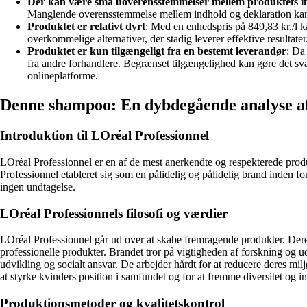
Der kan være små uoverensstemmelser mellem produktets i
Manglende overensstemmelse mellem indhold og deklaration kan 
Produktet er relativt dyrt
: Med en enhedspris på 849,83 kr./l 
overkommelige alternativer, der stadig leverer effektive resultater
Produktet er kun tilgængeligt fra en bestemt leverandør
: Da
fra andre forhandlere. Begrænset tilgængelighed kan gøre det sv
onlineplatforme.
Denne shampoo: En dybdegående analyse af
Introduktion til LOréal Professionnel
LOréal Professionnel er en af ​​de mest anerkendte og respekterede produ
Professionnel etableret sig som en pålidelig og pålidelig brand inden f
ingen undtagelse.
LOréal Professionnels filosofi og værdier
LOréal Professionnel går ud over at skabe fremragende produkter. Deres f
professionelle produkter. Brandet tror på vigtigheden af ​​forskning og
udvikling og socialt ansvar. De arbejder hårdt for at reducere deres mi
at styrke kvinders position i samfundet og for at fremme diversitet og i
Produktionsmetoder og kvalitetskontrol