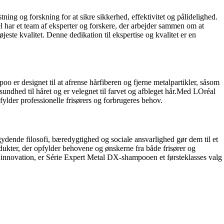
ing og forskning for at sikre sikkerhed, effektivitet og pålidelighed.
 har et team af eksperter og forskere, der arbejder sammen om at
jeste kvalitet. Denne dedikation til ekspertise og kvalitet er en
er designet til at afrense hårfiberen og fjerne metalpartikler, såsom
ndhed til håret og er velegnet til farvet og afbleget hår.Med LOréal
ylder professionelle frisørers og forbrugeres behov.
gydende filosofi, bæredygtighed og sociale ansvarlighed gør dem til et
ukter, der opfylder behovene og ønskerne fra både frisører og
 innovation, er Série Expert Metal DX-shampooen et førsteklasses valg