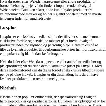
Hvis du søger efter Weleda-nappecreme eller andre produkter til
børnetilbehør og pleje, vil du finde et imponerende udvalg på
Webapoteket. Butikken sikrer, at de kun tilbyder produkter fra
velrenommerede mærker og holder sig altid opdateret med de nyeste
tendenser inden for sundhedspleje.
Luxplus
Luxplus er en eksklusiv medlemsklub, der tilbyder sine medlemmer
eksklusive fordele og betydelige rabatter på et bredt udvalg af
produkter inden for skønhed og personlig pleje. Deres fokus på at
tilbyde kvalitetsprodukter til overkommelige priser har gjort Luxplus til
et populært valg blandt danske forbrugere.
Hvis du leder efter Weleda-nappecreme eller andre børnetilbehør og
plejeprodukter, vil du finde dem til attraktive priser på Luxplus. Med
deres medlemsfordel kan du drage fordel af eksklusive tilbud og spare
penge på dine indkøb. Luxplus er din destination, hvis du vil have
kvalitetsprodukter til en overkommelig pris.
Nicehair
Nicehair er en populær onlinebutik, der specialiserer sig i salg af
hårplejeprodukter og skønhedsartikler. Butikken har opbygget et ry for
at tilbyde kvalitetsprodukter og en fremragende kundeservice. Deres