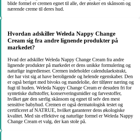
blide formel er cremen egnet til alle, der ønsker en skånsom og
nærende creme til deres hud.
Hvordan adskiller Weleda Nappy Change
Cream sig fra andre lignende produkter på
markedet?
Hvad der adskiller Weleda Nappy Change Cream fra andre
lignende produkter på markedet er dens unikke formulering og
naturlige ingredienser. Cremen indeholder calendulaekstrakt,
der har vist sig at have beroligende og helende egenskaber. Den
er også beriget med bivoks og mandelolie, der tilfører næring og
fugt til huden. Weleda Nappy Change Cream er desuden fri for
syntetiske duftstoffer, konserveringsmidler og farvestoffer,
hvilket gør den særlig skånsom og egnet til selv den mest
sensitive babyhud. Cremen er også dermatologisk testet og
certificeret af NATRUE, hvilket garanterer dens økologiske
kvalitet. Med sin effektive og naturlige formel er Weleda Nappy
Change Cream et valg, der kan stole på.