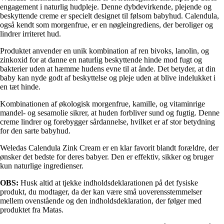
engagement i naturlig hudpleje. Denne dybdevirkende, plejende og
beskyttende creme er specielt designet til følsom babyhud. Calendula,
også kendt som morgenfrue, er en nøgleingrediens, der beroliger og
lindrer irriteret hud.
Produktet anvender en unik kombination af ren bivoks, lanolin, og
zinkoxid for at danne en naturlig beskyttende hinde mod fugt og
bakterier uden at hæmme hudens evne til at ånde. Det betyder, at din
baby kan nyde godt af beskyttelse og pleje uden at blive indelukket i
en tæt hinde.
Kombinationen af økologisk morgenfrue, kamille, og vitaminrige
mandel- og sesamolie sikrer, at huden forbliver sund og fugtig. Denne
creme lindrer og forebygger sårdannelse, hvilket er af stor betydning
for den sarte babyhud.
Weledas Calendula Zink Cream er en klar favorit blandt forældre, der
ønsker det bedste for deres babyer. Den er effektiv, sikker og bruger
kun naturlige ingredienser.
OBS:
Husk altid at tjekke indholdsdeklarationen på det fysiske
produkt, du modtager, da der kan være små uoverensstemmelser
mellem ovenstående og den indholdsdeklaration, der følger med
produktet fra Matas.