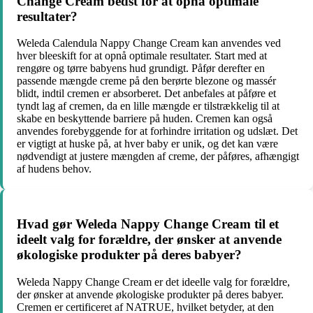
Change Cream bedst for at opnå optimale
resultater?
Weleda Calendula Nappy Change Cream kan anvendes ved
hver bleeskift for at opnå optimale resultater. Start med at
rengøre og tørre babyens hud grundigt. Påfør derefter en
passende mængde creme på den berørte blezone og massér
blidt, indtil cremen er absorberet. Det anbefales at påføre et
tyndt lag af cremen, da en lille mængde er tilstrækkelig til at
skabe en beskyttende barriere på huden. Cremen kan også
anvendes forebyggende for at forhindre irritation og udslæt. Det
er vigtigt at huske på, at hver baby er unik, og det kan være
nødvendigt at justere mængden af creme, der påføres, afhængigt
af hudens behov.
Hvad gør Weleda Nappy Change Cream til et
ideelt valg for forældre, der ønsker at anvende
økologiske produkter på deres babyer?
Weleda Nappy Change Cream er det ideelle valg for forældre,
der ønsker at anvende økologiske produkter på deres babyer.
Cremen er certificeret af NATRUE, hvilket betyder, at den