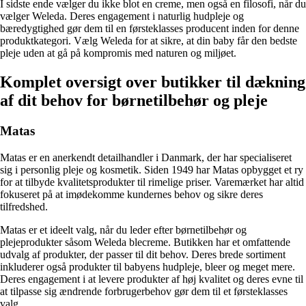
I sidste ende vælger du ikke blot en creme, men også en filosofi, når du
vælger Weleda. Deres engagement i naturlig hudpleje og
bæredygtighed gør dem til en førsteklasses producent inden for denne
produktkategori. Vælg Weleda for at sikre, at din baby får den bedste
pleje uden at gå på kompromis med naturen og miljøet.
Komplet oversigt over butikker til dækning
af dit behov for børnetilbehør og pleje
Matas
Matas er en anerkendt detailhandler i Danmark, der har specialiseret
sig i personlig pleje og kosmetik. Siden 1949 har Matas opbygget et ry
for at tilbyde kvalitetsprodukter til rimelige priser. Varemærket har altid
fokuseret på at imødekomme kundernes behov og sikre deres
tilfredshed.
Matas er et ideelt valg, når du leder efter børnetilbehør og
plejeprodukter såsom Weleda blecreme. Butikken har et omfattende
udvalg af produkter, der passer til dit behov. Deres brede sortiment
inkluderer også produkter til babyens hudpleje, bleer og meget mere.
Deres engagement i at levere produkter af høj kvalitet og deres evne til
at tilpasse sig ændrende forbrugerbehov gør dem til et førsteklasses
valg.