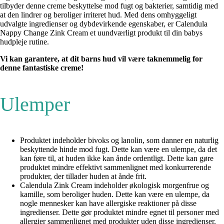
tilbyder denne creme beskyttelse mod fugt og bakterier, samtidig med
at den lindrer og beroliger irriteret hud. Med dens omhyggeligt
udvalgte ingredienser og dybdevirkende egenskaber, er Calendula
Nappy Change Zink Cream et uundværligt produkt til din babys
hudpleje rutine.
Vi kan garantere, at dit barns hud vil være taknemmelig for
denne fantastiske creme!
Ulemper
Produktet indeholder bivoks og lanolin, som danner en naturlig
beskyttende hinde mod fugt. Dette kan være en ulempe, da det
kan føre til, at huden ikke kan ånde ordentligt. Dette kan gøre
produktet mindre effektivt sammenlignet med konkurrerende
produkter, der tillader huden at ånde frit.
Calendula Zink Cream indeholder økologisk morgenfrue og
kamille, som beroliger huden. Dette kan være en ulempe, da
nogle mennesker kan have allergiske reaktioner på disse
ingredienser. Dette gør produktet mindre egnet til personer med
allergier sammenlignet med produkter uden disse ingredienser.