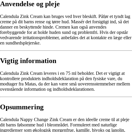
Anvendelse og pleje
Calendula Zink Cream kan bruges ved hver bleskift. Påfør et tyndt lag
creme på dit barns rense og tørre hud. Massér det forsigtigt ind, så det
danner en beskyttende hinde. Cremen kan også anvendes
forebyggende for at holde huden sund og problemfri. Hvis der opstår
vedvarende irritationsproblemer, anbefales det at kontakte en læge eller
en sundhedsplejerske.
Vigtig information
Calendula Zink Cream leveres i en 75 ml beholder. Det er vigtigt at
kontrollere produktets indholdsdeklaration på den fysiske vare, du
modtager fra Matas, da der kan være små uoverensstemmelser mellem
ovenstående information og indholdsdeklarationen.
Opsummering
Calendula Nappy Change Zink Cream er den ideelle creme til at pleje
dit barns følsomme hud i bleområdet. Formuleret med naturlige
ingredienser som økologisk morgenfrue, kamille, bivoks og lanolin,