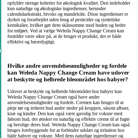
opfylder strenge kriterier for økologisk kvalitet. Den indeholder
kun naturlige og økologiske ingredienser, herunder
calendulaekstrakt, bivoks og mandelolie. Disse ingredienser er
dyrket og forarbejdet uden brug af pesticider og syntetiske
kemikalier, hvilket gør dem skånsomme mod huden og bedre
for miljøet. Ved at vælge Weleda Nappy Change Cream kan
forældre være sikre på, at de bruger et produkt, der er både
effektivt og bæredygtigt.
Hvilke andre anvendelsesmuligheder og fordele
kan Weleda Nappy Change Cream have udover
at beskytte og helbrede bleområdet hos babyer?
Udover at beskytte og helbrede bleområdet hos babyer kan
Weleda Nappy Change Cream også have andre
anvendelsesmuligheder og fordele. Cremen kan bruges til at
pleje tør og irriteret hud andre steder på kroppen, såsom albuer,
knæ og kinder. Den kan også være gavnlig for voksne med
følsom hud, der ønsker en naturlig og effektiv creme til at fugte
og berolige deres hud. Weleda Nappy Change Cream kan også
bruges forebyggende for at forhindre udslæt og irritation hos
både babyer og voksne. Med dens naturlige ingredienser og