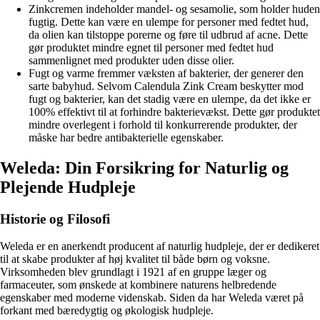
Zinkcremen indeholder mandel- og sesamolie, som holder huden
fugtig. Dette kan være en ulempe for personer med fedtet hud,
da olien kan tilstoppe porerne og føre til udbrud af acne. Dette
gør produktet mindre egnet til personer med fedtet hud
sammenlignet med produkter uden disse olier.
Fugt og varme fremmer væksten af bakterier, der generer den
sarte babyhud. Selvom Calendula Zink Cream beskytter mod
fugt og bakterier, kan det stadig være en ulempe, da det ikke er
100% effektivt til at forhindre bakterievækst. Dette gør produktet
mindre overlegent i forhold til konkurrerende produkter, der
måske har bedre antibakterielle egenskaber.
Weleda: Din Forsikring for Naturlig og
Plejende Hudpleje
Historie og Filosofi
Weleda er en anerkendt producent af naturlig hudpleje, der er dedikeret
til at skabe produkter af høj kvalitet til både børn og voksne.
Virksomheden blev grundlagt i 1921 af en gruppe læger og
farmaceuter, som ønskede at kombinere naturens helbredende
egenskaber med moderne videnskab. Siden da har Weleda været på
forkant med bæredygtig og økologisk hudpleje.