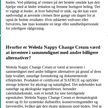
huden. Ved påføring af cremen på det berørte område kan den
hjælpe med at lindre irritation og fremme hurtigere heling. Det
er vigtigt at huske, at hver babyhud er unik, og det kan være
nødvendigt at anvende cremen flere gange om dagen for at
opnå de bedste resultater. Hvis udslættet vedvarer eller
forværres, bør man kontakte en læge eller sundhedspersonale
for yderligere rådgivning.
Hvorfor er Weleda Nappy Change Cream værd
at investere i sammenlignet med andre billigere
alternativer?
Weleda Nappy Change Cream er værd at investere i
sammenlignet med andre billigere alternativer på grund af dens
høje kvalitet, naturlige formulering og dokumenterede
effektivitet. Produktet er certificeret af NATRUE og opfylder
strenge kriterier for økologi og naturlighed. Det indeholder kun
naturlige og økologiske ingredienser, herunder
calendulaekstrakt, som er kendt for sine beroligende
egenskaber. Weleda Nappy Change Cream er dermatologisk
testet og fri for syntetiske duftstoffer, konserveringsmidler og
farvestoffer, hvilket gør den ekstra skånsom mod huden. Ved at