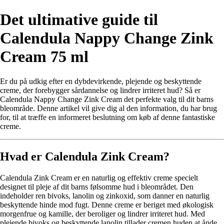
Det ultimative guide til
Calendula Nappy Change Zink
Cream 75 ml
Er du på udkig efter en dybdevirkende, plejende og beskyttende
creme, der forebygger sårdannelse og lindrer irriteret hud? Så er
Calendula Nappy Change Zink Cream det perfekte valg til dit barns
bleområde. Denne artikel vil give dig al den information, du har brug
for, til at træffe en informeret beslutning om køb af denne fantastiske
creme.
Hvad er Calendula Zink Cream?
Calendula Zink Cream er en naturlig og effektiv creme specielt
designet til pleje af dit barns følsomme hud i bleområdet. Den
indeholder ren bivoks, lanolin og zinkoxid, som danner en naturlig
beskyttende hinde mod fugt. Denne creme er beriget med økologisk
morgenfrue og kamille, der beroliger og lindrer irriteret hud. Med
plejende bivoks og beskyttende lanolin tillader cremen huden at ånde