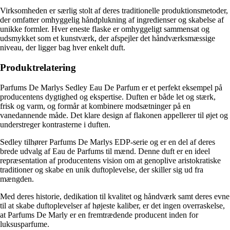
Virksomheden er særlig stolt af deres traditionelle produktionsmetoder,
der omfatter omhyggelig håndplukning af ingredienser og skabelse af
unikke formler. Hver eneste flaske er omhyggeligt sammensat og
udsmykket som et kunstværk, der afspejler det håndværksmæssige
niveau, der ligger bag hver enkelt duft.
Produktrelatering
Parfums De Marlys Sedley Eau De Parfum er et perfekt eksempel på
producentens dygtighed og ekspertise. Duften er både let og stærk,
frisk og varm, og formår at kombinere modsætninger på en
vanedannende måde. Det klare design af flakonen appellerer til øjet og
understreger kontrasterne i duften.
Sedley tilhører Parfums De Marlys EDP-serie og er en del af deres
brede udvalg af Eau de Parfums til mænd. Denne duft er en ideel
repræsentation af producentens vision om at genoplive aristokratiske
traditioner og skabe en unik duftoplevelse, der skiller sig ud fra
mængden.
Med deres historie, dedikation til kvalitet og håndværk samt deres evne
til at skabe duftoplevelser af højeste kaliber, er det ingen overraskelse,
at Parfums De Marly er en fremtrædende producent inden for
luksusparfume.