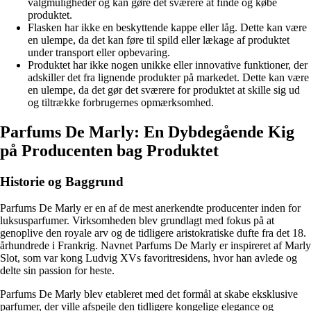
valgmuligheder og kan gøre det sværere at finde og købe
produktet.
Flasken har ikke en beskyttende kappe eller låg. Dette kan være
en ulempe, da det kan føre til spild eller lækage af produktet
under transport eller opbevaring.
Produktet har ikke nogen unikke eller innovative funktioner, der
adskiller det fra lignende produkter på markedet. Dette kan være
en ulempe, da det gør det sværere for produktet at skille sig ud
og tiltrække forbrugernes opmærksomhed.
Parfums De Marly: En Dybdegående Kig
på Producenten bag Produktet
Historie og Baggrund
Parfums De Marly er en af de mest anerkendte producenter inden for
luksusparfumer. Virksomheden blev grundlagt med fokus på at
genoplive den royale arv og de tidligere aristokratiske dufte fra det 18.
århundrede i Frankrig. Navnet Parfums De Marly er inspireret af Marly
Slot, som var kong Ludvig XVs favoritresidens, hvor han avlede og
delte sin passion for heste.
Parfums De Marly blev etableret med det formål at skabe eksklusive
parfumer, der ville afspejle den tidligere kongelige elegance og