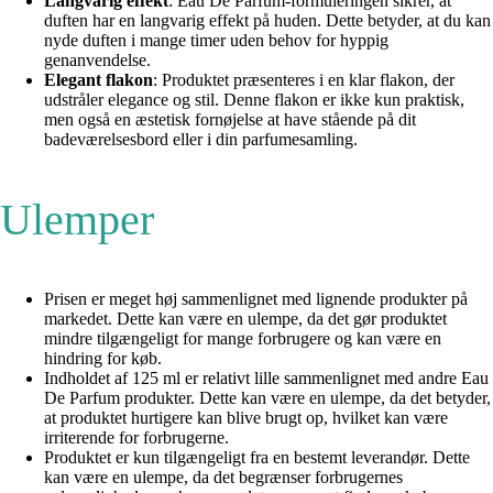
Langvarig effekt
: Eau De Parfum-formuleringen sikrer, at
duften har en langvarig effekt på huden. Dette betyder, at du kan
nyde duften i mange timer uden behov for hyppig
genanvendelse.
Elegant flakon
: Produktet præsenteres i en klar flakon, der
udstråler elegance og stil. Denne flakon er ikke kun praktisk,
men også en æstetisk fornøjelse at have stående på dit
badeværelsesbord eller i din parfumesamling.
Ulemper
Prisen er meget høj sammenlignet med lignende produkter på
markedet. Dette kan være en ulempe, da det gør produktet
mindre tilgængeligt for mange forbrugere og kan være en
hindring for køb.
Indholdet af 125 ml er relativt lille sammenlignet med andre Eau
De Parfum produkter. Dette kan være en ulempe, da det betyder,
at produktet hurtigere kan blive brugt op, hvilket kan være
irriterende for forbrugerne.
Produktet er kun tilgængeligt fra en bestemt leverandør. Dette
kan være en ulempe, da det begrænser forbrugernes