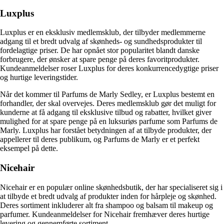
Luxplus
Luxplus er en eksklusiv medlemsklub, der tilbyder medlemmerne
adgang til et bredt udvalg af skønheds- og sundhedsprodukter til
fordelagtige priser. De har opnået stor popularitet blandt danske
forbrugere, der ønsker at spare penge på deres favoritprodukter.
Kundeanmeldelser roser Luxplus for deres konkurrencedygtige priser
og hurtige leveringstider.
Når det kommer til Parfums de Marly Sedley, er Luxplus bestemt en
forhandler, der skal overvejes. Deres medlemsklub gør det muligt for
kunderne at få adgang til eksklusive tilbud og rabatter, hvilket giver
mulighed for at spare penge på en luksuriøs parfume som Parfums de
Marly. Luxplus har forstået betydningen af at tilbyde produkter, der
appellerer til deres publikum, og Parfums de Marly er et perfekt
eksempel på dette.
Nicehair
Nicehair er en populær online skønhedsbutik, der har specialiseret sig i
at tilbyde et bredt udvalg af produkter inden for hårpleje og skønhed.
Deres sortiment inkluderer alt fra shampoo og balsam til makeup og
parfumer. Kundeanmeldelser for Nicehair fremhæver deres hurtige
levering og gennemførte sortiment.