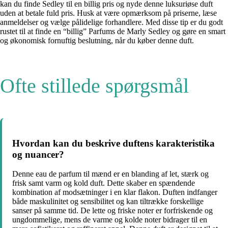
kan du finde Sedley til en billig pris og nyde denne luksuriøse duft
uden at betale fuld pris. Husk at være opmærksom på priserne, læse
anmeldelser og vælge pålidelige forhandlere. Med disse tip er du godt
rustet til at finde en “billig” Parfums de Marly Sedley og gøre en smart
og økonomisk fornuftig beslutning, når du køber denne duft.
Ofte stillede spørgsmål
Hvordan kan du beskrive duftens karakteristika
og nuancer?
Denne eau de parfum til mænd er en blanding af let, stærk og
frisk samt varm og kold duft. Dette skaber en spændende
kombination af modsætninger i en klar flakon. Duften indfanger
både maskulinitet og sensibilitet og kan tiltrække forskellige
sanser på samme tid. De lette og friske noter er forfriskende og
ungdommelige, mens de varme og kolde noter bidrager til en