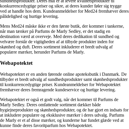
sundhedsprodukter. Deres mål er at levere kvalitetsprodukter til
konkurrencedygtige priser og sikre, at deres kunder føler sig trygge
ved at handle hos dem. Kundeanmeldelser for Med24 fremhæver deres
pålidelighed og hurtige levering.
Mens Med24 måske ikke er den første butik, der kommer i tankerne,
når man tænker på Parfums de Marly Sedley, er det stadig en
destination værd at overveje. Med deres dedikation til sundhed og
velvære forstår de vigtigheden af at tilbyde produkter inden for
skønhed og duft. Deres sortiment inkluderer et bredt udvalg af
populære mærker, herunder Parfums de Marly.
Webapotektet
Webapotektet er en anden førende online apoteksbutik i Danmark. De
tilbyder et bredt udvalg af sundhedsprodukter samt skønhedsprodukter
til konkurrencedygtige priser. Kundeanmeldelser for Webapotektet
fremhæver deres fremragende kundeservice og hurtige levering.
Webapotektet er også et godt valg, når det kommer til Parfums de
Marly Sedley. Deres omfattende sortiment dækker både
hygiejneprodukter og skønhedsprodukter, og de har gjort en indsats for
at inkludere populære og eksklusive mærker i deres udvalg. Parfums
de Marly er et af disse mærker, og kunderne har fundet glæde ved at
kunne finde deres favoritparfum hos Webapotektet.