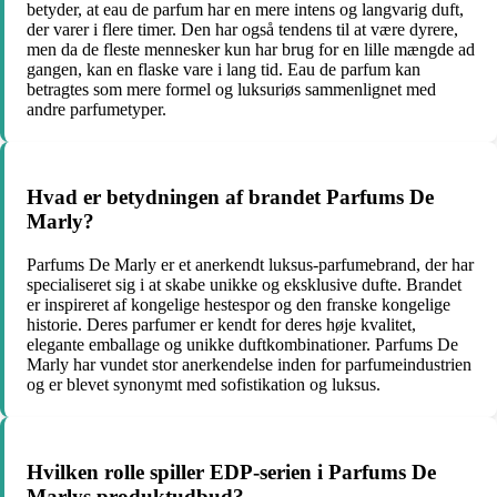
betyder, at eau de parfum har en mere intens og langvarig duft,
der varer i flere timer. Den har også tendens til at være dyrere,
men da de fleste mennesker kun har brug for en lille mængde ad
gangen, kan en flaske vare i lang tid. Eau de parfum kan
betragtes som mere formel og luksuriøs sammenlignet med
andre parfumetyper.
Hvad er betydningen af ​​brandet Parfums De
Marly?
Parfums De Marly er et anerkendt luksus-parfumebrand, der har
specialiseret sig i at skabe unikke og eksklusive dufte. Brandet
er inspireret af kongelige hestespor og den franske kongelige
historie. Deres parfumer er kendt for deres høje kvalitet,
elegante emballage og unikke duftkombinationer. Parfums De
Marly har vundet stor anerkendelse inden for parfumeindustrien
og er blevet synonymt med sofistikation og luksus.
Hvilken rolle spiller EDP-serien i Parfums De
Marlys produktudbud?