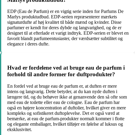
EDP (Eau de Parfum) er en vigtig serie inden for Parfums De
Marlys produktudbud. EDP-serien repræsenterer mærkets
signaturdufte af høj kvalitet til både mænd og kvinder. Disse
parfumer er kendt for deres dybde og langvarighed, og de er
designet til at efterlade et varigt indtryk. EDP-serien er blevet en
favorit blandt parfumeentusiaster, der værdsætter subtilitet og
elegance i deres dufte.
Hvad er fordelene ved at bruge eau de parfum i
forhold til andre former for duftprodukter?
En fordel ved at bruge eau de parfum er, at duften er mere
intens og langvarig. Dette betyder, at du kan nyde duften i
længere tid, og du behøver ikke at genanvende den så ofte som
med eau de toilette eller eau de cologne. Eau de parfum har
også en højere koncentration af duftolier, hvilket giver en mere
kompleks og sofistikeret duftoplevelse. Det er også værd at
bemærke, at eau de parfum-produkter normalt kommer i flotte
og elegante emballager, hvilket tilføjer en følelse af luksus og
eksklusivitet.