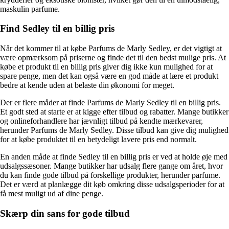
maskulin parfume.
Find Sedley til en billig pris
Når det kommer til at købe Parfums de Marly Sedley, er det vigtigt at
være opmærksom på priserne og finde det til den bedst mulige pris. At
købe et produkt til en billig pris giver dig ikke kun mulighed for at
spare penge, men det kan også være en god måde at lære et produkt
bedre at kende uden at belaste din økonomi for meget.
Der er flere måder at finde Parfums de Marly Sedley til en billig pris.
Et godt sted at starte er at kigge efter tilbud og rabatter. Mange butikker
og onlineforhandlere har jævnligt tilbud på kendte mærkevarer,
herunder Parfums de Marly Sedley. Disse tilbud kan give dig mulighed
for at købe produktet til en betydeligt lavere pris end normalt.
En anden måde at finde Sedley til en billig pris er ved at holde øje med
udsalgssæsoner. Mange butikker har udsalg flere gange om året, hvor
du kan finde gode tilbud på forskellige produkter, herunder parfume.
Det er værd at planlægge dit køb omkring disse udsalgsperioder for at
få mest muligt ud af dine penge.
Skærp din sans for gode tilbud