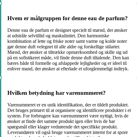
Hvem er målgruppen for denne eau de parfum?
Denne eau de parfum er designet specielt til mænd, der ønsker
at udstråle selvtillid og maskulinitet. Den harmoniske
kombination af lette og friske noter samt varme og kolde noter
gør denne duft velegnet til alle aldre og forskellige stilarter.
Mænd, der ønsker at tiltrække opmærksomhed og skille sig ud
på en sofistikeret måde, vil finde denne duft tiltalende. Den kan
bæres både til formelle og afslappede lejligheder og er ideel til
enhver mand, der ønsker at efterlade et uforglemmeligt indtryk.
Hvilken betydning har varenummeret?
Varenummeret er en unik identifikation, der er tildelt produktet.
Det bruges primært til at organisere og identificere produkter i et
system. For forbrugere kan varenummeret være nyttigt, hvis de
ønsker at finde det samme produkt igen eller hvis de har
spørgsmål eller klager vedrørende det specifikke produkt.
Leverandøren vil også bruge varenummeret internt for at spore