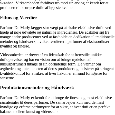
skønhed. Virksomheden forbliver tro mod sin arv og er kendt for at
producerer luksuriøse dufte af højeste kvalitet.
Ethos og Værdier
Parfums De Marly lægger stor vægt på at skabe eksklusive dufte ved
hjælp af nøje udvalgte og naturlige ingredienser. De adskiller sig fra
mange andre producenter ved at fastholde en dedikation til traditionelle
metoder og håndværk, hvilket resulterer i parfumer af ekstraordinær
kvalitet og finesse.
Virksomheden er drevet af en lidenskab for at fremstille unikke
duftoplevelser og har en vision om at bringe nydelsen af
luksusparfumeri tilbage til sin oprindelige form. De værner om
ægtheden og autenticiteten af deres produkter og insisterer på stringent
kvalitetskontrol for at sikre, at hver flakon er en sand fornøjelse for
sanserne.
Produktionsmetoder og Håndværk
Parfums De Marly er kendt for at bruge de fineste og mest eksklusive
råmaterialer til deres parfumer. De samarbejder kun med de mest
kyndige og erfarne parfumører for at sikre, at hver duft er en perfekt
balance mellem kunst og videnskab.