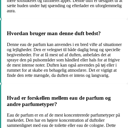
mere sofistikeret og raffineret appel. Denne duft er designet til at
sætte huden under høj spænding og efterlader en uforglemmelig
aura.
Hvordan bruger man denne duft bedst?
Denne eau de parfum kan anvendes i en bred vifte af situationer
og lejligheder. Den er velegnet til både daglig brug og specielle
begivenheder. For at få mest ud af duften, anbefales det at
spraye den på pulsområder som håndled eller hals for at frigive
de mest intense noter. Duften kan også anvendes på tøj eller i
rummet for at skabe en behagelig atmosfære. Det er vigtigt at
finde den rette mængde, da duften er intens og langvarig.
Hvad er forskellen mellem eau de parfum og
andre parfumetyper?
Eau de parfum er en af de mest koncentrerede parfumetyper på
markedet. Den har en højere koncentration af duftolier
sammenlignet med eau de toilette eller eau de cologne. Dette