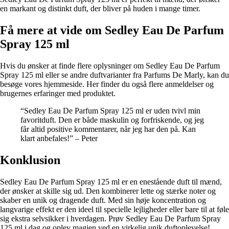
en markant og distinkt duft, der bliver på huden i mange timer.
Få mere at vide om Sedley Eau De Parfum
Spray 125 ml
Hvis du ønsker at finde flere oplysninger om Sedley Eau De Parfum
Spray 125 ml eller se andre duftvarianter fra Parfums De Marly, kan du
besøge vores hjemmeside. Her finder du også flere anmeldelser og
brugernes erfaringer med produktet.
“Sedley Eau De Parfum Spray 125 ml er uden tvivl min
favoritduft. Den er både maskulin og forfriskende, og jeg
får altid positive kommentarer, når jeg har den på. Kan
klart anbefales!” – Peter
Konklusion
Sedley Eau De Parfum Spray 125 ml er en enestående duft til mænd,
der ønsker at skille sig ud. Den kombinerer lette og stærke noter og
skaber en unik og dragende duft. Med sin høje koncentration og
langvarige effekt er den ideel til specielle lejligheder eller bare til at føle
sig ekstra selvsikker i hverdagen. Prøv Sedley Eau De Parfum Spray
125 ml i dag og oplev magien ved en virkelig unik duftoplevelse!