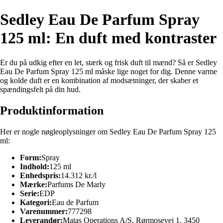
Sedley Eau De Parfum Spray
125 ml: En duft med kontraster
Er du på udkig efter en let, stærk og frisk duft til mænd? Så er Sedley
Eau De Parfum Spray 125 ml måske lige noget for dig. Denne varme
og kolde duft er en kombination af modsætninger, der skaber et
spændingsfelt på din hud.
Produktinformation
Her er nogle nøgleoplysninger om Sedley Eau De Parfum Spray 125
ml:
Form:
Spray
Indhold:
125 ml
Enhedspris:
14.312 kr./l
Mærke:
Parfums De Marly
Serie:
EDP
Kategori:
Eau de Parfum
Varenummer:
777298
Leverandør:
Matas Operations A/S, Rørmosevej 1, 3450