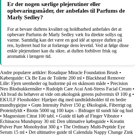
Er der nogen særlige plejerutiner eller
opbevaringsmåder, der anbefales til Parfums de
Marly Sedley?
For at bevare duftens kvalitet og holdbarhed anbefales det at
opbevare Parfums de Marly Sedley væk fra direkte sollys og
varme. Samtidig kan det være en god idé at spraye duften på
ren, hydreret hud for at forlænge dens levetid. Ved at følge disse
enkle plejerutiner kan du sikre, at duften forbliver frisk og
aromatisk i længere tid.
Andre populære artikler:
Rosalique Miracle Foundation Brush
•
Køberguide: Ck Be Eau de Toilette 200 ml
•
Blackhead Remover
Lille: Fjern urenheder og hudorme på en skånsom måde
•
Precision
Neo Blodsukkermåler
•
Rudolph Care Acai Anti-Stress Facial Cream
•
Alt hvad du behøver at vide om økologisk greens pulvermix Ø 100 g
•
EKULF Flossholder: Hjælper dig med tandtrådsholder til en bedre
mundhygiejne
•
Grøn Intensity Pulver 150 g: Økologisk, Fiberrigt og
Proteinfyldt
•
Biotin 5000 ug 100 kaps – Bidrager til sundt hår og hud
•
Magnesium Citrat 100 tabl.
•
Guide til køb af Finger Vibrator
•
Echinacea Mundspray 30 ml: Den ultimative købsguide
•
Kreatin
Pulver Pure Monohydrat 300 g
•
The Ordinary Multi-Peptide Eye
Serum 15 ml
•
Det ultimative guide til Calendula Nappy Change Zink