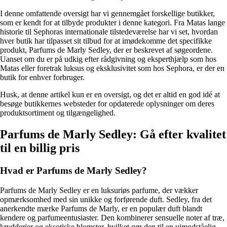
I denne omfattende oversigt har vi gennemgået forskellige butikker,
som er kendt for at tilbyde produkter i denne kategori. Fra Matas lange
historie til Sephoras internationale tilstedeværelse har vi set, hvordan
hver butik har tilpasset sit tilbud for at imødekomme det specifikke
produkt, Parfums de Marly Sedley, der er beskrevet af søgeordene.
Uanset om du er på udkig efter rådgivning og eksperthjælp som hos
Matas eller foretrak luksus og eksklusivitet som hos Sephora, er der en
butik for enhver forbruger.
Husk, at denne artikel kun er en oversigt, og det er altid en god idé at
besøge butikkernes websteder for opdaterede oplysninger om deres
produktsortiment og tilgængelighed.
Parfums de Marly Sedley: Gå efter kvalitet
til en billig pris
Hvad er Parfums de Marly Sedley?
Parfums de Marly Sedley er en luksuriøs parfume, der vækker
opmærksomhed med sin unikke og forførende duft. Sedley, fra det
anerkendte mærke Parfums de Marly, er en populær duft blandt
kendere og parfumeentusiaster. Den kombinerer sensuelle noter af træ,
krydderier og eksotiske blomster, hvilket gør den til en uimodståelig,