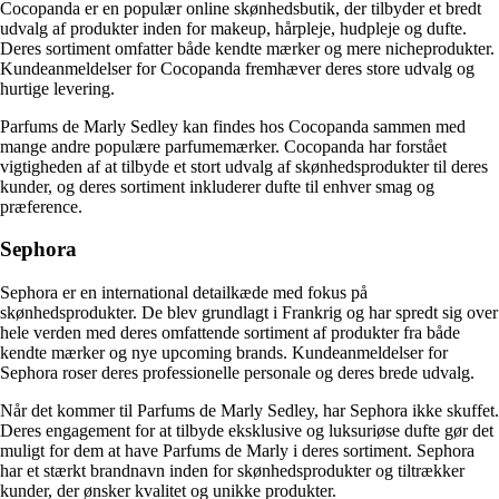
Cocopanda er en populær online skønhedsbutik, der tilbyder et bredt
udvalg af produkter inden for makeup, hårpleje, hudpleje og dufte.
Deres sortiment omfatter både kendte mærker og mere nicheprodukter.
Kundeanmeldelser for Cocopanda fremhæver deres store udvalg og
hurtige levering.
Parfums de Marly Sedley kan findes hos Cocopanda sammen med
mange andre populære parfumemærker. Cocopanda har forstået
vigtigheden af at tilbyde et stort udvalg af skønhedsprodukter til deres
kunder, og deres sortiment inkluderer dufte til enhver smag og
præference.
Sephora
Sephora er en international detailkæde med fokus på
skønhedsprodukter. De blev grundlagt i Frankrig og har spredt sig over
hele verden med deres omfattende sortiment af produkter fra både
kendte mærker og nye upcoming brands. Kundeanmeldelser for
Sephora roser deres professionelle personale og deres brede udvalg.
Når det kommer til Parfums de Marly Sedley, har Sephora ikke skuffet.
Deres engagement for at tilbyde eksklusive og luksuriøse dufte gør det
muligt for dem at have Parfums de Marly i deres sortiment. Sephora
har et stærkt brandnavn inden for skønhedsprodukter og tiltrækker
kunder, der ønsker kvalitet og unikke produkter.