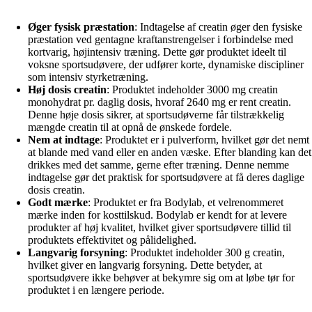
Øger fysisk præstation
: Indtagelse af creatin øger den fysiske
præstation ved gentagne kraftanstrengelser i forbindelse med
kortvarig, højintensiv træning. Dette gør produktet ideelt til
voksne sportsudøvere, der udfører korte, dynamiske discipliner
som intensiv styrketræning.
Høj dosis creatin
: Produktet indeholder 3000 mg creatin
monohydrat pr. daglig dosis, hvoraf 2640 mg er rent creatin.
Denne høje dosis sikrer, at sportsudøverne får tilstrækkelig
mængde creatin til at opnå de ønskede fordele.
Nem at indtage
: Produktet er i pulverform, hvilket gør det nemt
at blande med vand eller en anden væske. Efter blanding kan det
drikkes med det samme, gerne efter træning. Denne nemme
indtagelse gør det praktisk for sportsudøvere at få deres daglige
dosis creatin.
Godt mærke
: Produktet er fra Bodylab, et velrenommeret
mærke inden for kosttilskud. Bodylab er kendt for at levere
produkter af høj kvalitet, hvilket giver sportsudøvere tillid til
produktets effektivitet og pålidelighed.
Langvarig forsyning
: Produktet indeholder 300 g creatin,
hvilket giver en langvarig forsyning. Dette betyder, at
sportsudøvere ikke behøver at bekymre sig om at løbe tør for
produktet i en længere periode.