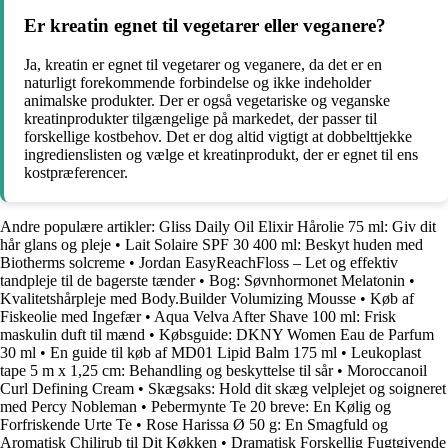
Er kreatin egnet til vegetarer eller veganere?
Ja, kreatin er egnet til vegetarer og veganere, da det er en
naturligt forekommende forbindelse og ikke indeholder
animalske produkter. Der er også vegetariske og veganske
kreatinprodukter tilgængelige på markedet, der passer til
forskellige kostbehov. Det er dog altid vigtigt at dobbelttjekke
ingredienslisten og vælge et kreatinprodukt, der er egnet til ens
kostpræferencer.
Andre populære artikler:
Gliss Daily Oil Elixir Hårolie 75 ml: Giv dit
hår glans og pleje
•
Lait Solaire SPF 30 400 ml: Beskyt huden med
Biotherms solcreme
•
Jordan EasyReachFloss – Let og effektiv
tandpleje til de bagerste tænder
•
Bog: Søvnhormonet Melatonin
•
Kvalitetshårpleje med Body.Builder Volumizing Mousse
•
Køb af
Fiskeolie med Ingefær
•
Aqua Velva After Shave 100 ml: Frisk
maskulin duft til mænd
•
Købsguide: DKNY Women Eau de Parfum
30 ml
•
En guide til køb af MD01 Lipid Balm 175 ml
•
Leukoplast
tape 5 m x 1,25 cm: Behandling og beskyttelse til sår
•
Moroccanoil
Curl Defining Cream
•
Skægsaks: Hold dit skæg velplejet og soigneret
med Percy Nobleman
•
Pebermynte Te 20 breve: En Kølig og
Forfriskende Urte Te
•
Rose Harissa Ø 50 g: En Smagfuld og
Aromatisk Chilirub til Dit Køkken
•
Dramatisk Forskellig Fugtgivende