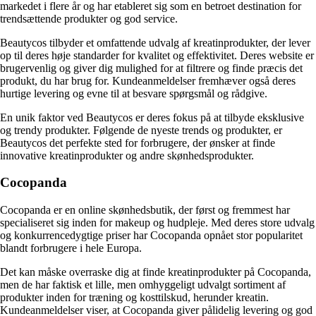
markedet i flere år og har etableret sig som en betroet destination for
trendsættende produkter og god service.
Beautycos tilbyder et omfattende udvalg af kreatinprodukter, der lever
op til deres høje standarder for kvalitet og effektivitet. Deres website er
brugervenlig og giver dig mulighed for at filtrere og finde præcis det
produkt, du har brug for. Kundeanmeldelser fremhæver også deres
hurtige levering og evne til at besvare spørgsmål og rådgive.
En unik faktor ved Beautycos er deres fokus på at tilbyde eksklusive
og trendy produkter. Følgende de nyeste trends og produkter, er
Beautycos det perfekte sted for forbrugere, der ønsker at finde
innovative kreatinprodukter og andre skønhedsprodukter.
Cocopanda
Cocopanda er en online skønhedsbutik, der først og fremmest har
specialiseret sig inden for makeup og hudpleje. Med deres store udvalg
og konkurrencedygtige priser har Cocopanda opnået stor popularitet
blandt forbrugere i hele Europa.
Det kan måske overraske dig at finde kreatinprodukter på Cocopanda,
men de har faktisk et lille, men omhyggeligt udvalgt sortiment af
produkter inden for træning og kosttilskud, herunder kreatin.
Kundeanmeldelser viser, at Cocopanda giver pålidelig levering og god