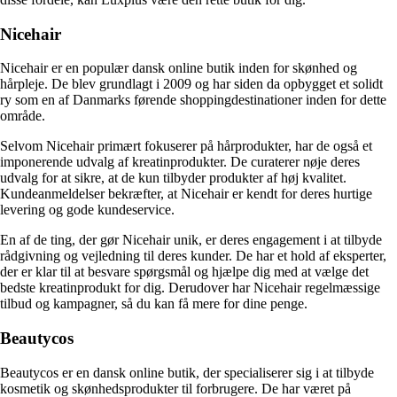
Nicehair
Nicehair er en populær dansk online butik inden for skønhed og
hårpleje. De blev grundlagt i 2009 og har siden da opbygget et solidt
ry som en af Danmarks førende shoppingdestinationer inden for dette
område.
Selvom Nicehair primært fokuserer på hårprodukter, har de også et
imponerende udvalg af kreatinprodukter. De curaterer nøje deres
udvalg for at sikre, at de kun tilbyder produkter af høj kvalitet.
Kundeanmeldelser bekræfter, at Nicehair er kendt for deres hurtige
levering og gode kundeservice.
En af de ting, der gør Nicehair unik, er deres engagement i at tilbyde
rådgivning og vejledning til deres kunder. De har et hold af eksperter,
der er klar til at besvare spørgsmål og hjælpe dig med at vælge det
bedste kreatinprodukt for dig. Derudover har Nicehair regelmæssige
tilbud og kampagner, så du kan få mere for dine penge.
Beautycos
Beautycos er en dansk online butik, der specialiserer sig i at tilbyde
kosmetik og skønhedsprodukter til forbrugere. De har været på