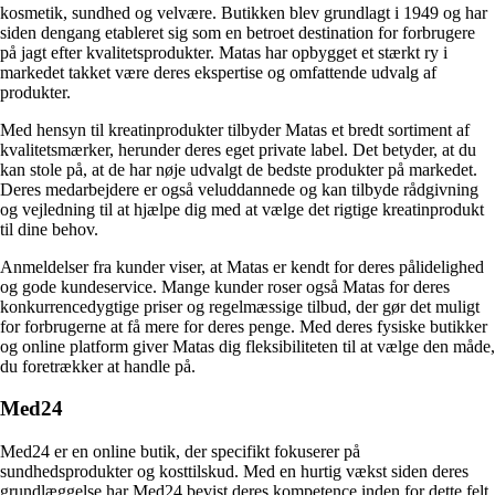
kosmetik, sundhed og velvære. Butikken blev grundlagt i 1949 og har
siden dengang etableret sig som en betroet destination for forbrugere
på jagt efter kvalitetsprodukter. Matas har opbygget et stærkt ry i
markedet takket være deres ekspertise og omfattende udvalg af
produkter.
Med hensyn til kreatinprodukter tilbyder Matas et bredt sortiment af
kvalitetsmærker, herunder deres eget private label. Det betyder, at du
kan stole på, at de har nøje udvalgt de bedste produkter på markedet.
Deres medarbejdere er også veluddannede og kan tilbyde rådgivning
og vejledning til at hjælpe dig med at vælge det rigtige kreatinprodukt
til dine behov.
Anmeldelser fra kunder viser, at Matas er kendt for deres pålidelighed
og gode kundeservice. Mange kunder roser også Matas for deres
konkurrencedygtige priser og regelmæssige tilbud, der gør det muligt
for forbrugerne at få mere for deres penge. Med deres fysiske butikker
og online platform giver Matas dig fleksibiliteten til at vælge den måde,
du foretrækker at handle på.
Med24
Med24 er en online butik, der specifikt fokuserer på
sundhedsprodukter og kosttilskud. Med en hurtig vækst siden deres
grundlæggelse har Med24 bevist deres kompetence inden for dette felt