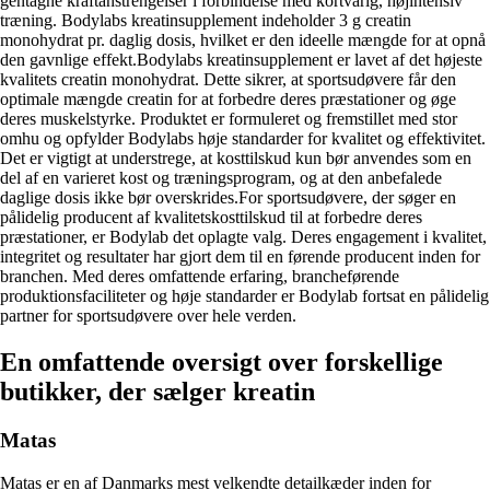
gentagne kraftanstrengelser i forbindelse med kortvarig, højintensiv
træning. Bodylabs kreatinsupplement indeholder 3 g creatin
monohydrat pr. daglig dosis, hvilket er den ideelle mængde for at opnå
den gavnlige effekt.Bodylabs kreatinsupplement er lavet af det højeste
kvalitets creatin monohydrat. Dette sikrer, at sportsudøvere får den
optimale mængde creatin for at forbedre deres præstationer og øge
deres muskelstyrke. Produktet er formuleret og fremstillet med stor
omhu og opfylder Bodylabs høje standarder for kvalitet og effektivitet.
Det er vigtigt at understrege, at kosttilskud kun bør anvendes som en
del af en varieret kost og træningsprogram, og at den anbefalede
daglige dosis ikke bør overskrides.For sportsudøvere, der søger en
pålidelig producent af kvalitetskosttilskud til at forbedre deres
præstationer, er Bodylab det oplagte valg. Deres engagement i kvalitet,
integritet og resultater har gjort dem til en førende producent inden for
branchen. Med deres omfattende erfaring, brancheførende
produktionsfaciliteter og høje standarder er Bodylab fortsat en pålidelig
partner for sportsudøvere over hele verden.
En omfattende oversigt over forskellige
butikker, der sælger kreatin
Matas
Matas er en af Danmarks mest velkendte detailkæder inden for