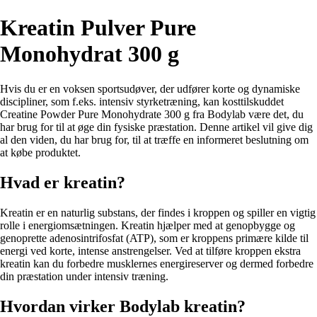
Kreatin Pulver Pure
Monohydrat 300 g
Hvis du er en voksen sportsudøver, der udfører korte og dynamiske
discipliner, som f.eks. intensiv styrketræning, kan kosttilskuddet
Creatine Powder Pure Monohydrate 300 g fra Bodylab være det, du
har brug for til at øge din fysiske præstation. Denne artikel vil give dig
al den viden, du har brug for, til at træffe en informeret beslutning om
at købe produktet.
Hvad er kreatin?
Kreatin er en naturlig substans, der findes i kroppen og spiller en vigtig
rolle i energiomsætningen. Kreatin hjælper med at genopbygge og
genoprette adenosintrifosfat (ATP), som er kroppens primære kilde til
energi ved korte, intense anstrengelser. Ved at tilføre kroppen ekstra
kreatin kan du forbedre musklernes energireserver og dermed forbedre
din præstation under intensiv træning.
Hvordan virker Bodylab kreatin?