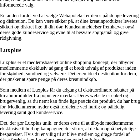
informerede valg.
En anden fordel ved at vælge Webapoteket er deres pålidelige levering
og diskretion. Du kan være sikker på, at dine kreatinprodukter leveres
sikkert og diskret lige til din dør. Kundeanmeldelser fremhæver også
deres gode kundeservice og evne til at besvare spørgsmål og give
rådgivning.
Luxplus
Luxplus er et medlemsbaseret online shopping-koncept, der tilbyder
medlemmerne eksklusiv adgang til et bredt udvalg af produkter inden
for skønhed, sundhed og velvære. Det er en ideel destination for dem,
der ønsker at spare penge på deres kreatinindkøb.
Som medlem af Luxplus får du adgang til ekstraordinære rabatter på
kreatinprodukter fra populære mærker. Deres website er enkel og
brugervenlig, så du nemt kan finde lige præcis det produkt, du har brug
for. Medlemmerne nyder også fordelene ved hurtig og pålidelig
levering samt god kundeservice.
Det, der gør Luxplus unik, er deres evne til at tilbyde medlemmerne
eksklusive tilbud og kampagner, der sikrer, at de kan opnå betydelige
besparelser. Hvis du er villig til at blive medlem og drage fordel af
disse fordele, kan Luxplus være den rette butik for dig.