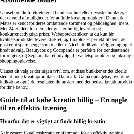
Uanset om du foretrækker at handle online eller i fysiske butikker, er
der et væld af muligheder for at finde kreatinprodukter i Danmark.
Matas er kendt for deres omfattende sortiment og pålidelighed, mens
Med24 er ideel for dem, der ønsker hurtig levering og
konkurrencedygtige priser. Webapoteket sikrer, at du kun får
kvalitetsprodukter leveret diskret, og Luxplus er perfekt til dem, der
ønsker at spare penge som medlem. Nicehair tilbyder rådgivning og et
bredt udvalg, Beautycos og Cocopanda er perfekte for trendsættende
forbrugere, og Sephora har et udvalg af kvalitetsprodukter og luksuriøs
shoppingoplevelse.
Uanset dit valg er der ingen tvivl om, at disse butikker er det ideelle
sted at finde kreatinprodukter i Danmark. Gå på opdagelse, nyd dine
indkøb og opnå de resultater, du ønsker med det bedste kreatinprodukt
for dine behov.
Guide til at købe kreatin billig – En nøgle
til en effektiv træning
Hvorfor det er vigtigt at finde billig kreatin
At investere i kvalitetskreatin er afgørende for en effektiv træning.