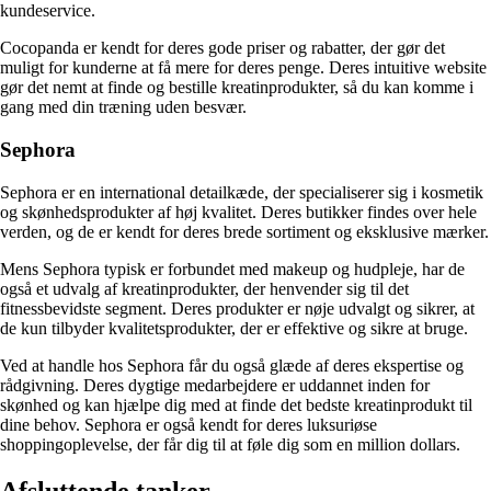
kundeservice.
Cocopanda er kendt for deres gode priser og rabatter, der gør det
muligt for kunderne at få mere for deres penge. Deres intuitive website
gør det nemt at finde og bestille kreatinprodukter, så du kan komme i
gang med din træning uden besvær.
Sephora
Sephora er en international detailkæde, der specialiserer sig i kosmetik
og skønhedsprodukter af høj kvalitet. Deres butikker findes over hele
verden, og de er kendt for deres brede sortiment og eksklusive mærker.
Mens Sephora typisk er forbundet med makeup og hudpleje, har de
også et udvalg af kreatinprodukter, der henvender sig til det
fitnessbevidste segment. Deres produkter er nøje udvalgt og sikrer, at
de kun tilbyder kvalitetsprodukter, der er effektive og sikre at bruge.
Ved at handle hos Sephora får du også glæde af deres ekspertise og
rådgivning. Deres dygtige medarbejdere er uddannet inden for
skønhed og kan hjælpe dig med at finde det bedste kreatinprodukt til
dine behov. Sephora er også kendt for deres luksuriøse
shoppingoplevelse, der får dig til at føle dig som en million dollars.
Afsluttende tanker