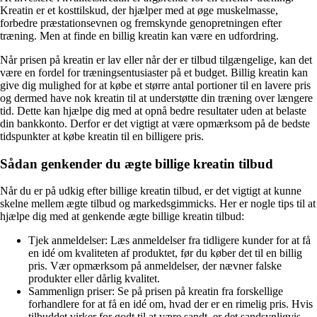
Kreatin er et kosttilskud, der hjælper med at øge muskelmasse,
forbedre præstationsevnen og fremskynde genopretningen efter
træning. Men at finde en billig kreatin kan være en udfordring.
Når prisen på kreatin er lav eller når der er tilbud tilgængelige, kan det
være en fordel for træningsentusiaster på et budget. Billig kreatin kan
give dig mulighed for at købe et større antal portioner til en lavere pris
og dermed have nok kreatin til at understøtte din træning over længere
tid. Dette kan hjælpe dig med at opnå bedre resultater uden at belaste
din bankkonto. Derfor er det vigtigt at være opmærksom på de bedste
tidspunkter at købe kreatin til en billigere pris.
Sådan genkender du ægte billige kreatin tilbud
Når du er på udkig efter billige kreatin tilbud, er det vigtigt at kunne
skelne mellem ægte tilbud og markedsgimmicks. Her er nogle tips til at
hjælpe dig med at genkende ægte billige kreatin tilbud:
Tjek anmeldelser: Læs anmeldelser fra tidligere kunder for at få
en idé om kvaliteten af produktet, før du køber det til en billig
pris. Vær opmærksom på anmeldelser, der nævner falske
produkter eller dårlig kvalitet.
Sammenlign priser: Se på prisen på kreatin fra forskellige
forhandlere for at få en idé om, hvad der er en rimelig pris. Hvis
tilbuddet virker for godt til at være sandt, er det sandsynligvis