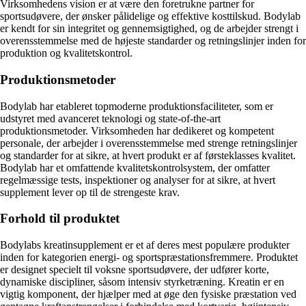
Virksomhedens vision er at være den foretrukne partner for
sportsudøvere, der ønsker pålidelige og effektive kosttilskud. Bodylab
er kendt for sin integritet og gennemsigtighed, og de arbejder strengt i
overensstemmelse med de højeste standarder og retningslinjer inden for
produktion og kvalitetskontrol.
Produktionsmetoder
Bodylab har etableret topmoderne produktionsfaciliteter, som er
udstyret med avanceret teknologi og state-of-the-art
produktionsmetoder. Virksomheden har dedikeret og kompetent
personale, der arbejder i overensstemmelse med strenge retningslinjer
og standarder for at sikre, at hvert produkt er af førsteklasses kvalitet.
Bodylab har et omfattende kvalitetskontrolsystem, der omfatter
regelmæssige tests, inspektioner og analyser for at sikre, at hvert
supplement lever op til de strengeste krav.
Forhold til produktet
Bodylabs kreatinsupplement er et af deres mest populære produkter
inden for kategorien energi- og sportspræstationsfremmere. Produktet
er designet specielt til voksne sportsudøvere, der udfører korte,
dynamiske discipliner, såsom intensiv styrketræning. Kreatin er en
vigtig komponent, der hjælper med at øge den fysiske præstation ved