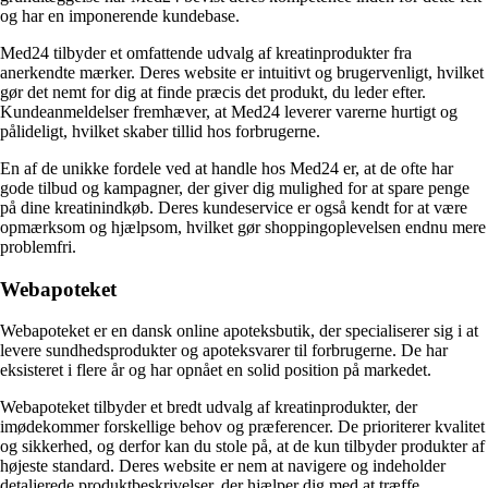
og har en imponerende kundebase.
Med24 tilbyder et omfattende udvalg af kreatinprodukter fra
anerkendte mærker. Deres website er intuitivt og brugervenligt, hvilket
gør det nemt for dig at finde præcis det produkt, du leder efter.
Kundeanmeldelser fremhæver, at Med24 leverer varerne hurtigt og
pålideligt, hvilket skaber tillid hos forbrugerne.
En af de unikke fordele ved at handle hos Med24 er, at de ofte har
gode tilbud og kampagner, der giver dig mulighed for at spare penge
på dine kreatinindkøb. Deres kundeservice er også kendt for at være
opmærksom og hjælpsom, hvilket gør shoppingoplevelsen endnu mere
problemfri.
Webapoteket
Webapoteket er en dansk online apoteksbutik, der specialiserer sig i at
levere sundhedsprodukter og apoteksvarer til forbrugerne. De har
eksisteret i flere år og har opnået en solid position på markedet.
Webapoteket tilbyder et bredt udvalg af kreatinprodukter, der
imødekommer forskellige behov og præferencer. De prioriterer kvalitet
og sikkerhed, og derfor kan du stole på, at de kun tilbyder produkter af
højeste standard. Deres website er nem at navigere og indeholder
detaljerede produktbeskrivelser, der hjælper dig med at træffe