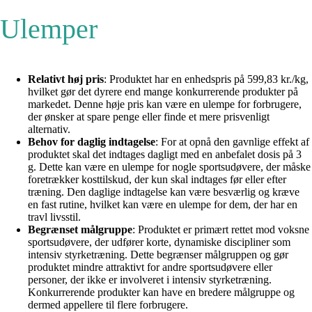
Ulemper
Relativt høj pris
: Produktet har en enhedspris på 599,83 kr./kg,
hvilket gør det dyrere end mange konkurrerende produkter på
markedet. Denne høje pris kan være en ulempe for forbrugere,
der ønsker at spare penge eller finde et mere prisvenligt
alternativ.
Behov for daglig indtagelse
: For at opnå den gavnlige effekt af
produktet skal det indtages dagligt med en anbefalet dosis på 3
g. Dette kan være en ulempe for nogle sportsudøvere, der måske
foretrækker kosttilskud, der kun skal indtages før eller efter
træning. Den daglige indtagelse kan være besværlig og kræve
en fast rutine, hvilket kan være en ulempe for dem, der har en
travl livsstil.
Begrænset målgruppe
: Produktet er primært rettet mod voksne
sportsudøvere, der udfører korte, dynamiske discipliner som
intensiv styrketræning. Dette begrænser målgruppen og gør
produktet mindre attraktivt for andre sportsudøvere eller
personer, der ikke er involveret i intensiv styrketræning.
Konkurrerende produkter kan have en bredere målgruppe og
dermed appellere til flere forbrugere.