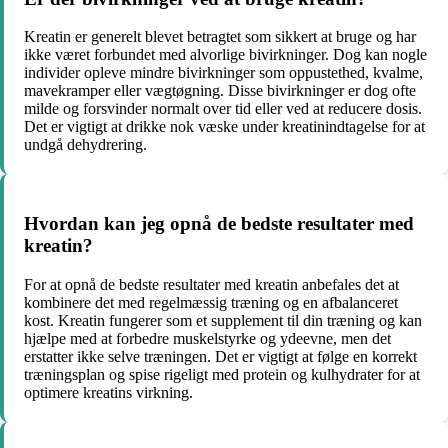
Kreatin er generelt blevet betragtet som sikkert at bruge og har
ikke været forbundet med alvorlige bivirkninger. Dog kan nogle
individer opleve mindre bivirkninger som oppustethed, kvalme,
mavekramper eller vægtøgning. Disse bivirkninger er dog ofte
milde og forsvinder normalt over tid eller ved at reducere dosis.
Det er vigtigt at drikke nok væske under kreatinindtagelse for at
undgå dehydrering.
Hvordan kan jeg opnå de bedste resultater med
kreatin?
For at opnå de bedste resultater med kreatin anbefales det at
kombinere det med regelmæssig træning og en afbalanceret
kost. Kreatin fungerer som et supplement til din træning og kan
hjælpe med at forbedre muskelstyrke og ydeevne, men det
erstatter ikke selve træningen. Det er vigtigt at følge en korrekt
træningsplan og spise rigeligt med protein og kulhydrater for at
optimere kreatins virkning.