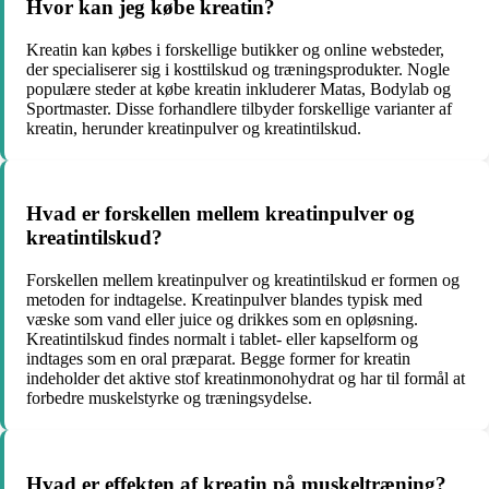
Hvor kan jeg købe kreatin?
Kreatin kan købes i forskellige butikker og online websteder,
der specialiserer sig i kosttilskud og træningsprodukter. Nogle
populære steder at købe kreatin inkluderer Matas, Bodylab og
Sportmaster. Disse forhandlere tilbyder forskellige varianter af
kreatin, herunder kreatinpulver og kreatintilskud.
Hvad er forskellen mellem kreatinpulver og
kreatintilskud?
Forskellen mellem kreatinpulver og kreatintilskud er formen og
metoden for indtagelse. Kreatinpulver blandes typisk med
væske som vand eller juice og drikkes som en opløsning.
Kreatintilskud findes normalt i tablet- eller kapselform og
indtages som en oral præparat. Begge former for kreatin
indeholder det aktive stof kreatinmonohydrat og har til formål at
forbedre muskelstyrke og træningsydelse.
Hvad er effekten af ​​kreatin på muskeltræning?