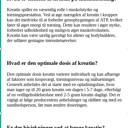
Kreatin spiller en væsentlig rolle i muskelstyrke og
træningspræstation. Ved at øge mængden af ​​kreatin i kroppen
kan det medvirke til at forbedre genopbygningen af ATP, hvilket
fører til øget energi til træning. Dette kan resultere i øget styrke,
forbedret udholdenhed og muligvis øget muskelvolumen.
Kreatin kan være særlig gavnligt for atleter og bodybuildere,
der udfører gentagne intensitetsøvelser.
Hvad er den optimale dosis af kreatin?
Den optimale dosis kreatin varierer individuelt og kan afhænge
af faktorer som kropsvægt, træningsniveau og målsætninger.
Generelt anbefales det at starte med en opladningsfase, hvor
man tager op til 20 gram kreatin om dagen i 5-7 dage, efterfulgt
af en vedligeholdelsesfase med 2-5 gram kreatin dagligt. Det er
vigtigt at følge producentens anbefalinger og rådføre sig med en
sundhedsperson, før man ændrer doseringen.
Er der bivirkninger ved at bruge kreatin?