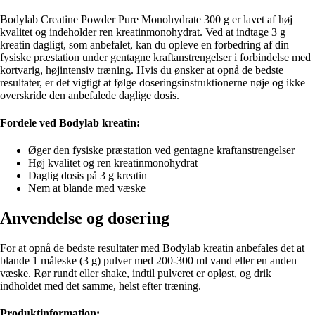
Bodylab Creatine Powder Pure Monohydrate 300 g er lavet af høj
kvalitet og indeholder ren kreatinmonohydrat. Ved at indtage 3 g
kreatin dagligt, som anbefalet, kan du opleve en forbedring af din
fysiske præstation under gentagne kraftanstrengelser i forbindelse med
kortvarig, højintensiv træning. Hvis du ønsker at opnå de bedste
resultater, er det vigtigt at følge doseringsinstruktionerne nøje og ikke
overskride den anbefalede daglige dosis.
Fordele ved Bodylab kreatin:
Øger den fysiske præstation ved gentagne kraftanstrengelser
Høj kvalitet og ren kreatinmonohydrat
Daglig dosis på 3 g kreatin
Nem at blande med væske
Anvendelse og dosering
For at opnå de bedste resultater med Bodylab kreatin anbefales det at
blande 1 måleske (3 g) pulver med 200-300 ml vand eller en anden
væske. Rør rundt eller shake, indtil pulveret er opløst, og drik
indholdet med det samme, helst efter træning.
Produktinformation: