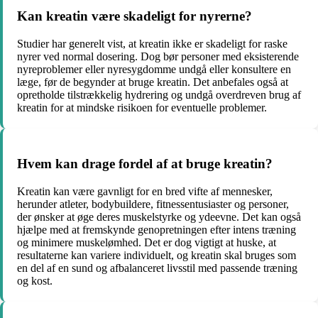
Kan kreatin være skadeligt for nyrerne?
Studier har generelt vist, at kreatin ikke er skadeligt for raske
nyrer ved normal dosering. Dog bør personer med eksisterende
nyreproblemer eller nyresygdomme undgå eller konsultere en
læge, før de begynder at bruge kreatin. Det anbefales også at
opretholde tilstrækkelig hydrering og undgå overdreven brug af
kreatin for at mindske risikoen for eventuelle problemer.
Hvem kan drage fordel af at bruge kreatin?
Kreatin kan være gavnligt for en bred vifte af mennesker,
herunder atleter, bodybuildere, fitnessentusiaster og personer,
der ønsker at øge deres muskelstyrke og ydeevne. Det kan også
hjælpe med at fremskynde genopretningen efter intens træning
og minimere muskelømhed. Det er dog vigtigt at huske, at
resultaterne kan variere individuelt, og kreatin skal bruges som
en del af en sund og afbalanceret livsstil med passende træning
og kost.