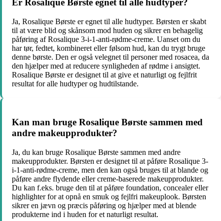
Er Rosalique Børste egnet til alle hudtyper?
Ja, Rosalique Børste er egnet til alle hudtyper. Børsten er skabt
til at være blid og skånsom mod huden og sikrer en behagelig
påføring af Rosalique 3-i-1-anti-rødme-creme. Uanset om du
har tør, fedtet, kombineret eller følsom hud, kan du trygt bruge
denne børste. Den er også velegnet til personer med rosacea, da
den hjælper med at reducere synligheden af ​​rødme i ansigtet.
Rosalique Børste er designet til at give et naturligt og fejlfrit
resultat for alle hudtyper og hudtilstande.
Kan man bruge Rosalique Børste sammen med
andre makeupprodukter?
Ja, du kan bruge Rosalique Børste sammen med andre
makeupprodukter. Børsten er designet til at påføre Rosalique 3-
i-1-anti-rødme-creme, men den kan også bruges til at blande og
påføre andre flydende eller creme-baserede makeupprodukter.
Du kan f.eks. bruge den til at påføre foundation, concealer eller
highlighter for at opnå en smuk og fejlfri makeuplook. Børsten
sikrer en jævn og præcis påføring og hjælper med at blende
produkterne ind i huden for et naturligt resultat.