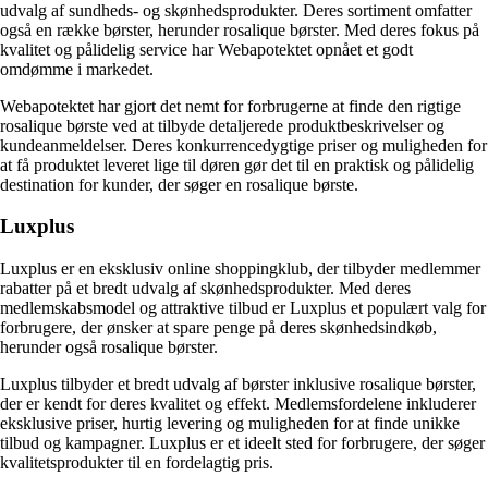
udvalg af sundheds- og skønhedsprodukter. Deres sortiment omfatter
også en række børster, herunder rosalique børster. Med deres fokus på
kvalitet og pålidelig service har Webapotektet opnået et godt
omdømme i markedet.
Webapotektet har gjort det nemt for forbrugerne at finde den rigtige
rosalique børste ved at tilbyde detaljerede produktbeskrivelser og
kundeanmeldelser. Deres konkurrencedygtige priser og muligheden for
at få produktet leveret lige til døren gør det til en praktisk og pålidelig
destination for kunder, der søger en rosalique børste.
Luxplus
Luxplus er en eksklusiv online shoppingklub, der tilbyder medlemmer
rabatter på et bredt udvalg af skønhedsprodukter. Med deres
medlemskabsmodel og attraktive tilbud er Luxplus et populært valg for
forbrugere, der ønsker at spare penge på deres skønhedsindkøb,
herunder også rosalique børster.
Luxplus tilbyder et bredt udvalg af børster inklusive rosalique børster,
der er kendt for deres kvalitet og effekt. Medlemsfordelene inkluderer
eksklusive priser, hurtig levering og muligheden for at finde unikke
tilbud og kampagner. Luxplus er et ideelt sted for forbrugere, der søger
kvalitetsprodukter til en fordelagtig pris.