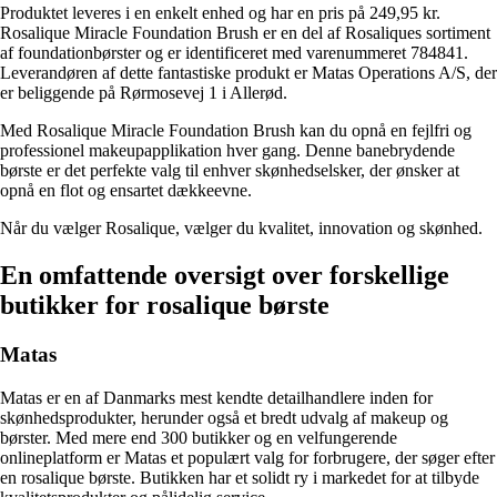
Produktet leveres i en enkelt enhed og har en pris på 249,95 kr.
Rosalique Miracle Foundation Brush er en del af Rosaliques sortiment
af foundationbørster og er identificeret med varenummeret 784841.
Leverandøren af dette fantastiske produkt er Matas Operations A/S, der
er beliggende på Rørmosevej 1 i Allerød.
Med Rosalique Miracle Foundation Brush kan du opnå en fejlfri og
professionel makeupapplikation hver gang. Denne banebrydende
børste er det perfekte valg til enhver skønhedselsker, der ønsker at
opnå en flot og ensartet dækkeevne.
Når du vælger Rosalique, vælger du kvalitet, innovation og skønhed.
En omfattende oversigt over forskellige
butikker for rosalique børste
Matas
Matas er en af Danmarks mest kendte detailhandlere inden for
skønhedsprodukter, herunder også et bredt udvalg af makeup og
børster. Med mere end 300 butikker og en velfungerende
onlineplatform er Matas et populært valg for forbrugere, der søger efter
en rosalique børste. Butikken har et solidt ry i markedet for at tilbyde