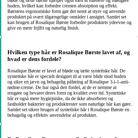
bløde og tætte børste hjælper også med at massere og blødgøre
huden, hvilket kan forbedre cremen absorption og effekt.
Børstens ergonomiske form gør det nemt at styre og anvende
produktet på svært tilgængelige områder i ansigtet. Samlet set
kan brugen af ​​Rosalique Børste forbedre produktets ydeevne og
give en mere fejlfri og naturlig finish.
Hvilken type hår er Rosalique Børste lavet af, og
hvad er dens fordele?
Rosalique Børste er lavet af bløde og tætte syntetiske hår. De
syntetiske hår er specielt designet til at være blide mod huden
og sikre en jævn og behagelig påføring af Rosalique 3-i-1-anti-
rødme-creme. De har også den fordel, at de er nemme at
rengøre og bevarer deres form og kvalitet over tid. Syntetiske
hår er også mere hygiejniske, da de ikke absorberer og
fastholder bakterier og produktrester som naturlige hår kan gøre.
Samlet set sikrer brugen af ​​syntetiske hår i Rosalique Børste en
behagelig og effektiv anvendelse af produktet.