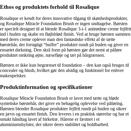
Ethos og produktets forhold til Rosalique
Rosalique er kendt for deres innovative tilgang til skønhedsprodukter,
og Rosalique Miracle Foundation Brush er ingen undtagelse. Børsten
er specielt designet til at blende Rosalique 3-i-1 antirødme creme fejlfrit
ind i huden og skabe en fløjlsblød finish. Ved at bruge børsten sammen
med deres creme oplever man den fantastiske effekt af de tætte
børstehår, der forsigtigt “buffer” produktet rundt på huden og giver en
ensartet dækning. Den skrå form på børsten gør det nemt at påføre
produktet omkring øjne, næsefløje og tæt på hårgrænsen.
Børsten er ikke kun begrænset til foundation – den kan også bruges til
concealer og blush, hvilket gør den alsidig og funktionel for enhver
makeupelsker.
Produktinformation og specifikationer
Rosalique Miracle Foundation Brush er lavet med tætte og bløde
syntetiske børstehår, der giver en behagelig oplevelse ved påføring.
Børsten blender Rosalique produkter fejlfrit rundt på huden og sikrer
en jævn og ensartet finish. Den leveres i en praktisk størrelse og har et
smukt håndtag lavet af birketræ. Hårene er fæstnet i et
aluminiumshylster, der sikrer deres stabilitet og holdbarhed.