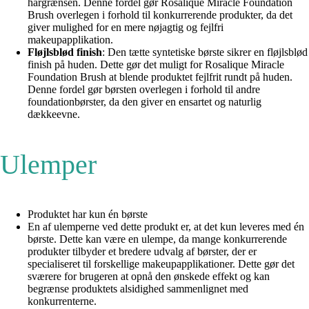
hårgrænsen. Denne fordel gør Rosalique Miracle Foundation
Brush overlegen i forhold til konkurrerende produkter, da det
giver mulighed for en mere nøjagtig og fejlfri
makeupapplikation.
Fløjlsblød finish
: Den tætte syntetiske børste sikrer en fløjlsblød
finish på huden. Dette gør det muligt for Rosalique Miracle
Foundation Brush at blende produktet fejlfrit rundt på huden.
Denne fordel gør børsten overlegen i forhold til andre
foundationbørster, da den giver en ensartet og naturlig
dækkeevne.
Ulemper
Produktet har kun én børste
En af ulemperne ved dette produkt er, at det kun leveres med én
børste. Dette kan være en ulempe, da mange konkurrerende
produkter tilbyder et bredere udvalg af børster, der er
specialiseret til forskellige makeupapplikationer. Dette gør det
sværere for brugeren at opnå den ønskede effekt og kan
begrænse produktets alsidighed sammenlignet med
konkurrenterne.