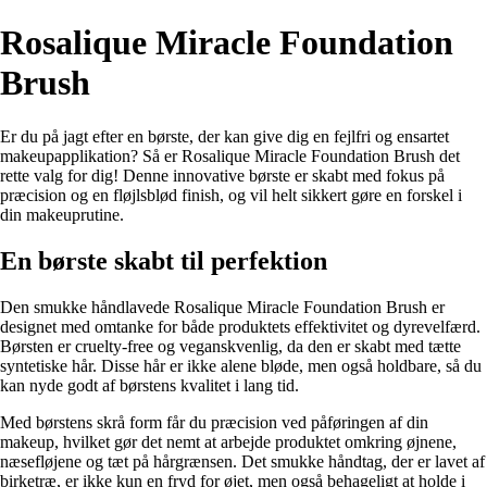
Rosalique Miracle Foundation
Brush
Er du på jagt efter en børste, der kan give dig en fejlfri og ensartet
makeupapplikation? Så er Rosalique Miracle Foundation Brush det
rette valg for dig! Denne innovative børste er skabt med fokus på
præcision og en fløjlsblød finish, og vil helt sikkert gøre en forskel i
din makeuprutine.
En børste skabt til perfektion
Den smukke håndlavede Rosalique Miracle Foundation Brush er
designet med omtanke for både produktets effektivitet og dyrevelfærd.
Børsten er cruelty-free og veganskvenlig, da den er skabt med tætte
syntetiske hår. Disse hår er ikke alene bløde, men også holdbare, så du
kan nyde godt af børstens kvalitet i lang tid.
Med børstens skrå form får du præcision ved påføringen af din
makeup, hvilket gør det nemt at arbejde produktet omkring øjnene,
næsefløjene og tæt på hårgrænsen. Det smukke håndtag, der er lavet af
birketræ, er ikke kun en fryd for øjet, men også behageligt at holde i