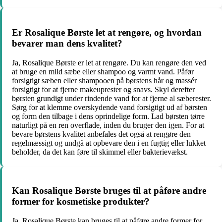
Er Rosalique Børste let at rengøre, og hvordan
bevarer man dens kvalitet?
Ja, Rosalique Børste er let at rengøre. Du kan rengøre den ved
at bruge en mild sæbe eller shampoo og varmt vand. Påfør
forsigtigt sæben eller shampooen på børstens hår og massér
forsigtigt for at fjerne makeuprester og snavs. Skyl derefter
børsten grundigt under rindende vand for at fjerne al sæberester.
Sørg for at klemme overskydende vand forsigtigt ud af børsten
og form den tilbage i dens oprindelige form. Lad børsten tørre
naturligt på en ren overflade, inden du bruger den igen. For at
bevare børstens kvalitet anbefales det også at rengøre den
regelmæssigt og undgå at opbevare den i en fugtig eller lukket
beholder, da det kan føre til skimmel eller bakterievækst.
Kan Rosalique Børste bruges til at påføre andre
former for kosmetiske produkter?
Ja, Rosalique Børste kan bruges til at påføre andre former for