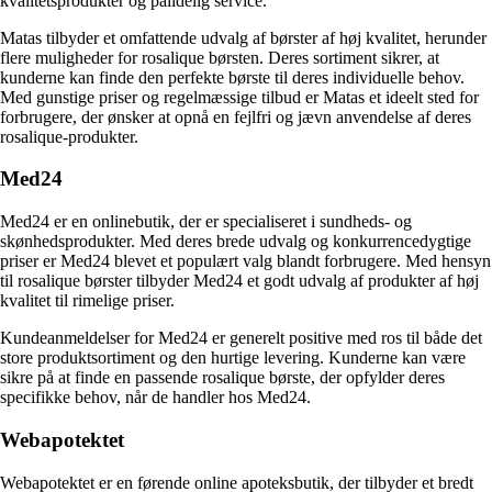
kvalitetsprodukter og pålidelig service.
Matas tilbyder et omfattende udvalg af børster af høj kvalitet, herunder
flere muligheder for rosalique børsten. Deres sortiment sikrer, at
kunderne kan finde den perfekte børste til deres individuelle behov.
Med gunstige priser og regelmæssige tilbud er Matas et ideelt sted for
forbrugere, der ønsker at opnå en fejlfri og jævn anvendelse af deres
rosalique-produkter.
Med24
Med24 er en onlinebutik, der er specialiseret i sundheds- og
skønhedsprodukter. Med deres brede udvalg og konkurrencedygtige
priser er Med24 blevet et populært valg blandt forbrugere. Med hensyn
til rosalique børster tilbyder Med24 et godt udvalg af produkter af høj
kvalitet til rimelige priser.
Kundeanmeldelser for Med24 er generelt positive med ros til både det
store produktsortiment og den hurtige levering. Kunderne kan være
sikre på at finde en passende rosalique børste, der opfylder deres
specifikke behov, når de handler hos Med24.
Webapotektet
Webapotektet er en førende online apoteksbutik, der tilbyder et bredt