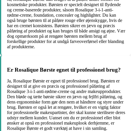
kosmetiske produkter. Børsten er specielt designet til flydende
og creme-baserede produkter, såsom Rosalique 3-i-1-anti-
rødme-creme, foundation, concealer og highlighter. Du kan
også bruge børsten til at påføre rouge eller øjenskygge, hvis de
har en cremet konsistens. Børsten sikrer en jævn og præcis
påføring af produktet og kan bruges til både ansigt og øjne. Vær
dog opmærksom på at rengøre børsten mellem brug af
forskellige produkter for at undgå farveoverførsel eller blanding
af produkterne.
Er Rosalique Børste egnet til professionel brug?
Ja, Rosalique Børste er egnet til professionel brug. Børsten er
designet til at give en præcis og professionel påføring af
Rosalique 3-i-1-anti-rødme-creme og andre makeupprodukter.
Den bløde og tætte børste sikrer en jævn og fejlfri påføring, og
dens ergonomiske form gør den nem at håndtere og styre under
brug. Børsten er også let at rengøre, hvilket er en vigtig faktor
for professionelle makeupartister, der skal kunne sterilisere deres
udstyr mellem kunder. Uanset om du er professionel eller blot
ønsker at opnå en professionel makeuplook derhjemme, er
Rosalique Børste et godt værktøj at have i sin samling.