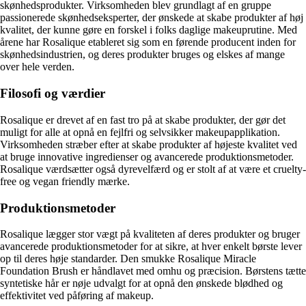
skønhedsprodukter. Virksomheden blev grundlagt af en gruppe
passionerede skønhedseksperter, der ønskede at skabe produkter af høj
kvalitet, der kunne gøre en forskel i folks daglige makeuprutine. Med
årene har Rosalique etableret sig som en førende producent inden for
skønhedsindustrien, og deres produkter bruges og elskes af mange
over hele verden.
Filosofi og værdier
Rosalique er drevet af en fast tro på at skabe produkter, der gør det
muligt for alle at opnå en fejlfri og selvsikker makeupapplikation.
Virksomheden stræber efter at skabe produkter af højeste kvalitet ved
at bruge innovative ingredienser og avancerede produktionsmetoder.
Rosalique værdsætter også dyrevelfærd og er stolt af at være et cruelty-
free og vegan friendly mærke.
Produktionsmetoder
Rosalique lægger stor vægt på kvaliteten af deres produkter og bruger
avancerede produktionsmetoder for at sikre, at hver enkelt børste lever
op til deres høje standarder. Den smukke Rosalique Miracle
Foundation Brush er håndlavet med omhu og præcision. Børstens tætte
syntetiske hår er nøje udvalgt for at opnå den ønskede blødhed og
effektivitet ved påføring af makeup.