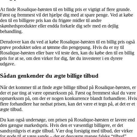
At finde Rosalique-børsten til en billig pris er vigtigt af flere grunde.
Først og fremmest vil det hjælpe dig med at spare penge. Ved at købe
den til en billigere pris kan du frigøre midler til andre
skønhedsprodukter eller endda forkæle dig selv med en dejlig
behandling.
Derudover kan du ved at købe Rosalique-børsten til en billig pris også
prøve produktet uden at tømme din pengepung. Hvis du er ny til
Rosalique-børsten eller bare vil teste den, kan du købe den til en billig
pris for at se, om den virker for dig, før du investerer i en dyrere
udgave.
Sådan genkender du ægte billige tilbud
Når det kommer til at finde ægte billige tilbud på Rosalique-børsten, er
der et par ting at være opmærksom på. Først og fremmest skal du være
opmærksom på, om der er nogen konkurrence blandt forhandlere. Hvis
flere forhandlere har nedsat prisen, kan det være et tegn på, at det er et
ægte tilbud.
Du kan også undersøge, om prisen på Rosalique-børsten er lavere end
den gængse markedspris. Hvis den er væsentligt billigere, er det
sandsynligvis et ægte tilbud. Vær dog forsigtig med tilbud, der virker
for gode til at være sande – der er desværre mange falske “tilbud”