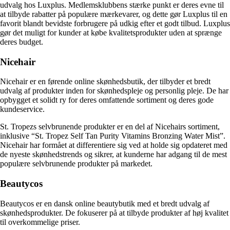
udvalg hos Luxplus. Medlemsklubbens stærke punkt er deres evne til
at tilbyde rabatter på populære mærkevarer, og dette gør Luxplus til en
favorit blandt bevidste forbrugere på udkig efter et godt tilbud. Luxplus
gør det muligt for kunder at købe kvalitetsprodukter uden at sprænge
deres budget.
Nicehair
Nicehair er en førende online skønhedsbutik, der tilbyder et bredt
udvalg af produkter inden for skønhedspleje og personlig pleje. De har
opbygget et solidt ry for deres omfattende sortiment og deres gode
kundeservice.
St. Tropezs selvbrunende produkter er en del af Nicehairs sortiment,
inklusive “St. Tropez Self Tan Purity Vitamins Bronzing Water Mist”.
Nicehair har formået at differentiere sig ved at holde sig opdateret med
de nyeste skønhedstrends og sikrer, at kunderne har adgang til de mest
populære selvbrunende produkter på markedet.
Beautycos
Beautycos er en dansk online beautybutik med et bredt udvalg af
skønhedsprodukter. De fokuserer på at tilbyde produkter af høj kvalitet
til overkommelige priser.