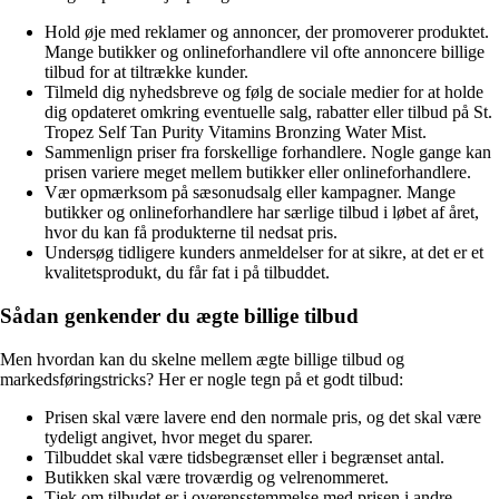
Hold øje med reklamer og annoncer, der promoverer produktet.
Mange butikker og onlineforhandlere vil ofte annoncere billige
tilbud for at tiltrække kunder.
Tilmeld dig nyhedsbreve og følg de sociale medier for at holde
dig opdateret omkring eventuelle salg, rabatter eller tilbud på St.
Tropez Self Tan Purity Vitamins Bronzing Water Mist.
Sammenlign priser fra forskellige forhandlere. Nogle gange kan
prisen variere meget mellem butikker eller onlineforhandlere.
Vær opmærksom på sæsonudsalg eller kampagner. Mange
butikker og onlineforhandlere har særlige tilbud i løbet af året,
hvor du kan få produkterne til nedsat pris.
Undersøg tidligere kunders anmeldelser for at sikre, at det er et
kvalitetsprodukt, du får fat i på tilbuddet.
Sådan genkender du ægte billige tilbud
Men hvordan kan du skelne mellem ægte billige tilbud og
markedsføringstricks? Her er nogle tegn på et godt tilbud:
Prisen skal være lavere end den normale pris, og det skal være
tydeligt angivet, hvor meget du sparer.
Tilbuddet skal være tidsbegrænset eller i begrænset antal.
Butikken skal være troværdig og velrenommeret.
Tjek om tilbudet er i overensstemmelse med prisen i andre