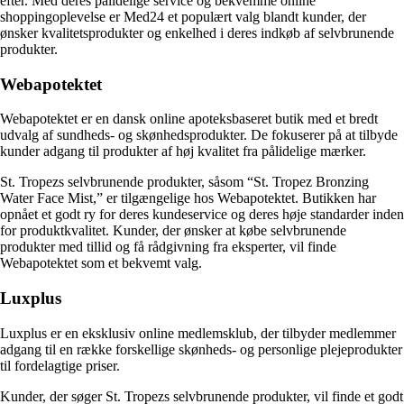
efter. Med deres pålidelige service og bekvemme online
shoppingoplevelse er Med24 et populært valg blandt kunder, der
ønsker kvalitetsprodukter og enkelhed i deres indkøb af selvbrunende
produkter.
Webapotektet
Webapotektet er en dansk online apoteksbaseret butik med et bredt
udvalg af sundheds- og skønhedsprodukter. De fokuserer på at tilbyde
kunder adgang til produkter af høj kvalitet fra pålidelige mærker.
St. Tropezs selvbrunende produkter, såsom “St. Tropez Bronzing
Water Face Mist,” er tilgængelige hos Webapotektet. Butikken har
opnået et godt ry for deres kundeservice og deres høje standarder inden
for produktkvalitet. Kunder, der ønsker at købe selvbrunende
produkter med tillid og få rådgivning fra eksperter, vil finde
Webapotektet som et bekvemt valg.
Luxplus
Luxplus er en eksklusiv online medlemsklub, der tilbyder medlemmer
adgang til en række forskellige skønheds- og personlige plejeprodukter
til fordelagtige priser.
Kunder, der søger St. Tropezs selvbrunende produkter, vil finde et godt