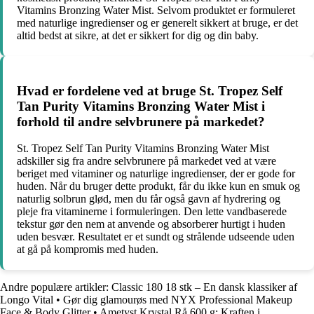
Vitamins Bronzing Water Mist. Selvom produktet er formuleret
med naturlige ingredienser og er generelt sikkert at bruge, er det
altid bedst at sikre, at det er sikkert for dig og din baby.
Hvad er fordelene ved at bruge St. Tropez Self
Tan Purity Vitamins Bronzing Water Mist i
forhold til andre selvbrunere på markedet?
St. Tropez Self Tan Purity Vitamins Bronzing Water Mist
adskiller sig fra andre selvbrunere på markedet ved at være
beriget med vitaminer og naturlige ingredienser, der er gode for
huden. Når du bruger dette produkt, får du ikke kun en smuk og
naturlig solbrun glød, men du får også gavn af hydrering og
pleje fra vitaminerne i formuleringen. Den lette vandbaserede
tekstur gør den nem at anvende og absorberer hurtigt i huden
uden besvær. Resultatet er et sundt og strålende udseende uden
at gå på kompromis med huden.
Andre populære artikler:
Classic 180 18 stk – En dansk klassiker af
Longo Vital
•
Gør dig glamourøs med NYX Professional Makeup
Face & Body Glitter
•
Ametyst Krystal Rå 600 g: Kraften i