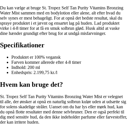
Du kan vælge at bruge St. Tropez Self Tan Purity Vitamins Bronzing
Water Mist sammen med en bodylotion eller alene, alt efter hvad du
selv synes er mest behageligt. For at opnå det bedste resultat, skal du
spraye produktet i et jævnt og ensartet lag på huden. Lad produktet
virke i 4-8 timer for at få en smuk solbrun glød. Husk altid at vaske
dine hænder grundigt efter brug for at undgå misfarvninger.
Specifikationer
Produktet er 100% vegansk
Farven kommer allerede efter 4-8 timer
Indhold: 200 ml
Enhedspris: 2.199,75 kr./l
Hvem kan bruge det?
St. Tropez Self Tan Purity Vitamins Bronzing Water Mist er velegnet
til alle, der ønsker at opnå en naturlig solbrun kulør uden at udsætte sig
for solens skadelige stråler. Uanset om du har lys eller mørk hud, kan
du opnå flotte resultater med denne selvbruner. Den er også perfekt til
dig med sensitiv hud, da den ikke indeholder parfume eller farvestoffer,
der kan irritere huden.