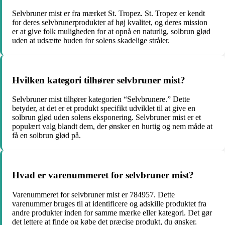
Selvbruner mist er fra mærket St. Tropez. St. Tropez er kendt
for deres selvbrunerprodukter af høj kvalitet, og deres mission
er at give folk muligheden for at opnå en naturlig, solbrun glød
uden at udsætte huden for solens skadelige stråler.
Hvilken kategori tilhører selvbruner mist?
Selvbruner mist tilhører kategorien “Selvbrunere.” Dette
betyder, at det er et produkt specifikt udviklet til at give en
solbrun glød uden solens eksponering. Selvbruner mist er et
populært valg blandt dem, der ønsker en hurtig og nem måde at
få en solbrun glød på.
Hvad er varenummeret for selvbruner mist?
Varenummeret for selvbruner mist er 784957. Dette
varenummer bruges til at identificere og adskille produktet fra
andre produkter inden for samme mærke eller kategori. Det gør
det lettere at finde og købe det præcise produkt, du ønsker.