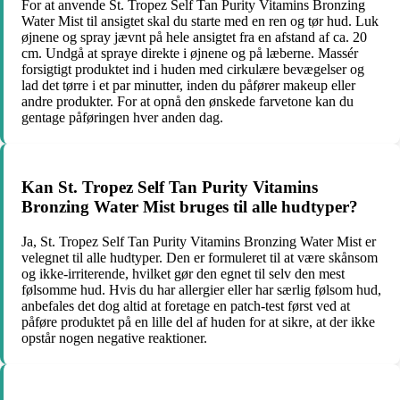
For at anvende St. Tropez Self Tan Purity Vitamins Bronzing
Water Mist til ansigtet skal du starte med en ren og tør hud. Luk
øjnene og spray jævnt på hele ansigtet fra en afstand af ca. 20
cm. Undgå at spraye direkte i øjnene og på læberne. Massér
forsigtigt produktet ind i huden med cirkulære bevægelser og
lad det tørre i et par minutter, inden du påfører makeup eller
andre produkter. For at opnå den ønskede farvetone kan du
gentage påføringen hver anden dag.
Kan St. Tropez Self Tan Purity Vitamins
Bronzing Water Mist bruges til alle hudtyper?
Ja, St. Tropez Self Tan Purity Vitamins Bronzing Water Mist er
velegnet til alle hudtyper. Den er formuleret til at være skånsom
og ikke-irriterende, hvilket gør den egnet til selv den mest
følsomme hud. Hvis du har allergier eller har særlig følsom hud,
anbefales det dog altid at foretage en patch-test først ved at
påføre produktet på en lille del af huden for at sikre, at der ikke
opstår nogen negative reaktioner.