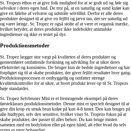
St. Tropezs ethos er at give folk mulighed for at se godt ud og føle sig
selvsikre i deres egen hud. De tror på, at en naturlig og sund kulør kan
give en følelse af velvære og udstråle selvtillid. Derfor er alle deres
produkter designet til at give en fejlfri og jævn tan, der ser naturlig ud
og varer længe. St. Tropez er også stolte af at være et vegansk mærke,
hvilket betyder, at deres produkter ikke indeholder animalske
ingredienser og ikke er testet på dyr.
Produktionsmetoder
St. Tropez lægger stor vægt på kvaliteten af deres produkter og
gennemfører omfattende forskning og udvikling for at sikre deres
effektivitet og konsistens. De bruger kun de bedste ingredienser og har
forpligtet sig til at skabe produkter, der giver fejlfri resultater hver gang.
Produktionsprocessen er omhyggelig og omfatter strenge
kvalitetskontroller for at sikre, at hvert produkt lever op til St. Tropezs
høje standarder.
St. Tropez Selvbruner Mist er et fremragende eksempel på deres
førsteklasses produktionsmetoder. Denne mist er specielt designet til at
give din krop en smuk brun kulør på kun 4-8 timer. Den kan bruges på
alle hudtyper, selv den sensitive, hvilket viser St. Tropezs fokus på at
skabe produkter, der passer til alles behov. Du kan bruge misten
sammen med en bodylotion eller på egen hånd, alt efter hvad du selv
synes er mest behageligt.