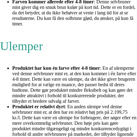
Farven kommer allerede efter 4-8 timer
: Denne selvbruner
mist giver dig en smuk brun kulør på kort tid. Dette er en fordel,
da det betyder, at du ikke behøver at vente i lang tid for at se
resultaterne. Du kan få den solbrune glød, du ønsker, på kun få
timer.
Ulemper
Produktet har kun én farve efter 4-8 timer
: En af ulemperne
ved denne selvbruner mist er, at den kun kommer i én farve efter
4-8 timer. Dette kan være en ulempe, da det ikke giver brugeren
mulighed for at vælge en nuance, der passer bedst til deres
hudtone. Dette gør produktet mindre fleksibelt og kan gøre det
mindre attraktivt i forhold til konkurrerende produkter, der
tilbyder et bredere udvalg af farver.
Produktet er relativt dyrt
: En anden ulempe ved denne
selvbruner mist er, at den har en relativt høj pris på 2.199,75
kr./l. Dette kan være en ulempe for forbrugere, der søger efter en
mere overkommelig selvbruner. Den høje pris kan gøre
produktet mindre tilgængeligt og mindre konkurrencedygtigt i
forhold til andre selvbrunere på markedet, der tilbyder lignende