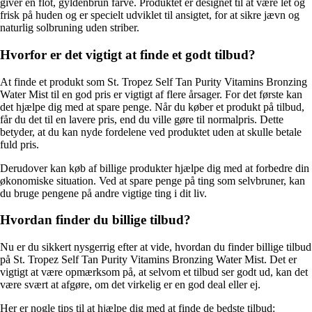
giver en flot, gyldenbrun farve. Produktet er designet til at være let og
frisk på huden og er specielt udviklet til ansigtet, for at sikre jævn og
naturlig solbruning uden striber.
Hvorfor er det vigtigt at finde et godt tilbud?
At finde et produkt som St. Tropez Self Tan Purity Vitamins Bronzing
Water Mist til en god pris er vigtigt af flere årsager. For det første kan
det hjælpe dig med at spare penge. Når du køber et produkt på tilbud,
får du det til en lavere pris, end du ville gøre til normalpris. Dette
betyder, at du kan nyde fordelene ved produktet uden at skulle betale
fuld pris.
Derudover kan køb af billige produkter hjælpe dig med at forbedre din
økonomiske situation. Ved at spare penge på ting som selvbruner, kan
du bruge pengene på andre vigtige ting i dit liv.
Hvordan finder du billige tilbud?
Nu er du sikkert nysgerrig efter at vide, hvordan du finder billige tilbud
på St. Tropez Self Tan Purity Vitamins Bronzing Water Mist. Det er
vigtigt at være opmærksom på, at selvom et tilbud ser godt ud, kan det
være svært at afgøre, om det virkelig er en god deal eller ej.
Her er nogle tips til at hjælpe dig med at finde de bedste tilbud: