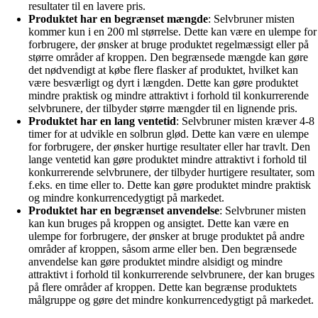
resultater til en lavere pris.
Produktet har en begrænset mængde
: Selvbruner misten
kommer kun i en 200 ml størrelse. Dette kan være en ulempe for
forbrugere, der ønsker at bruge produktet regelmæssigt eller på
større områder af kroppen. Den begrænsede mængde kan gøre
det nødvendigt at købe flere flasker af produktet, hvilket kan
være besværligt og dyrt i længden. Dette kan gøre produktet
mindre praktisk og mindre attraktivt i forhold til konkurrerende
selvbrunere, der tilbyder større mængder til en lignende pris.
Produktet har en lang ventetid
: Selvbruner misten kræver 4-8
timer for at udvikle en solbrun glød. Dette kan være en ulempe
for forbrugere, der ønsker hurtige resultater eller har travlt. Den
lange ventetid kan gøre produktet mindre attraktivt i forhold til
konkurrerende selvbrunere, der tilbyder hurtigere resultater, som
f.eks. en time eller to. Dette kan gøre produktet mindre praktisk
og mindre konkurrencedygtigt på markedet.
Produktet har en begrænset anvendelse
: Selvbruner misten
kan kun bruges på kroppen og ansigtet. Dette kan være en
ulempe for forbrugere, der ønsker at bruge produktet på andre
områder af kroppen, såsom arme eller ben. Den begrænsede
anvendelse kan gøre produktet mindre alsidigt og mindre
attraktivt i forhold til konkurrerende selvbrunere, der kan bruges
på flere områder af kroppen. Dette kan begrænse produktets
målgruppe og gøre det mindre konkurrencedygtigt på markedet.