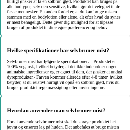
hurtigt ønsker at få en solbrun glød. Produktet kan bruges på
alle hudtyper, selv den sensitive, hvilket gør det velegnet til de
fleste mennesker. En anden fordel er, at du kan bruge misten
sammen med en bodylotion eller alene, alt efter hvad du synes
er mest behageligt. Dette giver dig mulighed for at tilpasse
brugen af produktet til dine egne præferencer og behov.
Hvilke specifikationer har selvbruner mist?
Selvbruner mist har følgende specifikationer: – Produktet er
100% vegansk, hvilket betyder, at det ikke indeholder nogen
animalske ingredienser og er egnet til dem, der ønsker at undgå
dyreprodukter.- Farven kommer allerede efter 4-8 timer, hvilket
betyder, at du relativt hurtigt vil opnå en solbrun glød, hvis du
bruger produktet regelmæssigt og efter anvisningerne.
Hvordan anvender man selvbruner mist?
For at anvende selvbruner mist skal du spraye produktet i et
jævnt og ensartet lag på huden. Det anbefales at bruge misten