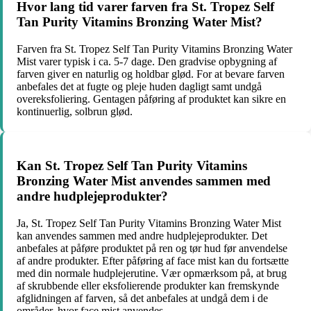
Hvor lang tid varer farven fra St. Tropez Self
Tan Purity Vitamins Bronzing Water Mist?
Farven fra St. Tropez Self Tan Purity Vitamins Bronzing Water
Mist varer typisk i ca. 5-7 dage. Den gradvise opbygning af
farven giver en naturlig og holdbar glød. For at bevare farven
anbefales det at fugte og pleje huden dagligt samt undgå
overeksfoliering. Gentagen påføring af produktet kan sikre en
kontinuerlig, solbrun glød.
Kan St. Tropez Self Tan Purity Vitamins
Bronzing Water Mist anvendes sammen med
andre hudplejeprodukter?
Ja, St. Tropez Self Tan Purity Vitamins Bronzing Water Mist
kan anvendes sammen med andre hudplejeprodukter. Det
anbefales at påføre produktet på ren og tør hud før anvendelse
af andre produkter. Efter påføring af face mist kan du fortsætte
med din normale hudplejerutine. Vær opmærksom på, at brug
af skrubbende eller eksfolierende produkter kan fremskynde
afglidningen af farven, så det anbefales at undgå dem i de
områder, hvor face mist anvendes.