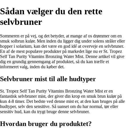
Sådan vælger du den rette
selvbruner
Sommeren er på vej, og det betyder, at mange af os drømmer om en
smuk solbrun kulør. Men inden du ligger dig under solens stråler eller
hopper i solarium, kan det være en god idé at overveje en selvbruner.
En af de mest populære produkter på markedet lige nu er St. Tropez
Self Tan Purity Vitamins Bronzing Water Mist. Denne artikel vil give
dig en grundig gennemgang af produktet, så du kan træffe et
informeret valg, inden du køber det.
Selvbruner mist til alle hudtyper
St. Tropez Self Tan Purity Vitamins Bronzing Water Mist er en
fantastisk selvbruner mist, der giver din krop en smuk brun kulør på
kun 4-8 timer. Det bedste ved denne mist er, at den kan bruges på alle
hudtyper, selv den sensitive. Så uanset om du har normal, tør eller
sensitiv hud, kan du trygt bruge denne selvbruner.
Hvordan bruger du produktet?