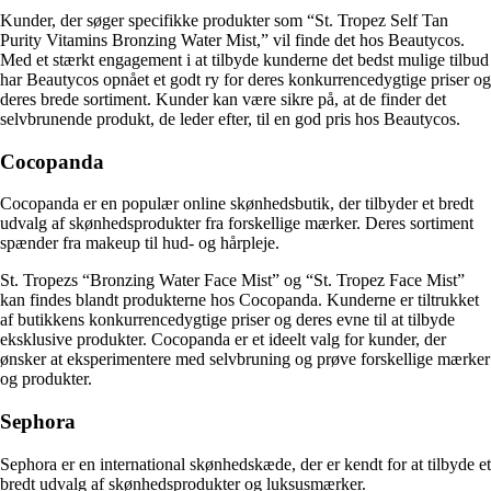
Kunder, der søger specifikke produkter som “St. Tropez Self Tan
Purity Vitamins Bronzing Water Mist,” vil finde det hos Beautycos.
Med et stærkt engagement i at tilbyde kunderne det bedst mulige tilbud
har Beautycos opnået et godt ry for deres konkurrencedygtige priser og
deres brede sortiment. Kunder kan være sikre på, at de finder det
selvbrunende produkt, de leder efter, til en god pris hos Beautycos.
Cocopanda
Cocopanda er en populær online skønhedsbutik, der tilbyder et bredt
udvalg af skønhedsprodukter fra forskellige mærker. Deres sortiment
spænder fra makeup til hud- og hårpleje.
St. Tropezs “Bronzing Water Face Mist” og “St. Tropez Face Mist”
kan findes blandt produkterne hos Cocopanda. Kunderne er tiltrukket
af butikkens konkurrencedygtige priser og deres evne til at tilbyde
eksklusive produkter. Cocopanda er et ideelt valg for kunder, der
ønsker at eksperimentere med selvbruning og prøve forskellige mærker
og produkter.
Sephora
Sephora er en international skønhedskæde, der er kendt for at tilbyde et
bredt udvalg af skønhedsprodukter og luksusmærker.