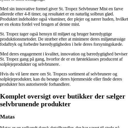
Med sin innovative formel giver St. Tropez Selvbruner Mist en farve
allerede efter 4-8 timer, og resultatet er en naturlig solbrun glød.
Produktet indeholder også vitaminer, der plejer og nærer huden, hvilket
er en ekstra fordel ved brugen af denne mist.
St. Tropez tager også hensyn til miljøet og bruger bæredygtige
produktionsmetoder. De stræber efter at minimere deres miljømæssige
fodaftryk og forbedre bæredygtigheden i hele deres forsyningskæde.
Med deres engagement i kvalitet, innovation og bæredygtighed beviser
St. Tropez gang på gang, hvorfor de er en førsteklasses producent af
solplejeprodukter og selvbrunere.
Hvis du vil lære mere om St. Tropezs sortiment af selvbrunere og
solplejeprodukter, kan du besøge deres hjemmeside eller finde deres
produkter hos autoriserede forhandlere.
Komplet oversigt over butikker der sælger
selvbrunende produkter
Matas
Matas er en velkendt dansk detailhandler, der har været til stede på