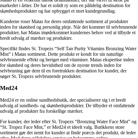
markedet i årtier. De har et solidt ry som en pålidelig destination for
skønhedsprodukter og har opbygget et stort kundegrundlag.
Kunderne roser Matas for deres omfattende sortiment af produkter
inden for skønhed og personlig pleje. Når det kommer til selvbrunende
produkter, har Matas imødekommet kundernes behov ved at tilbyde et
bredt udvalg af mærker og produkter.
Specifikt findes St. Tropezs “Self Tan Purity Vitamins Bronzing Water
Mist” i Matas sortiment. Dette produkt er kendt for sin naturlige
selvbrunende effekt og beriget med vitaminer. Matas ekspertise inden
for skønhed og deres bevidsthed om de nyeste trends inden for
selvbruning gør dem til en foretrukken destination for kunder, der
søger St. Tropezs selvbrunende produkter.
Med24
Med24 er en online sundhedsbutik, der specialiserer sig i et bredt
udvalg af sundheds- og skønhedsprodukter. De tilbyder et omfattende
udvalg af produkter fra forskellige mærker.
For kunder, der leder efter St. Tropezs “Bronzing Water Face Mist” og
“St. Tropez Face Mist,” er Med24 et ideelt valg. Butikkens store
sortiment gør det nemt for kunder at finde præcis det produkt, de leder