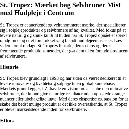
St. Tropez: Mærket bag Selvbruner Mist
med Hudpleje i Centrum
St. Tropez er et anerkendt og velrenommeret mærke, der specialiserer
sig i solplejeprodukter og selvbrunere af høj kvalitet. Med fokus på at
levere naturlig og smuk kulør til huden har St. Tropez opnået et stærkt
omdømme og er et foretrukket valg blandt hudplejeentusiaster. Læs
videre for at opdage St. Tropezs historie, deres ethos og deres
fremragende produktionsmetoder, der gør dem til en førende producent
af selvbrunere.
Historie
St. Tropez blev grundlagt i 1993 og har siden da været dedikeret til at
levere innovativ og kvalitetsrig solpleje til en global kundebase.
Mærkets grundlægger, PZ, havde en vision om at skabe den ultimative
selvbruner, der kunne give naturlige resultater uden uønskede orange
nuancer eller ubehagelige lugte. Med deres ekspertise og passion for at
skabe det bedst mulige produkt er det ikke overraskende, at St. Tropez
er blevet markedsledende inden for selvbrunere.
Ethos