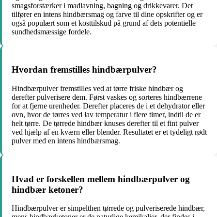
smagsforstærker i madlavning, bagning og drikkevarer. Det
tilfører en intens hindbærsmag og farve til dine opskrifter og er
også populært som et kosttilskud på grund af dets potentielle
sundhedsmæssige fordele.
Hvordan fremstilles hindbærpulver?
Hindbærpulver fremstilles ved at tørre friske hindbær og
derefter pulverisere dem. Først vaskes og sorteres hindbærrene
for at fjerne urenheder. Derefter placeres de i et dehydrator eller
ovn, hvor de tørres ved lav temperatur i flere timer, indtil de er
helt tørre. De tørrede hindbær knuses derefter til et fint pulver
ved hjælp af en kværn eller blender. Resultatet er et tydeligt rødt
pulver med en intens hindbærsmag.
Hvad er forskellen mellem hindbærpulver og
hindbær ketoner?
Hindbærpulver er simpelthen tørrede og pulveriserede hindbær,
mens hindbærketoner er de naturlige kemikalier, der findes i