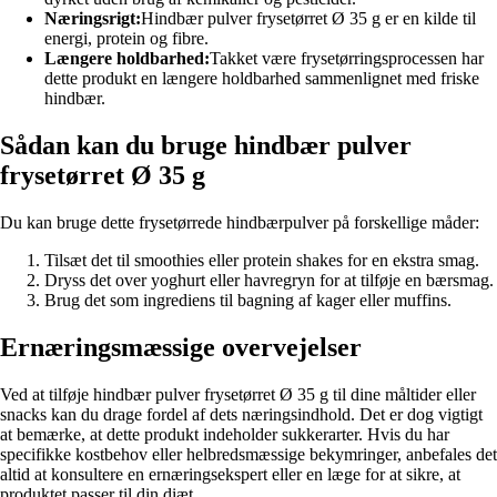
Næringsrigt:
Hindbær pulver frysetørret Ø 35 g er en kilde til
energi, protein og fibre.
Længere holdbarhed:
Takket være frysetørringsprocessen har
dette produkt en længere holdbarhed sammenlignet med friske
hindbær.
Sådan kan du bruge hindbær pulver
frysetørret Ø 35 g
Du kan bruge dette frysetørrede hindbærpulver på forskellige måder:
Tilsæt det til smoothies eller protein shakes for en ekstra smag.
Dryss det over yoghurt eller havregryn for at tilføje en bærsmag.
Brug det som ingrediens til bagning af kager eller muffins.
Ernæringsmæssige overvejelser
Ved at tilføje hindbær pulver frysetørret Ø 35 g til dine måltider eller
snacks kan du drage fordel af dets næringsindhold. Det er dog vigtigt
at bemærke, at dette produkt indeholder sukkerarter. Hvis du har
specifikke kostbehov eller helbredsmæssige bekymringer, anbefales det
altid at konsultere en ernæringsekspert eller en læge for at sikre, at
produktet passer til din diæt.