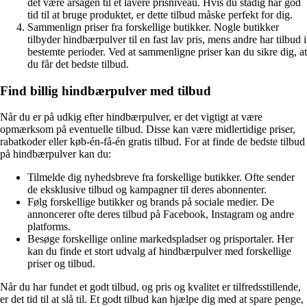
det være årsagen til et lavere prisniveau. Hvis du stadig har god
tid til at bruge produktet, er dette tilbud måske perfekt for dig.
Sammenlign priser fra forskellige butikker. Nogle butikker
tilbyder hindbærpulver til en fast lav pris, mens andre har tilbud i
bestemte perioder. Ved at sammenligne priser kan du sikre dig, at
du får det bedste tilbud.
Find billig hindbærpulver med tilbud
Når du er på udkig efter hindbærpulver, er det vigtigt at være
opmærksom på eventuelle tilbud. Disse kan være midlertidige priser,
rabatkoder eller køb-én-få-én gratis tilbud. For at finde de bedste tilbud
på hindbærpulver kan du:
Tilmelde dig nyhedsbreve fra forskellige butikker. Ofte sender
de eksklusive tilbud og kampagner til deres abonnenter.
Følg forskellige butikker og brands på sociale medier. De
annoncerer ofte deres tilbud på Facebook, Instagram og andre
platforms.
Besøge forskellige online markedspladser og prisportaler. Her
kan du finde et stort udvalg af hindbærpulver med forskellige
priser og tilbud.
Når du har fundet et godt tilbud, og pris og kvalitet er tilfredsstillende,
er det tid til at slå til. Et godt tilbud kan hjælpe dig med at spare penge,