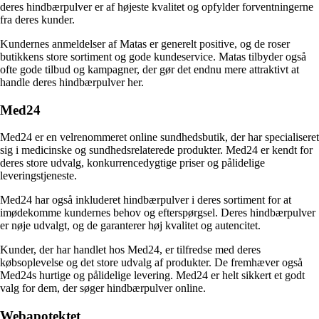
deres hindbærpulver er af højeste kvalitet og opfylder forventningerne
fra deres kunder.
Kundernes anmeldelser af Matas er generelt positive, og de roser
butikkens store sortiment og gode kundeservice. Matas tilbyder også
ofte gode tilbud og kampagner, der gør det endnu mere attraktivt at
handle deres hindbærpulver her.
Med24
Med24 er en velrenommeret online sundhedsbutik, der har specialiseret
sig i medicinske og sundhedsrelaterede produkter. Med24 er kendt for
deres store udvalg, konkurrencedygtige priser og pålidelige
leveringstjeneste.
Med24 har også inkluderet hindbærpulver i deres sortiment for at
imødekomme kundernes behov og efterspørgsel. Deres hindbærpulver
er nøje udvalgt, og de garanterer høj kvalitet og autencitet.
Kunder, der har handlet hos Med24, er tilfredse med deres
købsoplevelse og det store udvalg af produkter. De fremhæver også
Med24s hurtige og pålidelige levering. Med24 er helt sikkert et godt
valg for dem, der søger hindbærpulver online.
Webapotektet