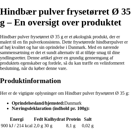
Hindbær pulver frysetørret Ø 35
g – En oversigt over produktet
Hindbær pulver frysetørret Ø 35 g er et økologisk produkt, der er
malert til en fin pulverkonsistens. Dette frysetørrede hindbærpulver er
af høj kvalitet og har sin oprindelse i Danmark. Med en nærende
sammensætning er det et sundt alternativ til at tilføje smag til dine
yndlingsretter. Denne artikel giver en grundig gennemgang af
produktets egenskaber og fordele, så du kan træffe en velinformeret
beslutning, når du køber denne vare.
Produktinformation
Her er de vigtigste oplysninger om Hindbær pulver frysetørret Ø 35 g:
Oprindelsesland/hjemsted:
Danmark
Næringsdeklaration (indhold pr. 100g):
Energi
Fedt
Kulhydrat
Protein
Salt
900 kJ / 214 kcal
2,0 g
30 g
8,1 g
0,02 g