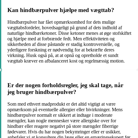
Kan hindbærpulver hjælpe med vægttab?
Hindbærpulver har fået opmærksomhed for dets mulige
vægttabsfordeler, hovedsageligt på grund af dets indhold af
naturlige hindbærketoner. Disse ketoner menes at øge stofskiftet
og hjælpe med at forbrænde fedt. Men effektiviteten og
sikkerheden af disse påstande er stadig kontroversielle, og
yderligere forskning er nødvendig for at bekræfte deres
virkning. Husk også på, at at opnå og opretholde et sundt
vægttab kræver en afbalanceret kost og regelmæssig motion.
Er der nogen forholdsregler, jeg skal tage, når
jeg bruger hindbærpulver?
Som med ethvert madprodukt er det altid vigtigt at være
opmærksom på eventuelle allergier eller bivirkninger. Mens
hindbærpulver normalt er sikkert at indtage i moderate
mængder, kan nogle mennesker være allergiske over for
hindbær eller reagere negativt på store mængder fiberrige
fødevarer. Hvis du har nogen bekymringer eller er usikker,
anbefaler vi at konsultere din læge eller en ernæringsekspert før