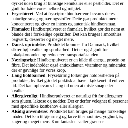
dyrket uden brug af kunstige kemikalier eller pesticider. Det er
godt for både vores helbred og miljøet.
Frysetørret
: Ved at frysetørre hindbærrene bevares deres
naturlige smag og næringsstoffer. Dette gør produktet mere
koncentreret og giver en intens og autentisk hindbærsmag.
Finmalet
: Hindbærpulveret er finmalet, hvilket gør det nemt at
blande det i forskellige opskrifter. Det kan bruges i smoothies,
bagværk, desserter og meget mere.
Dansk oprindelse
: Produktet kommer fra Danmark, hvilket
sikrer høj kvalitet og sporbarhed. Det er også godt for
lokaløkonomien og reducerer transportafstanden.
Næringsrigt
: Hindbærpulveret er en kilde til energi, protein og
fibre. Det indeholder også antioxidanter, vitaminer og mineraler,
der er gavnlige for vores krop.
Lang holdbarhed
: Frysetørring forlænger holdbarheden på
produktet, hvilket gør det praktisk at have i køkkenet til enhver
tid. Det kan opbevares i lang tid uden at miste smag eller
kvalitet.
Allergivenligt
: Hindbærpulveret er naturligt frit for allergener
som gluten, laktose og nødder. Det er derfor velegnet til personer
med specifikke kostbehov eller allergier.
Alsidig anvendelse
: Produktet kan bruges på mange forskellige
måder. Det kan tilføje smag og farve til smoothies, yoghurt, is,
kager og meget mere. Kun fantasien sætter grænser.