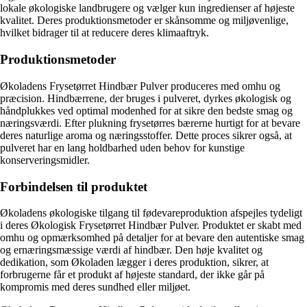
lokale økologiske landbrugere og vælger kun ingredienser af højeste
kvalitet. Deres produktionsmetoder er skånsomme og miljøvenlige,
hvilket bidrager til at reducere deres klimaaftryk.
Produktionsmetoder
Økoladens Frysetørret Hindbær Pulver produceres med omhu og
præcision. Hindbærrene, der bruges i pulveret, dyrkes økologisk og
håndplukkes ved optimal modenhed for at sikre den bedste smag og
næringsværdi. Efter plukning frysetørres bærerne hurtigt for at bevare
deres naturlige aroma og næringsstoffer. Dette proces sikrer også, at
pulveret har en lang holdbarhed uden behov for kunstige
konserveringsmidler.
Forbindelsen til produktet
Økoladens økologiske tilgang til fødevareproduktion afspejles tydeligt
i deres Økologisk Frysetørret Hindbær Pulver. Produktet er skabt med
omhu og opmærksomhed på detaljer for at bevare den autentiske smag
og ernæringsmæssige værdi af hindbær. Den høje kvalitet og
dedikation, som Økoladen lægger i deres produktion, sikrer, at
forbrugerne får et produkt af højeste standard, der ikke går på
kompromis med deres sundhed eller miljøet.