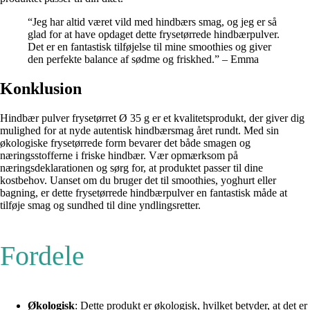
“Jeg har altid været vild med hindbærs smag, og jeg er så
glad for at have opdaget dette frysetørrede hindbærpulver.
Det er en fantastisk tilføjelse til mine smoothies og giver
den perfekte balance af sødme og friskhed.” – Emma
Konklusion
Hindbær pulver frysetørret Ø 35 g er et kvalitetsprodukt, der giver dig
mulighed for at nyde autentisk hindbærsmag året rundt. Med sin
økologiske frysetørrede form bevarer det både smagen og
næringsstofferne i friske hindbær. Vær opmærksom på
næringsdeklarationen og sørg for, at produktet passer til dine
kostbehov. Uanset om du bruger det til smoothies, yoghurt eller
bagning, er dette frysetørrede hindbærpulver en fantastisk måde at
tilføje smag og sundhed til dine yndlingsretter.
Fordele
Økologisk
: Dette produkt er økologisk, hvilket betyder, at det er