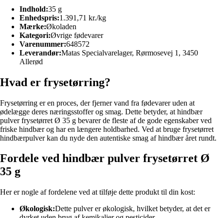
Indhold:
35 g
Enhedspris:
1.391,71 kr./kg
Mærke:
Økoladen
Kategori:
Øvrige fødevarer
Varenummer:
648572
Leverandør:
Matas Specialvarelager, Rørmosevej 1, 3450
Allerød
Hvad er frysetørring?
Frysetørring er en proces, der fjerner vand fra fødevarer uden at
ødelægge deres næringsstoffer og smag. Dette betyder, at hindbær
pulver frysetørret Ø 35 g bevarer de fleste af de gode egenskaber ved
friske hindbær og har en længere holdbarhed. Ved at bruge frysetørret
hindbærpulver kan du nyde den autentiske smag af hindbær året rundt.
Fordele ved hindbær pulver frysetørret Ø
35 g
Her er nogle af fordelene ved at tilføje dette produkt til din kost:
Økologisk:
Dette pulver er økologisk, hvilket betyder, at det er
dyrket uden brug af kemikalier og pesticider.