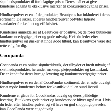
skønhedsprodukter til fordelagtige priser. Deres mål er at give
kunderne adgang til eksklusive mærker til konkurrencedygtige priser.
Hindbærpulver er en af de produkter, Beautycos har inkluderet i deres
sortiment. De sikrer, at deres hindbærpulver opfylder højeste
standarder for kvalitet og effektivitet.
Kundernes anmeldelser af Beautycos er positive, og de roser butikkens
konkurrencedygtige priser og gode udvalg. Hvis du leder efter
hindbærpulver og ønsker at finde gode tilbud, kan Beautycos være det
rette valg for dig.
Cocopanda
Cocopanda er en online skønhedsbutik, der tilbyder et bredt udvalg af
skønhedsprodukter, herunder makeup, plejeprodukter og kosttilskud.
De er kendt for deres hurtige levering og konkurrencedygtige priser.
Hindbærpulver er en del af CocoPandas sortiment, der er nøje udvalgt
for at møde kundernes behov for kosttilskud til en sund livsstil.
Kunderne er glade for CocoPandas udvalg og deres pålidelige
levering. Butikkens gode priser og kundeservice bliver også rost. Hvis
du leder efter hindbærpulver og vil have en god shoppingoplevelse,
kan CocoPanda være et godt valg.