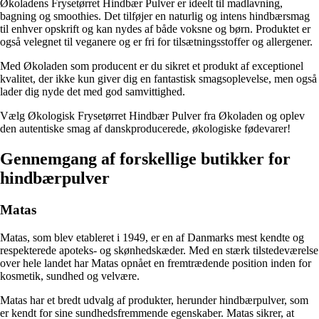
Økoladens Frysetørret Hindbær Pulver er ideelt til madlavning,
bagning og smoothies. Det tilføjer en naturlig og intens hindbærsmag
til enhver opskrift og kan nydes af både voksne og børn. Produktet er
også velegnet til veganere og er fri for tilsætningsstoffer og allergener.
Med Økoladen som producent er du sikret et produkt af exceptionel
kvalitet, der ikke kun giver dig en fantastisk smagsoplevelse, men også
lader dig nyde det med god samvittighed.
Vælg Økologisk Frysetørret Hindbær Pulver fra Økoladen og oplev
den autentiske smag af danskproducerede, økologiske fødevarer!
Gennemgang af forskellige butikker for
hindbærpulver
Matas
Matas, som blev etableret i 1949, er en af Danmarks mest kendte og
respekterede apoteks- og skønhedskæder. Med en stærk tilstedeværelse
over hele landet har Matas opnået en fremtrædende position inden for
kosmetik, sundhed og velvære.
Matas har et bredt udvalg af produkter, herunder hindbærpulver, som
er kendt for sine sundhedsfremmende egenskaber. Matas sikrer, at