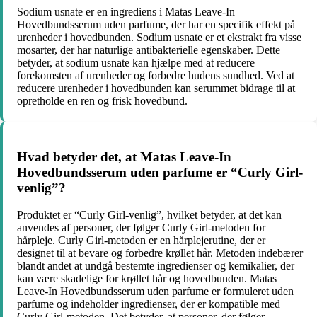
Sodium usnate er en ingrediens i Matas Leave-In
Hovedbundsserum uden parfume, der har en specifik effekt på
urenheder i hovedbunden. Sodium usnate er et ekstrakt fra visse
mosarter, der har naturlige antibakterielle egenskaber. Dette
betyder, at sodium usnate kan hjælpe med at reducere
forekomsten af urenheder og forbedre hudens sundhed. Ved at
reducere urenheder i hovedbunden kan serummet bidrage til at
opretholde en ren og frisk hovedbund.
Hvad betyder det, at Matas Leave-In
Hovedbundsserum uden parfume er “Curly Girl-
venlig”?
Produktet er “Curly Girl-venlig”, hvilket betyder, at det kan
anvendes af personer, der følger Curly Girl-metoden for
hårpleje. Curly Girl-metoden er en hårplejerutine, der er
designet til at bevare og forbedre krøllet hår. Metoden indebærer
blandt andet at undgå bestemte ingredienser og kemikalier, der
kan være skadelige for krøllet hår og hovedbunden. Matas
Leave-In Hovedbundsserum uden parfume er formuleret uden
parfume og indeholder ingredienser, der er kompatible med
Curly Girl-metoden. Det betyder, at personer, der følger