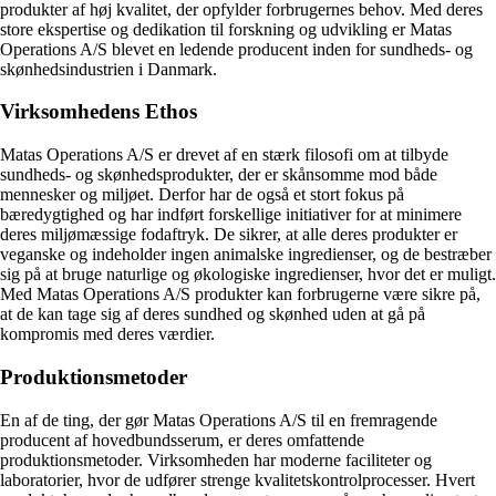
produkter af høj kvalitet, der opfylder forbrugernes behov. Med deres
store ekspertise og dedikation til forskning og udvikling er Matas
Operations A/S blevet en ledende producent inden for sundheds- og
skønhedsindustrien i Danmark.
Virksomhedens Ethos
Matas Operations A/S er drevet af en stærk filosofi om at tilbyde
sundheds- og skønhedsprodukter, der er skånsomme mod både
mennesker og miljøet. Derfor har de også et stort fokus på
bæredygtighed og har indført forskellige initiativer for at minimere
deres miljømæssige fodaftryk. De sikrer, at alle deres produkter er
veganske og indeholder ingen animalske ingredienser, og de bestræber
sig på at bruge naturlige og økologiske ingredienser, hvor det er muligt.
Med Matas Operations A/S produkter kan forbrugerne være sikre på,
at de kan tage sig af deres sundhed og skønhed uden at gå på
kompromis med deres værdier.
Produktionsmetoder
En af de ting, der gør Matas Operations A/S til en fremragende
producent af hovedbundsserum, er deres omfattende
produktionsmetoder. Virksomheden har moderne faciliteter og
laboratorier, hvor de udfører strenge kvalitetskontrolprocesser. Hvert