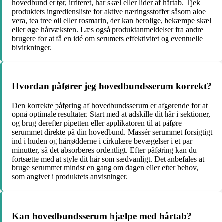
hovedbund er tør, irriteret, har skæl eller lider af hårtab. Tjek
produktets ingrediensliste for aktive næringsstoffer såsom aloe
vera, tea tree oil eller rosmarin, der kan berolige, bekæmpe skæl
eller øge hårvæksten. Læs også produktanmeldelser fra andre
brugere for at få en idé om serumets effektivitet og eventuelle
bivirkninger.
Hvordan påfører jeg hovedbundsserum korrekt?
Den korrekte påføring af hovedbundsserum er afgørende for at
opnå optimale resultater. Start med at adskille dit hår i sektioner,
og brug derefter pipetten eller applikatoren til at påføre
serummet direkte på din hovedbund. Massér serummet forsigtigt
ind i huden og hårrødderne i cirkulære bevægelser i et par
minutter, så det absorberes ordentligt. Efter påføring kan du
fortsætte med at style dit hår som sædvanligt. Det anbefales at
bruge serummet mindst en gang om dagen eller efter behov,
som angivet i produktets anvisninger.
Kan hovedbundsserum hjælpe med hårtab?