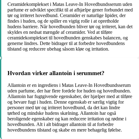
Ceramidekomplekset i Matas Leave-In Hovedbundsserum uden
parfume er udviklet specifikt til at afhjælpe gener forbundet med
tør og irriteret hovedbund. Ceramider er naturlige lipider, der
findes i huden, og de spiller en vigtig rolle i at opretholde
hudens barriere. Når hovedbunden bliver tør og irriteret, kan det
skyldes en nedsat mængde af ceramider. Ved at tilføre
ceramidekomplekset til hovedbunden genskabes balancen, og
generne lindres. Dette bidrager til at forbedre hovedbundens
tilstand og reducere ubehag såsom kløe og irritation.
Hvordan virker allantoin i serummet?
Allantoin er en ingrediens i Matas Leave-In Hovedbundsserum
uden parfume, der har flere fordele for huden og hovedbunden.
Allantoin har fugtgivende egenskaber, der hjælper med at tilføre
og bevare fugt i huden. Denne egenskab er særlig vigtig for
personer med tør og irriteret hovedbund, da det kan lindre
tørhed og mindske hudens skælning. Allantoin har også
beroligende egenskaber og kan reducere irritation og rødme i
hovedbunden. Alt i alt bidrager allantoin til at forbedre
hovedbundens tilstand og skabe en mere behagelig følelse.