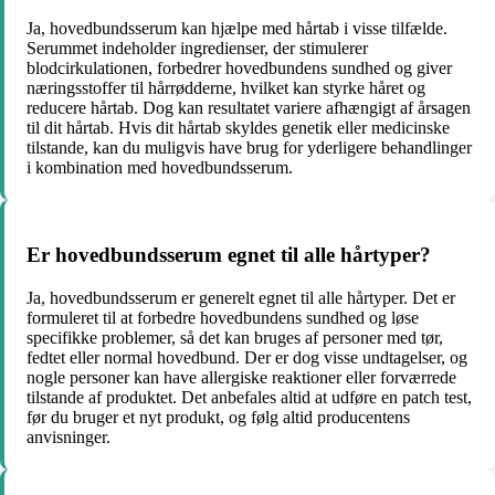
Ja, hovedbundsserum kan hjælpe med hårtab i visse tilfælde.
Serummet indeholder ingredienser, der stimulerer
blodcirkulationen, forbedrer hovedbundens sundhed og giver
næringsstoffer til hårrødderne, hvilket kan styrke håret og
reducere hårtab. Dog kan resultatet variere afhængigt af årsagen
til dit hårtab. Hvis dit hårtab skyldes genetik eller medicinske
tilstande, kan du muligvis have brug for yderligere behandlinger
i kombination med hovedbundsserum.
Er hovedbundsserum egnet til alle hårtyper?
Ja, hovedbundsserum er generelt egnet til alle hårtyper. Det er
formuleret til at forbedre hovedbundens sundhed og løse
specifikke problemer, så det kan bruges af personer med tør,
fedtet eller normal hovedbund. Der er dog visse undtagelser, og
nogle personer kan have allergiske reaktioner eller forværrede
tilstande af produktet. Det anbefales altid at udføre en patch test,
før du bruger et nyt produkt, og følg altid producentens
anvisninger.