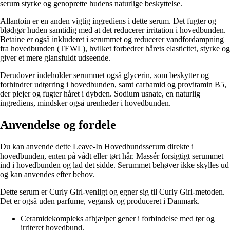
serum styrke og genoprette hudens naturlige beskyttelse.
Allantoin er en anden vigtig ingrediens i dette serum. Det fugter og
blødgør huden samtidig med at det reducerer irritation i hovedbunden.
Betaine er også inkluderet i serummet og reducerer vandfordampning
fra hovedbunden (TEWL), hvilket forbedrer hårets elasticitet, styrke og
giver et mere glansfuldt udseende.
Derudover indeholder serummet også glycerin, som beskytter og
forhindrer udtørring i hovedbunden, samt carbamid og provitamin B5,
der plejer og fugter håret i dybden. Sodium usnate, en naturlig
ingrediens, mindsker også urenheder i hovedbunden.
Anvendelse og fordele
Du kan anvende dette Leave-In Hovedbundsserum direkte i
hovedbunden, enten på vådt eller tørt hår. Massér forsigtigt serummet
ind i hovedbunden og lad det sidde. Serummet behøver ikke skylles ud
og kan anvendes efter behov.
Dette serum er Curly Girl-venligt og egner sig til Curly Girl-metoden.
Det er også uden parfume, vegansk og produceret i Danmark.
Ceramidekompleks afhjælper gener i forbindelse med tør og
irriteret hovedbund.