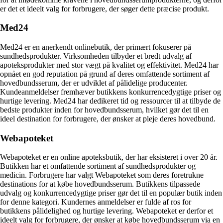
er det et ideelt valg for forbrugere, der søger dette præcise produkt.
Med24
Med24 er en anerkendt onlinebutik, der primært fokuserer på
sundhedsprodukter. Virksomheden tilbyder et bredt udvalg af
apoteksprodukter med stor vægt på kvalitet og effektivitet. Med24 har
opnået en god reputation på grund af deres omfattende sortiment af
hovedbundsserum, der er udviklet af pålidelige producenter.
Kundeanmeldelser fremhæver butikkens konkurrencedygtige priser og
hurtige levering. Med24 har dedikeret tid og ressourcer til at tilbyde de
bedste produkter inden for hovedbundsserum, hvilket gør det til en
ideel destination for forbrugere, der ønsker at pleje deres hovedbund.
Webapoteket
Webapoteket er en online apoteksbutik, der har eksisteret i over 20 år.
Butikken har et omfattende sortiment af sundhedsprodukter og
medicin. Forbrugere har valgt Webapoteket som deres foretrukne
destinations for at købe hovedbundsserum. Butikkens tilpassede
udvalg og konkurrencedygtige priser gør det til en populær butik inden
for denne kategori. Kundernes anmeldelser er fulde af ros for
butikkens pålidelighed og hurtige levering. Webapoteket er derfor et
ideelt valg for forbrugere, der ønsker at købe hovedbundsserum via en