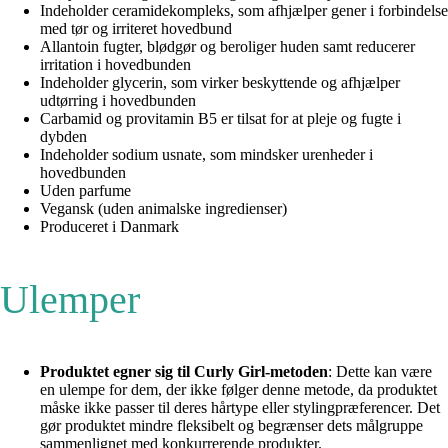
Indeholder ceramidekompleks, som afhjælper gener i forbindelse
med tør og irriteret hovedbund
Allantoin fugter, blødgør og beroliger huden samt reducerer
irritation i hovedbunden
Indeholder glycerin, som virker beskyttende og afhjælper
udtørring i hovedbunden
Carbamid og provitamin B5 er tilsat for at pleje og fugte i
dybden
Indeholder sodium usnate, som mindsker urenheder i
hovedbunden
Uden parfume
Vegansk (uden animalske ingredienser)
Produceret i Danmark
Ulemper
Produktet egner sig til Curly Girl-metoden
: Dette kan være
en ulempe for dem, der ikke følger denne metode, da produktet
måske ikke passer til deres hårtype eller stylingpræferencer. Det
gør produktet mindre fleksibelt og begrænser dets målgruppe
sammenlignet med konkurrerende produkter.