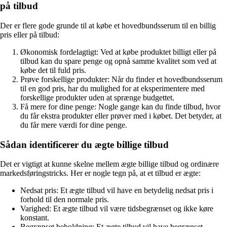
på tilbud
Der er flere gode grunde til at købe et hovedbundsserum til en billig
pris eller på tilbud:
Økonomisk fordelagtigt: Ved at købe produktet billigt eller på
tilbud kan du spare penge og opnå samme kvalitet som ved at
købe det til fuld pris.
Prøve forskellige produkter: Når du finder et hovedbundsserum
til en god pris, har du mulighed for at eksperimentere med
forskellige produkter uden at sprænge budgettet.
Få mere for dine penge: Nogle gange kan du finde tilbud, hvor
du får ekstra produkter eller prøver med i købet. Det betyder, at
du får mere værdi for dine penge.
Sådan identificerer du ægte billige tilbud
Det er vigtigt at kunne skelne mellem ægte billige tilbud og ordinære
markedsføringstricks. Her er nogle tegn på, at et tilbud er ægte:
Nedsat pris: Et ægte tilbud vil have en betydelig nedsat pris i
forhold til den normale pris.
Varighed: Et ægte tilbud vil være tidsbegrænset og ikke køre
konstant.
Begrænset beholdning: Et ægte tilbud vil have begrænset