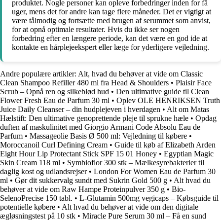
produktet. Nogle personer kan opleve forbedringer inden for få
uger, mens det for andre kan tage flere måneder. Det er vigtigt at
være tålmodig og fortsætte med brugen af serummet som anvist,
for at opnå optimale resultater. Hvis du ikke ser nogen
forbedring efter en længere periode, kan det være en god ide at
kontakte en hårplejeekspert eller læge for yderligere vejledning.
Andre populære artikler:
Alt, hvad du behøver at vide om Classic
Clean Shampoo Refiller 480 ml fra Head & Shoulders
•
Plaisir Face
Scrub – Opnå ren og silkeblød hud
•
Den ultimative guide til Clean
Flower Fresh Eau de Parfum 30 ml
•
Oplev OLE HENRIKSEN Truth
Juice Daily Cleanser – din hudplejeven i hverdagen
•
Alt om Matas
Hælstift: Den ultimative genoprettende pleje til sprukne hæle
•
Opdag
duften af maskulinitet med Giorgio Armani Code Absolu Eau de
Parfum
•
Massageolie Basis Ø 500 ml: Vejledning til købere
•
Moroccanoil Curl Defining Cream
•
Guide til køb af Elizabeth Arden
Eight Hour Lip Protectant Stick SPF 15 01 Honey
•
Egyptian Magic
Skin Cream 118 ml
•
Symbioflor 300 stk – Mælkesyrebakterier til
daglig kost og udlandsrejser
•
London For Women Eau de Parfum 30
ml
•
Gør dit sukkervalg sundt med Sukrin Gold 500 g
•
Alt hvad du
behøver at vide om Raw Hampe Proteinpulver 350 g
•
Bio-
SelenoPrecise 150 tabl.
•
L-Glutamin 500mg vegicaps – Købsguide til
potentielle købere
•
Alt hvad du behøver at vide om den digitale
ægløsningstest på 10 stk
•
Miracle Pure Serum 30 ml – Få en sund