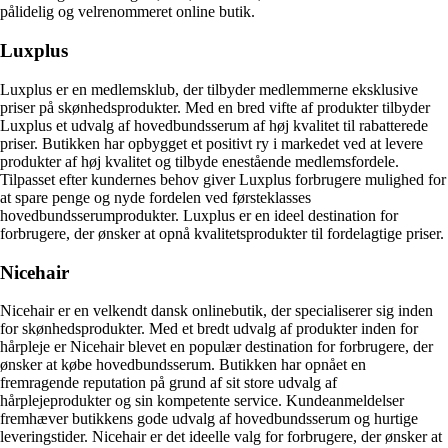
pålidelig og velrenommeret online butik.
Luxplus
Luxplus er en medlemsklub, der tilbyder medlemmerne eksklusive
priser på skønhedsprodukter. Med en bred vifte af produkter tilbyder
Luxplus et udvalg af hovedbundsserum af høj kvalitet til rabatterede
priser. Butikken har opbygget et positivt ry i markedet ved at levere
produkter af høj kvalitet og tilbyde enestående medlemsfordele.
Tilpasset efter kundernes behov giver Luxplus forbrugere mulighed for
at spare penge og nyde fordelen ved førsteklasses
hovedbundsserumprodukter. Luxplus er en ideel destination for
forbrugere, der ønsker at opnå kvalitetsprodukter til fordelagtige priser.
Nicehair
Nicehair er en velkendt dansk onlinebutik, der specialiserer sig inden
for skønhedsprodukter. Med et bredt udvalg af produkter inden for
hårpleje er Nicehair blevet en populær destination for forbrugere, der
ønsker at købe hovedbundsserum. Butikken har opnået en
fremragende reputation på grund af sit store udvalg af
hårplejeprodukter og sin kompetente service. Kundeanmeldelser
fremhæver butikkens gode udvalg af hovedbundsserum og hurtige
leveringstider. Nicehair er det ideelle valg for forbrugere, der ønsker at