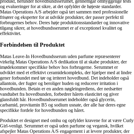
produkt, herunder hovedbundsserumet, gennemgår omhyggelige tests
og evalueringer for at sikre, at det opfylder de højeste standarder.
Matas Operations A/S arbejder også tæt sammen med professionelle
frisører og eksperter for at udvikle produkter, der passer perfekt til
forbrugernes behov. Deres høje produktionsstandarder og innovative
tilgang sikrer, at hovedbundsserumet er af exceptionel kvalitet og
effektivitet.
Forbindelsen til Produktet
Matas Leave-In Hovedbundsserum uden parfume repræsenterer
virkelig Matas Operations A/S dedikation til at skabe produkter, der
imødekommer specifikke behov hos forbrugerne. Serummet er
udviklet med et effektivt ceramidekompleks, der hjælper med at lindre
gener forbundet med tør og irriteret hovedbund. Det indeholder også
allantoin, der fugter og beroliger huden og reducerer irritation i
hovedbunden. Betain er en anden nøgleingrediens, der nedsætter
vandtabet fra hovedbunden, forbedrer hårets elasticitet og giver
glansfuldt hår. Hovedbundsserumet indeholder også glycerin,
carbamid, provitamin B5 og sodium usnate, der alle har deres egne
specifikke fordele for hovedbunden og håret.
Produktet er designet med omhu og opfylder kravene for at være Curly
Girl-venligt. Serummet er også uden parfume og vegansk, hvilket
afspejler Matas Operations A/S engagement i at levere produkter, der