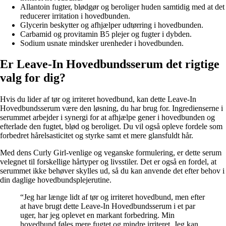
Allantoin fugter, blødgør og beroliger huden samtidig med at det
reducerer irritation i hovedbunden.
Glycerin beskytter og afhjælper udtørring i hovedbunden.
Carbamid og provitamin B5 plejer og fugter i dybden.
Sodium usnate mindsker urenheder i hovedbunden.
Er Leave-In Hovedbundsserum det rigtige
valg for dig?
Hvis du lider af tør og irriteret hovedbund, kan dette Leave-In
Hovedbundsserum være den løsning, du har brug for. Ingredienserne i
serummet arbejder i synergi for at afhjælpe gener i hovedbunden og
efterlade den fugtet, blød og beroliget. Du vil også opleve fordele som
forbedret hårelsasticitet og styrke samt et mere glansfuldt hår.
Med dens Curly Girl-venlige og veganske formulering, er dette serum
velegnet til forskellige hårtyper og livsstiler. Det er også en fordel, at
serummet ikke behøver skylles ud, så du kan anvende det efter behov i
din daglige hovedbundsplejerutine.
“Jeg har længe lidt af tør og irriteret hovedbund, men efter
at have brugt dette Leave-In Hovedbundsserum i et par
uger, har jeg oplevet en markant forbedring. Min
hovedbund føles mere fugtet og mindre irriteret. Jeg kan