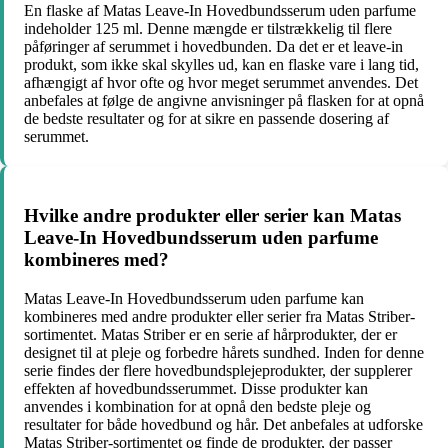
En flaske af Matas Leave-In Hovedbundsserum uden parfume
indeholder 125 ml. Denne mængde er tilstrækkelig til flere
påføringer af serummet i hovedbunden. Da det er et leave-in
produkt, som ikke skal skylles ud, kan en flaske vare i lang tid,
afhængigt af hvor ofte og hvor meget serummet anvendes. Det
anbefales at følge de angivne anvisninger på flasken for at opnå
de bedste resultater og for at sikre en passende dosering af
serummet.
Hvilke andre produkter eller serier kan Matas
Leave-In Hovedbundsserum uden parfume
kombineres med?
Matas Leave-In Hovedbundsserum uden parfume kan
kombineres med andre produkter eller serier fra Matas Striber-
sortimentet. Matas Striber er en serie af hårprodukter, der er
designet til at pleje og forbedre hårets sundhed. Inden for denne
serie findes der flere hovedbundsplejeprodukter, der supplerer
effekten af hovedbundsserummet. Disse produkter kan
anvendes i kombination for at opnå den bedste pleje og
resultater for både hovedbund og hår. Det anbefales at udforske
Matas Striber-sortimentet og finde de produkter, der passer