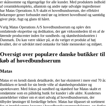
er skånsomme og tilgængelige for alle kunder. Med produktets indhold
af ceramidekompleks, allantoin og andre nøje udvalgte ingredienser
har Matas Operations A/S skabt et hovedbundsserum, der effektivt
bekæmper gener forbundet med tør og irriteret hovedbund og samtidig
giver pleje, fugt og glans til håret.
Vælg Matas Operations A/S hovedbundsserum og oplev den
omfattende ekspertise og dedikation, der gør virksomheden til en af de
førende producenter inden for sundheds- og skønhedsindustrien i
Danmark. Du kan være sikker på, at du vælger et produkt af høj
kvalitet, der er udviklet med omtanke for både mennesker og miljøet.
Oversigt over populære danske butikker til
køb af hovedbundsserum
Matas
Matas er en kendt dansk detailkæde, der har eksisteret i mere end 70 år.
Butikken er kendt for sin brede vifte af skønhedsprodukter og
apoteksvarer. Med fokus på sundhed og skønhed har Matas skabt et
omdømme som en pålidelig butik for kunder i alle aldre. Kundernes
anmeldelser vidner om et stort udvalg af hovedbundsserum, der
tilbyder løsninger til forskellige behov. Matas har tilpasset sit sortiment
for at imødekomme kravene i hovedbundsserumprodukterne, og derfor