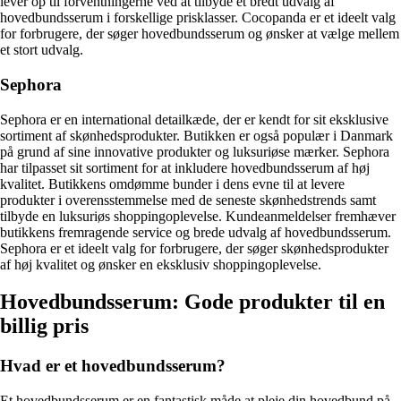
lever op til forventningerne ved at tilbyde et bredt udvalg af
hovedbundsserum i forskellige prisklasser. Cocopanda er et ideelt valg
for forbrugere, der søger hovedbundsserum og ønsker at vælge mellem
et stort udvalg.
Sephora
Sephora er en international detailkæde, der er kendt for sit eksklusive
sortiment af skønhedsprodukter. Butikken er også populær i Danmark
på grund af sine innovative produkter og luksuriøse mærker. Sephora
har tilpasset sit sortiment for at inkludere hovedbundsserum af høj
kvalitet. Butikkens omdømme bunder i dens evne til at levere
produkter i overensstemmelse med de seneste skønhedstrends samt
tilbyde en luksuriøs shoppingoplevelse. Kundeanmeldelser fremhæver
butikkens fremragende service og brede udvalg af hovedbundsserum.
Sephora er et ideelt valg for forbrugere, der søger skønhedsprodukter
af høj kvalitet og ønsker en eksklusiv shoppingoplevelse.
Hovedbundsserum: Gode produkter til en
billig pris
Hvad er et hovedbundsserum?
Et hovedbundsserum er en fantastisk måde at pleje din hovedbund på