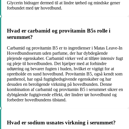
Glycerin bidrager dermed til at lindre tørhed og mindske gener
forbundet med tør hovedbund.
Hvad er carbamid og provitamin B5s rolle i
serummet?
Carbamid og provitamin B5 er to ingredienser i Matas Leave-In
Hovedbundsserum uden parfume, der har dybdegående
plejende egenskaber. Carbamid virker ved at tilføre intensiv fugt
og pleje til hovedbunden. Det hjælper med at forhindre
udtørring og bevarer fugten i huden, hvilket er vigtigt for at
opretholde en sund hovedbund. Provitamin B5, også kendt som
panthenol, har også fugtighedsgivende egenskaber og har
desuden en beroligende virkning på hovedbunden. Denne
kombination af carbamid og provitamin B5 i serummet sikrer en
dybtgående fugtgivende effekt, der lindrer tør hovedbund og
forbedrer hovedbundens tilstand.
Hvad er sodium usnates virkning i serummet?