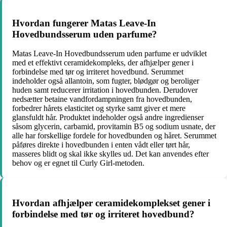
Hvordan fungerer Matas Leave-In
Hovedbundsserum uden parfume?
Matas Leave-In Hovedbundsserum uden parfume er udviklet
med et effektivt ceramidekompleks, der afhjælper gener i
forbindelse med tør og irriteret hovedbund. Serummet
indeholder også allantoin, som fugter, blødgør og beroliger
huden samt reducerer irritation i hovedbunden. Derudover
nedsætter betaine vandfordampningen fra hovedbunden,
forbedrer hårets elasticitet og styrke samt giver et mere
glansfuldt hår. Produktet indeholder også andre ingredienser
såsom glycerin, carbamid, provitamin B5 og sodium usnate, der
alle har forskellige fordele for hovedbunden og håret. Serummet
påføres direkte i hovedbunden i enten vådt eller tørt hår,
masseres blidt og skal ikke skylles ud. Det kan anvendes efter
behov og er egnet til Curly Girl-metoden.
Hvordan afhjælper ceramidekomplekset gener i
forbindelse med tør og irriteret hovedbund?