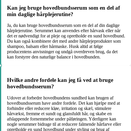
Kan jeg bruge hovedbundsserum som en del af
min daglige hårplejerutine?
Ja, du kan bruge hovedbundsserum som en del af din daglige
hårplejerutine. Serummet kan anvendes efter hårvask eller når
det er nødvendigt for at pleje og opretholde en sund hovedbund.
Du kan også kombinere det med andre hårplejeprodukter som
shampoo, balsam eller hårmaske. Husk altid at følge
producentens anvisninger og undgå overdreven brug, da det
kan forstyrre den naturlige balance i hovedbunden.
Hvilke andre fordele kan jeg få ved at bruge
hovedbundsserum?
Udover at forbedre hovedbundens sundhed kan brugen af
hovedbundsserum have andre fordele. Det kan hjælpe med at
forhindre eller reducere kløe, irritation og skæl, stimulere
hårvækst, fremme et sundt og glansfuldt hår, og skabe en
afslappende fornemmelse under påføringen. Yderligere kan
nogle serummer bidrage til at reducere falmende hårfarve eller
opretholde en sund hovedbund under styling og brug af