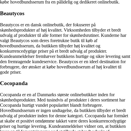
købe hovedbundsserum fra en pålidelig og dedikeret onlinebutik.
Beautycos
Beautycos er en dansk onlinebutik, der fokuserer på
skønhedsprodukter af høj kvalitet. Virksomheden tilbyder et bredt
udvalg af produkter til alle former for skønhedsrutiner. Kunderne har
valgt Beautycos som deres foretrukne butik til køb af
hovedbundsserum, da butikken tilbyder høj kvalitet og
konkurrencedygtige priser på et bredt udvalg af produkter.
Kundeanmeldelser fremhæver butikkens hurtige og sikre levering samt
den fremragende kundeservice. Beautycos er en ideel destination for
forbrugere, der ønsker at købe hovedbundsserum af høj kvalitet til
gode priser.
Cocopanda
Cocopanda er en af ​​Danmarks største onlinebutikker inden for
skønhedsprodukter. Med tusindvis af produkter i deres sortiment har
Cocopanda hurtigt vundet popularitet blandt forbrugere.
Hovedbundsserum er ingen undtagelse, da butikken tilbyder et bredt
udvalg af produkter inden for denne kategori. Cocopanda har formået
at skabe et positivt omdømme takket være deres konkurrencedygtige
priser og hurtige levering. Kundeanmeldelser vidner om, at butikken