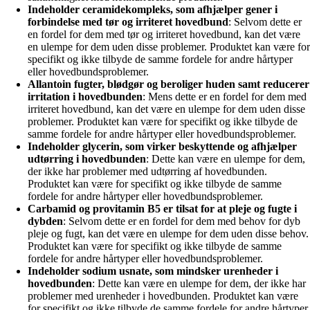
Indeholder ceramidekompleks, som afhjælper gener i
forbindelse med tør og irriteret hovedbund
: Selvom dette er
en fordel for dem med tør og irriteret hovedbund, kan det være
en ulempe for dem uden disse problemer. Produktet kan være for
specifikt og ikke tilbyde de samme fordele for andre hårtyper
eller hovedbundsproblemer.
Allantoin fugter, blødgør og beroliger huden samt reducerer
irritation i hovedbunden
: Mens dette er en fordel for dem med
irriteret hovedbund, kan det være en ulempe for dem uden disse
problemer. Produktet kan være for specifikt og ikke tilbyde de
samme fordele for andre hårtyper eller hovedbundsproblemer.
Indeholder glycerin, som virker beskyttende og afhjælper
udtørring i hovedbunden
: Dette kan være en ulempe for dem,
der ikke har problemer med udtørring af hovedbunden.
Produktet kan være for specifikt og ikke tilbyde de samme
fordele for andre hårtyper eller hovedbundsproblemer.
Carbamid og provitamin B5 er tilsat for at pleje og fugte i
dybden
: Selvom dette er en fordel for dem med behov for dyb
pleje og fugt, kan det være en ulempe for dem uden disse behov.
Produktet kan være for specifikt og ikke tilbyde de samme
fordele for andre hårtyper eller hovedbundsproblemer.
Indeholder sodium usnate, som mindsker urenheder i
hovedbunden
: Dette kan være en ulempe for dem, der ikke har
problemer med urenheder i hovedbunden. Produktet kan være
for specifikt og ikke tilbyde de samme fordele for andre hårtyper