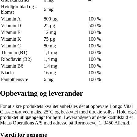
Hvidtjørnblad og -
6 mg
–
blomst
Vitamin A
800 µg
100 %
Vitamin D
25 µg
500 %
Vitamin E
12 mg
100 %
Vitamin K
75 µg
100 %
Vitamin C
80 mg
100 %
Thiamin (B1)
1,1 mg
100 %
Riboflavin (B2)
1,4 mg
100 %
Vitamin B6
1,4 mg
100 %
Niacin
16 mg
100 %
Pantothensyre
6 mg
100 %
Opbevaring og leverandør
For at sikre produktets kvalitet anbefales det at opbevare Longo Vital
Classic tørt ved maks. 25°C og beskyttet mod direkte sollys. Hold også
produktet utilgængeligt for børn. Leverandøren af dette kosttilskud er
Matas Operations A/S med adresse på Rørmosevej 1, 3450 Allerød.
Værdi for pengene