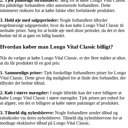
2. Tjek pålidelige forhandlere:
Sørg for at købe Longo Vital Classic
fra pålidelige forhandlere eller autoriserede forhandlere. Dette
minimerer risikoen for at købe falske eller forfalskede produkter.
3. Hold øje med salgsperioder:
Nogle forhandlere tilbyder
regelmæssigt salgsperioder, hvor du kan købe Longo Vital Classic til
nedsatte priser. Sørg for at holde øje med disse perioder, da det er den
bedste tid til at gøre en billig handel.
Hvordan køber man Longo Vital Classic billigt?
Når du vælger at købe Longo Vital Classic, er der flere måder at sikre,
at du får produktet til en god pris:
1. Sammenlign priser:
Tjek forskellige forhandleres priser for Longo
Vital Classic. Dette giver dig mulighed for at finde den forhandler, der
tilbyder det bedste tilbud.
2. Køb i større mængder:
I nogle tilfælde kan det være billigere at
købe Longo Vital Classic i større mængder. Tjek prisen per enhed for
at afgøre, om det er billigere at købe større pakninger af produktet.
3. Tilmeld dig nyhedsbreve:
Nogle forhandlere sender tilbud og
rabatkoder via deres nyhedsbreve. Tilmeld dig nyhedsbrevene for at
modtage eksklusive tilbud på Longo Vital Classic.