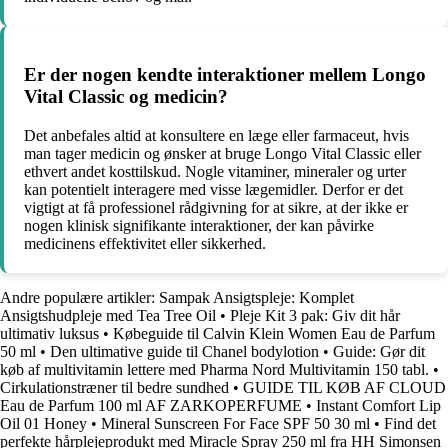
Er der nogen kendte interaktioner mellem Longo
Vital Classic og medicin?
Det anbefales altid at konsultere en læge eller farmaceut, hvis
man tager medicin og ønsker at bruge Longo Vital Classic eller
ethvert andet kosttilskud. Nogle vitaminer, mineraler og urter
kan potentielt interagere med visse lægemidler. Derfor er det
vigtigt at få professionel rådgivning for at sikre, at der ikke er
nogen klinisk signifikante interaktioner, der kan påvirke
medicinens effektivitet eller sikkerhed.
Andre populære artikler:
Sampak Ansigtspleje: Komplet
Ansigtshudpleje med Tea Tree Oil
•
Pleje Kit 3 pak: Giv dit hår
ultimativ luksus
•
Købeguide til Calvin Klein Women Eau de Parfum
50 ml
•
Den ultimative guide til Chanel bodylotion
•
Guide: Gør dit
køb af multivitamin lettere med Pharma Nord Multivitamin 150 tabl.
•
Cirkulationstræner til bedre sundhed
•
GUIDE TIL KØB AF CLOUD
Eau de Parfum 100 ml AF ZARKOPERFUME
•
Instant Comfort Lip
Oil 01 Honey
•
Mineral Sunscreen For Face SPF 50 30 ml
•
Find det
perfekte hårplejeprodukt med Miracle Spray 250 ml fra HH Simonsen