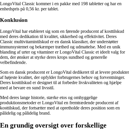
LongoVital Classic kommer i en pakke med 198 tabletter og har en
enhedspris på 0,56 kr. per tablet.
Konklusion
LongoVital har etableret sig som en førende producent af kosttilskud
med deres dedikation til kvalitet, sikkerhed og effektivitet. Deres
Classic multivitamintilskud er en dansk klassiker, der understøtter
immunsystemet og bekæmper træthed og udmattelse. Med en unik
blanding af urter og vitaminer er LongoVital Classic et ideelt valg for
dem, der ønsker at styrke deres krops sundhed og generelle
velbefindende.
Som en dansk producent er LongoVital dedikeret til at levere produkter
af højeste kvalitet, der opfylder forbrugernes behov og forventninger.
Deres kosttilskud er designet til at forbedre livskvaliteten og hjælpe
med at bevare en sund livsstil.
Med deres lange historie, stærke etos og omhyggelige
produktionsmetoder er LongoVital en fremtrædende producent af
kosttilskud, der fortsætter med at opretholde deres position som en
pålidelig og pålidelig brand.
En grundig oversigt over forskellige