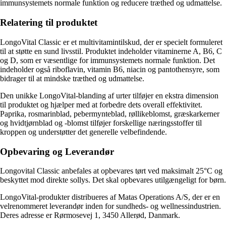
immunsystemets normale funktion og reducere træthed og udmattelse.
Relatering til produktet
LongoVital Classic er et multivitamintilskud, der er specielt formuleret
til at støtte en sund livsstil. Produktet indeholder vitaminerne A, B6, C
og D, som er væsentlige for immunsystemets normale funktion. Det
indeholder også riboflavin, vitamin B6, niacin og pantothensyre, som
bidrager til at mindske træthed og udmattelse.
Den unikke LongoVital-blanding af urter tilføjer en ekstra dimension
til produktet og hjælper med at forbedre dets overall effektivitet.
Paprika, rosmarinblad, pebermynteblad, røllikeblomst, græskarkerner
og hvidtjørnblad og -blomst tilføjer forskellige næringsstoffer til
kroppen og understøtter det generelle velbefindende.
Opbevaring og Leverandør
Longovital Classic anbefales at opbevares tørt ved maksimalt 25°C og
beskyttet mod direkte sollys. Det skal opbevares utilgængeligt for børn.
LongoVital-produkter distribueres af Matas Operations A/S, der er en
velrenommeret leverandør inden for sundheds- og wellnessindustrien.
Deres adresse er Rørmosevej 1, 3450 Allerød, Danmark.