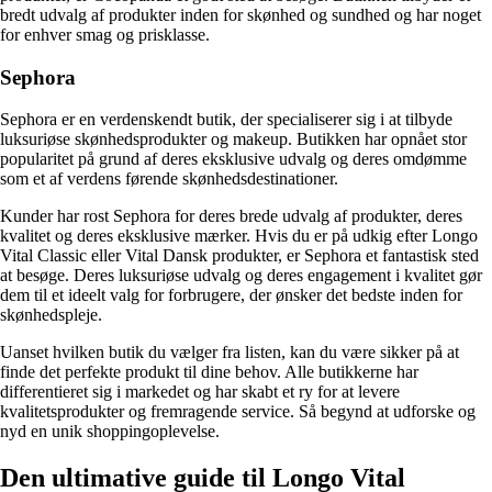
bredt udvalg af produkter inden for skønhed og sundhed og har noget
for enhver smag og prisklasse.
Sephora
Sephora er en verdenskendt butik, der specialiserer sig i at tilbyde
luksuriøse skønhedsprodukter og makeup. Butikken har opnået stor
popularitet på grund af deres eksklusive udvalg og deres omdømme
som et af verdens førende skønhedsdestinationer.
Kunder har rost Sephora for deres brede udvalg af produkter, deres
kvalitet og deres eksklusive mærker. Hvis du er på udkig efter Longo
Vital Classic eller Vital Dansk produkter, er Sephora et fantastisk sted
at besøge. Deres luksuriøse udvalg og deres engagement i kvalitet gør
dem til et ideelt valg for forbrugere, der ønsker det bedste inden for
skønhedspleje.
Uanset hvilken butik du vælger fra listen, kan du være sikker på at
finde det perfekte produkt til dine behov. Alle butikkerne har
differentieret sig i markedet og har skabt et ry for at levere
kvalitetsprodukter og fremragende service. Så begynd at udforske og
nyd en unik shoppingoplevelse.
Den ultimative guide til Longo Vital