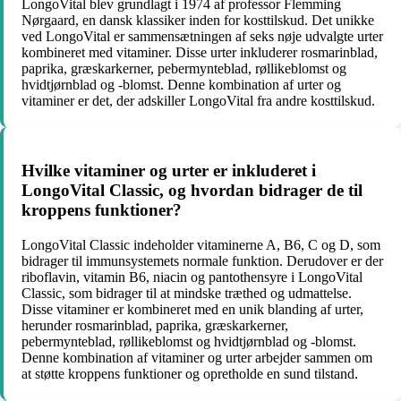
LongoVital blev grundlagt i 1974 af professor Flemming
Nørgaard, en dansk klassiker inden for kosttilskud. Det unikke
ved LongoVital er sammensætningen af seks nøje udvalgte urter
kombineret med vitaminer. Disse urter inkluderer rosmarinblad,
paprika, græskarkerner, pebermynteblad, røllikeblomst og
hvidtjørnblad og -blomst. Denne kombination af urter og
vitaminer er det, der adskiller LongoVital fra andre kosttilskud.
Hvilke vitaminer og urter er inkluderet i
LongoVital Classic, og hvordan bidrager de til
kroppens funktioner?
LongoVital Classic indeholder vitaminerne A, B6, C og D, som
bidrager til immunsystemets normale funktion. Derudover er der
riboflavin, vitamin B6, niacin og pantothensyre i LongoVital
Classic, som bidrager til at mindske træthed og udmattelse.
Disse vitaminer er kombineret med en unik blanding af urter,
herunder rosmarinblad, paprika, græskarkerner,
pebermynteblad, røllikeblomst og hvidtjørnblad og -blomst.
Denne kombination af vitaminer og urter arbejder sammen om
at støtte kroppens funktioner og opretholde en sund tilstand.