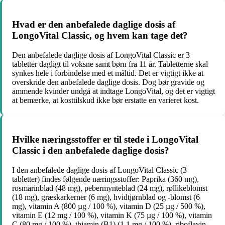
Hvad er den anbefalede daglige dosis af
LongoVital Classic, og hvem kan tage det?
Den anbefalede daglige dosis af LongoVital Classic er 3
tabletter dagligt til voksne samt børn fra 11 år. Tabletterne skal
synkes hele i forbindelse med et måltid. Det er vigtigt ikke at
overskride den anbefalede daglige dosis. Dog bør gravide og
ammende kvinder undgå at indtage LongoVital, og det er vigtigt
at bemærke, at kosttilskud ikke bør erstatte en varieret kost.
Hvilke næringsstoffer er til stede i LongoVital
Classic i den anbefalede daglige dosis?
I den anbefalede daglige dosis af LongoVital Classic (3
tabletter) findes følgende næringsstoffer: Paprika (360 mg),
rosmarinblad (48 mg), pebermynteblad (24 mg), røllikeblomst
(18 mg), græskarkerner (6 mg), hvidtjørnblad og -blomst (6
mg), vitamin A (800 µg / 100 %), vitamin D (25 µg / 500 %),
vitamin E (12 mg / 100 %), vitamin K (75 µg / 100 %), vitamin
C (80 mg / 100 %), thiamin (B1) (1,1 mg / 100 %), riboflavin