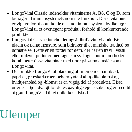
LongoVital Classic indeholder vitaminerne A, B6, C og D, som
bidrager til immunsystemets normale funktion. Disse vitaminer
er vigtige for at opretholde et sundt immunsystem, hvilket gør
LongoVital til et overlegent produkt i forhold til konkurrerende
produkter.
Longovital Classic indeholder også riboflavin, vitamin B6,
niacin og pantothensyre, som bidrager til at mindske træthed og
udmattelse. Dette er en fordel for dem, der har en travl livsstil
eller oplever perioder med øget stress. Ingen andre produkter
kombinerer disse vitaminer med urter på samme måde som
LongoVital.
Den unikke LongoVital-blanding af urterne rosmarinblad,
paprika, græskarkerner, pebermynteblad, røllikeblomst og
hvidtjørnblad og -blomst er en vigtig del af produktet. Disse
urter er nøje udvalgt for deres gavnlige egenskaber og er med til
at gøre LongoVital til et unikt kosttilskud.
Ulemper