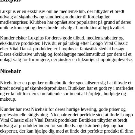
Luxplus er en eksklusiv online medlemsklub, der tilbyder et bredt
udvalg af skønheds- og sundhedsprodukter til fordelagtige
medlemspriser. Klubben har opnået stor popularitet på grund af deres
unikke koncept og deres brede udvalg af produkter af høj kvalitet.
Kunder elsker Luxplus for deres gode tilbud, medlemsrabatter og
eksklusive produkter. Hvis du er på udkig efter Longo Vital Classic
eller Vital Dansk produkter, er Luxplus et fantastisk sted at besøge.
Deres eksklusive udvalg og fordelagtige medlemstilbud gør dem til et
oplagt valg for forbrugere, der ønsker en luksuriøs shoppingoplevelse.
Nicehair
Nicehair er en populær onlinebutik, der specialiserer sig i at tilbyde et
bredt udvalg af skønhedsprodukter. Butikken har et godt ry i markedet
og er kendt for deres omfattende sortiment af hårpleje, hudpleje og
makeup.
Kunder har rost Nicehair for deres hurtige levering, gode priser og
professionelle rådgivning. Nicehair er det perfekte sted at finde Longo
Vital Classic eller Vital Dansk produkter. Butikken tilbyder et bredt
udvalg af produkter inden for sundheds- og skønhedspleje og har
eksperter, der kan hjælpe dig med at finde det perfekte produkt til dine