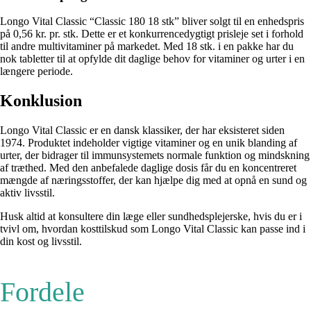
Longo Vital Classic “Classic 180 18 stk” bliver solgt til en enhedspris
på 0,56 kr. pr. stk. Dette er et konkurrencedygtigt prisleje set i forhold
til andre multivitaminer på markedet. Med 18 stk. i en pakke har du
nok tabletter til at opfylde dit daglige behov for vitaminer og urter i en
længere periode.
Konklusion
Longo Vital Classic er en dansk klassiker, der har eksisteret siden
1974. Produktet indeholder vigtige vitaminer og en unik blanding af
urter, der bidrager til immunsystemets normale funktion og mindskning
af træthed. Med den anbefalede daglige dosis får du en koncentreret
mængde af næringsstoffer, der kan hjælpe dig med at opnå en sund og
aktiv livsstil.
Husk altid at konsultere din læge eller sundhedsplejerske, hvis du er i
tvivl om, hvordan kosttilskud som Longo Vital Classic kan passe ind i
din kost og livsstil.
Fordele