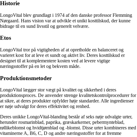
Historie
LongoVital blev grundlagt i 1974 af den danske professor Flemming
Nørgaard. Hans vision var at udvikle et unikt kosttilskud, der kunne
bidrage til en sund livsstil og generelt velvære.
Etos
LongoVital tror på vigtigheden af at opretholde en balanceret og
varieret kost for at leve et sundt og aktivt liv. Deres kosttilskud er
designet til at komplementere kosten ved at levere vigtige
næringsstoffer på en let og bekvem måde.
Produktionsmetoder
LongoVital lægger stor vægt på kvalitet og sikkerhed i deres
produktionsproces. De anvender strenge kvalitetskontrolprocedurer for
at sikre, at deres produkter opfylder høje standarder. Alle ingredienser
er nøje udvalgt for deres effektivitet og renhed.
Deres unikke LongoVital-blanding består af seks nøje udvalgte urter,
herunder rosmarinblad, paprika, græskarkerner, pebermynteblad,
røllikeblomst og hvidtjørnblad og -blomst. Disse urter kombineres med
vitaminerne A, B6, C, D og andre næringsstoffer for at fremme