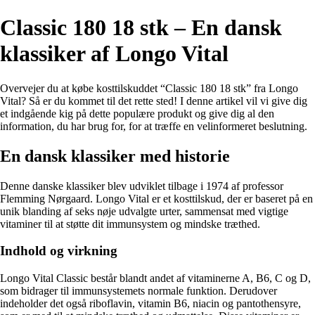
Classic 180 18 stk – En dansk
klassiker af Longo Vital
Overvejer du at købe kosttilskuddet “Classic 180 18 stk” fra Longo
Vital? Så er du kommet til det rette sted! I denne artikel vil vi give dig
et indgående kig på dette populære produkt og give dig al den
information, du har brug for, for at træffe en velinformeret beslutning.
En dansk klassiker med historie
Denne danske klassiker blev udviklet tilbage i 1974 af professor
Flemming Nørgaard. Longo Vital er et kosttilskud, der er baseret på en
unik blanding af seks nøje udvalgte urter, sammensat med vigtige
vitaminer til at støtte dit immunsystem og mindske træthed.
Indhold og virkning
Longo Vital Classic består blandt andet af vitaminerne A, B6, C og D,
som bidrager til immunsystemets normale funktion. Derudover
indeholder det også riboflavin, vitamin B6, niacin og pantothensyre,