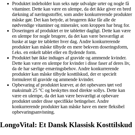
Produktet indeholder kun seks nøje udvalgte urter og nogle få
vitaminer. Dette kan være en ulempe, da det ikke giver en bred
dækning af næringsstoffer, som andre konkurrerende produkter
måske gør. Det kan betyde, at brugeren ikke får alle de
nødvendige vitaminer og mineraler, som kroppen har brug for.
Doseringen af produktet er tre tabletter dagligt. Dette kan være
en ulempe for nogle brugere, da det kan være besværligt at
huske at tage tre tabletter hver dag. Andre konkurrerende
produkter kan måske tilbyde en mere bekvem doseringsform,
f.eks. en enkelt tablet eller en flydende form.
Produktet bør ikke indtages af gravide og ammende kvinder.
Dette kan være en ulempe for kvinder i disse faser af deres liv,
da de har særlige ernæringsbehov. Andre konkurrerende
produkter kan måske tilbyde kosttilskud, der er specielt
formuleret til gravide og ammende kvinder.
Opbevaring af produktet kræver, at det opbevares tørt ved
maksimalt 25 °C og beskyttes mod direkte sollys. Dette kan
være en ulempe, da det kan være besværligt at opbevare
produktet under disse specifikke betingelser. Andre
konkurrerende produkter kan måske have en mere fleksibel
opbevaringsanvisning.
LongoVital: Et Dansk Klassisk Kosttilskud