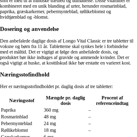
som er med til at mindske træthed og udmattelse. Disse vitaminer er
kombineret med en unik blanding af urter, herunder rosmarinblad,
paprika, græskarkerner, pebermynteblad, røllikeblomst og
hvidtjørnblad og -blomst.
Dosering og anvendelse
Den anbefalede daglige dosis af Longo Vital Classic er tre tabletter til
voksne og børn fra 11 år. Tabletterne skal synkes hele i forbindelse
med et måltid. Det er vigtigt at følge den anbefalede dosis, og
produktet bør ikke indtages af gravide og ammende kvinder. Det er
også vigtigt at huske, at kosttilskud ikke bør erstatte en varieret kost.
Næringsstofindhold
Her er næringsstofindholdet pr. daglig dosis af tre tabletter:
Mængde pr. daglig
Procent af
Næringsstof
dosis
referenceindtag
Paprika
360 mg
–
Rosmarinblad
48 mg
–
Pebermynteblad
24 mg
–
Røllikeblomst
18 mg
–
Græskarkerner
6 mg
–