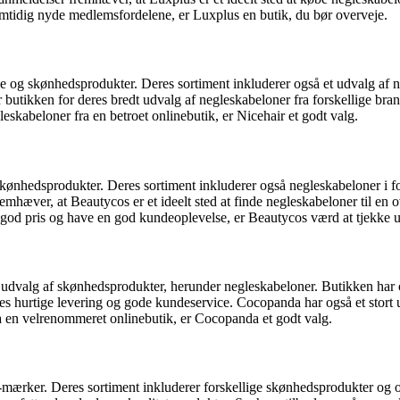
mtidig nyde medlemsfordelene, er Luxplus en butik, du bør overveje.
 og skønhedsprodukter. Deres sortiment inkluderer også et udvalg af neg
utikken for deres bredt udvalg af negleskabeloner fra forskellige brand
eskabeloner fra en betroet onlinebutik, er Nicehair et godt valg.
skønhedsprodukter. Deres sortiment inkluderer også negleskabeloner i for
hæver, at Beautycos er et ideelt sted at finde negleskabeloner til en 
n god pris og have en god kundeoplevelse, er Beautycos værd at tjekke 
udvalg af skønhedsprodukter, herunder negleskabeloner. Butikken har op
 hurtige levering og gode kundeservice. Cocopanda har også et stort ud
ra en velrenommeret onlinebutik, er Cocopanda et godt valg.
 -mærker. Deres sortiment inkluderer forskellige skønhedsprodukter og 