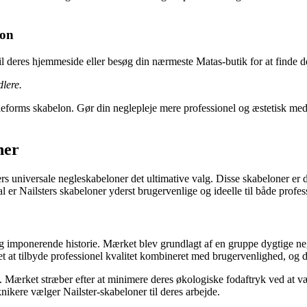
lon
 deres hjemmeside eller besøg din nærmeste Matas-butik for at finde de
lere.
orms skabelon. Gør din neglepleje mere professionel og æstetisk med de
ner
s universale negleskabeloner det ultimative valg. Disse skabeloner er de
al er Nailsters skabeloner yderst brugervenlige og ideelle til både profe
 og imponerende historie. Mærket blev grundlagt af en gruppe dygtige neg
et at tilbyde professionel kvalitet kombineret med brugervenlighed, og de
 Mærket stræber efter at minimere deres økologiske fodaftryk ved at væl
knikere vælger Nailster-skabeloner til deres arbejde.