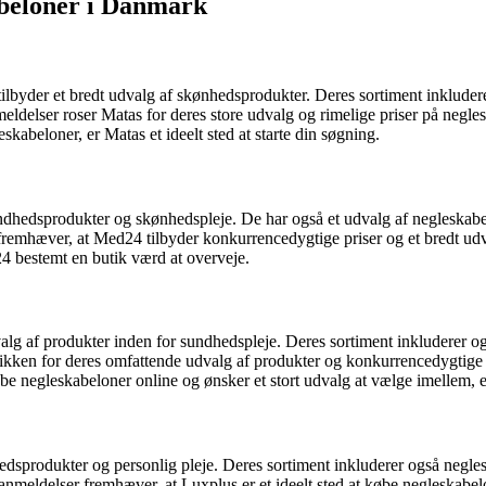
abeloner i Danmark
lbyder et bredt udvalg af skønhedsprodukter. Deres sortiment inkluderer
ldelser roser Matas for deres store udvalg og rimelige priser på neglesk
skabeloner, er Matas et ideelt sted at starte din søgning.
ndhedsprodukter og skønhedspleje. De har også et udvalg af negleskabe
remhæver, at Med24 tilbyder konkurrencedygtige priser og et bredt udva
4 bestemt en butik værd at overveje.
alg af produkter inden for sundhedspleje. Deres sortiment inkluderer o
utikken for deres omfattende udvalg af produkter og konkurrencedygtige
øbe negleskabeloner online og ønsker et stort udvalg at vælge imellem, e
edsprodukter og personlig pleje. Deres sortiment inkluderer også neglesk
nmeldelser fremhæver, at Luxplus er et ideelt sted at købe negleskabelo