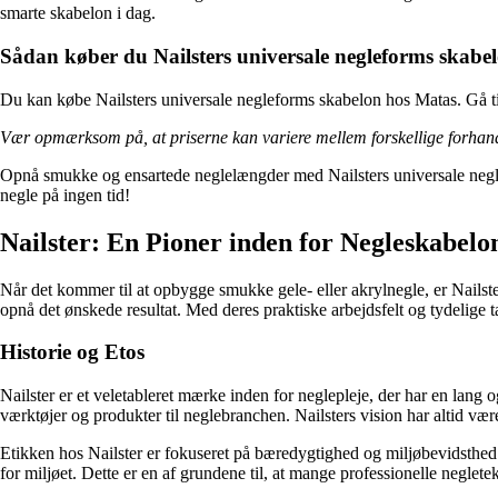
smarte skabelon i dag.
Sådan køber du Nailsters universale negleforms skabe
Du kan købe Nailsters universale negleforms skabelon hos Matas. Gå til
Vær opmærksom på, at priserne kan variere mellem forskellige forhand
Opnå smukke og ensartede neglelængder med Nailsters universale neglef
negle på ingen tid!
Nailster: En Pioner inden for Negleskabelo
Når det kommer til at opbygge smukke gele- eller akrylnegle, er Nailster
opnå det ønskede resultat. Med deres praktiske arbejdsfelt og tydelige t
Historie og Etos
Nailster er et veletableret mærke inden for neglepleje, der har en lang
værktøjer og produkter til neglebranchen. Nailsters vision har altid vær
Etikken hos Nailster er fokuseret på bæredygtighed og miljøbevidsthed.
for miljøet. Dette er en af grundene til, at mange professionelle neglete