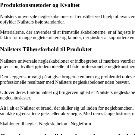
Produktionsmetoder og Kvalitet
Nailsters universale negleskabeloner er fremstillet ved hjælp af avance
opfylder Nailsters høje standarder.
Materialerne, der anvendes til at fremstille skabelonerne, er af højeste 
faktor for mange negleteknikere og kunder, der ønsker at supportere e
Nailsters Tilhørsforhold til Produktet
Nailsters universale negleskabeloner er indbegrebet af mærkets værdier
præcision, hvilket gør dem ideelle til både professionelle neglekunstne
Den lægger stor vægt på at give brugerne en nem og problemfri oplevels
professionelle resultater med Nailsters negleskabeloner uden besvær.
Udover deres funktionalitet og brugervenlighed er Nailsters negleskabelo
negleentusiaster.
Alt i alt er Nailster et brand, der skiller sig ud inden for neglebranche
smukke og ensartede gele- eller akrylnegle. Med deres lange historie, mi
Skabloner til negle | Negleskabelon | Negleform