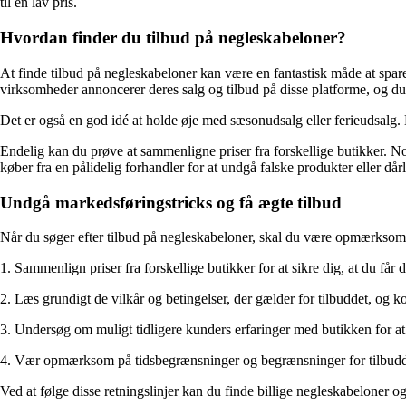
til en lav pris.
Hvordan finder du tilbud på negleskabeloner?
At finde tilbud på negleskabeloner kan være en fantastisk måde at spar
virksomheder annoncerer deres salg og tilbud på disse platforme, og du 
Det er også en god idé at holde øje med sæsonudsalg eller ferieudsalg. M
Endelig kan du prøve at sammenligne priser fra forskellige butikker. No
køber fra en pålidelig forhandler for at undgå falske produkter eller dår
Undgå markedsføringstricks og få ægte tilbud
Når du søger efter tilbud på negleskabeloner, skal du være opmærksom på
1. Sammenlign priser fra forskellige butikker for at sikre dig, at du får 
2. Læs grundigt de vilkår og betingelser, der gælder for tilbuddet, og kon
3. Undersøg om muligt tidligere kunders erfaringer med butikken for at
4. Vær opmærksom på tidsbegrænsninger og begrænsninger for tilbuddet 
Ved at følge disse retningslinjer kan du finde billige negleskabeloner o