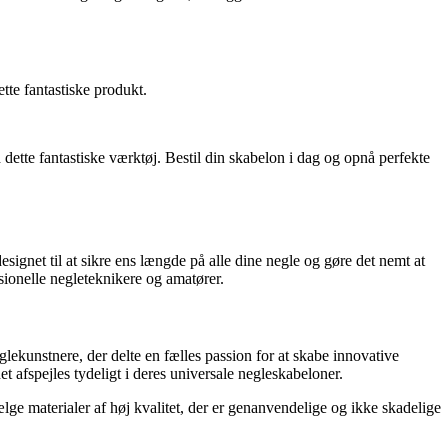
tte fantastiske produkt.
tte fantastiske værktøj. Bestil din skabelon i dag og opnå perfekte
signet til at sikre ens længde på alle dine negle og gøre det nemt at
ssionelle negleteknikere og amatører.
lekunstnere, der delte en fælles passion for at skabe innovative
t afspejles tydeligt i deres universale negleskabeloner.
ge materialer af høj kvalitet, der er genanvendelige og ikke skadelige