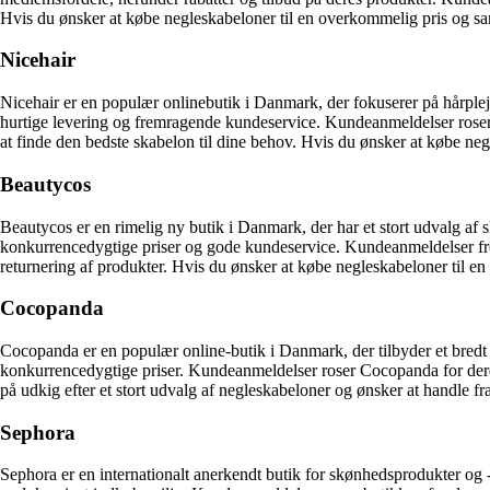
Hvis du ønsker at købe negleskabeloner til en overkommelig pris og sa
Nicehair
Nicehair er en populær onlinebutik i Danmark, der fokuserer på hårpleje
hurtige levering og fremragende kundeservice. Kundeanmeldelser roser b
at finde den bedste skabelon til dine behov. Hvis du ønsker at købe negl
Beautycos
Beautycos er en rimelig ny butik i Danmark, der har et stort udvalg af 
konkurrencedygtige priser og gode kundeservice. Kundeanmeldelser frem
returnering af produkter. Hvis du ønsker at købe negleskabeloner til e
Cocopanda
Cocopanda er en populær online-butik i Danmark, der tilbyder et bredt 
konkurrencedygtige priser. Kundeanmeldelser roser Cocopanda for deres
på udkig efter et stort udvalg af negleskabeloner og ønsker at handle f
Sephora
Sephora er en internationalt anerkendt butik for skønhedsprodukter og