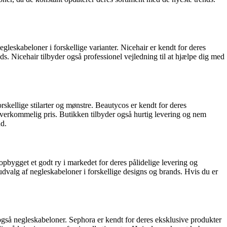
leskabeloner i forskellige varianter. Nicehair er kendt for deres
s. Nicehair tilbyder også professionel vejledning til at hjælpe dig med
skellige stilarter og mønstre. Beautycos er kendt for deres
overkommelig pris. Butikken tilbyder også hurtig levering og nem
ud.
bygget et godt ry i markedet for deres pålidelige levering og
valg af negleskabeloner i forskellige designs og brands. Hvis du er
også negleskabeloner. Sephora er kendt for deres eksklusive produkter