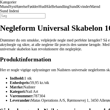
Kategorier
Mund
Syn
Hørelse
Fødder
Hud
Hår
Behandling
Sund
Kvinder
Mænd
Sund Indeni
Negleform Universal Skabelon 1
Drømmer du om smukke, velplejede negle med perfekte længder? Så er N
akrylnegle og sikre, at alle neglene får præcis den samme længde. Med 
universale skabelon kan revolutionere din neglepleje.
Produktinformation
Her er nogle vigtige oplysninger om Nailsters universale negleforms s
Indhold:
1 stk
Enhedspris:
59,95 kr./stk
Mærke:
Nailster
Kategori:
Nail Art
Varenummer:
787304
Leverandør:
Matas Operations A/S, Rørmosevej 1, 3450 Allerø