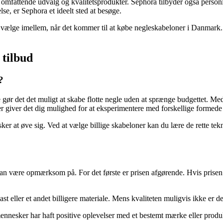
omfattende udvalg og kvalitetsprodukter. Sephora tilbyder også personli
se, er Sephora et ideelt sted at besøge.
t vælge imellem, når det kommer til at købe negleskabeloner i Danmark. 
 tilbud
?
ste gør det det muligt at skabe flotte negle uden at sprænge budgettet. 
giver det dig mulighed for at eksperimentere med forskellige formede ne
sker at øve sig. Ved at vælge billige skabeloner kan du lære de rette t
 kan være opmærksom på. For det første er prisen afgørende. Hvis prise
ast eller et andet billigere materiale. Mens kvaliteten muligvis ikke er d
nnesker har haft positive oplevelser med et bestemt mærke eller produkt