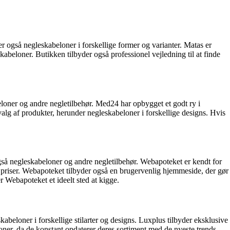
 også negleskabeloner i forskellige former og varianter. Matas er
abeloner. Butikken tilbyder også professionel vejledning til at finde
loner og andre negletilbehør. Med24 har opbygget et godt ry i
lg af produkter, herunder negleskabeloner i forskellige designs. Hvis
gså negleskabeloner og andre negletilbehør. Webapoteket er kendt for
 priser. Webapoteket tilbyder også en brugervenlig hjemmeside, der gør
r Webapoteket et ideelt sted at kigge.
abeloner i forskellige stilarter og designs. Luxplus tilbyder eksklusive
ner, da de konstant opdaterer deres sortiment med de nyeste trends.