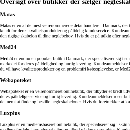
Oversigt over butikker der sælger neglesk
Matas
Matas er en af de mest velrenommerede detailhandlere i Danmark, der ti
kendt for deres kvalitetsprodukter og pålidelig kundeservice. Kundeanme
den rigtige skabelon til dine neglebehov. Hvis du er på udkig efter negle
Med24
Med24 er endnu en populær butik i Danmark, der specialiserer sig i su
markedet for deres pålidelighed og hurtig levering. Kundeanmeldelser f
du vil have kvalitetsprodukter og en problemfri købsoplevelse, er Med2
Webapoteket
Webapoteket er en velrenommeret onlinebutik, der tilbyder et bredt udv
deres pålidelige service og hurtig levering. Kundeanmeldelser roser b
det nemt at finde og bestille negleskabeloner. Hvis du foretrækker at k
Luxplus
Luxplus er en medlemsbaseret onlinebutik, der specialiserer sig i skønh
medlemsfordele, herunder rabatter og tilbud på deres produkter. Kundea