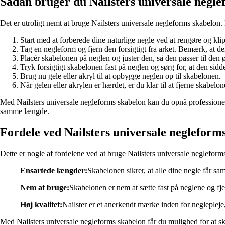
Sådan bruger du Nailsters universale negle
Det er utroligt nemt at bruge Nailsters universale negleforms skabelon. D
Start med at forberede dine naturlige negle ved at rengøre og kl
Tag en negleform og fjern den forsigtigt fra arket. Bemærk, at de
Placér skabelonen på neglen og juster den, så den passer til den
Tryk forsigtigt skabelonen fast på neglen og sørg for, at den sidde
Brug nu gele eller akryl til at opbygge neglen op til skabelonen.
Når gelen eller akrylen er hærdet, er du klar til at fjerne skabel
Med Nailsters universale negleforms skabelon kan du opnå professionel
samme længde.
Fordele ved Nailsters universale negleform
Dette er nogle af fordelene ved at bruge Nailsters universale negleform
Ensartede længder:
Skabelonen sikrer, at alle dine negle får sa
Nem at bruge:
Skabelonen er nem at sætte fast på neglene og fje
Høj kvalitet:
Nailster er et anerkendt mærke inden for neglepleje,
Med Nailsters universale negleforms skabelon får du mulighed for at