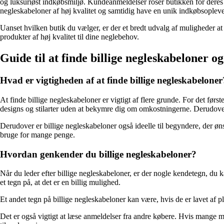
og luksuriøst indkøbsmiljø. Kundeanmeldelser roser butikken for deres 
negleskabeloner af høj kvalitet og samtidig have en unik indkøbsoplevel
Uanset hvilken butik du vælger, er der et bredt udvalg af muligheder a
produkter af høj kvalitet til dine neglebehov.
Guide til at finde billige negleskabeloner og
Hvad er vigtigheden af at finde billige negleskabeloner
At finde billige negleskabeloner er vigtigt af flere grunde. For det før
designs og stilarter uden at bekymre dig om omkostningerne. Derudover 
Derudover er billige negleskabeloner også ideelle til begyndere, der øn
bruge for mange penge.
Hvordan genkender du billige negleskabeloner?
Når du leder efter billige negleskabeloner, er der nogle kendetegn, du
et tegn på, at det er en billig mulighed.
Et andet tegn på billige negleskabeloner kan være, hvis de er lavet af pl
Det er også vigtigt at læse anmeldelser fra andre købere. Hvis mange me