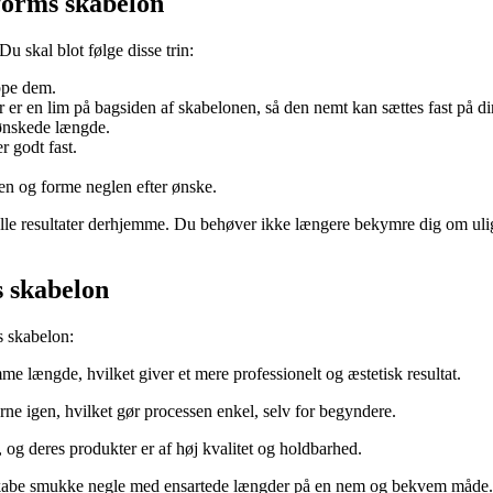
forms skabelon
u skal blot følge disse trin:
ippe dem.
r er en lim på bagsiden af skabelonen, så den nemt kan sættes fast på di
 ønskede længde.
r godt fast.
onen og forme neglen efter ønske.
le resultater derhjemme. Du behøver ikke længere bekymre dig om ulige
s skabelon
s skabelon:
mme længde, hvilket giver et mere professionelt og æstetisk resultat.
rne igen, hvilket gør processen enkel, selv for begyndere.
 og deres produkter er af høj kvalitet og holdbarhed.
 skabe smukke negle med ensartede længder på en nem og bekvem måde. 