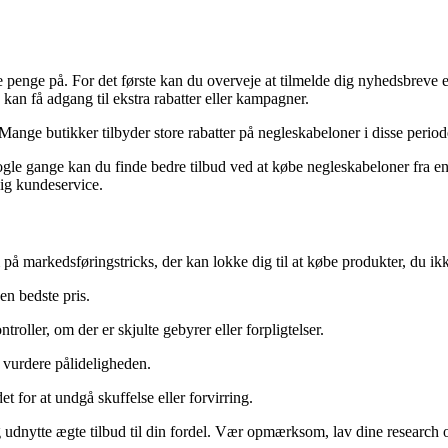
e penge på. For det første kan du overveje at tilmelde dig nyhedsbreve 
kan få adgang til ekstra rabatter eller kampagner.
ange butikker tilbyder store rabatter på negleskabeloner i disse periode
gle gange kan du finde bedre tilbud ved at købe negleskabeloner fra en m
lig kundeservice.
 markedsføringstricks, der kan lokke dig til at købe produkter, du ikke 
den bedste pris.
troller, om der er skjulte gebyrer eller forpligtelser.
 vurdere pålideligheden.
for at undgå skuffelse eller forvirring.
g udnytte ægte tilbud til din fordel. Vær opmærksom, lav dine research og