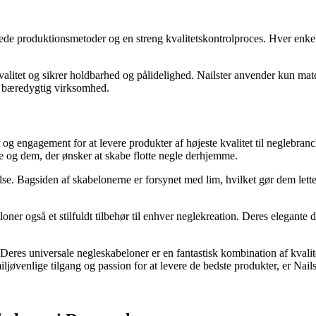
rede produktionsmetoder og en streng kvalitetskontrolproces. Hver enkelt
kvalitet og sikrer holdbarhed og pålidelighed. Nailster anvender kun mate
n bæredygtig virksomhed.
 og engagement for at levere produkter af højeste kvalitet til neglebr
re og dem, der ønsker at skabe flotte negle derhjemme.
e. Bagsiden af skabelonerne er forsynet med lim, hvilket gør dem lette
ner også et stilfuldt tilbehør til enhver neglekreation. Deres elegante 
n. Deres universale negleskabeloner er en fantastisk kombination af kvalit
ljøvenlige tilgang og passion for at levere de bedste produkter, er Nails