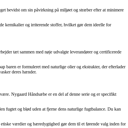
et bevidst om sin påvirkning på miljøet og stræber efter at minimere
e kemikalier og irriterende stoffer, hvilket gør dem ideelle for
rbejder tæt sammen med nøje udvalgte leverandører og certificerede
p baren er formuleret med naturlige olier og ekstrakter, der efterlader
vasker deres hænder.
elvære. Nygaard Håndsæbe er en del af denne serie og er specifikt
fugtet og blød uden at fjerne dens naturlige fugtbalance. Du kan
l etiske værdier og bæredygtighed gør dem til et førende valg inden for