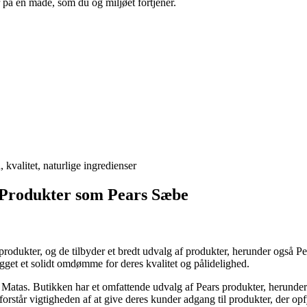
å en måde, som du og miljøet fortjener.
valitet, naturlige ingredienser
 Produkter som Pears Sæbe
rodukter, og de tilbyder et bredt udvalg af produkter, herunder også P
gget et solidt omdømme for deres kvalitet og pålidelighed.
 Matas. Butikken har et omfattende udvalg af Pears produkter, herunder 
forstår vigtigheden af at give deres kunder adgang til produkter, der op