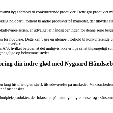
 relativt høj i forhold til konkurrerende produkter. Dette gør produktet 
rlig holdbart i forhold til andre produkter på markedet, der tilbyder s
Skaffevarer-serien, er udvalget af håndsæber inden for denne serie beg
en for hudpleje. Dette kan være en ulempe i forhold til konkurrerende 
kendte mærker.
 A/S, hvilket betyder, at det muligvis ikke er lige så let tilgængeligt 
ilgængelige og bekvemme steder.
embring din indre glød med Nygaard Håndsæb
en lang historie og en stærk tilstedeværelse på markedet. Virksomhede
er af mennesker.
hudplejeprodukter, der fokuserer på naturlige ingredienser og skånsomme