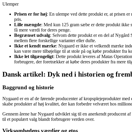
Ulemper
Prisen er for høj
: En ulempe ved dette produkt er, at prisen er
pris.
Lille mængde
: Med kun 125 gram sæbe er dette produkt ikke sæ
få mere værdi for deres penge.
Begrænset udvalg
: Selvom dette produkt er en del af Nygård 
mellem flere forskellige varianter eller dufte.
Ikke et kendt mærke
: Nygaard er ikke et velkendt mærke ind
kan være mere tilbøjelige til at stole på og købe produkter fra 
Ikke let tilgængeligt
: Dette produkt leveres af Matas Operations
forbrugere, der foretrækker at købe deres produkter fra mere t
Dansk artikel: Dyk ned i historien og fr
Baggrund og historie
Nygaard er en af de førende producenter af kropsplejeprodukter med 
skabe produkter af høj kvalitet, der kan forbedre velværet hos million
Gennem årene har Nygaard udviklet sig til en anerkendt producent af 
til et populært valg blandt forbrugere verden over.
Virksomhedens værdier og etos