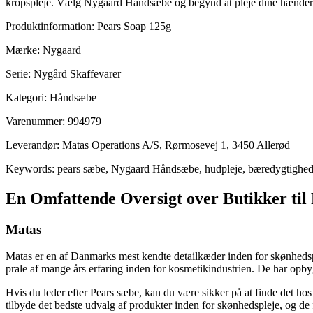
kropspleje. Vælg Nygaard Håndsæbe og begynd at pleje dine hænder p
Produktinformation: Pears Soap 125g
Mærke: Nygaard
Serie: Nygård Skaffevarer
Kategori: Håndsæbe
Varenummer: 994979
Leverandør: Matas Operations A/S, Rørmosevej 1, 3450 Allerød
Keywords: pears sæbe, Nygaard Håndsæbe, hudpleje, bæredygtighed, k
En Omfattende Oversigt over Butikker til
Matas
Matas er en af Danmarks mest kendte detailkæder inden for skønhedsp
prale af mange års erfaring inden for kosmetikindustrien. De har opby
Hvis du leder efter Pears sæbe, kan du være sikker på at finde det hos
tilbyde det bedste udvalg af produkter inden for skønhedspleje, og de 