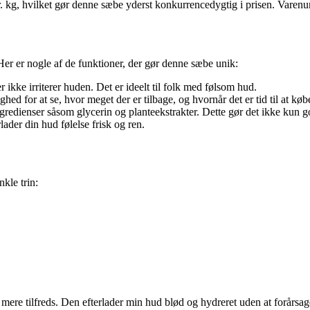
. kg, hvilket gør denne sæbe yderst konkurrencedygtig i prisen. Varen
Her er nogle af de funktioner, der gør denne sæbe unik:
ikke irriterer huden. Det er ideelt til folk med følsom hud.
ed for at se, hvor meget der er tilbage, og hvornår det er tid til at kø
gredienser såsom glycerin og planteekstrakter. Dette gør det ikke kun go
lader din hud følelse frisk og ren.
kle trin:
mere tilfreds. Den efterlader min hud blød og hydreret uden at forårsage