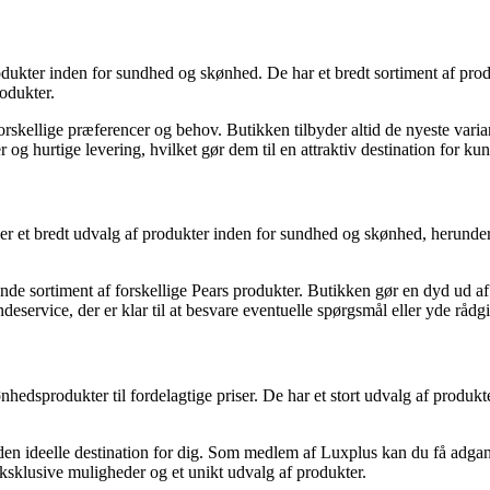
produkter inden for sundhed og skønhed. De har et bredt sortiment af pr
rodukter.
forskellige præferencer og behov. Butikken tilbyder altid de nyeste var
g hurtige levering, hvilket gør dem til en attraktiv destination for ku
r et bredt udvalg af produkter inden for sundhed og skønhed, herunder 
e sortiment af forskellige Pears produkter. Butikken gør en dyd ud af at
deservice, der er klar til at besvare eventuelle spørgsmål eller yde rå
sprodukter til fordelagtige priser. De har et stort udvalg af produkte
den ideelle destination for dig. Som medlem af Luxplus kan du få adga
sklusive muligheder og et unikt udvalg af produkter.