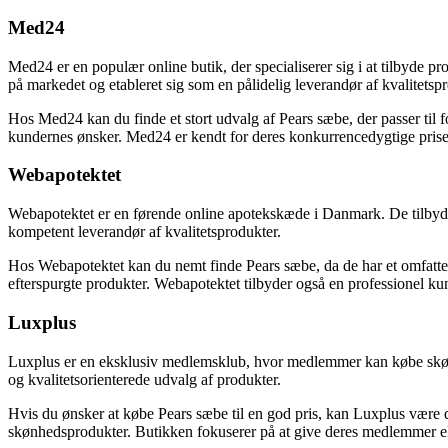
Med24
Med24 er en populær online butik, der specialiserer sig i at tilbyde 
på markedet og etableret sig som en pålidelig leverandør af kvalitetsp
Hos Med24 kan du finde et stort udvalg af Pears sæbe, der passer til 
kundernes ønsker. Med24 er kendt for deres konkurrencedygtige priser o
Webapotektet
Webapotektet er en førende online apotekskæde i Danmark. De tilbyde
kompetent leverandør af kvalitetsprodukter.
Hos Webapotektet kan du nemt finde Pears sæbe, da de har et omfattend
efterspurgte produkter. Webapotektet tilbyder også en professionel kun
Luxplus
Luxplus er en eksklusiv medlemsklub, hvor medlemmer kan købe skønhed
og kvalitetsorienterede udvalg af produkter.
Hvis du ønsker at købe Pears sæbe til en god pris, kan Luxplus være 
skønhedsprodukter. Butikken fokuserer på at give deres medlemmer ek