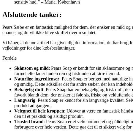
sensitiv hud.” – Maria, København
Afsluttende tanker:
Pears Sæbe er en fantastisk mulighed for dem, der ønsker en mild og e
chance, og du vil ikke blive skuffet over resultatet.
Vi håber, at denne artikel har givet dig den information, du har brug fo
vejledninger for dine købsbeslutninger.
Fordele
Skånsom og mild
: Pears Soap er kendt for sin skånsomme og mil
formel efterlader huden ren og frisk uden at tørre den ud.
Naturlige ingredienser
: Pears Soap er beriget med naturlige i
og smidig. Dette adskiller det fra andre sæber, der kan indehol
Behagelig duft
: Pears Soap har en behagelig og frisk duft, der
favorit blandt dem, der ønsker at føle sig friske og velduftende e
Langvarig
: Pears Soap er kendt for sin langvarige kvalitet. S
produkt ad gangen.
Velegnet til hele kroppen
: Udover at være en fantastisk hånds
den til et praktisk og alsidigt produkt.
Trusted brand
: Pears Soap er et velrenommeret og pålideligt mæ
forbrugere over hele verden. Dette gør det til et sikkert valg for