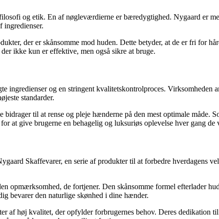
filosofi og etik. En af nøgleværdierne er bæredygtighed. Nygaard er meg
 ingredienser.
dukter, der er skånsomme mod huden. Dette betyder, at de er fri for hård
der ikke kun er effektive, men også sikre at bruge.
 ingredienser og en stringent kvalitetskontrolproces. Virksomheden a
højeste standarder.
e bidrager til at rense og pleje hænderne på den mest optimale måde. Soa
r at give brugerne en behagelig og luksuriøs oplevelse hver gang de 
Nygaard Skaffevarer, en serie af produkter til at forbedre hverdagens v
 opmærksomhed, de fortjener. Den skånsomme formel efterlader huden 
dig bevarer den naturlige skønhed i dine hænder.
er af høj kvalitet, der opfylder forbrugernes behov. Deres dedikation ti