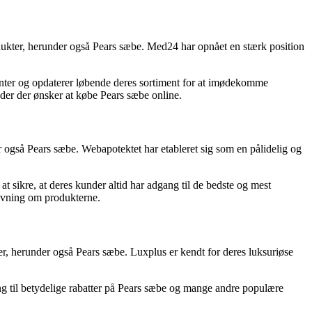
odukter, herunder også Pears sæbe. Med24 har opnået en stærk position
ianter og opdaterer løbende deres sortiment for at imødekomme
nder der ønsker at købe Pears sæbe online.
også Pears sæbe. Webapotektet har etableret sig som en pålidelig og
 sikre, at deres kunder altid har adgang til de bedste og mest
dgivning om produkterne.
r, herunder også Pears sæbe. Luxplus er kendt for deres luksuriøse
ng til betydelige rabatter på Pears sæbe og mange andre populære