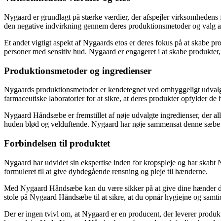
Nygaard er grundlagt på stærke værdier, der afspejler virksomhedens 
den negative indvirkning gennem deres produktionsmetoder og valg af
Et andet vigtigt aspekt af Nygaards etos er deres fokus på at skabe pro
personer med sensitiv hud. Nygaard er engageret i at skabe produkter, 
Produktionsmetoder og ingredienser
Nygaards produktionsmetoder er kendetegnet ved omhyggeligt udvalgte
farmaceutiske laboratorier for at sikre, at deres produkter opfylder de 
Nygaard Håndsæbe er fremstillet af nøje udvalgte ingredienser, der all
huden blød og velduftende. Nygaard har nøje sammensat denne sæbe fo
Forbindelsen til produktet
Nygaard har udvidet sin ekspertise inden for kropspleje og har skabt 
formuleret til at give dybdegående rensning og pleje til hænderne.
Med Nygaard Håndsæbe kan du være sikker på at give dine hænder den
stole på Nygaard Håndsæbe til at sikre, at du opnår hygiejne og samti
Der er ingen tvivl om, at Nygaard er en producent, der leverer produkt