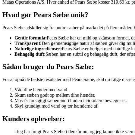
Matas Operations A/S. Hver enhed af Pears Sæbe koster 319,60 kr. pr
Hvad gør Pears Sæbe unik?
Pears Sæbe adskiller sig fra andre sæber på markedet på flere måder. 
Gentle formula:
Pears Sæbe har en mild og skånsom formel, der 
Transparent:
Den gennemsigtige natur af sæben giver dig muligh
Naturlige ingredienser:
Pears Sæbe er beriget med naturlige in
Behagelig duft:
Sæben har en subtil og behagelig duft, der efter
Sådan bruger du Pears Sæbe:
For at opnå de bedste resultater med Pears Sæbe, skal du følge disse en
Våd dine hænder med vand.
Skum sæben godt op mellem dine hænder.
Massér forsigtigt sæben ind i huden i cirkulære bevægelser.
Skyl grundigt med vand og tør hænderne af.
Kunders oplevelser:
“Jeg har brugt Pears Sæbe i flere år nu, og jeg kunne ikke være 