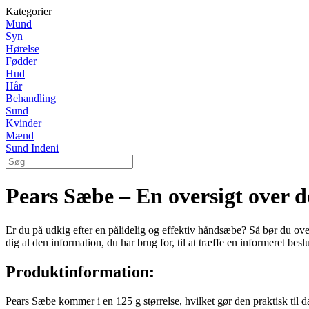
Kategorier
Mund
Syn
Hørelse
Fødder
Hud
Hår
Behandling
Sund
Kvinder
Mænd
Sund Indeni
Pears Sæbe – En oversigt over 
Er du på udkig efter en pålidelig og effektiv håndsæbe? Så bør du over
dig al den information, du har brug for, til at træffe en informeret bes
Produktinformation:
Pears Sæbe kommer i en 125 g størrelse, hvilket gør den praktisk til 