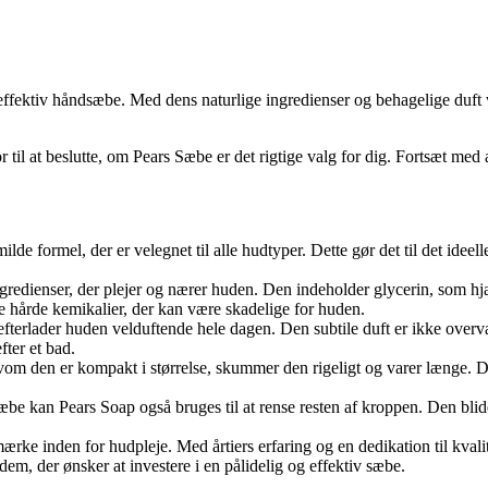
ffektiv håndsæbe. Med dens naturlige ingredienser og behagelige duft v
r til at beslutte, om Pears Sæbe er det rigtige valg for dig. Fortsæt med 
de formel, der er velegnet til alle hudtyper. Dette gør det til det idee
ngredienser, der plejer og nærer huden. Den indeholder glycerin, som h
de hårde kemikalier, der kan være skadelige for huden.
 efterlader huden velduftende hele dagen. Den subtile duft er ikke over
fter et bad.
elvom den er kompakt i størrelse, skummer den rigeligt og varer længe. 
æbe kan Pears Soap også bruges til at rense resten af kroppen. Den blide
rke inden for hudpleje. Med årtiers erfaring og en dedikation til kvalitet
 dem, der ønsker at investere i en pålidelig og effektiv sæbe.