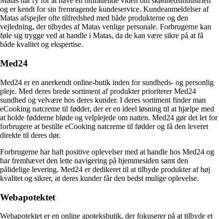
Matas har ry for at have en omfattende viden om skønhedsindustrien
og er kendt for sin fremragende kundeservice. Kundeanmeldelser af
Matas afspejler ofte tilfredshed med både produkterne og den
vejledning, der tilbydes af Matas venlige personale. Forbrugerne kan
føle sig trygge ved at handle i Matas, da de kan være sikre på at få
både kvalitet og ekspertise.
Med24
Med24 er en anerkendt online-butik inden for sundheds- og personlig
pleje. Med deres brede sortiment af produkter prioriterer Med24
sundhed og velvære hos deres kunder. I deres sortiment finder man
eCooking natcreme til fødder, der er en ideel løsning til at hjælpe med
at holde fødderne bløde og velplejede om natten. Med24 gør det let for
forbrugere at bestille eCooking natcreme til fødder og få den leveret
direkte til deres dør.
Forbrugerne har haft positive oplevelser med at handle hos Med24 og
har fremhævet den lette navigering på hjemmesiden samt den
pålidelige levering. Med24 er dedikeret til at tilbyde produkter af høj
kvalitet og sikrer, at deres kunder får den bedst mulige oplevelse.
Webapotektet
Webapotektet er en online apoteksbutik, der fokuserer på at tilbyde et