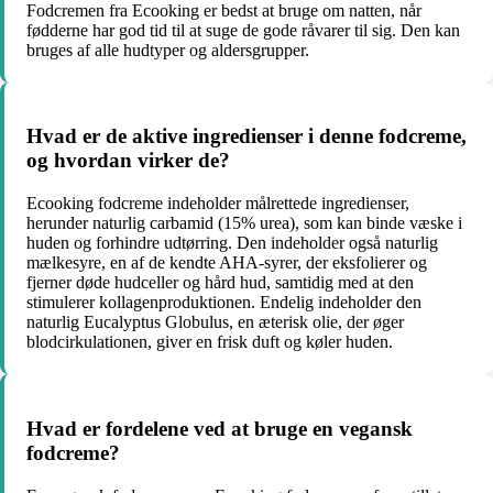
Fodcremen fra Ecooking er bedst at bruge om natten, når
fødderne har god tid til at suge de gode råvarer til sig. Den kan
bruges af alle hudtyper og aldersgrupper.
Hvad er de aktive ingredienser i denne fodcreme,
og hvordan virker de?
Ecooking fodcreme indeholder målrettede ingredienser,
herunder naturlig carbamid (15% urea), som kan binde væske i
huden og forhindre udtørring. Den indeholder også naturlig
mælkesyre, en af de kendte AHA-syrer, der eksfolierer og
fjerner døde hudceller og hård hud, samtidig med at den
stimulerer kollagenproduktionen. Endelig indeholder den
naturlig Eucalyptus Globulus, en æterisk olie, der øger
blodcirkulationen, giver en frisk duft og køler huden.
Hvad er fordelene ved at bruge en vegansk
fodcreme?