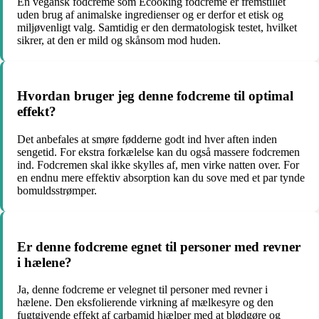
En vegansk fodcreme som Ecooking fodcreme er fremstillet
uden brug af animalske ingredienser og er derfor et etisk og
miljøvenligt valg. Samtidig er den dermatologisk testet, hvilket
sikrer, at den er mild og skånsom mod huden.
Hvordan bruger jeg denne fodcreme til optimal
effekt?
Det anbefales at smøre fødderne godt ind hver aften inden
sengetid. For ekstra forkælelse kan du også massere fodcremen
ind. Fodcremen skal ikke skylles af, men virke natten over. For
en endnu mere effektiv absorption kan du sove med et par tynde
bomuldsstrømper.
Er denne fodcreme egnet til personer med revner
i hælene?
Ja, denne fodcreme er velegnet til personer med revner i
hælene. Den eksfolierende virkning af mælkesyre og den
fugtgivende effekt af carbamid hjælper med at blødgøre og