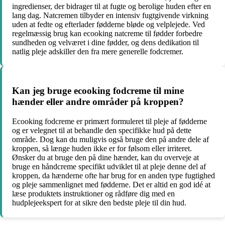
ingredienser, der bidrager til at fugte og berolige huden efter en
lang dag. Natcremen tilbyder en intensiv fugtgivende virkning
uden at fedte og efterlader fødderne bløde og velplejede. Ved
regelmæssig brug kan ecooking natcreme til fødder forbedre
sundheden og velværet i dine fødder, og dens dedikation til
natlig pleje adskiller den fra mere generelle fodcremer.
Kan jeg bruge ecooking fodcreme til mine
hænder eller andre områder på kroppen?
Ecooking fodcreme er primært formuleret til pleje af fødderne
og er velegnet til at behandle den specifikke hud på dette
område. Dog kan du muligvis også bruge den på andre dele af
kroppen, så længe huden ikke er for følsom eller irriteret.
Ønsker du at bruge den på dine hænder, kan du overveje at
bruge en håndcreme specifikt udviklet til at pleje denne del af
kroppen, da hænderne ofte har brug for en anden type fugtighed
og pleje sammenlignet med fødderne. Det er altid en god idé at
læse produktets instruktioner og rådføre dig med en
hudplejeekspert for at sikre den bedste pleje til din hud.