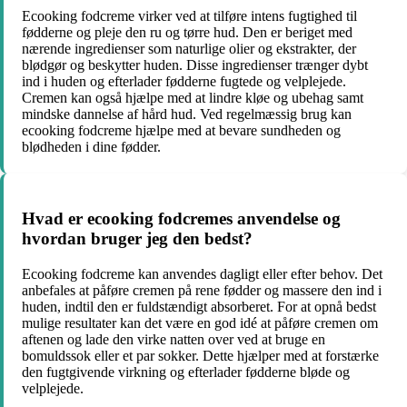
Ecooking fodcreme virker ved at tilføre intens fugtighed til
fødderne og pleje den ru og tørre hud. Den er beriget med
nærende ingredienser som naturlige olier og ekstrakter, der
blødgør og beskytter huden. Disse ingredienser trænger dybt
ind i huden og efterlader fødderne fugtede og velplejede.
Cremen kan også hjælpe med at lindre kløe og ubehag samt
mindske dannelse af hård hud. Ved regelmæssig brug kan
ecooking fodcreme hjælpe med at bevare sundheden og
blødheden i dine fødder.
Hvad er ecooking fodcremes anvendelse og
hvordan bruger jeg den bedst?
Ecooking fodcreme kan anvendes dagligt eller efter behov. Det
anbefales at påføre cremen på rene fødder og massere den ind i
huden, indtil den er fuldstændigt absorberet. For at opnå bedst
mulige resultater kan det være en god idé at påføre cremen om
aftenen og lade den virke natten over ved at bruge en
bomuldssok eller et par sokker. Dette hjælper med at forstærke
den fugtgivende virkning og efterlader fødderne bløde og
velplejede.