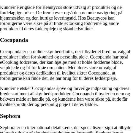
Kunderne er glade for Beautycos store udvalg af produkter og de
fordelagtige priser. De fremhæver også den nemme navigering på
hjemmesiden og den hurtige leveringstid. Hos Beautycos kan
forbrugerne være sikre på at finde eCooking fodcreme og andre
produkter til deres fødderpleje og skønhedsrutiner.
Cocopanda
Cocopanda er en online skønhedsbutik, der tilbyder et bredt udvalg af
produkter inden for skønhed og personlig pleje. Cocopanda har også
eCooking fodcreme, der kan hjælpe med at holde fødderne bløde,
velplejede og fri for kløe om natten. Med deres store udvalg af
produkter og deres dedikation til kvalitet sikrer Cocopanda, at
forbrugerne kan finde det, de har brug for til deres fødderpleje.
Kunderne elsker Cocopandas sjove og farverige indpakning og deres
brede sortiment af skønhedsprodukter. Cocopanda tilbyder en nem og
bekvem måde at handle på, og kunderne kan være sikre på, at de får
kvalitetsprodukter og personlig pleje til deres fødder.
Sephora
Sephora er en international detailkæde, der specialiserer sig i at tilbyde
et bredt udvalg af skønhedsprodukter og kosmetik. Sephora har et