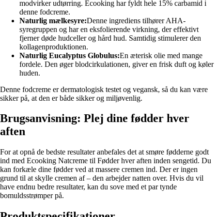
modvirker udtørring. Ecooking har fyldt hele 15% carbamid i
denne fodcreme.
Naturlig mælkesyre:
Denne ingrediens tilhører AHA-
syregruppen og har en eksfolierende virkning, der effektivt
fjerner døde hudceller og hård hud. Samtidig stimulerer den
kollagenproduktionen.
Naturlig Eucalyptus Globulus:
En æterisk olie med mange
fordele. Den øger blodcirkulationen, giver en frisk duft og køler
huden.
Denne fodcreme er dermatologisk testet og vegansk, så du kan være
sikker på, at den er både sikker og miljøvenlig.
Brugsanvisning: Plej dine fødder hver
aften
For at opnå de bedste resultater anbefales det at smøre fødderne godt
ind med Ecooking Natcreme til Fødder hver aften inden sengetid. Du
kan forkæle dine fødder ved at massere cremen ind. Der er ingen
grund til at skylle cremen af – den arbejder natten over. Hvis du vil
have endnu bedre resultater, kan du sove med et par tynde
bomuldsstrømper på.
Produktspecifikationer