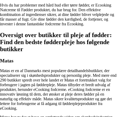
Hvis du har problemer med hård hud eller tørre fødder, er Ecooking
Natcreme til Fødder produktet, du har brug for. Den effektive
kombination af ingredienser sikrer, at dine fødder bliver velplejede og
får masser af fugt. Giv dine fødder den kærlighed, de fortjener, og
invester i denne fantastiske fodcreme fra Ecooking.
Oversigt over butikker til pleje af fødder:
Find den bedste fødderpleje hos følgende
butikker
Matas
Matas er en af Danmarks mest populære detailhandelsbutikker, der
specialiserer sig i skønhedsprodukter og personlig pleje. Med mere end
290 butikker spredt over hele landet er Matas et foretrukket valg for
forbrugere i jagten på fødderpleje. Matas tilbyder et bredt udvalg af
produkter, herunder eCooking fodcreme. eCooking fodcreme er en
innovativ løsning til dem, der ønsker at pleje deres fødder på en
naturlig og effektiv måde. Matas sikrer kvalitetsprodukter og gør det
lettere for forbrugerne at få adgang til fødderplejeprodukter fra
eCooking.