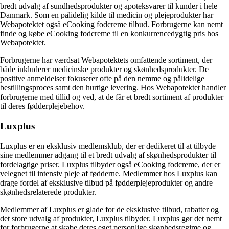
bredt udvalg af sundhedsprodukter og apoteksvarer til kunder i hele
Danmark. Som en pålidelig kilde til medicin og plejeprodukter har
Webapotektet også eCooking fodcreme tilbud. Forbrugerne kan nemt
finde og købe eCooking fodcreme til en konkurrencedygtig pris hos
Webapotektet.
Forbrugerne har værdsat Webapotektets omfattende sortiment, der
både inkluderer medicinske produkter og skønhedsprodukter. De
positive anmeldelser fokuserer ofte på den nemme og pålidelige
bestillingsproces samt den hurtige levering. Hos Webapotektet handler
forbrugerne med tillid og ved, at de får et bredt sortiment af produkter
til deres fødderplejebehov.
Luxplus
Luxplus er en eksklusiv medlemsklub, der er dedikeret til at tilbyde
sine medlemmer adgang til et bredt udvalg af skønhedsprodukter til
fordelagtige priser. Luxplus tilbyder også eCooking fodcreme, der er
velegnet til intensiv pleje af fødderne. Medlemmer hos Luxplus kan
drage fordel af eksklusive tilbud på fødderplejeprodukter og andre
skønhedsrelaterede produkter.
Medlemmer af Luxplus er glade for de eksklusive tilbud, rabatter og
det store udvalg af produkter, Luxplus tilbyder. Luxplus gør det nemt
for forbrugerne at skabe deres eget personlige skønhedsregime og