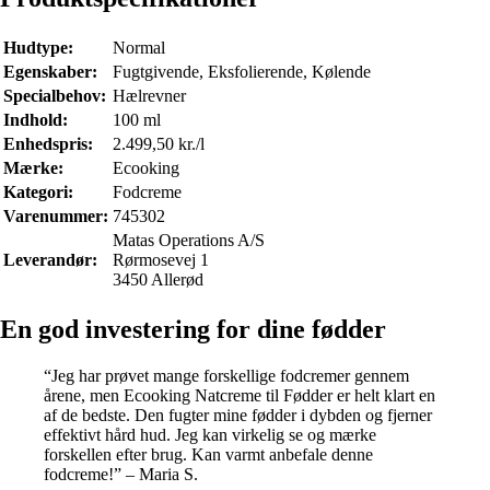
Hudtype:
Normal
Egenskaber:
Fugtgivende, Eksfolierende, Kølende
Specialbehov:
Hælrevner
Indhold:
100 ml
Enhedspris:
2.499,50 kr./l
Mærke:
Ecooking
Kategori:
Fodcreme
Varenummer:
745302
Matas Operations A/S
Leverandør:
Rørmosevej 1
3450 Allerød
En god investering for dine fødder
“Jeg har prøvet mange forskellige fodcremer gennem
årene, men Ecooking Natcreme til Fødder er helt klart en
af de bedste. Den fugter mine fødder i dybden og fjerner
effektivt hård hud. Jeg kan virkelig se og mærke
forskellen efter brug. Kan varmt anbefale denne
fodcreme!” – Maria S.