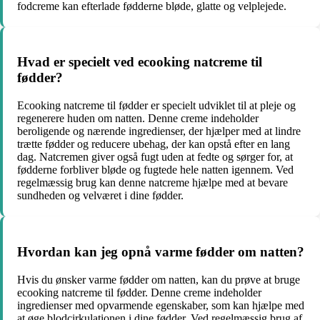
fodcreme kan efterlade fødderne bløde, glatte og velplejede.
Hvad er specielt ved ecooking natcreme til
fødder?
Ecooking natcreme til fødder er specielt udviklet til at pleje og
regenerere huden om natten. Denne creme indeholder
beroligende og nærende ingredienser, der hjælper med at lindre
trætte fødder og reducere ubehag, der kan opstå efter en lang
dag. Natcremen giver også fugt uden at fedte og sørger for, at
fødderne forbliver bløde og fugtede hele natten igennem. Ved
regelmæssig brug kan denne natcreme hjælpe med at bevare
sundheden og velværet i dine fødder.
Hvordan kan jeg opnå varme fødder om natten?
Hvis du ønsker varme fødder om natten, kan du prøve at bruge
ecooking natcreme til fødder. Denne creme indeholder
ingredienser med opvarmende egenskaber, som kan hjælpe med
at øge blodcirkulationen i dine fødder. Ved regelmæssig brug af