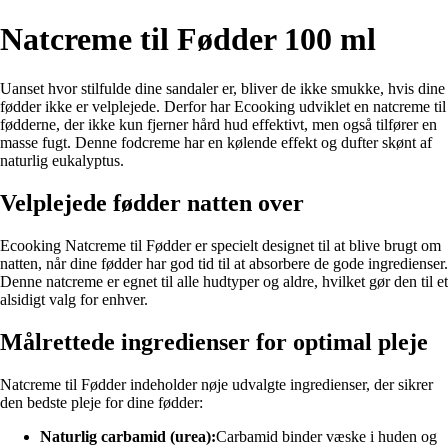
Natcreme til Fødder 100 ml
Uanset hvor stilfulde dine sandaler er, bliver de ikke smukke, hvis dine
fødder ikke er velplejede. Derfor har Ecooking udviklet en natcreme til
fødderne, der ikke kun fjerner hård hud effektivt, men også tilfører en
masse fugt. Denne fodcreme har en kølende effekt og dufter skønt af
naturlig eukalyptus.
Velplejede fødder natten over
Ecooking Natcreme til Fødder er specielt designet til at blive brugt om
natten, når dine fødder har god tid til at absorbere de gode ingredienser.
Denne natcreme er egnet til alle hudtyper og aldre, hvilket gør den til et
alsidigt valg for enhver.
Målrettede ingredienser for optimal pleje
Natcreme til Fødder indeholder nøje udvalgte ingredienser, der sikrer
den bedste pleje for dine fødder:
Naturlig carbamid (urea):
Carbamid binder væske i huden og