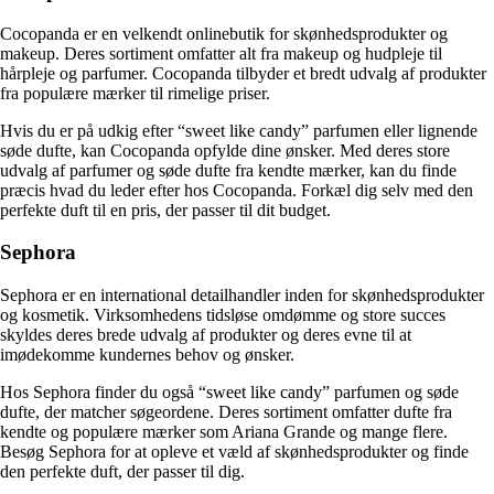
Cocopanda er en velkendt onlinebutik for skønhedsprodukter og
makeup. Deres sortiment omfatter alt fra makeup og hudpleje til
hårpleje og parfumer. Cocopanda tilbyder et bredt udvalg af produkter
fra populære mærker til rimelige priser.
Hvis du er på udkig efter “sweet like candy” parfumen eller lignende
søde dufte, kan Cocopanda opfylde dine ønsker. Med deres store
udvalg af parfumer og søde dufte fra kendte mærker, kan du finde
præcis hvad du leder efter hos Cocopanda. Forkæl dig selv med den
perfekte duft til en pris, der passer til dit budget.
Sephora
Sephora er en international detailhandler inden for skønhedsprodukter
og kosmetik. Virksomhedens tidsløse omdømme og store succes
skyldes deres brede udvalg af produkter og deres evne til at
imødekomme kundernes behov og ønsker.
Hos Sephora finder du også “sweet like candy” parfumen og søde
dufte, der matcher søgeordene. Deres sortiment omfatter dufte fra
kendte og populære mærker som Ariana Grande og mange flere.
Besøg Sephora for at opleve et væld af skønhedsprodukter og finde
den perfekte duft, der passer til dig.