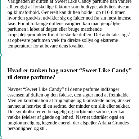
Varigheden af duften af Sweet Like Candy parfume kan variere
afhængigt af forskellige faktorer som hudtype, aktivitetsniveau
og klimaforhold. Generelt kan duften holde i op til 6-8 timer,
hvor den gradvist udvikler sig og falder ned fra sin mest intense
fase. For at forlænge duftens varighed kan man genpåføre
parfumen i løbet af dagen eller bruge matchende
kropsplejeprodukter for at forstærke duften. Det anbefales også
at opbevare parfumen væk fra direkte sollys og ekstreme
temperaturer for at bevare dens kvalitet.
Hvad er tanken bag navnet “Sweet Like Candy”
til denne parfume?
Navnet “Sweet Like Candy” til denne parfume indfanger
essensen af duften og den følelse, den sigter mod at fremkalde.
Med en kombination af frugtagtige og blomstrede noter, ønsker
navnet at henvise til en sødme, der minder om slik eller sukker.
Det symboliserer en behagelig og forførende sødme, der kan
vække følelser af glæde og lethed. Navnet udstråler også en
ungdommelig og legende energi, der afspejler Ariana Grandes
personlighed og stil.