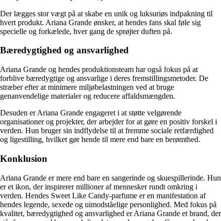
Der lægges stor vægt på at skabe en unik og luksuriøs indpakning til
hvert produkt. Ariana Grande ønsker, at hendes fans skal føle sig
specielle og forkælede, hver gang de sprøjter duften på.
Bæredygtighed og ansvarlighed
Ariana Grande og hendes produktionsteam har også fokus på at
forblive bæredygtige og ansvarlige i deres fremstillingsmetoder. De
stræber efter at minimere miljøbelastningen ved at bruge
genanvendelige materialer og reducere affaldsmængden.
Desuden er Ariana Grande engageret i at støtte velgørende
organisationer og projekter, der arbejder for at gøre en positiv forskel i
verden. Hun bruger sin indflydelse til at fremme sociale retfærdighed
og ligestilling, hvilket gør hende til mere end bare en berømthed.
Konklusion
Ariana Grande er mere end bare en sangerinde og skuespillerinde. Hun
er et ikon, der inspirerer millioner af mennesker rundt omkring i
verden. Hendes Sweet Like Candy-parfume er en manifestation af
hendes legende, sexede og uimodståelige personlighed. Med fokus på
kvalitet, bæredygtighed og ansvarlighed er Ariana Grande et brand, der