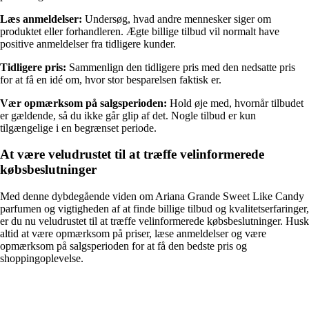
Læs anmeldelser:
Undersøg, hvad andre mennesker siger om
produktet eller forhandleren. Ægte billige tilbud vil normalt have
positive anmeldelser fra tidligere kunder.
Tidligere pris:
Sammenlign den tidligere pris med den nedsatte pris
for at få en idé om, hvor stor besparelsen faktisk er.
Vær opmærksom på salgsperioden:
Hold øje med, hvornår tilbudet
er gældende, så du ikke går glip af det. Nogle tilbud er kun
tilgængelige i en begrænset periode.
At være veludrustet til at træffe velinformerede
købsbeslutninger
Med denne dybdegående viden om Ariana Grande Sweet Like Candy
parfumen og vigtigheden af ​​at finde billige tilbud og kvalitetserfaringer,
er du nu veludrustet til at træffe velinformerede købsbeslutninger. Husk
altid at være opmærksom på priser, læse anmeldelser og være
opmærksom på salgsperioden for at få den bedste pris og
shoppingoplevelse.