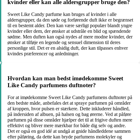
kvinder eller kan alle aldersgrupper bruge den?
Sweet Like Candy parfume kan bruges af kvinder i alle
aldersgrupper, da den søde og forførende duft ikke er begrænset
til en bestemt alder. Den kan være særligt populær blandt yngre
kvinder eller dem, der ønsker at udstråle en blid og spændende
sødme. Men duften kan også nydes af mere modne kvinder, der
ønsker at tilføje en legende og sensuel dimension til deres
personlige stil. Det er en alsidig duft, der kan tilpasses enhver
kvindes præferencer og anledninger.
Hvordan kan man bedst imødekomme Sweet
Like Candy parfumens duftnoter?
For at imødekomme Sweet Like Candy parfumens duftnoter på
den bedste måde, anbefales det at spraye parfumen på områder
af kroppen, hvor pulsen er stærkere. Dette inkluderer håndled,
på indersiden af albuen, på halsen og bag ørerne. Ved at påføre
parfumen på disse områder hjælper det til at frigive duften mere
effektivt og bliver mere mærkbar for både dig selv og andre.
Det er også en god idé at undgå at gnide håndleddene sammen
efter påføring, da dette kan bryde parfumens molekyler og