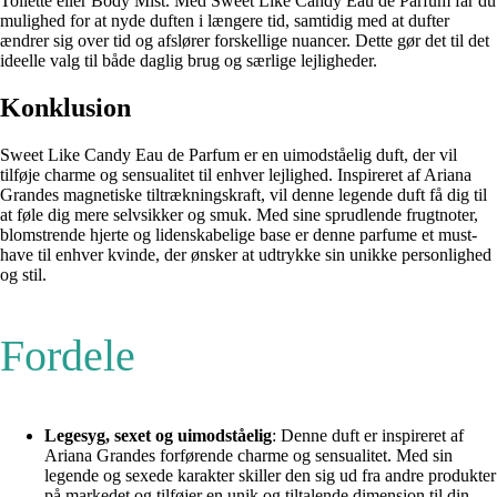
Toilette eller Body Mist. Med Sweet Like Candy Eau de Parfum får du
mulighed for at nyde duften i længere tid, samtidig med at dufter
ændrer sig over tid og afslører forskellige nuancer. Dette gør det til det
ideelle valg til både daglig brug og særlige lejligheder.
Konklusion
Sweet Like Candy Eau de Parfum er en uimodståelig duft, der vil
tilføje charme og sensualitet til enhver lejlighed. Inspireret af Ariana
Grandes magnetiske tiltrækningskraft, vil denne legende duft få dig til
at føle dig mere selvsikker og smuk. Med sine sprudlende frugtnoter,
blomstrende hjerte og lidenskabelige base er denne parfume et must-
have til enhver kvinde, der ønsker at udtrykke sin unikke personlighed
og stil.
Fordele
Legesyg, sexet og uimodståelig
: Denne duft er inspireret af
Ariana Grandes forførende charme og sensualitet. Med sin
legende og sexede karakter skiller den sig ud fra andre produkter
på markedet og tilføjer en unik og tiltalende dimension til din