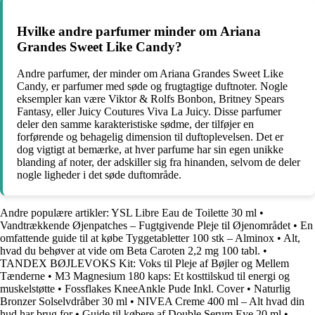
Hvilke andre parfumer minder om Ariana
Grandes Sweet Like Candy?
Andre parfumer, der minder om Ariana Grandes Sweet Like
Candy, er parfumer med søde og frugtagtige duftnoter. Nogle
eksempler kan være Viktor & Rolfs Bonbon, Britney Spears
Fantasy, eller Juicy Coutures Viva La Juicy. Disse parfumer
deler den samme karakteristiske sødme, der tilføjer en
forførende og behagelig dimension til duftoplevelsen. Det er
dog vigtigt at bemærke, at hver parfume har sin egen unikke
blanding af noter, der adskiller sig fra hinanden, selvom de deler
nogle ligheder i det søde duftområde.
Andre populære artikler:
YSL Libre Eau de Toilette 30 ml
•
Vandtrækkende Øjenpatches – Fugtgivende Pleje til Øjenområdet
•
En
omfattende guide til at købe Tyggetabletter 100 stk – Alminox
•
Alt,
hvad du behøver at vide om Beta Caroten 2,2 mg 100 tabl.
•
TANDEX BØJLEVOKS Kit: Voks til Pleje af Bøjler og Mellem
Tænderne
•
M3 Magnesium 180 kaps: Et kosttilskud til energi og
muskelstøtte
•
Fossflakes KneeAnkle Pude Inkl. Cover
•
Naturlig
Bronzer Solselvdråber 30 ml
•
NIVEA Creme 400 ml – Alt hvad din
hud har brug for
•
Guide til købere af Double Serum Eye 20 ml
•