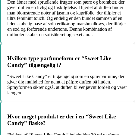
Den åbner med sprudlende frugter som pære og brombær, der
giver duften en livlig og frisk følelse. I hjertet af duften finder
man blomstrende noter af jasmin og kaprifolie, der tilføjer et
ultra feminint touch. Og endelig er den bundet sammen af en
lidenskabelig base af solbærlikør og marshmallows, der tilføjer
en sød og forførende undertone. Denne kombination af
duftnoter skaber en sofistikeret og sexet aura.
Hvilken type parfumeform er “Sweet Like
Candy” tilgængelig i?
“Sweet Like Candy” er tilgængelig som en sprayparfume, der
giver dig mulighed for nemt at påføre duften på huden.
Sprayformen sikrer også, at duften bliver jævnt fordelt og varer
længere.
Hvor meget produkt er der i en “Sweet Like
Candy” flaske?
Flakken af “Sweet Like Candy” indeholder 30 ml parfume.