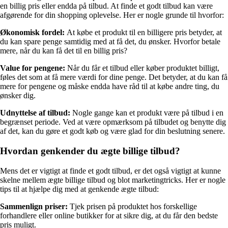
en billig pris eller endda på tilbud. At finde et godt tilbud kan være
afgørende for din shopping oplevelse. Her er nogle grunde til hvorfor:
Økonomisk fordel:
At købe et produkt til en billigere pris betyder, at
du kan spare penge samtidig med at få det, du ønsker. Hvorfor betale
mere, når du kan få det til en billig pris?
Value for pengene:
Når du får et tilbud eller køber produktet billigt,
føles det som at få mere værdi for dine penge. Det betyder, at du kan få
mere for pengene og måske endda have råd til at købe andre ting, du
ønsker dig.
Udnyttelse af tilbud:
Nogle gange kan et produkt være på tilbud i en
begrænset periode. Ved at være opmærksom på tilbudet og benytte dig
af det, kan du gøre et godt køb og være glad for din beslutning senere.
Hvordan genkender du ægte billige tilbud?
Mens det er vigtigt at finde et godt tilbud, er det også vigtigt at kunne
skelne mellem ægte billige tilbud og blot marketingtricks. Her er nogle
tips til at hjælpe dig med at genkende ægte tilbud:
Sammenlign priser:
Tjek prisen på produktet hos forskellige
forhandlere eller online butikker for at sikre dig, at du får den bedste
pris muligt.