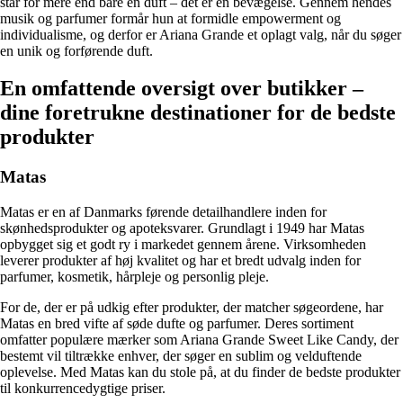
står for mere end bare en duft – det er en bevægelse. Gennem hendes
musik og parfumer formår hun at formidle empowerment og
individualisme, og derfor er Ariana Grande et oplagt valg, når du søger
en unik og forførende duft.
En omfattende oversigt over butikker –
dine foretrukne destinationer for de bedste
produkter
Matas
Matas er en af Danmarks førende detailhandlere inden for
skønhedsprodukter og apoteksvarer. Grundlagt i 1949 har Matas
opbygget sig et godt ry i markedet gennem årene. Virksomheden
leverer produkter af høj kvalitet og har et bredt udvalg inden for
parfumer, kosmetik, hårpleje og personlig pleje.
For de, der er på udkig efter produkter, der matcher søgeordene, har
Matas en bred vifte af søde dufte og parfumer. Deres sortiment
omfatter populære mærker som Ariana Grande Sweet Like Candy, der
bestemt vil tiltrække enhver, der søger en sublim og velduftende
oplevelse. Med Matas kan du stole på, at du finder de bedste produkter
til konkurrencedygtige priser.