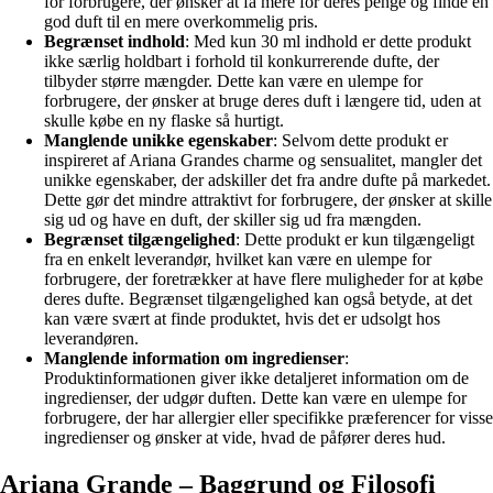
for forbrugere, der ønsker at få mere for deres penge og finde en
god duft til en mere overkommelig pris.
Begrænset indhold
: Med kun 30 ml indhold er dette produkt
ikke særlig holdbart i forhold til konkurrerende dufte, der
tilbyder større mængder. Dette kan være en ulempe for
forbrugere, der ønsker at bruge deres duft i længere tid, uden at
skulle købe en ny flaske så hurtigt.
Manglende unikke egenskaber
: Selvom dette produkt er
inspireret af Ariana Grandes charme og sensualitet, mangler det
unikke egenskaber, der adskiller det fra andre dufte på markedet.
Dette gør det mindre attraktivt for forbrugere, der ønsker at skille
sig ud og have en duft, der skiller sig ud fra mængden.
Begrænset tilgængelighed
: Dette produkt er kun tilgængeligt
fra en enkelt leverandør, hvilket kan være en ulempe for
forbrugere, der foretrækker at have flere muligheder for at købe
deres dufte. Begrænset tilgængelighed kan også betyde, at det
kan være svært at finde produktet, hvis det er udsolgt hos
leverandøren.
Manglende information om ingredienser
:
Produktinformationen giver ikke detaljeret information om de
ingredienser, der udgør duften. Dette kan være en ulempe for
forbrugere, der har allergier eller specifikke præferencer for visse
ingredienser og ønsker at vide, hvad de påfører deres hud.
Ariana Grande – Baggrund og Filosofi