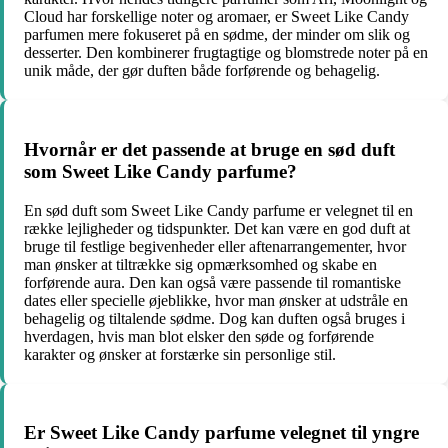
Cloud har forskellige noter og aromaer, er Sweet Like Candy
parfumen mere fokuseret på en sødme, der minder om slik og
desserter. Den kombinerer frugtagtige og blomstrede noter på en
unik måde, der gør duften både forførende og behagelig.
Hvornår er det passende at bruge en sød duft
som Sweet Like Candy parfume?
En sød duft som Sweet Like Candy parfume er velegnet til en
række lejligheder og tidspunkter. Det kan være en god duft at
bruge til festlige begivenheder eller aftenarrangementer, hvor
man ønsker at tiltrække sig opmærksomhed og skabe en
forførende aura. Den kan også være passende til romantiske
dates eller specielle øjeblikke, hvor man ønsker at udstråle en
behagelig og tiltalende sødme. Dog kan duften også bruges i
hverdagen, hvis man blot elsker den søde og forførende
karakter og ønsker at forstærke sin personlige stil.
Er Sweet Like Candy parfume velegnet til yngre