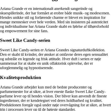
Ariana Grande er en internationalt anerkendt sangerinde og
skuespillerinde, der har formået at erobre både musik- og modescenen.
Hendes unikke stil og forførende charme er blevet en inspiration for
mange mennesker over hele verden. Med sin insisteren på autenticitet
og individualisme har Ariana Grande skabt en følelse af tilhørsforhold
og empowerment for sine fans.
Sweet Like Candy-serien
Sweet Like Candy-serien er Ariana Grandes signaturduftkollektion.
Den er skabt til kvinder, der ønsker at omfavne deres egen sensualitet
og udstråle en legende og frisk attitude. Hver duft i serien er nøje
sammensat for at skabe en unik olfaktorisk oplevelse, der er
uforglemmelig og hypnotiserende.
Kvalitetsproduktion
Ariana Grande arbejder kun med de bedste producenter og
parfumemestre for at sikre, at hver eneste flaske Sweet Like Candy-
parfume lever op til hendes vision. Der bliver kun anvendt de fineste
ingredienser, der er kendetegnet ved deres holdbarhed og kvalitet.
Produktionen foregår også under nøje overvågning for at sikre, at hvert
trin i processen lever op til de højeste standarder.