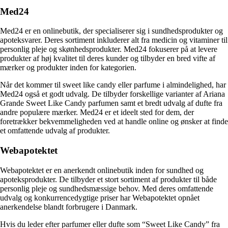
Med24
Med24 er en onlinebutik, der specialiserer sig i sundhedsprodukter og
apoteksvarer. Deres sortiment inkluderer alt fra medicin og vitaminer til
personlig pleje og skønhedsprodukter. Med24 fokuserer på at levere
produkter af høj kvalitet til deres kunder og tilbyder en bred vifte af
mærker og produkter inden for kategorien.
Når det kommer til sweet like candy eller parfume i almindelighed, har
Med24 også et godt udvalg. De tilbyder forskellige varianter af Ariana
Grande Sweet Like Candy parfumen samt et bredt udvalg af dufte fra
andre populære mærker. Med24 er et ideelt sted for dem, der
foretrækker bekvemmeligheden ved at handle online og ønsker at finde
et omfattende udvalg af produkter.
Webapotektet
Webapotektet er en anerkendt onlinebutik inden for sundhed og
apoteksprodukter. De tilbyder et stort sortiment af produkter til både
personlig pleje og sundhedsmæssige behov. Med deres omfattende
udvalg og konkurrencedygtige priser har Webapotektet opnået
anerkendelse blandt forbrugere i Danmark.
Hvis du leder efter parfumer eller dufte som “Sweet Like Candy” fra