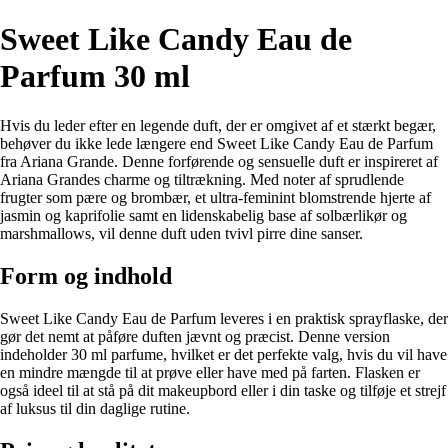
Sweet Like Candy Eau de
Parfum 30 ml
Hvis du leder efter en legende duft, der er omgivet af et stærkt begær,
behøver du ikke lede længere end Sweet Like Candy Eau de Parfum
fra Ariana Grande. Denne forførende og sensuelle duft er inspireret af
Ariana Grandes charme og tiltrækning. Med noter af sprudlende
frugter som pære og brombær, et ultra-feminint blomstrende hjerte af
jasmin og kaprifolie samt en lidenskabelig base af solbærlikør og
marshmallows, vil denne duft uden tvivl pirre dine sanser.
Form og indhold
Sweet Like Candy Eau de Parfum leveres i en praktisk sprayflaske, der
gør det nemt at påføre duften jævnt og præcist. Denne version
indeholder 30 ml parfume, hvilket er det perfekte valg, hvis du vil have
en mindre mængde til at prøve eller have med på farten. Flasken er
også ideel til at stå på dit makeupbord eller i din taske og tilføje et strejf
af luksus til din daglige rutine.