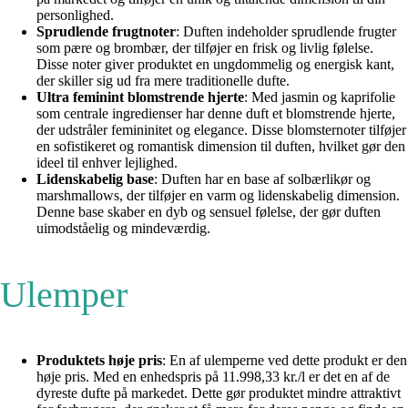
personlighed.
Sprudlende frugtnoter
: Duften indeholder sprudlende frugter
som pære og brombær, der tilføjer en frisk og livlig følelse.
Disse noter giver produktet en ungdommelig og energisk kant,
der skiller sig ud fra mere traditionelle dufte.
Ultra feminint blomstrende hjerte
: Med jasmin og kaprifolie
som centrale ingredienser har denne duft et blomstrende hjerte,
der udstråler femininitet og elegance. Disse blomsternoter tilføjer
en sofistikeret og romantisk dimension til duften, hvilket gør den
ideel til enhver lejlighed.
Lidenskabelig base
: Duften har en base af solbærlikør og
marshmallows, der tilføjer en varm og lidenskabelig dimension.
Denne base skaber en dyb og sensuel følelse, der gør duften
uimodståelig og mindeværdig.
Ulemper
Produktets høje pris
: En af ulemperne ved dette produkt er den
høje pris. Med en enhedspris på 11.998,33 kr./l er det en af de
dyreste dufte på markedet. Dette gør produktet mindre attraktivt