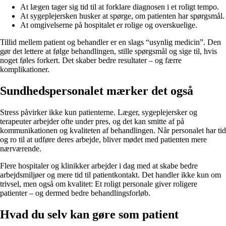
At lægen tager sig tid til at forklare diagnosen i et roligt tempo.
At sygeplejersken husker at spørge, om patienten har spørgsmål.
At omgivelserne på hospitalet er rolige og overskuelige.
Tillid mellem patient og behandler er en slags “usynlig medicin”. Den
gør det lettere at følge behandlingen, stille spørgsmål og sige til, hvis
noget føles forkert. Det skaber bedre resultater – og færre
komplikationer.
Sundhedspersonalet mærker det også
Stress påvirker ikke kun patienterne. Læger, sygeplejersker og
terapeuter arbejder ofte under pres, og det kan smitte af på
kommunikationen og kvaliteten af behandlingen. Når personalet har tid
og ro til at udføre deres arbejde, bliver mødet med patienten mere
nærværende.
Flere hospitaler og klinikker arbejder i dag med at skabe bedre
arbejdsmiljøer og mere tid til patientkontakt. Det handler ikke kun om
trivsel, men også om kvalitet: Et roligt personale giver roligere
patienter – og dermed bedre behandlingsforløb.
Hvad du selv kan gøre som patient