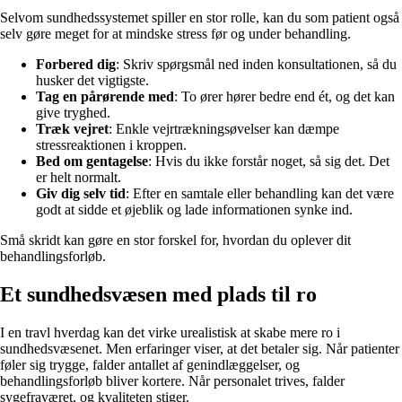
Selvom sundhedssystemet spiller en stor rolle, kan du som patient også
selv gøre meget for at mindske stress før og under behandling.
Forbered dig
: Skriv spørgsmål ned inden konsultationen, så du
husker det vigtigste.
Tag en pårørende med
: To ører hører bedre end ét, og det kan
give tryghed.
Træk vejret
: Enkle vejrtrækningsøvelser kan dæmpe
stressreaktionen i kroppen.
Bed om gentagelse
: Hvis du ikke forstår noget, så sig det. Det
er helt normalt.
Giv dig selv tid
: Efter en samtale eller behandling kan det være
godt at sidde et øjeblik og lade informationen synke ind.
Små skridt kan gøre en stor forskel for, hvordan du oplever dit
behandlingsforløb.
Et sundhedsvæsen med plads til ro
I en travl hverdag kan det virke urealistisk at skabe mere ro i
sundhedsvæsenet. Men erfaringer viser, at det betaler sig. Når patienter
føler sig trygge, falder antallet af genindlæggelser, og
behandlingsforløb bliver kortere. Når personalet trives, falder
sygefraværet, og kvaliteten stiger.