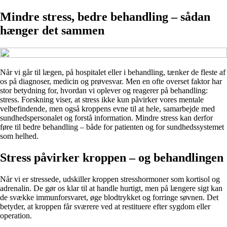
Mindre stress, bedre behandling – sådan
hænger det sammen
Når vi går til lægen, på hospitalet eller i behandling, tænker de fleste af
os på diagnoser, medicin og prøvesvar. Men en ofte overset faktor har
stor betydning for, hvordan vi oplever og reagerer på behandling:
stress. Forskning viser, at stress ikke kun påvirker vores mentale
velbefindende, men også kroppens evne til at hele, samarbejde med
sundhedspersonalet og forstå information. Mindre stress kan derfor
føre til bedre behandling – både for patienten og for sundhedssystemet
som helhed.
Stress påvirker kroppen – og behandlingen
Når vi er stressede, udskiller kroppen stresshormoner som kortisol og
adrenalin. De gør os klar til at handle hurtigt, men på længere sigt kan
de svække immunforsvaret, øge blodtrykket og forringe søvnen. Det
betyder, at kroppen får sværere ved at restituere efter sygdom eller
operation.