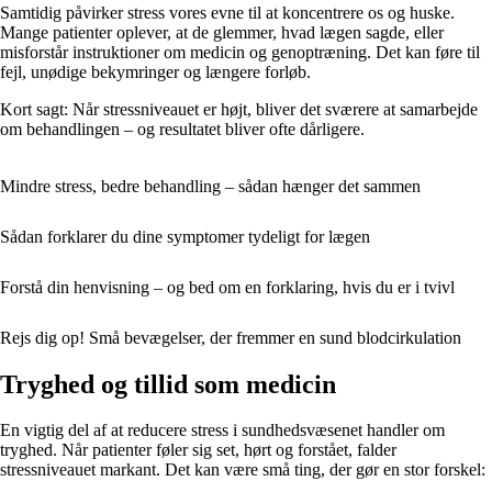
Samtidig påvirker stress vores evne til at koncentrere os og huske.
Mange patienter oplever, at de glemmer, hvad lægen sagde, eller
misforstår instruktioner om medicin og genoptræning. Det kan føre til
fejl, unødige bekymringer og længere forløb.
Kort sagt: Når stressniveauet er højt, bliver det sværere at samarbejde
om behandlingen – og resultatet bliver ofte dårligere.
Mindre stress, bedre behandling – sådan hænger det sammen
Sådan forklarer du dine symptomer tydeligt for lægen
Forstå din henvisning – og bed om en forklaring, hvis du er i tvivl
Rejs dig op! Små bevægelser, der fremmer en sund blodcirkulation
Tryghed og tillid som medicin
En vigtig del af at reducere stress i sundhedsvæsenet handler om
tryghed. Når patienter føler sig set, hørt og forstået, falder
stressniveauet markant. Det kan være små ting, der gør en stor forskel: