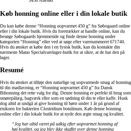
3450 Allerød
Køb honning online eller i din lokale butik
Du kan købe denne “Honning uopvarmet 450 g” fra Søbogaard online
eller i din lokale butik. Hvis du foretrækker at handle online, kan du
besøge Søbogaards hjemmeside og finde denne honning under
kategorien “Honning” eller ved at søge efter varenummeret 671740.
Hvis du ønsker at købe den i en fysisk butik, kan du kontakte din
nærmeste Matas Specialvarelager-butik for at sikre, at de har den på
lager.
Resumé
Hvis du ønsker at tilføje den naturlige og uopvarmede smag af honning
til din madlavning, er “Honning uopvarmet 450 g” fra Dansk
Bihonning det rette valg for dig. Denne honning er perfekt til brug som
smørepålæg, bagværk eller som en sødning til din te eller kaffe. Husk
dog altid at undgå at give honning til børn under 1 år på grund af
risikoen for bakterien Clostridium botulinum. Køb denne honning
online eller i din lokale butik for at nyde den ægte smag og kvalitet.
“Jeg har altid været på udkig efter uopvarmet honning af
høj kvalitet, og jeg blev ikke skuffet over denne honning