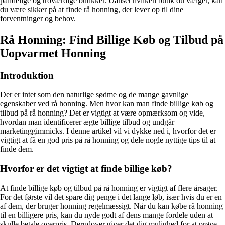
pålidelige og troværdige butikker. Uanset hvilken butik du vælger, kan
du være sikker på at finde rå honning, der lever op til dine
forventninger og behov.
Rå Honning: Find Billige Køb og Tilbud på
Uopvarmet Honning
Introduktion
Der er intet som den naturlige sødme og de mange gavnlige
egenskaber ved rå honning. Men hvor kan man finde billige køb og
tilbud på rå honning? Det er vigtigt at være opmærksom og vide,
hvordan man identificerer ægte billige tilbud og undgår
marketinggimmicks. I denne artikel vil vi dykke ned i, hvorfor det er
vigtigt at få en god pris på rå honning og dele nogle nyttige tips til at
finde dem.
Hvorfor er det vigtigt at finde billige køb?
At finde billige køb og tilbud på rå honning er vigtigt af flere årsager.
For det første vil det spare dig penge i det lange løb, især hvis du er en
af dem, der bruger honning regelmæssigt. Når du kan købe rå honning
til en billigere pris, kan du nyde godt af dens mange fordele uden at
skulle betale overpris. Derudover giver det dig mulighed for at prøve