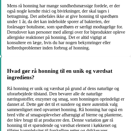
Mens rå honning har mange sundhedsmæssige fordele, er der
også nogle kendte risici og bivirkninger, der skal tages i
betragtning. Det anbefales ikke at give honning til spædbørn
under 1 år, da det kan indeholde sporer af bakterien, der
forårsager botulisme, som spædbørn er særligt modtagelige for.
Derudover kan personer med allergi over for biprodukter opleve
allergiske reaktioner på honning. Det er altid vigtigt at
konsultere en læge, hvis du har nogen bekymringer eller
helbredsproblemer inden forbrug af honning.
Hvad gør rå honning til en unik og værdsat
ingrediens?
Rå honning er unik og værdsat på grund af dens naturlige og
uforarbejdede tilstand. Den bevarer alle de naturlige
næringsstoffer, enzymer og smag, som honningen oprindeligt er
dannet af. Dette gør det til et sundere og mere autentisk valg
sammenlignet med opvarmet honning. Rå honning har også en
bred vifte af smagsoplevelser afhængigt af bierne og planterne,
der blev brugt til at producere den. Denne variation gør rå
honning til et spændende og værdsat element i køkkenet og
tilføjer kompleksitet til forskellige retter og drikkevarer.