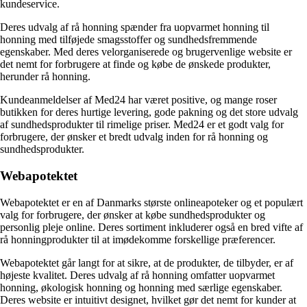
kundeservice.
Deres udvalg af rå honning spænder fra uopvarmet honning til
honning med tilføjede smagsstoffer og sundhedsfremmende
egenskaber. Med deres velorganiserede og brugervenlige website er
det nemt for forbrugere at finde og købe de ønskede produkter,
herunder rå honning.
Kundeanmeldelser af Med24 har været positive, og mange roser
butikken for deres hurtige levering, gode pakning og det store udvalg
af sundhedsprodukter til rimelige priser. Med24 er et godt valg for
forbrugere, der ønsker et bredt udvalg inden for rå honning og
sundhedsprodukter.
Webapotektet
Webapotektet er en af Danmarks største onlineapoteker og et populært
valg for forbrugere, der ønsker at købe sundhedsprodukter og
personlig pleje online. Deres sortiment inkluderer også en bred vifte af
rå honningprodukter til at imødekomme forskellige præferencer.
Webapotektet går langt for at sikre, at de produkter, de tilbyder, er af
højeste kvalitet. Deres udvalg af rå honning omfatter uopvarmet
honning, økologisk honning og honning med særlige egenskaber.
Deres website er intuitivt designet, hvilket gør det nemt for kunder at