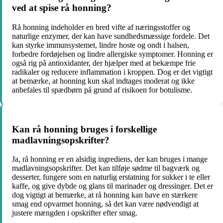
ved at spise rå honning?
Rå honning indeholder en bred vifte af næringsstoffer og
naturlige enzymer, der kan have sundhedsmæssige fordele. Det
kan styrke immunsystemet, lindre hoste og ondt i halsen,
forbedre fordøjelsen og lindre allergiske symptomer. Honning er
også rig på antioxidanter, der hjælper med at bekæmpe frie
radikaler og reducere inflammation i kroppen. Dog er det vigtigt
at bemærke, at honning kun skal indtages moderat og ikke
anbefales til spædbørn på grund af risikoen for botulisme.
Kan rå honning bruges i forskellige
madlavningsopskrifter?
Ja, rå honning er en alsidig ingrediens, der kan bruges i mange
madlavningsopskrifter. Det kan tilføje sødme til bagværk og
desserter, fungere som en naturlig erstatning for sukker i te eller
kaffe, og give dybde og glans til marinader og dressinger. Det er
dog vigtigt at bemærke, at rå honning kan have en stærkere
smag end opvarmet honning, så det kan være nødvendigt at
justere mængden i opskrifter efter smag.