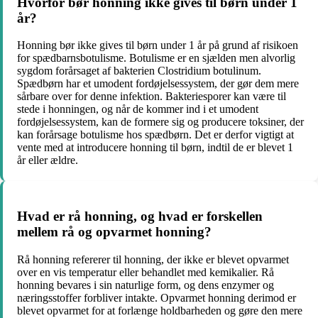
Hvorfor bør honning ikke gives til børn under 1
år?
Honning bør ikke gives til børn under 1 år på grund af risikoen
for spædbarnsbotulisme. Botulisme er en sjælden men alvorlig
sygdom forårsaget af bakterien Clostridium botulinum.
Spædbørn har et umodent fordøjelsessystem, der gør dem mere
sårbare over for denne infektion. Bakteriesporer kan være til
stede i honningen, og når de kommer ind i et umodent
fordøjelsessystem, kan de formere sig og producere toksiner, der
kan forårsage botulisme hos spædbørn. Det er derfor vigtigt at
vente med at introducere honning til børn, indtil de er blevet 1
år eller ældre.
Hvad er rå honning, og hvad er forskellen
mellem rå og opvarmet honning?
Rå honning refererer til honning, der ikke er blevet opvarmet
over en vis temperatur eller behandlet med kemikalier. Rå
honning bevares i sin naturlige form, og dens enzymer og
næringsstoffer forbliver intakte. Opvarmet honning derimod er
blevet opvarmet for at forlænge holdbarheden og gøre den mere