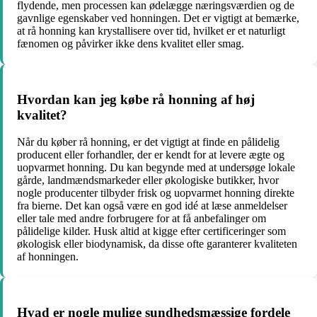
flydende, men processen kan ødelægge næringsværdien og de
gavnlige egenskaber ved honningen. Det er vigtigt at bemærke,
at rå honning kan krystallisere over tid, hvilket er et naturligt
fænomen og påvirker ikke dens kvalitet eller smag.
Hvordan kan jeg købe rå honning af høj
kvalitet?
Når du køber rå honning, er det vigtigt at finde en pålidelig
producent eller forhandler, der er kendt for at levere ægte og
uopvarmet honning. Du kan begynde med at undersøge lokale
gårde, landmændsmarkeder eller økologiske butikker, hvor
nogle producenter tilbyder frisk og uopvarmet honning direkte
fra bierne. Det kan også være en god idé at læse anmeldelser
eller tale med andre forbrugere for at få anbefalinger om
pålidelige kilder. Husk altid at kigge efter certificeringer som
økologisk eller biodynamisk, da disse ofte garanterer kvaliteten
af ​​honningen.
Hvad er nogle mulige sundhedsmæssige fordele