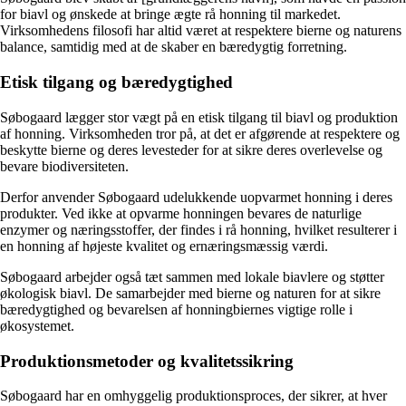
for biavl og ønskede at bringe ægte rå honning til markedet.
Virksomhedens filosofi har altid været at respektere bierne og naturens
balance, samtidig med at de skaber en bæredygtig forretning.
Etisk tilgang og bæredygtighed
Søbogaard lægger stor vægt på en etisk tilgang til biavl og produktion
af honning. Virksomheden tror på, at det er afgørende at respektere og
beskytte bierne og deres levesteder for at sikre deres overlevelse og
bevare biodiversiteten.
Derfor anvender Søbogaard udelukkende uopvarmet honning i deres
produkter. Ved ikke at opvarme honningen bevares de naturlige
enzymer og næringsstoffer, der findes i rå honning, hvilket resulterer i
en honning af højeste kvalitet og ernæringsmæssig værdi.
Søbogaard arbejder også tæt sammen med lokale biavlere og støtter
økologisk biavl. De samarbejder med bierne og naturen for at sikre
bæredygtighed og bevarelsen af ​​honningbiernes vigtige rolle i
økosystemet.
Produktionsmetoder og kvalitetssikring
Søbogaard har en omhyggelig produktionsproces, der sikrer, at hver