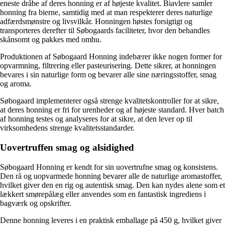
eneste dråbe af deres honning er af højeste kvalitet. Biavlere samler
honning fra bierne, samtidig med at man respekterer deres naturlige
adfærdsmønstre og livsvilkår. Honningen høstes forsigtigt og
transporteres derefter til Søbogaards faciliteter, hvor den behandles
skånsomt og pakkes med omhu.
Produktionen af Søbogaard Honning indebærer ikke nogen former for
opvarmning, filtrering eller pasteurisering. Dette sikrer, at honningen
bevares i sin naturlige form og bevarer alle sine næringsstoffer, smag
og aroma.
Søbogaard implementerer også strenge kvalitetskontroller for at sikre,
at deres honning er fri for urenheder og af højeste standard. Hver batch
af honning testes og analyseres for at sikre, at den lever op til
virksomhedens strenge kvalitetsstandarder.
Uovertruffen smag og alsidighed
Søbogaard Honning er kendt for sin uovertrufne smag og konsistens.
Den rå og uopvarmede honning bevarer alle de naturlige aromastoffer,
hvilket giver den en rig og autentisk smag. Den kan nydes alene som et
lækkert smørepålæg eller anvendes som en fantastisk ingrediens i
bagværk og opskrifter.
Denne honning leveres i en praktisk emballage på 450 g, hvilket giver