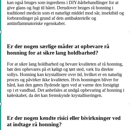
kan også bruges som ingrediens i DIY-hårbehandlinger for at
give glans og fugt til håret. Derudover bruges rå honning i
traditionel medicin som et naturligt middel mod sår, insektbid og
forbrændinger på grund af dets antibakterielle og
antiinflammatoriske egenskaber.
Er der nogen særlige måder at opbevare rå
honning for at sikre lang holdbarhed?
For at sikre lang holdbarhed og bevare kvaliteten af rå honning,
bør den opbevares på et køligt og tørt sted, væk fra direkte
sollys. Honning kan krystallisere over tid, hvilket er en naturlig
proces og påvirker ikke kvaliteten. Hvis honningen bliver for
hård, kan den gøres flydende igen ved at varme den forsigtigt
op i et vandbad. Det anbefales at undgå opbevaring af honning i
køleskabet, da det kan fremskynde krystalliseringen.
Er der nogen kendte risici eller bivirkninger ved
at indtage rå honning?