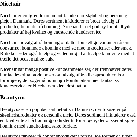
Nicehair
Nicehair er en førende onlinebutik inden for skønhed og personlig
pleje i Danmark. Deres sortiment inkluderer et bredt udvalg af
produkter, herunder rå honning. Nicehair har et godt ry for at tilbyde
produkter af høj kvalitet og enestående kundeservice.
Nicehairs udvalg af rå honning omfatter forskellige varianter såsom
uopvarmet honning og honning med særlige ingredienser eller smag.
Butikken yder også hjælp og vejledning til at hjælpe kunderne med at
træffe det bedst mulige valg.
Nicehair har mange positive kundeanmeldelser, der fremhæver deres
hurtige levering, gode priser og udvalg af kvalitetsprodukter. For
forbrugere, der søger rå honning i kombination med fantastisk
kundeservice, er Nicehair en ideel destination.
Beautycos
Beautycos er en populær onlinebutik i Danmark, der fokuserer på
skønhedsprodukter og personlig pleje. Deres sortiment inkluderer også
en bred vifte af rå honningprodukter til forbrugere, der ønsker at købe
honning med sundhedsmæssige fordele.
Beautycos tilbyder rå honningprodukter i forskellige former og typer,