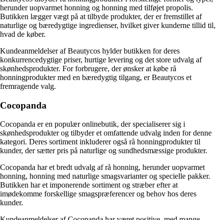
herunder uopvarmet honning og honning med tilføjet propolis.
Butikken lægger vægt på at tilbyde produkter, der er fremstillet af
naturlige og bæredygtige ingredienser, hvilket giver kunderne tillid til,
hvad de køber.
Kundeanmeldelser af Beautycos hylder butikken for deres
konkurrencedygtige priser, hurtige levering og det store udvalg af
skønhedsprodukter. For forbrugere, der ønsker at købe rå
honningprodukter med en bæredygtig tilgang, er Beautycos et
fremragende valg.
Cocopanda
Cocopanda er en populær onlinebutik, der specialiserer sig i
skønhedsprodukter og tilbyder et omfattende udvalg inden for denne
kategori. Deres sortiment inkluderer også rå honningprodukter til
kunder, der sætter pris på naturlige og sundhedsmæssige produkter.
Cocopanda har et bredt udvalg af rå honning, herunder uopvarmet
honning, honning med naturlige smagsvarianter og specielle pakker.
Butikken har et imponerende sortiment og stræber efter at
imødekomme forskellige smagspræferencer og behov hos deres
kunder.
Kundeanmeldelser af Cocopanda har været positive, med mange