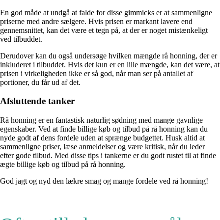
En god måde at undgå at falde for disse gimmicks er at sammenligne
priserne med andre sælgere. Hvis prisen er markant lavere end
gennemsnittet, kan det være et tegn på, at der er noget mistænkeligt
ved tilbuddet.
Derudover kan du også undersøge hvilken mængde rå honning, der er
inkluderet i tilbuddet. Hvis det kun er en lille mængde, kan det være, at
prisen i virkeligheden ikke er så god, når man ser på antallet af
portioner, du får ud af det.
Afsluttende tanker
Rå honning er en fantastisk naturlig sødning med mange gavnlige
egenskaber. Ved at finde billige køb og tilbud på rå honning kan du
nyde godt af dens fordele uden at sprænge budgettet. Husk altid at
sammenligne priser, læse anmeldelser og være kritisk, når du leder
efter gode tilbud. Med disse tips i tankerne er du godt rustet til at finde
ægte billige køb og tilbud på rå honning.
God jagt og nyd den lækre smag og mange fordele ved rå honning!