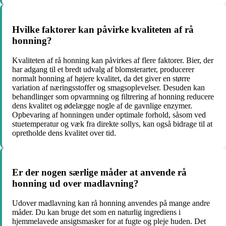
Hvilke faktorer kan påvirke kvaliteten af rå
honning?
Kvaliteten af rå honning kan påvirkes af flere faktorer. Bier, der
har adgang til et bredt udvalg af blomsterarter, producerer
normalt honning af højere kvalitet, da det giver en større
variation af næringsstoffer og smagsoplevelser. Desuden kan
behandlinger som opvarmning og filtrering af honning reducere
dens kvalitet og ødelægge nogle af de gavnlige enzymer.
Opbevaring af honningen under optimale forhold, såsom ved
stuetemperatur og væk fra direkte sollys, kan også bidrage til at
opretholde dens kvalitet over tid.
Er der nogen særlige måder at anvende rå
honning ud over madlavning?
Udover madlavning kan rå honning anvendes på mange andre
måder. Du kan bruge det som en naturlig ingrediens i
hjemmelavede ansigtsmasker for at fugte og pleje huden. Det