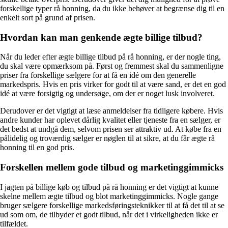
forskellige typer rå honning, da du ikke behøver at begrænse dig til en
enkelt sort på grund af prisen.
Hvordan kan man genkende ægte billige tilbud?
Når du leder efter ægte billige tilbud på rå honning, er der nogle ting,
du skal være opmærksom på. Først og fremmest skal du sammenligne
priser fra forskellige sælgere for at få en idé om den generelle
markedspris. Hvis en pris virker for godt til at være sand, er det en god
idé at være forsigtig og undersøge, om der er noget lusk involveret.
Derudover er det vigtigt at læse anmeldelser fra tidligere købere. Hvis
andre kunder har oplevet dårlig kvalitet eller tjeneste fra en sælger, er
det bedst at undgå dem, selvom prisen ser attraktiv ud. At købe fra en
pålidelig og troværdig sælger er nøglen til at sikre, at du får ægte rå
honning til en god pris.
Forskellen mellem gode tilbud og marketinggimmicks
I jagten på billige køb og tilbud på rå honning er det vigtigt at kunne
skelne mellem ægte tilbud og blot marketinggimmicks. Nogle gange
bruger sælgere forskellige markedsføringsteknikker til at få det til at se
ud som om, de tilbyder et godt tilbud, når det i virkeligheden ikke er
tilfældet.