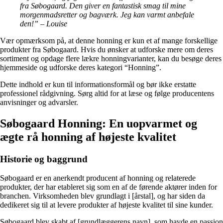
fra Søbogaard. Den giver en fantastisk smag til mine
morgenmadsretter og bagværk. Jeg kan varmt anbefale
den!” – Louise
Vær opmærksom på, at denne honning er kun et af mange forskellige
produkter fra Søbogaard. Hvis du ønsker at udforske mere om deres
sortiment og opdage flere lækre honningvarianter, kan du besøge deres
hjemmeside og udforske deres kategori “Honning”.
Dette indhold er kun til informationsformål og bør ikke erstatte
professionel rådgivning. Sørg altid for at læse og følge producentens
anvisninger og advarsler.
Søbogaard Honning: En uopvarmet og
ægte rå honning af højeste kvalitet
Historie og baggrund
Søbogaard er en anerkendt producent af honning og relaterede
produkter, der har etableret sig som en af de førende aktører inden for
branchen. Virksomheden blev grundlagt i [årstal], og har siden da
dedikeret sig til at levere produkter af højeste kvalitet til sine kunder.
Søbogaard blev skabt af [grundlæggerens navn], som havde en passion