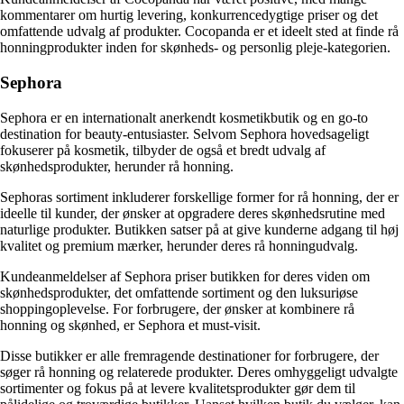
kommentarer om hurtig levering, konkurrencedygtige priser og det
omfattende udvalg af produkter. Cocopanda er et ideelt sted at finde rå
honningprodukter inden for skønheds- og personlig pleje-kategorien.
Sephora
Sephora er en internationalt anerkendt kosmetikbutik og en go-to
destination for beauty-entusiaster. Selvom Sephora hovedsageligt
fokuserer på kosmetik, tilbyder de også et bredt udvalg af
skønhedsprodukter, herunder rå honning.
Sephoras sortiment inkluderer forskellige former for rå honning, der er
ideelle til kunder, der ønsker at opgradere deres skønhedsrutine med
naturlige produkter. Butikken satser på at give kunderne adgang til høj
kvalitet og premium mærker, herunder deres rå honningudvalg.
Kundeanmeldelser af Sephora priser butikken for deres viden om
skønhedsprodukter, det omfattende sortiment og den luksuriøse
shoppingoplevelse. For forbrugere, der ønsker at kombinere rå
honning og skønhed, er Sephora et must-visit.
Disse butikker er alle fremragende destinationer for forbrugere, der
søger rå honning og relaterede produkter. Deres omhyggeligt udvalgte
sortimenter og fokus på at levere kvalitetsprodukter gør dem til