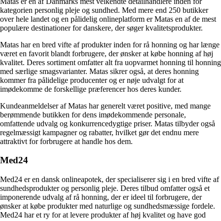
Matas er en af Danmarks mest velkendte detailhandlere inden for
kategorien personlig pleje og sundhed. Med mere end 250 butikker
over hele landet og en pålidelig onlineplatform er Matas en af de mest
populære destinationer for danskere, der søger kvalitetsprodukter.
Matas har en bred vifte af produkter inden for rå honning og har længe
været en favorit blandt forbrugere, der ønsker at købe honning af høj
kvalitet. Deres sortiment omfatter alt fra uopvarmet honning til honning
med særlige smagsvarianter. Matas sikrer også, at deres honning
kommer fra pålidelige producenter og er nøje udvalgt for at
imødekomme de forskellige præferencer hos deres kunder.
Kundeanmeldelser af Matas har generelt været positive, med mange
berømmende butikken for dens imødekommende personale,
omfattende udvalg og konkurrencedygtige priser. Matas tilbyder også
regelmæssigt kampagner og rabatter, hvilket gør det endnu mere
attraktivt for forbrugere at handle hos dem.
Med24
Med24 er en dansk onlineapotek, der specialiserer sig i en bred vifte af
sundhedsprodukter og personlig pleje. Deres tilbud omfatter også et
imponerende udvalg af rå honning, der er ideel til forbrugere, der
ønsker at købe produkter med naturlige og sundhedsmæssige fordele.
Med24 har et ry for at levere produkter af høj kvalitet og have god