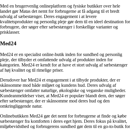
Med en brugervenlig onlineplatform og fysiske butikker over hele
landet gør Matas det nemt for forbrugerne at få adgang til et bredt
udvalg af sæbestænger. Deres engagement i at levere
kvalitetsprodukter og personlig pleje gør dem til en ideel destination for
forbrugere, der søger efter sæbestænger i forskellige varianter og
prisklasser.
Med24
Med24 er en specialist online-butik inden for sundhed og personlig
pleje, der tilbyder et omfattende udvalg af produkter inden for
kategorien. Med24 er kendt for at have et stort udvalg af sæbestænger
af høj kvalitet og til rimelige priser.
Derudover har Med24 et engagement i at tilbyde produkter, der er
skånsomme mod både miljøet og kundens hud. Deres udvalg af
sæbestænger omfatter naturlige, økologiske og veganske muligheder.
Kundeanmeldelser viser, at Med24 er populær blandt dem, der søger
efter sæbestænger, der er skånsomme mod deres hud og den
omkringliggende natur.
Onlinebutikken Med24 gør det nemt for forbrugerne at finde og købe
sæbestænger fra komforten i deres eget hjem. Deres fokus på kvalitet,
miljøbevidsthed og forbrugerens sundhed gør dem til en go-to-butik for