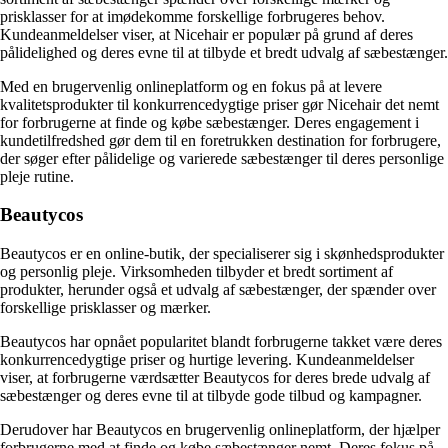
prisklasser for at imødekomme forskellige forbrugeres behov.
Kundeanmeldelser viser, at Nicehair er populær på grund af deres
pålidelighed og deres evne til at tilbyde et bredt udvalg af sæbestænger.
Med en brugervenlig onlineplatform og en fokus på at levere
kvalitetsprodukter til konkurrencedygtige priser gør Nicehair det nemt
for forbrugerne at finde og købe sæbestænger. Deres engagement i
kundetilfredshed gør dem til en foretrukken destination for forbrugere,
der søger efter pålidelige og varierede sæbestænger til deres personlige
pleje rutine.
Beautycos
Beautycos er en online-butik, der specialiserer sig i skønhedsprodukter
og personlig pleje. Virksomheden tilbyder et bredt sortiment af
produkter, herunder også et udvalg af sæbestænger, der spænder over
forskellige prisklasser og mærker.
Beautycos har opnået popularitet blandt forbrugerne takket være deres
konkurrencedygtige priser og hurtige levering. Kundeanmeldelser
viser, at forbrugerne værdsætter Beautycos for deres brede udvalg af
sæbestænger og deres evne til at tilbyde gode tilbud og kampagner.
Derudover har Beautycos en brugervenlig onlineplatform, der hjælper
forbrugerne med at finde og købe sæbestænger nemt. Deres fokus på