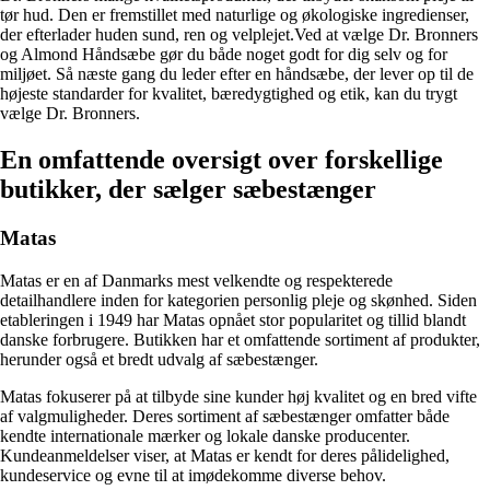
tør hud. Den er fremstillet med naturlige og økologiske ingredienser,
der efterlader huden sund, ren og velplejet.Ved at vælge Dr. Bronners
og Almond Håndsæbe gør du både noget godt for dig selv og for
miljøet. Så næste gang du leder efter en håndsæbe, der lever op til de
højeste standarder for kvalitet, bæredygtighed og etik, kan du trygt
vælge Dr. Bronners.
En omfattende oversigt over forskellige
butikker, der sælger sæbestænger
Matas
Matas er en af Danmarks mest velkendte og respekterede
detailhandlere inden for kategorien personlig pleje og skønhed. Siden
etableringen i 1949 har Matas opnået stor popularitet og tillid blandt
danske forbrugere. Butikken har et omfattende sortiment af produkter,
herunder også et bredt udvalg af sæbestænger.
Matas fokuserer på at tilbyde sine kunder høj kvalitet og en bred vifte
af valgmuligheder. Deres sortiment af sæbestænger omfatter både
kendte internationale mærker og lokale danske producenter.
Kundeanmeldelser viser, at Matas er kendt for deres pålidelighed,
kundeservice og evne til at imødekomme diverse behov.