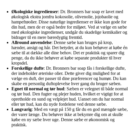
Økologiske ingredienser
: Dr. Bronners bar soap er lavet med
økologisk ekstra jomfru kokosolie, olivenolie, jojobaolie og
hampefrøolier. Disse naturlige ingredienser er ikke kun gode for
din hud, men de er også bedre for miljøet. Ved at vælge en sæbe
med økologiske ingredienser, undgår du skadelige kemikalier og
bidrager til en mere bæredygtig fremtid.
Allround anvendelse
: Denne sæbe kan bruges på krop,
hænder, ansigt og hår. Det betyder, at du kun behøver at købe én
sæbe til at dække alle dine behov. Det er praktisk og sparer dig
penge, da du ikke behøver at købe separate produkter til hver
kropsdel.
Forskellige dufte
: Dr. Bronners bar soap fås i forskellige dufte,
der indeholder æteriske olier. Dette giver dig mulighed for at
vælge en duft, der passer til dine præferencer og humør. Du kan
skabe en personlig duftoplevelse hver gang du bruger sæben.
Egnet til normal og tør hud
: Sæben er velegnet til både normal
og tør hud. Den fugter og plejer huden, hvilket er vigtigt for at
opretholde en sund og velplejet hud. Uanset om du har normal
eller tør hud, kan du nyde fordelene ved denne sæbe.
Langvarig
: Med en vægt på 150 g får du en god mængde sæbe,
der varer længe. Du behøver ikke at bekymre dig om at skulle
købe en ny sæbe hver uge. Denne sæbe er økonomisk og
praktisk.