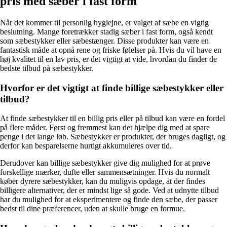
pris med sæber i fast form
Når det kommer til personlig hygiejne, er valget af sæbe en vigtig
beslutning. Mange foretrækker stadig sæber i fast form, også kendt
som sæbestykker eller sæbestænger. Disse produkter kan være en
fantastisk måde at opnå rene og friske følelser på. Hvis du vil have en
høj kvalitet til en lav pris, er det vigtigt at vide, hvordan du finder de
bedste tilbud på sæbestykker.
Hvorfor er det vigtigt at finde billige sæbestykker eller
tilbud?
At finde sæbestykker til en billig pris eller på tilbud kan være en fordel
på flere måder. Først og fremmest kan det hjælpe dig med at spare
penge i det lange løb. Sæbestykker er produkter, der bruges dagligt, og
derfor kan besparelserne hurtigt akkumuleres over tid.
Derudover kan billige sæbestykker give dig mulighed for at prøve
forskellige mærker, dufte eller sammensætninger. Hvis du normalt
køber dyrere sæbestykker, kan du muligvis opdage, at der findes
billigere alternativer, der er mindst lige så gode. Ved at udnytte tilbud
har du mulighed for at eksperimentere og finde den sæbe, der passer
bedst til dine præferencer, uden at skulle bruge en formue.