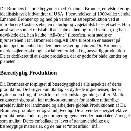
Dr. Bronners historie begynder med Emanuel Bronner, en visionær og
idealistisk tysk indvandrer til USA. I begyndelsen af 1900-tallet vendte
Emanuel Bronner op og ned på verden af ​​sæbeproduktion ved at
introducere Castile-sæbe, en naturlig og vegetabilsk baseret sæbe. Han
anså sæbe som et redskab til at skabe enhed og fred i verden, og han
udviklede det, han kaldte “All-One” filosofien, som stadig er
hjørnestenen i Dr. Bronners i dag.All-One filosofien er baseret på
princippet om enhed mellem mennesker og naturen. Dr. Bronners
mærkesøjler er økologi, social retfærdighed og ansvarlig produktion.
De er dedikeret til at skabe produkter, der er gode for både kunder og
planeten.
Bæredygtig Produktion
Dr. Bronners er forpligtet til bæredygtighed i alle aspekter af deres
produktion. De bruger kun økologisk dyrkede ingredienser, der er
dyrket uden brug af pesticider eller kemiske gødningsstoffer. Mærket
engagerer sig også i fair trade-programmer for at sikre retfærdige
arbejdsvilkår for landmænd og arbejdere globalt.Produktionen af ​​Dr.
Bronners produkter er også miljøvenlig. De anvender energieffektive
produktionsmetoder og genbruger og genanvender materialer så meget
som muligt. Deres emballage er lavet af genanvendelige og
bæredygtige materialer, og de har et “intet affald” mål.