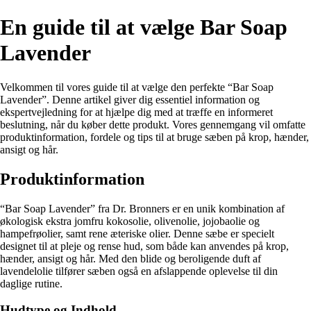
En guide til at vælge Bar Soap
Lavender
Velkommen til vores guide til at vælge den perfekte “Bar Soap
Lavender”. Denne artikel giver dig essentiel information og
ekspertvejledning for at hjælpe dig med at træffe en informeret
beslutning, når du køber dette produkt. Vores gennemgang vil omfatte
produktinformation, fordele og tips til at bruge sæben på krop, hænder,
ansigt og hår.
Produktinformation
“Bar Soap Lavender” fra Dr. Bronners er en unik kombination af
økologisk ekstra jomfru kokosolie, olivenolie, jojobaolie og
hampefrøolier, samt rene æteriske olier. Denne sæbe er specielt
designet til at pleje og rense hud, som både kan anvendes på krop,
hænder, ansigt og hår. Med den blide og beroligende duft af
lavendelolie tilfører sæben også en afslappende oplevelse til din
daglige rutine.
Hudtype og Indhold