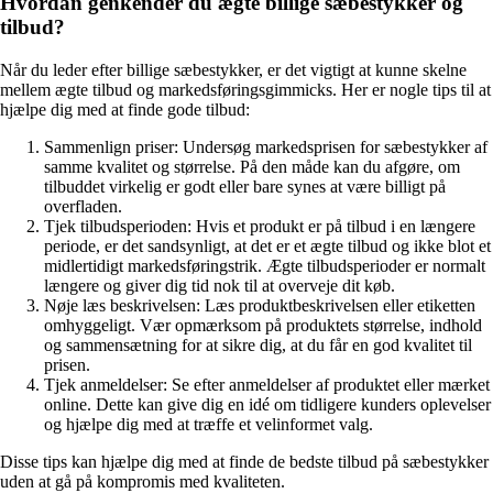
Hvordan genkender du ægte billige sæbestykker og
tilbud?
Når du leder efter billige sæbestykker, er det vigtigt at kunne skelne
mellem ægte tilbud og markedsføringsgimmicks. Her er nogle tips til at
hjælpe dig med at finde gode tilbud:
Sammenlign priser: Undersøg markedsprisen for sæbestykker af
samme kvalitet og størrelse. På den måde kan du afgøre, om
tilbuddet virkelig er godt eller bare synes at være billigt på
overfladen.
Tjek tilbudsperioden: Hvis et produkt er på tilbud i en længere
periode, er det sandsynligt, at det er et ægte tilbud og ikke blot et
midlertidigt markedsføringstrik. Ægte tilbudsperioder er normalt
længere og giver dig tid nok til at overveje dit køb.
Nøje læs beskrivelsen: Læs produktbeskrivelsen eller etiketten
omhyggeligt. Vær opmærksom på produktets størrelse, indhold
og sammensætning for at sikre dig, at du får en god kvalitet til
prisen.
Tjek anmeldelser: Se efter anmeldelser af produktet eller mærket
online. Dette kan give dig en idé om tidligere kunders oplevelser
og hjælpe dig med at træffe et velinformet valg.
Disse tips kan hjælpe dig med at finde de bedste tilbud på sæbestykker
uden at gå på kompromis med kvaliteten.