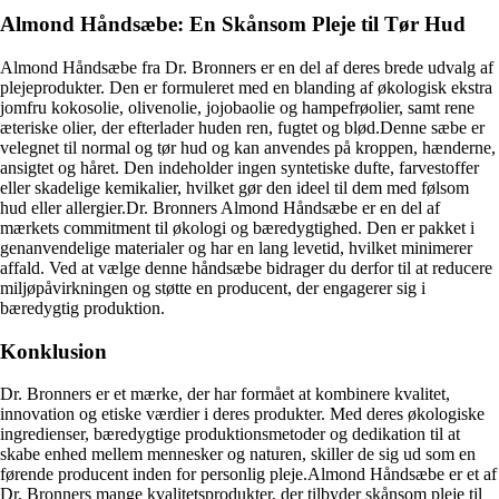
Almond Håndsæbe: En Skånsom Pleje til Tør Hud
Almond Håndsæbe fra Dr. Bronners er en del af deres brede udvalg af
plejeprodukter. Den er formuleret med en blanding af økologisk ekstra
jomfru kokosolie, olivenolie, jojobaolie og hampefrøolier, samt rene
æteriske olier, der efterlader huden ren, fugtet og blød.Denne sæbe er
velegnet til normal og tør hud og kan anvendes på kroppen, hænderne,
ansigtet og håret. Den indeholder ingen syntetiske dufte, farvestoffer
eller skadelige kemikalier, hvilket gør den ideel til dem med følsom
hud eller allergier.Dr. Bronners Almond Håndsæbe er en del af
mærkets commitment til økologi og bæredygtighed. Den er pakket i
genanvendelige materialer og har en lang levetid, hvilket minimerer
affald. Ved at vælge denne håndsæbe bidrager du derfor til at reducere
miljøpåvirkningen og støtte en producent, der engagerer sig i
bæredygtig produktion.
Konklusion
Dr. Bronners er et mærke, der har formået at kombinere kvalitet,
innovation og etiske værdier i deres produkter. Med deres økologiske
ingredienser, bæredygtige produktionsmetoder og dedikation til at
skabe enhed mellem mennesker og naturen, skiller de sig ud som en
førende producent inden for personlig pleje.Almond Håndsæbe er et af
Dr. Bronners mange kvalitetsprodukter, der tilbyder skånsom pleje til