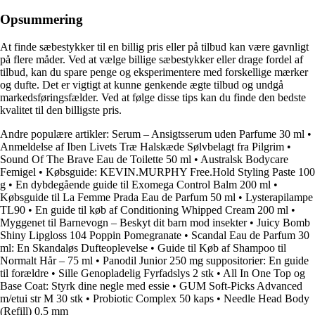
Opsummering
At finde sæbestykker til en billig pris eller på tilbud kan være gavnligt
på flere måder. Ved at vælge billige sæbestykker eller drage fordel af
tilbud, kan du spare penge og eksperimentere med forskellige mærker
og dufte. Det er vigtigt at kunne genkende ægte tilbud og undgå
markedsføringsfælder. Ved at følge disse tips kan du finde den bedste
kvalitet til den billigste pris.
Andre populære artikler:
Serum – Ansigtsserum uden Parfume 30 ml
•
Anmeldelse af Iben Livets Træ Halskæde Sølvbelagt fra Pilgrim
•
Sound Of The Brave Eau de Toilette 50 ml
•
Australsk Bodycare
Femigel
•
Købsguide: KEVIN.MURPHY Free.Hold Styling Paste 100
g
•
En dybdegående guide til Exomega Control Balm 200 ml
•
Købsguide til La Femme Prada Eau de Parfum 50 ml
•
Lysterapilampe
TL90
•
En guide til køb af Conditioning Whipped Cream 200 ml
•
Myggenet til Barnevogn – Beskyt dit barn mod insekter
•
Juicy Bomb
Shiny Lipgloss 104 Poppin Pomegranate
•
Scandal Eau de Parfum 30
ml: En Skandaløs Dufteoplevelse
•
Guide til Køb af Shampoo til
Normalt Hår – 75 ml
•
Panodil Junior 250 mg suppositorier: En guide
til forældre
•
Sille Genopladelig Fyrfadslys 2 stk
•
All In One Top og
Base Coat: Styrk dine negle med essie
•
GUM Soft-Picks Advanced
m/etui str M 30 stk
•
Probiotic Complex 50 kaps
•
Needle Head Body
(Refill) 0,5 mm