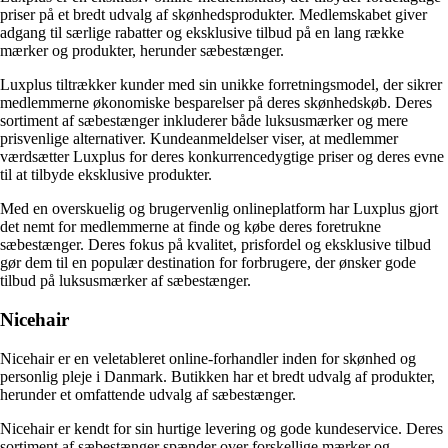
priser på et bredt udvalg af skønhedsprodukter. Medlemskabet giver
adgang til særlige rabatter og eksklusive tilbud på en lang række
mærker og produkter, herunder sæbestænger.
Luxplus tiltrækker kunder med sin unikke forretningsmodel, der sikrer
medlemmerne økonomiske besparelser på deres skønhedskøb. Deres
sortiment af sæbestænger inkluderer både luksusmærker og mere
prisvenlige alternativer. Kundeanmeldelser viser, at medlemmer
værdsætter Luxplus for deres konkurrencedygtige priser og deres evne
til at tilbyde eksklusive produkter.
Med en overskuelig og brugervenlig onlineplatform har Luxplus gjort
det nemt for medlemmerne at finde og købe deres foretrukne
sæbestænger. Deres fokus på kvalitet, prisfordel og eksklusive tilbud
gør dem til en populær destination for forbrugere, der ønsker gode
tilbud på luksusmærker af sæbestænger.
Nicehair
Nicehair er en veletableret online-forhandler inden for skønhed og
personlig pleje i Danmark. Butikken har et bredt udvalg af produkter,
herunder et omfattende udvalg af sæbestænger.
Nicehair er kendt for sin hurtige levering og gode kundeservice. Deres
sortiment af sæbestænger spænder over forskellige mærker og