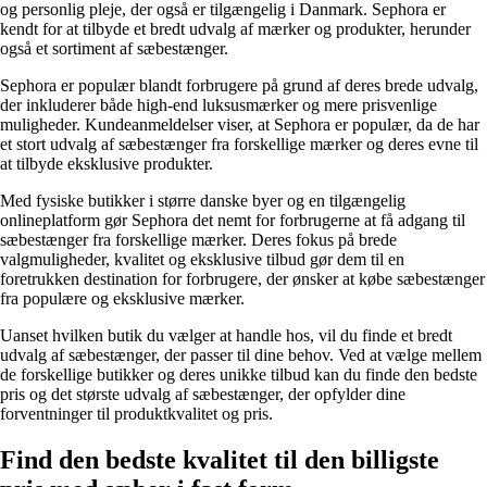
og personlig pleje, der også er tilgængelig i Danmark. Sephora er
kendt for at tilbyde et bredt udvalg af mærker og produkter, herunder
også et sortiment af sæbestænger.
Sephora er populær blandt forbrugere på grund af deres brede udvalg,
der inkluderer både high-end luksusmærker og mere prisvenlige
muligheder. Kundeanmeldelser viser, at Sephora er populær, da de har
et stort udvalg af sæbestænger fra forskellige mærker og deres evne til
at tilbyde eksklusive produkter.
Med fysiske butikker i større danske byer og en tilgængelig
onlineplatform gør Sephora det nemt for forbrugerne at få adgang til
sæbestænger fra forskellige mærker. Deres fokus på brede
valgmuligheder, kvalitet og eksklusive tilbud gør dem til en
foretrukken destination for forbrugere, der ønsker at købe sæbestænger
fra populære og eksklusive mærker.
Uanset hvilken butik du vælger at handle hos, vil du finde et bredt
udvalg af sæbestænger, der passer til dine behov. Ved at vælge mellem
de forskellige butikker og deres unikke tilbud kan du finde den bedste
pris og det største udvalg af sæbestænger, der opfylder dine
forventninger til produktkvalitet og pris.
Find den bedste kvalitet til den billigste