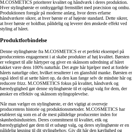
M.COSMETICS prioriterer kvalitet og håndværk i deres produktion.
Hver stylingbørste er omhyggeligt fremstillet med præcision og omhu.
Produktionen foregår på moderne anlæg, hvor deres erfarne
håndværkere sikrer, at hver børste er af højeste standard. Dette sikrer,
at hver børste er holdbar, pålidelig og leverer den ønskede effekt ved
styling af håret.
Produktforbindelse
Denne stylingbørste fra M.COSMETICS er et perfekt eksempel på
producentens engagement i at skabe produkter af høj kvalitet. Børsten
er velegnet til alle hårtyper og giver en skånsom udredning af håret
takket være dens 100% naturhår. Det ægte hår hjælper med at fordele
hårets naturlige olier, hvilket resulterer i en glansfuld manke. Børsten er
også ideel til at sætte håret op, da den kan fange selv de mindste hår og
reducere frizz. M.COSMETICS fokus på kvalitet, håndværk og
bæredygtighed gør denne stylingbørste til et oplagt valg for dem, der
ønsker en effektiv og skånsom stylingoplevelse.
Når man vælger en stylingbørste, er det vigtigt at overveje
producentens historie og produktionsmetoder. M.COSMETICS har
etableret sig som en af ​​de mest pålidelige producenter inden for
skønhedsindustrien. Deres commitment til kvalitet, etik og
bæredygtighed gør dem til et udsøgt valg, og deres stylingbørste er en
pålidelig løsning til dit stylingbehov. Giv dit hår den kærlighed og