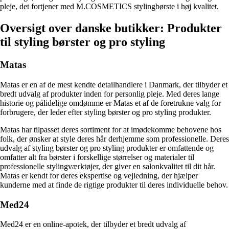
pleje, det fortjener med M.COSMETICS stylingbørste i høj kvalitet.
Oversigt over danske butikker: Produkter
til styling børster og pro styling
Matas
Matas er en af de mest kendte detailhandlere i Danmark, der tilbyder et
bredt udvalg af produkter inden for personlig pleje. Med deres lange
historie og pålidelige omdømme er Matas et af de foretrukne valg for
forbrugere, der leder efter styling børster og pro styling produkter.
Matas har tilpasset deres sortiment for at imødekomme behovene hos
folk, der ønsker at style deres hår derhjemme som professionelle. Deres
udvalg af styling børster og pro styling produkter er omfattende og
omfatter alt fra børster i forskellige størrelser og materialer til
professionelle stylingværktøjer, der giver en salonkvalitet til dit hår.
Matas er kendt for deres ekspertise og vejledning, der hjælper
kunderne med at finde de rigtige produkter til deres individuelle behov.
Med24
Med24 er en online-apotek, der tilbyder et bredt udvalg af