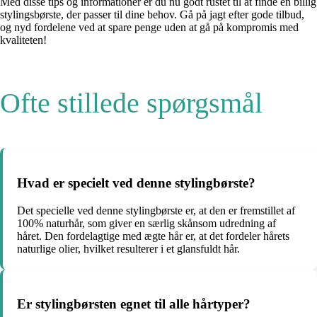
Med disse tips og informationer er du nu godt rustet til at finde en billig
stylingsbørste, der passer til dine behov. Gå på jagt efter gode tilbud,
og nyd fordelene ved at spare penge uden at gå på kompromis med
kvaliteten!
Ofte stillede spørgsmål
Hvad er specielt ved denne stylingbørste?
Det specielle ved denne stylingbørste er, at den er fremstillet af
100% naturhår, som giver en særlig skånsom udredning af
håret. Den fordelagtige med ægte hår er, at det fordeler hårets
naturlige olier, hvilket resulterer i et glansfuldt hår.
Er stylingbørsten egnet til alle hårtyper?