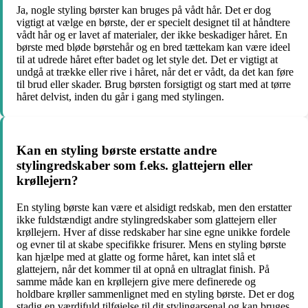
Ja, nogle styling børster kan bruges på vådt hår. Det er dog
vigtigt at vælge en børste, der er specielt designet til at håndtere
vådt hår og er lavet af materialer, der ikke beskadiger håret. En
børste med bløde børstehår og en bred tættekam kan være ideel
til at udrede håret efter badet og let style det. Det er vigtigt at
undgå at trække eller rive i håret, når det er vådt, da det kan føre
til brud eller skader. Brug børsten forsigtigt og start med at tørre
håret delvist, inden du går i gang med stylingen.
Kan en styling børste erstatte andre
stylingredskaber som f.eks. glattejern eller
krøllejern?
En styling børste kan være et alsidigt redskab, men den erstatter
ikke fuldstændigt andre stylingredskaber som glattejern eller
krøllejern. Hver af disse redskaber har sine egne unikke fordele
og evner til at skabe specifikke frisurer. Mens en styling børste
kan hjælpe med at glatte og forme håret, kan intet slå et
glattejern, når det kommer til at opnå en ultraglat finish. På
samme måde kan en krøllejern give mere definerede og
holdbare krøller sammenlignet med en styling børste. Det er dog
stadig en værdifuld tilføjelse til dit stylingarsenal og kan bruges