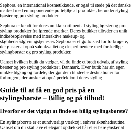
Sephora, en international kosmetikkæde, er også til stede på det danske
marked med en imponerende portefølje af produkter, herunder styling
børster og pro styling produkter.
Sephora er kendt for deres unikke sortiment af styling børster og pro
styling produkter fra førende mærker. Deres butikker tilbyder en unik
indkøbsoplevelse med interaktive makeup- og
skønhedsrådgivningstjenester. Sephora er et go-to-sted for forbrugere,
der ønsker at opnå salonkvalitet og eksperimentere med forskellige
stylingbørster og pro styling produkter.
Uanset hvilken butik du vælger, vil du finde et bredt udvalg af styling
børster og pro styling produkter i Danmark. Hver butik har sin egen
unikke tilgang og fordele, der gør dem til ideelle destinationer for
forbrugere, der ønsker at opnå perfektion i deres styling.
Guide til at få en god pris på en
stylingsbørste – Billig og på tilbud!
Hvorfor er det vigtigt at finde en billig stylingsbørste?
En stylingsbørste er et uundværligt værktøj i enhver skønhedsrutine.
Uanset om du skal lave et elegant opdækket hår eller bare ønsker at