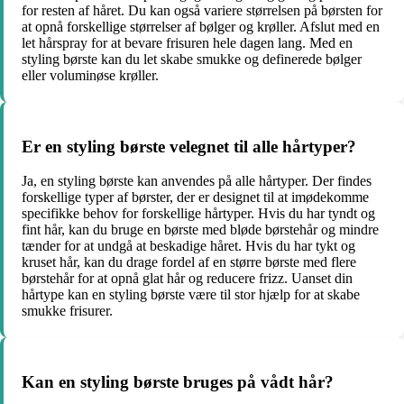
for resten af håret. Du kan også variere størrelsen på børsten for
at opnå forskellige størrelser af bølger og krøller. Afslut med en
let hårspray for at bevare frisuren hele dagen lang. Med en
styling børste kan du let skabe smukke og definerede bølger
eller voluminøse krøller.
Er en styling børste velegnet til alle hårtyper?
Ja, en styling børste kan anvendes på alle hårtyper. Der findes
forskellige typer af børster, der er designet til at imødekomme
specifikke behov for forskellige hårtyper. Hvis du har tyndt og
fint hår, kan du bruge en børste med bløde børstehår og mindre
tænder for at undgå at beskadige håret. Hvis du har tykt og
kruset hår, kan du drage fordel af en større børste med flere
børstehår for at opnå glat hår og reducere frizz. Uanset din
hårtype kan en styling børste være til stor hjælp for at skabe
smukke frisurer.
Kan en styling børste bruges på vådt hår?