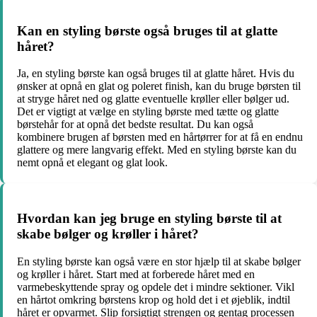
Kan en styling børste også bruges til at glatte
håret?
Ja, en styling børste kan også bruges til at glatte håret. Hvis du
ønsker at opnå en glat og poleret finish, kan du bruge børsten til
at stryge håret ned og glatte eventuelle krøller eller bølger ud.
Det er vigtigt at vælge en styling børste med tætte og glatte
børstehår for at opnå det bedste resultat. Du kan også
kombinere brugen af børsten med en hårtørrer for at få en endnu
glattere og mere langvarig effekt. Med en styling børste kan du
nemt opnå et elegant og glat look.
Hvordan kan jeg bruge en styling børste til at
skabe bølger og krøller i håret?
En styling børste kan også være en stor hjælp til at skabe bølger
og krøller i håret. Start med at forberede håret med en
varmebeskyttende spray og opdele det i mindre sektioner. Vikl
en hårtot omkring børstens krop og hold det i et øjeblik, indtil
håret er opvarmet. Slip forsigtigt strengen og gentag processen