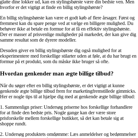
glatte dine lokker ud, kan en stylingsbørste være din bedste ven. Men
hvorfor er det vigtigt at finde en billig stylingsbørste?
En billig stylingsbørste kan være et godt køb af flere årsager. Først og
fremmest kan du spare penge ved at vælge en billigere mulighed. Du
behøver ikke at betale en formue for at få en effektiv stylingsbørste.
Der er masser af prisvenlige muligheder på markedet, der kan give dig
samme resultat som de dyrere modeller.
Desuden giver en billig stylingsbørste dig også mulighed for at
eksperimentere med forskellige stilarter uden at føle, at du har brugt en
formue på et produkt, som du måske ikke bruger så ofte.
Hvordan genkender man ægte billige tilbud?
Når du søger efter en billig stylingsbørste, er det vigtigt at kunne
genkende ægte billige tilbud frem for marketingfremstillede gimmicks.
Her er nogle tips til at hjælpe dig med at genkende ægte billige tilbud:
1. Sammenlign priser: Undersøg priserne hos forskellige forhandlere
for at finde den bedste pris. Nogle gange kan der være store
prisforskelle mellem forskellige butikker, så det kan betale sig at
shoppe rundt.
2. Undersøg produktets omdømme: Læs anmeldelser og bedømmelser