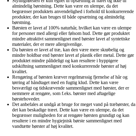
Stylingbørsten er kun egnet til opsætning af håret og ikke til
almindelig børstning. Dette kan være en ulempe, da det
begrænser produktets anvendelighed i forhold til konkurrerende
produkter, der kan bruges til både opsætning og almindelig
børstning.
Børsten er lavet af 100% naturhår, hvilket kan være en ulempe
for personer med allergi eller følsom hud. Dette gør produktet
mindre attraktivt sammenlignet med børster lavet af syntetiske
materialer, der er mere allergivenlige.
Da børsten er lavet af træ, kan den være mere skrøbelig og
mindre holdbar end børster lavet af plastik eller metal. Dette gør
produktet mindre pålideligt og kan resultere i hyppigere
udskiftning sammenlignet med konkurrerende børster af høj
kvalitet.
Rengøring af børsten kræver regelmæssig fjernelse af hår og
tørring af håndtaget med en fugtig klud. Dette kan være
besværligt og tidskrævende sammenlignet med børster, der er
nemmere at rengøre, som f.eks. børster med aftagelige
børstehoveder.
Det anbefales at undgå at bruge for meget vand på træbørster, da
det kan beskadige træet. Dette kan være en ulempe, da det
begrænser muligheden for at rengøre børsten grundigt og kan
resultere i en mindre hygiejnisk børste sammenlignet med
vandtætte børster af høj kvalitet.