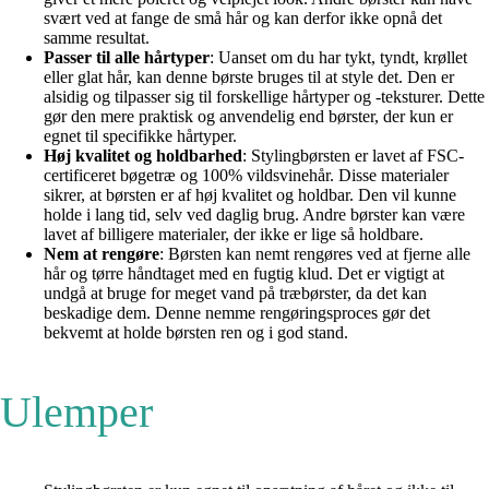
svært ved at fange de små hår og kan derfor ikke opnå det
samme resultat.
Passer til alle hårtyper
: Uanset om du har tykt, tyndt, krøllet
eller glat hår, kan denne børste bruges til at style det. Den er
alsidig og tilpasser sig til forskellige hårtyper og -teksturer. Dette
gør den mere praktisk og anvendelig end børster, der kun er
egnet til specifikke hårtyper.
Høj kvalitet og holdbarhed
: Stylingbørsten er lavet af FSC-
certificeret bøgetræ og 100% vildsvinehår. Disse materialer
sikrer, at børsten er af høj kvalitet og holdbar. Den vil kunne
holde i lang tid, selv ved daglig brug. Andre børster kan være
lavet af billigere materialer, der ikke er lige så holdbare.
Nem at rengøre
: Børsten kan nemt rengøres ved at fjerne alle
hår og tørre håndtaget med en fugtig klud. Det er vigtigt at
undgå at bruge for meget vand på træbørster, da det kan
beskadige dem. Denne nemme rengøringsproces gør det
bekvemt at holde børsten ren og i god stand.
Ulemper