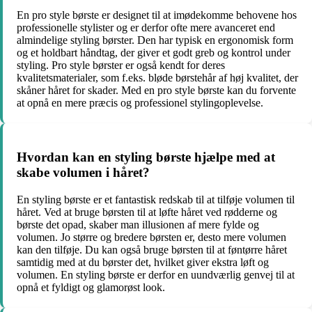
En pro style børste er designet til at imødekomme behovene hos
professionelle stylister og er derfor ofte mere avanceret end
almindelige styling børster. Den har typisk en ergonomisk form
og et holdbart håndtag, der giver et godt greb og kontrol under
styling. Pro style børster er også kendt for deres
kvalitetsmaterialer, som f.eks. bløde børstehår af høj kvalitet, der
skåner håret for skader. Med en pro style børste kan du forvente
at opnå en mere præcis og professionel stylingoplevelse.
Hvordan kan en styling børste hjælpe med at
skabe volumen i håret?
En styling børste er et fantastisk redskab til at tilføje volumen til
håret. Ved at bruge børsten til at løfte håret ved rødderne og
børste det opad, skaber man illusionen af mere fylde og
volumen. Jo større og bredere børsten er, desto mere volumen
kan den tilføje. Du kan også bruge børsten til at føntørre håret
samtidig med at du børster det, hvilket giver ekstra løft og
volumen. En styling børste er derfor en uundværlig genvej til at
opnå et fyldigt og glamorøst look.