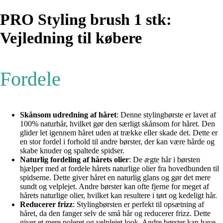
PRO Styling brush 1 stk:
Vejledning til købere
Fordele
Skånsom udredning af håret
: Denne stylingbørste er lavet af
100% naturhår, hvilket gør den særligt skånsom for håret. Den
glider let igennem håret uden at trække eller skade det. Dette er
en stor fordel i forhold til andre børster, der kan være hårde og
skabe knuder og spaltede spidser.
Naturlig fordeling af hårets olier
: De ægte hår i børsten
hjælper med at fordele hårets naturlige olier fra hovedbunden til
spidserne. Dette giver håret en naturlig glans og gør det mere
sundt og velplejet. Andre børster kan ofte fjerne for meget af
hårets naturlige olier, hvilket kan resultere i tørt og kedeligt hår.
Reducerer frizz
: Stylingbørsten er perfekt til opsætning af
håret, da den fanger selv de små hår og reducerer frizz. Dette
giver et mere poleret og velplejet look. Andre børster kan have