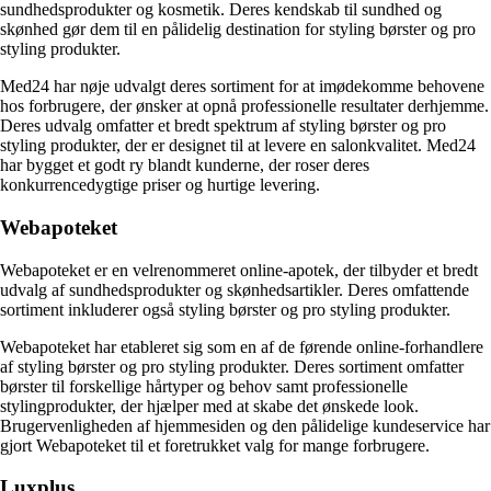
sundhedsprodukter og kosmetik. Deres kendskab til sundhed og
skønhed gør dem til en pålidelig destination for styling børster og pro
styling produkter.
Med24 har nøje udvalgt deres sortiment for at imødekomme behovene
hos forbrugere, der ønsker at opnå professionelle resultater derhjemme.
Deres udvalg omfatter et bredt spektrum af styling børster og pro
styling produkter, der er designet til at levere en salonkvalitet. Med24
har bygget et godt ry blandt kunderne, der roser deres
konkurrencedygtige priser og hurtige levering.
Webapoteket
Webapoteket er en velrenommeret online-apotek, der tilbyder et bredt
udvalg af sundhedsprodukter og skønhedsartikler. Deres omfattende
sortiment inkluderer også styling børster og pro styling produkter.
Webapoteket har etableret sig som en af de førende online-forhandlere
af styling børster og pro styling produkter. Deres sortiment omfatter
børster til forskellige hårtyper og behov samt professionelle
stylingprodukter, der hjælper med at skabe det ønskede look.
Brugervenligheden af ​​hjemmesiden og den pålidelige kundeservice har
gjort Webapoteket til et foretrukket valg for mange forbrugere.
Luxplus