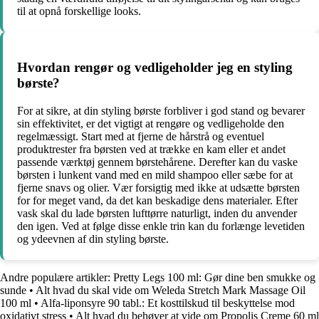
til at opnå forskellige looks.
Hvordan rengør og vedligeholder jeg en styling
børste?
For at sikre, at din styling børste forbliver i god stand og bevarer
sin effektivitet, er det vigtigt at rengøre og vedligeholde den
regelmæssigt. Start med at fjerne de hårstrå og eventuel
produktrester fra børsten ved at trække en kam eller et andet
passende værktøj gennem børstehårene. Derefter kan du vaske
børsten i lunkent vand med en mild shampoo eller sæbe for at
fjerne snavs og olier. Vær forsigtig med ikke at udsætte børsten
for for meget vand, da det kan beskadige dens materialer. Efter
vask skal du lade børsten lufttørre naturligt, inden du anvender
den igen. Ved at følge disse enkle trin kan du forlænge levetiden
og ydeevnen af din styling børste.
Andre populære artikler:
Pretty Legs 100 ml: Gør dine ben smukke og
sunde
•
Alt hvad du skal vide om Weleda Stretch Mark Massage Oil
100 ml
•
Alfa-liponsyre 90 tabl.: Et kosttilskud til beskyttelse mod
oxidativt stress
•
Alt hvad du behøver at vide om Propolis Creme 60 ml