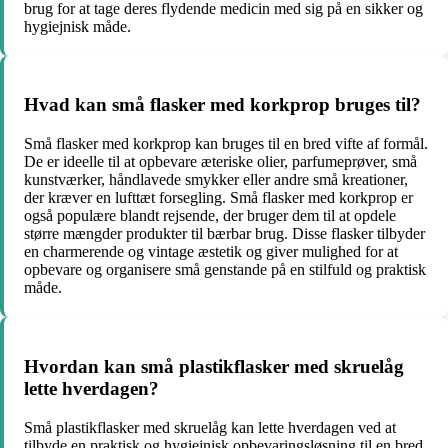
brug for at tage deres flydende medicin med sig på en sikker og
hygiejnisk måde.
Hvad kan små flasker med korkprop bruges til?
Små flasker med korkprop kan bruges til en bred vifte af formål.
De er ideelle til at opbevare æteriske olier, parfumeprøver, små
kunstværker, håndlavede smykker eller andre små kreationer,
der kræver en lufttæt forsegling. Små flasker med korkprop er
også populære blandt rejsende, der bruger dem til at opdele
større mængder produkter til bærbar brug. Disse flasker tilbyder
en charmerende og vintage æstetik og giver mulighed for at
opbevare og organisere små genstande på en stilfuld og praktisk
måde.
Hvordan kan små plastikflasker med skruelåg
lette hverdagen?
Små plastikflasker med skruelåg kan lette hverdagen ved at
tilbyde en praktisk og hygiejnisk opbevaringsløsning til en bred