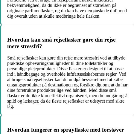
bekvemmelighed, da du ikke er begrænset af størrelsen på
originale parfumeflasker, og du kan have den ønskede duft med
dig overalt uden at skulle medbringe hele flasken.
Hvordan kan små rejseflasker gøre din rejse
mere stressfri?
Små rejseflasker kan gøre din rejse mere stressfri ved at tilbyde
praktiske opbevaringsmuligheder til dine toiletartikler og
personlige plejeprodukter. Disse flasker er designet til at passe
ind i håndbagage og overholde luftfartsselskabernes regler. Ved
at bruge små rejseflasker kan du undgå besværet med at købe
engangsprodukter på destinationen og forsikre dig om, at du har
dine foretrukne produkter lige ved hånden. Med disse små
flasker er du ikke kun effektivt organiseret, men du undgår også
spild og lækager, da de fleste rejseflasker er udstyret med sikre
låg.
Hvordan fungerer en sprayflaske med forstøver