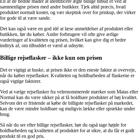
En af de bedste måder at identificere ægte billige tilbud er ved at
sammenligne prisen med andre butikker. Tjek altid præcis, hvad
produktet normalt koster, og vær skeptisk over for priskup, der virker
for gode til at være sande.
Det kan også være en god idé at læse anmeldelser af produktet eller
butikken, før du køber. Andre forbrugere vil ofte give ærlige
vurderinger af kvaliteten og prisen, hvilket kan give dig et bedre
indtryk af, om tilbuddet er værd at udnytte.
Billige rejseflasker – ikke kun om prisen
Det er vigtigt at huske, at prisen ikke er den eneste faktor at overveje,
når du køber rejseflasker. Kvaliteten og holdbarheden af flaskerne er
også vigtige faktorer.
Ved at vælge rejseflasker fra velrenommerede mærker som Matas eller
Normal kan du være sikker på at få holdbare produkter af høj kvalitet.
Selvom det er fristende at købe de billigste rejseflasker på markedet,
kan de være mindre holdbare og muligvis lække eller sprække under
brug.
Så når du ser efter billige rejseflasker, bør du også tage højde for
holdbarheden og kvaliteten af produktet for at sikre, at du får et godt
produkt til en god pris.