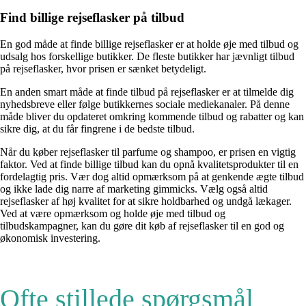
Find billige rejseflasker på tilbud
En god måde at finde billige rejseflasker er at holde øje med tilbud og
udsalg hos forskellige butikker. De fleste butikker har jævnligt tilbud
på rejseflasker, hvor prisen er sænket betydeligt.
En anden smart måde at finde tilbud på rejseflasker er at tilmelde dig
nyhedsbreve eller følge butikkernes sociale mediekanaler. På denne
måde bliver du opdateret omkring kommende tilbud og rabatter og kan
sikre dig, at du får fingrene i de bedste tilbud.
Når du køber rejseflasker til parfume og shampoo, er prisen en vigtig
faktor. Ved at finde billige tilbud kan du opnå kvalitetsprodukter til en
fordelagtig pris. Vær dog altid opmærksom på at genkende ægte tilbud
og ikke lade dig narre af marketing gimmicks. Vælg også altid
rejseflasker af høj kvalitet for at sikre holdbarhed og undgå lækager.
Ved at være opmærksom og holde øje med tilbud og
tilbudskampagner, kan du gøre dit køb af rejseflasker til en god og
økonomisk investering.
Ofte stillede spørgsmål