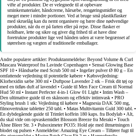
vifte af produkter. De er velegnede til at opbevare
sminkematerialer, håndcreme, hårsæbe, rengøringsmidler og
meget mere i mindre portioner. Ved at bruge små plastikflasker
med skruelåg kan du nemt organisere og bære dine nødvendige
produkter, når du er på farten eller på rejse. Disse flasker er
holdbare, lette og sikre og giver dig frihed til at have dine
foretrukne produkter lige ved hånden uden at være begrænset af
størrelsen og vægten af traditionelle emballager.
Andre populære artikler:
Produktanmeldelse: Beyond Volume & Curl
Mascara Waterproof fra Lavinde Copenhagen
•
Sensai Glowing Base
SPF 10
•
Håndsæbe med Scrub 500 ml
•
Ingefær pulver Ø 80 g – En
omfattende vejledning til potentielle købere
•
Købsvejledning:
Klorhexidin sæbe 300 ml
•
Duftpose Lavender 2 stk – Frisk dit tøj op
med en tidløs duft af lavendel
•
Guide til Men Face Cream til Normal
Hud 50 ml
•
Instant Perfecter 4-in-1 Glow 01 Light
•
Intim Wash –
Den ultimative guide til en skånsom og effektiv intimvask
•
PRO
Styling brush 1 stk: Vejledning til købere
•
Magnesia DAK 500 mg,
filmovertrukne tabletter 250 tabl.
•
Matas Multivitamin Guld 300 tabl.
•
En dybdegående guide til Trimlet koffein 180 kaps. fra Bodylab
•
Alt,
du skal vide om opvaskemidlet Blossom Breeze fra Meraki
•
Touch
Åbne Bleer Str. 3
•
Pulsoximeter PO35: Hold øje med iltmætningen i
blodet og pulsen
•
Anmeldelse: Amazing Eye Cream – Tilfører fugt til
din øjenområdet
•
Master Patch Clear Fit 2 m
•
Hampefrøolie