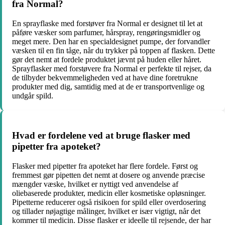
fra Normal?
En sprayflaske med forstøver fra Normal er designet til let at
påføre væsker som parfumer, hårspray, rengøringsmidler og
meget mere. Den har en specialdesignet pumpe, der forvandler
væsken til en fin tåge, når du trykker på toppen af ​​flasken. Dette
gør det nemt at fordele produktet jævnt på huden eller håret.
Sprayflasker med forstøvere fra Normal er perfekte til rejser, da
de tilbyder bekvemmeligheden ved at have dine foretrukne
produkter med dig, samtidig med at de er transportvenlige og
undgår spild.
Hvad er fordelene ved at bruge flasker med
pipetter fra apoteket?
Flasker med pipetter fra apoteket har flere fordele. Først og
fremmest gør pipetten det nemt at dosere og anvende præcise
mængder væske, hvilket er nyttigt ved anvendelse af
oliebaserede produkter, medicin eller kosmetiske opløsninger.
Pipetterne reducerer også risikoen for spild eller overdosering
og tillader nøjagtige målinger, hvilket er især vigtigt, når det
kommer til medicin. Disse flasker er ideelle til rejsende, der har