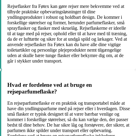
Rejseflasker fra Føtex kan gøre rejser mere bekvemme ved at
tilbyde praktiske opbevaringsløsninger til dine
yndlingsprodukter i robust og holdbart design. De kommer i
forskellige størrelser og former, herunder parfumeflasker, små
sprayflasker og flasker med skruelåg. Rejseflaskerne er ideelle
til at tage med på rejser, ophold eller til at have med til træning,
da de er lufttætte og sikre for at undgå spild og lækager. Ved at
anvende rejseflasker fra Føtex kan du have alle dine vigtige
toiletartikler og personlige plejeprodukter nemt tilgængelige
uden at skulle bære tunge flasker eller bekymre dig om, at de
går i stykker under transport.
Hvad er fordelene ved at bruge en
rejseparfumeflaske?
En rejseparfumeflaske er en praktisk og transportabel måde at
have din yndlingsparfume med på rejser eller i hverdagen. Disse
små flasker er typisk designet til at være bærbar venlige og
kommer i forskellige størrelser, så du kan vælge den, der passer
bedst til dine behov. De har sikre låg og forstøvere, der sikrer, at
parfumen ikke spilder under transport eller opbevaring.
Fordelene ved at bruge en rejseparfumeflaske inkluderer