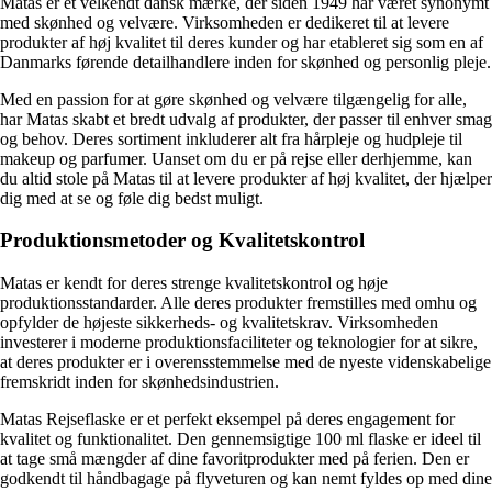
Matas er et velkendt dansk mærke, der siden 1949 har været synonymt
med skønhed og velvære. Virksomheden er dedikeret til at levere
produkter af høj kvalitet til deres kunder og har etableret sig som en af
Danmarks førende detailhandlere inden for skønhed og personlig pleje.
Med en passion for at gøre skønhed og velvære tilgængelig for alle,
har Matas skabt et bredt udvalg af produkter, der passer til enhver smag
og behov. Deres sortiment inkluderer alt fra hårpleje og hudpleje til
makeup og parfumer. Uanset om du er på rejse eller derhjemme, kan
du altid stole på Matas til at levere produkter af høj kvalitet, der hjælper
dig med at se og føle dig bedst muligt.
Produktionsmetoder og Kvalitetskontrol
Matas er kendt for deres strenge kvalitetskontrol og høje
produktionsstandarder. Alle deres produkter fremstilles med omhu og
opfylder de højeste sikkerheds- og kvalitetskrav. Virksomheden
investerer i moderne produktionsfaciliteter og teknologier for at sikre,
at deres produkter er i overensstemmelse med de nyeste videnskabelige
fremskridt inden for skønhedsindustrien.
Matas Rejseflaske er et perfekt eksempel på deres engagement for
kvalitet og funktionalitet. Den gennemsigtige 100 ml flaske er ideel til
at tage små mængder af dine favoritprodukter med på ferien. Den er
godkendt til håndbagage på flyveturen og kan nemt fyldes op med dine