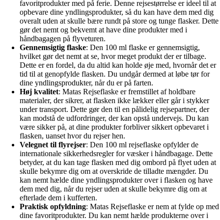
favoritprodukter med på ferie. Denne rejsestørrelse er ideel til at
opbevare dine yndlingsprodukter, så du kan have dem med dig
overalt uden at skulle bære rundt på store og tunge flasker. Dette
gør det nemt og bekvemt at have dine produkter med i
håndbagagen på flyveturen.
Gennemsigtig flaske
: Den 100 ml flaske er gennemsigtig,
hvilket gør det nemt at se, hvor meget produkt der er tilbage.
Dette er en fordel, da du altid kan holde øje med, hvornår det er
tid til at genopfylde flasken. Du undgår dermed at løbe tør for
dine yndlingsprodukter, når du er på farten.
Høj kvalitet
: Matas Rejseflaske er fremstillet af holdbare
materialer, der sikrer, at flasken ikke lækker eller går i stykker
under transport. Dette gør den til en pålidelig rejsepartner, der
kan modstå de udfordringer, der kan opstå undervejs. Du kan
være sikker på, at dine produkter forbliver sikkert opbevaret i
flasken, uanset hvor du rejser hen.
Velegnet til flyrejser
: Den 100 ml rejseflaske opfylder de
internationale sikkerhedsregler for væsker i håndbagage. Dette
betyder, at du kan tage flasken med dig ombord på flyet uden at
skulle bekymre dig om at overskride de tilladte mængder. Du
kan nemt hælde dine yndlingsprodukter over i flasken og have
dem med dig, når du rejser uden at skulle bekymre dig om at
efterlade dem i kufferten.
Praktisk opfyldning
: Matas Rejseflaske er nem at fylde op med
dine favoritprodukter. Du kan nemt hælde produkterne over i