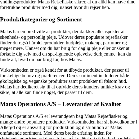
yndlingsprodukter. Matas Rejseflaske sikrer, at du altid kan have dine
foretrukne produkter med dig, uanset hvor du rejser hen.
Produktkategorier og Sortiment
Matas har en bred vifte af produkter, der dækker alle aspekter af
skønheds- og personlig pleje. Udover deres populære rejseflasker
finder du også hårplejeprodukter, hudpleje, makeup, parfumer og
meget mere. Uanset om du har brug for daglig pleje eller ønsker at
forkæle dig selv med en spa-lignende oplevelse derhjemme, kan du
finde alt, hvad du har brug for, hos Matas.
Virksomheden er også kendt for at tilbyde produkter, der passer til
forskellige behov og præferencer. Deres sortiment inkluderer både
økologiske og veganske produkter samt produkter til følsom hud.
Matas har dedikeret sig til at opfylde deres kunders unikke krav og
sikre, at alle kan finde noget, der passer til dem.
Matas Operations A/S – Leverandør af Kvalitet
Matas Operations A/S er leverandøren bag Matas Rejseflasker og
mange andre populære produkter. Virksomheden har sit hovedkontor i
Allerød og er ansvarlig for produktion og distribution af Matas
omfattende sortiment. Med deres brede erfaring inden for
skønhedsindustrien og deres fokus på kvalitet og sikkerhed har Matas