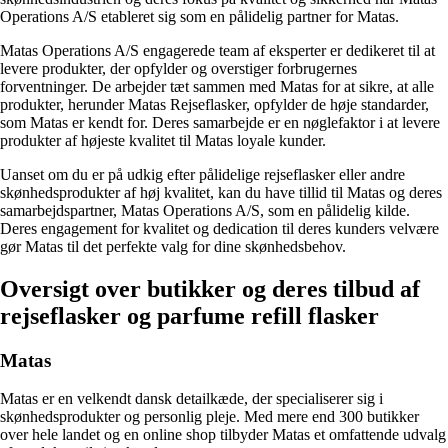
Operations A/S etableret sig som en pålidelig partner for Matas.
Matas Operations A/S engagerede team af eksperter er dedikeret til at
levere produkter, der opfylder og overstiger forbrugernes
forventninger. De arbejder tæt sammen med Matas for at sikre, at alle
produkter, herunder Matas Rejseflasker, opfylder de høje standarder,
som Matas er kendt for. Deres samarbejde er en nøglefaktor i at levere
produkter af højeste kvalitet til Matas loyale kunder.
Uanset om du er på udkig efter pålidelige rejseflasker eller andre
skønhedsprodukter af høj kvalitet, kan du have tillid til Matas og deres
samarbejdspartner, Matas Operations A/S, som en pålidelig kilde.
Deres engagement for kvalitet og dedication til deres kunders velvære
gør Matas til det perfekte valg for dine skønhedsbehov.
Oversigt over butikker og deres tilbud af
rejseflasker og parfume refill flasker
Matas
Matas er en velkendt dansk detailkæde, der specialiserer sig i
skønhedsprodukter og personlig pleje. Med mere end 300 butikker
over hele landet og en online shop tilbyder Matas et omfattende udvalg