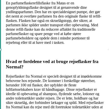
En parfumeflaskerefillsflaske fra Matas er en
genopfyldningsflaske designet til at genanvende dine
yndlingsparfumer. Den har en specialdesignet pumpe, der gør
det nemt at overføre parfumen fra den originale flaske til refill-
flasken. Flasken har også en skruelågstopp, der sikrer, at
parfumen ikke spilder under transport eller opbevaring. Med
denne refill-flaske kan du reducere affaldet fra traditionelle
parfumeflasker og spare penge ved at købe større
parfumebeholdere og opdele dem i mindre portioner til
rejsebrug eller til at have med i tasken.
Hvad er fordelene ved at bruge rejseflasker fra
Normal?
Rejseflasker fra Normal er specielt designet til at imødekomme
behovene hos rejsende. De kommer i forskellige størrelser,
herunder 100 ml flasker, der opfylder de fleste
luftfartsselskabers krav til håndbagage. Disse rejseflasker er
ideelle til opbevaring af shampoo, flydende sæbe, lotioner og
andre toiletrartikler under rejsen. De er lette, holdbare og har
sikre skruelåg, der forhindrer lækager og spild. Med rejseflasker
fra Normal kan du rejse med dit foretrukne toiletartikler uden at