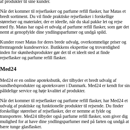
af produkter til sine kunder.
Når det kommer til rejseflasker og parfume refill flasker, har Matas et
bredt sortiment. Du vil finde praktiske rejseflasker i forskellige
størrelser og materialer, der er ideelle, når du skal pakke let og rejse
med fly. Matas har også et udvalg af parfume refill flasker, som gør det
nemt at genopfylde dine yndlingsparfumer og undgå spild.
Kunder roser Matas for deres brede udvalg, overkommelige priser og
fremragende kundeservice. Butikkens ekspertise og troværdighed
inden for skønhedsprodukter gør det til et ideelt sted at finde
rejseflasker og parfume refill flasker.
Med24
Med24 er en online apoteksbutik, der tilbyder et bredt udvalg af
sundhedsprodukter og apoteksvarer i Danmark. Med24 er kendt for sin
pålidelige service og høje kvalitet af produkter.
Når det kommer til rejseflasker og parfume refill flasker, har Med24 et
udvalg af praktiske og funktionelle produkter til rejsende. Du finder
forskellige størrelser af rejseflasker, der er nemme at fylde og
transportere. Med24 tilbyder også parfume refill flasker, som giver dig
mulighed for at have dine yndlingsparfumer med på farten og undgå at
bære tunge glasflasker.