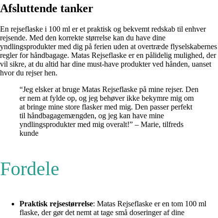
Afsluttende tanker
En rejseflaske i 100 ml er et praktisk og bekvemt redskab til enhver
rejsende. Med den korrekte størrelse kan du have dine
yndlingsprodukter med dig på ferien uden at overtræde flyselskabernes
regler for håndbagage. Matas Rejseflaske er en pålidelig mulighed, der
vil sikre, at du altid har dine must-have produkter ved hånden, uanset
hvor du rejser hen.
“Jeg elsker at bruge Matas Rejseflaske på mine rejser. Den
er nem at fylde op, og jeg behøver ikke bekymre mig om
at bringe mine store flasker med mig. Den passer perfekt
til håndbagagemængden, og jeg kan have mine
yndlingsprodukter med mig overalt!” – Marie, tilfreds
kunde
Fordele
Praktisk rejsestørrelse
: Matas Rejseflaske er en tom 100 ml
flaske, der gør det nemt at tage små doseringer af dine