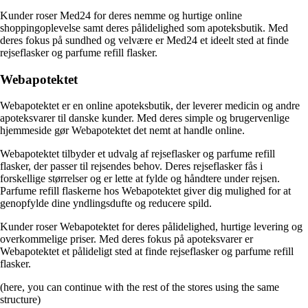
Kunder roser Med24 for deres nemme og hurtige online
shoppingoplevelse samt deres pålidelighed som apoteksbutik. Med
deres fokus på sundhed og velvære er Med24 et ideelt sted at finde
rejseflasker og parfume refill flasker.
Webapotektet
Webapotektet er en online apoteksbutik, der leverer medicin og andre
apoteksvarer til danske kunder. Med deres simple og brugervenlige
hjemmeside gør Webapotektet det nemt at handle online.
Webapotektet tilbyder et udvalg af rejseflasker og parfume refill
flasker, der passer til rejsendes behov. Deres rejseflasker fås i
forskellige størrelser og er lette at fylde og håndtere under rejsen.
Parfume refill flaskerne hos Webapotektet giver dig mulighed for at
genopfylde dine yndlingsdufte og reducere spild.
Kunder roser Webapotektet for deres pålidelighed, hurtige levering og
overkommelige priser. Med deres fokus på apoteksvarer er
Webapotektet et pålideligt sted at finde rejseflasker og parfume refill
flasker.
(here, you can continue with the rest of the stores using the same
structure)