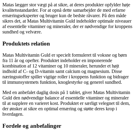
Matas lægger stor vægt på at sikre, at deres produkter opfylder høje
kvalitetsstandarder. For at opnå dette samarbejder de med erfarne
ernæringseksperter og bruger kun de bedste råvarer. På den måde
sikres det, at Matas Multivitamin Guld indeholder optimale niveauer
af essentielle vitaminer og mineraler, der er nødvendige for kroppens
sundhed og velvære.
Produktets relation
Matas Multivitamin Guld er specielt formuleret til voksne og børn
fra 11 år og opefter. Produktet indeholder en imponerende
kombination af 12 vitaminer og 10 mineraler, herunder et højt
indhold af C- og D-vitamin samt calcium og magnesium. Disse
næringsstoffer spiller vigtige roller i kroppens funktion og bidrager
til immunsystemets funktion, knoglestyrke og generel sundhed.
Med en anbefalet daglig dosis på 1 tablet, giver Matas Multivitamin
Guld den nødvendige balance af essentielle vitaminer og mineraler
til at supplere en varieret kost. Produktet er særligt velegnet til dem,
der ønsker at sikre en optimal ernæring og støtte deres krop i
hverdagen.
Fordele og anbefalinger