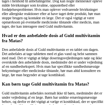
tages i henhold til anbefalingerne. Dog kan nogle mennesker opleve
milde bivirkninger som kvalme, oppustethed eller
fordøjelsesproblemer. Hvis man oplever vedvarende bivirkninger
eller allergiske reaktioner efter at have taget dette produkt, bør man
stoppe brugen og kontakte en læge. Det er også vigtigt at være
opmærksom på eventuelle medicinske tilstande eller medicin, man
tager, der kan interagere med Guld multivitamin.
Hvad er den anbefalede dosis af Guld multivitamin
fra Matas?
Den anbefalede dosis af Guld multivitamin er en tablet om dagen.
Det anbefales at tage tabletten med et glas vand og helst sammen
med mad. Det er vigtigt at følge doseringsvejledningen nøje og ikke
overskride den anbefalede dosis, medmindre det er under vejledning
af en sundhedsekspert. Hvis man har specifikke sundhedsmæssige
bekymringer eller medicinske tilstande, bør man altid konsultere en
læge, før man begynder at tage kosttilskud.
Kan børn tage Guld multivitamin fra Matas?
Guld multivitamin anbefales normalt ikke til børn, medmindre det er
under vejledning af en læge. Børn har unikke ernæringsmæssige
behov, og derfor er det vigtigt at vælge et kosttilskud, der er specifikt