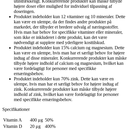
utilstrækkeligt. Konkurrerende produkter kan måske tilbyde
højere doser eller mulighed for individuel tilpasning af
doseringen.
Produktet indeholder kun 12 vitaminer og 10 mineraler. Dette
kan være en ulempe, da der findes andre produkter på
markedet, der tilbyder et bredere udvalg af næringsstoffer.
Hvis man har behov for specifikke vitaminer eller mineraler,
som ikke er inkluderet i dette produkt, kan det være
nødvendigt at supplere med yderligere kosttilskud.
Produktet indeholder kun 15% calcium og magnesium. Dette
kan være en ulempe, hvis man har et særligt behov for højere
indtag af disse mineraler. Konkurrerende produkter kan måske
tilbyde højere indhold af calcium og magnesium, hvilket kan
være fordelagtigt for personer med specifikke
ernæringsbehov.
Produktet indeholder kun 70% zink. Dette kan være en
ulempe, hvis man har et særligt behov for højere indtag af
zink. Konkurrerende produkter kan måske tilbyde højere
indhold af zink, hvilket kan være fordelagtigt for personer
med specifikke ernæringsbehov.
Specifikationer
Vitamin A
400 μg
50%
Vitamin D
20 μg
400%