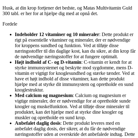
Husk, at din krop fortjener det bedste, og Matas Multivitamin Guld
300 tabl. er her for at hjælpe dig med at opnå det.
Fordele
Indeholder 12 vitaminer og 10 mineraler
: Dette produkt er
rigt på essentielle vitaminer og mineraler, der er nødvendige
for kroppens sundhed og funktion. Ved at tilføje disse
næringsstoffer til din daglige kost, kan du sikre, at din krop får
de nødvendige næringsstoffer for at fungere optimalt.
Højt indhold af C- og D-vitamin
: C-vitamin er kendt for at
styrke immunsystemet og beskytte mod sygdomme, mens D-
vitamin er vigtigt for knoglesundhed og stærke tænder. Ved at
have et højt indhold af disse vitaminer, kan dette produkt
hjælpe med at styrke dit immunsystem og opretholde en sund
knoglestruktur.
Med calcium og magnesium
: Calcium og magnesium er
vigtige mineraler, der er nødvendige for at opretholde sunde
knogler og muskelfunktion. Ved at tilføje disse mineraler til
produktet, kan det hjælpe med at styrke dine knogler og
muskler og opretholde en sund krop.
Anbefalet daglig dosis
: Dette produkt leveres med en
anbefalet daglig dosis, der sikrer, at du får de nødvendige
næringsstoffer uden at overskride det anbefalede indtag. Dette