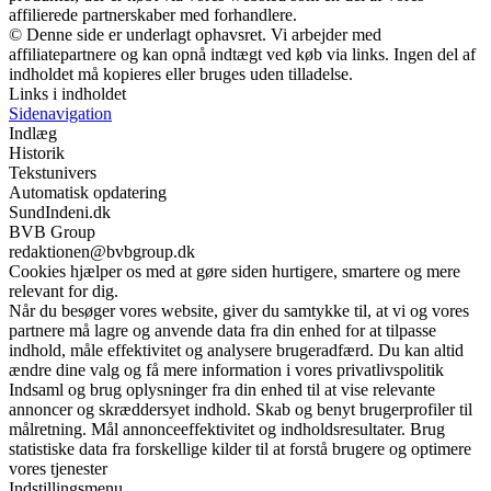
affilierede partnerskaber med forhandlere.
© Denne side er underlagt ophavsret. Vi arbejder med
affiliatepartnere og kan opnå indtægt ved køb via links. Ingen del af
indholdet må kopieres eller bruges uden tilladelse.
Links i indholdet
Sidenavigation
Indlæg
Historik
Tekstunivers
Automatisk opdatering
SundIndeni.dk
BVB Group
redaktionen@bvbgroup.dk
Cookies hjælper os med at gøre siden hurtigere, smartere og mere
relevant for dig.
Når du besøger vores website, giver du samtykke til, at vi og vores
partnere må lagre og anvende data fra din enhed for at tilpasse
indhold, måle effektivitet og analysere brugeradfærd. Du kan altid
ændre dine valg og få mere information i vores privatlivspolitik
Indsaml og brug oplysninger fra din enhed til at vise relevante
annoncer og skræddersyet indhold. Skab og benyt brugerprofiler til
målretning. Mål annonceeffektivitet og indholdsresultater. Brug
statistiske data fra forskellige kilder til at forstå brugere og optimere
vores tjenester
Indstillingsmenu