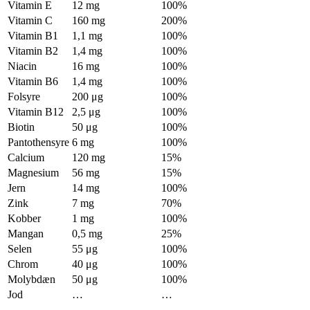
Vitamin E
12 mg
100%
Vitamin C
160 mg
200%
Vitamin B1
1,1 mg
100%
Vitamin B2
1,4 mg
100%
Niacin
16 mg
100%
Vitamin B6
1,4 mg
100%
Folsyre
200 μg
100%
Vitamin B12
2,5 μg
100%
Biotin
50 μg
100%
Pantothensyre
6 mg
100%
Calcium
120 mg
15%
Magnesium
56 mg
15%
Jern
14 mg
100%
Zink
7 mg
70%
Kobber
1 mg
100%
Mangan
0,5 mg
25%
Selen
55 μg
100%
Chrom
40 μg
100%
Molybdæn
50 μg
100%
Jod
…
…