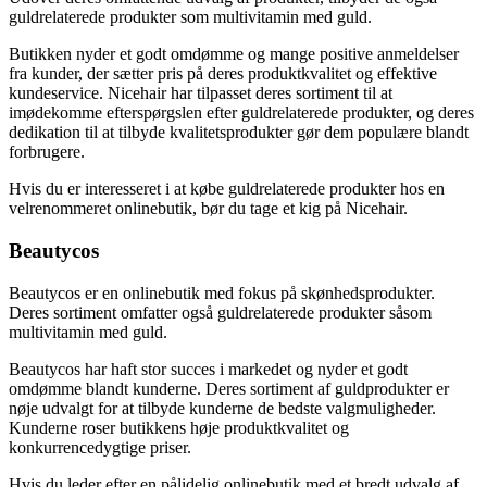
guldrelaterede produkter som multivitamin med guld.
Butikken nyder et godt omdømme og mange positive anmeldelser
fra kunder, der sætter pris på deres produktkvalitet og effektive
kundeservice. Nicehair har tilpasset deres sortiment til at
imødekomme efterspørgslen efter guldrelaterede produkter, og deres
dedikation til at tilbyde kvalitetsprodukter gør dem populære blandt
forbrugere.
Hvis du er interesseret i at købe guldrelaterede produkter hos en
velrenommeret onlinebutik, bør du tage et kig på Nicehair.
Beautycos
Beautycos er en onlinebutik med fokus på skønhedsprodukter.
Deres sortiment omfatter også guldrelaterede produkter såsom
multivitamin med guld.
Beautycos har haft stor succes i markedet og nyder et godt
omdømme blandt kunderne. Deres sortiment af guldprodukter er
nøje udvalgt for at tilbyde kunderne de bedste valgmuligheder.
Kunderne roser butikkens høje produktkvalitet og
konkurrencedygtige priser.
Hvis du leder efter en pålidelig onlinebutik med et bredt udvalg af