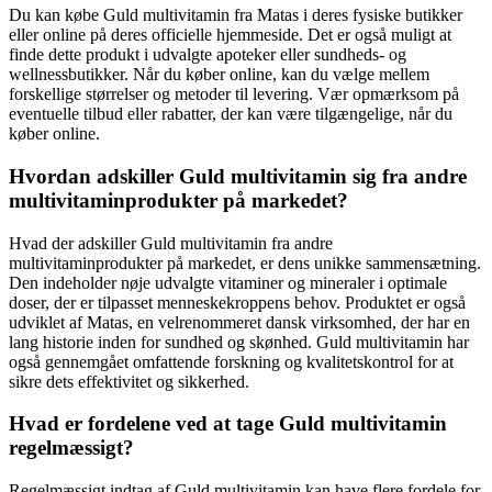
Du kan købe Guld multivitamin fra Matas i deres fysiske butikker
eller online på deres officielle hjemmeside. Det er også muligt at
finde dette produkt i udvalgte apoteker eller sundheds- og
wellnessbutikker. Når du køber online, kan du vælge mellem
forskellige størrelser og metoder til levering. Vær opmærksom på
eventuelle tilbud eller rabatter, der kan være tilgængelige, når du
køber online.
Hvordan adskiller Guld multivitamin sig fra andre
multivitaminprodukter på markedet?
Hvad der adskiller Guld multivitamin fra andre
multivitaminprodukter på markedet, er dens unikke sammensætning.
Den indeholder nøje udvalgte vitaminer og mineraler i optimale
doser, der er tilpasset menneskekroppens behov. Produktet er også
udviklet af Matas, en velrenommeret dansk virksomhed, der har en
lang historie inden for sundhed og skønhed. Guld multivitamin har
også gennemgået omfattende forskning og kvalitetskontrol for at
sikre dets effektivitet og sikkerhed.
Hvad er fordelene ved at tage Guld multivitamin
regelmæssigt?
Regelmæssigt indtag af Guld multivitamin kan have flere fordele for