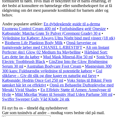
formuleret til børn. Hvis man er bekymret for et barns ernæring, er
det bedst at konsultere en børnelæge eller sundhedsekspert for at få
rådgivning om det mest passende kosttilskud for barnets alder og
behov.
Andre populære artikler:
En dybdegående guide til a-derma
Exomega Control Cream 400 ml
•
Forfodsindlæg gelé Onesize
•
Købsguide: Matcha Grøn Te Pulver (Ceremoni Grade) 30 g
•
Vejledning for Købere: Always Ultra Night bind med vinger (18 stk)
•
Biotherm Life Plankton Body Milk
•
Opnå farverige og
fugtgivende læber med CHANEL LÆBESTIFT
•
Alt om Instant
Perfecter 4in1 Glow 02 Medium fra Maybelline
•
Hårbånd Sort:
Læs dette før du køber
•
Mud Mask Mineral-Rig 50 ml
•
SonicYou
Electric Toothbrush Black
•
GinZing Into the Glow Brightening
Serum 30 ml
•
Australian Bodycare Foot Cream
•
Magnesium 300
300 kaps: Fuldstændig vejledning til potentielle købere
•
Gul
slikfarve – Giv dit slik og dine kager en naturlig gul farve
•
Købsguide: Hedrin Once Gel 250 ml
•
Voks Strips til Bikini: Fjern
uønsket hår let og effektivt
•
Opnå en Behagelig Duftoplevelse med
Meraki Vivid Shades
•
En Effektiv Støtte til Armen: Armslynge til
Hvile
•
Mild Micellar Water til Sensitiv Hud Uden Parfume 500 ml
•
Swiffer Sweeper Gulv Våd Klude 24 stk
Få nyt fra os – tilmeld dig nyhedsbrevet
Gør som tusindvis af andre – modtag vores bedste råd på mail.