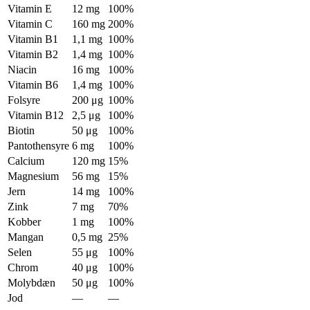
Vitamin E
12 mg
100%
Vitamin C
160 mg
200%
Vitamin B1
1,1 mg
100%
Vitamin B2
1,4 mg
100%
Niacin
16 mg
100%
Vitamin B6
1,4 mg
100%
Folsyre
200 μg
100%
Vitamin B12
2,5 μg
100%
Biotin
50 μg
100%
Pantothensyre
6 mg
100%
Calcium
120 mg
15%
Magnesium
56 mg
15%
Jern
14 mg
100%
Zink
7 mg
70%
Kobber
1 mg
100%
Mangan
0,5 mg
25%
Selen
55 μg
100%
Chrom
40 μg
100%
Molybdæn
50 μg
100%
Jod
—
—