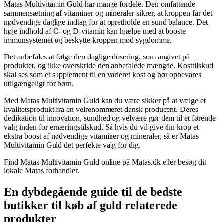
Matas Multivitamin Guld har mange fordele. Den omfattende
sammensætning af vitaminer og mineraler sikrer, at kroppen får det
nødvendige daglige indtag for at opretholde en sund balance. Det
høje indhold af C- og D-vitamin kan hjælpe med at booste
immunsystemet og beskytte kroppen mod sygdomme.
Det anbefales at følge den daglige dosering, som angivet på
produktet, og ikke overskride den anbefalede mængde. Kosttilskud
skal ses som et supplement til en varieret kost og bør opbevares
utilgængeligt for børn.
Med Matas Multivitamin Guld kan du være sikker på at vælge et
kvalitetsprodukt fra en velrenommeret dansk producent. Deres
dedikation til innovation, sundhed og velvære gør dem til et førende
valg inden for ernæringstilskud. Så hvis du vil give din krop et
ekstra boost af nødvendige vitaminer og mineraler, så er Matas
Multivitamin Guld det perfekte valg for dig.
Find Matas Multivitamin Guld online på Matas.dk eller besøg dit
lokale Matas forhandler.
En dybdegående guide til de bedste
butikker til køb af guld relaterede
produkter