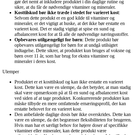
gør det nemt at inkludere produktet i din daglige rutine og
sikre, at du får de nødvendige vitaminer og mineraler.
Kosttilskud bør ikke træde i stedet for varieret kost
:
Selvom dette produkt er en god kilde til vitaminer og
mineraler, er det vigtigt at huske, at det ikke bør erstatte en
varieret kost. Det er stadig vigtigt at spise en sund og
afbalanceret kost for at få alle de nødvendige næringsstoffer.
Opbevares utilgængeligt for børn
: Dette produkt bør
opbevares utilgængeligt for børn for at undgå utilsigtet
indtagelse. Dette sikrer, at produktet kun bruges af voksne og
børn over 11 år, som har brug for ekstra vitaminer og
mineraler i deres kost.
Ulemper
Produktet er et kosttilskud og kan ikke erstatte en varieret
kost. Dette kan være en ulempe, da det betyder, at man stadig
skal være opmærksom på at få en sund og afbalanceret kost
ved siden af at tage produktet. Konkurrerende produkter kan
måske tilbyde en mere omfattende ernæringsprofil, der kan
erstatte behovet for en varieret kost.
Den anbefalede daglige dosis bør ikke overskrides. Dette kan
være en ulempe, da det begrænser fleksibiliteten for brugeren.
Hvis man har et særligt behov for højere doser af specifikke
vitaminer eller mineraler, kan dette produkt være