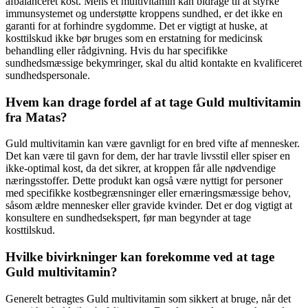
afbalanceret kost. Mens et multivitamin kan bidrage til at styrke
immunsystemet og understøtte kroppens sundhed, er det ikke en
garanti for at forhindre sygdomme. Det er vigtigt at huske, at
kosttilskud ikke bør bruges som en erstatning for medicinsk
behandling eller rådgivning. Hvis du har specifikke
sundhedsmæssige bekymringer, skal du altid kontakte en kvalificeret
sundhedspersonale.
Hvem kan drage fordel af at tage Guld multivitamin
fra Matas?
Guld multivitamin kan være gavnligt for en bred vifte af mennesker.
Det kan være til gavn for dem, der har travle livsstil eller spiser en
ikke-optimal kost, da det sikrer, at kroppen får alle nødvendige
næringsstoffer. Dette produkt kan også være nyttigt for personer
med specifikke kostbegrænsninger eller ernæringsmæssige behov,
såsom ældre mennesker eller gravide kvinder. Det er dog vigtigt at
konsultere en sundhedsekspert, før man begynder at tage
kosttilskud.
Hvilke bivirkninger kan forekomme ved at tage
Guld multivitamin?
Generelt betragtes Guld multivitamin som sikkert at bruge, når det