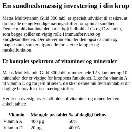
En sundhedsmæssig investering i din krop
Matas Multivitamin Guld 300 tabl. er specielt udviklet til at sikre, at
du får alle de nødvendige næringsstoffer for optimal sundhed.
Denne multivitamintablet har et højt indhold af C- og D-vitamin,
som begge spiller en vigtig rolle i immunforsvaret og
knoglesundheden. Derudover indeholder den også calcium og
magnesium, som er afgørende for stærke knogler og
muskelfunktion.
Et komplet spektrum af vitaminer og mineraler
Matas Multivitamin Guld 300 tabl. rummer hele 12 vitaminer og 10
mineraler, der er vigtige for kroppens funktioner. Lige fra vitamin A
til vitamin E og fra jern til selen, dækker denne multivitamintablet dit
daglige behov for disse næringsstoffer.
Her er en oversigt over indholdet af vitaminer og mineraler i en
enkelt tablet:
Vitamin
Mængde pr. tablet
% af dagligt behov
Vitamin A
400 μg
50%
Vitamin D
20 μg
400%