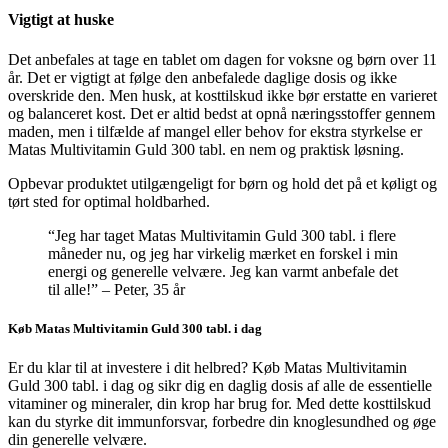
Vigtigt at huske
Det anbefales at tage en tablet om dagen for voksne og børn over 11
år. Det er vigtigt at følge den anbefalede daglige dosis og ikke
overskride den. Men husk, at kosttilskud ikke bør erstatte en varieret
og balanceret kost. Det er altid bedst at opnå næringsstoffer gennem
maden, men i tilfælde af mangel eller behov for ekstra styrkelse er
Matas Multivitamin Guld 300 tabl. en nem og praktisk løsning.
Opbevar produktet utilgængeligt for børn og hold det på et køligt og
tørt sted for optimal holdbarhed.
“Jeg har taget Matas Multivitamin Guld 300 tabl. i flere
måneder nu, og jeg har virkelig mærket en forskel i min
energi og generelle velvære. Jeg kan varmt anbefale det
til alle!” – Peter, 35 år
Køb Matas Multivitamin Guld 300 tabl. i dag
Er du klar til at investere i dit helbred? Køb Matas Multivitamin
Guld 300 tabl. i dag og sikr dig en daglig dosis af alle de essentielle
vitaminer og mineraler, din krop har brug for. Med dette kosttilskud
kan du styrke dit immunforsvar, forbedre din knoglesundhed og øge
din generelle velvære.