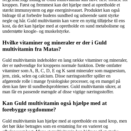
kroppen. Først og fremmest kan det hjælpe med at opretholde et
stærkt immunsystem og øge energiniveauet. Produktet kan også
bidrage til at forbedre hudens sundhed og udseende samt styrke
negle og hår. Guld multivitamin kan være en nyttig tilføjelse til ens
kost, da det kan hjælpe med at opretholde en sund metabolisme og
understøtte knogle- og muskelstyrke.
Hvilke vitaminer og mineraler er der i Guld
multivitamin fra Matas?
Guld multivitamin indeholder en lang række vitaminer og mineraler,
der er nødvendige for kroppens normale funktion. Dette omfatter
vitaminer som A, B, C, D, E og K samt mineraler som magnesium,
jern, zink, selen og calcium. Disse næringsstoffer spiller en
afgørende rolle i mange fysiologiske processer, og en mangel på
dem kan føre til sundhedsproblemer. Guld multivitamin sikrer, at
man får en passende mængde af disse vigtige næringsstoffer.
Kan Guld multivitamin også hjælpe med at
forebygge sygdomme?
Guld multivitamin kan hjælpe med at opretholde en sund krop, men
det bør ikke betragtes som en erstatning for en varieret og