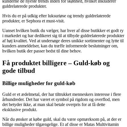
kunderne de nyeste trends inden for skønhed, hvilket inkluderer
guldrelaterede produkter.
Hvis du er på udkig efter luksuriøse og trendy guldrelaterede
produkter, er Sephora et must-visit.
Uanset hvilken butik du vælger, har hver af disse butikker et godt ry
i markedet og har dedikeret sig til at tilbyde guldrelaterede produkter
af høj kvalitet. Ved at undersøge deres unikke sortimenter og lytte til
kunders anmeldelser, kan du træffe informerede beslutninger om,
hvilken butik der passer bedst til dine behov.
Få produktet billigere – Guld-køb og
gode tilbud
Billige muligheder for guld-køb
Guld er et ædelmetal, der har tiltrukket menneskers interesse i flere
århundreder. Det har været et symbol på rigdom og overflod, men
det betyder ikke, at man skal betale overpris for at få dette
eksklusive produkt.
Når du ønsker at købe guld, skal du være opmærksom på, at der er
billige muligheder tilgængelige. Et af disse er Matas Multivitamin