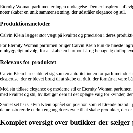
Eternity Woman parfumen er ingen undtagelse. Den er inspireret af evi
noter skaber en unik sammensætning, der udstråler elegance og stil.
Produktionsmetoder
Calvin Klein lægger stor vægt på kvalitet og præcision i deres produkt
For Eternity Woman parfumen bruger Calvin Klein kun de fineste ingredie
omhyggeligt udvalgt for at skabe en harmonisk og behagelig duftopleve
Relevans for produktet
Calvin Klein har etableret sig som en autoritet inden for parfumeindust
ekspertise, der er blevet brugt til at skabe en duft, der formår at være
Med sin tidløse elegance og moderne stil er Eternity Woman parfumen de
med kvalitet og stil, hvilket gør dem til det oplagte valg for kvinder, d
Samlet set har Calvin Klein opnået sin position som et førende brand i
demonstrerer de endnu engang deres evne til at skabe produkter, der er 
Komplet oversigt over butikker der sælger