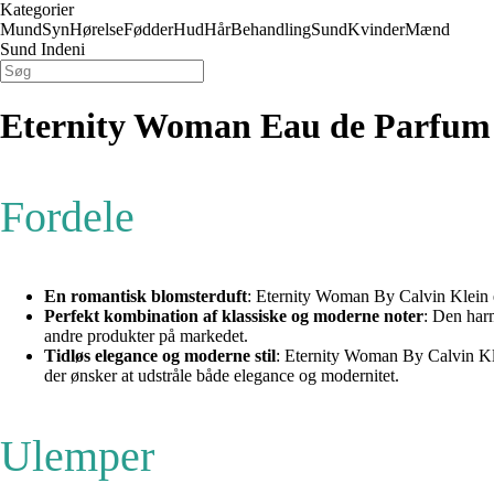
Kategorier
Mund
Syn
Hørelse
Fødder
Hud
Hår
Behandling
Sund
Kvinder
Mænd
Sund Indeni
Eternity Woman Eau de Parfum 50
Fordele
En romantisk blomsterduft
: Eternity Woman By Calvin Klein e
Perfekt kombination af klassiske og moderne noter
: Den harm
andre produkter på markedet.
Tidløs elegance og moderne stil
: Eternity Woman By Calvin Klei
der ønsker at udstråle både elegance og modernitet.
Ulemper