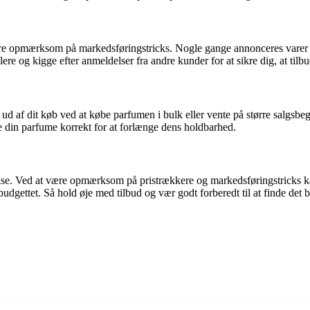
 være opmærksom på markedsføringstricks. Nogle gange annonceres varer s
ere og kigge efter anmeldelser fra andre kunder for at sikre dig, at tilb
 ud af dit køb ved at købe parfumen i bulk eller vente på større salgsbe
 din parfume korrekt for at forlænge dens holdbarhed.
lse. Ved at være opmærksom på pristrækkere og markedsføringstricks kan
dgettet. Så hold øje med tilbud og vær godt forberedt til at finde det b