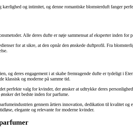
g kærlighed og intimitet, og denne romantiske blomsterduft fanger per
ionsmetoder. Alle deres dufte er nøje sammensat af eksperter inden for 
nser for at sikre, at den opnår den ønskede duftprofil. Fra blomsterlige
lse.
rien, og deres engagement i at skabe fremragende dufte er tydeligt i Ete
 både klassisk og moderne på samme tid.
t perfekte valg for kvinder, der ønsker at udtrykke deres personlighed
er ønsker det bedste inden for parfume.
 parfumeindustrien gennem årtiers innovation, dedikation til kvalitet o
tidløse, elegante og relevante for moderne kvinder.
 parfumer