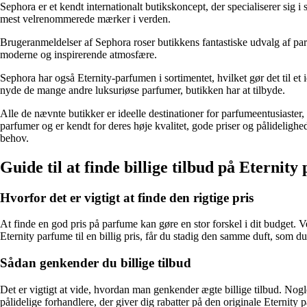
Sephora er et kendt internationalt butikskoncept, der specialiserer sig 
mest velrenommerede mærker i verden.
Brugeranmeldelser af Sephora roser butikkens fantastiske udvalg af parf
moderne og inspirerende atmosfære.
Sephora har også Eternity-parfumen i sortimentet, hvilket gør det til e
nyde de mange andre luksuriøse parfumer, butikken har at tilbyde.
Alle de nævnte butikker er ideelle destinationer for parfumeentusiaster,
parfumer og er kendt for deres høje kvalitet, gode priser og pålideligh
behov.
Guide til at finde billige tilbud på Eternit
Hvorfor det er vigtigt at finde den rigtige pris
At finde en god pris på parfume kan gøre en stor forskel i dit budget.
Eternity parfume til en billig pris, får du stadig den samme duft, som d
Sådan genkender du billige tilbud
Det er vigtigt at vide, hvordan man genkender ægte billige tilbud. Nogle
pålidelige forhandlere, der giver dig rabatter på den originale Eternit