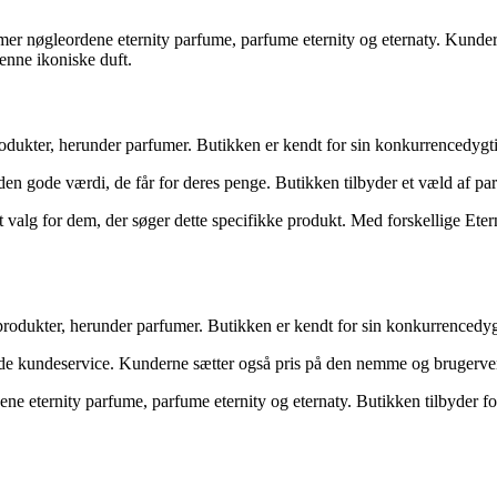
er nøgleordene eternity parfume, parfume eternity og eternaty. Kundern
denne ikoniske duft.
rodukter, herunder parfumer. Butikken er kendt for sin konkurrencedygt
en gode værdi, de får for deres penge. Butikken tilbyder et væld af par
ivt valg for dem, der søger dette specifikke produkt. Med forskellige Ete
produkter, herunder parfumer. Butikken er kendt for sin konkurrencedygt
e kundeservice. Kunderne sætter også pris på den nemme og brugerven
ne eternity parfume, parfume eternity og eternaty. Butikken tilbyder for