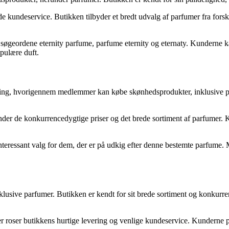
e kundeservice. Butikken tilbyder et bredt udvalg af parfumer fra fors
r søgeordene eternity parfume, parfume eternity og eternaty. Kunderne kan
opulære duft.
ning, hvorigennem medlemmer kan købe skønhedsprodukter, inklusive pa
er de konkurrencedygtige priser og det brede sortiment af parfumer.
interessant valg for dem, der er på udkig efter denne bestemte parfume. M
inklusive parfumer. Butikken er kendt for sit brede sortiment og konkurr
 roser butikkens hurtige levering og venlige kundeservice. Kunderne pås