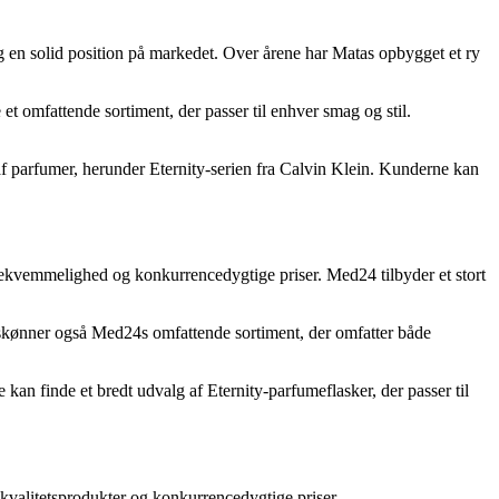
 en solid position på markedet. Over årene har Matas opbygget et ry
t omfattende sortiment, der passer til enhver smag og stil.
 af parfumer, herunder Eternity-serien fra Calvin Klein. Kunderne kan
 bekvemmelighed og konkurrencedygtige priser. Med24 tilbyder et stort
skønner også Med24s omfattende sortiment, der omfatter både
kan finde et bredt udvalg af Eternity-parfumeflasker, der passer til
kvalitetsprodukter og konkurrencedygtige priser.