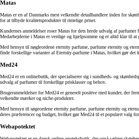
Matas
Matas er en af Danmarks mest velkendte detailhandlere inden for skønh
for at tilbyde kvalitetsprodukter til rimelige priser.
Kundernes anmeldelser roser Matas for dets brede udvalg af parfumer fr
Medarbejderne i Matas er venlige og hjælpsomme og er altid klar til at
Med hensyn til nøgleordene eternity parfume, parfume eternity og eterna
finde forskellige varianter af Eternity-parfume i Matas, hvilket gør det 
Med24
Med24 er en onlinebutik, der specialiserer sig i sundheds- og skønhed
udvalg af parfumer til forskellige prisklasser og behov.
Brugeranmeldelser for Med24 er generelt positive med kunder, der fr
velkendte mærker og niche-produkter.
Med hensyn til søgeordene eternity parfume, parfume eternity og eternat
deres præferencer og budget, hvilket gør Med24 til et populært valg for
Webapotektet
Webapotektet er en dansk online apoteksbutik, der også sælger skønheds