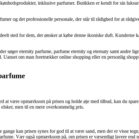
i skønhedsprodukter, inklusive parfumer. Butikken er kendt for sin luksu
umer og det professionelle personale, der står til rådighed for at rådg
t ideelt sted for dem, der ønsker at købe denne ikoniske duft. Kunderne 
 der søger eternity parfume, parfume eternity og eternaty samt andre lig
ed. Uanset om man foretrækker online shopping eller en personlig shoppi
y parfume
 Ved at være opmærksom på prisen og holde øje med tilbud, kan du spare
u elsker, men til en mere overkommelig pris.
 gange kan prisen synes for god til at være sand, men der er visse tegn, 
y parfume. Vær også opmærksom på, om prisen er væsentligt lavere end no