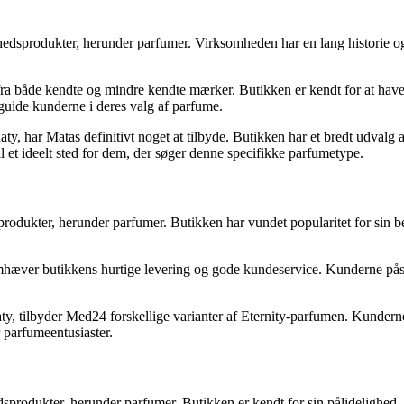
edsprodukter, herunder parfumer. Virksomheden har en lang historie og
a både kendte og mindre kendte mærker. Butikken er kendt for at have e
 guide kunderne i deres valg af parfume.
ty, har Matas definitivt noget at tilbyde. Butikken har et bredt udvalg
til et ideelt sted for dem, der søger denne specifikke parfumetype.
sprodukter, herunder parfumer. Butikken har vundet popularitet for sin
emhæver butikkens hurtige levering og gode kundeservice. Kunderne på
y, tilbyder Med24 forskellige varianter af Eternity-parfumen. Kunderne 
 parfumeentusiaster.
produkter, herunder parfumer. Butikken er kendt for sin pålidelighed, 