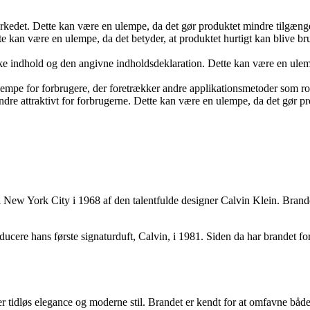
kedet. Dette kan være en ulempe, da det gør produktet mindre tilgænge
e kan være en ulempe, da det betyder, at produktet hurtigt kan blive br
e indhold og den angivne indholdsdeklaration. Dette kan være en ulem
lempe for forbrugere, der foretrækker andre applikationsmetoder som ro
ndre attraktivt for forbrugerne. Dette kan være en ulempe, da det gør p
 New York City i 1968 af den talentfulde designer Calvin Klein. Brandet
cere hans første signaturduft, Calvin, i 1981. Siden da har brandet fort
ejler tidløs elegance og moderne stil. Brandet er kendt for at omfavne bå