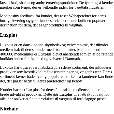
kosttilskud, shakes og andre ernæringsprodukter. De fører også kendte
mærker som Nupo, der er velkendte inden for vægttabsindustrien.
Med positiv feedback fra kunder, der roser Webapotektet for deres
hurtige levering og gode kundeservice, er denne butik en populær
destination for dem, der søger produkter til vægttab.
Luxplus
Luxplus er en dansk online skønheds- og velværebutik, der tilbyder
medlemskab til deres kunder med store rabatter. Med mere end
400.000 medlemmer er Luxplus blevet anerkendt som en af de førende
butikker inden for skønhed og velvære i Danmark.
Luxplus har også et vægttabskategori i deres sortiment, der inkluderer
produkter som kosttilskud, måltidserstatninger og vægttabs teer. Deres
sortiment favner både nye og populære mærker, så kunderne kan finde
det, der passer bedst til deres præferencer og behov.
Kunder har rost Luxplus for deres fantastiske medlemsrabatter og
brede udvalg af produkter. Dette gør Luxplus til et attraktivt valg for
alle, der ønsker at finde produkter til vægttab til fordelagtige priser.
Nicehair