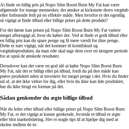
At finde en billig pris på Nupo Slim Boost Burn My Fat kan være
afgørende for mange mennesker, der ønsker at kickstarte deres vægttab
eller forbrænde fedt på en effektiv måde. Men hvorfor er det egentlig
så vigtigt at finde tilbud eller billige priser på dette produkt?
For det første kan prisen på Nupo Slim Boost Burn My Fat variere
meget afhængigt af, hvor du køber det. Ved at finde et godt tilbud eller
en billig pris kan du spare penge og få mere værdi for dine penge.
Dette er især vigtigt, når det kommer til kosttilskud og
vægttabsprodukter, da man ofte skal tage dem over en længere periode
for at opnå de ønskede resultater.
Derudover kan det være en god idé at købe Nupo Slim Boost Burn
My Fat, når det er billigt eller på tilbud, fordi du på den måde kan
prøve produktet uden at investere for meget penge i det. Hvis du finder
ud af, at det ikke virker for dig, eller hvis du ikke kan lide produktet,
har du ikke brugt en formue på det.
Sådan genkender du ægte billige tilbud
Når du leder efter tilbud eller billige priser på Nupo Slim Boost Burn
My Fat, er det vigtigt at kunne genkende, hvornår et tilbud er ægte
eller blot markedsføring. Her er nogle tips til at hjælpe dig med at
skelne mellem de to: