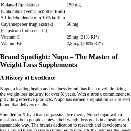
Kolanød frø ekstrakt
150 mg
(Cola nitida (Vent.) Schott et Endl)
5:1 indeholdende min.10% koffein
Cayennepeber frugt ekstrakt
50 mg
(Capsicum frutescens L.)
Vitamin C
25 mg (31% RI*)
Vitamin B6
2,8 mg (200% RI*)
Brand Spotlight: Nupo – The Master of
Weight Loss Supplements
A History of Excellence
Nupo, a leading health and wellness brand, has been revolutionizing
the weight loss industry for over X years. With a strong commitment to
providing effective products, Nupo has earned a reputation as a trusted
brand that delivers results.
Founded in X by a team of passionate experts, Nupo began with a
mission to help people achieve their weight loss goals in a healthy and
sustainable way. The brands dedication to research and development
has allowed them to create cutting-edge products that address the needs