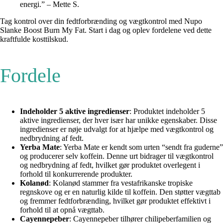
energi.” – Mette S.
Tag kontrol over din fedtforbrænding og vægtkontrol med Nupo
Slanke Boost Burn My Fat. Start i dag og oplev fordelene ved dette
kraftfulde kosttilskud.
Fordele
Indeholder 5 aktive ingredienser
: Produktet indeholder 5
aktive ingredienser, der hver især har unikke egenskaber. Disse
ingredienser er nøje udvalgt for at hjælpe med vægtkontrol og
nedbrydning af fedt.
Yerba Mate
: Yerba Mate er kendt som urten “sendt fra guderne”
og producerer selv koffein. Denne urt bidrager til vægtkontrol
og nedbrydning af fedt, hvilket gør produktet overlegent i
forhold til konkurrerende produkter.
Kolanød
: Kolanød stammer fra vestafrikanske tropiske
regnskove og er en naturlig kilde til koffein. Den støtter vægttab
og fremmer fedtforbrænding, hvilket gør produktet effektivt i
forhold til at opnå vægttab.
Cayennepeber
: Cayennepeber tilhører chilipeberfamilien og