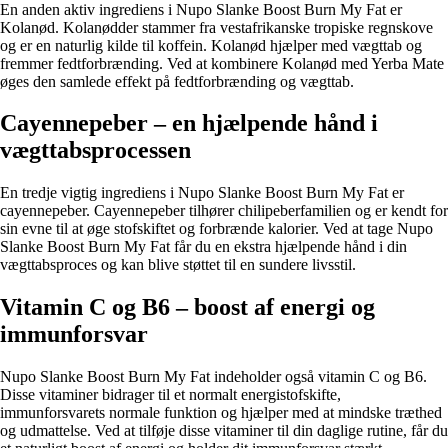
En anden aktiv ingrediens i Nupo Slanke Boost Burn My Fat er
Kolanød. Kolanødder stammer fra vestafrikanske tropiske regnskove
og er en naturlig kilde til koffein. Kolanød hjælper med vægttab og
fremmer fedtforbrænding. Ved at kombinere Kolanød med Yerba Mate
øges den samlede effekt på fedtforbrænding og vægttab.
Cayennepeber – en hjælpende hånd i
vægttabsprocessen
En tredje vigtig ingrediens i Nupo Slanke Boost Burn My Fat er
cayennepeber. Cayennepeber tilhører chilipeberfamilien og er kendt for
sin evne til at øge stofskiftet og forbrænde kalorier. Ved at tage Nupo
Slanke Boost Burn My Fat får du en ekstra hjælpende hånd i din
vægttabsproces og kan blive støttet til en sundere livsstil.
Vitamin C og B6 – boost af energi og
immunforsvar
Nupo Slanke Boost Burn My Fat indeholder også vitamin C og B6.
Disse vitaminer bidrager til et normalt energistofskifte,
immunforsvarets normale funktion og hjælper med at mindske træthed
og udmattelse. Ved at tilføje disse vitaminer til din daglige rutine, får du