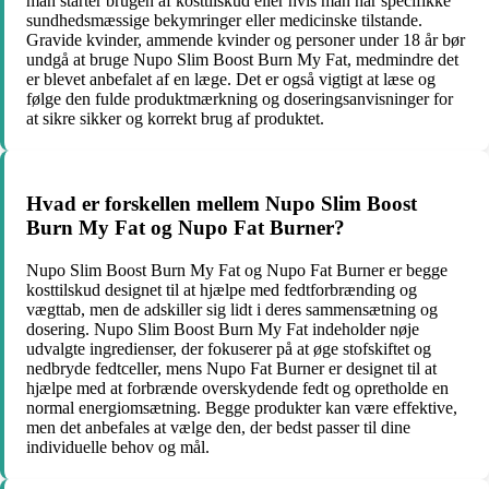
man starter brugen af kosttilskud eller hvis man har specifikke
sundhedsmæssige bekymringer eller medicinske tilstande.
Gravide kvinder, ammende kvinder og personer under 18 år bør
undgå at bruge Nupo Slim Boost Burn My Fat, medmindre det
er blevet anbefalet af en læge. Det er også vigtigt at læse og
følge den fulde produktmærkning og doseringsanvisninger for
at sikre sikker og korrekt brug af produktet.
Hvad er forskellen mellem Nupo Slim Boost
Burn My Fat og Nupo Fat Burner?
Nupo Slim Boost Burn My Fat og Nupo Fat Burner er begge
kosttilskud designet til at hjælpe med fedtforbrænding og
vægttab, men de adskiller sig lidt i deres sammensætning og
dosering. Nupo Slim Boost Burn My Fat indeholder nøje
udvalgte ingredienser, der fokuserer på at øge stofskiftet og
nedbryde fedtceller, mens Nupo Fat Burner er designet til at
hjælpe med at forbrænde overskydende fedt og opretholde en
normal energiomsætning. Begge produkter kan være effektive,
men det anbefales at vælge den, der bedst passer til dine
individuelle behov og mål.