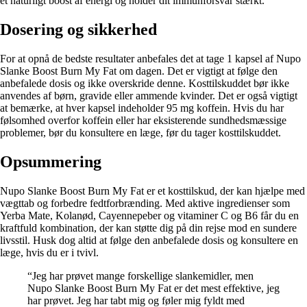
et naturligt boost af energi og holder dit immunforsvar stærkt.
Dosering og sikkerhed
For at opnå de bedste resultater anbefales det at tage 1 kapsel af Nupo
Slanke Boost Burn My Fat om dagen. Det er vigtigt at følge den
anbefalede dosis og ikke overskride denne. Kosttilskuddet bør ikke
anvendes af børn, gravide eller ammende kvinder. Det er også vigtigt
at bemærke, at hver kapsel indeholder 95 mg koffein. Hvis du har
følsomhed overfor koffein eller har eksisterende sundhedsmæssige
problemer, bør du konsultere en læge, før du tager kosttilskuddet.
Opsummering
Nupo Slanke Boost Burn My Fat er et kosttilskud, der kan hjælpe med
vægttab og forbedre fedtforbrænding. Med aktive ingredienser som
Yerba Mate, Kolanød, Cayennepeber og vitaminer C og B6 får du en
kraftfuld kombination, der kan støtte dig på din rejse mod en sundere
livsstil. Husk dog altid at følge den anbefalede dosis og konsultere en
læge, hvis du er i tvivl.
“Jeg har prøvet mange forskellige slankemidler, men
Nupo Slanke Boost Burn My Fat er det mest effektive, jeg
har prøvet. Jeg har tabt mig og føler mig fyldt med