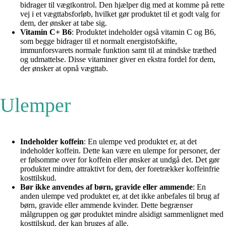
bidrager til vægtkontrol. Den hjælper dig med at komme på rette
vej i et vægttabsforløb, hvilket gør produktet til et godt valg for
dem, der ønsker at tabe sig.
Vitamin C+ B6
: Produktet indeholder også vitamin C og B6,
som begge bidrager til et normalt energistofskifte,
immunforsvarets normale funktion samt til at mindske træthed
og udmattelse. Disse vitaminer giver en ekstra fordel for dem,
der ønsker at opnå vægttab.
Ulemper
Indeholder koffein
: En ulempe ved produktet er, at det
indeholder koffein. Dette kan være en ulempe for personer, der
er følsomme over for koffein eller ønsker at undgå det. Det gør
produktet mindre attraktivt for dem, der foretrækker koffeinfrie
kosttilskud.
Bør ikke anvendes af børn, gravide eller ammende
: En
anden ulempe ved produktet er, at det ikke anbefales til brug af
børn, gravide eller ammende kvinder. Dette begrænser
målgruppen og gør produktet mindre alsidigt sammenlignet med
kosttilskud, der kan bruges af alle.