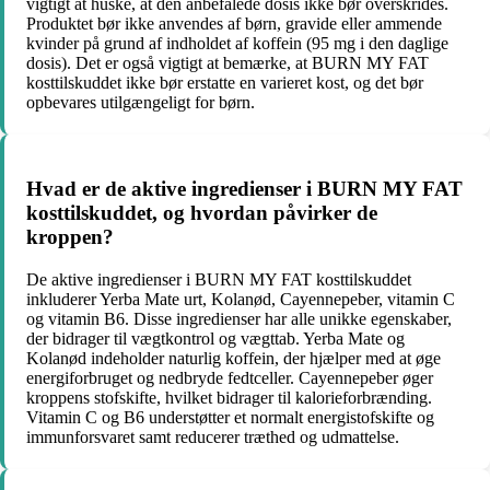
vigtigt at huske, at den anbefalede dosis ikke bør overskrides.
Produktet bør ikke anvendes af børn, gravide eller ammende
kvinder på grund af indholdet af koffein (95 mg i den daglige
dosis). Det er også vigtigt at bemærke, at BURN MY FAT
kosttilskuddet ikke bør erstatte en varieret kost, og det bør
opbevares utilgængeligt for børn.
Hvad er de aktive ingredienser i BURN MY FAT
kosttilskuddet, og hvordan påvirker de
kroppen?
De aktive ingredienser i BURN MY FAT kosttilskuddet
inkluderer Yerba Mate urt, Kolanød, Cayennepeber, vitamin C
og vitamin B6. Disse ingredienser har alle unikke egenskaber,
der bidrager til vægtkontrol og vægttab. Yerba Mate og
Kolanød indeholder naturlig koffein, der hjælper med at øge
energiforbruget og nedbryde fedtceller. Cayennepeber øger
kroppens stofskifte, hvilket bidrager til kalorieforbrænding.
Vitamin C og B6 understøtter et normalt energistofskifte og
immunforsvaret samt reducerer træthed og udmattelse.