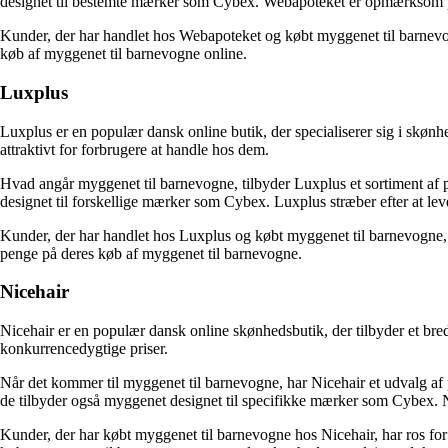
designet til bestemte mærker som Cybex. Webapoteket er opmærksom på de
Kunder, der har handlet hos Webapoteket og købt myggenet til barnevogne
køb af myggenet til barnevogne online.
Luxplus
Luxplus er en populær dansk online butik, der specialiserer sig i skønhe
attraktivt for forbrugere at handle hos dem.
Hvad angår myggenet til barnevogne, tilbyder Luxplus et sortiment af 
designet til forskellige mærker som Cybex. Luxplus stræber efter at lev
Kunder, der har handlet hos Luxplus og købt myggenet til barnevogne, ha
penge på deres køb af myggenet til barnevogne.
Nicehair
Nicehair er en populær dansk online skønhedsbutik, der tilbyder et bred
konkurrencedygtige priser.
Når det kommer til myggenet til barnevogne, har Nicehair et udvalg af 
de tilbyder også myggenet designet til specifikke mærker som Cybex. Nic
Kunder, der har købt myggenet til barnevogne hos Nicehair, har ros for 