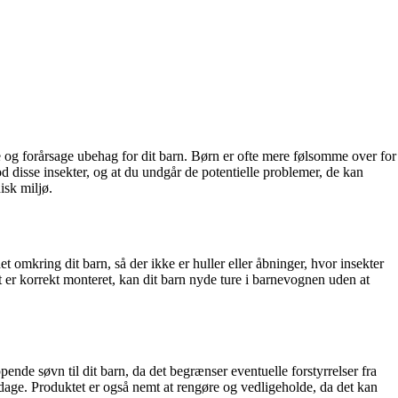
de og forårsage ubehag for dit barn. Børn er ofte mere følsomme over for
od disse insekter, og at du undgår de potentielle problemer, de kan
isk miljø.
t omkring dit barn, så der ikke er huller eller åbninger, hvor insekter
 er korrekt monteret, kan dit barn nyde ture i barnevognen uden at
nde søvn til dit barn, da det begrænser eventuelle forstyrrelser fra
dage. Produktet er også nemt at rengøre og vedligeholde, da det kan