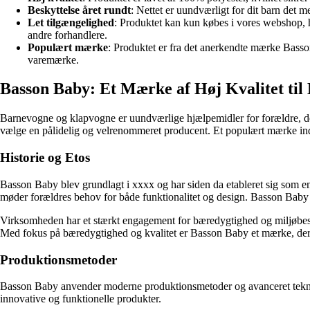
Beskyttelse året rundt
: Nettet er uundværligt for dit barn det m
Let tilgængelighed
: Produktet kan kun købes i vores webshop, hvi
andre forhandlere.
Populært mærke
: Produktet er fra det anerkendte mærke Basson
varemærke.
Basson Baby: Et Mærke af Høj Kvalitet ti
Barnevogne og klapvogne er uundværlige hjælpemidler for forældre, der 
vælge en pålidelig og velrenommeret producent. Et populært mærke in
Historie og Etos
Basson Baby blev grundlagt i xxxx og har siden da etableret sig som en
møder forældres behov for både funktionalitet og design. Basson Baby tr
Virksomheden har et stærkt engagement for bæredygtighed og miljøbeskyt
Med fokus på bæredygtighed og kvalitet er Basson Baby et mærke, der s
Produktionsmetoder
Basson Baby anvender moderne produktionsmetoder og avanceret teknolog
innovative og funktionelle produkter.