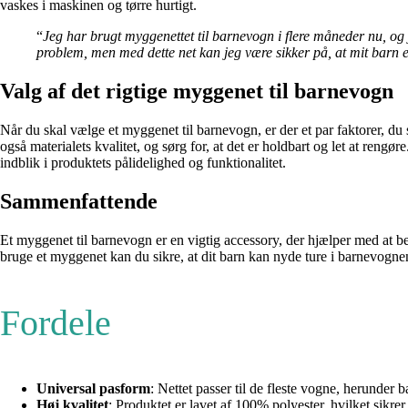
vaskes i maskinen og tørre hurtigt.
“
Jeg har brugt myggenettet til barnevogn i flere måneder nu, og j
problem, men med dette net kan jeg være sikker på, at mit barn er
Valg af det rigtige myggenet til barnevogn
Når du skal vælge et myggenet til barnevogn, er der et par faktorer, du
også materialets kvalitet, og sørg for, at det er holdbart og let at reng
indblik i produktets pålidelighed og funktionalitet.
Sammenfattende
Et myggenet til barnevogn er en vigtig accessory, der hjælper med at bes
bruge et myggenet kan du sikre, at dit barn kan nyde ture i barnevognen 
Fordele
Universal pasform
: Nettet passer til de fleste vogne, herunder
Høj kvalitet
: Produktet er lavet af 100% polyester, hvilket sikrer