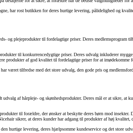
taljerne for at sikre, at forældre har de bedste valgmuligheder for at
, har rost butikken for deres hurtige levering, pålidelighed og kvalite
ds- og plejeprodukter til fordelagtige priser. Deres medlemsprogram tilb
produkter til konkurrencedygtige priser. Deres udvalg inkluderer mygg
ere produkter af god kvalitet til fordelagtige priser for at imødekomme
r været tilfredse med det store udvalg, den gode pris og medlemsfordele
t udvalg af hårpleje- og skønhedsprodukter. Deres mål er at sikre, at k
produkter til forældre, der ønsker at beskytte deres børn mod insekter
ehair sikrer, at deres kunder har adgang til produkter af høj kvalitet, 
den hurtige levering, deres hjælpsomme kundeservice og det store udvalg