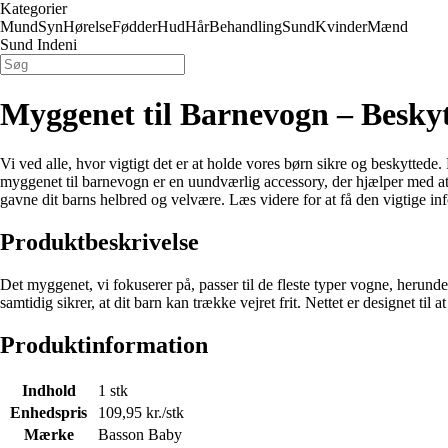
Kategorier
Mund
Syn
Hørelse
Fødder
Hud
Hår
Behandling
Sund
Kvinder
Mænd
Sund Indeni
Myggenet til Barnevogn – Beskyt
Vi ved alle, hvor vigtigt det er at holde vores børn sikre og beskyttede.
myggenet til barnevogn er en uundværlig accessory, der hjælper med at b
gavne dit barns helbred og velvære. Læs videre for at få den vigtige inf
Produktbeskrivelse
Det myggenet, vi fokuserer på, passer til de fleste typer vogne, herun
samtidig sikrer, at dit barn kan trække vejret frit. Nettet er designet til 
Produktinformation
Indhold
1 stk
Enhedspris
109,95 kr./stk
Mærke
Basson Baby