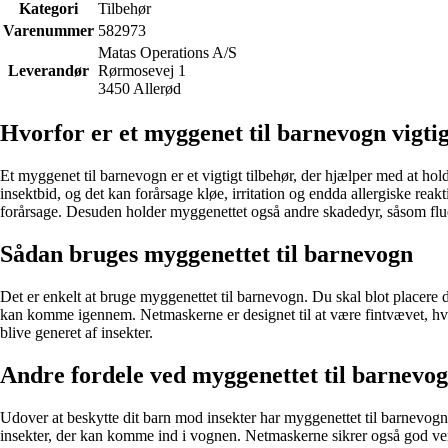
Kategori
Tilbehør
Varenummer
582973
Matas Operations A/S
Leverandør
Rørmosevej 1
3450 Allerød
Hvorfor er et myggenet til barnevogn vigti
Et myggenet til barnevogn er et vigtigt tilbehør, der hjælper med at ho
insektbid, og det kan forårsage kløe, irritation og endda allergiske reak
forårsage. Desuden holder myggenettet også andre skadedyr, såsom fluer
Sådan bruges myggenettet til barnevogn
Det er enkelt at bruge myggenettet til barnevogn. Du skal blot placere d
kan komme igennem. Netmaskerne er designet til at være fintvævet, hvil
blive generet af insekter.
Andre fordele ved myggenettet til barnevo
Udover at beskytte dit barn mod insekter har myggenettet til barnevogn 
insekter, der kan komme ind i vognen. Netmaskerne sikrer også god vent