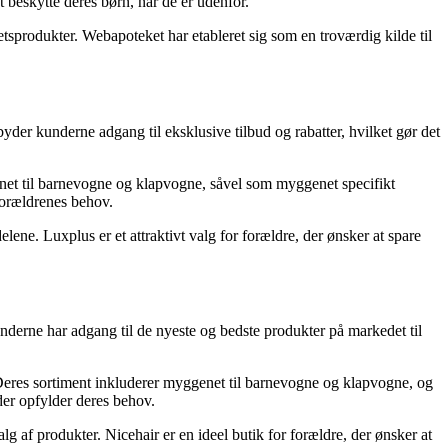
 beskytte deres børn, når de er udenfor.
tsprodukter. Webapoteket har etableret sig som en troværdig kilde til
yder kunderne adgang til eksklusive tilbud og rabatter, hvilket gør det
enet til barnevogne og klapvogne, såvel som myggenet specifikt
 forældrenes behov.
ne. Luxplus er et attraktivt valg for forældre, der ønsker at spare
underne har adgang til de nyeste og bedste produkter på markedet til
. Deres sortiment inkluderer myggenet til barnevogne og klapvogne, og
der opfylder deres behov.
 af produkter. Nicehair er en ideel butik for forældre, der ønsker at