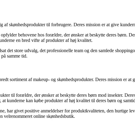
.
lg af skønhedsprodukter til forbrugere. Deres mission er at give kunder
 opfylder behovene hos forældre, der ønsker at beskytte deres børn. D
erne en bred vifte af produkter af høj kvalitet.
t det store udvalg, det professionelle team og den samlede shoppingopl
 på samme tid.
bredt sortiment af makeup- og skønhedsprodukter. Deres mission er at gø
ter til forældre, der ønsker at beskytte deres børn mod insekter. Der
at kunderne kan købe produkter af høj kvalitet til deres børn og samt
 har givet positive anmeldelser for produktkvaliteten, den hurtige lev
 en velrenommeret online skønhedsbutik.