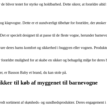
liver testet for styrke og holdbarhed. Dette sikrer, at forældre altid f
og klapvogne. Dette er et uundværligt tilbehør for forældre, der ønsker
 Det er specielt designet til at passe til de fleste vogne, herunder bar
evare deres barns komfort og sikkerhed i buggyen eller vognen. Produk
er forældre mulighed for at skabe en sikker og behagelig miljø for dere
er, er Basson Baby et brand, du kan stole på.
ikker til køb af myggenet til barnevogne
 bredt sortiment af skønheds- og sundhedsprodukter. Deres engagement i a