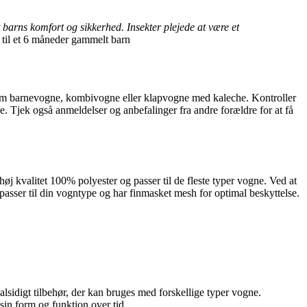
t barns komfort og sikkerhed. Insekter plejede at være et
 til et 6 måneder gammelt barn
 såsom barnevogne, kombivogne eller klapvogne med kaleche. Kontroller
ude. Tjek også anmeldelser og anbefalinger fra andre forældre for at få
høj kvalitet 100% polyester og passer til de fleste typer vogne. Ved at
 passer til din vogntype og har finmasket mesh for optimal beskyttelse.
lsidigt tilbehør, der kan bruges med forskellige typer vogne.
 sin form og funktion over tid.