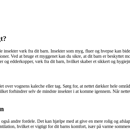
gt?
lde insekter væk fra dit barn. Insekter som myg, fluer og hvepse kan bi
tioner. Ved at bruge et myggenet kan du sikre, at dit barn er beskyttet m
 og edderkopper, væk fra dit barn, hvilket skaber et sikkert og hygiejn
et over vognens kaleche eller tag. Sørg for, at nettet dækker hele område
ket forhindrer selv de mindste insekter i at komme igennem. Når nettet
gn
også andre fordele. Det kan hjælpe med at give en mere rolig og afslappe
ilation, hvilket er vigtigt for dit barns komfort, især på varme sommer