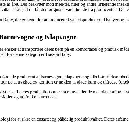
este af året. Det beskytter mod insekter, fluer og andre irriterende insekt
lket sikrer, at du får den originale vare direkte fra producenten. Dette 
 Baby, der er kendt for at producere kvalitetsprodukter til babyer og b
l Barnevogne og Klapvogne
ønsker at transportere deres børn på en komfortabel og praktisk måde. 
den for denne kategori er Basson Baby.
 førende producent af barnevogne, klapvogne og tilbehør. Virksomheden h
or på at tryghed og komfort er nøglen til glade børn og tilfredse foræl
telse. I deres produktionsprocesser anvender de materialer af høj kval
killer sig ud fra konkurrencen.
i for at sikre en ensartet og pålidelig produktkvalitet. Deres erfarne