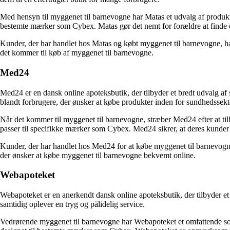
Med hensyn til myggenet til barnevogne har Matas et udvalg af produkte
bestemte mærker som Cybex. Matas gør det nemt for forældre at finde det
Kunder, der har handlet hos Matas og købt myggenet til barnevogne, ha
det kommer til køb af myggenet til barnevogne.
Med24
Med24 er en dansk online apoteksbutik, der tilbyder et bredt udvalg af
blandt forbrugere, der ønsker at købe produkter inden for sundhedssekt
Når det kommer til myggenet til barnevogne, stræber Med24 efter at til
passer til specifikke mærker som Cybex. Med24 sikrer, at deres kunder f
Kunder, der har handlet hos Med24 for at købe myggenet til barnevogne,
der ønsker at købe myggenet til barnevogne bekvemt online.
Webapoteket
Webapoteket er en anerkendt dansk online apoteksbutik, der tilbyder et 
samtidig oplever en tryg og pålidelig service.
Vedrørende myggenet til barnevogne har Webapoteket et omfattende sort