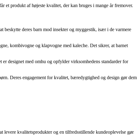
år et produkt af højeste kvalitet, der kan bruges i mange år fremover.
 at beskytte deres barn mod insekter og myggestik, især i de varmere
nevogne, kombivogne og klapvogne med kaleche. Det sikrer, at barnet
tet er designet med omhu og opfylder virksomhedens standarder for
s børn. Deres engagement for kvalitet, bæredygtighed og design gør dem
t levere kvalitetsprodukter og en tilfredsstillende kundeoplevelse gør