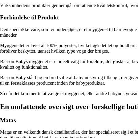
Virksomhedens produkter gennemgår omfattende kvalitetskontrol, hvor de b
Forbindelse til Produkt
Den specifikke vare, som vi undersøger, er et myggenet til barnevogne 
måneder.
Myggenettet er lavet af 100% polyester, hvilket gør det let og holdbart.
forbliver beskyttet, uanset hvilken type vogn der bruges.
Basson Babys myggenet er et ideelt valg for forældre, der ønsker at b
kvalitet og funktionalitet.
Basson Baby står bag en bred vifte af baby udstyr og tilbehør, der giv
til en førsteklasses producent inden for babyprodukter.
Så når det kommer til at vælge et myggenet, eller andre babyudstyrsvar
En omfattende oversigt over forskellige but
Matas
Matas er en velkendt dansk detailhandler, der har specialiseret sig i et
dem til en eftertragtet butik for mange forbrugere.