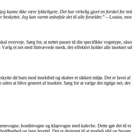
eg kunne ikke være lykkeligere. Det har virkelig gjort en forskel for mi
 beskyttet. Jeg kan varmt anbefale det til alle forældre.
” – Louise, mor
 skal overveje. Sørg for, at nettet passer til din specifikke vogntype,
øre. Vælg et net med fintvævede mesh, der effektivt holder alle insekter 
kytte dit barn mod insektbid og skaber et sikkert miljø. Det er lavet af 
uden at blive generet af insekter. Sørg for at vælge det rigtige net, der
 barnevogne, kombivogne og klapvogne med kaleche. Dette gør det til et a
 holdbarhed og lang levetid. Det er designet til at modstå slid og bevare