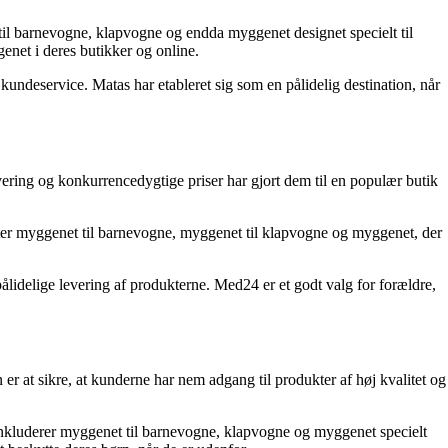
til barnevogne, klapvogne og endda myggenet designet specielt til
enet i deres butikker og online.
ndeservice. Matas har etableret sig som en pålidelig destination, når
ering og konkurrencedygtige priser har gjort dem til en populær butik
atter myggenet til barnevogne, myggenet til klapvogne og myggenet, der
lidelige levering af produkterne. Med24 er et godt valg for forældre,
r at sikre, at kunderne har nem adgang til produkter af høj kvalitet og
inkluderer myggenet til barnevogne, klapvogne og myggenet specielt