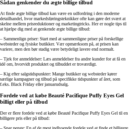
Sådan genkender du ægte billige tilbud
At finde ægte billige tilbud kan være en udfordring i den moderne
detailhandel, hvor markedsføringsteknikker ofte kan gøre det svært at
skelne mellem prisreduktioner og marketingtricks. Her er nogle tips til
at hjælpe dig med at genkende ægte billige tilbud:
– Sammenlign priser: Start med at sammenligne priser på forskellige
websteder og fysiske butikker. Vær opmærksom på, at prisen kan
variere, men den bør stadig være betydeligt lavere end normalt.
– Tjek for anmeldelser: Læs anmeldelser fra andre kunder for at få en
idé om, hvorvidt produktet og tilbuddet er troværdigt.
– Kig efter salgstidspunkter: Mange butikker og websteder kører
særlige kampagner og tilbud på specifikke tidspunkter af året, som
f.eks. Black Friday eller januarudsalg.
Fordele ved at købe Beauté Pacifique Puffy Eyes Gel
billigt eller på tilbud
Der er flere fordele ved at købe Beauté Pacifique Puffy Eyes Gel til en
billigere pris eller på tilbud:
– Spar penge: En af de mest indlysende fordele ved at finde et billigere