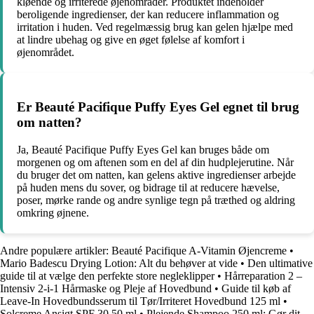
kløende og irriterede øjenområder. Produktet indeholder
beroligende ingredienser, der kan reducere inflammation og
irritation i huden. Ved regelmæssig brug kan gelen hjælpe med
at lindre ubehag og give en øget følelse af komfort i
øjenområdet.
Er Beauté Pacifique Puffy Eyes Gel egnet til brug
om natten?
Ja, Beauté Pacifique Puffy Eyes Gel kan bruges både om
morgenen og om aftenen som en del af din hudplejerutine. Når
du bruger det om natten, kan gelens aktive ingredienser arbejde
på huden mens du sover, og bidrage til at reducere hævelse,
poser, mørke rande og andre synlige tegn på træthed og aldring
omkring øjnene.
Andre populære artikler:
Beauté Pacifique A-Vitamin Øjencreme
•
Mario Badescu Drying Lotion: Alt du behøver at vide
•
Den ultimative
guide til at vælge den perfekte store negleklipper
•
Hårreparation 2 –
Intensiv 2-i-1 Hårmaske og Pleje af Hovedbund
•
Guide til køb af
Leave-In Hovedbundsserum til Tør/Irriteret Hovedbund 125 ml
•
Solcreme Ansigt SPF 30 50 ml
•
Plejende Shampoo 250 ml: Gør dit