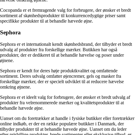
Cocopanda er et fremragende valg for forbrugere, der ønsker et bredt
sortiment af skønhedsprodukter til konkurrencedygtige priser samt
specifikke produkter til at behandle hævede øjne.
Sephora
Sephora er et internationalt kendt skønhedsbrand, der tilbyder et bredt
udvalg af produkter fra forskellige mærker. Butikken har også
produkter, der er dedikeret til at behandle hævelse og poser under
øjnene.
Sephora er kendt for deres høje produktkvalitet og omfattende
sortiment. Deres udvalg omfatter øjencremer, gels og masker fra
forskellige mærker, der er specielt udviklet til at reducere hævelse
omkring øjnene.
Sephora er et ideelt valg for forbrugere, der ønsker et bredt udvalg af
produkter fra velrenommerede mærker og kvalitetsprodukter til at
behandle hævede øjne.
Uanset om du foretrækker at handle i fysiske butikker eller foretrækker
online indkøb, er der en række populære butikker i Danmark, der
tilbyder produkter til at behandle hævede øjne. Uanset om du leder
efter prisbillige produkter, brede sortimenter eller eksklusive tilbud, er