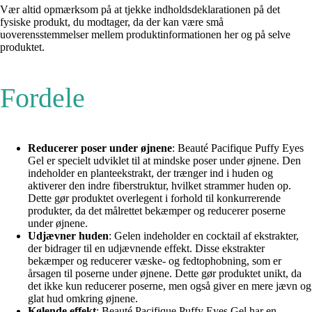
Vær altid opmærksom på at tjekke indholdsdeklarationen på det
fysiske produkt, du modtager, da der kan være små
uoverensstemmelser mellem produktinformationen her og på selve
produktet.
Fordele
Reducerer poser under øjnene
: Beauté Pacifique Puffy Eyes
Gel er specielt udviklet til at mindske poser under øjnene. Den
indeholder en planteekstrakt, der trænger ind i huden og
aktiverer den indre fiberstruktur, hvilket strammer huden op.
Dette gør produktet overlegent i forhold til konkurrerende
produkter, da det målrettet bekæmper og reducerer poserne
under øjnene.
Udjævner huden
: Gelen indeholder en cocktail af ekstrakter,
der bidrager til en udjævnende effekt. Disse ekstrakter
bekæmper og reducerer væske- og fedtophobning, som er
årsagen til poserne under øjnene. Dette gør produktet unikt, da
det ikke kun reducerer poserne, men også giver en mere jævn og
glat hud omkring øjnene.
Kølende effekt
: Beauté Pacifique Puffy Eyes Gel har en