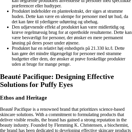
kan begrænse produktets anvendelse til personer med specifikke
præferencer eller hudtyper.
Produktet indeholder en planteekstrakt, der siges at stramme
huden. Dette kan være en ulempe for personer med tør hud, da
det kan føre til yderligere udtørring og ubehag.
Den udjævnende effekt af produktet kan være midlertidig og
kræve regelmæssig brug for at opretholde resultaterne. Dette kan
være besværligt for personer, der ønsker en mere permanent
løsning på deres poser under øjnene.
Produktet har en relativt høj enhedspris på 21.330 kr./l. Dette
kan gøre det mindre tilgængeligt for personer med stramme
budgetter eller dem, der ønsker at prøve forskellige produkter
uden at bruge for mange penge.
Beauté Pacifique: Designing Effective
Solutions for Puffy Eyes
Ethos and Heritage
Beauté Pacifique is a renowned brand that prioritizes science-based
skincare solutions. With a commitment to formulating products that
deliver visible results, the brand has gained a strong reputation in the
beauty industry. Founded by Flemming K. Christensen, a biochemist,
the brand has been dedicated to developing effective skincare products