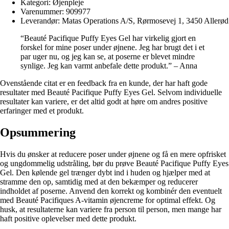
Kategori: Øjenpleje
Varenummer: 909977
Leverandør: Matas Operations A/S, Rørmosevej 1, 3450 Allerød
“Beauté Pacifique Puffy Eyes Gel har virkelig gjort en
forskel for mine poser under øjnene. Jeg har brugt det i et
par uger nu, og jeg kan se, at poserne er blevet mindre
synlige. Jeg kan varmt anbefale dette produkt.” – Anna
Ovenstående citat er en feedback fra en kunde, der har haft gode
resultater med Beauté Pacifique Puffy Eyes Gel. Selvom individuelle
resultater kan variere, er det altid godt at høre om andres positive
erfaringer med et produkt.
Opsummering
Hvis du ønsker at reducere poser under øjnene og få en mere opfrisket
og ungdommelig udstråling, bør du prøve Beauté Pacifique Puffy Eyes
Gel. Den kølende gel trænger dybt ind i huden og hjælper med at
stramme den op, samtidig med at den bekæmper og reducerer
indholdet af poserne. Anvend den korrekt og kombinér den eventuelt
med Beauté Pacifiques A-vitamin øjencreme for optimal effekt. Og
husk, at resultaterne kan variere fra person til person, men mange har
haft positive oplevelser med dette produkt.