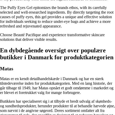
The Puffy Eyes Gel epitomizes the brands ethos, with its carefully
selected and well-researched ingredients. By directly targeting the root
causes of puffy eyes, this gel provides a unique and effective solution
for individuals seeking to reduce under-eye bags and achieve a more
refreshed and rejuvenated appearance.
Choose Beauté Pacifique and experience transformative skincare
solutions that deliver visible results.
En dybdegående oversigt over populære
butikker i Danmark for produktkategorien
Matas
Matas er en kendt detailhandelskæde i Danmark og har en stærk
tilstedeværelse inden for produktkategorien. Med en lang historie, der
går tilbage til 1949, har Matas opnået et godt omdømme i markedet og
er blevet et foretrukket valg for mange forbrugere.
Butikken har specialiseret sig i at tilbyde et bredt udvalg af skønheds-
og sundhedsprodukter, herunder produkter til at behandle hævede øjne,
som nævnt i de angivne søgeord. Deres sortiment omfatter alt fra