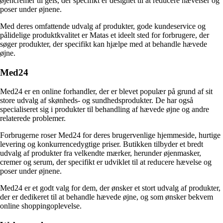
øjencremer til gels, der specifikt er designet til at reducere hævelser og
poser under øjnene.
Med deres omfattende udvalg af produkter, gode kundeservice og
pålidelige produktkvalitet er Matas et ideelt sted for forbrugere, der
søger produkter, der specifikt kan hjælpe med at behandle hævede
øjne.
Med24
Med24 er en online forhandler, der er blevet populær på grund af sit
store udvalg af skønheds- og sundhedsprodukter. De har også
specialiseret sig i produkter til behandling af hævede øjne og andre
relaterede problemer.
Forbrugerne roser Med24 for deres brugervenlige hjemmeside, hurtige
levering og konkurrencedygtige priser. Butikken tilbyder et bredt
udvalg af produkter fra velkendte mærker, herunder øjenmasker,
cremer og serum, der specifikt er udviklet til at reducere hævelse og
poser under øjnene.
Med24 er et godt valg for dem, der ønsker et stort udvalg af produkter,
der er dedikeret til at behandle hævede øjne, og som ønsker bekvem
online shoppingoplevelse.