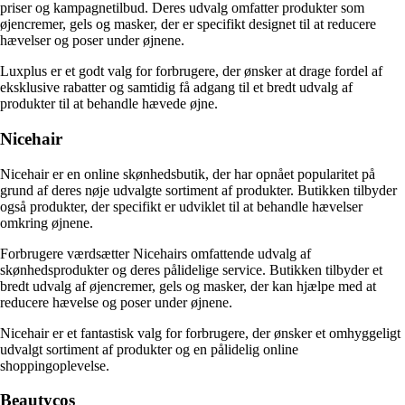
priser og kampagnetilbud. Deres udvalg omfatter produkter som
øjencremer, gels og masker, der er specifikt designet til at reducere
hævelser og poser under øjnene.
Luxplus er et godt valg for forbrugere, der ønsker at drage fordel af
eksklusive rabatter og samtidig få adgang til et bredt udvalg af
produkter til at behandle hævede øjne.
Nicehair
Nicehair er en online skønhedsbutik, der har opnået popularitet på
grund af deres nøje udvalgte sortiment af produkter. Butikken tilbyder
også produkter, der specifikt er udviklet til at behandle hævelser
omkring øjnene.
Forbrugere værdsætter Nicehairs omfattende udvalg af
skønhedsprodukter og deres pålidelige service. Butikken tilbyder et
bredt udvalg af øjencremer, gels og masker, der kan hjælpe med at
reducere hævelse og poser under øjnene.
Nicehair er et fantastisk valg for forbrugere, der ønsker et omhyggeligt
udvalgt sortiment af produkter og en pålidelig online
shoppingoplevelse.
Beautycos