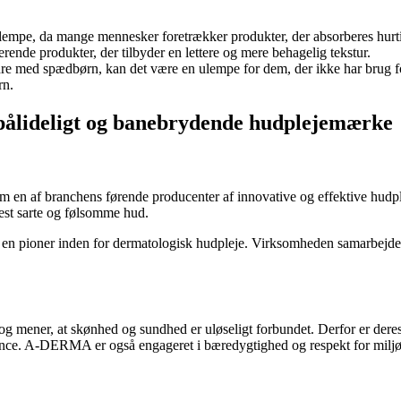
lempe, da mange mennesker foretrækker produkter, der absorberes hurtigt
ende produkter, der tilbyder en lettere og mere behagelig tekstur.
re med spædbørn, kan det være en ulempe for dem, der ikke har brug for 
rn.
ålideligt og banebrydende hudplejemærke
en af ​​branchens førende producenter af innovative og effektive hudpl
 mest sarte og følsomme hud.
en pioner inden for dermatologisk hudpleje. Virksomheden samarbejder t
e og mener, at skønhed og sundhed er uløseligt forbundet. Derfor er dere
lance. A-DERMA er også engageret i bæredygtighed og respekt for miljø