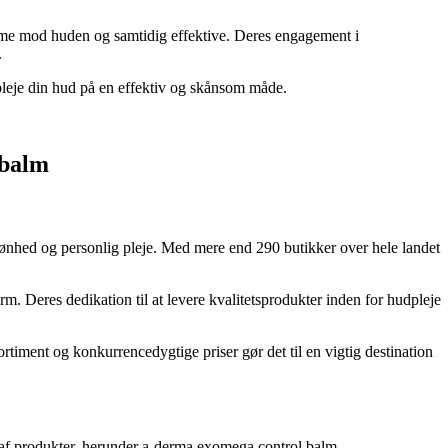
mme mod huden og samtidig effektive. Deres engagement i
.
eje din hud på en effektiv og skånsom måde.
 balm
skønhed og personlig pleje. Med mere end 290 butikker over hele landet
. Deres dedikation til at levere kvalitetsprodukter inden for hudpleje
ortiment og konkurrencedygtige priser gør det til en vigtig destination
g af produkter, herunder a-derma exomega control balm.