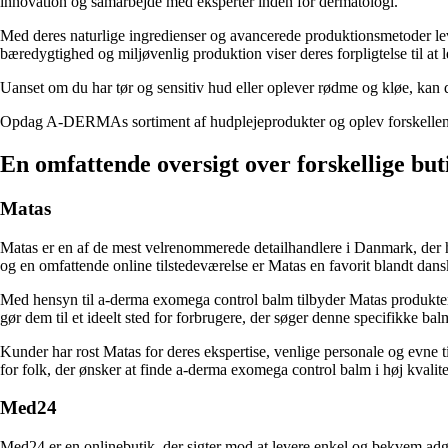
innovation og samarbejde med eksperter inden for dermatologi.
Med deres naturlige ingredienser og avancerede produktionsmetoder l
bæredygtighed og miljøvenlig produktion viser deres forpligtelse til at
Uanset om du har tør og sensitiv hud eller oplever rødme og kløe, 
Opdag A-DERMAs sortiment af hudplejeprodukter og oplev forskellen 
En omfattende oversigt over forskellige bu
Matas
Matas er en af de mest velrenommerede detailhandlere i Danmark, der ha
og en omfattende online tilstedeværelse er Matas en favorit blandt dans
Med hensyn til a-derma exomega control balm tilbyder Matas produkter fr
gør dem til et ideelt sted for forbrugere, der søger denne specifikke bal
Kunder har rost Matas for deres ekspertise, venlige personale og evne til
for folk, der ønsker at finde a-derma exomega control balm i høj kvalite
Med24
Med24 er en onlinebutik, der sigter mod at levere enkel og bekvem adg