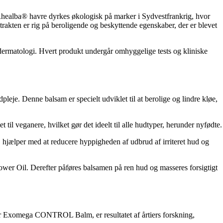
Rhealba® havre dyrkes økologisk på marker i Sydvestfrankrig, hvor
strakten er rig på beroligende og beskyttende egenskaber, der er blevet
dermatologi. Hvert produkt undergår omhyggelige tests og kliniske
. Denne balsam er specielt udviklet til at berolige og lindre kløe,
eganere, hvilket gør det ideelt til alle hudtyper, herunder nyfødte.
, hjælper med at reducere hyppigheden af udbrud af irriteret hud og
l. Derefter påføres balsamen på ren hud og masseres forsigtigt
r Exomega CONTROL Balm, er resultatet af årtiers forskning,