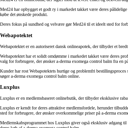
Med24 har opbygget et godt ry i markedet takket være deres pålidelige
købe det ønskede produkt.
Deres fokus på sundhed og velvære gør Med24 til et ideelt sted for f
Webapotektet
Webapotektet er en autoriseret dansk onlineapotek, der tilbyder et br
Webapotektet har et solidt omdømme i markedet takket være deres profess
valg for forbrugere, der ønsker a-derma exomega control balm fra en pål
Kunder har rost Webapotektets hurtige og problemfri bestillingsproces sa
søger a-derma exomega control balm online.
Luxplus
Luxplus er en medlemsbaseret onlinebutik, der tilbyder eksklusive rab
Luxplus er kendt for deres attraktive medlemsfordele, herunder tilbudde
sted for forbrugere, der ønsker overkommelige priser på a-derma exom
Medlemskabsprogrammet hos Luxplus giver også eksklusiv adgang til kam
deres køb af a-derma exomega control balm.