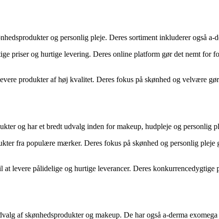
skønhedsprodukter og personlig pleje. Deres sortiment inkluderer også 
ige priser og hurtige levering. Deres online platform gør det nemt for
t levere produkter af høj kvalitet. Deres fokus på skønhed og velvære gø
dukter og har et bredt udvalg inden for makeup, hudpleje og personlig 
ukter fra populære mærker. Deres fokus på skønhed og personlig pleje gø
at levere pålidelige og hurtige leverancer. Deres konkurrencedygtige pri
udvalg af skønhedsprodukter og makeup. De har også a-derma exomega c