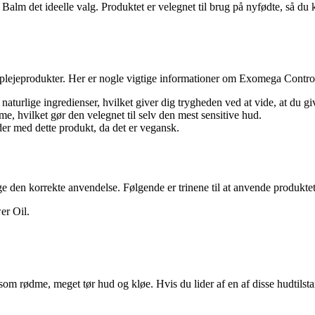
alm det ideelle valg. Produktet er velegnet til brug på nyfødte, så du k
hudplejeprodukter. Her er nogle vigtige informationer om Exomega Contr
aturlige ingredienser, hvilket giver dig trygheden ved at vide, at du gi
 hvilket gør den velegnet til selv den mest sensitive hud.
der med dette produkt, da det er vegansk.
ge den korrekte anvendelse. Følgende er trinene til at anvende produktet
r Oil.
m rødme, meget tør hud og kløe. Hvis du lider af en af disse hudtilsta