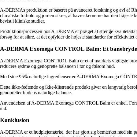
A-DERMAs produktion er baseret på avanceret forskning og avl af Rhe
climatiske forhold og jorden sikrer, at havreakernerne har den højeste k
bevist i kliniske studier.
Produktionsprocessen hos A-DERMA er præget af strenge kvalitetsstand
forsøg for at sikre, at det opfylder de højeste standarder for effektivitet 
A-DERMA Exomega CONTROL Balm: Et banebryden
A-DERMA Exomega CONTROL Balm er et af mærkets vigtigste produkter og
reducere rødme og genoprette balancen i tør og følsom hud.
Med sine 95% naturlige ingredienser er A-DERMA Exomega CONTROL Balm
Dette ikke-fedtende og ikke-klistrende produkt giver en langvarig bero
genopretter hudens naturlige balance.
Anvendelsen af A-DERMA Exomega CONTROL Balm er enkel. Først ren
ind.
Konklusion
A-DERMA er et hudplejemærke, der har gjort sig bemærket med sin pa