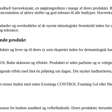
alba® havreekstrakt, en nøgleingrediens i mange af deres produkter. 
oncentration af aktive stoffer og god tolerans til alle hudtyper. Havreek
arder og overholdelse af de nyeste teknologiske fremskridt inden for 
og tolerance.
de produkt
 lever op til deres ry som eksperter inden for dermatologisk hudpleje
 skånsom og effektiv. Produktet er uden parfume og er velegnet til v
ligende effekt med blot én påføring om dagen. Det styrker hudbarrieren
ses huden med enten Exomega CONTROL Foaming Gel eller Shower Oi
ssion for hudens sundhed og velbefindende. Deres produkter, herunde