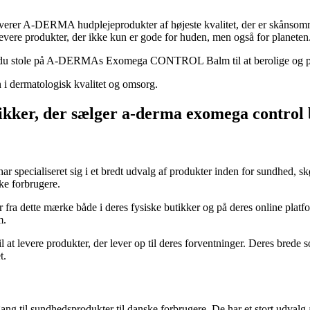
everer A-DERMA hudplejeprodukter af højeste kvalitet, der er skånso
 levere produkter, der ikke kun er gode for huden, men også for planeten
kan du stole på A-DERMAs Exomega CONTROL Balm til at berolige og pl
i dermatologisk kvalitet og omsorg.
tikker, der sælger a-derma exomega control
r specialiseret sig i et bredt udvalg af produkter inden for sundhed, 
ke forbrugere.
a dette mærke både i deres fysiske butikker og på deres online platform
m.
 at levere produkter, der lever op til deres forventninger. Deres brede s
t.
ang til sundhedsprodukter til danske forbrugere. De har et stort udval