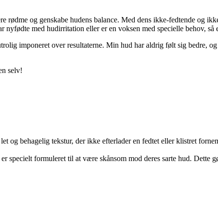
cere rødme og genskabe hudens balance. Med dens ikke-fedtende og ikke-
 nyfødte med hudirritation eller er en voksen med specielle behov, så 
rolig imponeret over resultaterne. Min hud har aldrig følt sig bedre, og 
n selv!
et og behagelig tekstur, der ikke efterlader en fedtet eller klistret fo
 er specielt formuleret til at være skånsom mod deres sarte hud. Dette gør