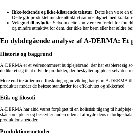
Ikke-fedtende og ikke-klistrende tekstur
: Dette kan være en u
Dette gør produktet mindre attraktivt sammenlignet med konkurrer
Velegnet til nyfødte
: Selvom dette kan være en fordel for foræld
og mindre attraktivt for dem, der ikke har børn eller har ældre bø
En dybdegående analyse af A-DERMA: Et p
Historie og baggrund
A-DERMA er et velrenommeret hudplejebrand, der har etableret sig som 
dedikeret sig til at udvikle produkter, der beskytter og plejer selv den
Mere end tre årtier med forskning og udvikling har gjort A-DERMA til 
produkter møder de højeste standarder for effektivitet og sikkerhed.
Etik og filosofi
A-DERMA har altid været forpligtet til en holistisk tilgang til hudplej
skånsomt plejer og beskytter huden uden at afbryde dens naturlige ba
produktionsmetoder.
Produktionsmetoder