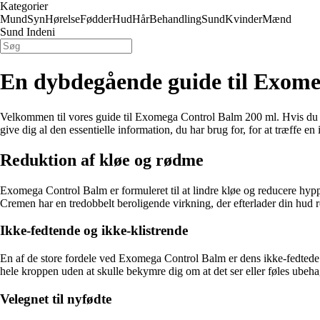
Kategorier
Mund
Syn
Hørelse
Fødder
Hud
Hår
Behandling
Sund
Kvinder
Mænd
Sund Indeni
En dybdegående guide til Exome
Velkommen til vores guide til Exomega Control Balm 200 ml. Hvis du lede
give dig al den essentielle information, du har brug for, for at træffe en
Reduktion af kløe og rødme
Exomega Control Balm er formuleret til at lindre kløe og reducere hypp
Cremen har en tredobbelt beroligende virkning, der efterlader din hud 
Ikke-fedtende og ikke-klistrende
En af de store fordele ved Exomega Control Balm er dens ikke-fedtede o
hele kroppen uden at skulle bekymre dig om at det ser eller føles ubeha
Velegnet til nyfødte