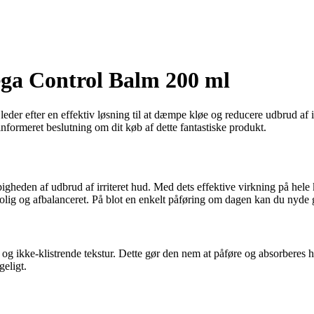
ga Control Balm 200 ml
r efter en effektiv løsning til at dæmpe kløe og reducere udbrud af irri
 informeret beslutning om dit køb af dette fantastiske produkt.
igheden af udbrud af irriteret hud. Med dets effektive virkning på hele
rolig og afbalanceret. På blot en enkelt påføring om dagen kan du nyde 
g ikke-klistrende tekstur. Dette gør den nem at påføre og absorberes hu
geligt.