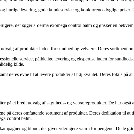
 og hurtige levering, gode kundeservice og konkurrencedygtige priser. 
orbrugere, der søger a-derma exomega control balm og ønsker en bekvem
edt udvalg af produkter inden for sundhed og velvære. Deres sortiment 
ionelle service, pålidelige levering og ekspertise inden for sundhedsomr
idelig kilde.
mt deres evne til at levere produkter af høj kvalitet. Deres fokus på at 
atter på et bredt udvalg af skønheds- og velværeprodukter. De har også
ne på deres omfattende sortiment af produkter. Deres dedikation til at 
ega control balm.
pagner og tilbud, der giver yderligere værdi for pengene. Dette gør de