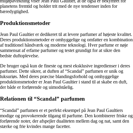
miljøpåvirkning viser Jean Paul Gaultier, at de også er bekymret for
planetens fremtid og holder trit med de nye tendenser inden for
bæredygtighed.
Produktionsmetoder
Jean Paul Gaultier er dedikeret til at levere parfumer af højeste kvalitet.
Deres produktionsmetoder er omhyggelige og omfatter en kombination
af traditionel håndværk og moderne teknologi. Hver parfume er nøje
sammensat af erfarne parfumer og testet grundigt for at sikre den
bedste duftoplevelse.
De bruger også kun de fineste og mest eksklusive ingredienser i deres
parfumer. Dette sikrer, at duften af “Scandal” parfumen er unik og
luksuriøs. Med deres præcise blandingsforhold og omhyggelige
produktionsmetoder er Jean Paul Gaultier i stand til at skabe en duft,
der både er forførende og uimodståelig.
Relationen til “Scandal” parfumen
“Scandal” parfumen er et perfekt eksempel på Jean Paul Gaultiers
modige og provokerende tilgang til parfume. Den kombinerer friske og
forførende noter, der afspejler dualiteten mellem dag og nat, samt den
stærke og frie kvindes mange facetter.