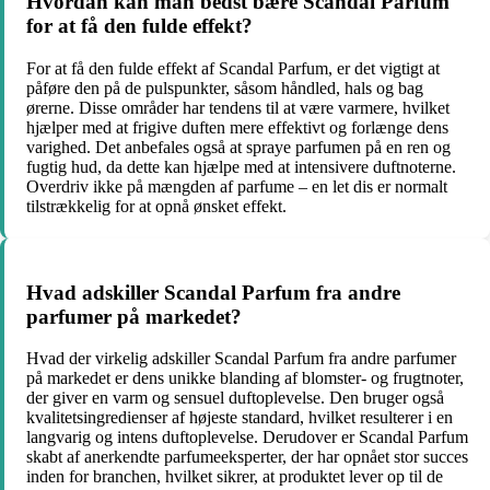
Hvordan kan man bedst bære Scandal Parfum
for at få den fulde effekt?
For at få den fulde effekt af Scandal Parfum, er det vigtigt at
påføre den på de pulspunkter, såsom håndled, hals og bag
ørerne. Disse områder har tendens til at være varmere, hvilket
hjælper med at frigive duften mere effektivt og forlænge dens
varighed. Det anbefales også at spraye parfumen på en ren og
fugtig hud, da dette kan hjælpe med at intensivere duftnoterne.
Overdriv ikke på mængden af parfume – en let dis er normalt
tilstrækkelig for at opnå ønsket effekt.
Hvad adskiller Scandal Parfum fra andre
parfumer på markedet?
Hvad der virkelig adskiller Scandal Parfum fra andre parfumer
på markedet er dens unikke blanding af blomster- og frugtnoter,
der giver en varm og sensuel duftoplevelse. Den bruger også
kvalitetsingredienser af højeste standard, hvilket resulterer i en
langvarig og intens duftoplevelse. Derudover er Scandal Parfum
skabt af anerkendte parfumeeksperter, der har opnået stor succes
inden for branchen, hvilket sikrer, at produktet lever op til de