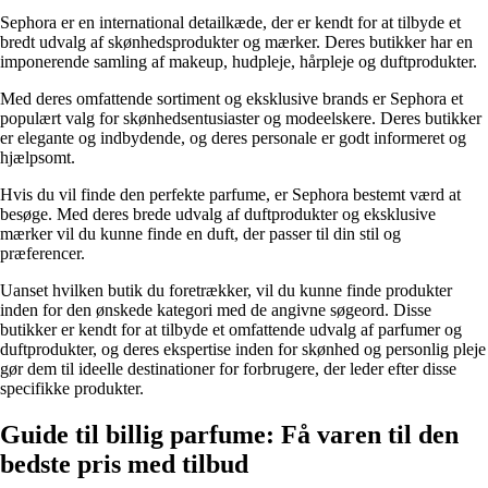
Sephora er en international detailkæde, der er kendt for at tilbyde et
bredt udvalg af skønhedsprodukter og mærker. Deres butikker har en
imponerende samling af makeup, hudpleje, hårpleje og duftprodukter.
Med deres omfattende sortiment og eksklusive brands er Sephora et
populært valg for skønhedsentusiaster og modeelskere. Deres butikker
er elegante og indbydende, og deres personale er godt informeret og
hjælpsomt.
Hvis du vil finde den perfekte parfume, er Sephora bestemt værd at
besøge. Med deres brede udvalg af duftprodukter og eksklusive
mærker vil du kunne finde en duft, der passer til din stil og
præferencer.
Uanset hvilken butik du foretrækker, vil du kunne finde produkter
inden for den ønskede kategori med de angivne søgeord. Disse
butikker er kendt for at tilbyde et omfattende udvalg af parfumer og
duftprodukter, og deres ekspertise inden for skønhed og personlig pleje
gør dem til ideelle destinationer for forbrugere, der leder efter disse
specifikke produkter.
Guide til billig parfume: Få varen til den
bedste pris med tilbud