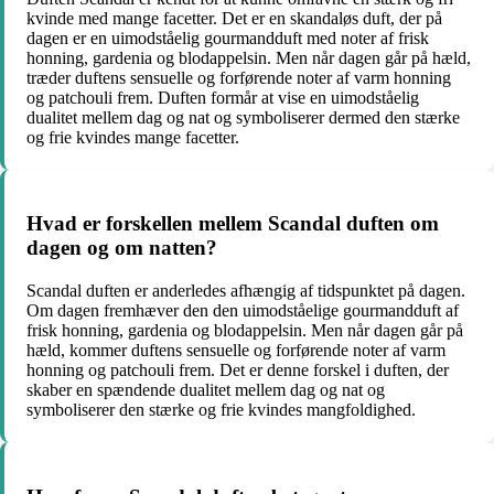
kvinde med mange facetter. Det er en skandaløs duft, der på
dagen er en uimodståelig gourmandduft med noter af frisk
honning, gardenia og blodappelsin. Men når dagen går på hæld,
træder duftens sensuelle og forførende noter af varm honning
og patchouli frem. Duften formår at vise en uimodståelig
dualitet mellem dag og nat og symboliserer dermed den stærke
og frie kvindes mange facetter.
Hvad er forskellen mellem Scandal duften om
dagen og om natten?
Scandal duften er anderledes afhængig af tidspunktet på dagen.
Om dagen fremhæver den den uimodståelige gourmandduft af
frisk honning, gardenia og blodappelsin. Men når dagen går på
hæld, kommer duftens sensuelle og forførende noter af varm
honning og patchouli frem. Det er denne forskel i duften, der
skaber en spændende dualitet mellem dag og nat og
symboliserer den stærke og frie kvindes mangfoldighed.