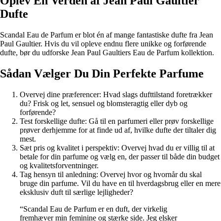
Oplev En Verden af Jean Paul Gaultier
Dufte
Scandal Eau de Parfum er blot én af mange fantastiske dufte fra Jean
Paul Gaultier. Hvis du vil opleve endnu flere unikke og forførende
dufte, bør du udforske Jean Paul Gaultiers Eau de Parfum kollektion.
Sådan Vælger Du Din Perfekte Parfume
Overvej dine præferencer: Hvad slags dufttilstand foretrækker
du? Frisk og let, sensuel og blomsteragtig eller dyb og
forførende?
Test forskellige dufte: Gå til en parfumeri eller prøv forskellige
prøver derhjemme for at finde ud af, hvilke dufte der tiltaler dig
mest.
Sæt pris og kvalitet i perspektiv: Overvej hvad du er villig til at
betale for din parfume og vælg en, der passer til både din budget
og kvalitetsforventninger.
Tag hensyn til anledning: Overvej hvor og hvornår du skal
bruge din parfume. Vil du have en til hverdagsbrug eller en mere
eksklusiv duft til særlige lejligheder?
“Scandal Eau de Parfum er en duft, der virkelig
fremhæver min feminine og stærke side. Jeg elsker