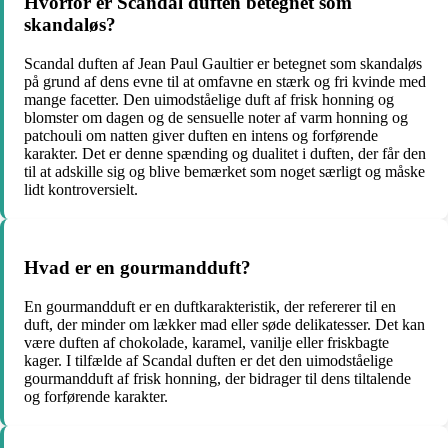
Hvorfor er Scandal duften betegnet som
skandaløs?
Scandal duften af Jean Paul Gaultier er betegnet som skandaløs
på grund af dens evne til at omfavne en stærk og fri kvinde med
mange facetter. Den uimodståelige duft af frisk honning og
blomster om dagen og de sensuelle noter af varm honning og
patchouli om natten giver duften en intens og forførende
karakter. Det er denne spænding og dualitet i duften, der får den
til at adskille sig og blive bemærket som noget særligt og måske
lidt kontroversielt.
Hvad er en gourmandduft?
En gourmandduft er en duftkarakteristik, der refererer til en
duft, der minder om lækker mad eller søde delikatesser. Det kan
være duften af chokolade, karamel, vanilje eller friskbagte
kager. I tilfælde af Scandal duften er det den uimodståelige
gourmandduft af frisk honning, der bidrager til dens tiltalende
og forførende karakter.