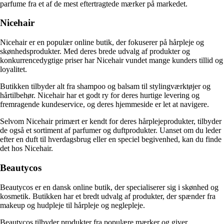
parfume fra et af de mest eftertragtede mærker på markedet.
Nicehair
Nicehair er en populær online butik, der fokuserer på hårpleje og
skønhedsprodukter. Med deres brede udvalg af produkter og
konkurrencedygtige priser har Nicehair vundet mange kunders tillid og
loyalitet.
Butikken tilbyder alt fra shampoo og balsam til stylingværktøjer og
hårtilbehør. Nicehair har et godt ry for deres hurtige levering og
fremragende kundeservice, og deres hjemmeside er let at navigere.
Selvom Nicehair primært er kendt for deres hårplejeprodukter, tilbyder
de også et sortiment af parfumer og duftprodukter. Uanset om du leder
efter en duft til hverdagsbrug eller en speciel begivenhed, kan du finde
det hos Nicehair.
Beautycos
Beautycos er en dansk online butik, der specialiserer sig i skønhed og
kosmetik. Butikken har et bredt udvalg af produkter, der spænder fra
makeup og hudpleje til hårpleje og neglepleje.
Beautycos tilbyder produkter fra populære mærker og giver