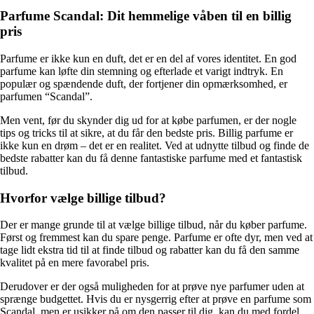
Parfume Scandal: Dit hemmelige våben til en billig
pris
Parfume er ikke kun en duft, det er en del af vores identitet. En god
parfume kan løfte din stemning og efterlade et varigt indtryk. En
populær og spændende duft, der fortjener din opmærksomhed, er
parfumen “Scandal”.
Men vent, før du skynder dig ud for at købe parfumen, er der nogle
tips og tricks til at sikre, at du får den bedste pris. Billig parfume er
ikke kun en drøm – det er en realitet. Ved at udnytte tilbud og finde de
bedste rabatter kan du få denne fantastiske parfume med et fantastisk
tilbud.
Hvorfor vælge billige tilbud?
Der er mange grunde til at vælge billige tilbud, når du køber parfume.
Først og fremmest kan du spare penge. Parfume er ofte dyr, men ved at
tage lidt ekstra tid til at finde tilbud og rabatter kan du få den samme
kvalitet på en mere favorabel pris.
Derudover er der også muligheden for at prøve nye parfumer uden at
sprænge budgettet. Hvis du er nysgerrig efter at prøve en parfume som
Scandal, men er usikker på om den passer til dig, kan du med fordel