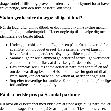
drage fordel af tilbud og prøve den uden at være bekymret for at have
spildt penge, hvis den ikke passer til din smag.
Sådan genkender du ægte billige tilbud?
Når du leder efter billige tilbud, er det vigtigt at kunne skelne mellem
ægte tilbud og marketingtricks. Her er nogle tip til at hjælpe dig med at
identificere de bedste tilbud:
Undersøg prishistorikken: Følg prisen på parfumen over tid for
at afgøre, om tilbuddet er reel. Hvis prisen er blevet kunstigt
hævet før tilbuddet, er det sandsynligvis ikke et godt tilbud.
Sammenlign priser: Sammenlign priser på forskellige websteder
eller butikker for at sikre, at du virkelig får den bedste pris.
Læs anmeldelser: Læs anmeldelser af parfumen for at få en idé
om dens værdi og kvalitet. Hvis tilbuddet ser for godt ud til at
være sandt, kan det være en indikation af, at der er noget galt.
Søg efter troværdige forhandlere: Køb din parfume fra pålidelige
forhandlere, der har et godt ry.
Få den bedste pris på Scandal parfume
Nu hvor du er bevæbnet med viden om at finde ægte billig parfume, er
det tid til at søge efter tilbud på Scandal parfume. Tjek tilbudsaviser,