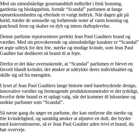
Med sin uimodståelige gourmandduft indhyllet i frisk honning,
gardenia og blodappelsin, formår “Scandal” parfumen at fange
opmærksomheden og efterlade et varigt indtryk. Når dagen går på
hæld, træder de sensuelle og forførende noter af varm honning og
patchouli frem og skaber en dyb og intens duftoplevelse.
Denne parfume repræsenterer perfekt Jean Paul Gaultiers brand og
værdier. Med sin provokerende og uimodståelige karakter er “Scandal”
et ægte udtryk for den frie, stærke og modige kvinde, som Jean Paul
Gaultier har dedikeret sit brand til at fejre.
Derfor er det ikke overraskende, at “Scandal” parfumen er blevet en
favorit blandt kvinder, der ønsker at udtrykke deres individualitet og
skille sig ud fra mængden.
I lyset af Jean Paul Gaultiers lange historie med banebrydende design,
innovative værdier og fremragende produktionsmetoder er det tydeligt,
hvorfor dette brand er et oplagt valg, når det kommer til luksuriøse og
unikke parfumer som “Scandal”.
Så næste gang du søger en parfume, der kan omfavne din stærke og
frie kvindelighed, og samtidig ønsker at afprøve en duft, der bryder
med konventionerne, så er Jean Paul Gaultier uden tvivl et brand, du
bør overveje.