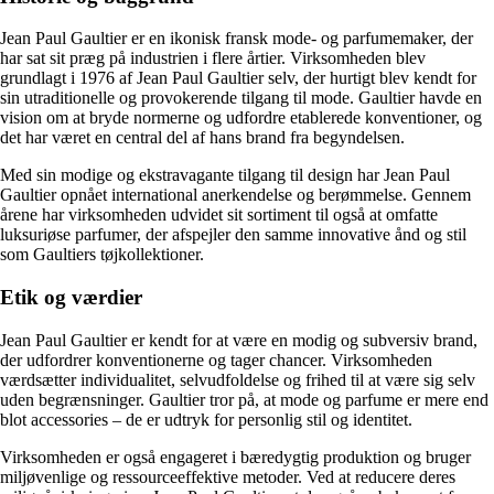
Jean Paul Gaultier er en ikonisk fransk mode- og parfumemaker, der
har sat sit præg på industrien i flere årtier. Virksomheden blev
grundlagt i 1976 af Jean Paul Gaultier selv, der hurtigt blev kendt for
sin utraditionelle og provokerende tilgang til mode. Gaultier havde en
vision om at bryde normerne og udfordre etablerede konventioner, og
det har været en central del af hans brand fra begyndelsen.
Med sin modige og ekstravagante tilgang til design har Jean Paul
Gaultier opnået international anerkendelse og berømmelse. Gennem
årene har virksomheden udvidet sit sortiment til også at omfatte
luksuriøse parfumer, der afspejler den samme innovative ånd og stil
som Gaultiers tøjkollektioner.
Etik og værdier
Jean Paul Gaultier er kendt for at være en modig og subversiv brand,
der udfordrer konventionerne og tager chancer. Virksomheden
værdsætter individualitet, selvudfoldelse og frihed til at være sig selv
uden begrænsninger. Gaultier tror på, at mode og parfume er mere end
blot accessories – de er udtryk for personlig stil og identitet.
Virksomheden er også engageret i bæredygtig produktion og bruger
miljøvenlige og ressourceeffektive metoder. Ved at reducere deres