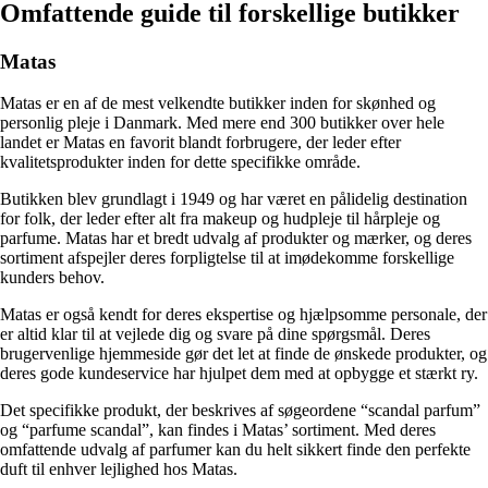
Omfattende guide til forskellige butikker
Matas
Matas er en af de mest velkendte butikker inden for skønhed og
personlig pleje i Danmark. Med mere end 300 butikker over hele
landet er Matas en favorit blandt forbrugere, der leder efter
kvalitetsprodukter inden for dette specifikke område.
Butikken blev grundlagt i 1949 og har været en pålidelig destination
for folk, der leder efter alt fra makeup og hudpleje til hårpleje og
parfume. Matas har et bredt udvalg af produkter og mærker, og deres
sortiment afspejler deres forpligtelse til at imødekomme forskellige
kunders behov.
Matas er også kendt for deres ekspertise og hjælpsomme personale, der
er altid klar til at vejlede dig og svare på dine spørgsmål. Deres
brugervenlige hjemmeside gør det let at finde de ønskede produkter, og
deres gode kundeservice har hjulpet dem med at opbygge et stærkt ry.
Det specifikke produkt, der beskrives af søgeordene “scandal parfum”
og “parfume scandal”, kan findes i Matas’ sortiment. Med deres
omfattende udvalg af parfumer kan du helt sikkert finde den perfekte
duft til enhver lejlighed hos Matas.