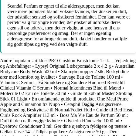
Scandal Parfum er egnet til alle aldersgrupper, men det kan
være mere populært blandt voksne kvinder, der ønsker en duft,
der udstråler sensuel og sofistikeret femininitet. Den kan være et
perfekt valg for yngre kvinder, der ønsker at udforske deres
egen stil og udtryk, men det er vigtigt at tage hensyn til ens
personlige præferencer og smag. Der er ingen egentlig
aldersgrænse for at bruge denne duft, da det handler om at føle
sig godt tilpas og tryg ved den valgte duft.
Andre populære artikler:
PRO Cushion Brush ionic 1 stk. – Vejledning
og Anbefalinger
•
Lypsyl Original Læbepomade 2 x 4,2 g
•
Australian
Bodycare Body Wash 500 ml
•
Skumørepropper 2 stk: Beskyt dine
ører med komfort og kvalitet
•
Sauvage Eau de Toilette 100 ml
•
Vitamin C Serum – Få Smukkere og Sundere Hud med Revitalift
Clinical Vitamin C Serum
•
Normal Inkontinens Bind til Mænd
•
Molecule 02 Eau de Toilette 30 ml
•
Guide til køb af Master Strobing
Stick 01 Light
•
En omfattende guide til produktet One Meal Prime
Apple and Cinnamon fra Nupo
•
Cetaphil Daglig Ansigtscreme –
Fugtighed og Beskyttelse til Normal/Fedtet Hud
•
Guide til Bed Head
Curls Rock Amplifier 113 ml
•
Boss Ma Vie Eau de Parfum 50 ml:
Duft til den uafhængige kvinde
•
Glycerin Håndsæbe 1000 ml
•
Eyebrow Conditioner 3 ml: Gør dine øjenbryn fyldigere og tættere
•
Gellak farve 14 – Tidløst populær
•
Ansigtscreme 50 g – Den