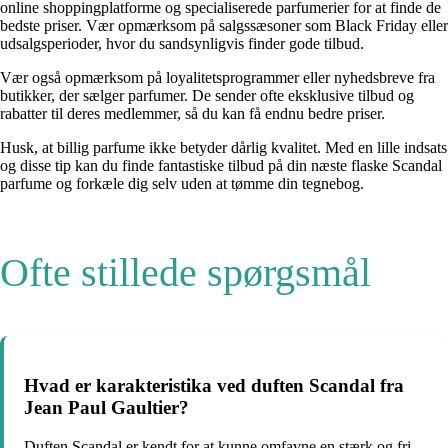
online shoppingplatforme og specialiserede parfumerier for at finde de
bedste priser. Vær opmærksom på salgssæsoner som Black Friday eller
udsalgsperioder, hvor du sandsynligvis finder gode tilbud.
Vær også opmærksom på loyalitetsprogrammer eller nyhedsbreve fra
butikker, der sælger parfumer. De sender ofte eksklusive tilbud og
rabatter til deres medlemmer, så du kan få endnu bedre priser.
Husk, at billig parfume ikke betyder dårlig kvalitet. Med en lille indsats
og disse tip kan du finde fantastiske tilbud på din næste flaske Scandal
parfume og forkæle dig selv uden at tømme din tegnebog.
Ofte stillede spørgsmål
Hvad er karakteristika ved duften Scandal fra
Jean Paul Gaultier?
Duften Scandal er kendt for at kunne omfavne en stærk og fri