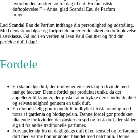
hvordan den ændrer sig fra dag til nat. En fantastisk
duftoplevelse!” – Anna, glad Scandal Eau de Parfum
bruger
Lad Scandal Eau de Parfum indfange din personlighed og udstråling.
Med dens skandaløse og forførende noter er du sikret en duftoplevelse
i særklasse. Gå ind i en verden af Jean Paul Gaultier og find din
perfekte duft i dag!
Fordele
En skandaløs duft, der omfavner en stærk og fri kvinde med
mange facetter. Denne fordel gør produktet unikt, da det
appellerer til kvinder, der ønsker at udtrykke deres individualitet
og selvstændighed gennem en unik duft.
En uimodståelig gourmandduft, indhyllet i frisk honning med
noter af gardenia og blodappelsin. Denne fordel gør produktet
tiltalende for kvinder, der ønsker en sød og frisk duft, der skiller
sig ud fra andre traditionelle parfumer.
Forvandler sig fra en dagligdags duft til en sensuel og forførende
duft med varme honningnoter blandet med patchouli. Denne