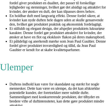
fordel giver produktet en dualitet, der passer til forskellige
lejligheder og stemninger, hvilket gør det alsidigt og attraktivt for
kvinder, der ønsker en duft, der kan tilpasses deres behov.
En holdbar duft med langvarig effekt. Denne fordel sikrer, at
kvinder kan nyde duften hele dagen uden at skulle genanvende
den, hvilket gør produktet praktisk og økonomisk fordelagtigt.
Et stilfuldt og elegant design, der afspejler produktets luksuriøse
karakter. Denne fordel gør produktet attraktivt for kvinder, der
ønsker at have en flot og eksklusiv flakon på deres makeupbord.
Et pålideligt og anerkendt mærke som Jean Paul Gaultier. Denne
fordel giver produktet troværdighed og tillid, da Jean Paul
Gaultier er kendt for at skabe kvalitetsparfumer.
Ulemper
Duftens indhold kan være for skandaløst og stærkt for nogle
mennesker. Dette kan være en ulempe, da det kan afskrække
potentielle kunder, der foretrækker mere subtile dufte.
Sammenlignet med konkurrerende produkter, der tilbyder en
bredere vifte af duftintensiteter, kan dette gøre produktet mindre
attraktivt.