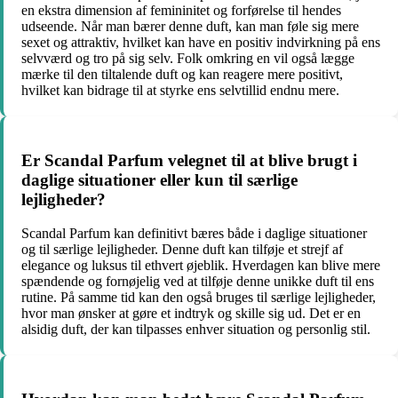
en ekstra dimension af femininitet og forførelse til hendes
udseende. Når man bærer denne duft, kan man føle sig mere
sexet og attraktiv, hvilket kan have en positiv indvirkning på ens
selvværd og tro på sig selv. Folk omkring en vil også lægge
mærke til den tiltalende duft og kan reagere mere positivt,
hvilket kan bidrage til at styrke ens selvtillid endnu mere.
Er Scandal Parfum velegnet til at blive brugt i
daglige situationer eller kun til særlige
lejligheder?
Scandal Parfum kan definitivt bæres både i daglige situationer
og til særlige lejligheder. Denne duft kan tilføje et strejf af
elegance og luksus til ethvert øjeblik. Hverdagen kan blive mere
spændende og fornøjelig ved at tilføje denne unikke duft til ens
rutine. På samme tid kan den også bruges til særlige lejligheder,
hvor man ønsker at gøre et indtryk og skille sig ud. Det er en
alsidig duft, der kan tilpasses enhver situation og personlig stil.