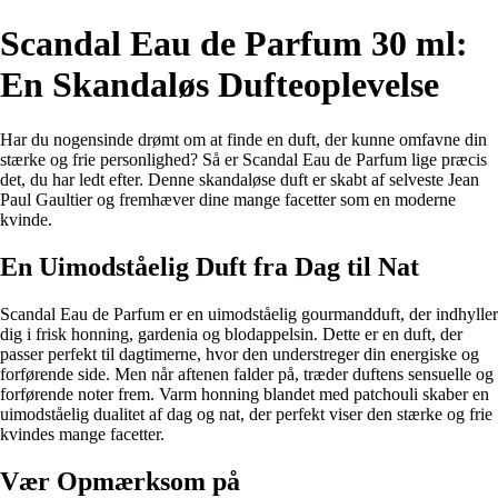
Scandal Eau de Parfum 30 ml:
En Skandaløs Dufteoplevelse
Har du nogensinde drømt om at finde en duft, der kunne omfavne din
stærke og frie personlighed? Så er Scandal Eau de Parfum lige præcis
det, du har ledt efter. Denne skandaløse duft er skabt af selveste Jean
Paul Gaultier og fremhæver dine mange facetter som en moderne
kvinde.
En Uimodståelig Duft fra Dag til Nat
Scandal Eau de Parfum er en uimodståelig gourmandduft, der indhyller
dig i frisk honning, gardenia og blodappelsin. Dette er en duft, der
passer perfekt til dagtimerne, hvor den understreger din energiske og
forførende side. Men når aftenen falder på, træder duftens sensuelle og
forførende noter frem. Varm honning blandet med patchouli skaber en
uimodståelig dualitet af dag og nat, der perfekt viser den stærke og frie
kvindes mange facetter.
Vær Opmærksom på