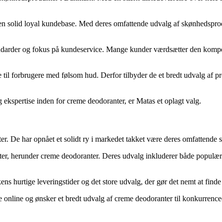
 en solid loyal kundebase. Med deres omfattende udvalg af skønhedspro
tandarder og fokus på kundeservice. Mange kunder værdsætter den kompe
 til forbrugere med følsom hud. Derfor tilbyder de et bredt udvalg af p
og ekspertise inden for creme deodoranter, er Matas et oplagt valg.
ter. De har opnået et solidt ry i markedet takket være deres omfattende
r, herunder creme deodoranter. Deres udvalg inkluderer både populære
s hurtige leveringstider og det store udvalg, der gør det nemt at finde
e online og ønsker et bredt udvalg af creme deodoranter til konkurrence