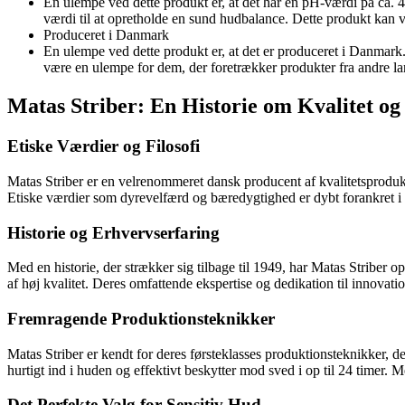
En ulempe ved dette produkt er, at det har en pH-værdi på ca. 
værdi til at opretholde en sund hudbalance. Dette produkt kan
Produceret i Danmark
En ulempe ved dette produkt er, at det er produceret i Danmark.
være en ulempe for dem, der foretrækker produkter fra andre land
Matas Striber: En Historie om Kvalitet og
Etiske Værdier og Filosofi
Matas Striber er en velrenommeret dansk producent af kvalitetsproduk
Etiske værdier som dyrevelfærd og bæredygtighed er dybt forankret i d
Historie og Erhvervserfaring
Med en historie, der strækker sig tilbage til 1949, har Matas Striber
af høj kvalitet. Deres omfattende ekspertise og dedikation til innovati
Fremragende Produktionsteknikker
Matas Striber er kendt for deres førsteklasses produktionsteknikker, d
hurtigt ind i huden og effektivt beskytter mod sved i op til 24 timer. M
Det Perfekte Valg for Sensitiv Hud