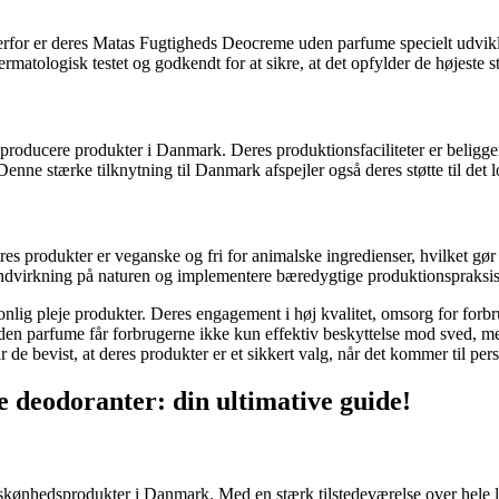
rfor er deres Matas Fugtigheds Deocreme uden parfume specielt udviklet
ermatologisk testet og godkendt for at sikre, at det opfylder de højeste 
at producere produkter i Danmark. Deres produktionsfaciliteter er beliggen
 Denne stærke tilknytning til Danmark afspejler også deres støtte til det
res produkter er veganske og fri for animalske ingredienser, hvilket gø
indvirkning på naturen og implementere bæredygtige produktionspraksis
onlig pleje produkter. Deres engagement i høj kvalitet, omsorg for forbr
en parfume får forbrugerne ikke kun effektiv beskyttelse mod sved, 
de bevist, at deres produkter er et sikkert valg, når det kommer til pers
me deodoranter: din ultimative guide!
skønhedsprodukter i Danmark. Med en stærk tilstedeværelse over hele lan