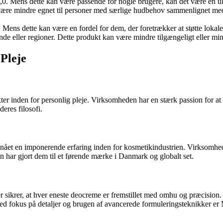
4,0. Mens dette kan være passende for nogle brugere, kan det være en 
 være mindre egnet til personer med særlige hudbehov sammenlignet med
 Mens dette kan være en fordel for dem, der foretrækker at støtte lokale
e eller regioner. Dette produkt kan være mindre tilgængeligt eller mind
 Pleje
ter inden for personlig pleje. Virksomheden har en stærk passion for a
eres filosofi.
 opnået en imponerende erfaring inden for kosmetikindustrien. Virksomhe
on har gjort dem til et førende mærke i Danmark og globalt set.
er sikrer, at hver eneste deocreme er fremstillet med omhu og præcision.
ed fokus på detaljer og brugen af avancerede formuleringsteknikker er Mat