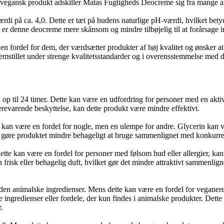
 et vegansk produkt adskiller Matas Fugtigheds Deocreme sig fra mange 
i på ca. 4,0. Dette er tæt på hudens naturlige pH-værdi, hvilket betyd
 er denne deocreme mere skånsom og mindre tilbøjelig til at forårsage
 fordel for dem, der værdsætter produkter af høj kvalitet og ønsker at 
emstillet under strenge kvalitetsstandarder og i overensstemmelse med da
op til 24 timer. Dette kan være en udfordring for personer med en aktiv 
evarende beskyttelse, kan dette produkt være mindre effektivt.
om kan være en fordel for nogle, men en ulempe for andre. Glycerin ka
kan gøre produktet mindre behageligt at bruge sammenlignet med konkurre
ette kan være en fordel for personer med følsom hud eller allergier, ka
frisk eller behagelig duft, hvilket gør det mindre attraktivt sammenlig
uden animalske ingredienser. Mens dette kan være en fordel for veganere
ngredienser eller fordele, der kun findes i animalske produkter. Dette 
.