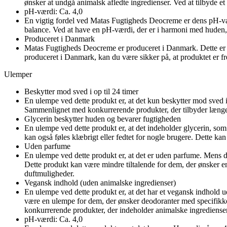
ønsker at undgå animalsk afledte ingredienser. Ved at tilbyde
pH-værdi: Ca. 4,0
En vigtig fordel ved Matas Fugtigheds Deocreme er dens pH-værd
balance. Ved at have en pH-værdi, der er i harmoni med huden,
Produceret i Danmark
Matas Fugtigheds Deocreme er produceret i Danmark. Dette er en
produceret i Danmark, kan du være sikker på, at produktet er fr
Ulemper
Beskytter mod sved i op til 24 timer
En ulempe ved dette produkt er, at det kun beskytter mod sved i 
Sammenlignet med konkurrerende produkter, der tilbyder længer
Glycerin beskytter huden og bevarer fugtigheden
En ulempe ved dette produkt er, at det indeholder glycerin, s
kan også føles klæbrigt eller fedtet for nogle brugere. Dette 
Uden parfume
En ulempe ved dette produkt er, at det er uden parfume. Mens d
Dette produkt kan være mindre tiltalende for dem, der ønsker en 
duftmuligheder.
Vegansk indhold (uden animalske ingredienser)
En ulempe ved dette produkt er, at det har et vegansk indhold 
være en ulempe for dem, der ønsker deodoranter med specifikke i
konkurrerende produkter, der indeholder animalske ingredienser
pH-værdi: Ca. 4,0