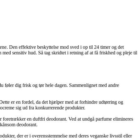
ne. Den effektive beskyttelse mod sved i op til 24 timer og det
 sensitiv hud. Så tag skridtet i retning af at få friskhed og pleje til
at du føler dig frisk og tør hele dagen. Sammenlignet med andre
te er en fordel, da det hjælper med at forhindre udtørring og
eocreme sig ud fra konkurrerende produkter.
r foretrækker en duftfri deodorant. Ved at undgå parfume elimineres
g skånsom deodorant.
dukter, der er i overensstemmelse med deres veganske livsstil eller