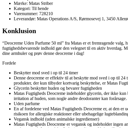
Mærke: Matas Striber
Kategori: Til hende
Varenummer: 728210
Leverandør: Matas Operations A/S, Rørmosevej 1, 3450 Aller
Konklusion
“Deocreme Uden Parfume 50 ml” fra Matas er et fremragende valg, hvis 
fugtighedsbevarende indhold gør den velegnet til en aktiv hverdag. Med
dine armhuler og prøv denne deocreme i dag!
Fordele
Beskytter mod sved i op til 24 timer
Denne deocreme er effektiv til at beskytte mod sved i op til 24 t
produkter, der kun tilbyder kortvarig beskyttelse, er Matas Fug
Glycerin beskytter huden og bevarer fugtigheden
Matas Fugtigheds Deocreme indeholder glycerin, der ikke kun b
irritation af huden, som nogle andre deodoranter kan forårsage
Uden parfume
En af fordelene ved Matas Fugtigheds Deocreme er, at den er ud
risikoen for allergiske reaktioner eller ubehagelige lugteblandi
Vegansk indhold (uden animalske ingredienser)
Matas Fugtigheds Deocreme er vegansk og indeholder ingen anima