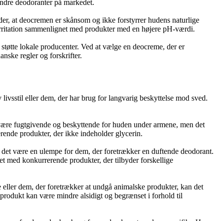
andre deodoranter på markedet.
er, at deocremen er skånsom og ikke forstyrrer hudens naturlige
 irritation sammenlignet med produkter med en højere pH-værdi.
støtte lokale producenter. Ved at vælge en deocreme, der er
nske regler og forskrifter.
livsstil eller dem, der har brug for langvarig beskyttelse mod sved.
n være fugtgivende og beskyttende for huden under armene, men det
rende produkter, der ikke indeholder glycerin.
n det være en ulempe for dem, der foretrækker en duftende deodorant.
net med konkurrerende produkter, der tilbyder forskellige
 eller dem, der foretrækker at undgå animalske produkter, kan det
produkt kan være mindre alsidigt og begrænset i forhold til