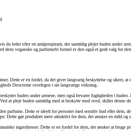
ød
du leder efter en antiperspirant, der samtidig plejer huden under arme
 dens veganske og parfumefri formel er den også et godt valg for dem med
imer. Dette er en fordel, da det giver langvarig beskyttelse og sikrer, 
tigheds Deocreme overlegen i sin langvarige virkning.
eskytter huden under armene, men også bevarer fugtigheden i huden. Det
. Ved at pleje huden samtidig med at beskytte mod sved, skiller denne d
en parfume. Dette er ideelt for personer med sensitiv hud eller dem, de
nger. Dette gør produktet mere attraktivt for dem, der ønsker en mild o
lske ingredienser. Dette er en fordel for dem, der ønsker at bruge pro