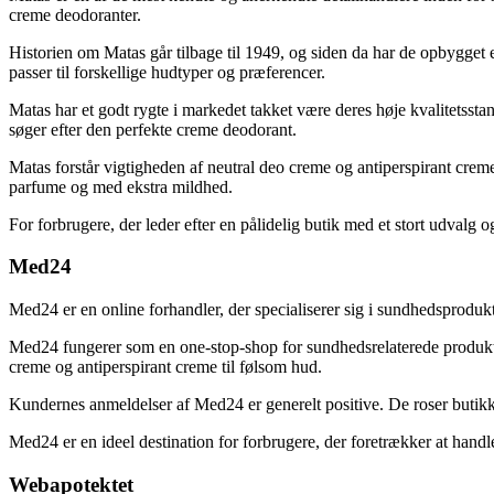
creme deodoranter.
Historien om Matas går tilbage til 1949, og siden da har de opbygget
passer til forskellige hudtyper og præferencer.
Matas har et godt rygte i markedet takket være deres høje kvalitetss
søger efter den perfekte creme deodorant.
Matas forstår vigtigheden af neutral deo creme og antiperspirant creme
parfume og med ekstra mildhed.
For forbrugere, der leder efter en pålidelig butik med et stort udvalg 
Med24
Med24 er en online forhandler, der specialiserer sig i sundhedsproduk
Med24 fungerer som en one-stop-shop for sundhedsrelaterede produkte
creme og antiperspirant creme til følsom hud.
Kundernes anmeldelser af Med24 er generelt positive. De roser butikken
Med24 er en ideel destination for forbrugere, der foretrækker at handl
Webapotektet