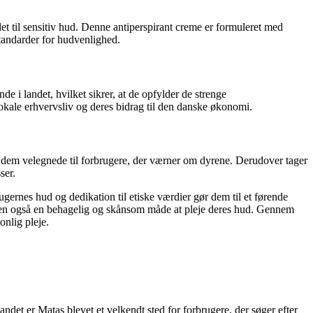
 til sensitiv hud. Denne antiperspirant creme er formuleret med
standarder for hudvenlighed.
de i landet, hvilket sikrer, at de opfylder de strenge
 lokale erhvervsliv og deres bidrag til den danske økonomi.
r dem velegnede til forbrugere, der værner om dyrene. Derudover tager
ser.
ugernes hud og dedikation til etiske værdier gør dem til et førende
men også en behagelig og skånsom måde at pleje deres hud. Gennem
onlig pleje.
det er Matas blevet et velkendt sted for forbrugere, der søger efter