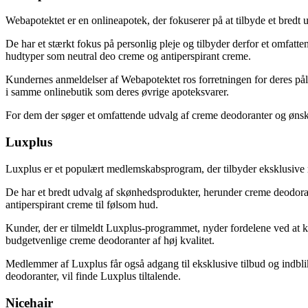
Webapotektet er en onlineapotek, der fokuserer på at tilbyde et bredt
De har et stærkt fokus på personlig pleje og tilbyder derfor et omfatte
hudtyper som neutral deo creme og antiperspirant creme.
Kundernes anmeldelser af Webapotektet ros forretningen for deres pål
i samme onlinebutik som deres øvrige apoteksvarer.
For dem der søger et omfattende udvalg af creme deodoranter og ønsker
Luxplus
Luxplus er et populært medlemskabsprogram, der tilbyder eksklusive 
De har et bredt udvalg af skønhedsprodukter, herunder creme deodorant
antiperspirant creme til følsom hud.
Kunder, der er tilmeldt Luxplus-programmet, nyder fordelene ved at kunn
budgetvenlige creme deodoranter af høj kvalitet.
Medlemmer af Luxplus får også adgang til eksklusive tilbud og indblik
deodoranter, vil finde Luxplus tiltalende.
Nicehair