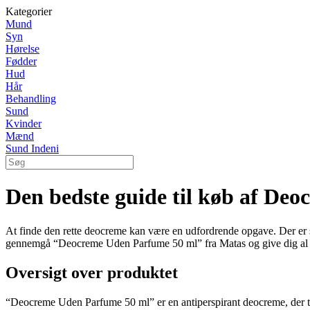
Kategorier
Mund
Syn
Hørelse
Fødder
Hud
Hår
Behandling
Sund
Kvinder
Mænd
Sund Indeni
Den bedste guide til køb af De
At finde den rette deocreme kan være en udfordrende opgave. Der er så
gennemgå “Deocreme Uden Parfume 50 ml” fra Matas og give dig al den
Oversigt over produktet
“Deocreme Uden Parfume 50 ml” er en antiperspirant deocreme, der træn