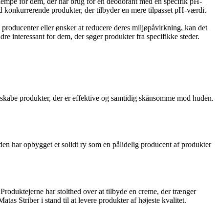
ulempe for dem, der har brug for en deodorant med en specifik pH-
 konkurrerende produkter, der tilbyder en mere tilpasset pH-værdi.
 producenter eller ønsker at reducere deres miljøpåvirkning, kan det
re interessant for dem, der søger produkter fra specifikke steder.
t skabe produkter, der er effektive og samtidig skånsomme mod huden.
den har opbygget et solidt ry som en pålidelig producent af produkter
 Produktejerne har stolthed over at tilbyde en creme, der trænger
as Striber i stand til at levere produkter af højeste kvalitet.