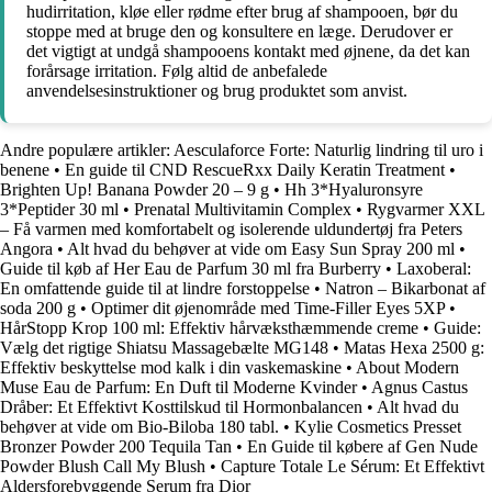
hudirritation, kløe eller rødme efter brug af shampooen, bør du
stoppe med at bruge den og konsultere en læge. Derudover er
det vigtigt at undgå shampooens kontakt med øjnene, da det kan
forårsage irritation. Følg altid de anbefalede
anvendelsesinstruktioner og brug produktet som anvist.
Andre populære artikler:
Aesculaforce Forte: Naturlig lindring til uro i
benene
•
En guide til CND RescueRxx Daily Keratin Treatment
•
Brighten Up! Banana Powder 20 – 9 g
•
Hh 3*Hyaluronsyre
3*Peptider 30 ml
•
Prenatal Multivitamin Complex
•
Rygvarmer XXL
– Få varmen med komfortabelt og isolerende uldundertøj fra Peters
Angora
•
Alt hvad du behøver at vide om Easy Sun Spray 200 ml
•
Guide til køb af Her Eau de Parfum 30 ml fra Burberry
•
Laxoberal:
En omfattende guide til at lindre forstoppelse
•
Natron – Bikarbonat af
soda 200 g
•
Optimer dit øjenområde med Time-Filler Eyes 5XP
•
HårStopp Krop 100 ml: Effektiv hårvæksthæmmende creme
•
Guide:
Vælg det rigtige Shiatsu Massagebælte MG148
•
Matas Hexa 2500 g:
Effektiv beskyttelse mod kalk i din vaskemaskine
•
About Modern
Muse Eau de Parfum: En Duft til Moderne Kvinder
•
Agnus Castus
Dråber: Et Effektivt Kosttilskud til Hormonbalancen
•
Alt hvad du
behøver at vide om Bio-Biloba 180 tabl.
•
Kylie Cosmetics Presset
Bronzer Powder 200 Tequila Tan
•
En Guide til købere af Gen Nude
Powder Blush Call My Blush
•
Capture Totale Le Sérum: Et Effektivt
Aldersforebyggende Serum fra Dior