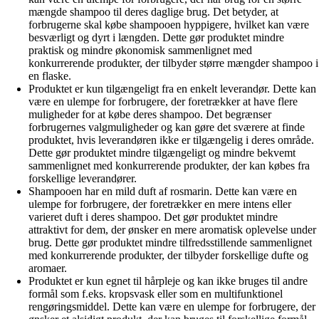
mængde shampoo til deres daglige brug. Det betyder, at
forbrugerne skal købe shampooen hyppigere, hvilket kan være
besværligt og dyrt i længden. Dette gør produktet mindre
praktisk og mindre økonomisk sammenlignet med
konkurrerende produkter, der tilbyder større mængder shampoo i
en flaske.
Produktet er kun tilgængeligt fra en enkelt leverandør. Dette kan
være en ulempe for forbrugere, der foretrækker at have flere
muligheder for at købe deres shampoo. Det begrænser
forbrugernes valgmuligheder og kan gøre det sværere at finde
produktet, hvis leverandøren ikke er tilgængelig i deres område.
Dette gør produktet mindre tilgængeligt og mindre bekvemt
sammenlignet med konkurrerende produkter, der kan købes fra
forskellige leverandører.
Shampooen har en mild duft af rosmarin. Dette kan være en
ulempe for forbrugere, der foretrækker en mere intens eller
varieret duft i deres shampoo. Det gør produktet mindre
attraktivt for dem, der ønsker en mere aromatisk oplevelse under
brug. Dette gør produktet mindre tilfredsstillende sammenlignet
med konkurrerende produkter, der tilbyder forskellige dufte og
aromaer.
Produktet er kun egnet til hårpleje og kan ikke bruges til andre
formål som f.eks. kropsvask eller som en multifunktionel
rengøringsmiddel. Dette kan være en ulempe for forbrugere, der