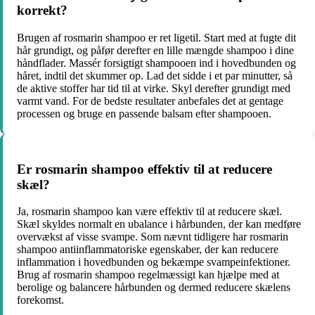
korrekt?
Brugen af rosmarin shampoo er ret ligetil. Start med at fugte dit
hår grundigt, og påfør derefter en lille mængde shampoo i dine
håndflader. Massér forsigtigt shampooen ind i hovedbunden og
håret, indtil det skummer op. Lad det sidde i et par minutter, så
de aktive stoffer har tid til at virke. Skyl derefter grundigt med
varmt vand. For de bedste resultater anbefales det at gentage
processen og bruge en passende balsam efter shampooen.
Er rosmarin shampoo effektiv til at reducere
skæl?
Ja, rosmarin shampoo kan være effektiv til at reducere skæl.
Skæl skyldes normalt en ubalance i hårbunden, der kan medføre
overvækst af visse svampe. Som nævnt tidligere har rosmarin
shampoo antiinflammatoriske egenskaber, der kan reducere
inflammation i hovedbunden og bekæmpe svampeinfektioner.
Brug af rosmarin shampoo regelmæssigt kan hjælpe med at
berolige og balancere hårbunden og dermed reducere skælens
forekomst.