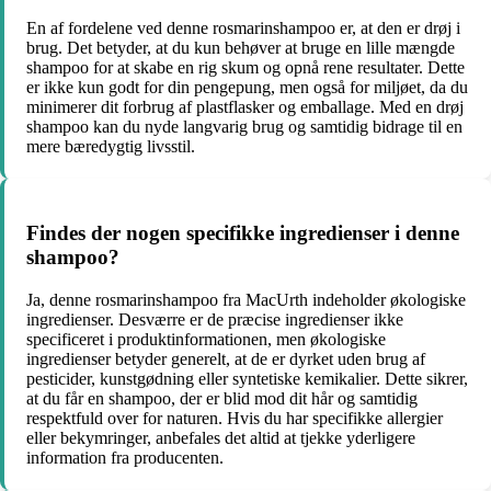
En af fordelene ved denne rosmarinshampoo er, at den er drøj i
brug. Det betyder, at du kun behøver at bruge en lille mængde
shampoo for at skabe en rig skum og opnå rene resultater. Dette
er ikke kun godt for din pengepung, men også for miljøet, da du
minimerer dit forbrug af plastflasker og emballage. Med en drøj
shampoo kan du nyde langvarig brug og samtidig bidrage til en
mere bæredygtig livsstil.
Findes der nogen specifikke ingredienser i denne
shampoo?
Ja, denne rosmarinshampoo fra MacUrth indeholder økologiske
ingredienser. Desværre er de præcise ingredienser ikke
specificeret i produktinformationen, men økologiske
ingredienser betyder generelt, at de er dyrket uden brug af
pesticider, kunstgødning eller syntetiske kemikalier. Dette sikrer,
at du får en shampoo, der er blid mod dit hår og samtidig
respektfuld over for naturen. Hvis du har specifikke allergier
eller bekymringer, anbefales det altid at tjekke yderligere
information fra producenten.