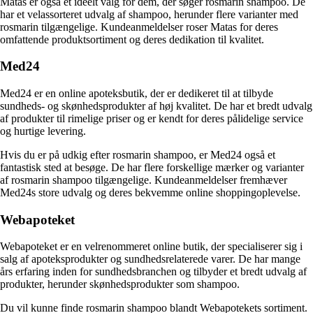
Matas er også et ideelt valg for dem, der søger rosmarin shampoo. De
har et velassorteret udvalg af shampoo, herunder flere varianter med
rosmarin tilgængelige. Kundeanmeldelser roser Matas for deres
omfattende produktsortiment og deres dedikation til kvalitet.
Med24
Med24 er en online apoteksbutik, der er dedikeret til at tilbyde
sundheds- og skønhedsprodukter af høj kvalitet. De har et bredt udvalg
af produkter til rimelige priser og er kendt for deres pålidelige service
og hurtige levering.
Hvis du er på udkig efter rosmarin shampoo, er Med24 også et
fantastisk sted at besøge. De har flere forskellige mærker og varianter
af rosmarin shampoo tilgængelige. Kundeanmeldelser fremhæver
Med24s store udvalg og deres bekvemme online shoppingoplevelse.
Webapoteket
Webapoteket er en velrenommeret online butik, der specialiserer sig i
salg af apoteksprodukter og sundhedsrelaterede varer. De har mange
års erfaring inden for sundhedsbranchen og tilbyder et bredt udvalg af
produkter, herunder skønhedsprodukter som shampoo.
Du vil kunne finde rosmarin shampoo blandt Webapotekets sortiment.