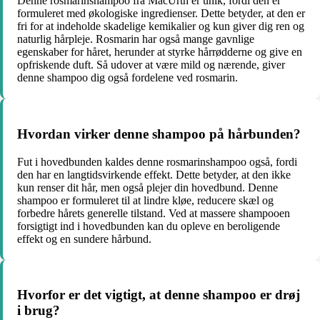
Denne rosmarinshampoo fra MacUrth er unik, fordi den er
formuleret med økologiske ingredienser. Dette betyder, at den er
fri for at indeholde skadelige kemikalier og kun giver dig ren og
naturlig hårpleje. Rosmarin har også mange gavnlige
egenskaber for håret, herunder at styrke hårrødderne og give en
opfriskende duft. Så udover at være mild og nærende, giver
denne shampoo dig også fordelene ved rosmarin.
Hvordan virker denne shampoo på hårbunden?
Fut i hovedbunden kaldes denne rosmarinshampoo også, fordi
den har en langtidsvirkende effekt. Dette betyder, at den ikke
kun renser dit hår, men også plejer din hovedbund. Denne
shampoo er formuleret til at lindre kløe, reducere skæl og
forbedre hårets generelle tilstand. Ved at massere shampooen
forsigtigt ind i hovedbunden kan du opleve en beroligende
effekt og en sundere hårbund.
Hvorfor er det vigtigt, at denne shampoo er drøj
i brug?