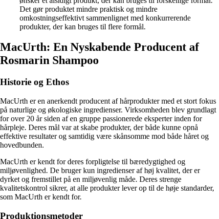
ønsker et alsidigt produkt, der kan bruges til forskellige formål.
Det gør produktet mindre praktisk og mindre
omkostningseffektivt sammenlignet med konkurrerende
produkter, der kan bruges til flere formål.
MacUrth: En Nyskabende Producent af
Rosmarin Shampoo
Historie og Ethos
MacUrth er en anerkendt producent af hårprodukter med et stort fokus
på naturlige og økologiske ingredienser. Virksomheden blev grundlagt
for over 20 år siden af en gruppe passionerede eksperter inden for
hårpleje. Deres mål var at skabe produkter, der både kunne opnå
effektive resultater og samtidig være skånsomme mod både håret og
hovedbunden.
MacUrth er kendt for deres forpligtelse til bæredygtighed og
miljøvenlighed. De bruger kun ingredienser af høj kvalitet, der er
dyrket og fremstillet på en miljøvenlig måde. Deres strenge
kvalitetskontrol sikrer, at alle produkter lever op til de høje standarder,
som MacUrth er kendt for.
Produktionsmetoder