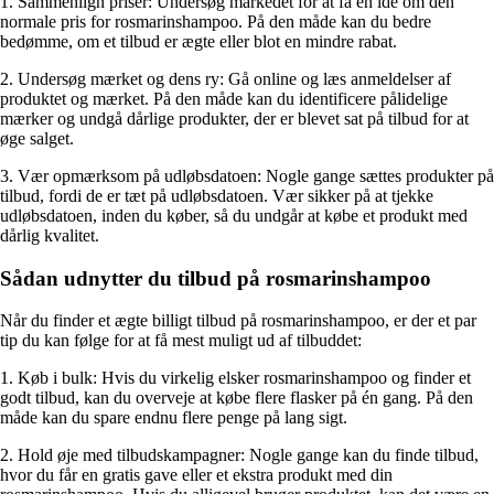
1. Sammenlign priser: Undersøg markedet for at få en idé om den
normale pris for rosmarinshampoo. På den måde kan du bedre
bedømme, om et tilbud er ægte eller blot en mindre rabat.
2. Undersøg mærket og dens ry: Gå online og læs anmeldelser af
produktet og mærket. På den måde kan du identificere pålidelige
mærker og undgå dårlige produkter, der er blevet sat på tilbud for at
øge salget.
3. Vær opmærksom på udløbsdatoen: Nogle gange sættes produkter på
tilbud, fordi de er tæt på udløbsdatoen. Vær sikker på at tjekke
udløbsdatoen, inden du køber, så du undgår at købe et produkt med
dårlig kvalitet.
Sådan udnytter du tilbud på rosmarinshampoo
Når du finder et ægte billigt tilbud på rosmarinshampoo, er der et par
tip du kan følge for at få mest muligt ud af tilbuddet:
1. Køb i bulk: Hvis du virkelig elsker rosmarinshampoo og finder et
godt tilbud, kan du overveje at købe flere flasker på én gang. På den
måde kan du spare endnu flere penge på lang sigt.
2. Hold øje med tilbudskampagner: Nogle gange kan du finde tilbud,
hvor du får en gratis gave eller et ekstra produkt med din