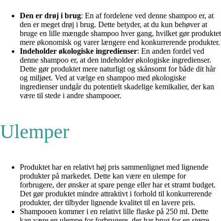
Den er drøj i brug
: En af fordelene ved denne shampoo er, at
den er meget drøj i brug. Dette betyder, at du kun behøver at
bruge en lille mængde shampoo hver gang, hvilket gør produktet
mere økonomisk og varer længere end konkurrerende produkter.
Indeholder økologiske ingredienser
: En anden fordel ved
denne shampoo er, at den indeholder økologiske ingredienser.
Dette gør produktet mere naturligt og skånsomt for både dit hår
og miljøet. Ved at vælge en shampoo med økologiske
ingredienser undgår du potentielt skadelige kemikalier, der kan
være til stede i andre shampooer.
Ulemper
Produktet har en relativt høj pris sammenlignet med lignende
produkter på markedet. Dette kan være en ulempe for
forbrugere, der ønsker at spare penge eller har et stramt budget.
Det gør produktet mindre attraktivt i forhold til konkurrerende
produkter, der tilbyder lignende kvalitet til en lavere pris.
Shampooen kommer i en relativt lille flaske på 250 ml. Dette
kan være en ulempe for forbrugere, der har brug for en større