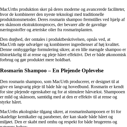
MacUrths produktion sker på deres moderne og avancerede faciliteter,
hvor de kombinerer den nyeste teknologi med traditionelle
produktionsmetoder. Deres rosmarin shampoo fremstilles ved hjælp af
en skånsom ekstraktionsproces, der bevarer alle de gavnlige
næringsstoffer og æteriske olier fra rosmarinplanten.
Den drøjhed, der omtales i produktbeskrivelsen, opnås ved, at
MacUrth nøje udvælger og kombinerer ingredienser af høj kvalitet.
Denne omhyggelige formulering sikrer, at en lille mængde shampoo er
tilstrækkelig til at rense og pleje håret effektivt. Det er både økonomisk
forbrug og gør produktet mere holdbart.
Rosmarin Shampoo – En Plejende Oplevelse
Den rosmarin shampoo, som MacUrth producerer, er designet til at
give en langvarig pleje til både hår og hovedbund. Rosmarin er kendt
for sine plejende egenskaber og for at stimulere hårvækst. Shampooen
er mild og skånsom, samtidig med at den er effektiv til at rense og
styrke håret.
MacUrths økologiske tilgang sikrer, at rosmarinshampooen er fri for
skadelige kemikalier og parabener, der kan skade både håret og
miljøet. Den er skabt med omhu og respekt for både brugerens og
naturens behov.