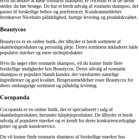
Hvis du ønsker at købe rosmarin shampoo, er Nicehair et af de første
steder, du bør besøge. De har et bredt udvalg af rosmarin shampoo, der
passer til forskellige behov og præferencer. Kundeanmeldelser
fremhæver Nicehairs pålidelighed, hurtige levering og produktkvalitet.
Beautycos
Beautycos er en online butik, der tilbyder et bredt sortiment af
skønhedsprodukter og personlig pleje. Deres sortiment inkluderer både
populære mærker og mere nicheprodukter.
Hvis du søger efter rosmarin shampoo, vil du kunne finde flere
forskellige muligheder hos Beautycos. Deres udvalg af rosmarin
shampoo er populært blandt kunder, der værdsætter naturlige
ingredienser og god kvalitet. Brugeranmeldelser roser Beautycos for
deres omfangsrige sortiment og pålidelig levering.
Cocopanda
Cocopanda er en online butik, der er specialiseret i salg af
skønhedsprodukter, herunder hårplejeprodukter. De tilbyder et bredt
udvalg af populære mærker og er kendt for deres konkurrencedygtige
priser og gode kundeservice.
Du vil kunne finde rosmarin shampoo af forskellige mærker hos