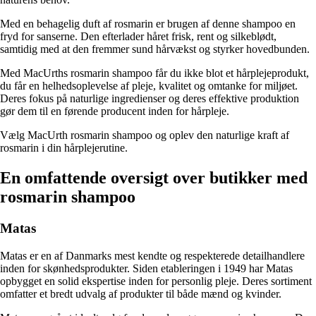
Med en behagelig duft af rosmarin er brugen af denne shampoo en
fryd for sanserne. Den efterlader håret frisk, rent og silkeblødt,
samtidig med at den fremmer sund hårvækst og styrker hovedbunden.
Med MacUrths rosmarin shampoo får du ikke blot et hårplejeprodukt,
du får en helhedsoplevelse af pleje, kvalitet og omtanke for miljøet.
Deres fokus på naturlige ingredienser og deres effektive produktion
gør dem til en førende producent inden for hårpleje.
Vælg MacUrth rosmarin shampoo og oplev den naturlige kraft af
rosmarin i din hårplejerutine.
En omfattende oversigt over butikker med
rosmarin shampoo
Matas
Matas er en af Danmarks mest kendte og respekterede detailhandlere
inden for skønhedsprodukter. Siden etableringen i 1949 har Matas
opbygget en solid ekspertise inden for personlig pleje. Deres sortiment
omfatter et bredt udvalg af produkter til både mænd og kvinder.