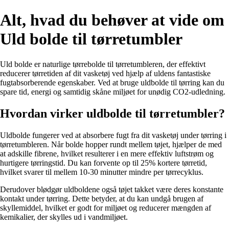
Alt, hvad du behøver at vide om
Uld bolde til tørretumbler
Uld bolde er naturlige tørrebolde til tørretumbleren, der effektivt
reducerer tørretiden af dit vasketøj ved hjælp af uldens fantastiske
fugtabsorberende egenskaber. Ved at bruge uldbolde til tørring kan du
spare tid, energi og samtidig skåne miljøet for unødig CO2-udledning.
Hvordan virker uldbolde til tørretumbler?
Uldbolde fungerer ved at absorbere fugt fra dit vasketøj under tørring i
tørretumbleren. Når bolde hopper rundt mellem tøjet, hjælper de med
at adskille fibrene, hvilket resulterer i en mere effektiv luftstrøm og
hurtigere tørringstid. Du kan forvente op til 25% kortere tørretid,
hvilket svarer til mellem 10-30 minutter mindre per tørrecyklus.
Derudover blødgør uldboldene også tøjet takket være deres konstante
kontakt under tørring. Dette betyder, at du kan undgå brugen af
skyllemiddel, hvilket er godt for miljøet og reducerer mængden af
kemikalier, der skylles ud i vandmiljøet.