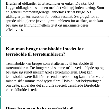
Brugen af uldkugler til tørretumbler er enkel. Du skal blot
lægge uldkuglerne sammen med det våde tøj inden tørring. Som
en generel tommelfingerregel anbefales det at bruge 2-3
uldkugler pr. tørresession for bedste resultat. Sørg også for at
sprede uldkuglerne jævnt i tørretumbleren for at sikre, at de kan
bevæge sig frit rundt mellem tøjet og maksimere deres
effektivitet.
Kan man bruge tennisbolde i stedet for
tørrebolde til tørretumbleren?
Tennisbolde kan bruges som et alternativ til tørrebolde til
tørretumbleren. De fungerer på samme måde ved at bløde op og
bevæge sig rundt mellem tøjet i tørretumbleren. Dog kan
tennisbolde være lidt hårdere end tørrebolde og kan derfor være
mindre skånsomme mod tøjets fibre. Hvis du har bekymringer
om dette, anbefales det at bruge specielt designede tørrebolde
eller uldbolde i stedet.
Hvor kan man købe tørrebolde til