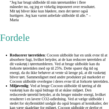
“Jeg har brugt uldbolde til min tørretumbler i flere
måneder nu, og jeg er virkelig imponeret over resultatet.
Mit tøj bliver ikke kun blødere, men det tørrer også
hurtigere. Jeg kan varmt anbefale uldbolde til alle.” –
Maria
Fordele
Reducerer tørretiden
: Cocoon uldbolde har en unik evne til at
absorbere fugt, hvilket betyder, at de kan reducere tørretiden af
dit vasketøj i tørretumbleren. Ved at bruge uldbolde kan du
forkorte tørretiden med op til 25%. Dette sparer dig tid og
energi, da du ikke behøver at vente så længe på, at dit vasketøj
bliver tørt. Sammenlignet med andre produkter på markedet er
Cocoon uldbolde overlegne i deres evne til at forkorte tørretiden.
Miljøvenlig
: Ved at bruge Cocoon uldbolde til tørring af dit
vasketøj kan du også bidrage til at skåne miljøet. Den
reducerede tørretid betyder, at du bruger mindre energi, hvilket
resulterer i en lavere CO2-udledning. Ved at vælge uldbolde i
stedet for skyllemiddel undgår du også brugen af kemikalier, der
kan være skadelige for miljøet. Cocoon uldbolde er derfor et