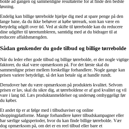
bolde ad gangen og sammenligne resultaterne for at finde den bedste
løsning.
Endelig kan billige tørrebolde hjælpe dig med at spare penge på den
lange bane, da du ikke behøver at købe tørreark, som kan være en
betydelig udgift over tid. Ved at skifte til tørrebolde kan du reducere
dine udgifter til tørretumbleren, samtidig med at du bidrager til at
reducere affaldsmængden.
Sådan genkender du gode tilbud og billige tørrebolde
Når du leder efter gode tilbud og billige tørrebolde, er der nogle vigtige
faktorer, du skal være opmærksom på. For det første skal du
sammenligne priser mellem forskellige forhandlere. Nogle gange kan
prisen variere betydeligt, så det kan betale sig at handle rundt.
Derudover bør du være opmærksom på produktets kvalitet. Selvom
prisen er lav, skal du sikre dig, at tørreboldene er af god kvalitet og vil
vare i lang tid. Læs produktanmeldelser og undersøg omhyggeligt før
du køber.
Et andet tip er at følge med i tilbudsaviser og online
shoppingplatforme. Mange forhandlere kører tilbudskampagner eller
har særlige salgsperioder, hvor du kan finde billige tørrebolde. Vær
dog opmærksom på, om det er en reel tilbud eller bare et