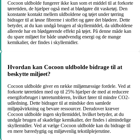
Cocoon uldbolde fungerer ikke kun som et middel til at forkorte
tørretiden, de hjælper også med at blødgøre dit vasketøj. Den
konstante kontakt mellem uldboldene og tøjet under tørring
bidrager til at løsne fibrerne i stoffet og gøre det blødere. Dette
betyder, at du kan undgå brugen af ​​skyllemiddel, da uldboldene
allerede har en blødgørende effekt på tøjet. På denne måde kan
du spare miljøet for både unødvendig energi og de mange
kemikalier, der findes i skyllemidler.
Hvordan kan Cocoon uldbolde bidrage til at
beskytte miljøet?
Cocoon uldbolde giver en række miljømæssige fordele. Ved at
forkorte tørretiden med op til 25% hjælper de med at reducere
energiforbruget i tørretumbleren, hvilket fører til mindre CO2-
udledning. Dette bidrager til at mindske den samlede
miljøpåvirkning og bevare ressourcer. Derudover kræver
Cocoon uldbolde ingen skyllemiddel, hvilket betyder, at du
undgår brugen af ​​skadelige kemikalier, der findes i almindelige
skyllemidler. Ved at vælge Cocoon uldbolde kan du bidrage til
en mere bæredygtig og miljøvenlig tekstilplejerutine.