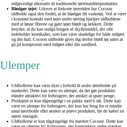
miljøvenligt alternativ til traditionelle tørretumblerprodukter.
Blødgør tøjet
: Udover at forkorte tørretiden har Cocoon
uldbolde også den fordel, at de blødgør dit vasketøj. Ved at være
i konstant kontakt med tøjet under tørring hjælper uldboldene
med at løsne fibrene og gøre tøjet blødt og lækkert. Dette
betyder, at du kan undgå brugen af skyllemiddel, der ofte
indeholder kemikalier, som kan være skadelige for både miljøet
og din hud. Cocoon uldbolde giver dig derfor blødt tøj uden at
gå på kompromis med miljøet eller din sundhed.
Ulemper
Uldbollerne kan være dyre i forhold til andre tørrebolde på
markedet. Dette kan være en ulempe, da det gør produktet
mindre attraktivt for forbrugere, der ønsker at spare penge.
Produktet er kun tilgængeligt i en pakke med 6 stk. Dette kan
være en ulempe for forbrugere, der kun har brug for et mindre
antal tørrebolde eller ønsker at prøve produktet, før de køber en
større mængde.
Uldbollerne er kun tilgængelige fra mærket Cocoon. Dette kan
være en ulempe for forbrugere, der foretrækker andre mærker