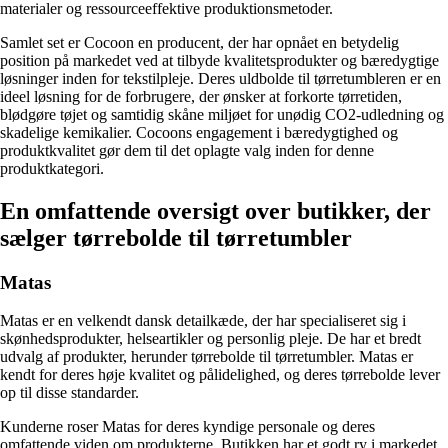
materialer og ressourceeffektive produktionsmetoder.
Samlet set er Cocoon en producent, der har opnået en betydelig
position på markedet ved at tilbyde kvalitetsprodukter og bæredygtige
løsninger inden for tekstilpleje. Deres uldbolde til tørretumbleren er en
ideel løsning for de forbrugere, der ønsker at forkorte tørretiden,
blødgøre tøjet og samtidig skåne miljøet for unødig CO2-udledning og
skadelige kemikalier. Cocoons engagement i bæredygtighed og
produktkvalitet gør dem til det oplagte valg inden for denne
produktkategori.
En omfattende oversigt over butikker, der
sælger tørrebolde til tørretumbler
Matas
Matas er en velkendt dansk detailkæde, der har specialiseret sig i
skønhedsprodukter, helseartikler og personlig pleje. De har et bredt
udvalg af produkter, herunder tørrebolde til tørretumbler. Matas er
kendt for deres høje kvalitet og pålidelighed, og deres tørrebolde lever
op til disse standarder.
Kunderne roser Matas for deres kyndige personale og deres
omfattende viden om produkterne. Butikken har et godt ry i markedet