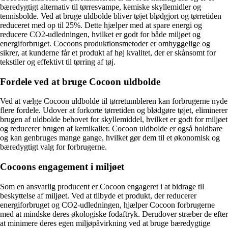
bæredygtigt alternativ til tørresvampe, kemiske skyllemidler og
tennisbolde. Ved at bruge uldbolde bliver tøjet blødgjort og tørretiden
reduceret med op til 25%. Dette hjælper med at spare energi og
reducere CO2-udledningen, hvilket er godt for både miljøet og
energiforbruget. Cocoons produktionsmetoder er omhyggelige og
sikrer, at kunderne får et produkt af høj kvalitet, der er skånsomt for
tekstiler og effektivt til tørring af tøj.
Fordele ved at bruge Cocoon uldbolde
Ved at vælge Cocoon uldbolde til tørretumbleren kan forbrugerne nyde
flere fordele. Udover at forkorte tørretiden og blødgøre tøjet, eliminerer
brugen af uldbolde behovet for skyllemiddel, hvilket er godt for miljøet
og reducerer brugen af kemikalier. Cocoon uldbolde er også holdbare
og kan genbruges mange gange, hvilket gør dem til et økonomisk og
bæredygtigt valg for forbrugerne.
Cocoons engagement i miljøet
Som en ansvarlig producent er Cocoon engageret i at bidrage til
beskyttelse af miljøet. Ved at tilbyde et produkt, der reducerer
energiforbruget og CO2-udledningen, hjælper Cocoon forbrugerne
med at mindske deres økologiske fodaftryk. Derudover stræber de efter
at minimere deres egen miljøpåvirkning ved at bruge bæredygtige