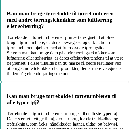
Kan man bruge tørrebolde til tørretumbleren
med andre tørringsteknikker som lufttørring
eller soltørring?
Tørrebolde til tørretumbleren er primært designet til at blive
brugt i tørretumblere, da deres bevægelse og cirkulation i
tørretumbleren hjælper med at fremskynde tørringstiden.
Selvom man kan bruge dem på andre tørringsteknikker som
lufttørring eller soltørring, er deres effektivitet tendens til at være
begrænset. I disse tilfælde kan du måske få bedre resultater ved
at bruge andre teknikker eller produkter, der er mere velegnede
til den pågældende tørringsmetode.
Kan man bruge tørrebolde i tørretumbleren til
alle typer tøj?
Tørrebolde til tørretumbleren kan bruges til de fleste typer tøj.
De er særligt nyttige til tøj, der har brug for ekstra blødhed og
opfriskning, som f.eks. håndklæder, lagner, uldtøj og babytøj.