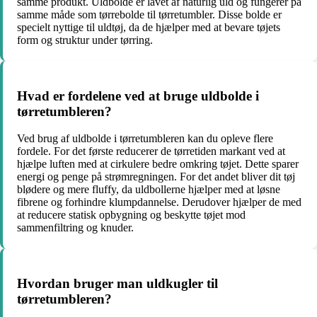
samme produkt. Uldbolde er lavet af naturlig uld og fungerer på
samme måde som tørrebolde til tørretumbler. Disse bolde er
specielt nyttige til uldtøj, da de hjælper med at bevare tøjets
form og struktur under tørring.
Hvad er fordelene ved at bruge uldbolde i
tørretumbleren?
Ved brug af uldbolde i tørretumbleren kan du opleve flere
fordele. For det første reducerer de tørretiden markant ved at
hjælpe luften med at cirkulere bedre omkring tøjet. Dette sparer
energi og penge på strømregningen. For det andet bliver dit tøj
blødere og mere fluffy, da uldbollerne hjælper med at løsne
fibrene og forhindre klumpdannelse. Derudover hjælper de med
at reducere statisk opbygning og beskytte tøjet mod
sammenfiltring og knuder.
Hvordan bruger man uldkugler til
tørretumbleren?