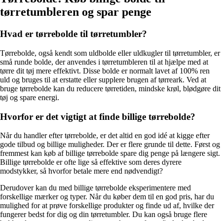
tørretumbleren og spar penge
Hvad er tørrebolde til tørretumbler?
Tørrebolde, også kendt som uldbolde eller uldkugler til tørretumbler, er
små runde bolde, der anvendes i tørretumbleren til at hjælpe med at
tørre dit tøj mere effektivt. Disse bolde er normalt lavet af 100% ren
uld og bruges til at erstatte eller supplere brugen af tørreark. Ved at
bruge tørrebolde kan du reducere tørretiden, mindske krøl, blødgøre dit
tøj og spare energi.
Hvorfor er det vigtigt at finde billige tørrebolde?
Når du handler efter tørrebolde, er det altid en god idé at kigge efter
gode tilbud og billige muligheder. Der er flere grunde til dette. Først og
fremmest kan køb af billige tørrebolde spare dig penge på længere sigt.
Billige tørrebolde er ofte lige så effektive som deres dyrere
modstykker, så hvorfor betale mere end nødvendigt?
Derudover kan du med billige tørrebolde eksperimentere med
forskellige mærker og typer. Når du køber dem til en god pris, har du
mulighed for at prøve forskellige produkter og finde ud af, hvilke der
fungerer bedst for dig og din tørretumbler. Du kan også bruge flere