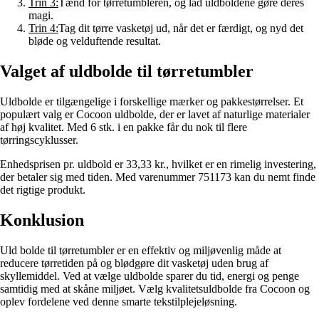
Trin 3:
Tænd for tørretumbleren, og lad uldboldene gøre deres
magi.
Trin 4:
Tag dit tørre vasketøj ud, når det er færdigt, og nyd det
bløde og velduftende resultat.
Valget af uldbolde til tørretumbler
Uldbolde er tilgængelige i forskellige mærker og pakkestørrelser. Et
populært valg er Cocoon uldbolde, der er lavet af naturlige materialer
af høj kvalitet. Med 6 stk. i en pakke får du nok til flere
tørringscyklusser.
Enhedsprisen pr. uldbold er 33,33 kr., hvilket er en rimelig investering,
der betaler sig med tiden. Med varenummer 751173 kan du nemt finde
det rigtige produkt.
Konklusion
Uld bolde til tørretumbler er en effektiv og miljøvenlig måde at
reducere tørretiden på og blødgøre dit vasketøj uden brug af
skyllemiddel. Ved at vælge uldbolde sparer du tid, energi og penge
samtidig med at skåne miljøet. Vælg kvalitetsuldbolde fra Cocoon og
oplev fordelene ved denne smarte tekstilplejeløsning.