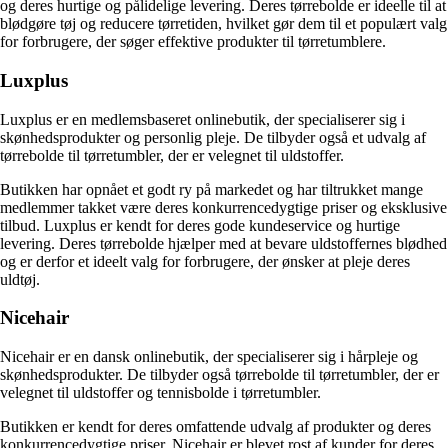
og deres hurtige og pålidelige levering. Deres tørrebolde er ideelle til at
blødgøre tøj og reducere tørretiden, hvilket gør dem til et populært valg
for forbrugere, der søger effektive produkter til tørretumblere.
Luxplus
Luxplus er en medlemsbaseret onlinebutik, der specialiserer sig i
skønhedsprodukter og personlig pleje. De tilbyder også et udvalg af
tørrebolde til tørretumbler, der er velegnet til uldstoffer.
Butikken har opnået et godt ry på markedet og har tiltrukket mange
medlemmer takket være deres konkurrencedygtige priser og eksklusive
tilbud. Luxplus er kendt for deres gode kundeservice og hurtige
levering. Deres tørrebolde hjælper med at bevare uldstoffernes blødhed
og er derfor et ideelt valg for forbrugere, der ønsker at pleje deres
uldtøj.
Nicehair
Nicehair er en dansk onlinebutik, der specialiserer sig i hårpleje og
skønhedsprodukter. De tilbyder også tørrebolde til tørretumbler, der er
velegnet til uldstoffer og tennisbolde i tørretumbler.
Butikken er kendt for deres omfattende udvalg af produkter og deres
konkurrencedygtige priser. Nicehair er blevet rost af kunder for deres