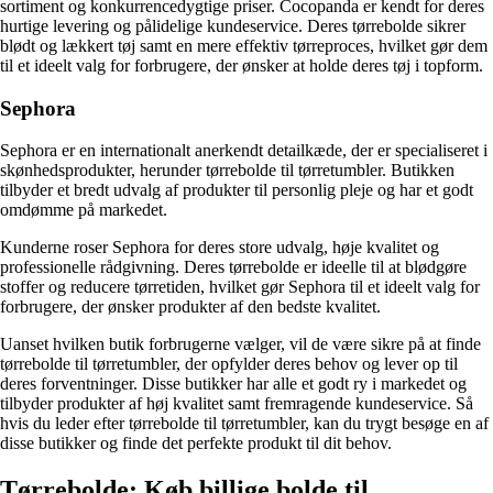
sortiment og konkurrencedygtige priser. Cocopanda er kendt for deres
hurtige levering og pålidelige kundeservice. Deres tørrebolde sikrer
blødt og lækkert tøj samt en mere effektiv tørreproces, hvilket gør dem
til et ideelt valg for forbrugere, der ønsker at holde deres tøj i topform.
Sephora
Sephora er en internationalt anerkendt detailkæde, der er specialiseret i
skønhedsprodukter, herunder tørrebolde til tørretumbler. Butikken
tilbyder et bredt udvalg af produkter til personlig pleje og har et godt
omdømme på markedet.
Kunderne roser Sephora for deres store udvalg, høje kvalitet og
professionelle rådgivning. Deres tørrebolde er ideelle til at blødgøre
stoffer og reducere tørretiden, hvilket gør Sephora til et ideelt valg for
forbrugere, der ønsker produkter af den bedste kvalitet.
Uanset hvilken butik forbrugerne vælger, vil de være sikre på at finde
tørrebolde til tørretumbler, der opfylder deres behov og lever op til
deres forventninger. Disse butikker har alle et godt ry i markedet og
tilbyder produkter af høj kvalitet samt fremragende kundeservice. Så
hvis du leder efter tørrebolde til tørretumbler, kan du trygt besøge en af
disse butikker og finde det perfekte produkt til dit behov.
Tørrebolde: Køb billige bolde til